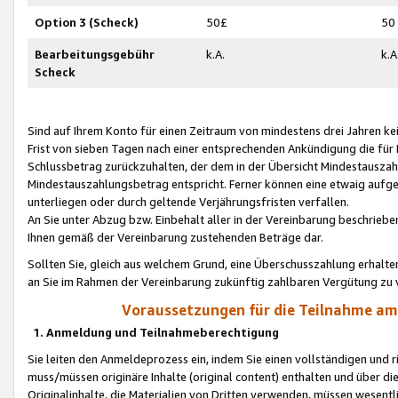
Option 3 (Scheck)
50£
50
Bearbeitungsgebühr
k.A.
k.A
Scheck
Sind auf Ihrem Konto für einen Zeitraum von mindestens drei Jahren kein
Frist von sieben Tagen nach einer entsprechenden Ankündigung die für
Schlussbetrag zurückzuhalten, der dem in der Übersicht Mindestausz
Mindestauszahlungsbetrag entspricht. Ferner können eine etwaig aufg
unterliegen oder durch geltende Verjährungsfristen verfallen.
An Sie unter Abzug bzw. Einbehalt aller in der Vereinbarung beschrieb
Ihnen gemäß der Vereinbarung zustehenden Beträge dar.
Sollten Sie, gleich aus welchem Grund, eine Überschusszahlung erhalte
an Sie im Rahmen der Vereinbarung zukünftig zahlbaren Vergütung zu 
Voraussetzungen für die Teilnahme a
1. Anmeldung und Teilnahmeberechtigung
Sie leiten den Anmeldeprozess ein, indem Sie einen vollständigen und 
muss/müssen originäre Inhalte (original content) enthalten und über d
Originalinhalte, die Materialien von Dritten verwenden, müssen wese