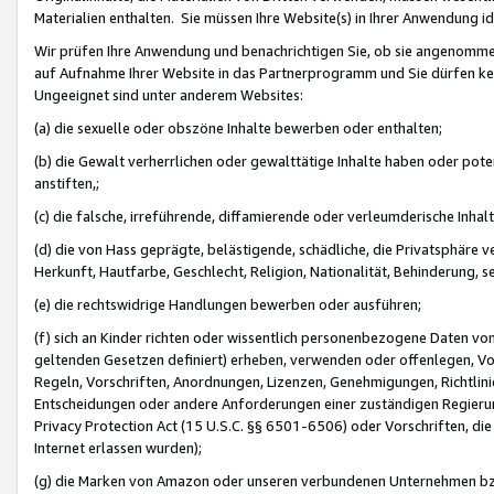
Materialien enthalten. Sie müssen Ihre Website(s) in Ihrer Anwendung ide
Wir prüfen Ihre Anwendung und benachrichtigen Sie, ob sie angenommen
auf Aufnahme Ihrer Website in das Partnerprogramm und Sie dürfen kei
Ungeeignet sind unter anderem Websites:
(a) die sexuelle oder obszöne Inhalte bewerben oder enthalten;
(b) die Gewalt verherrlichen oder gewalttätige Inhalte haben oder pot
anstiften,;
(c) die falsche, irreführende, diffamierende oder verleumderische Inha
(d) die von Hass geprägte, belästigende, schädliche, die Privatsphäre v
Herkunft, Hautfarbe, Geschlecht, Religion, Nationalität, Behinderung, 
(e) die rechtswidrige Handlungen bewerben oder ausführen;
(f) sich an Kinder richten oder wissentlich personenbezogene Daten vo
geltenden Gesetzen definiert) erheben, verwenden oder offenlegen, Vo
Regeln, Vorschriften, Anordnungen, Lizenzen, Genehmigungen, Richtlini
Entscheidungen oder andere Anforderungen einer zuständigen Regierung
Privacy Protection Act (15 U.S.C. §§ 6501-6506) oder Vorschriften, di
Internet erlassen wurden);
(g) die Marken von Amazon oder unseren verbundenen Unternehmen b