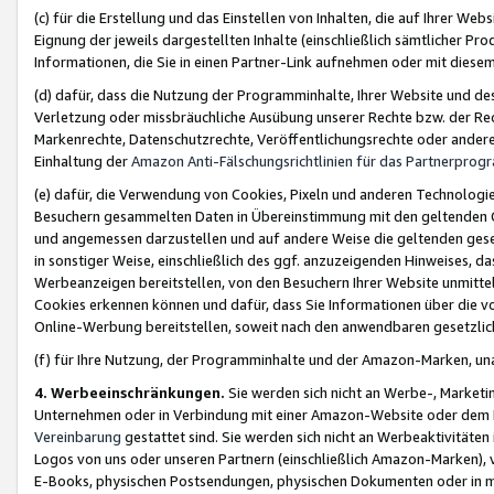
(c) für die Erstellung und das Einstellen von Inhalten, die auf Ihrer We
Eignung der jeweils dargestellten Inhalte (einschließlich sämtlicher 
Informationen, die Sie in einen Partner-Link aufnehmen oder mit diese
(d) dafür, dass die Nutzung der Programminhalte, Ihrer Website und des 
Verletzung oder missbräuchliche Ausübung unserer Rechte bzw. der Recht
Markenrechte, Datenschutzrechte, Veröffentlichungsrechte oder anderer
Einhaltung der
Amazon Anti-Fälschungsrichtlinien für das Partnerpro
(e) dafür, die Verwendung von Cookies, Pixeln und anderen Technologien
Besuchern gesammelten Daten in Übereinstimmung mit den geltenden Ge
und angemessen darzustellen und auf andere Weise die geltenden geset
in sonstiger Weise, einschließlich des ggf. anzuzeigenden Hinweises, d
Werbeanzeigen bereitstellen, von den Besuchern Ihrer Website unmitte
Cookies erkennen können und dafür, dass Sie Informationen über die v
Online-Werbung bereitstellen, soweit nach den anwendbaren gesetzlic
(f) für Ihre Nutzung, der Programminhalte und der Amazon-Marken, u
4. Werbeeinschränkungen.
Sie werden sich nicht an Werbe-, Market
Unternehmen oder in Verbindung mit einer Amazon-Website oder dem Pa
Vereinbarung
gestattet sind. Sie werden sich nicht an Werbeaktivitäten
Logos von uns oder unseren Partnern (einschließlich Amazon-Marken), 
E-Books, physischen Postsendungen, physischen Dokumenten oder in 