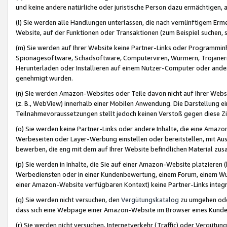
und keine andere natürliche oder juristische Person dazu ermächtigen, a
(l) Sie werden alle Handlungen unterlassen, die nach vernünftigem Erme
Website, auf der Funktionen oder Transaktionen (zum Beispiel suchen, s
(m) Sie werden auf Ihrer Website keine Partner-Links oder Programmin
Spionagesoftware, Schadsoftware, Computerviren, Würmern, Trojaner
Herunterladen oder Installieren auf einem Nutzer-Computer oder ande
genehmigt wurden.
(n) Sie werden Amazon-Websites oder Teile davon nicht auf Ihrer Websi
(z. B., WebView) innerhalb einer Mobilen Anwendung. Die Darstellung ein
Teilnahmevoraussetzungen stellt jedoch keinen Verstoß gegen diese Zif
(o) Sie werden keine Partner-Links oder andere Inhalte, die eine Am
Werbeseiten oder Layer-Werbung einstellen oder bereitstellen, mit Au
bewerben, die eng mit dem auf Ihrer Website befindlichen Material z
(p) Sie werden in Inhalte, die Sie auf einer Amazon-Website platzier
Werbediensten oder in einer Kundenbewertung, einem Forum, einem Wun
einer Amazon-Website verfügbaren Kontext) keine Partner-Links integr
(q) Sie werden nicht versuchen, den
Vergütungskatalog
zu umgehen oder
dass sich eine Webpage einer Amazon-Website im Browser eines Kunden 
(r) Sie werden nicht versuchen, Internetverkehr (Traffic) oder Vergü