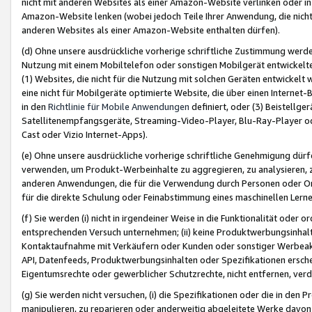
nicht mit anderen Websites als einer Amazon-Website verlinken oder i
Amazon-Website lenken (wobei jedoch Teile Ihrer Anwendung, die nich
anderen Websites als einer Amazon-Website enthalten dürfen).
(d) Ohne unsere ausdrückliche vorherige schriftliche Zustimmung werd
Nutzung mit einem Mobiltelefon oder sonstigen Mobilgerät entwickelt
(1) Websites, die nicht für die Nutzung mit solchen Geräten entwickelt
eine nicht für Mobilgeräte optimierte Website, die über einen Interne
in den
Richtlinie für Mobile Anwendungen
definiert, oder (3) Beistellge
Satellitenempfangsgeräte, Streaming-Video-Player, Blu-Ray-Player ode
Cast oder Vizio Internet-Apps).
(e) Ohne unsere ausdrückliche vorherige schriftliche Genehmigung dürfe
verwenden, um Produkt-Werbeinhalte zu aggregieren, zu analysieren, 
anderen Anwendungen, die für die Verwendung durch Personen oder Or
für die direkte Schulung oder Feinabstimmung eines maschinellen Lern
(f) Sie werden (i) nicht in irgendeiner Weise in die Funktionalität ode
entsprechenden Versuch unternehmen; (ii) keine Produktwerbungsinha
Kontaktaufnahme mit Verkäufern oder Kunden oder sonstiger Werbeaktiv
API, Datenfeeds, Produktwerbungsinhalten oder Spezifikationen erschei
Eigentumsrechte oder gewerblicher Schutzrechte, nicht entfernen, verd
(g) Sie werden nicht versuchen, (i) die Spezifikationen oder die in de
manipulieren, zu reparieren oder anderweitig abgeleitete Werke davon z