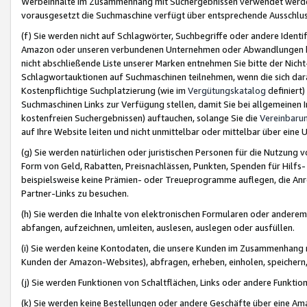
Werbeinhalte im Zusammenhang mit Suchergebnissen verwendet werden,
vorausgesetzt die Suchmaschine verfügt über entsprechende Ausschlu
(f) Sie werden nicht auf Schlagwörter, Suchbegriffe oder andere Ident
Amazon oder unseren verbundenen Unternehmen oder Abwandlungen bzw
nicht abschließende Liste unserer Marken entnehmen Sie bitte der Nich
Schlagwortauktionen auf Suchmaschinen teilnehmen, wenn die sich da
Kostenpflichtige Suchplatzierung (wie im
Vergütungskatalog
definiert
Suchmaschinen Links zur Verfügung stellen, damit Sie bei allgemeinen I
kostenfreien Suchergebnissen) auftauchen, solange Sie die
Vereinbaru
auf Ihre Website leiten und nicht unmittelbar oder mittelbar über eine
(g) Sie werden natürlichen oder juristischen Personen für die Nutzung 
Form von Geld, Rabatten, Preisnachlässen, Punkten, Spenden für Hilfs
beispielsweise keine Prämien- oder Treueprogramme auflegen, die Anrei
Partner-Links zu besuchen.
(h) Sie werden die Inhalte von elektronischen Formularen oder anderem M
abfangen, aufzeichnen, umleiten, auslesen, auslegen oder ausfüllen.
(i) Sie werden keine Kontodaten, die unsere Kunden im Zusammenhang 
Kunden der Amazon-Websites), abfragen, erheben, einholen, speichern,
(j) Sie werden Funktionen von Schaltflächen, Links oder andere Funkti
(k) Sie werden keine Bestellungen oder andere Geschäfte über eine Ama