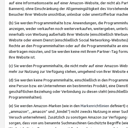
auf eine Informationsseite auf einer Amazon-Website, der nicht als Part
Bannern); ohne Einschränkung der Allgemeingültigkeit des Vorstehende
Besucher Ihrer Website unsichtbar, unlesbar oder unentzifferbar mache
(b) Sie werden Programminhalte bzw. Anwendungen, die Programminhalt
anzeigen, weder verkaufen noch weiterverkaufen, weitergeben, unterli
innerhalb von Werbung außerhalb Ihrer Website (einschließlich Werbun
Website oder einem Dienst (einschließlich Social Networking-Website
Rechte an den Programminhalten oder auf die Programminhalte an eine a
übertragen müssten, und Sie werden keine mit Ihrem Partner-Tag formati
Ihre Website ist.
(c) Sie werden Programminhalte, die nicht mehr auf einer Amazon-Websit
mehr zur Nutzung zur Verfügung stehen, umgehend von Ihrer Website e
(d) Sie werden keine Programminhalte, einschließlich in den Programmin
eine Person bzw. ein Unternehmen ein bestimmtes Produkt, eine Dienstle
geschäftlichen Beziehung oder Verbindung zu diesen steht (einschließli
Programminhalten).
(e) Sie werden Amazon-Marken (wie in den
Markenrichtlinien
definiert) 
„ammazon“, „amaozn“ und „kindel“) nicht zwecks Nutzung in einer Suc
Versuch unternehmen). Zusätzlich zu sonstigen Amazon zur Verfügung 
sorgen, dass von uns benannte Suchmaschinen Geschützte Begriffe (wie 