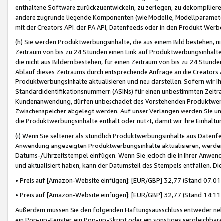
enthaltene Software zurückzuentwickeln, zu zerlegen, zu dekompilier
andere zugrunde liegende Komponenten (wie Modelle, Modellparameter
mit der Creators API, der PA API, Datenfeeds oder in den Produkt Werb
(h) Sie werden Produktwerbungsinhalte, die aus einem Bild bestehen, ni
Zeitraum von bis zu 24 Stunden einen Link auf Produktwerbungsinhalte
die nicht aus Bildern bestehen, für einen Zeitraum von bis zu 24 Stund
Ablauf dieses Zeitraums durch entsprechende Anfrage an die Creators 
Produktwerbungsinhalte aktualisieren und neu darstellen. Sofern wir Ih
Standardidentifikationsnummern (ASINs) für einen unbestimmten Zeitra
Kundenanwendung, dürfen unbeschadet des Vorstehenden Produktwerbu
Zwischenspeicher abgelegt werden. Auf unser Verlangen werden Sie un
die Produktwerbungsinhalte enthält oder nutzt, damit wir Ihre Einhalt
(i) Wenn Sie seltener als stündlich Produktwerbungsinhalte aus Datenfe
Anwendung angezeigten Produktwerbungsinhalte aktualisieren, werden 
Datums-/Uhrzeitstempel einfügen. Wenn Sie jedoch die in Ihrer Anwe
und aktualisiert haben, kann der Datumsteil des Stempels entfallen. Dies
• Preis auf [Amazon-Website einfügen]: [EUR/GBP] 32,77 (Stand 07.01.
• Preis auf [Amazon-Website einfügen]: [EUR/GBP] 32,77 (Stand 14:11 
Außerdem müssen Sie den folgenden Haftungsausschluss entweder neb
ein Pop-up-Fenster, ein Pop-up-Skript oder ein sonstiges vergleichba