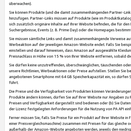
überwachen).
Sie können Produkte (und die damit zusammenhängenden Partner-Links)
hinzufügen. Partner-Links müssen auf Produkte (wie im Produktkatalog de
sich zusätzlich originäre Inhalte auf Ihrer Website befinden, die für 
Suchergebnisse, Events (z. B. Prime Day) oder die Homepages bestimmte
Sie müssen sämtliche Links und damit zusammenhängende Verweise auf z
Werbeaktion auf der jeweiligen Amazon-Website endet. Falls Sie beisp
einstellen und darauf hinweisen, dass Amazon auf ausgewählte Kleidun
Preisnachlass in Höhe von 15 % von Ihrer Website entfernen, sobald di
Sie dürfen keine unzutreffenden, überschwänglichen, täuschenden od
unsere Richtlinien, Werbeaktionen oder Preise aufstellen. Stellen Sie 
angebotenen Smartphone mit 64 GB Speicherkapazität ein, so dürfen S
führt.
Die Preise und die Verfügbarkeit von Produkten können Veränderungen 
Produkte ändern können, dürfen Sie auf Ihrer Website nur Angaben zu P
Preisen und Verfügbarkeit dargestellt sind bedienen oder (b) Sie Daten
der Lizenz festgelegten Anforderungen für die Nutzung von PA API einh
Ferner müssen Sie, falls Sie Preise für ein Produkt auf Ihrer Website in 
einer Preisvergleichsmaschine) zusammen mit Preisen für das gleiche o
außerhalb der Amazon-Website angeboten werden, jeweils den niedrigst