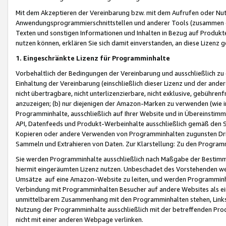
Mit dem Akzeptieren der Vereinbarung bzw. mit dem Aufrufen oder Nutz
Anwendungsprogrammierschnittstellen und anderer Tools (zusammen die
Texten und sonstigen Informationen und Inhalten in Bezug auf Produkte
nutzen können, erklären Sie sich damit einverstanden, an diese Lizenz 
1. Eingeschränkte Lizenz für Programminhalte
Vorbehaltlich der Bedingungen der Vereinbarung und ausschließlich z
Einhaltung der Vereinbarung (einschließlich dieser Lizenz und der ande
nicht übertragbare, nicht unterlizenzierbare, nicht exklusive, gebühren
anzuzeigen; (b) nur diejenigen der Amazon-Marken zu verwenden (wie in 
Programminhalte, ausschließlich auf Ihrer Website und in Übereinstimmu
API, Datenfeeds und Produkt-Werbeinhalte ausschließlich gemäß den Spe
Kopieren oder andere Verwenden von Programminhalten zugunsten Dri
Sammeln und Extrahieren von Daten. Zur Klarstellung: Zu den Program
Sie werden Programminhalte ausschließlich nach Maßgabe der Besti
hiermit eingeräumten Lizenz nutzen. Unbeschadet des Vorstehenden we
Umsätze auf eine Amazon-Website zu leiten, und werden Programminhal
Verbindung mit Programminhalten Besucher auf andere Websites als ein
unmittelbarem Zusammenhang mit den Programminhalten stehen, Links z
Nutzung der Programminhalte ausschließlich mit der betreffenden Pr
nicht mit einer anderen Webpage verlinken.