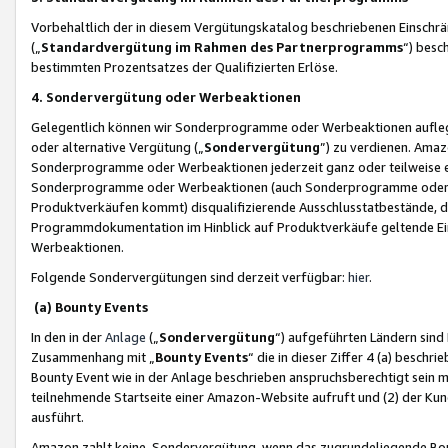
Vorbehaltlich der in diesem Vergütungskatalog beschriebenen Einschr
(„
Standardvergütung im Rahmen des Partnerprogramms
“) besc
bestimmten Prozentsatzes der Qualifizierten Erlöse.
4. Sondervergütung oder Werbeaktionen
Gelegentlich können wir Sonderprogramme oder Werbeaktionen auflegen,
oder alternative Vergütung („
Sondervergütung
”) zu verdienen. Amazo
Sonderprogramme oder Werbeaktionen jederzeit ganz oder teilweise einz
Sonderprogramme oder Werbeaktionen (auch Sonderprogramme oder We
Produktverkäufen kommt) disqualifizierende Ausschlusstatbestände, di
Programmdokumentation im Hinblick auf Produktverkäufe geltende E
Werbeaktionen.
Folgende Sondervergütungen sind derzeit verfügbar:
hier
.
(a) Bounty Events
In den in der
Anlage
(„
Sondervergütung
“) aufgeführten Ländern sind
Zusammenhang mit „
Bounty Events
“ die in dieser Ziffer 4 (a) besch
Bounty Event wie in der Anlage beschrieben anspruchsberechtigt sein mu
teilnehmende Startseite einer Amazon-Website aufruft und (2) der Kun
ausführt.
Amazon zahlt keine Sondervergütung, wenn das zugrundeliegende Boun