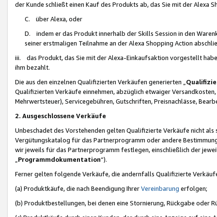
der Kunde schließt einen Kauf des Produkts ab, das Sie mit der Alexa 
C. über Alexa, oder
D. indem er das Produkt innerhalb der Skills Session in den Waren
seiner erstmaligen Teilnahme an der Alexa Shopping Action abschlie
iii. das Produkt, das Sie mit der Alexa-Einkaufsaktion vorgestellt ha
ihm bezahlt.
Die aus den einzelnen Qualifizierten Verkäufen generierten „
Qualifizi
Qualifizierten Verkäufe einnehmen, abzüglich etwaiger Versandkosten
Mehrwertsteuer), Servicegebühren, Gutschriften, Preisnachlässe, Bear
2. Ausgeschlossene Verkäufe
Unbeschadet des Vorstehenden gelten Qualifizierte Verkäufe nicht als
Vergütungskatalog für das Partnerprogramm oder andere Bestimmungen,
wir jeweils für das Partnerprogramm festlegen, einschließlich der jewe
„
Programmdokumentation
“).
Ferner gelten folgende Verkäufe, die andernfalls Qualifizierte Verkä
(a) Produktkäufe, die nach Beendigung Ihrer
Vereinbarung
erfolgen;
(b) Produktbestellungen, bei denen eine Stornierung, Rückgabe oder R