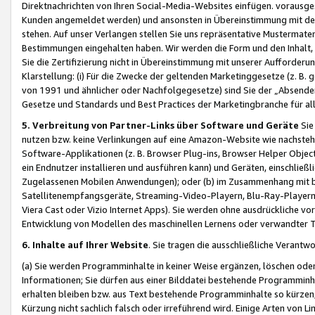
Direktnachrichten von Ihren Social-Media-Websites einfügen. vorausg
Kunden angemeldet werden) und ansonsten in Übereinstimmung mit der
stehen. Auf unser Verlangen stellen Sie uns repräsentative Mustermater
Bestimmungen eingehalten haben. Wir werden die Form und den Inhalt, di
Sie die Zertifizierung nicht in Übereinstimmung mit unserer Aufforderu
Klarstellung: (i) Für die Zwecke der geltenden Marketinggesetze (z. 
von 1991 und ähnlicher oder Nachfolgegesetze) sind Sie der „Absender“ j
Gesetze und Standards und Best Practices der Marketingbranche für 
5. Verbreitung von Partner-Links über Software und Geräte
Sie
nutzen bzw. keine Verlinkungen auf eine Amazon-Website wie nachsteh
Software-Applikationen (z. B. Browser Plug-ins, Browser Helper Objec
ein Endnutzer installieren und ausführen kann) und Geräten, einschlie
Zugelassenen Mobilen Anwendungen); oder (b) im Zusammenhang mit bzw.
Satellitenempfangsgeräte, Streaming-Video-Playern, Blu-Ray-Playern 
Viera Cast oder Vizio Internet Apps). Sie werden ohne ausdrückliche v
Entwicklung von Modellen des maschinellen Lernens oder verwandter 
6. Inhalte auf Ihrer Website
. Sie tragen die ausschließliche Verantwo
(a) Sie werden Programminhalte in keiner Weise ergänzen, löschen oder
Informationen; Sie dürfen aus einer Bilddatei bestehende Programminhal
erhalten bleiben bzw. aus Text bestehende Programminhalte so kürzen, 
Kürzung nicht sachlich falsch oder irreführend wird. Einige Arten von L