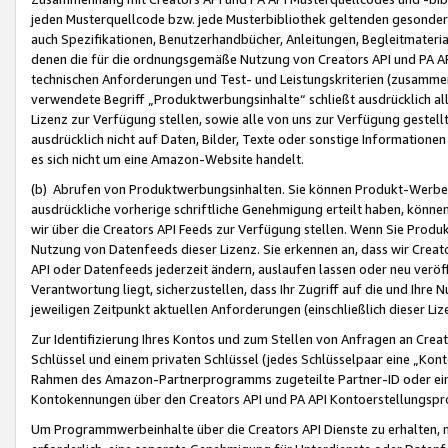
jeden Musterquellcode bzw. jede Musterbibliothek geltenden gesonder
auch Spezifikationen, Benutzerhandbücher, Anleitungen, Begleitmaterial
denen die für die ordnungsgemäße Nutzung von Creators API und PA A
technischen Anforderungen und Test- und Leistungskriterien (zusammen
verwendete Begriff „Produktwerbungsinhalte“ schließt ausdrücklich al
Lizenz zur Verfügung stellen, sowie alle von uns zur Verfügung gestel
ausdrücklich nicht auf Daten, Bilder, Texte oder sonstige Informatione
es sich nicht um eine Amazon-Website handelt.
(b) Abrufen von Produktwerbungsinhalten. Sie können Produkt-Werbein
ausdrückliche vorherige schriftliche Genehmigung erteilt haben, könn
wir über die Creators API Feeds zur Verfügung stellen. Wenn Sie Produk
Nutzung von Datenfeeds dieser Lizenz. Sie erkennen an, dass wir Creat
API oder Datenfeeds jederzeit ändern, auslaufen lassen oder neu veröffe
Verantwortung liegt, sicherzustellen, dass Ihr Zugriff auf die und Ihr
jeweiligen Zeitpunkt aktuellen Anforderungen (einschließlich dieser Liz
Zur Identifizierung Ihres Kontos und zum Stellen von Anfragen an Crea
Schlüssel und einem privaten Schlüssel (jedes Schlüsselpaar eine „Kon
Rahmen des Amazon-Partnerprogramms zugeteilte Partner-ID oder ein
Kontokennungen über den Creators API und PA API Kontoerstellungspro
Um Programmwerbeinhalte über die Creators API Dienste zu erhalten, m