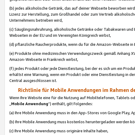
(b) jedes alkoholische Getränk, das auf deiner Webseite beworben wird
Lizenz zur Herstellung, zum Großhandel oder zum Vertrieb alkoholisch
Unternehmens betrieben wird,
(c) Säuglingsnahruhrung, alkoholische Getränke oder Tabakwaren und E
Webseiten in der EU und im Vereinigten Königreich wirbst,
(d) pflanzliche Raucherprodukte, wenn du für die Amazon-Webseite in B
(e) Produkte ohne medizinischen Verwendungszweck gemäß Anhang XVI 
Amazon-Webseite in Frankreich wirbst,
(f) jedes Produkt oder jede Dienstleistung, bei der es sich um ein Prod
erhältst eine Warnung, wenn ein Produkt oder eine Dienstleistung in de
Central ausgeschlossen ist.
Richtlinie für Mobile Anwendungen im Rahmen de
Wenn Ihre Website eine für die Nutzung auf Mobiltelefonen, Tablets 
„
Mobile Anwendung
“) enthält, gilt Folgendes:
(a) Ihre Mobile Anwendung muss in den App-Stores von Google Play, A
(b) Ihre Mobile Anwendung muss kostenlos heruntergeladen werden könn
(c) Ihre Mobile Anwendung muss originäre Inhalte haben,