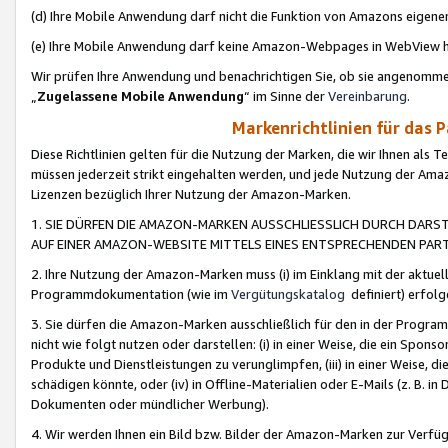
(d) Ihre Mobile Anwendung darf nicht die Funktion von Amazons eige
(e) Ihre Mobile Anwendung darf keine Amazon-Webpages in WebView 
Wir prüfen Ihre Anwendung und benachrichtigen Sie, ob sie angenomm
„
Zugelassene Mobile Anwendung
“ im Sinne der
Vereinbarung
.
Markenrichtlinien für das 
Diese Richtlinien gelten für die Nutzung der Marken, die wir Ihnen als 
müssen jederzeit strikt eingehalten werden, und jede Nutzung der Ama
Lizenzen bezüglich Ihrer Nutzung der Amazon-Marken.
1. SIE DÜRFEN DIE AMAZON-MARKEN AUSSCHLIESSLICH DURCH DARS
AUF EINER AMAZON-WEBSITE MITTELS EINES ENTSPRECHENDEN PART
2. Ihre Nutzung der Amazon-Marken muss (i) im Einklang mit der aktuells
Programmdokumentation (wie im
Vergütungskatalog
definiert) erfolg
3. Sie dürfen die Amazon-Marken ausschließlich für den in der Progr
nicht wie folgt nutzen oder darstellen: (i) in einer Weise, die ein Spo
Produkte und Dienstleistungen zu verunglimpfen, (iii) in einer Weise
schädigen könnte, oder (iv) in Offline-Materialien oder E-Mails (z. B.
Dokumenten oder mündlicher Werbung).
4. Wir werden Ihnen ein Bild bzw. Bilder der Amazon-Marken zur Verfüg