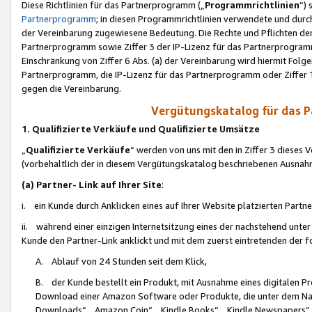
Diese Richtlinien für das Partnerprogramm („
Programmrichtlinien
“)
Partnerprogramm
; in diesen Programmrichtlinien verwendete und durch
der Vereinbarung zugewiesene Bedeutung. Die Rechte und Pflichten de
Partnerprogramm sowie Ziffer 3 der IP-Lizenz für das Partnerprogram
Einschränkung von Ziffer 6 Abs. (a) der Vereinbarung wird hiermit Fol
Partnerprogramm, die IP-Lizenz für das Partnerprogramm oder Ziffer 1
gegen die Vereinbarung.
Vergütungskatalog für das 
1. Qualifizierte Verkäufe und Qualifizierte Umsätze
„
Qualifizierte Verkäufe
“ werden von uns mit den in Ziffer 3 diese
(vorbehaltlich der in diesem Vergütungskatalog beschriebenen Ausnah
(a) Partner- Link auf Ihrer Site
:
i. ein Kunde durch Anklicken eines auf Ihrer Website platzierten Part
ii. während einer einzigen Internetsitzung eines der nachstehend unter (i)
Kunde den Partner-Link anklickt und mit dem zuerst eintretenden der f
A. Ablauf von 24 Stunden seit dem Klick,
B. der Kunde bestellt ein Produkt, mit Ausnahme eines digitalen P
Download einer Amazon Software oder Produkte, die unter dem N
Downloads“, „Amazon Coin“, „Kindle Books“, „Kindle Newspapers“, „