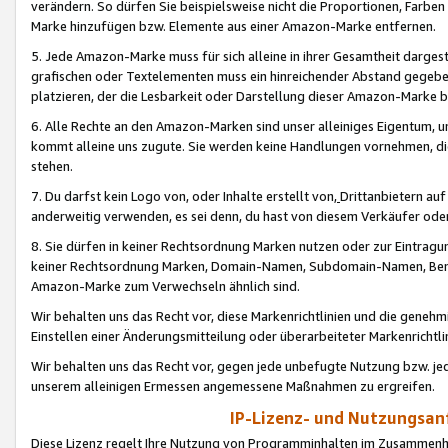
verändern. So dürfen Sie beispielsweise nicht die Proportionen, Farb
Marke hinzufügen bzw. Elemente aus einer Amazon-Marke entfernen.
5. Jede Amazon-Marke muss für sich alleine in ihrer Gesamtheit darge
grafischen oder Textelementen muss ein hinreichender Abstand gegebe
platzieren, der die Lesbarkeit oder Darstellung dieser Amazon-Marke b
6. Alle Rechte an den Amazon-Marken sind unser alleiniges Eigentum, 
kommt alleine uns zugute. Sie werden keine Handlungen vornehmen, 
stehen.
7. Du darfst kein Logo von, oder Inhalte erstellt von,
Drittanbietern au
anderweitig verwenden, es sei denn, du hast von diesem Verkäufer oder
8. Sie dürfen in keiner Rechtsordnung Marken nutzen oder zur Eintragu
keiner Rechtsordnung Marken, Domain-Namen, Subdomain-Namen, Benu
Amazon-Marke zum Verwechseln ähnlich sind.
Wir behalten uns das Recht vor, diese Markenrichtlinien und die gene
Einstellen einer Änderungsmitteilung oder überarbeiteter Markenricht
Wir behalten uns das Recht vor, gegen jede unbefugte Nutzung bzw. jede 
unserem alleinigen Ermessen angemessene Maßnahmen zu ergreifen.
IP-Lizenz- und Nutzungsan
Diese Lizenz regelt Ihre Nutzung von Programminhalten im Zusammen