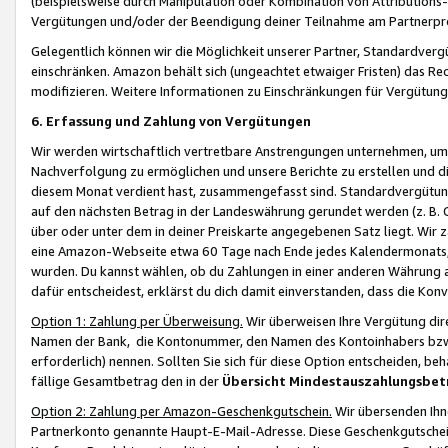
(beispielsweise durch Manipulation oder Kombination von Attributions-
Vergütungen und/oder der Beendigung deiner Teilnahme am Partnerp
Gelegentlich können wir die Möglichkeit unserer Partner, Standardv
einschränken. Amazon behält sich (ungeachtet etwaiger Fristen) das Re
modifizieren. Weitere Informationen zu Einschränkungen für Vergütung
6. Erfassung und Zahlung von Vergütungen
Wir werden wirtschaftlich vertretbare Anstrengungen unternehmen, um 
Nachverfolgung zu ermöglichen und unsere Berichte zu erstellen und di
diesem Monat verdient hast, zusammengefasst sind. Standardvergütung
auf den nächsten Betrag in der Landeswährung gerundet werden (z. B. C
über oder unter dem in deiner Preiskarte angegebenen Satz liegt. Wir
eine Amazon-Webseite etwa 60 Tage nach Ende jedes Kalendermonats, i
wurden. Du kannst wählen, ob du Zahlungen in einer anderen Währung
dafür entscheidest, erklärst du dich damit einverstanden, dass die K
Option 1: Zahlung per Überweisung.
Wir überweisen Ihre Vergütung dir
Namen der Bank, die Kontonummer, den Namen des Kontoinhabers bzw. a
erforderlich) nennen. Sollten Sie sich für diese Option entscheiden, be
fällige Gesamtbetrag den in der
Übersicht Mindestauszahlungsbet
Option 2: Zahlung per Amazon-Geschenkgutschein.
Wir übersenden Ihne
Partnerkonto genannte Haupt-E-Mail-Adresse. Diese Geschenkgutschei