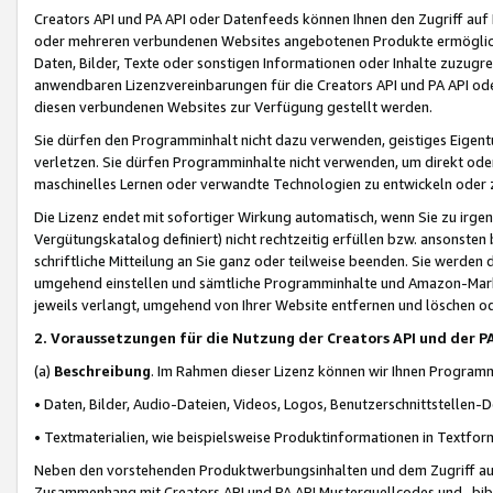
Creators API und PA API oder Datenfeeds können Ihnen den Zugriff auf D
oder mehreren verbundenen Websites angebotenen Produkte ermögliche
Daten, Bilder, Texte oder sonstigen Informationen oder Inhalte zuzugre
anwendbaren Lizenzvereinbarungen für die Creators API und PA API od
diesen verbundenen Websites zur Verfügung gestellt werden.
Sie dürfen den Programminhalt nicht dazu verwenden, geistiges Eigent
verletzen. Sie dürfen Programminhalte nicht verwenden, um direkt ode
maschinelles Lernen oder verwandte Technologien zu entwickeln oder zu
Die Lizenz endet mit sofortiger Wirkung automatisch, wenn Sie zu irg
Vergütungskatalog definiert) nicht rechtzeitig erfüllen bzw. ansonsten
schriftliche Mitteilung an Sie ganz oder teilweise beenden. Sie werden
umgehend einstellen und sämtliche Programminhalte und Amazon-Marke
jeweils verlangt, umgehend von Ihrer Website entfernen und löschen od
2. Voraussetzungen für die Nutzung der Creators API und der P
(a)
Beschreibung
. Im Rahmen dieser Lizenz können wir Ihnen Programmi
• Daten, Bilder, Audio-Dateien, Videos, Logos, Benutzerschnittstellen-
• Textmaterialien, wie beispielsweise Produktinformationen in Textfor
Neben den vorstehenden Produktwerbungsinhalten und dem Zugriff auf 
Zusammenhang mit Creators API und PA API Musterquellcodes und -bibli