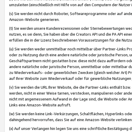
umzuleiten (einschließlich mit Hilfe von auf den Computern der Nutzer i
(s) Sie werden nicht durch Roboter, Softwareprogramme oder auf andere
Amazon-Website generieren.
(t) Sie werden unsere Kundenrezensionen oder Sternebewertungen wed
nutzen, es sei denn, Sie haben über die Creators API und die PA API e
erfüllen die in der Lizenz beschriebenen Voraussetzungen für die Nutzu
(u) Sie werden weder unmittelbar noch mittelbar über Partner-Links P
oder zu Nutzung durch eine andere natürliche oder juristische Person,
Geschäftspartnern nicht gestatten bzw. diese nicht dazu auffordern od
andere natürliche oder juristische Person, unmittelbar oder mittelbar
zu Wiederverkaufs- oder gewerblichen Zwecken (gleich welcher Art) 
auf Ihrer Website zum Wiederverkauf oder für gewerbliche Nutzungen 
(v) Sie werden die URL Ihrer Website, die die Partner-Links enthält b
werden, nicht in einer Weise tarnen, verstecken, manipulieren oder and
nicht mit angemessenem Aufwand in der Lage sind, die Website oder A
Links eine Amazon-Website aufruft.
(w) Sie werden keine Link-Verkürzungen, Schaltflächen, Hyperlinks ode
dahingehend hervorrufen, dass Sie auf eine Amazon-Website verlinken
(x) Auf unser Verlangen hin legen Sie uns eine schriftliche Bestätigung