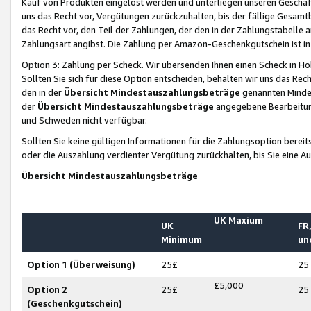
Kauf von Produkten eingelöst werden und unterliegen unseren Geschäf
uns das Recht vor, Vergütungen zurückzuhalten, bis der fällige Gesamt
das Recht vor, den Teil der Zahlungen, der den in der Zahlungstabelle 
Zahlungsart angibst. Die Zahlung per Amazon-Geschenkgutschein ist in
Option 3: Zahlung per Scheck.
Wir übersenden Ihnen einen Scheck in Höh
Sollten Sie sich für diese Option entscheiden, behalten wir uns das Rec
den in der
Übersicht Mindestauszahlungsbeträge
genannten Mindest
der
Übersicht Mindestauszahlungsbeträge
angegebene Bearbeitung
und Schweden nicht verfügbar.
Sollten Sie keine gültigen Informationen für die Zahlungsoption bereit
oder die Auszahlung verdienter Vergütung zurückhalten, bis Sie eine A
Übersicht Mindestauszahlungsbeträge
UK Maxium
UK
FR,
Minimum
un
Option 1 (Überweisung)
25£
25
£5,000
Option 2
25£
25
(Geschenkgutschein)