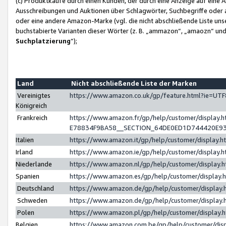
(c) Produktkäufe durch einen Kunden, der durch eine Anzeige auf eine 
Ausschreibungen und Auktionen über Schlagwörter, Suchbegriffe oder 
oder eine andere Amazon-Marke (vgl. die nicht abschließende Liste un
buchstabierte Varianten dieser Wörter (z. B. „ammazon“, „amaozn“ und „
Suchplatzierung
”);
Land
Nicht abschließende Liste der Marken
Vereinigtes
https://www.amazon.co.uk/gp/feature.html?ie=U
Königreich
Frankreich
https://www.amazon.fr/gp/help/customer/displa
E78834F9BA58__SECTION_64DE0ED1D744420E9
Italien
https://www.amazon.it/gp/help/customer/display
Irland
https://www.amazon.ie/gp/help/customer/displa
Niederlande
https://www.amazon.nl/gp/help/customer/display
Spanien
https://www.amazon.es/gp/help/customer/display
Deutschland
https://www.amazon.de/gp/help/customer/displa
Schweden
https://www.amazon.de/gp/help/customer/displa
Polen
https://www.amazon.pl/gp/help/customer/display
Belgien
https://www.amazon.com.be/gp/help/customer/d