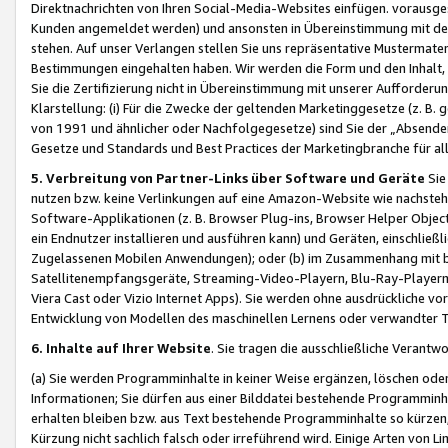
Direktnachrichten von Ihren Social-Media-Websites einfügen. vorausg
Kunden angemeldet werden) und ansonsten in Übereinstimmung mit der
stehen. Auf unser Verlangen stellen Sie uns repräsentative Mustermater
Bestimmungen eingehalten haben. Wir werden die Form und den Inhalt, di
Sie die Zertifizierung nicht in Übereinstimmung mit unserer Aufforderu
Klarstellung: (i) Für die Zwecke der geltenden Marketinggesetze (z. 
von 1991 und ähnlicher oder Nachfolgegesetze) sind Sie der „Absender“ j
Gesetze und Standards und Best Practices der Marketingbranche für 
5. Verbreitung von Partner-Links über Software und Geräte
Sie
nutzen bzw. keine Verlinkungen auf eine Amazon-Website wie nachsteh
Software-Applikationen (z. B. Browser Plug-ins, Browser Helper Objec
ein Endnutzer installieren und ausführen kann) und Geräten, einschlie
Zugelassenen Mobilen Anwendungen); oder (b) im Zusammenhang mit bzw.
Satellitenempfangsgeräte, Streaming-Video-Playern, Blu-Ray-Playern 
Viera Cast oder Vizio Internet Apps). Sie werden ohne ausdrückliche v
Entwicklung von Modellen des maschinellen Lernens oder verwandter 
6. Inhalte auf Ihrer Website
. Sie tragen die ausschließliche Verantwo
(a) Sie werden Programminhalte in keiner Weise ergänzen, löschen oder
Informationen; Sie dürfen aus einer Bilddatei bestehende Programminhal
erhalten bleiben bzw. aus Text bestehende Programminhalte so kürzen, 
Kürzung nicht sachlich falsch oder irreführend wird. Einige Arten von L