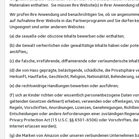
Materialien enthalten. Sie müssen Ihre Website(s) in Ihrer Anwendung ide
Wir prüfen Ihre Anwendung und benachrichtigen Sie, ob sie angenommen
auf Aufnahme Ihrer Website in das Partnerprogramm und Sie dürfen kei
Ungeeignet sind unter anderem Websites:
(a) die sexuelle oder obszöne Inhalte bewerben oder enthalten;
(b) die Gewalt verherrlichen oder gewalttätige Inhalte haben oder pot
anstiften,;
(c) die falsche, irreführende, diffamierende oder verleumderische Inha
(d) die von Hass geprägte, belästigende, schädliche, die Privatsphäre v
Herkunft, Hautfarbe, Geschlecht, Religion, Nationalität, Behinderung, 
(e) die rechtswidrige Handlungen bewerben oder ausführen;
(f) sich an Kinder richten oder wissentlich personenbezogene Daten vo
geltenden Gesetzen definiert) erheben, verwenden oder offenlegen, Vo
Regeln, Vorschriften, Anordnungen, Lizenzen, Genehmigungen, Richtlini
Entscheidungen oder andere Anforderungen einer zuständigen Regierung
Privacy Protection Act (15 U.S.C. §§ 6501-6506) oder Vorschriften, di
Internet erlassen wurden);
(g) die Marken von Amazon oder unseren verbundenen Unternehmen b