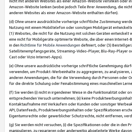
nicht mit anderen Websites als einer Amazon-Website verlinken oder i
Amazon-Website lenken (wobei jedoch Teile Ihrer Anwendung, die nich
anderen Websites als einer Amazon-Website enthalten dürfen).
(d) Ohne unsere ausdrückliche vorherige schriftliche Zustimmung werd
Nutzung mit einem Mobiltelefon oder sonstigen Mobilgerät entwickelt
(1) Websites, die nicht für die Nutzung mit solchen Geräten entwickelt
eine nicht für Mobilgeräte optimierte Website, die über einen Interne
in den
Richtlinie für Mobile Anwendungen
definiert, oder (3) Beistellge
Satellitenempfangsgeräte, Streaming-Video-Player, Blu-Ray-Player ode
Cast oder Vizio Internet-Apps).
(e) Ohne unsere ausdrückliche vorherige schriftliche Genehmigung dürfe
verwenden, um Produkt-Werbeinhalte zu aggregieren, zu analysieren, 
anderen Anwendungen, die für die Verwendung durch Personen oder Or
für die direkte Schulung oder Feinabstimmung eines maschinellen Lern
(f) Sie werden (i) nicht in irgendeiner Weise in die Funktionalität ode
entsprechenden Versuch unternehmen; (ii) keine Produktwerbungsinha
Kontaktaufnahme mit Verkäufern oder Kunden oder sonstiger Werbeaktiv
API, Datenfeeds, Produktwerbungsinhalten oder Spezifikationen erschei
Eigentumsrechte oder gewerblicher Schutzrechte, nicht entfernen, verd
(g) Sie werden nicht versuchen, (i) die Spezifikationen oder die in de
manipulieren, zu reparieren oder anderweitig abgeleitete Werke davon z