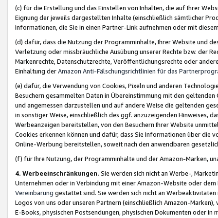
(c) für die Erstellung und das Einstellen von Inhalten, die auf Ihrer We
Eignung der jeweils dargestellten Inhalte (einschließlich sämtlicher 
Informationen, die Sie in einen Partner-Link aufnehmen oder mit diese
(d) dafür, dass die Nutzung der Programminhalte, Ihrer Website und des 
Verletzung oder missbräuchliche Ausübung unserer Rechte bzw. der Recht
Markenrechte, Datenschutzrechte, Veröffentlichungsrechte oder anderer
Einhaltung der
Amazon Anti-Fälschungsrichtlinien für das Partnerpro
(e) dafür, die Verwendung von Cookies, Pixeln und anderen Technologien
Besuchern gesammelten Daten in Übereinstimmung mit den geltenden Ge
und angemessen darzustellen und auf andere Weise die geltenden geset
in sonstiger Weise, einschließlich des ggf. anzuzeigenden Hinweises, d
Werbeanzeigen bereitstellen, von den Besuchern Ihrer Website unmitte
Cookies erkennen können und dafür, dass Sie Informationen über die v
Online-Werbung bereitstellen, soweit nach den anwendbaren gesetzlic
(f) für Ihre Nutzung, der Programminhalte und der Amazon-Marken, u
4. Werbeeinschränkungen.
Sie werden sich nicht an Werbe-, Market
Unternehmen oder in Verbindung mit einer Amazon-Website oder dem Pa
Vereinbarung
gestattet sind. Sie werden sich nicht an Werbeaktivitäten
Logos von uns oder unseren Partnern (einschließlich Amazon-Marken), 
E-Books, physischen Postsendungen, physischen Dokumenten oder in 