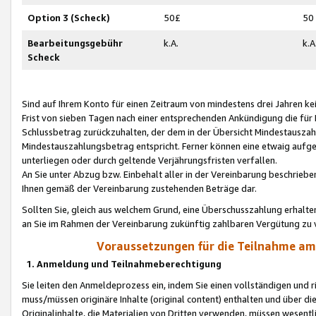
Option 3 (Scheck)
50£
50
Bearbeitungsgebühr
k.A.
k.A
Scheck
Sind auf Ihrem Konto für einen Zeitraum von mindestens drei Jahren kein
Frist von sieben Tagen nach einer entsprechenden Ankündigung die für
Schlussbetrag zurückzuhalten, der dem in der Übersicht Mindestausz
Mindestauszahlungsbetrag entspricht. Ferner können eine etwaig aufg
unterliegen oder durch geltende Verjährungsfristen verfallen.
An Sie unter Abzug bzw. Einbehalt aller in der Vereinbarung beschrieb
Ihnen gemäß der Vereinbarung zustehenden Beträge dar.
Sollten Sie, gleich aus welchem Grund, eine Überschusszahlung erhalte
an Sie im Rahmen der Vereinbarung zukünftig zahlbaren Vergütung zu 
Voraussetzungen für die Teilnahme a
1. Anmeldung und Teilnahmeberechtigung
Sie leiten den Anmeldeprozess ein, indem Sie einen vollständigen und 
muss/müssen originäre Inhalte (original content) enthalten und über d
Originalinhalte, die Materialien von Dritten verwenden, müssen wese