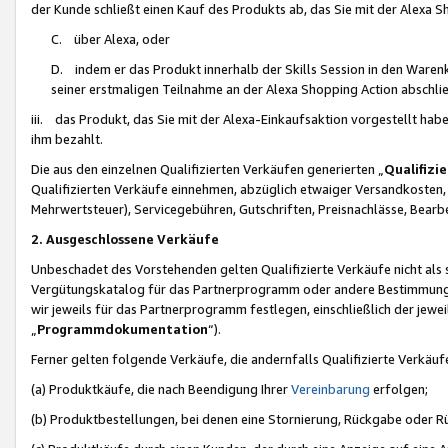
der Kunde schließt einen Kauf des Produkts ab, das Sie mit der Alexa 
C. über Alexa, oder
D. indem er das Produkt innerhalb der Skills Session in den Waren
seiner erstmaligen Teilnahme an der Alexa Shopping Action abschlie
iii. das Produkt, das Sie mit der Alexa-Einkaufsaktion vorgestellt ha
ihm bezahlt.
Die aus den einzelnen Qualifizierten Verkäufen generierten „
Qualifizi
Qualifizierten Verkäufe einnehmen, abzüglich etwaiger Versandkosten
Mehrwertsteuer), Servicegebühren, Gutschriften, Preisnachlässe, Bear
2. Ausgeschlossene Verkäufe
Unbeschadet des Vorstehenden gelten Qualifizierte Verkäufe nicht als
Vergütungskatalog für das Partnerprogramm oder andere Bestimmungen,
wir jeweils für das Partnerprogramm festlegen, einschließlich der jewe
„
Programmdokumentation
“).
Ferner gelten folgende Verkäufe, die andernfalls Qualifizierte Verkä
(a) Produktkäufe, die nach Beendigung Ihrer
Vereinbarung
erfolgen;
(b) Produktbestellungen, bei denen eine Stornierung, Rückgabe oder R