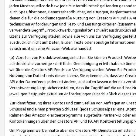
jeden Musterquellcode bzw. jede Musterbibliothek geltenden gesonder
auch Spezifikationen, Benutzerhandbücher, Anleitungen, Begleitmaterial
denen die für die ordnungsgemäße Nutzung von Creators API und PA A
technischen Anforderungen und Test- und Leistungskriterien (zusammen
verwendete Begriff „Produktwerbungsinhalte“ schließt ausdrücklich al
Lizenz zur Verfügung stellen, sowie alle von uns zur Verfügung gestel
ausdrücklich nicht auf Daten, Bilder, Texte oder sonstige Informatione
es sich nicht um eine Amazon-Website handelt.
(b) Abrufen von Produktwerbungsinhalten. Sie können Produkt-Werbein
ausdrückliche vorherige schriftliche Genehmigung erteilt haben, könn
wir über die Creators API Feeds zur Verfügung stellen. Wenn Sie Produk
Nutzung von Datenfeeds dieser Lizenz. Sie erkennen an, dass wir Creat
API oder Datenfeeds jederzeit ändern, auslaufen lassen oder neu veröffe
Verantwortung liegt, sicherzustellen, dass Ihr Zugriff auf die und Ihr
jeweiligen Zeitpunkt aktuellen Anforderungen (einschließlich dieser Liz
Zur Identifizierung Ihres Kontos und zum Stellen von Anfragen an Crea
Schlüssel und einem privaten Schlüssel (jedes Schlüsselpaar eine „Kon
Rahmen des Amazon-Partnerprogramms zugeteilte Partner-ID oder ein
Kontokennungen über den Creators API und PA API Kontoerstellungspro
Um Programmwerbeinhalte über die Creators API Dienste zu erhalten, m