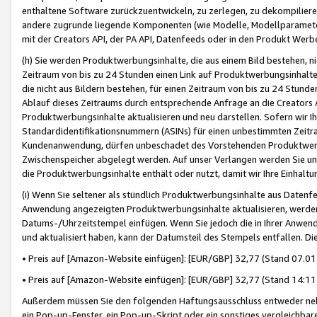
enthaltene Software zurückzuentwickeln, zu zerlegen, zu dekompilier
andere zugrunde liegende Komponenten (wie Modelle, Modellparameter
mit der Creators API, der PA API, Datenfeeds oder in den Produkt Werb
(h) Sie werden Produktwerbungsinhalte, die aus einem Bild bestehen, ni
Zeitraum von bis zu 24 Stunden einen Link auf Produktwerbungsinhalte
die nicht aus Bildern bestehen, für einen Zeitraum von bis zu 24 Stund
Ablauf dieses Zeitraums durch entsprechende Anfrage an die Creators 
Produktwerbungsinhalte aktualisieren und neu darstellen. Sofern wir Ih
Standardidentifikationsnummern (ASINs) für einen unbestimmten Zeitra
Kundenanwendung, dürfen unbeschadet des Vorstehenden Produktwerbu
Zwischenspeicher abgelegt werden. Auf unser Verlangen werden Sie un
die Produktwerbungsinhalte enthält oder nutzt, damit wir Ihre Einhalt
(i) Wenn Sie seltener als stündlich Produktwerbungsinhalte aus Datenfe
Anwendung angezeigten Produktwerbungsinhalte aktualisieren, werden 
Datums-/Uhrzeitstempel einfügen. Wenn Sie jedoch die in Ihrer Anwe
und aktualisiert haben, kann der Datumsteil des Stempels entfallen. Dies
• Preis auf [Amazon-Website einfügen]: [EUR/GBP] 32,77 (Stand 07.01.
• Preis auf [Amazon-Website einfügen]: [EUR/GBP] 32,77 (Stand 14:11 
Außerdem müssen Sie den folgenden Haftungsausschluss entweder neb
ein Pop-up-Fenster, ein Pop-up-Skript oder ein sonstiges vergleichba