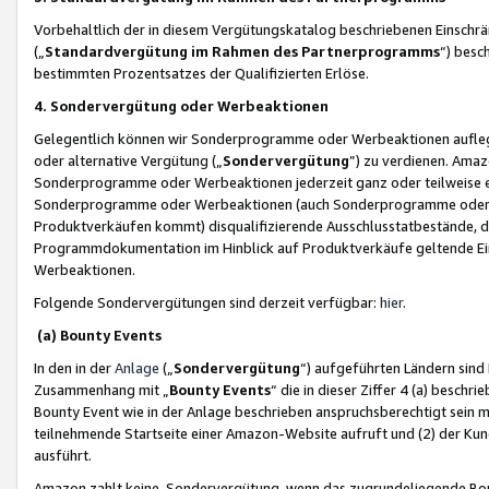
Vorbehaltlich der in diesem Vergütungskatalog beschriebenen Einschr
(„
Standardvergütung im Rahmen des Partnerprogramms
“) besc
bestimmten Prozentsatzes der Qualifizierten Erlöse.
4. Sondervergütung oder Werbeaktionen
Gelegentlich können wir Sonderprogramme oder Werbeaktionen auflegen,
oder alternative Vergütung („
Sondervergütung
”) zu verdienen. Amazo
Sonderprogramme oder Werbeaktionen jederzeit ganz oder teilweise einz
Sonderprogramme oder Werbeaktionen (auch Sonderprogramme oder We
Produktverkäufen kommt) disqualifizierende Ausschlusstatbestände, di
Programmdokumentation im Hinblick auf Produktverkäufe geltende E
Werbeaktionen.
Folgende Sondervergütungen sind derzeit verfügbar:
hier
.
(a) Bounty Events
In den in der
Anlage
(„
Sondervergütung
“) aufgeführten Ländern sind
Zusammenhang mit „
Bounty Events
“ die in dieser Ziffer 4 (a) besch
Bounty Event wie in der Anlage beschrieben anspruchsberechtigt sein mu
teilnehmende Startseite einer Amazon-Website aufruft und (2) der Kun
ausführt.
Amazon zahlt keine Sondervergütung, wenn das zugrundeliegende Boun