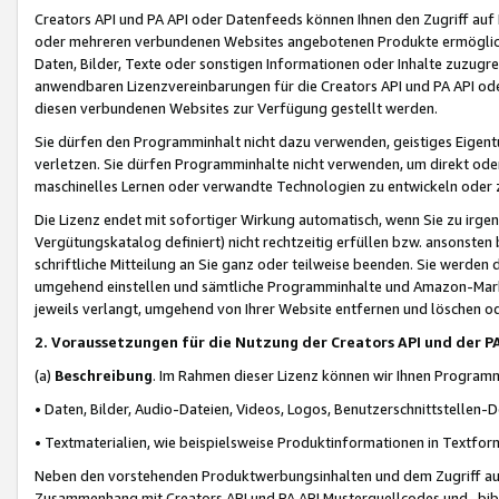
Creators API und PA API oder Datenfeeds können Ihnen den Zugriff auf D
oder mehreren verbundenen Websites angebotenen Produkte ermögliche
Daten, Bilder, Texte oder sonstigen Informationen oder Inhalte zuzugre
anwendbaren Lizenzvereinbarungen für die Creators API und PA API od
diesen verbundenen Websites zur Verfügung gestellt werden.
Sie dürfen den Programminhalt nicht dazu verwenden, geistiges Eigent
verletzen. Sie dürfen Programminhalte nicht verwenden, um direkt ode
maschinelles Lernen oder verwandte Technologien zu entwickeln oder zu
Die Lizenz endet mit sofortiger Wirkung automatisch, wenn Sie zu irg
Vergütungskatalog definiert) nicht rechtzeitig erfüllen bzw. ansonsten
schriftliche Mitteilung an Sie ganz oder teilweise beenden. Sie werden
umgehend einstellen und sämtliche Programminhalte und Amazon-Marke
jeweils verlangt, umgehend von Ihrer Website entfernen und löschen od
2. Voraussetzungen für die Nutzung der Creators API und der P
(a)
Beschreibung
. Im Rahmen dieser Lizenz können wir Ihnen Programmi
• Daten, Bilder, Audio-Dateien, Videos, Logos, Benutzerschnittstellen-
• Textmaterialien, wie beispielsweise Produktinformationen in Textfor
Neben den vorstehenden Produktwerbungsinhalten und dem Zugriff auf 
Zusammenhang mit Creators API und PA API Musterquellcodes und -bibli