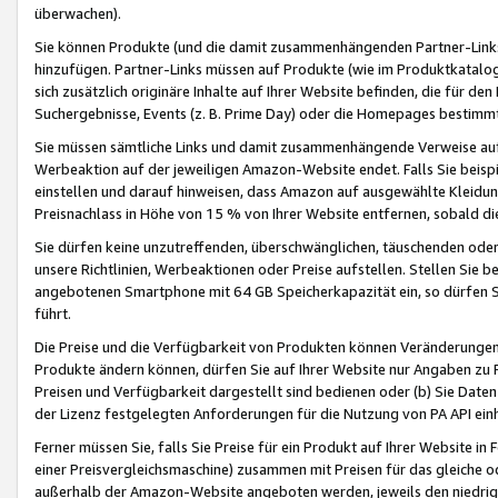
überwachen).
Sie können Produkte (und die damit zusammenhängenden Partner-Links)
hinzufügen. Partner-Links müssen auf Produkte (wie im Produktkatalog de
sich zusätzlich originäre Inhalte auf Ihrer Website befinden, die für 
Suchergebnisse, Events (z. B. Prime Day) oder die Homepages bestimmte
Sie müssen sämtliche Links und damit zusammenhängende Verweise auf z
Werbeaktion auf der jeweiligen Amazon-Website endet. Falls Sie beisp
einstellen und darauf hinweisen, dass Amazon auf ausgewählte Kleidun
Preisnachlass in Höhe von 15 % von Ihrer Website entfernen, sobald di
Sie dürfen keine unzutreffenden, überschwänglichen, täuschenden od
unsere Richtlinien, Werbeaktionen oder Preise aufstellen. Stellen Sie 
angebotenen Smartphone mit 64 GB Speicherkapazität ein, so dürfen S
führt.
Die Preise und die Verfügbarkeit von Produkten können Veränderungen 
Produkte ändern können, dürfen Sie auf Ihrer Website nur Angaben zu P
Preisen und Verfügbarkeit dargestellt sind bedienen oder (b) Sie Daten
der Lizenz festgelegten Anforderungen für die Nutzung von PA API einh
Ferner müssen Sie, falls Sie Preise für ein Produkt auf Ihrer Website in 
einer Preisvergleichsmaschine) zusammen mit Preisen für das gleiche o
außerhalb der Amazon-Website angeboten werden, jeweils den niedrigst