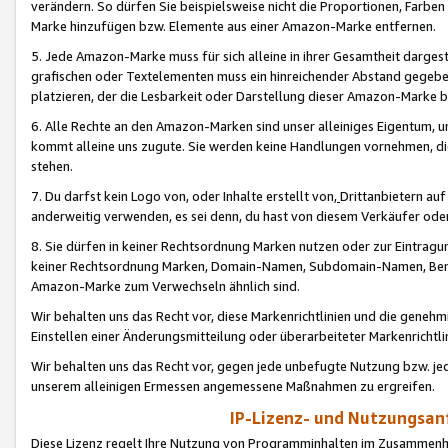
verändern. So dürfen Sie beispielsweise nicht die Proportionen, Farb
Marke hinzufügen bzw. Elemente aus einer Amazon-Marke entfernen.
5. Jede Amazon-Marke muss für sich alleine in ihrer Gesamtheit darge
grafischen oder Textelementen muss ein hinreichender Abstand gegebe
platzieren, der die Lesbarkeit oder Darstellung dieser Amazon-Marke b
6. Alle Rechte an den Amazon-Marken sind unser alleiniges Eigentum, 
kommt alleine uns zugute. Sie werden keine Handlungen vornehmen, 
stehen.
7. Du darfst kein Logo von, oder Inhalte erstellt von,
Drittanbietern au
anderweitig verwenden, es sei denn, du hast von diesem Verkäufer oder
8. Sie dürfen in keiner Rechtsordnung Marken nutzen oder zur Eintragu
keiner Rechtsordnung Marken, Domain-Namen, Subdomain-Namen, Benu
Amazon-Marke zum Verwechseln ähnlich sind.
Wir behalten uns das Recht vor, diese Markenrichtlinien und die gene
Einstellen einer Änderungsmitteilung oder überarbeiteter Markenricht
Wir behalten uns das Recht vor, gegen jede unbefugte Nutzung bzw. jede 
unserem alleinigen Ermessen angemessene Maßnahmen zu ergreifen.
IP-Lizenz- und Nutzungsan
Diese Lizenz regelt Ihre Nutzung von Programminhalten im Zusammen