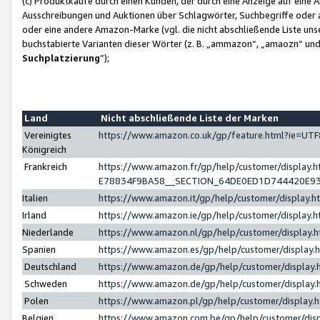
(c) Produktkäufe durch einen Kunden, der durch eine Anzeige auf eine 
Ausschreibungen und Auktionen über Schlagwörter, Suchbegriffe oder 
oder eine andere Amazon-Marke (vgl. die nicht abschließende Liste un
buchstabierte Varianten dieser Wörter (z. B. „ammazon“, „amaozn“ und „
Suchplatzierung
”);
Land
Nicht abschließende Liste der Marken
Vereinigtes
https://www.amazon.co.uk/gp/feature.html?ie=U
Königreich
Frankreich
https://www.amazon.fr/gp/help/customer/displa
E78834F9BA58__SECTION_64DE0ED1D744420E9
Italien
https://www.amazon.it/gp/help/customer/display
Irland
https://www.amazon.ie/gp/help/customer/displa
Niederlande
https://www.amazon.nl/gp/help/customer/display
Spanien
https://www.amazon.es/gp/help/customer/display
Deutschland
https://www.amazon.de/gp/help/customer/displa
Schweden
https://www.amazon.de/gp/help/customer/displa
Polen
https://www.amazon.pl/gp/help/customer/display
Belgien
https://www.amazon.com.be/gp/help/customer/d