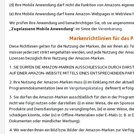
(d) Ihre Mobile Anwendung darf nicht die Funktion von Amazons eige
(e) Ihre Mobile Anwendung darf keine Amazon-Webpages in WebView 
Wir prüfen Ihre Anwendung und benachrichtigen Sie, ob sie angenomm
„
Zugelassene Mobile Anwendung
“ im Sinne der
Vereinbarung
.
Markenrichtlinien für das 
Diese Richtlinien gelten für die Nutzung der Marken, die wir Ihnen als 
müssen jederzeit strikt eingehalten werden, und jede Nutzung der Ama
Lizenzen bezüglich Ihrer Nutzung der Amazon-Marken.
1. SIE DÜRFEN DIE AMAZON-MARKEN AUSSCHLIESSLICH DURCH DARS
AUF EINER AMAZON-WEBSITE MITTELS EINES ENTSPRECHENDEN PART
2. Ihre Nutzung der Amazon-Marken muss (i) im Einklang mit der aktuells
Programmdokumentation (wie im
Vergütungskatalog
definiert) erfolg
3. Sie dürfen die Amazon-Marken ausschließlich für den in der Progr
nicht wie folgt nutzen oder darstellen: (i) in einer Weise, die ein Spo
Produkte und Dienstleistungen zu verunglimpfen, (iii) in einer Weise
schädigen könnte, oder (iv) in Offline-Materialien oder E-Mails (z. B.
Dokumenten oder mündlicher Werbung).
4. Wir werden Ihnen ein Bild bzw. Bilder der Amazon-Marken zur Verfüg