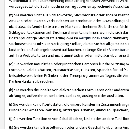
Werbeinhalte im Zusammenhang mit Suchergebnissen verwendet werden,
vorausgesetzt die Suchmaschine verfügt über entsprechende Ausschlu
(f) Sie werden nicht auf Schlagwörter, Suchbegriffe oder andere Ident
Amazon oder unseren verbundenen Unternehmen oder Abwandlungen bzw
nicht abschließende Liste unserer Marken entnehmen Sie bitte der Nich
Schlagwortauktionen auf Suchmaschinen teilnehmen, wenn die sich da
Kostenpflichtige Suchplatzierung (wie im
Vergütungskatalog
definiert
Suchmaschinen Links zur Verfügung stellen, damit Sie bei allgemeinen I
kostenfreien Suchergebnissen) auftauchen, solange Sie die
Vereinbaru
auf Ihre Website leiten und nicht unmittelbar oder mittelbar über eine
(g) Sie werden natürlichen oder juristischen Personen für die Nutzung 
Form von Geld, Rabatten, Preisnachlässen, Punkten, Spenden für Hilfs
beispielsweise keine Prämien- oder Treueprogramme auflegen, die Anrei
Partner-Links zu besuchen.
(h) Sie werden die Inhalte von elektronischen Formularen oder anderem M
abfangen, aufzeichnen, umleiten, auslesen, auslegen oder ausfüllen.
(i) Sie werden keine Kontodaten, die unsere Kunden im Zusammenhang 
Kunden der Amazon-Websites), abfragen, erheben, einholen, speichern,
(j) Sie werden Funktionen von Schaltflächen, Links oder andere Funkti
(k) Sie werden keine Bestellungen oder andere Geschäfte über eine Ama