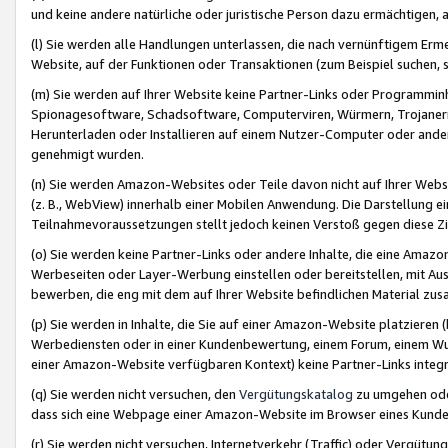
und keine andere natürliche oder juristische Person dazu ermächtigen, a
(l) Sie werden alle Handlungen unterlassen, die nach vernünftigem Erme
Website, auf der Funktionen oder Transaktionen (zum Beispiel suchen, s
(m) Sie werden auf Ihrer Website keine Partner-Links oder Programmin
Spionagesoftware, Schadsoftware, Computerviren, Würmern, Trojaner
Herunterladen oder Installieren auf einem Nutzer-Computer oder ande
genehmigt wurden.
(n) Sie werden Amazon-Websites oder Teile davon nicht auf Ihrer Websi
(z. B., WebView) innerhalb einer Mobilen Anwendung. Die Darstellung ein
Teilnahmevoraussetzungen stellt jedoch keinen Verstoß gegen diese Zif
(o) Sie werden keine Partner-Links oder andere Inhalte, die eine Am
Werbeseiten oder Layer-Werbung einstellen oder bereitstellen, mit Au
bewerben, die eng mit dem auf Ihrer Website befindlichen Material z
(p) Sie werden in Inhalte, die Sie auf einer Amazon-Website platzier
Werbediensten oder in einer Kundenbewertung, einem Forum, einem Wun
einer Amazon-Website verfügbaren Kontext) keine Partner-Links integr
(q) Sie werden nicht versuchen, den
Vergütungskatalog
zu umgehen oder
dass sich eine Webpage einer Amazon-Website im Browser eines Kunden 
(r) Sie werden nicht versuchen, Internetverkehr (Traffic) oder Vergü