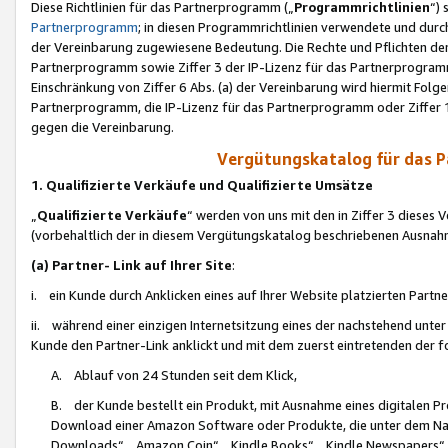
Diese Richtlinien für das Partnerprogramm („
Programmrichtlinien
“)
Partnerprogramm
; in diesen Programmrichtlinien verwendete und durch
der Vereinbarung zugewiesene Bedeutung. Die Rechte und Pflichten de
Partnerprogramm sowie Ziffer 3 der IP-Lizenz für das Partnerprogram
Einschränkung von Ziffer 6 Abs. (a) der Vereinbarung wird hiermit Fol
Partnerprogramm, die IP-Lizenz für das Partnerprogramm oder Ziffer 1
gegen die Vereinbarung.
Vergütungskatalog für das 
1. Qualifizierte Verkäufe und Qualifizierte Umsätze
„
Qualifizierte Verkäufe
“ werden von uns mit den in Ziffer 3 diese
(vorbehaltlich der in diesem Vergütungskatalog beschriebenen Ausnah
(a) Partner- Link auf Ihrer Site
:
i. ein Kunde durch Anklicken eines auf Ihrer Website platzierten Part
ii. während einer einzigen Internetsitzung eines der nachstehend unter (i)
Kunde den Partner-Link anklickt und mit dem zuerst eintretenden der f
A. Ablauf von 24 Stunden seit dem Klick,
B. der Kunde bestellt ein Produkt, mit Ausnahme eines digitalen P
Download einer Amazon Software oder Produkte, die unter dem N
Downloads“, „Amazon Coin“, „Kindle Books“, „Kindle Newspapers“, „