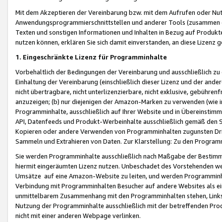
Mit dem Akzeptieren der Vereinbarung bzw. mit dem Aufrufen oder Nutz
Anwendungsprogrammierschnittstellen und anderer Tools (zusammen die
Texten und sonstigen Informationen und Inhalten in Bezug auf Produkte
nutzen können, erklären Sie sich damit einverstanden, an diese Lizenz 
1. Eingeschränkte Lizenz für Programminhalte
Vorbehaltlich der Bedingungen der Vereinbarung und ausschließlich z
Einhaltung der Vereinbarung (einschließlich dieser Lizenz und der ande
nicht übertragbare, nicht unterlizenzierbare, nicht exklusive, gebühren
anzuzeigen; (b) nur diejenigen der Amazon-Marken zu verwenden (wie in 
Programminhalte, ausschließlich auf Ihrer Website und in Übereinstimmu
API, Datenfeeds und Produkt-Werbeinhalte ausschließlich gemäß den Spe
Kopieren oder andere Verwenden von Programminhalten zugunsten Dri
Sammeln und Extrahieren von Daten. Zur Klarstellung: Zu den Program
Sie werden Programminhalte ausschließlich nach Maßgabe der Besti
hiermit eingeräumten Lizenz nutzen. Unbeschadet des Vorstehenden we
Umsätze auf eine Amazon-Website zu leiten, und werden Programminhal
Verbindung mit Programminhalten Besucher auf andere Websites als ein
unmittelbarem Zusammenhang mit den Programminhalten stehen, Links z
Nutzung der Programminhalte ausschließlich mit der betreffenden Pr
nicht mit einer anderen Webpage verlinken.