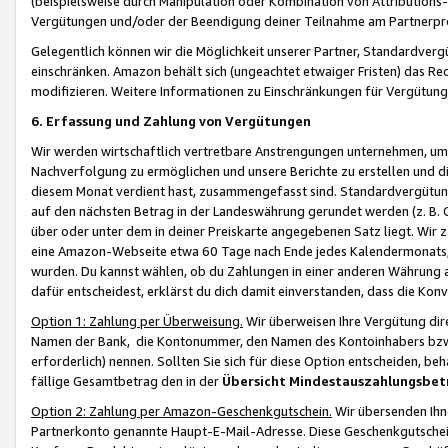
(beispielsweise durch Manipulation oder Kombination von Attributions-
Vergütungen und/oder der Beendigung deiner Teilnahme am Partnerp
Gelegentlich können wir die Möglichkeit unserer Partner, Standardv
einschränken. Amazon behält sich (ungeachtet etwaiger Fristen) das Re
modifizieren. Weitere Informationen zu Einschränkungen für Vergütung
6. Erfassung und Zahlung von Vergütungen
Wir werden wirtschaftlich vertretbare Anstrengungen unternehmen, um 
Nachverfolgung zu ermöglichen und unsere Berichte zu erstellen und di
diesem Monat verdient hast, zusammengefasst sind. Standardvergütung
auf den nächsten Betrag in der Landeswährung gerundet werden (z. B. C
über oder unter dem in deiner Preiskarte angegebenen Satz liegt. Wir
eine Amazon-Webseite etwa 60 Tage nach Ende jedes Kalendermonats, i
wurden. Du kannst wählen, ob du Zahlungen in einer anderen Währung
dafür entscheidest, erklärst du dich damit einverstanden, dass die K
Option 1: Zahlung per Überweisung.
Wir überweisen Ihre Vergütung dir
Namen der Bank, die Kontonummer, den Namen des Kontoinhabers bzw. a
erforderlich) nennen. Sollten Sie sich für diese Option entscheiden, be
fällige Gesamtbetrag den in der
Übersicht Mindestauszahlungsbet
Option 2: Zahlung per Amazon-Geschenkgutschein.
Wir übersenden Ihne
Partnerkonto genannte Haupt-E-Mail-Adresse. Diese Geschenkgutschei