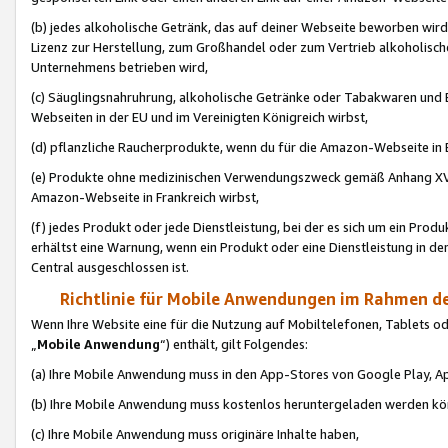
(b) jedes alkoholische Getränk, das auf deiner Webseite beworben wird
Lizenz zur Herstellung, zum Großhandel oder zum Vertrieb alkoholisch
Unternehmens betrieben wird,
(c) Säuglingsnahruhrung, alkoholische Getränke oder Tabakwaren und E
Webseiten in der EU und im Vereinigten Königreich wirbst,
(d) pflanzliche Raucherprodukte, wenn du für die Amazon-Webseite in B
(e) Produkte ohne medizinischen Verwendungszweck gemäß Anhang XVI 
Amazon-Webseite in Frankreich wirbst,
(f) jedes Produkt oder jede Dienstleistung, bei der es sich um ein Prod
erhältst eine Warnung, wenn ein Produkt oder eine Dienstleistung in de
Central ausgeschlossen ist.
Richtlinie für Mobile Anwendungen im Rahmen de
Wenn Ihre Website eine für die Nutzung auf Mobiltelefonen, Tablets 
„
Mobile Anwendung
“) enthält, gilt Folgendes:
(a) Ihre Mobile Anwendung muss in den App-Stores von Google Play, A
(b) Ihre Mobile Anwendung muss kostenlos heruntergeladen werden könn
(c) Ihre Mobile Anwendung muss originäre Inhalte haben,