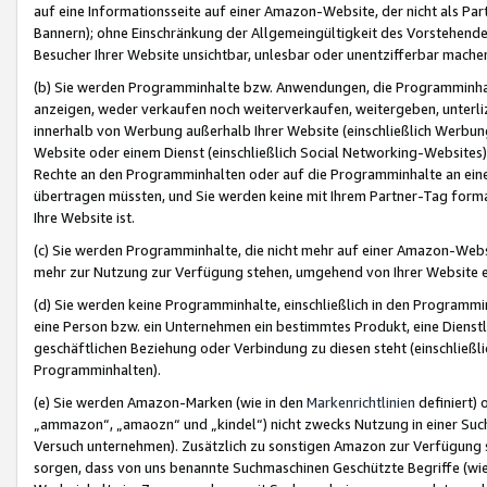
auf eine Informationsseite auf einer Amazon-Website, der nicht als Part
Bannern); ohne Einschränkung der Allgemeingültigkeit des Vorstehende
Besucher Ihrer Website unsichtbar, unlesbar oder unentzifferbar mache
(b) Sie werden Programminhalte bzw. Anwendungen, die Programminhalt
anzeigen, weder verkaufen noch weiterverkaufen, weitergeben, unterli
innerhalb von Werbung außerhalb Ihrer Website (einschließlich Werbun
Website oder einem Dienst (einschließlich Social Networking-Website
Rechte an den Programminhalten oder auf die Programminhalte an eine a
übertragen müssten, und Sie werden keine mit Ihrem Partner-Tag formati
Ihre Website ist.
(c) Sie werden Programminhalte, die nicht mehr auf einer Amazon-Websit
mehr zur Nutzung zur Verfügung stehen, umgehend von Ihrer Website e
(d) Sie werden keine Programminhalte, einschließlich in den Programmin
eine Person bzw. ein Unternehmen ein bestimmtes Produkt, eine Dienstle
geschäftlichen Beziehung oder Verbindung zu diesen steht (einschließli
Programminhalten).
(e) Sie werden Amazon-Marken (wie in den
Markenrichtlinien
definiert) 
„ammazon“, „amaozn“ und „kindel“) nicht zwecks Nutzung in einer Suc
Versuch unternehmen). Zusätzlich zu sonstigen Amazon zur Verfügung 
sorgen, dass von uns benannte Suchmaschinen Geschützte Begriffe (wie 