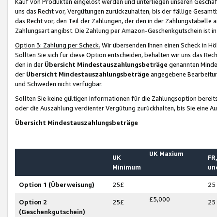
Kauf von Produkten eingelöst werden und unterliegen unseren Geschäf
uns das Recht vor, Vergütungen zurückzuhalten, bis der fällige Gesamt
das Recht vor, den Teil der Zahlungen, der den in der Zahlungstabelle 
Zahlungsart angibst. Die Zahlung per Amazon-Geschenkgutschein ist in
Option 3: Zahlung per Scheck.
Wir übersenden Ihnen einen Scheck in Höh
Sollten Sie sich für diese Option entscheiden, behalten wir uns das Rec
den in der
Übersicht Mindestauszahlungsbeträge
genannten Mindest
der
Übersicht Mindestauszahlungsbeträge
angegebene Bearbeitung
und Schweden nicht verfügbar.
Sollten Sie keine gültigen Informationen für die Zahlungsoption bereit
oder die Auszahlung verdienter Vergütung zurückhalten, bis Sie eine A
Übersicht Mindestauszahlungsbeträge
UK Maxium
UK
FR,
Minimum
un
Option 1 (Überweisung)
25£
25
£5,000
Option 2
25£
25
(Geschenkgutschein)