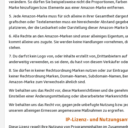
verändern. So dürfen Sie beispielsweise nicht die Proportionen, Farb
Marke hinzufügen bzw. Elemente aus einer Amazon-Marke entfernen.
5. Jede Amazon-Marke muss für sich alleine in ihrer Gesamtheit darge
grafischen oder Textelementen muss ein hinreichender Abstand gegebe
platzieren, der die Lesbarkeit oder Darstellung dieser Amazon-Marke b
6. Alle Rechte an den Amazon-Marken sind unser alleiniges Eigentum, 
kommt alleine uns zugute. Sie werden keine Handlungen vornehmen, 
stehen.
7. Du darfst kein Logo von, oder Inhalte erstellt von,
Drittanbietern au
anderweitig verwenden, es sei denn, du hast von diesem Verkäufer oder
8. Sie dürfen in keiner Rechtsordnung Marken nutzen oder zur Eintragu
keiner Rechtsordnung Marken, Domain-Namen, Subdomain-Namen, Benu
Amazon-Marke zum Verwechseln ähnlich sind.
Wir behalten uns das Recht vor, diese Markenrichtlinien und die gene
Einstellen einer Änderungsmitteilung oder überarbeiteter Markenricht
Wir behalten uns das Recht vor, gegen jede unbefugte Nutzung bzw. jede 
unserem alleinigen Ermessen angemessene Maßnahmen zu ergreifen.
IP-Lizenz- und Nutzungsan
Diese Lizenz regelt Ihre Nutzung von Programminhalten im Zusammen