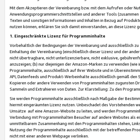
Mit dem Akzeptieren der Vereinbarung bzw. mit dem Aufrufen oder Nutz
Anwendungsprogrammierschnittstellen und anderer Tools (zusammen die
Texten und sonstigen Informationen und Inhalten in Bezug auf Produkte
nutzen können, erklären Sie sich damit einverstanden, an diese Lizenz 
1. Eingeschränkte Lizenz für Programminhalte
Vorbehaltlich der Bedingungen der Vereinbarung und ausschließlich z
Einhaltung der Vereinbarung (einschließlich dieser Lizenz und der ande
nicht übertragbare, nicht unterlizenzierbare, nicht exklusive, gebühren
anzuzeigen; (b) nur diejenigen der Amazon-Marken zu verwenden (wie in 
Programminhalte, ausschließlich auf Ihrer Website und in Übereinstimmu
API, Datenfeeds und Produkt-Werbeinhalte ausschließlich gemäß den Spe
Kopieren oder andere Verwenden von Programminhalten zugunsten Dri
Sammeln und Extrahieren von Daten. Zur Klarstellung: Zu den Program
Sie werden Programminhalte ausschließlich nach Maßgabe der Besti
hiermit eingeräumten Lizenz nutzen. Unbeschadet des Vorstehenden we
Umsätze auf eine Amazon-Website zu leiten, und werden Programminhal
Verbindung mit Programminhalten Besucher auf andere Websites als ein
unmittelbarem Zusammenhang mit den Programminhalten stehen, Links z
Nutzung der Programminhalte ausschließlich mit der betreffenden Pr
nicht mit einer anderen Webpage verlinken.