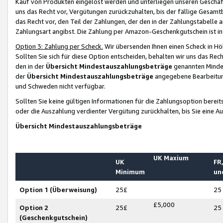
Kauf von Produkten eingelöst werden und unterliegen unseren Geschäf
uns das Recht vor, Vergütungen zurückzuhalten, bis der fällige Gesamt
das Recht vor, den Teil der Zahlungen, der den in der Zahlungstabelle 
Zahlungsart angibst. Die Zahlung per Amazon-Geschenkgutschein ist in
Option 3: Zahlung per Scheck.
Wir übersenden Ihnen einen Scheck in Höh
Sollten Sie sich für diese Option entscheiden, behalten wir uns das Rec
den in der
Übersicht Mindestauszahlungsbeträge
genannten Mindest
der
Übersicht Mindestauszahlungsbeträge
angegebene Bearbeitung
und Schweden nicht verfügbar.
Sollten Sie keine gültigen Informationen für die Zahlungsoption bereit
oder die Auszahlung verdienter Vergütung zurückhalten, bis Sie eine A
Übersicht Mindestauszahlungsbeträge
UK Maxium
UK
FR,
Minimum
un
Option 1 (Überweisung)
25£
25
£5,000
Option 2
25£
25
(Geschenkgutschein)