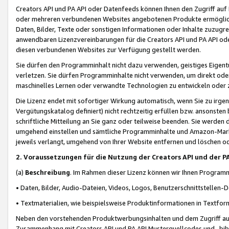
Creators API und PA API oder Datenfeeds können Ihnen den Zugriff auf D
oder mehreren verbundenen Websites angebotenen Produkte ermögliche
Daten, Bilder, Texte oder sonstigen Informationen oder Inhalte zuzugre
anwendbaren Lizenzvereinbarungen für die Creators API und PA API od
diesen verbundenen Websites zur Verfügung gestellt werden.
Sie dürfen den Programminhalt nicht dazu verwenden, geistiges Eigent
verletzen. Sie dürfen Programminhalte nicht verwenden, um direkt ode
maschinelles Lernen oder verwandte Technologien zu entwickeln oder zu
Die Lizenz endet mit sofortiger Wirkung automatisch, wenn Sie zu irg
Vergütungskatalog definiert) nicht rechtzeitig erfüllen bzw. ansonsten
schriftliche Mitteilung an Sie ganz oder teilweise beenden. Sie werden
umgehend einstellen und sämtliche Programminhalte und Amazon-Marke
jeweils verlangt, umgehend von Ihrer Website entfernen und löschen od
2. Voraussetzungen für die Nutzung der Creators API und der P
(a)
Beschreibung
. Im Rahmen dieser Lizenz können wir Ihnen Programmi
• Daten, Bilder, Audio-Dateien, Videos, Logos, Benutzerschnittstellen-
• Textmaterialien, wie beispielsweise Produktinformationen in Textfor
Neben den vorstehenden Produktwerbungsinhalten und dem Zugriff auf 
Zusammenhang mit Creators API und PA API Musterquellcodes und -bibli