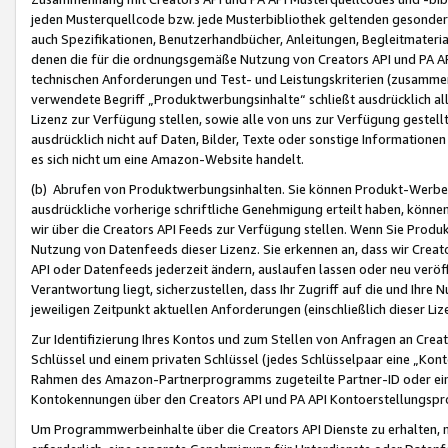
jeden Musterquellcode bzw. jede Musterbibliothek geltenden gesonder
auch Spezifikationen, Benutzerhandbücher, Anleitungen, Begleitmaterial
denen die für die ordnungsgemäße Nutzung von Creators API und PA A
technischen Anforderungen und Test- und Leistungskriterien (zusammen
verwendete Begriff „Produktwerbungsinhalte“ schließt ausdrücklich al
Lizenz zur Verfügung stellen, sowie alle von uns zur Verfügung gestel
ausdrücklich nicht auf Daten, Bilder, Texte oder sonstige Informatione
es sich nicht um eine Amazon-Website handelt.
(b) Abrufen von Produktwerbungsinhalten. Sie können Produkt-Werbein
ausdrückliche vorherige schriftliche Genehmigung erteilt haben, könn
wir über die Creators API Feeds zur Verfügung stellen. Wenn Sie Produk
Nutzung von Datenfeeds dieser Lizenz. Sie erkennen an, dass wir Creat
API oder Datenfeeds jederzeit ändern, auslaufen lassen oder neu veröffe
Verantwortung liegt, sicherzustellen, dass Ihr Zugriff auf die und Ihr
jeweiligen Zeitpunkt aktuellen Anforderungen (einschließlich dieser Liz
Zur Identifizierung Ihres Kontos und zum Stellen von Anfragen an Crea
Schlüssel und einem privaten Schlüssel (jedes Schlüsselpaar eine „Kon
Rahmen des Amazon-Partnerprogramms zugeteilte Partner-ID oder ein
Kontokennungen über den Creators API und PA API Kontoerstellungspro
Um Programmwerbeinhalte über die Creators API Dienste zu erhalten, m