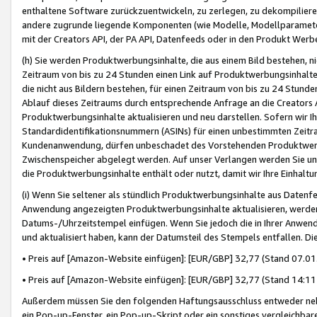
enthaltene Software zurückzuentwickeln, zu zerlegen, zu dekompilier
andere zugrunde liegende Komponenten (wie Modelle, Modellparameter
mit der Creators API, der PA API, Datenfeeds oder in den Produkt Werb
(h) Sie werden Produktwerbungsinhalte, die aus einem Bild bestehen, ni
Zeitraum von bis zu 24 Stunden einen Link auf Produktwerbungsinhalte
die nicht aus Bildern bestehen, für einen Zeitraum von bis zu 24 Stund
Ablauf dieses Zeitraums durch entsprechende Anfrage an die Creators 
Produktwerbungsinhalte aktualisieren und neu darstellen. Sofern wir Ih
Standardidentifikationsnummern (ASINs) für einen unbestimmten Zeitra
Kundenanwendung, dürfen unbeschadet des Vorstehenden Produktwerbu
Zwischenspeicher abgelegt werden. Auf unser Verlangen werden Sie un
die Produktwerbungsinhalte enthält oder nutzt, damit wir Ihre Einhalt
(i) Wenn Sie seltener als stündlich Produktwerbungsinhalte aus Datenfe
Anwendung angezeigten Produktwerbungsinhalte aktualisieren, werden 
Datums-/Uhrzeitstempel einfügen. Wenn Sie jedoch die in Ihrer Anwe
und aktualisiert haben, kann der Datumsteil des Stempels entfallen. Dies
• Preis auf [Amazon-Website einfügen]: [EUR/GBP] 32,77 (Stand 07.01.
• Preis auf [Amazon-Website einfügen]: [EUR/GBP] 32,77 (Stand 14:11 
Außerdem müssen Sie den folgenden Haftungsausschluss entweder neb
ein Pop-up-Fenster, ein Pop-up-Skript oder ein sonstiges vergleichba