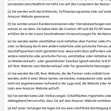
umzuleiten (einschließlich mit Hilfe von auf den Computern der Nutzer i
(s) Sie werden nicht durch Roboter, Softwareprogramme oder auf andere
Amazon-Website generieren.
(t) Sie werden unsere Kundenrezensionen oder Sternebewertungen wed
nutzen, es sei denn, Sie haben über die Creators API und die PA API e
erfüllen die in der Lizenz beschriebenen Voraussetzungen für die Nutzu
(u) Sie werden weder unmittelbar noch mittelbar über Partner-Links P
oder zu Nutzung durch eine andere natürliche oder juristische Person,
Geschäftspartnern nicht gestatten bzw. diese nicht dazu auffordern od
andere natürliche oder juristische Person, unmittelbar oder mittelbar
zu Wiederverkaufs- oder gewerblichen Zwecken (gleich welcher Art) 
auf Ihrer Website zum Wiederverkauf oder für gewerbliche Nutzungen 
(v) Sie werden die URL Ihrer Website, die die Partner-Links enthält b
werden, nicht in einer Weise tarnen, verstecken, manipulieren oder and
nicht mit angemessenem Aufwand in der Lage sind, die Website oder A
Links eine Amazon-Website aufruft.
(w) Sie werden keine Link-Verkürzungen, Schaltflächen, Hyperlinks ode
dahingehend hervorrufen, dass Sie auf eine Amazon-Website verlinken
(x) Auf unser Verlangen hin legen Sie uns eine schriftliche Bestätigung