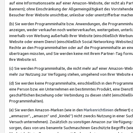
auf eine Informationsseite auf einer Amazon-Website, der nicht als Part
Bannern); ohne Einschränkung der Allgemeingültigkeit des Vorstehende
Besucher Ihrer Website unsichtbar, unlesbar oder unentzifferbar mache
(b) Sie werden Programminhalte bzw. Anwendungen, die Programminhalt
anzeigen, weder verkaufen noch weiterverkaufen, weitergeben, unterli
innerhalb von Werbung außerhalb Ihrer Website (einschließlich Werbun
Website oder einem Dienst (einschließlich Social Networking-Website
Rechte an den Programminhalten oder auf die Programminhalte an eine a
übertragen müssten, und Sie werden keine mit Ihrem Partner-Tag formati
Ihre Website ist.
(c) Sie werden Programminhalte, die nicht mehr auf einer Amazon-Websit
mehr zur Nutzung zur Verfügung stehen, umgehend von Ihrer Website e
(d) Sie werden keine Programminhalte, einschließlich in den Programmin
eine Person bzw. ein Unternehmen ein bestimmtes Produkt, eine Dienstle
geschäftlichen Beziehung oder Verbindung zu diesen steht (einschließli
Programminhalten).
(e) Sie werden Amazon-Marken (wie in den
Markenrichtlinien
definiert) 
„ammazon“, „amaozn“ und „kindel“) nicht zwecks Nutzung in einer Suc
Versuch unternehmen). Zusätzlich zu sonstigen Amazon zur Verfügung 
sorgen, dass von uns benannte Suchmaschinen Geschützte Begriffe (wie 