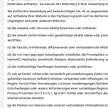
Materialien enthalten. Sie müssen Ihre Website(s) in Ihrer Anwendung ide
Wir prüfen Ihre Anwendung und benachrichtigen Sie, ob sie angenommen
auf Aufnahme Ihrer Website in das Partnerprogramm und Sie dürfen kei
Ungeeignet sind unter anderem Websites:
(a) die sexuelle oder obszöne Inhalte bewerben oder enthalten;
(b) die Gewalt verherrlichen oder gewalttätige Inhalte haben oder pot
anstiften,;
(c) die falsche, irreführende, diffamierende oder verleumderische Inha
(d) die von Hass geprägte, belästigende, schädliche, die Privatsphäre v
Herkunft, Hautfarbe, Geschlecht, Religion, Nationalität, Behinderung, 
(e) die rechtswidrige Handlungen bewerben oder ausführen;
(f) sich an Kinder richten oder wissentlich personenbezogene Daten vo
geltenden Gesetzen definiert) erheben, verwenden oder offenlegen, Vo
Regeln, Vorschriften, Anordnungen, Lizenzen, Genehmigungen, Richtlini
Entscheidungen oder andere Anforderungen einer zuständigen Regierung
Privacy Protection Act (15 U.S.C. §§ 6501-6506) oder Vorschriften, di
Internet erlassen wurden);
(g) die Marken von Amazon oder unseren verbundenen Unternehmen b