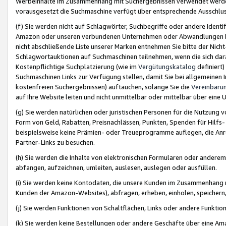
Werbeinhalte im Zusammenhang mit Suchergebnissen verwendet werden,
vorausgesetzt die Suchmaschine verfügt über entsprechende Ausschlu
(f) Sie werden nicht auf Schlagwörter, Suchbegriffe oder andere Ident
Amazon oder unseren verbundenen Unternehmen oder Abwandlungen bzw
nicht abschließende Liste unserer Marken entnehmen Sie bitte der Nich
Schlagwortauktionen auf Suchmaschinen teilnehmen, wenn die sich da
Kostenpflichtige Suchplatzierung (wie im
Vergütungskatalog
definiert
Suchmaschinen Links zur Verfügung stellen, damit Sie bei allgemeinen I
kostenfreien Suchergebnissen) auftauchen, solange Sie die
Vereinbaru
auf Ihre Website leiten und nicht unmittelbar oder mittelbar über eine
(g) Sie werden natürlichen oder juristischen Personen für die Nutzung 
Form von Geld, Rabatten, Preisnachlässen, Punkten, Spenden für Hilfs
beispielsweise keine Prämien- oder Treueprogramme auflegen, die Anrei
Partner-Links zu besuchen.
(h) Sie werden die Inhalte von elektronischen Formularen oder anderem M
abfangen, aufzeichnen, umleiten, auslesen, auslegen oder ausfüllen.
(i) Sie werden keine Kontodaten, die unsere Kunden im Zusammenhang 
Kunden der Amazon-Websites), abfragen, erheben, einholen, speichern,
(j) Sie werden Funktionen von Schaltflächen, Links oder andere Funkti
(k) Sie werden keine Bestellungen oder andere Geschäfte über eine Ama