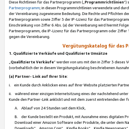
Diese Richtlinien für das Partnerprogramm („
Programmrichtlinien
“)
Partnerprogramm
; in diesen Programmrichtlinien verwendete und durch
der Vereinbarung zugewiesene Bedeutung. Die Rechte und Pflichten de
Partnerprogramm sowie Ziffer 3 der IP-Lizenz für das Partnerprogram
Einschränkung von Ziffer 6 Abs. (a) der Vereinbarung wird hiermit Fol
Partnerprogramm, die IP-Lizenz für das Partnerprogramm oder Ziffer 1
gegen die Vereinbarung.
Vergütungskatalog für das 
1. Qualifizierte Verkäufe und Qualifizierte Umsätze
„
Qualifizierte Verkäufe
“ werden von uns mit den in Ziffer 3 diese
(vorbehaltlich der in diesem Vergütungskatalog beschriebenen Ausnah
(a) Partner- Link auf Ihrer Site
:
i. ein Kunde durch Anklicken eines auf Ihrer Website platzierten Part
ii. während einer einzigen Internetsitzung eines der nachstehend unter (i)
Kunde den Partner-Link anklickt und mit dem zuerst eintretenden der f
A. Ablauf von 24 Stunden seit dem Klick,
B. der Kunde bestellt ein Produkt, mit Ausnahme eines digitalen P
Download einer Amazon Software oder Produkte, die unter dem N
Downloads“, „Amazon Coin“, „Kindle Books“, „Kindle Newspapers“, „