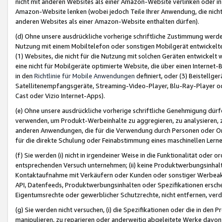
nicht mit anderen Websites als einer Amazon-Website verlinken oder i
Amazon-Website lenken (wobei jedoch Teile Ihrer Anwendung, die nich
anderen Websites als einer Amazon-Website enthalten dürfen).
(d) Ohne unsere ausdrückliche vorherige schriftliche Zustimmung werd
Nutzung mit einem Mobiltelefon oder sonstigen Mobilgerät entwickelt
(1) Websites, die nicht für die Nutzung mit solchen Geräten entwickelt
eine nicht für Mobilgeräte optimierte Website, die über einen Interne
in den
Richtlinie für Mobile Anwendungen
definiert, oder (3) Beistellge
Satellitenempfangsgeräte, Streaming-Video-Player, Blu-Ray-Player ode
Cast oder Vizio Internet-Apps).
(e) Ohne unsere ausdrückliche vorherige schriftliche Genehmigung dürfe
verwenden, um Produkt-Werbeinhalte zu aggregieren, zu analysieren, 
anderen Anwendungen, die für die Verwendung durch Personen oder Or
für die direkte Schulung oder Feinabstimmung eines maschinellen Lern
(f) Sie werden (i) nicht in irgendeiner Weise in die Funktionalität ode
entsprechenden Versuch unternehmen; (ii) keine Produktwerbungsinha
Kontaktaufnahme mit Verkäufern oder Kunden oder sonstiger Werbeaktiv
API, Datenfeeds, Produktwerbungsinhalten oder Spezifikationen erschei
Eigentumsrechte oder gewerblicher Schutzrechte, nicht entfernen, verd
(g) Sie werden nicht versuchen, (i) die Spezifikationen oder die in de
manipulieren, zu reparieren oder anderweitig abgeleitete Werke davon z