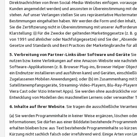
Direktnachrichten von Ihren Social-Media-Websites einfügen. vorausg
Kunden angemeldet werden) und ansonsten in Übereinstimmung mit der
stehen. Auf unser Verlangen stellen Sie uns repräsentative Mustermater
Bestimmungen eingehalten haben. Wir werden die Form und den Inhalt, di
Sie die Zertifizierung nicht in Übereinstimmung mit unserer Aufforderu
Klarstellung: (i) Für die Zwecke der geltenden Marketinggesetze (z. 
von 1991 und ähnlicher oder Nachfolgegesetze) sind Sie der „Absender“ j
Gesetze und Standards und Best Practices der Marketingbranche für 
5. Verbreitung von Partner-Links über Software und Geräte
Sie
nutzen bzw. keine Verlinkungen auf eine Amazon-Website wie nachsteh
Software-Applikationen (z. B. Browser Plug-ins, Browser Helper Objec
ein Endnutzer installieren und ausführen kann) und Geräten, einschlie
Zugelassenen Mobilen Anwendungen); oder (b) im Zusammenhang mit bzw.
Satellitenempfangsgeräte, Streaming-Video-Playern, Blu-Ray-Playern 
Viera Cast oder Vizio Internet Apps). Sie werden ohne ausdrückliche v
Entwicklung von Modellen des maschinellen Lernens oder verwandter 
6. Inhalte auf Ihrer Website
. Sie tragen die ausschließliche Verantwo
(a) Sie werden Programminhalte in keiner Weise ergänzen, löschen oder
Informationen; Sie dürfen aus einer Bilddatei bestehende Programminhal
erhalten bleiben bzw. aus Text bestehende Programminhalte so kürzen, 
Kürzung nicht sachlich falsch oder irreführend wird. Einige Arten von L