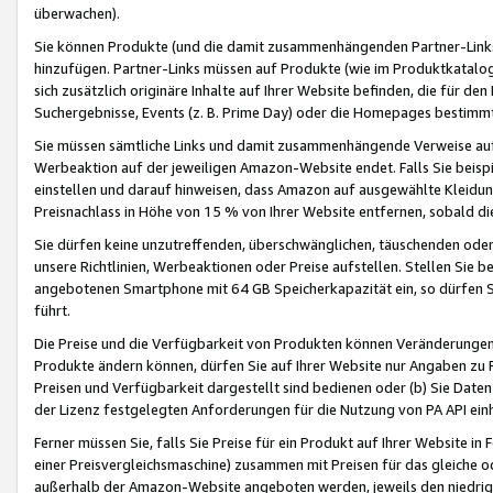
überwachen).
Sie können Produkte (und die damit zusammenhängenden Partner-Links)
hinzufügen. Partner-Links müssen auf Produkte (wie im Produktkatalog de
sich zusätzlich originäre Inhalte auf Ihrer Website befinden, die für 
Suchergebnisse, Events (z. B. Prime Day) oder die Homepages bestimmte
Sie müssen sämtliche Links und damit zusammenhängende Verweise auf z
Werbeaktion auf der jeweiligen Amazon-Website endet. Falls Sie beisp
einstellen und darauf hinweisen, dass Amazon auf ausgewählte Kleidun
Preisnachlass in Höhe von 15 % von Ihrer Website entfernen, sobald di
Sie dürfen keine unzutreffenden, überschwänglichen, täuschenden od
unsere Richtlinien, Werbeaktionen oder Preise aufstellen. Stellen Sie 
angebotenen Smartphone mit 64 GB Speicherkapazität ein, so dürfen S
führt.
Die Preise und die Verfügbarkeit von Produkten können Veränderungen 
Produkte ändern können, dürfen Sie auf Ihrer Website nur Angaben zu P
Preisen und Verfügbarkeit dargestellt sind bedienen oder (b) Sie Daten
der Lizenz festgelegten Anforderungen für die Nutzung von PA API einh
Ferner müssen Sie, falls Sie Preise für ein Produkt auf Ihrer Website in 
einer Preisvergleichsmaschine) zusammen mit Preisen für das gleiche o
außerhalb der Amazon-Website angeboten werden, jeweils den niedrigst