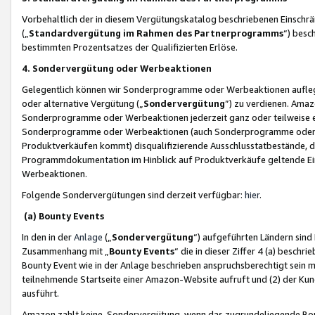
Vorbehaltlich der in diesem Vergütungskatalog beschriebenen Einschr
(„
Standardvergütung im Rahmen des Partnerprogramms
“) besc
bestimmten Prozentsatzes der Qualifizierten Erlöse.
4. Sondervergütung oder Werbeaktionen
Gelegentlich können wir Sonderprogramme oder Werbeaktionen auflegen,
oder alternative Vergütung („
Sondervergütung
”) zu verdienen. Amazo
Sonderprogramme oder Werbeaktionen jederzeit ganz oder teilweise einz
Sonderprogramme oder Werbeaktionen (auch Sonderprogramme oder We
Produktverkäufen kommt) disqualifizierende Ausschlusstatbestände, di
Programmdokumentation im Hinblick auf Produktverkäufe geltende E
Werbeaktionen.
Folgende Sondervergütungen sind derzeit verfügbar:
hier
.
(a) Bounty Events
In den in der
Anlage
(„
Sondervergütung
“) aufgeführten Ländern sind
Zusammenhang mit „
Bounty Events
“ die in dieser Ziffer 4 (a) besch
Bounty Event wie in der Anlage beschrieben anspruchsberechtigt sein mu
teilnehmende Startseite einer Amazon-Website aufruft und (2) der Kun
ausführt.
Amazon zahlt keine Sondervergütung, wenn das zugrundeliegende Boun