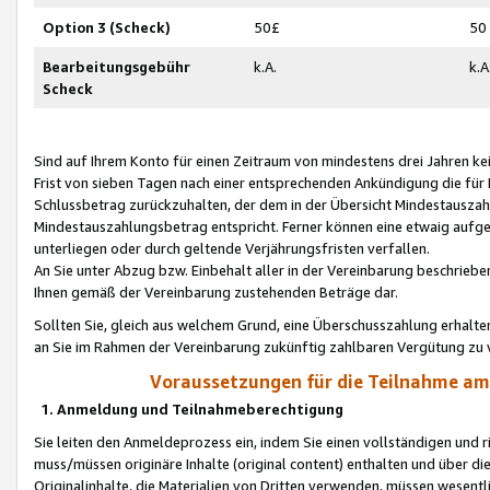
Option 3 (Scheck)
50£
50
Bearbeitungsgebühr
k.A.
k.A
Scheck
Sind auf Ihrem Konto für einen Zeitraum von mindestens drei Jahren kein
Frist von sieben Tagen nach einer entsprechenden Ankündigung die für
Schlussbetrag zurückzuhalten, der dem in der Übersicht Mindestausz
Mindestauszahlungsbetrag entspricht. Ferner können eine etwaig aufg
unterliegen oder durch geltende Verjährungsfristen verfallen.
An Sie unter Abzug bzw. Einbehalt aller in der Vereinbarung beschrieb
Ihnen gemäß der Vereinbarung zustehenden Beträge dar.
Sollten Sie, gleich aus welchem Grund, eine Überschusszahlung erhalte
an Sie im Rahmen der Vereinbarung zukünftig zahlbaren Vergütung zu 
Voraussetzungen für die Teilnahme a
1. Anmeldung und Teilnahmeberechtigung
Sie leiten den Anmeldeprozess ein, indem Sie einen vollständigen und 
muss/müssen originäre Inhalte (original content) enthalten und über d
Originalinhalte, die Materialien von Dritten verwenden, müssen wese