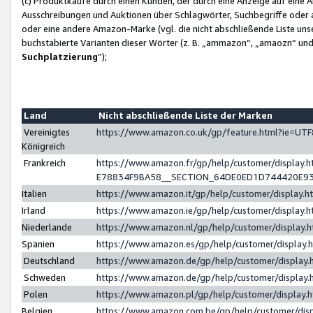
(c) Produktkäufe durch einen Kunden, der durch eine Anzeige auf eine 
Ausschreibungen und Auktionen über Schlagwörter, Suchbegriffe oder 
oder eine andere Amazon-Marke (vgl. die nicht abschließende Liste un
buchstabierte Varianten dieser Wörter (z. B. „ammazon“, „amaozn“ und „
Suchplatzierung
”);
Land
Nicht abschließende Liste der Marken
Vereinigtes
https://www.amazon.co.uk/gp/feature.html?ie=U
Königreich
Frankreich
https://www.amazon.fr/gp/help/customer/displa
E78834F9BA58__SECTION_64DE0ED1D744420E9
Italien
https://www.amazon.it/gp/help/customer/display
Irland
https://www.amazon.ie/gp/help/customer/displa
Niederlande
https://www.amazon.nl/gp/help/customer/display
Spanien
https://www.amazon.es/gp/help/customer/display
Deutschland
https://www.amazon.de/gp/help/customer/displa
Schweden
https://www.amazon.de/gp/help/customer/displa
Polen
https://www.amazon.pl/gp/help/customer/display
Belgien
https://www.amazon.com.be/gp/help/customer/d