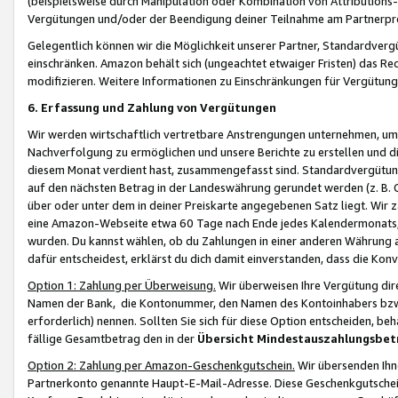
(beispielsweise durch Manipulation oder Kombination von Attributions-
Vergütungen und/oder der Beendigung deiner Teilnahme am Partnerp
Gelegentlich können wir die Möglichkeit unserer Partner, Standardv
einschränken. Amazon behält sich (ungeachtet etwaiger Fristen) das Re
modifizieren. Weitere Informationen zu Einschränkungen für Vergütung
6. Erfassung und Zahlung von Vergütungen
Wir werden wirtschaftlich vertretbare Anstrengungen unternehmen, um 
Nachverfolgung zu ermöglichen und unsere Berichte zu erstellen und di
diesem Monat verdient hast, zusammengefasst sind. Standardvergütung
auf den nächsten Betrag in der Landeswährung gerundet werden (z. B. C
über oder unter dem in deiner Preiskarte angegebenen Satz liegt. Wir
eine Amazon-Webseite etwa 60 Tage nach Ende jedes Kalendermonats, i
wurden. Du kannst wählen, ob du Zahlungen in einer anderen Währung
dafür entscheidest, erklärst du dich damit einverstanden, dass die K
Option 1: Zahlung per Überweisung.
Wir überweisen Ihre Vergütung dir
Namen der Bank, die Kontonummer, den Namen des Kontoinhabers bzw. a
erforderlich) nennen. Sollten Sie sich für diese Option entscheiden, be
fällige Gesamtbetrag den in der
Übersicht Mindestauszahlungsbet
Option 2: Zahlung per Amazon-Geschenkgutschein.
Wir übersenden Ihne
Partnerkonto genannte Haupt-E-Mail-Adresse. Diese Geschenkgutschei