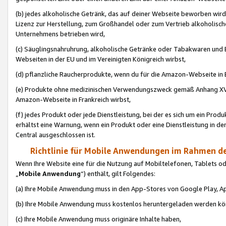
(b) jedes alkoholische Getränk, das auf deiner Webseite beworben wird
Lizenz zur Herstellung, zum Großhandel oder zum Vertrieb alkoholisch
Unternehmens betrieben wird,
(c) Säuglingsnahruhrung, alkoholische Getränke oder Tabakwaren und E
Webseiten in der EU und im Vereinigten Königreich wirbst,
(d) pflanzliche Raucherprodukte, wenn du für die Amazon-Webseite in B
(e) Produkte ohne medizinischen Verwendungszweck gemäß Anhang XVI 
Amazon-Webseite in Frankreich wirbst,
(f) jedes Produkt oder jede Dienstleistung, bei der es sich um ein Prod
erhältst eine Warnung, wenn ein Produkt oder eine Dienstleistung in de
Central ausgeschlossen ist.
Richtlinie für Mobile Anwendungen im Rahmen de
Wenn Ihre Website eine für die Nutzung auf Mobiltelefonen, Tablets 
„
Mobile Anwendung
“) enthält, gilt Folgendes:
(a) Ihre Mobile Anwendung muss in den App-Stores von Google Play, A
(b) Ihre Mobile Anwendung muss kostenlos heruntergeladen werden könn
(c) Ihre Mobile Anwendung muss originäre Inhalte haben,