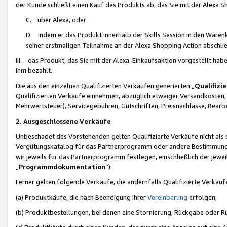
der Kunde schließt einen Kauf des Produkts ab, das Sie mit der Alexa 
C. über Alexa, oder
D. indem er das Produkt innerhalb der Skills Session in den Waren
seiner erstmaligen Teilnahme an der Alexa Shopping Action abschlie
iii. das Produkt, das Sie mit der Alexa-Einkaufsaktion vorgestellt ha
ihm bezahlt.
Die aus den einzelnen Qualifizierten Verkäufen generierten „
Qualifizi
Qualifizierten Verkäufe einnehmen, abzüglich etwaiger Versandkosten
Mehrwertsteuer), Servicegebühren, Gutschriften, Preisnachlässe, Bear
2. Ausgeschlossene Verkäufe
Unbeschadet des Vorstehenden gelten Qualifizierte Verkäufe nicht als
Vergütungskatalog für das Partnerprogramm oder andere Bestimmungen,
wir jeweils für das Partnerprogramm festlegen, einschließlich der jewe
„
Programmdokumentation
“).
Ferner gelten folgende Verkäufe, die andernfalls Qualifizierte Verkä
(a) Produktkäufe, die nach Beendigung Ihrer
Vereinbarung
erfolgen;
(b) Produktbestellungen, bei denen eine Stornierung, Rückgabe oder R