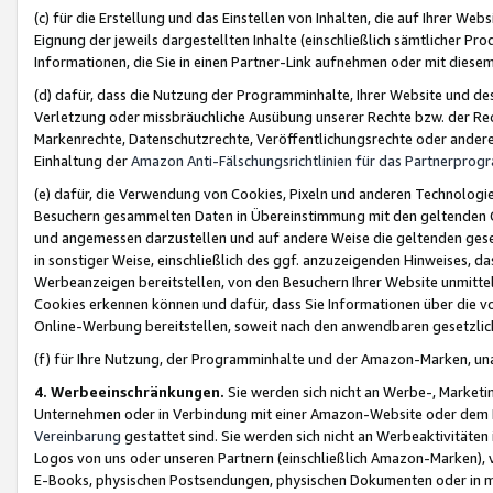
(c) für die Erstellung und das Einstellen von Inhalten, die auf Ihrer We
Eignung der jeweils dargestellten Inhalte (einschließlich sämtlicher 
Informationen, die Sie in einen Partner-Link aufnehmen oder mit diese
(d) dafür, dass die Nutzung der Programminhalte, Ihrer Website und des 
Verletzung oder missbräuchliche Ausübung unserer Rechte bzw. der Recht
Markenrechte, Datenschutzrechte, Veröffentlichungsrechte oder anderer
Einhaltung der
Amazon Anti-Fälschungsrichtlinien für das Partnerpro
(e) dafür, die Verwendung von Cookies, Pixeln und anderen Technologien
Besuchern gesammelten Daten in Übereinstimmung mit den geltenden Ge
und angemessen darzustellen und auf andere Weise die geltenden geset
in sonstiger Weise, einschließlich des ggf. anzuzeigenden Hinweises, d
Werbeanzeigen bereitstellen, von den Besuchern Ihrer Website unmitte
Cookies erkennen können und dafür, dass Sie Informationen über die v
Online-Werbung bereitstellen, soweit nach den anwendbaren gesetzlic
(f) für Ihre Nutzung, der Programminhalte und der Amazon-Marken, u
4. Werbeeinschränkungen.
Sie werden sich nicht an Werbe-, Market
Unternehmen oder in Verbindung mit einer Amazon-Website oder dem Pa
Vereinbarung
gestattet sind. Sie werden sich nicht an Werbeaktivitäten
Logos von uns oder unseren Partnern (einschließlich Amazon-Marken), 
E-Books, physischen Postsendungen, physischen Dokumenten oder in 