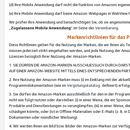
(d) Ihre Mobile Anwendung darf nicht die Funktion von Amazons eige
(e) Ihre Mobile Anwendung darf keine Amazon-Webpages in WebView 
Wir prüfen Ihre Anwendung und benachrichtigen Sie, ob sie angenomm
„
Zugelassene Mobile Anwendung
“ im Sinne der
Vereinbarung
.
Markenrichtlinien für das 
Diese Richtlinien gelten für die Nutzung der Marken, die wir Ihnen als 
müssen jederzeit strikt eingehalten werden, und jede Nutzung der Ama
Lizenzen bezüglich Ihrer Nutzung der Amazon-Marken.
1. SIE DÜRFEN DIE AMAZON-MARKEN AUSSCHLIESSLICH DURCH DARS
AUF EINER AMAZON-WEBSITE MITTELS EINES ENTSPRECHENDEN PART
2. Ihre Nutzung der Amazon-Marken muss (i) im Einklang mit der aktuells
Programmdokumentation (wie im
Vergütungskatalog
definiert) erfolg
3. Sie dürfen die Amazon-Marken ausschließlich für den in der Progr
nicht wie folgt nutzen oder darstellen: (i) in einer Weise, die ein Spo
Produkte und Dienstleistungen zu verunglimpfen, (iii) in einer Weise
schädigen könnte, oder (iv) in Offline-Materialien oder E-Mails (z. B.
Dokumenten oder mündlicher Werbung).
4. Wir werden Ihnen ein Bild bzw. Bilder der Amazon-Marken zur Verfüg