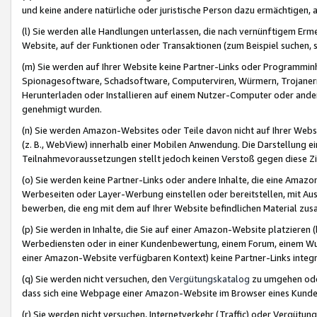
und keine andere natürliche oder juristische Person dazu ermächtigen, a
(l) Sie werden alle Handlungen unterlassen, die nach vernünftigem Erme
Website, auf der Funktionen oder Transaktionen (zum Beispiel suchen, s
(m) Sie werden auf Ihrer Website keine Partner-Links oder Programmin
Spionagesoftware, Schadsoftware, Computerviren, Würmern, Trojaner
Herunterladen oder Installieren auf einem Nutzer-Computer oder ande
genehmigt wurden.
(n) Sie werden Amazon-Websites oder Teile davon nicht auf Ihrer Websi
(z. B., WebView) innerhalb einer Mobilen Anwendung. Die Darstellung ein
Teilnahmevoraussetzungen stellt jedoch keinen Verstoß gegen diese Zif
(o) Sie werden keine Partner-Links oder andere Inhalte, die eine Am
Werbeseiten oder Layer-Werbung einstellen oder bereitstellen, mit Au
bewerben, die eng mit dem auf Ihrer Website befindlichen Material z
(p) Sie werden in Inhalte, die Sie auf einer Amazon-Website platzier
Werbediensten oder in einer Kundenbewertung, einem Forum, einem Wun
einer Amazon-Website verfügbaren Kontext) keine Partner-Links integr
(q) Sie werden nicht versuchen, den
Vergütungskatalog
zu umgehen oder
dass sich eine Webpage einer Amazon-Website im Browser eines Kunden 
(r) Sie werden nicht versuchen, Internetverkehr (Traffic) oder Vergü