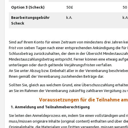
Option 3 (Scheck)
50£
50
Bearbeitungsgebühr
k.A.
k.A
Scheck
Sind auf Ihrem Konto für einen Zeitraum von mindestens drei Jahren kein
Frist von sieben Tagen nach einer entsprechenden Ankündigung die für
Schlussbetrag zurückzuhalten, der dem in der Übersicht Mindestausz
Mindestauszahlungsbetrag entspricht. Ferner können eine etwaig aufg
unterliegen oder durch geltende Verjährungsfristen verfallen.
An Sie unter Abzug bzw. Einbehalt aller in der Vereinbarung beschrieb
Ihnen gemäß der Vereinbarung zustehenden Beträge dar.
Sollten Sie, gleich aus welchem Grund, eine Überschusszahlung erhalte
an Sie im Rahmen der Vereinbarung zukünftig zahlbaren Vergütung zu 
Voraussetzungen für die Teilnahme a
1. Anmeldung und Teilnahmeberechtigung
Sie leiten den Anmeldeprozess ein, indem Sie einen vollständigen und 
muss/müssen originäre Inhalte (original content) enthalten und über d
Originalinhalte, die Materialien von Dritten verwenden, müssen wese