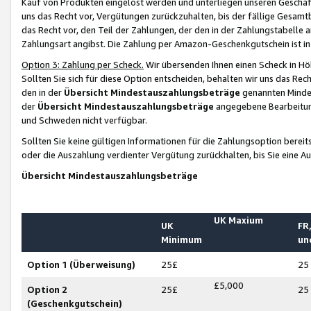
Kauf von Produkten eingelöst werden und unterliegen unseren Geschäf
uns das Recht vor, Vergütungen zurückzuhalten, bis der fällige Gesamt
das Recht vor, den Teil der Zahlungen, der den in der Zahlungstabelle 
Zahlungsart angibst. Die Zahlung per Amazon-Geschenkgutschein ist in
Option 3: Zahlung per Scheck.
Wir übersenden Ihnen einen Scheck in Höh
Sollten Sie sich für diese Option entscheiden, behalten wir uns das Rec
den in der
Übersicht Mindestauszahlungsbeträge
genannten Mindest
der
Übersicht Mindestauszahlungsbeträge
angegebene Bearbeitung
und Schweden nicht verfügbar.
Sollten Sie keine gültigen Informationen für die Zahlungsoption bereit
oder die Auszahlung verdienter Vergütung zurückhalten, bis Sie eine A
Übersicht Mindestauszahlungsbeträge
UK Maxium
UK
FR,
Minimum
un
Option 1 (Überweisung)
25£
25
£5,000
Option 2
25£
25
(Geschenkgutschein)