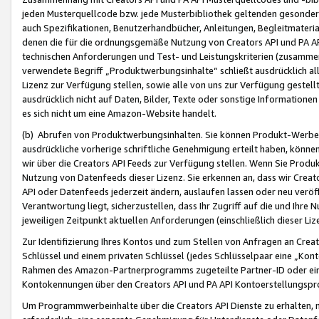
jeden Musterquellcode bzw. jede Musterbibliothek geltenden gesonder
auch Spezifikationen, Benutzerhandbücher, Anleitungen, Begleitmaterial
denen die für die ordnungsgemäße Nutzung von Creators API und PA A
technischen Anforderungen und Test- und Leistungskriterien (zusammen
verwendete Begriff „Produktwerbungsinhalte“ schließt ausdrücklich al
Lizenz zur Verfügung stellen, sowie alle von uns zur Verfügung gestel
ausdrücklich nicht auf Daten, Bilder, Texte oder sonstige Informatione
es sich nicht um eine Amazon-Website handelt.
(b) Abrufen von Produktwerbungsinhalten. Sie können Produkt-Werbein
ausdrückliche vorherige schriftliche Genehmigung erteilt haben, könn
wir über die Creators API Feeds zur Verfügung stellen. Wenn Sie Produk
Nutzung von Datenfeeds dieser Lizenz. Sie erkennen an, dass wir Creat
API oder Datenfeeds jederzeit ändern, auslaufen lassen oder neu veröffe
Verantwortung liegt, sicherzustellen, dass Ihr Zugriff auf die und Ihr
jeweiligen Zeitpunkt aktuellen Anforderungen (einschließlich dieser Liz
Zur Identifizierung Ihres Kontos und zum Stellen von Anfragen an Crea
Schlüssel und einem privaten Schlüssel (jedes Schlüsselpaar eine „Kon
Rahmen des Amazon-Partnerprogramms zugeteilte Partner-ID oder ein
Kontokennungen über den Creators API und PA API Kontoerstellungspro
Um Programmwerbeinhalte über die Creators API Dienste zu erhalten, m