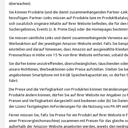
überwachen).
Sie können Produkte (und die damit zusammenhängenden Partner-Links)
hinzufügen. Partner-Links müssen auf Produkte (wie im Produktkatalog de
sich zusätzlich originäre Inhalte auf Ihrer Website befinden, die für 
Suchergebnisse, Events (z. B. Prime Day) oder die Homepages bestimmte
Sie müssen sämtliche Links und damit zusammenhängende Verweise auf z
Werbeaktion auf der jeweiligen Amazon-Website endet. Falls Sie beisp
einstellen und darauf hinweisen, dass Amazon auf ausgewählte Kleidun
Preisnachlass in Höhe von 15 % von Ihrer Website entfernen, sobald di
Sie dürfen keine unzutreffenden, überschwänglichen, täuschenden od
unsere Richtlinien, Werbeaktionen oder Preise aufstellen. Stellen Sie 
angebotenen Smartphone mit 64 GB Speicherkapazität ein, so dürfen S
führt.
Die Preise und die Verfügbarkeit von Produkten können Veränderungen 
Produkte ändern können, dürfen Sie auf Ihrer Website nur Angaben zu P
Preisen und Verfügbarkeit dargestellt sind bedienen oder (b) Sie Daten
der Lizenz festgelegten Anforderungen für die Nutzung von PA API einh
Ferner müssen Sie, falls Sie Preise für ein Produkt auf Ihrer Website in 
einer Preisvergleichsmaschine) zusammen mit Preisen für das gleiche o
außerhalb der Amazon-Website angeboten werden, jeweils den niedrigst