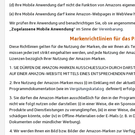
(d) Ihre Mobile Anwendung darf nicht die Funktion von Amazons eige
(e) Ihre Mobile Anwendung darf keine Amazon-Webpages in WebView 
Wir prüfen Ihre Anwendung und benachrichtigen Sie, ob sie angenomm
„
Zugelassene Mobile Anwendung
“ im Sinne der
Vereinbarung
.
Markenrichtlinien für das 
Diese Richtlinien gelten für die Nutzung der Marken, die wir Ihnen als 
müssen jederzeit strikt eingehalten werden, und jede Nutzung der Ama
Lizenzen bezüglich Ihrer Nutzung der Amazon-Marken.
1. SIE DÜRFEN DIE AMAZON-MARKEN AUSSCHLIESSLICH DURCH DARS
AUF EINER AMAZON-WEBSITE MITTELS EINES ENTSPRECHENDEN PART
2. Ihre Nutzung der Amazon-Marken muss (i) im Einklang mit der aktuells
Programmdokumentation (wie im
Vergütungskatalog
definiert) erfolg
3. Sie dürfen die Amazon-Marken ausschließlich für den in der Progr
nicht wie folgt nutzen oder darstellen: (i) in einer Weise, die ein Spo
Produkte und Dienstleistungen zu verunglimpfen, (iii) in einer Weise
schädigen könnte, oder (iv) in Offline-Materialien oder E-Mails (z. B.
Dokumenten oder mündlicher Werbung).
4. Wir werden Ihnen ein Bild bzw. Bilder der Amazon-Marken zur Verfüg