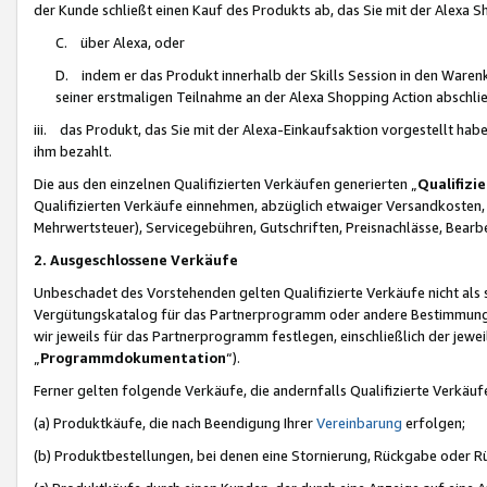
der Kunde schließt einen Kauf des Produkts ab, das Sie mit der Alexa 
C. über Alexa, oder
D. indem er das Produkt innerhalb der Skills Session in den Waren
seiner erstmaligen Teilnahme an der Alexa Shopping Action abschlie
iii. das Produkt, das Sie mit der Alexa-Einkaufsaktion vorgestellt ha
ihm bezahlt.
Die aus den einzelnen Qualifizierten Verkäufen generierten „
Qualifizi
Qualifizierten Verkäufe einnehmen, abzüglich etwaiger Versandkosten
Mehrwertsteuer), Servicegebühren, Gutschriften, Preisnachlässe, Bear
2. Ausgeschlossene Verkäufe
Unbeschadet des Vorstehenden gelten Qualifizierte Verkäufe nicht als
Vergütungskatalog für das Partnerprogramm oder andere Bestimmungen,
wir jeweils für das Partnerprogramm festlegen, einschließlich der jewe
„
Programmdokumentation
“).
Ferner gelten folgende Verkäufe, die andernfalls Qualifizierte Verkä
(a) Produktkäufe, die nach Beendigung Ihrer
Vereinbarung
erfolgen;
(b) Produktbestellungen, bei denen eine Stornierung, Rückgabe oder R