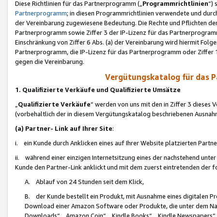
Diese Richtlinien für das Partnerprogramm („
Programmrichtlinien
“)
Partnerprogramm
; in diesen Programmrichtlinien verwendete und durch
der Vereinbarung zugewiesene Bedeutung. Die Rechte und Pflichten de
Partnerprogramm sowie Ziffer 3 der IP-Lizenz für das Partnerprogram
Einschränkung von Ziffer 6 Abs. (a) der Vereinbarung wird hiermit Fol
Partnerprogramm, die IP-Lizenz für das Partnerprogramm oder Ziffer 1
gegen die Vereinbarung.
Vergütungskatalog für das 
1. Qualifizierte Verkäufe und Qualifizierte Umsätze
„
Qualifizierte Verkäufe
“ werden von uns mit den in Ziffer 3 diese
(vorbehaltlich der in diesem Vergütungskatalog beschriebenen Ausnah
(a) Partner- Link auf Ihrer Site
:
i. ein Kunde durch Anklicken eines auf Ihrer Website platzierten Part
ii. während einer einzigen Internetsitzung eines der nachstehend unter (i)
Kunde den Partner-Link anklickt und mit dem zuerst eintretenden der f
A. Ablauf von 24 Stunden seit dem Klick,
B. der Kunde bestellt ein Produkt, mit Ausnahme eines digitalen P
Download einer Amazon Software oder Produkte, die unter dem N
Downloads“, „Amazon Coin“, „Kindle Books“, „Kindle Newspapers“, „