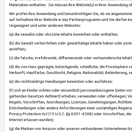
Materialien enthalten. Sie müssen Ihre Website(s) in Ihrer Anwendung ide
Wir prüfen Ihre Anwendung und benachrichtigen Sie, ob sie angenommen
auf Aufnahme Ihrer Website in das Partnerprogramm und Sie dürfen kei
Ungeeignet sind unter anderem Websites:
(a) die sexuelle oder obszöne Inhalte bewerben oder enthalten;
(b) die Gewalt verherrlichen oder gewalttätige Inhalte haben oder pot
anstiften,;
(c) die falsche, irreführende, diffamierende oder verleumderische Inha
(d) die von Hass geprägte, belästigende, schädliche, die Privatsphäre v
Herkunft, Hautfarbe, Geschlecht, Religion, Nationalität, Behinderung, 
(e) die rechtswidrige Handlungen bewerben oder ausführen;
(f) sich an Kinder richten oder wissentlich personenbezogene Daten vo
geltenden Gesetzen definiert) erheben, verwenden oder offenlegen, Vo
Regeln, Vorschriften, Anordnungen, Lizenzen, Genehmigungen, Richtlini
Entscheidungen oder andere Anforderungen einer zuständigen Regierung
Privacy Protection Act (15 U.S.C. §§ 6501-6506) oder Vorschriften, di
Internet erlassen wurden);
(g) die Marken von Amazon oder unseren verbundenen Unternehmen b