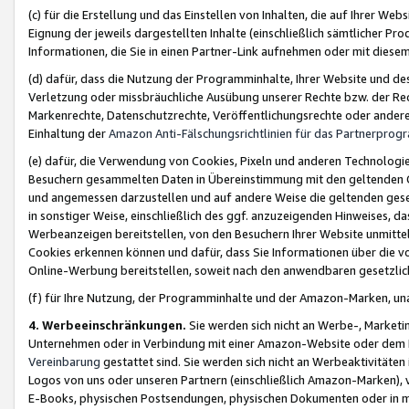
(c) für die Erstellung und das Einstellen von Inhalten, die auf Ihrer We
Eignung der jeweils dargestellten Inhalte (einschließlich sämtlicher 
Informationen, die Sie in einen Partner-Link aufnehmen oder mit diese
(d) dafür, dass die Nutzung der Programminhalte, Ihrer Website und des 
Verletzung oder missbräuchliche Ausübung unserer Rechte bzw. der Recht
Markenrechte, Datenschutzrechte, Veröffentlichungsrechte oder anderer
Einhaltung der
Amazon Anti-Fälschungsrichtlinien für das Partnerpro
(e) dafür, die Verwendung von Cookies, Pixeln und anderen Technologien
Besuchern gesammelten Daten in Übereinstimmung mit den geltenden Ge
und angemessen darzustellen und auf andere Weise die geltenden geset
in sonstiger Weise, einschließlich des ggf. anzuzeigenden Hinweises, d
Werbeanzeigen bereitstellen, von den Besuchern Ihrer Website unmitte
Cookies erkennen können und dafür, dass Sie Informationen über die v
Online-Werbung bereitstellen, soweit nach den anwendbaren gesetzlic
(f) für Ihre Nutzung, der Programminhalte und der Amazon-Marken, u
4. Werbeeinschränkungen.
Sie werden sich nicht an Werbe-, Market
Unternehmen oder in Verbindung mit einer Amazon-Website oder dem Pa
Vereinbarung
gestattet sind. Sie werden sich nicht an Werbeaktivitäten
Logos von uns oder unseren Partnern (einschließlich Amazon-Marken), 
E-Books, physischen Postsendungen, physischen Dokumenten oder in 