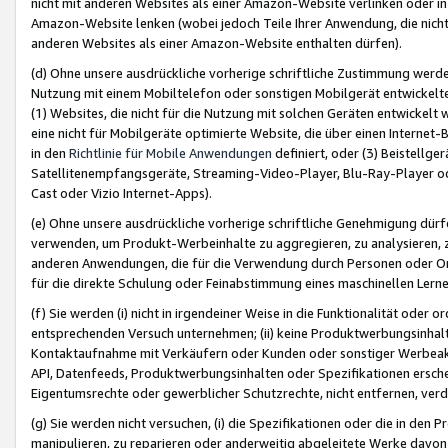
nicht mit anderen Websites als einer Amazon-Website verlinken oder i
Amazon-Website lenken (wobei jedoch Teile Ihrer Anwendung, die nich
anderen Websites als einer Amazon-Website enthalten dürfen).
(d) Ohne unsere ausdrückliche vorherige schriftliche Zustimmung werd
Nutzung mit einem Mobiltelefon oder sonstigen Mobilgerät entwickelt
(1) Websites, die nicht für die Nutzung mit solchen Geräten entwickelt
eine nicht für Mobilgeräte optimierte Website, die über einen Interne
in den
Richtlinie für Mobile Anwendungen
definiert, oder (3) Beistellge
Satellitenempfangsgeräte, Streaming-Video-Player, Blu-Ray-Player ode
Cast oder Vizio Internet-Apps).
(e) Ohne unsere ausdrückliche vorherige schriftliche Genehmigung dürfe
verwenden, um Produkt-Werbeinhalte zu aggregieren, zu analysieren, 
anderen Anwendungen, die für die Verwendung durch Personen oder Or
für die direkte Schulung oder Feinabstimmung eines maschinellen Lern
(f) Sie werden (i) nicht in irgendeiner Weise in die Funktionalität ode
entsprechenden Versuch unternehmen; (ii) keine Produktwerbungsinha
Kontaktaufnahme mit Verkäufern oder Kunden oder sonstiger Werbeaktiv
API, Datenfeeds, Produktwerbungsinhalten oder Spezifikationen erschei
Eigentumsrechte oder gewerblicher Schutzrechte, nicht entfernen, verd
(g) Sie werden nicht versuchen, (i) die Spezifikationen oder die in de
manipulieren, zu reparieren oder anderweitig abgeleitete Werke davon z