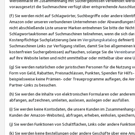
Werbeinhalte im Zusammenhang mit Suchergebnissen verwendet werden,
vorausgesetzt die Suchmaschine verfügt über entsprechende Ausschlu
(f) Sie werden nicht auf Schlagwörter, Suchbegriffe oder andere Ident
Amazon oder unseren verbundenen Unternehmen oder Abwandlungen bzw
nicht abschließende Liste unserer Marken entnehmen Sie bitte der Nich
Schlagwortauktionen auf Suchmaschinen teilnehmen, wenn die sich da
Kostenpflichtige Suchplatzierung (wie im
Vergütungskatalog
definiert
Suchmaschinen Links zur Verfügung stellen, damit Sie bei allgemeinen I
kostenfreien Suchergebnissen) auftauchen, solange Sie die
Vereinbaru
auf Ihre Website leiten und nicht unmittelbar oder mittelbar über eine
(g) Sie werden natürlichen oder juristischen Personen für die Nutzung 
Form von Geld, Rabatten, Preisnachlässen, Punkten, Spenden für Hilfs
beispielsweise keine Prämien- oder Treueprogramme auflegen, die Anrei
Partner-Links zu besuchen.
(h) Sie werden die Inhalte von elektronischen Formularen oder anderem M
abfangen, aufzeichnen, umleiten, auslesen, auslegen oder ausfüllen.
(i) Sie werden keine Kontodaten, die unsere Kunden im Zusammenhang 
Kunden der Amazon-Websites), abfragen, erheben, einholen, speichern,
(j) Sie werden Funktionen von Schaltflächen, Links oder andere Funkti
(k) Sie werden keine Bestellungen oder andere Geschäfte über eine Ama