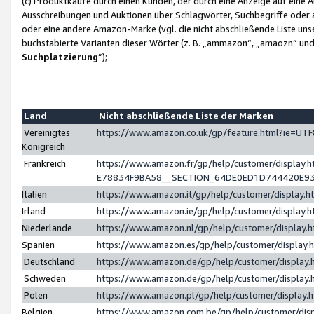
(c) Produktkäufe durch einen Kunden, der durch eine Anzeige auf eine 
Ausschreibungen und Auktionen über Schlagwörter, Suchbegriffe oder 
oder eine andere Amazon-Marke (vgl. die nicht abschließende Liste un
buchstabierte Varianten dieser Wörter (z. B. „ammazon“, „amaozn“ und „
Suchplatzierung
”);
Land
Nicht abschließende Liste der Marken
Vereinigtes
https://www.amazon.co.uk/gp/feature.html?ie=U
Königreich
Frankreich
https://www.amazon.fr/gp/help/customer/displa
E78834F9BA58__SECTION_64DE0ED1D744420E9
Italien
https://www.amazon.it/gp/help/customer/display
Irland
https://www.amazon.ie/gp/help/customer/displa
Niederlande
https://www.amazon.nl/gp/help/customer/display
Spanien
https://www.amazon.es/gp/help/customer/display
Deutschland
https://www.amazon.de/gp/help/customer/displa
Schweden
https://www.amazon.de/gp/help/customer/displa
Polen
https://www.amazon.pl/gp/help/customer/display
Belgien
https://www.amazon.com.be/gp/help/customer/d