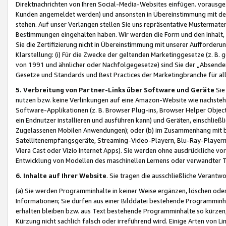
Direktnachrichten von Ihren Social-Media-Websites einfügen. vorausg
Kunden angemeldet werden) und ansonsten in Übereinstimmung mit der
stehen. Auf unser Verlangen stellen Sie uns repräsentative Mustermater
Bestimmungen eingehalten haben. Wir werden die Form und den Inhalt, di
Sie die Zertifizierung nicht in Übereinstimmung mit unserer Aufforderu
Klarstellung: (i) Für die Zwecke der geltenden Marketinggesetze (z. 
von 1991 und ähnlicher oder Nachfolgegesetze) sind Sie der „Absender“ j
Gesetze und Standards und Best Practices der Marketingbranche für 
5. Verbreitung von Partner-Links über Software und Geräte
Sie
nutzen bzw. keine Verlinkungen auf eine Amazon-Website wie nachsteh
Software-Applikationen (z. B. Browser Plug-ins, Browser Helper Objec
ein Endnutzer installieren und ausführen kann) und Geräten, einschlie
Zugelassenen Mobilen Anwendungen); oder (b) im Zusammenhang mit bzw.
Satellitenempfangsgeräte, Streaming-Video-Playern, Blu-Ray-Playern 
Viera Cast oder Vizio Internet Apps). Sie werden ohne ausdrückliche v
Entwicklung von Modellen des maschinellen Lernens oder verwandter 
6. Inhalte auf Ihrer Website
. Sie tragen die ausschließliche Verantwo
(a) Sie werden Programminhalte in keiner Weise ergänzen, löschen oder
Informationen; Sie dürfen aus einer Bilddatei bestehende Programminhal
erhalten bleiben bzw. aus Text bestehende Programminhalte so kürzen, 
Kürzung nicht sachlich falsch oder irreführend wird. Einige Arten von L