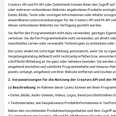
Creators API und PA API oder Datenfeeds können Ihnen den Zugriff auf D
oder mehreren verbundenen Websites angebotenen Produkte ermögliche
Daten, Bilder, Texte oder sonstigen Informationen oder Inhalte zuzugre
anwendbaren Lizenzvereinbarungen für die Creators API und PA API od
diesen verbundenen Websites zur Verfügung gestellt werden.
Sie dürfen den Programminhalt nicht dazu verwenden, geistiges Eigent
verletzen. Sie dürfen Programminhalte nicht verwenden, um direkt ode
maschinelles Lernen oder verwandte Technologien zu entwickeln oder zu
Die Lizenz endet mit sofortiger Wirkung automatisch, wenn Sie zu irg
Vergütungskatalog definiert) nicht rechtzeitig erfüllen bzw. ansonsten
schriftliche Mitteilung an Sie ganz oder teilweise beenden. Sie werden
umgehend einstellen und sämtliche Programminhalte und Amazon-Marke
jeweils verlangt, umgehend von Ihrer Website entfernen und löschen od
2. Voraussetzungen für die Nutzung der Creators API und der P
(a)
Beschreibung
. Im Rahmen dieser Lizenz können wir Ihnen Programmi
• Daten, Bilder, Audio-Dateien, Videos, Logos, Benutzerschnittstellen-
• Textmaterialien, wie beispielsweise Produktinformationen in Textfor
Neben den vorstehenden Produktwerbungsinhalten und dem Zugriff auf 
Zusammenhang mit Creators API und PA API Musterquellcodes und -bibli