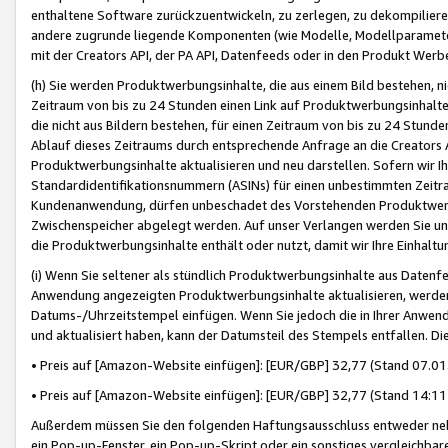
enthaltene Software zurückzuentwickeln, zu zerlegen, zu dekompilier
andere zugrunde liegende Komponenten (wie Modelle, Modellparameter
mit der Creators API, der PA API, Datenfeeds oder in den Produkt Werb
(h) Sie werden Produktwerbungsinhalte, die aus einem Bild bestehen, ni
Zeitraum von bis zu 24 Stunden einen Link auf Produktwerbungsinhalte
die nicht aus Bildern bestehen, für einen Zeitraum von bis zu 24 Stund
Ablauf dieses Zeitraums durch entsprechende Anfrage an die Creators 
Produktwerbungsinhalte aktualisieren und neu darstellen. Sofern wir Ih
Standardidentifikationsnummern (ASINs) für einen unbestimmten Zeitra
Kundenanwendung, dürfen unbeschadet des Vorstehenden Produktwerbu
Zwischenspeicher abgelegt werden. Auf unser Verlangen werden Sie un
die Produktwerbungsinhalte enthält oder nutzt, damit wir Ihre Einhalt
(i) Wenn Sie seltener als stündlich Produktwerbungsinhalte aus Datenfe
Anwendung angezeigten Produktwerbungsinhalte aktualisieren, werden 
Datums-/Uhrzeitstempel einfügen. Wenn Sie jedoch die in Ihrer Anwe
und aktualisiert haben, kann der Datumsteil des Stempels entfallen. Dies
• Preis auf [Amazon-Website einfügen]: [EUR/GBP] 32,77 (Stand 07.01.
• Preis auf [Amazon-Website einfügen]: [EUR/GBP] 32,77 (Stand 14:11 
Außerdem müssen Sie den folgenden Haftungsausschluss entweder neb
ein Pop-up-Fenster, ein Pop-up-Skript oder ein sonstiges vergleichba