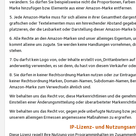
verändern. So dürfen Sie beispielsweise nicht die Proportionen, Farb
Marke hinzufügen bzw. Elemente aus einer Amazon-Marke entfernen.
5. Jede Amazon-Marke muss für sich alleine in ihrer Gesamtheit darge
grafischen oder Textelementen muss ein hinreichender Abstand gegebe
platzieren, der die Lesbarkeit oder Darstellung dieser Amazon-Marke b
6. Alle Rechte an den Amazon-Marken sind unser alleiniges Eigentum, 
kommt alleine uns zugute. Sie werden keine Handlungen vornehmen, 
stehen.
7. Du darfst kein Logo von, oder Inhalte erstellt von,
Drittanbietern au
anderweitig verwenden, es sei denn, du hast von diesem Verkäufer oder
8. Sie dürfen in keiner Rechtsordnung Marken nutzen oder zur Eintragu
keiner Rechtsordnung Marken, Domain-Namen, Subdomain-Namen, Benu
Amazon-Marke zum Verwechseln ähnlich sind.
Wir behalten uns das Recht vor, diese Markenrichtlinien und die gene
Einstellen einer Änderungsmitteilung oder überarbeiteter Markenricht
Wir behalten uns das Recht vor, gegen jede unbefugte Nutzung bzw. jede 
unserem alleinigen Ermessen angemessene Maßnahmen zu ergreifen.
IP-Lizenz- und Nutzungsan
Diese Lizenz regelt Ihre Nutzung von Programminhalten im Zusammen