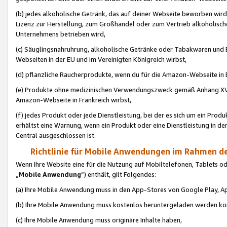
(b) jedes alkoholische Getränk, das auf deiner Webseite beworben wird
Lizenz zur Herstellung, zum Großhandel oder zum Vertrieb alkoholisch
Unternehmens betrieben wird,
(c) Säuglingsnahruhrung, alkoholische Getränke oder Tabakwaren und E
Webseiten in der EU und im Vereinigten Königreich wirbst,
(d) pflanzliche Raucherprodukte, wenn du für die Amazon-Webseite in B
(e) Produkte ohne medizinischen Verwendungszweck gemäß Anhang XVI 
Amazon-Webseite in Frankreich wirbst,
(f) jedes Produkt oder jede Dienstleistung, bei der es sich um ein Prod
erhältst eine Warnung, wenn ein Produkt oder eine Dienstleistung in de
Central ausgeschlossen ist.
Richtlinie für Mobile Anwendungen im Rahmen de
Wenn Ihre Website eine für die Nutzung auf Mobiltelefonen, Tablets 
„
Mobile Anwendung
“) enthält, gilt Folgendes:
(a) Ihre Mobile Anwendung muss in den App-Stores von Google Play, A
(b) Ihre Mobile Anwendung muss kostenlos heruntergeladen werden könn
(c) Ihre Mobile Anwendung muss originäre Inhalte haben,