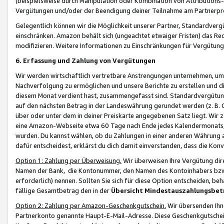
(beispielsweise durch Manipulation oder Kombination von Attributions-
Vergütungen und/oder der Beendigung deiner Teilnahme am Partnerp
Gelegentlich können wir die Möglichkeit unserer Partner, Standardv
einschränken. Amazon behält sich (ungeachtet etwaiger Fristen) das Re
modifizieren. Weitere Informationen zu Einschränkungen für Vergütung
6. Erfassung und Zahlung von Vergütungen
Wir werden wirtschaftlich vertretbare Anstrengungen unternehmen, um 
Nachverfolgung zu ermöglichen und unsere Berichte zu erstellen und di
diesem Monat verdient hast, zusammengefasst sind. Standardvergütung
auf den nächsten Betrag in der Landeswährung gerundet werden (z. B. C
über oder unter dem in deiner Preiskarte angegebenen Satz liegt. Wir
eine Amazon-Webseite etwa 60 Tage nach Ende jedes Kalendermonats, i
wurden. Du kannst wählen, ob du Zahlungen in einer anderen Währung
dafür entscheidest, erklärst du dich damit einverstanden, dass die K
Option 1: Zahlung per Überweisung.
Wir überweisen Ihre Vergütung dir
Namen der Bank, die Kontonummer, den Namen des Kontoinhabers bzw. a
erforderlich) nennen. Sollten Sie sich für diese Option entscheiden, be
fällige Gesamtbetrag den in der
Übersicht Mindestauszahlungsbet
Option 2: Zahlung per Amazon-Geschenkgutschein.
Wir übersenden Ihne
Partnerkonto genannte Haupt-E-Mail-Adresse. Diese Geschenkgutschei