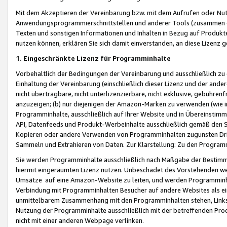
Mit dem Akzeptieren der Vereinbarung bzw. mit dem Aufrufen oder Nutz
Anwendungsprogrammierschnittstellen und anderer Tools (zusammen die
Texten und sonstigen Informationen und Inhalten in Bezug auf Produkte
nutzen können, erklären Sie sich damit einverstanden, an diese Lizenz 
1. Eingeschränkte Lizenz für Programminhalte
Vorbehaltlich der Bedingungen der Vereinbarung und ausschließlich z
Einhaltung der Vereinbarung (einschließlich dieser Lizenz und der ande
nicht übertragbare, nicht unterlizenzierbare, nicht exklusive, gebühren
anzuzeigen; (b) nur diejenigen der Amazon-Marken zu verwenden (wie in 
Programminhalte, ausschließlich auf Ihrer Website und in Übereinstimmu
API, Datenfeeds und Produkt-Werbeinhalte ausschließlich gemäß den Spe
Kopieren oder andere Verwenden von Programminhalten zugunsten Dri
Sammeln und Extrahieren von Daten. Zur Klarstellung: Zu den Program
Sie werden Programminhalte ausschließlich nach Maßgabe der Besti
hiermit eingeräumten Lizenz nutzen. Unbeschadet des Vorstehenden we
Umsätze auf eine Amazon-Website zu leiten, und werden Programminhal
Verbindung mit Programminhalten Besucher auf andere Websites als ein
unmittelbarem Zusammenhang mit den Programminhalten stehen, Links z
Nutzung der Programminhalte ausschließlich mit der betreffenden Pr
nicht mit einer anderen Webpage verlinken.