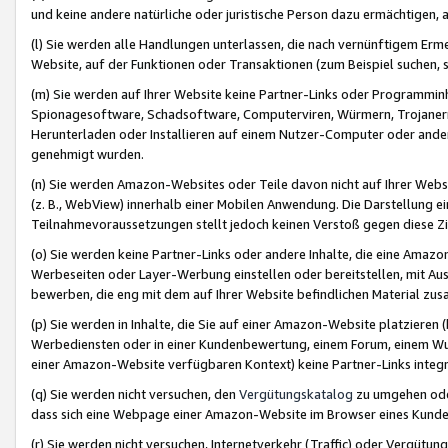
und keine andere natürliche oder juristische Person dazu ermächtigen, a
(l) Sie werden alle Handlungen unterlassen, die nach vernünftigem Erme
Website, auf der Funktionen oder Transaktionen (zum Beispiel suchen, s
(m) Sie werden auf Ihrer Website keine Partner-Links oder Programmin
Spionagesoftware, Schadsoftware, Computerviren, Würmern, Trojaner
Herunterladen oder Installieren auf einem Nutzer-Computer oder ande
genehmigt wurden.
(n) Sie werden Amazon-Websites oder Teile davon nicht auf Ihrer Websi
(z. B., WebView) innerhalb einer Mobilen Anwendung. Die Darstellung ein
Teilnahmevoraussetzungen stellt jedoch keinen Verstoß gegen diese Zif
(o) Sie werden keine Partner-Links oder andere Inhalte, die eine Am
Werbeseiten oder Layer-Werbung einstellen oder bereitstellen, mit Au
bewerben, die eng mit dem auf Ihrer Website befindlichen Material z
(p) Sie werden in Inhalte, die Sie auf einer Amazon-Website platzier
Werbediensten oder in einer Kundenbewertung, einem Forum, einem Wun
einer Amazon-Website verfügbaren Kontext) keine Partner-Links integr
(q) Sie werden nicht versuchen, den
Vergütungskatalog
zu umgehen oder
dass sich eine Webpage einer Amazon-Website im Browser eines Kunden 
(r) Sie werden nicht versuchen, Internetverkehr (Traffic) oder Vergü