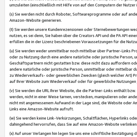
umzuleiten (einschließlich mit Hilfe von auf den Computern der Nutzer i
(s) Sie werden nicht durch Roboter, Softwareprogramme oder auf andere
Amazon-Website generieren.
(t) Sie werden unsere Kundenrezensionen oder Sternebewertungen wed
nutzen, es sei denn, Sie haben über die Creators API und die PA API e
erfüllen die in der Lizenz beschriebenen Voraussetzungen für die Nutzu
(u) Sie werden weder unmittelbar noch mittelbar über Partner-Links P
oder zu Nutzung durch eine andere natürliche oder juristische Person,
Geschäftspartnern nicht gestatten bzw. diese nicht dazu auffordern od
andere natürliche oder juristische Person, unmittelbar oder mittelbar
zu Wiederverkaufs- oder gewerblichen Zwecken (gleich welcher Art) 
auf Ihrer Website zum Wiederverkauf oder für gewerbliche Nutzungen 
(v) Sie werden die URL Ihrer Website, die die Partner-Links enthält b
werden, nicht in einer Weise tarnen, verstecken, manipulieren oder and
nicht mit angemessenem Aufwand in der Lage sind, die Website oder A
Links eine Amazon-Website aufruft.
(w) Sie werden keine Link-Verkürzungen, Schaltflächen, Hyperlinks ode
dahingehend hervorrufen, dass Sie auf eine Amazon-Website verlinken
(x) Auf unser Verlangen hin legen Sie uns eine schriftliche Bestätigung