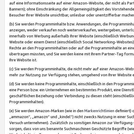
auf eine Informationsseite auf einer Amazon-Website, der nicht als Part
Bannern); ohne Einschränkung der Allgemeingültigkeit des Vorstehende
Besucher Ihrer Website unsichtbar, unlesbar oder unentzifferbar mache
(b) Sie werden Programminhalte bzw. Anwendungen, die Programminhalt
anzeigen, weder verkaufen noch weiterverkaufen, weitergeben, unterli
innerhalb von Werbung außerhalb Ihrer Website (einschließlich Werbun
Website oder einem Dienst (einschließlich Social Networking-Website
Rechte an den Programminhalten oder auf die Programminhalte an eine a
übertragen müssten, und Sie werden keine mit Ihrem Partner-Tag formati
Ihre Website ist.
(c) Sie werden Programminhalte, die nicht mehr auf einer Amazon-Websit
mehr zur Nutzung zur Verfügung stehen, umgehend von Ihrer Website e
(d) Sie werden keine Programminhalte, einschließlich in den Programmin
eine Person bzw. ein Unternehmen ein bestimmtes Produkt, eine Dienstle
geschäftlichen Beziehung oder Verbindung zu diesen steht (einschließli
Programminhalten).
(e) Sie werden Amazon-Marken (wie in den
Markenrichtlinien
definiert) 
„ammazon“, „amaozn“ und „kindel“) nicht zwecks Nutzung in einer Suc
Versuch unternehmen). Zusätzlich zu sonstigen Amazon zur Verfügung 
sorgen, dass von uns benannte Suchmaschinen Geschützte Begriffe (wie 