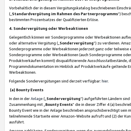
Vorbehaltlich der in diesem Vergütungskatalog beschriebenen Einschr
(„
Standardvergütung im Rahmen des Partnerprogramms
“) besc
bestimmten Prozentsatzes der Qualifizierten Erlöse.
4. Sondervergütung oder Werbeaktionen
Gelegentlich können wir Sonderprogramme oder Werbeaktionen auflegen,
oder alternative Vergütung („
Sondervergütung
”) zu verdienen. Amazo
Sonderprogramme oder Werbeaktionen jederzeit ganz oder teilweise einz
Sonderprogramme oder Werbeaktionen (auch Sonderprogramme oder We
Produktverkäufen kommt) disqualifizierende Ausschlusstatbestände, di
Programmdokumentation im Hinblick auf Produktverkäufe geltende E
Werbeaktionen.
Folgende Sondervergütungen sind derzeit verfügbar:
hier
.
(a) Bounty Events
In den in der
Anlage
(„
Sondervergütung
“) aufgeführten Ländern sind
Zusammenhang mit „
Bounty Events
“ die in dieser Ziffer 4 (a) besch
Bounty Event wie in der Anlage beschrieben anspruchsberechtigt sein mu
teilnehmende Startseite einer Amazon-Website aufruft und (2) der Kun
ausführt.
Amazon zahlt keine Sondervergütung, wenn das zugrundeliegende Boun