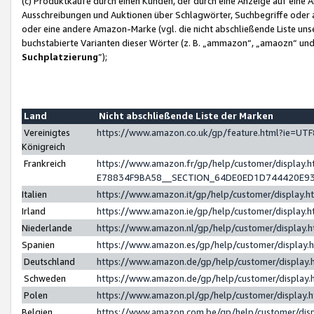
(c) Produktkäufe durch einen Kunden, der durch eine Anzeige auf eine 
Ausschreibungen und Auktionen über Schlagwörter, Suchbegriffe oder 
oder eine andere Amazon-Marke (vgl. die nicht abschließende Liste un
buchstabierte Varianten dieser Wörter (z. B. „ammazon“, „amaozn“ und „
Suchplatzierung
”);
Land
Nicht abschließende Liste der Marken
Vereinigtes
https://www.amazon.co.uk/gp/feature.html?ie=U
Königreich
Frankreich
https://www.amazon.fr/gp/help/customer/displa
E78834F9BA58__SECTION_64DE0ED1D744420E9
Italien
https://www.amazon.it/gp/help/customer/display
Irland
https://www.amazon.ie/gp/help/customer/displa
Niederlande
https://www.amazon.nl/gp/help/customer/display
Spanien
https://www.amazon.es/gp/help/customer/display
Deutschland
https://www.amazon.de/gp/help/customer/displa
Schweden
https://www.amazon.de/gp/help/customer/displa
Polen
https://www.amazon.pl/gp/help/customer/display
Belgien
https://www.amazon.com.be/gp/help/customer/d