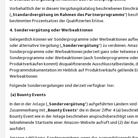
Vorbehaltlich der in diesem Vergütungskatalog beschriebenen Einschr
(„
Standardvergütung im Rahmen des Partnerprogramms
“) besc
bestimmten Prozentsatzes der Qualifizierten Erlöse.
4. Sondervergütung oder Werbeaktionen
Gelegentlich können wir Sonderprogramme oder Werbeaktionen auflegen,
oder alternative Vergütung („
Sondervergütung
”) zu verdienen. Amazo
Sonderprogramme oder Werbeaktionen jederzeit ganz oder teilweise einz
Sonderprogramme oder Werbeaktionen (auch Sonderprogramme oder We
Produktverkäufen kommt) disqualifizierende Ausschlusstatbestände, di
Programmdokumentation im Hinblick auf Produktverkäufe geltende E
Werbeaktionen.
Folgende Sondervergütungen sind derzeit verfügbar:
hier
.
(a) Bounty Events
In den in der
Anlage
(„
Sondervergütung
“) aufgeführten Ländern sind
Zusammenhang mit „
Bounty Events
“ die in dieser Ziffer 4 (a) besch
Bounty Event wie in der Anlage beschrieben anspruchsberechtigt sein mu
teilnehmende Startseite einer Amazon-Website aufruft und (2) der Kun
ausführt.
Amazon zahlt keine Sondervergütung, wenn das zugrundeliegende Boun