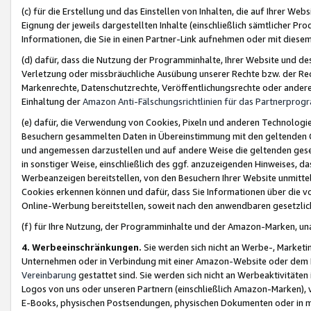
(c) für die Erstellung und das Einstellen von Inhalten, die auf Ihrer We
Eignung der jeweils dargestellten Inhalte (einschließlich sämtlicher 
Informationen, die Sie in einen Partner-Link aufnehmen oder mit diese
(d) dafür, dass die Nutzung der Programminhalte, Ihrer Website und des 
Verletzung oder missbräuchliche Ausübung unserer Rechte bzw. der Recht
Markenrechte, Datenschutzrechte, Veröffentlichungsrechte oder anderer
Einhaltung der
Amazon Anti-Fälschungsrichtlinien für das Partnerpro
(e) dafür, die Verwendung von Cookies, Pixeln und anderen Technologien
Besuchern gesammelten Daten in Übereinstimmung mit den geltenden Ge
und angemessen darzustellen und auf andere Weise die geltenden geset
in sonstiger Weise, einschließlich des ggf. anzuzeigenden Hinweises, d
Werbeanzeigen bereitstellen, von den Besuchern Ihrer Website unmitte
Cookies erkennen können und dafür, dass Sie Informationen über die v
Online-Werbung bereitstellen, soweit nach den anwendbaren gesetzlic
(f) für Ihre Nutzung, der Programminhalte und der Amazon-Marken, u
4. Werbeeinschränkungen.
Sie werden sich nicht an Werbe-, Market
Unternehmen oder in Verbindung mit einer Amazon-Website oder dem Pa
Vereinbarung
gestattet sind. Sie werden sich nicht an Werbeaktivitäten
Logos von uns oder unseren Partnern (einschließlich Amazon-Marken), 
E-Books, physischen Postsendungen, physischen Dokumenten oder in 