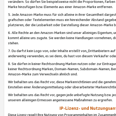
verändern. So dürfen Sie beispielsweise nicht die Proportionen, Farb
Marke hinzufügen bzw. Elemente aus einer Amazon-Marke entfernen.
5. Jede Amazon-Marke muss für sich alleine in ihrer Gesamtheit darge
grafischen oder Textelementen muss ein hinreichender Abstand gegebe
platzieren, der die Lesbarkeit oder Darstellung dieser Amazon-Marke b
6. Alle Rechte an den Amazon-Marken sind unser alleiniges Eigentum, 
kommt alleine uns zugute. Sie werden keine Handlungen vornehmen, 
stehen.
7. Du darfst kein Logo von, oder Inhalte erstellt von,
Drittanbietern au
anderweitig verwenden, es sei denn, du hast von diesem Verkäufer oder
8. Sie dürfen in keiner Rechtsordnung Marken nutzen oder zur Eintragu
keiner Rechtsordnung Marken, Domain-Namen, Subdomain-Namen, Benu
Amazon-Marke zum Verwechseln ähnlich sind.
Wir behalten uns das Recht vor, diese Markenrichtlinien und die gene
Einstellen einer Änderungsmitteilung oder überarbeiteter Markenricht
Wir behalten uns das Recht vor, gegen jede unbefugte Nutzung bzw. jede 
unserem alleinigen Ermessen angemessene Maßnahmen zu ergreifen.
IP-Lizenz- und Nutzungsan
Diese Lizenz regelt Ihre Nutzung von Programminhalten im Zusammen