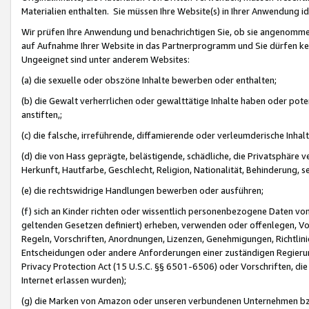
Materialien enthalten. Sie müssen Ihre Website(s) in Ihrer Anwendung ide
Wir prüfen Ihre Anwendung und benachrichtigen Sie, ob sie angenommen
auf Aufnahme Ihrer Website in das Partnerprogramm und Sie dürfen kei
Ungeeignet sind unter anderem Websites:
(a) die sexuelle oder obszöne Inhalte bewerben oder enthalten;
(b) die Gewalt verherrlichen oder gewalttätige Inhalte haben oder pot
anstiften,;
(c) die falsche, irreführende, diffamierende oder verleumderische Inha
(d) die von Hass geprägte, belästigende, schädliche, die Privatsphäre v
Herkunft, Hautfarbe, Geschlecht, Religion, Nationalität, Behinderung, 
(e) die rechtswidrige Handlungen bewerben oder ausführen;
(f) sich an Kinder richten oder wissentlich personenbezogene Daten vo
geltenden Gesetzen definiert) erheben, verwenden oder offenlegen, Vo
Regeln, Vorschriften, Anordnungen, Lizenzen, Genehmigungen, Richtlini
Entscheidungen oder andere Anforderungen einer zuständigen Regierung
Privacy Protection Act (15 U.S.C. §§ 6501-6506) oder Vorschriften, di
Internet erlassen wurden);
(g) die Marken von Amazon oder unseren verbundenen Unternehmen b