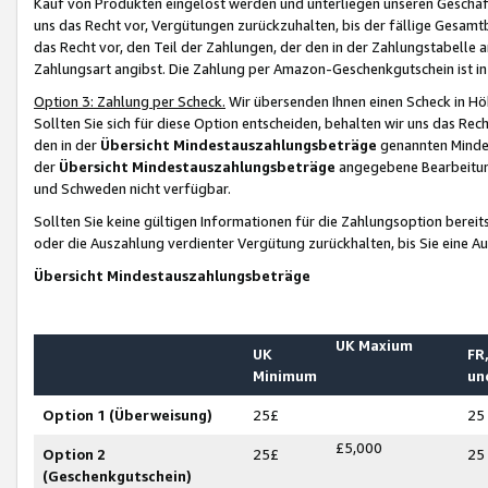
Kauf von Produkten eingelöst werden und unterliegen unseren Geschäf
uns das Recht vor, Vergütungen zurückzuhalten, bis der fällige Gesamt
das Recht vor, den Teil der Zahlungen, der den in der Zahlungstabelle 
Zahlungsart angibst. Die Zahlung per Amazon-Geschenkgutschein ist in
Option 3: Zahlung per Scheck.
Wir übersenden Ihnen einen Scheck in Höh
Sollten Sie sich für diese Option entscheiden, behalten wir uns das Rec
den in der
Übersicht Mindestauszahlungsbeträge
genannten Mindest
der
Übersicht Mindestauszahlungsbeträge
angegebene Bearbeitung
und Schweden nicht verfügbar.
Sollten Sie keine gültigen Informationen für die Zahlungsoption bereit
oder die Auszahlung verdienter Vergütung zurückhalten, bis Sie eine A
Übersicht Mindestauszahlungsbeträge
UK Maxium
UK
FR,
Minimum
un
Option 1 (Überweisung)
25£
25
£5,000
Option 2
25£
25
(Geschenkgutschein)