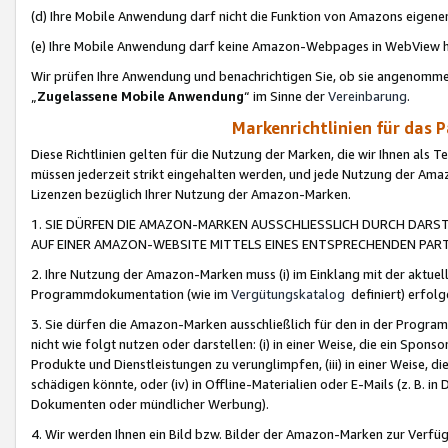
(d) Ihre Mobile Anwendung darf nicht die Funktion von Amazons eige
(e) Ihre Mobile Anwendung darf keine Amazon-Webpages in WebView 
Wir prüfen Ihre Anwendung und benachrichtigen Sie, ob sie angenomm
„
Zugelassene Mobile Anwendung
“ im Sinne der
Vereinbarung
.
Markenrichtlinien für das 
Diese Richtlinien gelten für die Nutzung der Marken, die wir Ihnen als 
müssen jederzeit strikt eingehalten werden, und jede Nutzung der Ama
Lizenzen bezüglich Ihrer Nutzung der Amazon-Marken.
1. SIE DÜRFEN DIE AMAZON-MARKEN AUSSCHLIESSLICH DURCH DARS
AUF EINER AMAZON-WEBSITE MITTELS EINES ENTSPRECHENDEN PART
2. Ihre Nutzung der Amazon-Marken muss (i) im Einklang mit der aktuells
Programmdokumentation (wie im
Vergütungskatalog
definiert) erfolg
3. Sie dürfen die Amazon-Marken ausschließlich für den in der Progr
nicht wie folgt nutzen oder darstellen: (i) in einer Weise, die ein Spo
Produkte und Dienstleistungen zu verunglimpfen, (iii) in einer Weise
schädigen könnte, oder (iv) in Offline-Materialien oder E-Mails (z. B.
Dokumenten oder mündlicher Werbung).
4. Wir werden Ihnen ein Bild bzw. Bilder der Amazon-Marken zur Verfüg