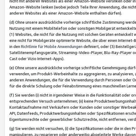
nicht mit anderen Websites als einer Amazon-Website verlinken oder i
Amazon-Website lenken (wobei jedoch Teile Ihrer Anwendung, die nich
anderen Websites als einer Amazon-Website enthalten dürfen).
(d) Ohne unsere ausdrückliche vorherige schriftliche Zustimmung werd
Nutzung mit einem Mobiltelefon oder sonstigen Mobilgerät entwickelt
(1) Websites, die nicht für die Nutzung mit solchen Geräten entwickelt
eine nicht für Mobilgeräte optimierte Website, die über einen Interne
in den
Richtlinie für Mobile Anwendungen
definiert, oder (3) Beistellge
Satellitenempfangsgeräte, Streaming-Video-Player, Blu-Ray-Player ode
Cast oder Vizio Internet-Apps).
(e) Ohne unsere ausdrückliche vorherige schriftliche Genehmigung dürfe
verwenden, um Produkt-Werbeinhalte zu aggregieren, zu analysieren, 
anderen Anwendungen, die für die Verwendung durch Personen oder Or
für die direkte Schulung oder Feinabstimmung eines maschinellen Lern
(f) Sie werden (i) nicht in irgendeiner Weise in die Funktionalität ode
entsprechenden Versuch unternehmen; (ii) keine Produktwerbungsinha
Kontaktaufnahme mit Verkäufern oder Kunden oder sonstiger Werbeaktiv
API, Datenfeeds, Produktwerbungsinhalten oder Spezifikationen erschei
Eigentumsrechte oder gewerblicher Schutzrechte, nicht entfernen, verd
(g) Sie werden nicht versuchen, (i) die Spezifikationen oder die in de
manipulieren, zu reparieren oder anderweitig abgeleitete Werke davon z