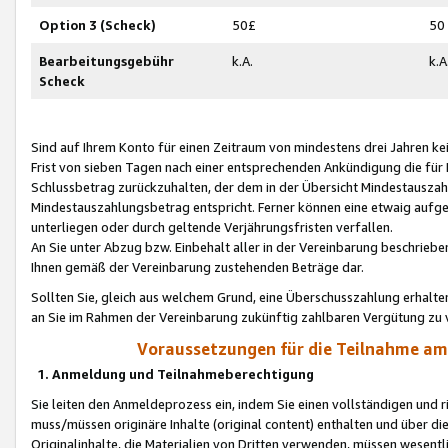
Option 3 (Scheck)
50£
50
Bearbeitungsgebühr
k.A.
k.A
Scheck
Sind auf Ihrem Konto für einen Zeitraum von mindestens drei Jahren kein
Frist von sieben Tagen nach einer entsprechenden Ankündigung die für
Schlussbetrag zurückzuhalten, der dem in der Übersicht Mindestausz
Mindestauszahlungsbetrag entspricht. Ferner können eine etwaig aufg
unterliegen oder durch geltende Verjährungsfristen verfallen.
An Sie unter Abzug bzw. Einbehalt aller in der Vereinbarung beschrieb
Ihnen gemäß der Vereinbarung zustehenden Beträge dar.
Sollten Sie, gleich aus welchem Grund, eine Überschusszahlung erhalte
an Sie im Rahmen der Vereinbarung zukünftig zahlbaren Vergütung zu 
Voraussetzungen für die Teilnahme a
1. Anmeldung und Teilnahmeberechtigung
Sie leiten den Anmeldeprozess ein, indem Sie einen vollständigen und 
muss/müssen originäre Inhalte (original content) enthalten und über d
Originalinhalte, die Materialien von Dritten verwenden, müssen wese