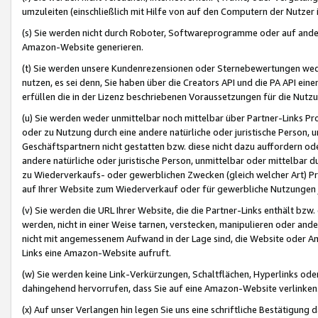
umzuleiten (einschließlich mit Hilfe von auf den Computern der Nutzer i
(s) Sie werden nicht durch Roboter, Softwareprogramme oder auf andere
Amazon-Website generieren.
(t) Sie werden unsere Kundenrezensionen oder Sternebewertungen wed
nutzen, es sei denn, Sie haben über die Creators API und die PA API e
erfüllen die in der Lizenz beschriebenen Voraussetzungen für die Nutzu
(u) Sie werden weder unmittelbar noch mittelbar über Partner-Links P
oder zu Nutzung durch eine andere natürliche oder juristische Person,
Geschäftspartnern nicht gestatten bzw. diese nicht dazu auffordern od
andere natürliche oder juristische Person, unmittelbar oder mittelbar
zu Wiederverkaufs- oder gewerblichen Zwecken (gleich welcher Art) 
auf Ihrer Website zum Wiederverkauf oder für gewerbliche Nutzungen 
(v) Sie werden die URL Ihrer Website, die die Partner-Links enthält b
werden, nicht in einer Weise tarnen, verstecken, manipulieren oder and
nicht mit angemessenem Aufwand in der Lage sind, die Website oder A
Links eine Amazon-Website aufruft.
(w) Sie werden keine Link-Verkürzungen, Schaltflächen, Hyperlinks ode
dahingehend hervorrufen, dass Sie auf eine Amazon-Website verlinken
(x) Auf unser Verlangen hin legen Sie uns eine schriftliche Bestätigung