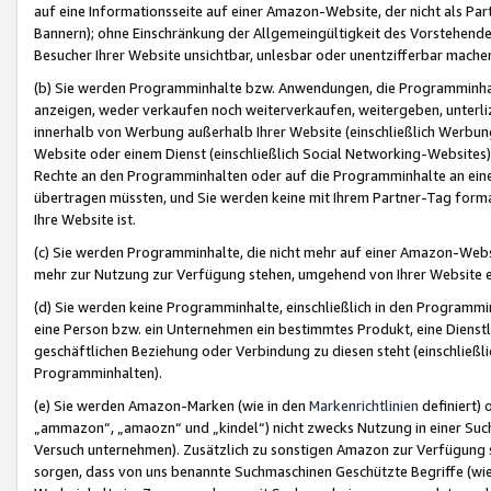
auf eine Informationsseite auf einer Amazon-Website, der nicht als Part
Bannern); ohne Einschränkung der Allgemeingültigkeit des Vorstehende
Besucher Ihrer Website unsichtbar, unlesbar oder unentzifferbar mache
(b) Sie werden Programminhalte bzw. Anwendungen, die Programminhalt
anzeigen, weder verkaufen noch weiterverkaufen, weitergeben, unterli
innerhalb von Werbung außerhalb Ihrer Website (einschließlich Werbun
Website oder einem Dienst (einschließlich Social Networking-Website
Rechte an den Programminhalten oder auf die Programminhalte an eine a
übertragen müssten, und Sie werden keine mit Ihrem Partner-Tag formati
Ihre Website ist.
(c) Sie werden Programminhalte, die nicht mehr auf einer Amazon-Websit
mehr zur Nutzung zur Verfügung stehen, umgehend von Ihrer Website e
(d) Sie werden keine Programminhalte, einschließlich in den Programmin
eine Person bzw. ein Unternehmen ein bestimmtes Produkt, eine Dienstle
geschäftlichen Beziehung oder Verbindung zu diesen steht (einschließli
Programminhalten).
(e) Sie werden Amazon-Marken (wie in den
Markenrichtlinien
definiert) 
„ammazon“, „amaozn“ und „kindel“) nicht zwecks Nutzung in einer Suc
Versuch unternehmen). Zusätzlich zu sonstigen Amazon zur Verfügung 
sorgen, dass von uns benannte Suchmaschinen Geschützte Begriffe (wie 