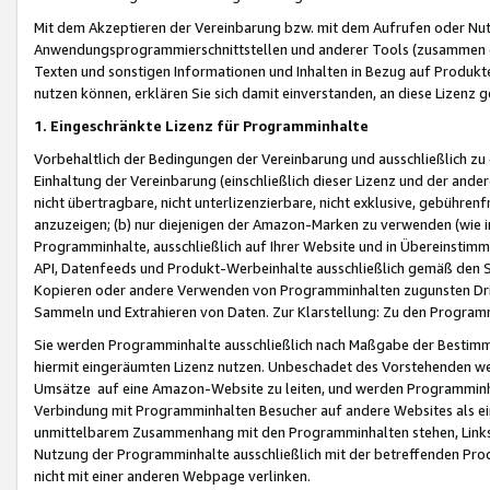
Mit dem Akzeptieren der Vereinbarung bzw. mit dem Aufrufen oder Nutz
Anwendungsprogrammierschnittstellen und anderer Tools (zusammen die
Texten und sonstigen Informationen und Inhalten in Bezug auf Produkte
nutzen können, erklären Sie sich damit einverstanden, an diese Lizenz 
1. Eingeschränkte Lizenz für Programminhalte
Vorbehaltlich der Bedingungen der Vereinbarung und ausschließlich z
Einhaltung der Vereinbarung (einschließlich dieser Lizenz und der ande
nicht übertragbare, nicht unterlizenzierbare, nicht exklusive, gebühren
anzuzeigen; (b) nur diejenigen der Amazon-Marken zu verwenden (wie in 
Programminhalte, ausschließlich auf Ihrer Website und in Übereinstimmu
API, Datenfeeds und Produkt-Werbeinhalte ausschließlich gemäß den Spe
Kopieren oder andere Verwenden von Programminhalten zugunsten Dri
Sammeln und Extrahieren von Daten. Zur Klarstellung: Zu den Program
Sie werden Programminhalte ausschließlich nach Maßgabe der Besti
hiermit eingeräumten Lizenz nutzen. Unbeschadet des Vorstehenden we
Umsätze auf eine Amazon-Website zu leiten, und werden Programminhal
Verbindung mit Programminhalten Besucher auf andere Websites als ein
unmittelbarem Zusammenhang mit den Programminhalten stehen, Links z
Nutzung der Programminhalte ausschließlich mit der betreffenden Pr
nicht mit einer anderen Webpage verlinken.