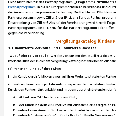
Diese Richtlinien für das Partnerprogramm („
Programmrichtlinien
“)
Partnerprogramm
; in diesen Programmrichtlinien verwendete und durch
der Vereinbarung zugewiesene Bedeutung. Die Rechte und Pflichten de
Partnerprogramm sowie Ziffer 3 der IP-Lizenz für das Partnerprogram
Einschränkung von Ziffer 6 Abs. (a) der Vereinbarung wird hiermit Fol
Partnerprogramm, die IP-Lizenz für das Partnerprogramm oder Ziffer 1
gegen die Vereinbarung.
Vergütungskatalog für das 
1. Qualifizierte Verkäufe und Qualifizierte Umsätze
„
Qualifizierte Verkäufe
“ werden von uns mit den in Ziffer 3 diese
(vorbehaltlich der in diesem Vergütungskatalog beschriebenen Ausnah
(a) Partner- Link auf Ihrer Site
:
i. ein Kunde durch Anklicken eines auf Ihrer Website platzierten Part
ii. während einer einzigen Internetsitzung eines der nachstehend unter (i)
Kunde den Partner-Link anklickt und mit dem zuerst eintretenden der f
A. Ablauf von 24 Stunden seit dem Klick,
B. der Kunde bestellt ein Produkt, mit Ausnahme eines digitalen P
Download einer Amazon Software oder Produkte, die unter dem N
Downloads“, „Amazon Coin“, „Kindle Books“, „Kindle Newspapers“, „