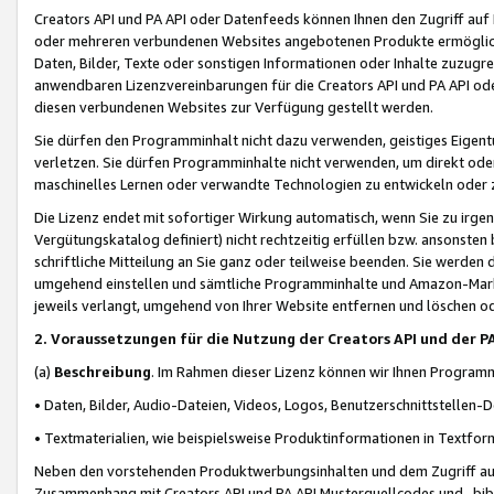
Creators API und PA API oder Datenfeeds können Ihnen den Zugriff auf D
oder mehreren verbundenen Websites angebotenen Produkte ermögliche
Daten, Bilder, Texte oder sonstigen Informationen oder Inhalte zuzugre
anwendbaren Lizenzvereinbarungen für die Creators API und PA API od
diesen verbundenen Websites zur Verfügung gestellt werden.
Sie dürfen den Programminhalt nicht dazu verwenden, geistiges Eigent
verletzen. Sie dürfen Programminhalte nicht verwenden, um direkt ode
maschinelles Lernen oder verwandte Technologien zu entwickeln oder zu
Die Lizenz endet mit sofortiger Wirkung automatisch, wenn Sie zu irg
Vergütungskatalog definiert) nicht rechtzeitig erfüllen bzw. ansonsten
schriftliche Mitteilung an Sie ganz oder teilweise beenden. Sie werden
umgehend einstellen und sämtliche Programminhalte und Amazon-Marke
jeweils verlangt, umgehend von Ihrer Website entfernen und löschen od
2. Voraussetzungen für die Nutzung der Creators API und der P
(a)
Beschreibung
. Im Rahmen dieser Lizenz können wir Ihnen Programmi
• Daten, Bilder, Audio-Dateien, Videos, Logos, Benutzerschnittstellen-
• Textmaterialien, wie beispielsweise Produktinformationen in Textfor
Neben den vorstehenden Produktwerbungsinhalten und dem Zugriff auf 
Zusammenhang mit Creators API und PA API Musterquellcodes und -bibli