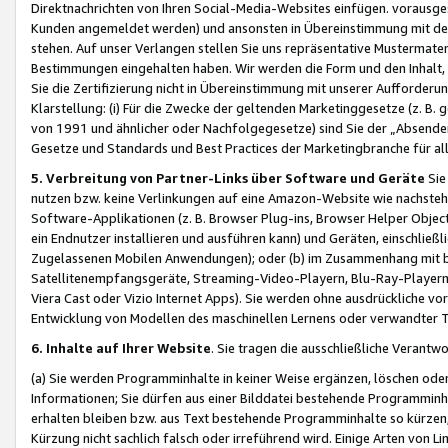
Direktnachrichten von Ihren Social-Media-Websites einfügen. vorausg
Kunden angemeldet werden) und ansonsten in Übereinstimmung mit der
stehen. Auf unser Verlangen stellen Sie uns repräsentative Mustermater
Bestimmungen eingehalten haben. Wir werden die Form und den Inhalt, di
Sie die Zertifizierung nicht in Übereinstimmung mit unserer Aufforderu
Klarstellung: (i) Für die Zwecke der geltenden Marketinggesetze (z. 
von 1991 und ähnlicher oder Nachfolgegesetze) sind Sie der „Absender“ j
Gesetze und Standards und Best Practices der Marketingbranche für 
5. Verbreitung von Partner-Links über Software und Geräte
Sie
nutzen bzw. keine Verlinkungen auf eine Amazon-Website wie nachsteh
Software-Applikationen (z. B. Browser Plug-ins, Browser Helper Objec
ein Endnutzer installieren und ausführen kann) und Geräten, einschlie
Zugelassenen Mobilen Anwendungen); oder (b) im Zusammenhang mit bzw.
Satellitenempfangsgeräte, Streaming-Video-Playern, Blu-Ray-Playern 
Viera Cast oder Vizio Internet Apps). Sie werden ohne ausdrückliche v
Entwicklung von Modellen des maschinellen Lernens oder verwandter 
6. Inhalte auf Ihrer Website
. Sie tragen die ausschließliche Verantwo
(a) Sie werden Programminhalte in keiner Weise ergänzen, löschen oder
Informationen; Sie dürfen aus einer Bilddatei bestehende Programminhal
erhalten bleiben bzw. aus Text bestehende Programminhalte so kürzen, 
Kürzung nicht sachlich falsch oder irreführend wird. Einige Arten von L