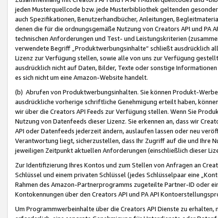
jeden Musterquellcode bzw. jede Musterbibliothek geltenden gesonder
auch Spezifikationen, Benutzerhandbücher, Anleitungen, Begleitmaterial
denen die für die ordnungsgemäße Nutzung von Creators API und PA A
technischen Anforderungen und Test- und Leistungskriterien (zusammen
verwendete Begriff „Produktwerbungsinhalte“ schließt ausdrücklich al
Lizenz zur Verfügung stellen, sowie alle von uns zur Verfügung gestel
ausdrücklich nicht auf Daten, Bilder, Texte oder sonstige Informatione
es sich nicht um eine Amazon-Website handelt.
(b) Abrufen von Produktwerbungsinhalten. Sie können Produkt-Werbein
ausdrückliche vorherige schriftliche Genehmigung erteilt haben, könn
wir über die Creators API Feeds zur Verfügung stellen. Wenn Sie Produk
Nutzung von Datenfeeds dieser Lizenz. Sie erkennen an, dass wir Creat
API oder Datenfeeds jederzeit ändern, auslaufen lassen oder neu veröffe
Verantwortung liegt, sicherzustellen, dass Ihr Zugriff auf die und Ihr
jeweiligen Zeitpunkt aktuellen Anforderungen (einschließlich dieser Liz
Zur Identifizierung Ihres Kontos und zum Stellen von Anfragen an Crea
Schlüssel und einem privaten Schlüssel (jedes Schlüsselpaar eine „Kon
Rahmen des Amazon-Partnerprogramms zugeteilte Partner-ID oder ein
Kontokennungen über den Creators API und PA API Kontoerstellungspro
Um Programmwerbeinhalte über die Creators API Dienste zu erhalten, m