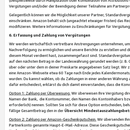
(beispielsweise durch Manipulation oder Kombination von Attributions-
Vergütungen und/oder der Beendigung deiner Teilnahme am Partnerp
Gelegentlich können wir die Möglichkeit unserer Partner, Standardv
einschränken. Amazon behält sich (ungeachtet etwaiger Fristen) das Re
modifizieren. Weitere Informationen zu Einschränkungen für Vergütung
6. Erfassung und Zahlung von Vergütungen
Wir werden wirtschaftlich vertretbare Anstrengungen unternehmen, um 
Nachverfolgung zu ermöglichen und unsere Berichte zu erstellen und di
diesem Monat verdient hast, zusammengefasst sind. Standardvergütung
auf den nächsten Betrag in der Landeswährung gerundet werden (z. B. C
über oder unter dem in deiner Preiskarte angegebenen Satz liegt. Wir
eine Amazon-Webseite etwa 60 Tage nach Ende jedes Kalendermonats, i
wurden. Du kannst wählen, ob du Zahlungen in einer anderen Währung
dafür entscheidest, erklärst du dich damit einverstanden, dass die K
Option 1: Zahlung per Überweisung.
Wir überweisen Ihre Vergütung dir
Namen der Bank, die Kontonummer, den Namen des Kontoinhabers bzw. a
erforderlich) nennen. Sollten Sie sich für diese Option entscheiden, be
fällige Gesamtbetrag den in der
Übersicht Mindestauszahlungsbet
Option 2: Zahlung per Amazon-Geschenkgutschein.
Wir übersenden Ihne
Partnerkonto genannte Haupt-E-Mail-Adresse. Diese Geschenkgutschei