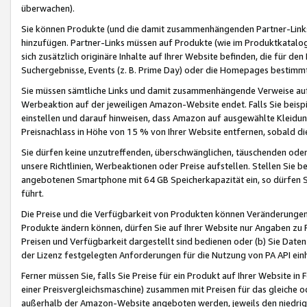
überwachen).
Sie können Produkte (und die damit zusammenhängenden Partner-Links)
hinzufügen. Partner-Links müssen auf Produkte (wie im Produktkatalog de
sich zusätzlich originäre Inhalte auf Ihrer Website befinden, die für 
Suchergebnisse, Events (z. B. Prime Day) oder die Homepages bestimmte
Sie müssen sämtliche Links und damit zusammenhängende Verweise auf z
Werbeaktion auf der jeweiligen Amazon-Website endet. Falls Sie beisp
einstellen und darauf hinweisen, dass Amazon auf ausgewählte Kleidun
Preisnachlass in Höhe von 15 % von Ihrer Website entfernen, sobald di
Sie dürfen keine unzutreffenden, überschwänglichen, täuschenden od
unsere Richtlinien, Werbeaktionen oder Preise aufstellen. Stellen Sie 
angebotenen Smartphone mit 64 GB Speicherkapazität ein, so dürfen S
führt.
Die Preise und die Verfügbarkeit von Produkten können Veränderungen 
Produkte ändern können, dürfen Sie auf Ihrer Website nur Angaben zu P
Preisen und Verfügbarkeit dargestellt sind bedienen oder (b) Sie Daten
der Lizenz festgelegten Anforderungen für die Nutzung von PA API einh
Ferner müssen Sie, falls Sie Preise für ein Produkt auf Ihrer Website in 
einer Preisvergleichsmaschine) zusammen mit Preisen für das gleiche o
außerhalb der Amazon-Website angeboten werden, jeweils den niedrigst