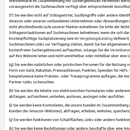
Werbeinhalte im Zusammenhang mit Suchergebnissen verwendet werden,
vorausgesetzt die Suchmaschine verfügt über entsprechende Ausschlu
(f) Sie werden nicht auf Schlagwörter, Suchbegriffe oder andere Ident
Amazon oder unseren verbundenen Unternehmen oder Abwandlungen bzw
nicht abschließende Liste unserer Marken entnehmen Sie bitte der Nich
Schlagwortauktionen auf Suchmaschinen teilnehmen, wenn die sich da
Kostenpflichtige Suchplatzierung (wie im
Vergütungskatalog
definiert
Suchmaschinen Links zur Verfügung stellen, damit Sie bei allgemeinen I
kostenfreien Suchergebnissen) auftauchen, solange Sie die
Vereinbaru
auf Ihre Website leiten und nicht unmittelbar oder mittelbar über eine
(g) Sie werden natürlichen oder juristischen Personen für die Nutzung 
Form von Geld, Rabatten, Preisnachlässen, Punkten, Spenden für Hilfs
beispielsweise keine Prämien- oder Treueprogramme auflegen, die Anrei
Partner-Links zu besuchen.
(h) Sie werden die Inhalte von elektronischen Formularen oder anderem M
abfangen, aufzeichnen, umleiten, auslesen, auslegen oder ausfüllen.
(i) Sie werden keine Kontodaten, die unsere Kunden im Zusammenhang 
Kunden der Amazon-Websites), abfragen, erheben, einholen, speichern,
(j) Sie werden Funktionen von Schaltflächen, Links oder andere Funkti
(k) Sie werden keine Bestellungen oder andere Geschäfte über eine Ama