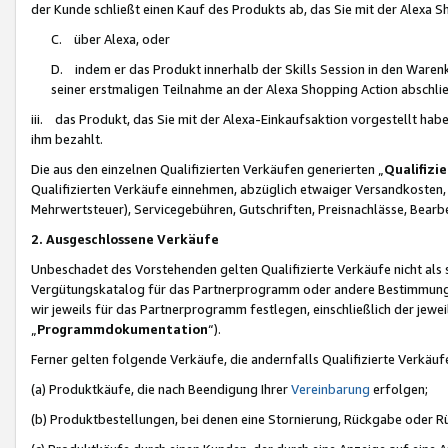
der Kunde schließt einen Kauf des Produkts ab, das Sie mit der Alexa 
C. über Alexa, oder
D. indem er das Produkt innerhalb der Skills Session in den Waren
seiner erstmaligen Teilnahme an der Alexa Shopping Action abschlie
iii. das Produkt, das Sie mit der Alexa-Einkaufsaktion vorgestellt ha
ihm bezahlt.
Die aus den einzelnen Qualifizierten Verkäufen generierten „
Qualifizi
Qualifizierten Verkäufe einnehmen, abzüglich etwaiger Versandkosten
Mehrwertsteuer), Servicegebühren, Gutschriften, Preisnachlässe, Bear
2. Ausgeschlossene Verkäufe
Unbeschadet des Vorstehenden gelten Qualifizierte Verkäufe nicht als
Vergütungskatalog für das Partnerprogramm oder andere Bestimmungen,
wir jeweils für das Partnerprogramm festlegen, einschließlich der jewe
„
Programmdokumentation
“).
Ferner gelten folgende Verkäufe, die andernfalls Qualifizierte Verkä
(a) Produktkäufe, die nach Beendigung Ihrer
Vereinbarung
erfolgen;
(b) Produktbestellungen, bei denen eine Stornierung, Rückgabe oder R