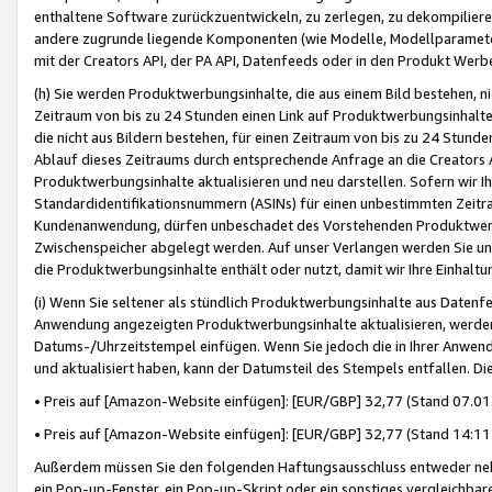
enthaltene Software zurückzuentwickeln, zu zerlegen, zu dekompilier
andere zugrunde liegende Komponenten (wie Modelle, Modellparameter
mit der Creators API, der PA API, Datenfeeds oder in den Produkt Werb
(h) Sie werden Produktwerbungsinhalte, die aus einem Bild bestehen, ni
Zeitraum von bis zu 24 Stunden einen Link auf Produktwerbungsinhalte
die nicht aus Bildern bestehen, für einen Zeitraum von bis zu 24 Stund
Ablauf dieses Zeitraums durch entsprechende Anfrage an die Creators 
Produktwerbungsinhalte aktualisieren und neu darstellen. Sofern wir Ih
Standardidentifikationsnummern (ASINs) für einen unbestimmten Zeitra
Kundenanwendung, dürfen unbeschadet des Vorstehenden Produktwerbu
Zwischenspeicher abgelegt werden. Auf unser Verlangen werden Sie un
die Produktwerbungsinhalte enthält oder nutzt, damit wir Ihre Einhalt
(i) Wenn Sie seltener als stündlich Produktwerbungsinhalte aus Datenfe
Anwendung angezeigten Produktwerbungsinhalte aktualisieren, werden 
Datums-/Uhrzeitstempel einfügen. Wenn Sie jedoch die in Ihrer Anwe
und aktualisiert haben, kann der Datumsteil des Stempels entfallen. Dies
• Preis auf [Amazon-Website einfügen]: [EUR/GBP] 32,77 (Stand 07.01.
• Preis auf [Amazon-Website einfügen]: [EUR/GBP] 32,77 (Stand 14:11 
Außerdem müssen Sie den folgenden Haftungsausschluss entweder neb
ein Pop-up-Fenster, ein Pop-up-Skript oder ein sonstiges vergleichba