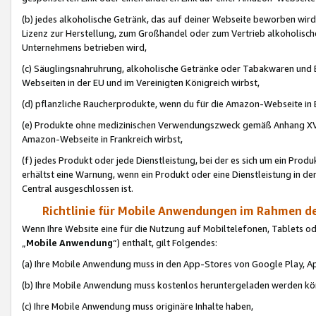
(b) jedes alkoholische Getränk, das auf deiner Webseite beworben wird
Lizenz zur Herstellung, zum Großhandel oder zum Vertrieb alkoholisch
Unternehmens betrieben wird,
(c) Säuglingsnahruhrung, alkoholische Getränke oder Tabakwaren und E
Webseiten in der EU und im Vereinigten Königreich wirbst,
(d) pflanzliche Raucherprodukte, wenn du für die Amazon-Webseite in B
(e) Produkte ohne medizinischen Verwendungszweck gemäß Anhang XVI 
Amazon-Webseite in Frankreich wirbst,
(f) jedes Produkt oder jede Dienstleistung, bei der es sich um ein Prod
erhältst eine Warnung, wenn ein Produkt oder eine Dienstleistung in de
Central ausgeschlossen ist.
Richtlinie für Mobile Anwendungen im Rahmen de
Wenn Ihre Website eine für die Nutzung auf Mobiltelefonen, Tablets 
„
Mobile Anwendung
“) enthält, gilt Folgendes:
(a) Ihre Mobile Anwendung muss in den App-Stores von Google Play, A
(b) Ihre Mobile Anwendung muss kostenlos heruntergeladen werden könn
(c) Ihre Mobile Anwendung muss originäre Inhalte haben,