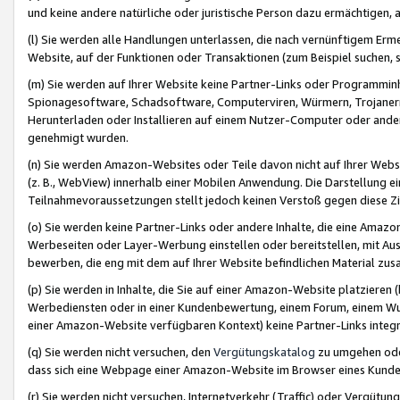
und keine andere natürliche oder juristische Person dazu ermächtigen, a
(l) Sie werden alle Handlungen unterlassen, die nach vernünftigem Erme
Website, auf der Funktionen oder Transaktionen (zum Beispiel suchen, s
(m) Sie werden auf Ihrer Website keine Partner-Links oder Programmin
Spionagesoftware, Schadsoftware, Computerviren, Würmern, Trojaner
Herunterladen oder Installieren auf einem Nutzer-Computer oder ande
genehmigt wurden.
(n) Sie werden Amazon-Websites oder Teile davon nicht auf Ihrer Websi
(z. B., WebView) innerhalb einer Mobilen Anwendung. Die Darstellung ein
Teilnahmevoraussetzungen stellt jedoch keinen Verstoß gegen diese Zif
(o) Sie werden keine Partner-Links oder andere Inhalte, die eine Am
Werbeseiten oder Layer-Werbung einstellen oder bereitstellen, mit Au
bewerben, die eng mit dem auf Ihrer Website befindlichen Material z
(p) Sie werden in Inhalte, die Sie auf einer Amazon-Website platzier
Werbediensten oder in einer Kundenbewertung, einem Forum, einem Wun
einer Amazon-Website verfügbaren Kontext) keine Partner-Links integr
(q) Sie werden nicht versuchen, den
Vergütungskatalog
zu umgehen oder
dass sich eine Webpage einer Amazon-Website im Browser eines Kunden 
(r) Sie werden nicht versuchen, Internetverkehr (Traffic) oder Vergü