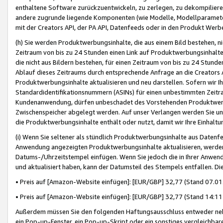
enthaltene Software zurückzuentwickeln, zu zerlegen, zu dekompilier
andere zugrunde liegende Komponenten (wie Modelle, Modellparameter
mit der Creators API, der PA API, Datenfeeds oder in den Produkt Werb
(h) Sie werden Produktwerbungsinhalte, die aus einem Bild bestehen, ni
Zeitraum von bis zu 24 Stunden einen Link auf Produktwerbungsinhalte
die nicht aus Bildern bestehen, für einen Zeitraum von bis zu 24 Stund
Ablauf dieses Zeitraums durch entsprechende Anfrage an die Creators 
Produktwerbungsinhalte aktualisieren und neu darstellen. Sofern wir Ih
Standardidentifikationsnummern (ASINs) für einen unbestimmten Zeitra
Kundenanwendung, dürfen unbeschadet des Vorstehenden Produktwerbu
Zwischenspeicher abgelegt werden. Auf unser Verlangen werden Sie un
die Produktwerbungsinhalte enthält oder nutzt, damit wir Ihre Einhalt
(i) Wenn Sie seltener als stündlich Produktwerbungsinhalte aus Datenfe
Anwendung angezeigten Produktwerbungsinhalte aktualisieren, werden 
Datums-/Uhrzeitstempel einfügen. Wenn Sie jedoch die in Ihrer Anwe
und aktualisiert haben, kann der Datumsteil des Stempels entfallen. Dies
• Preis auf [Amazon-Website einfügen]: [EUR/GBP] 32,77 (Stand 07.01.
• Preis auf [Amazon-Website einfügen]: [EUR/GBP] 32,77 (Stand 14:11 
Außerdem müssen Sie den folgenden Haftungsausschluss entweder neb
ein Pop-up-Fenster, ein Pop-up-Skript oder ein sonstiges vergleichba