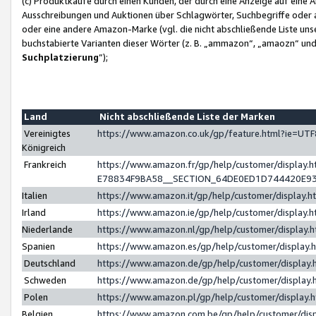
(c) Produktkäufe durch einen Kunden, der durch eine Anzeige auf eine 
Ausschreibungen und Auktionen über Schlagwörter, Suchbegriffe oder 
oder eine andere Amazon-Marke (vgl. die nicht abschließende Liste un
buchstabierte Varianten dieser Wörter (z. B. „ammazon“, „amaozn“ und „
Suchplatzierung
”);
Land
Nicht abschließende Liste der Marken
Vereinigtes
https://www.amazon.co.uk/gp/feature.html?ie=U
Königreich
Frankreich
https://www.amazon.fr/gp/help/customer/displa
E78834F9BA58__SECTION_64DE0ED1D744420E9
Italien
https://www.amazon.it/gp/help/customer/display
Irland
https://www.amazon.ie/gp/help/customer/displa
Niederlande
https://www.amazon.nl/gp/help/customer/display
Spanien
https://www.amazon.es/gp/help/customer/display
Deutschland
https://www.amazon.de/gp/help/customer/displa
Schweden
https://www.amazon.de/gp/help/customer/displa
Polen
https://www.amazon.pl/gp/help/customer/display
Belgien
https://www.amazon.com.be/gp/help/customer/d