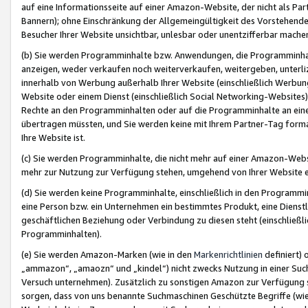
auf eine Informationsseite auf einer Amazon-Website, der nicht als Part
Bannern); ohne Einschränkung der Allgemeingültigkeit des Vorstehende
Besucher Ihrer Website unsichtbar, unlesbar oder unentzifferbar mache
(b) Sie werden Programminhalte bzw. Anwendungen, die Programminhalt
anzeigen, weder verkaufen noch weiterverkaufen, weitergeben, unterli
innerhalb von Werbung außerhalb Ihrer Website (einschließlich Werbun
Website oder einem Dienst (einschließlich Social Networking-Website
Rechte an den Programminhalten oder auf die Programminhalte an eine a
übertragen müssten, und Sie werden keine mit Ihrem Partner-Tag formati
Ihre Website ist.
(c) Sie werden Programminhalte, die nicht mehr auf einer Amazon-Websit
mehr zur Nutzung zur Verfügung stehen, umgehend von Ihrer Website e
(d) Sie werden keine Programminhalte, einschließlich in den Programmin
eine Person bzw. ein Unternehmen ein bestimmtes Produkt, eine Dienstle
geschäftlichen Beziehung oder Verbindung zu diesen steht (einschließli
Programminhalten).
(e) Sie werden Amazon-Marken (wie in den
Markenrichtlinien
definiert) 
„ammazon“, „amaozn“ und „kindel“) nicht zwecks Nutzung in einer Suc
Versuch unternehmen). Zusätzlich zu sonstigen Amazon zur Verfügung 
sorgen, dass von uns benannte Suchmaschinen Geschützte Begriffe (wie 