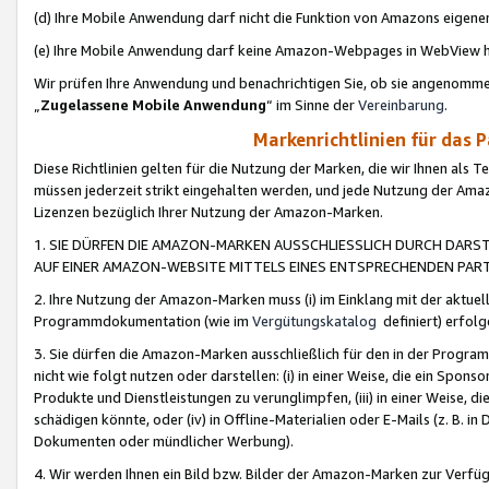
(d) Ihre Mobile Anwendung darf nicht die Funktion von Amazons eige
(e) Ihre Mobile Anwendung darf keine Amazon-Webpages in WebView 
Wir prüfen Ihre Anwendung und benachrichtigen Sie, ob sie angenomm
„
Zugelassene Mobile Anwendung
“ im Sinne der
Vereinbarung
.
Markenrichtlinien für das 
Diese Richtlinien gelten für die Nutzung der Marken, die wir Ihnen als 
müssen jederzeit strikt eingehalten werden, und jede Nutzung der Ama
Lizenzen bezüglich Ihrer Nutzung der Amazon-Marken.
1. SIE DÜRFEN DIE AMAZON-MARKEN AUSSCHLIESSLICH DURCH DARS
AUF EINER AMAZON-WEBSITE MITTELS EINES ENTSPRECHENDEN PART
2. Ihre Nutzung der Amazon-Marken muss (i) im Einklang mit der aktuells
Programmdokumentation (wie im
Vergütungskatalog
definiert) erfolg
3. Sie dürfen die Amazon-Marken ausschließlich für den in der Progr
nicht wie folgt nutzen oder darstellen: (i) in einer Weise, die ein Spo
Produkte und Dienstleistungen zu verunglimpfen, (iii) in einer Weise
schädigen könnte, oder (iv) in Offline-Materialien oder E-Mails (z. B.
Dokumenten oder mündlicher Werbung).
4. Wir werden Ihnen ein Bild bzw. Bilder der Amazon-Marken zur Verfüg