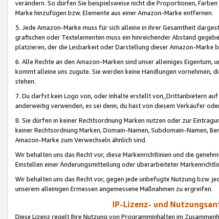
verändern. So dürfen Sie beispielsweise nicht die Proportionen, Farb
Marke hinzufügen bzw. Elemente aus einer Amazon-Marke entfernen.
5. Jede Amazon-Marke muss für sich alleine in ihrer Gesamtheit darge
grafischen oder Textelementen muss ein hinreichender Abstand gegebe
platzieren, der die Lesbarkeit oder Darstellung dieser Amazon-Marke b
6. Alle Rechte an den Amazon-Marken sind unser alleiniges Eigentum, 
kommt alleine uns zugute. Sie werden keine Handlungen vornehmen, 
stehen.
7. Du darfst kein Logo von, oder Inhalte erstellt von,
Drittanbietern au
anderweitig verwenden, es sei denn, du hast von diesem Verkäufer oder
8. Sie dürfen in keiner Rechtsordnung Marken nutzen oder zur Eintragu
keiner Rechtsordnung Marken, Domain-Namen, Subdomain-Namen, Benu
Amazon-Marke zum Verwechseln ähnlich sind.
Wir behalten uns das Recht vor, diese Markenrichtlinien und die gene
Einstellen einer Änderungsmitteilung oder überarbeiteter Markenricht
Wir behalten uns das Recht vor, gegen jede unbefugte Nutzung bzw. jede 
unserem alleinigen Ermessen angemessene Maßnahmen zu ergreifen.
IP-Lizenz- und Nutzungsan
Diese Lizenz regelt Ihre Nutzung von Programminhalten im Zusammen