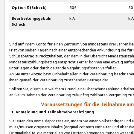
Option 3 (Scheck)
50£
50
Bearbeitungsgebühr
k.A.
k.A
Scheck
Sind auf Ihrem Konto für einen Zeitraum von mindestens drei Jahren kein
Frist von sieben Tagen nach einer entsprechenden Ankündigung die für
Schlussbetrag zurückzuhalten, der dem in der Übersicht Mindestausz
Mindestauszahlungsbetrag entspricht. Ferner können eine etwaig aufg
unterliegen oder durch geltende Verjährungsfristen verfallen.
An Sie unter Abzug bzw. Einbehalt aller in der Vereinbarung beschrieb
Ihnen gemäß der Vereinbarung zustehenden Beträge dar.
Sollten Sie, gleich aus welchem Grund, eine Überschusszahlung erhalte
an Sie im Rahmen der Vereinbarung zukünftig zahlbaren Vergütung zu 
Voraussetzungen für die Teilnahme a
1. Anmeldung und Teilnahmeberechtigung
Sie leiten den Anmeldeprozess ein, indem Sie einen vollständigen und 
muss/müssen originäre Inhalte (original content) enthalten und über d
Originalinhalte, die Materialien von Dritten verwenden, müssen wese