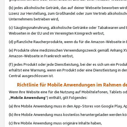
(b) jedes alkoholische Getränk, das auf deiner Webseite beworben wird
Lizenz zur Herstellung, zum Großhandel oder zum Vertrieb alkoholisch
Unternehmens betrieben wird,
(c) Säuglingsnahruhrung, alkoholische Getränke oder Tabakwaren und E
Webseiten in der EU und im Vereinigten Königreich wirbst,
(d) pflanzliche Raucherprodukte, wenn du für die Amazon-Webseite in B
(e) Produkte ohne medizinischen Verwendungszweck gemäß Anhang XVI 
Amazon-Webseite in Frankreich wirbst,
(f) jedes Produkt oder jede Dienstleistung, bei der es sich um ein Prod
erhältst eine Warnung, wenn ein Produkt oder eine Dienstleistung in de
Central ausgeschlossen ist.
Richtlinie für Mobile Anwendungen im Rahmen de
Wenn Ihre Website eine für die Nutzung auf Mobiltelefonen, Tablets 
„
Mobile Anwendung
“) enthält, gilt Folgendes:
(a) Ihre Mobile Anwendung muss in den App-Stores von Google Play, A
(b) Ihre Mobile Anwendung muss kostenlos heruntergeladen werden könn
(c) Ihre Mobile Anwendung muss originäre Inhalte haben,