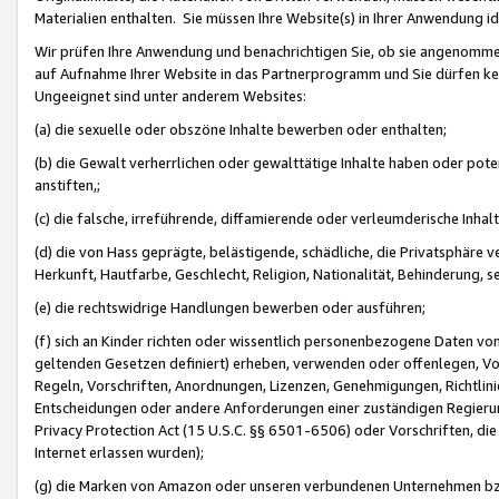
Materialien enthalten. Sie müssen Ihre Website(s) in Ihrer Anwendung ide
Wir prüfen Ihre Anwendung und benachrichtigen Sie, ob sie angenommen
auf Aufnahme Ihrer Website in das Partnerprogramm und Sie dürfen kei
Ungeeignet sind unter anderem Websites:
(a) die sexuelle oder obszöne Inhalte bewerben oder enthalten;
(b) die Gewalt verherrlichen oder gewalttätige Inhalte haben oder pot
anstiften,;
(c) die falsche, irreführende, diffamierende oder verleumderische Inha
(d) die von Hass geprägte, belästigende, schädliche, die Privatsphäre v
Herkunft, Hautfarbe, Geschlecht, Religion, Nationalität, Behinderung, 
(e) die rechtswidrige Handlungen bewerben oder ausführen;
(f) sich an Kinder richten oder wissentlich personenbezogene Daten vo
geltenden Gesetzen definiert) erheben, verwenden oder offenlegen, Vo
Regeln, Vorschriften, Anordnungen, Lizenzen, Genehmigungen, Richtlini
Entscheidungen oder andere Anforderungen einer zuständigen Regierung
Privacy Protection Act (15 U.S.C. §§ 6501-6506) oder Vorschriften, di
Internet erlassen wurden);
(g) die Marken von Amazon oder unseren verbundenen Unternehmen b