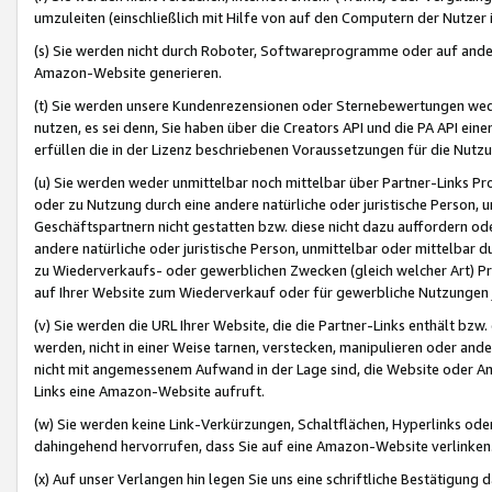
umzuleiten (einschließlich mit Hilfe von auf den Computern der Nutzer i
(s) Sie werden nicht durch Roboter, Softwareprogramme oder auf andere
Amazon-Website generieren.
(t) Sie werden unsere Kundenrezensionen oder Sternebewertungen wed
nutzen, es sei denn, Sie haben über die Creators API und die PA API e
erfüllen die in der Lizenz beschriebenen Voraussetzungen für die Nutzu
(u) Sie werden weder unmittelbar noch mittelbar über Partner-Links P
oder zu Nutzung durch eine andere natürliche oder juristische Person,
Geschäftspartnern nicht gestatten bzw. diese nicht dazu auffordern od
andere natürliche oder juristische Person, unmittelbar oder mittelbar
zu Wiederverkaufs- oder gewerblichen Zwecken (gleich welcher Art) 
auf Ihrer Website zum Wiederverkauf oder für gewerbliche Nutzungen 
(v) Sie werden die URL Ihrer Website, die die Partner-Links enthält b
werden, nicht in einer Weise tarnen, verstecken, manipulieren oder and
nicht mit angemessenem Aufwand in der Lage sind, die Website oder A
Links eine Amazon-Website aufruft.
(w) Sie werden keine Link-Verkürzungen, Schaltflächen, Hyperlinks ode
dahingehend hervorrufen, dass Sie auf eine Amazon-Website verlinken
(x) Auf unser Verlangen hin legen Sie uns eine schriftliche Bestätigung