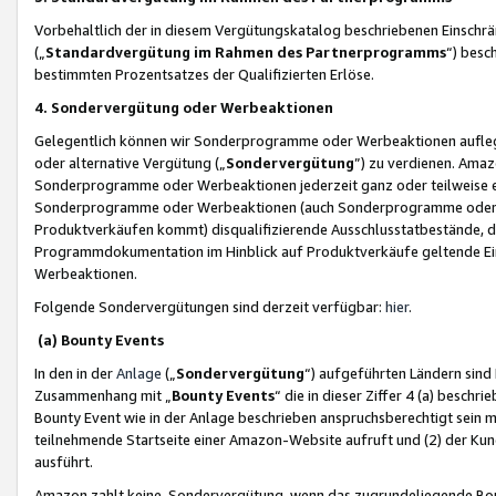
Vorbehaltlich der in diesem Vergütungskatalog beschriebenen Einschr
(„
Standardvergütung im Rahmen des Partnerprogramms
“) besc
bestimmten Prozentsatzes der Qualifizierten Erlöse.
4. Sondervergütung oder Werbeaktionen
Gelegentlich können wir Sonderprogramme oder Werbeaktionen auflegen,
oder alternative Vergütung („
Sondervergütung
”) zu verdienen. Amazo
Sonderprogramme oder Werbeaktionen jederzeit ganz oder teilweise einz
Sonderprogramme oder Werbeaktionen (auch Sonderprogramme oder We
Produktverkäufen kommt) disqualifizierende Ausschlusstatbestände, di
Programmdokumentation im Hinblick auf Produktverkäufe geltende E
Werbeaktionen.
Folgende Sondervergütungen sind derzeit verfügbar:
hier
.
(a) Bounty Events
In den in der
Anlage
(„
Sondervergütung
“) aufgeführten Ländern sind
Zusammenhang mit „
Bounty Events
“ die in dieser Ziffer 4 (a) besch
Bounty Event wie in der Anlage beschrieben anspruchsberechtigt sein mu
teilnehmende Startseite einer Amazon-Website aufruft und (2) der Kun
ausführt.
Amazon zahlt keine Sondervergütung, wenn das zugrundeliegende Boun