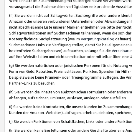
Werbeinhalte im Zusammenhang mit Suchergebnissen verwendet werden,
vorausgesetzt die Suchmaschine verfügt über entsprechende Ausschlu
(f) Sie werden nicht auf Schlagwörter, Suchbegriffe oder andere Ident
Amazon oder unseren verbundenen Unternehmen oder Abwandlungen bzw
nicht abschließende Liste unserer Marken entnehmen Sie bitte der Nich
Schlagwortauktionen auf Suchmaschinen teilnehmen, wenn die sich da
Kostenpflichtige Suchplatzierung (wie im
Vergütungskatalog
definiert
Suchmaschinen Links zur Verfügung stellen, damit Sie bei allgemeinen I
kostenfreien Suchergebnissen) auftauchen, solange Sie die
Vereinbaru
auf Ihre Website leiten und nicht unmittelbar oder mittelbar über eine
(g) Sie werden natürlichen oder juristischen Personen für die Nutzung 
Form von Geld, Rabatten, Preisnachlässen, Punkten, Spenden für Hilfs
beispielsweise keine Prämien- oder Treueprogramme auflegen, die Anrei
Partner-Links zu besuchen.
(h) Sie werden die Inhalte von elektronischen Formularen oder anderem M
abfangen, aufzeichnen, umleiten, auslesen, auslegen oder ausfüllen.
(i) Sie werden keine Kontodaten, die unsere Kunden im Zusammenhang 
Kunden der Amazon-Websites), abfragen, erheben, einholen, speichern,
(j) Sie werden Funktionen von Schaltflächen, Links oder andere Funkti
(k) Sie werden keine Bestellungen oder andere Geschäfte über eine Ama