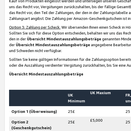
Kauf von Produkten eingelöst werden und unterliegen unseren Geschäf
uns das Recht vor, Vergütungen zurückzuhalten, bis der fällige Gesamt
das Recht vor, den Teil der Zahlungen, der den in der Zahlungstabelle 
Zahlungsart angibst. Die Zahlung per Amazon-Geschenkgutschein ist in
Option 3: Zahlung per Scheck.
Wir übersenden Ihnen einen Scheck in Höh
Sollten Sie sich für diese Option entscheiden, behalten wir uns das Rec
den in der
Übersicht Mindestauszahlungsbeträge
genannten Mindest
der
Übersicht Mindestauszahlungsbeträge
angegebene Bearbeitung
und Schweden nicht verfügbar.
Sollten Sie keine gültigen Informationen für die Zahlungsoption bereit
oder die Auszahlung verdienter Vergütung zurückhalten, bis Sie eine A
Übersicht Mindestauszahlungsbeträge
UK Maxium
UK
FR,
Minimum
un
Option 1 (Überweisung)
25£
25
£5,000
Option 2
25£
25
(Geschenkgutschein)