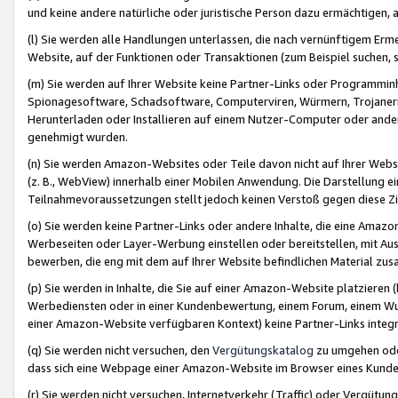
und keine andere natürliche oder juristische Person dazu ermächtigen, a
(l) Sie werden alle Handlungen unterlassen, die nach vernünftigem Erme
Website, auf der Funktionen oder Transaktionen (zum Beispiel suchen, s
(m) Sie werden auf Ihrer Website keine Partner-Links oder Programmin
Spionagesoftware, Schadsoftware, Computerviren, Würmern, Trojaner
Herunterladen oder Installieren auf einem Nutzer-Computer oder ande
genehmigt wurden.
(n) Sie werden Amazon-Websites oder Teile davon nicht auf Ihrer Websi
(z. B., WebView) innerhalb einer Mobilen Anwendung. Die Darstellung ein
Teilnahmevoraussetzungen stellt jedoch keinen Verstoß gegen diese Zif
(o) Sie werden keine Partner-Links oder andere Inhalte, die eine Am
Werbeseiten oder Layer-Werbung einstellen oder bereitstellen, mit Au
bewerben, die eng mit dem auf Ihrer Website befindlichen Material z
(p) Sie werden in Inhalte, die Sie auf einer Amazon-Website platzier
Werbediensten oder in einer Kundenbewertung, einem Forum, einem Wun
einer Amazon-Website verfügbaren Kontext) keine Partner-Links integr
(q) Sie werden nicht versuchen, den
Vergütungskatalog
zu umgehen oder
dass sich eine Webpage einer Amazon-Website im Browser eines Kunden 
(r) Sie werden nicht versuchen, Internetverkehr (Traffic) oder Vergü