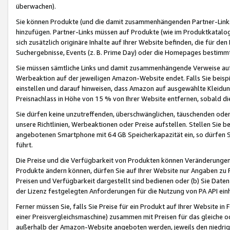
überwachen).
Sie können Produkte (und die damit zusammenhängenden Partner-Links)
hinzufügen. Partner-Links müssen auf Produkte (wie im Produktkatalog de
sich zusätzlich originäre Inhalte auf Ihrer Website befinden, die für 
Suchergebnisse, Events (z. B. Prime Day) oder die Homepages bestimmte
Sie müssen sämtliche Links und damit zusammenhängende Verweise auf z
Werbeaktion auf der jeweiligen Amazon-Website endet. Falls Sie beisp
einstellen und darauf hinweisen, dass Amazon auf ausgewählte Kleidun
Preisnachlass in Höhe von 15 % von Ihrer Website entfernen, sobald di
Sie dürfen keine unzutreffenden, überschwänglichen, täuschenden od
unsere Richtlinien, Werbeaktionen oder Preise aufstellen. Stellen Sie 
angebotenen Smartphone mit 64 GB Speicherkapazität ein, so dürfen S
führt.
Die Preise und die Verfügbarkeit von Produkten können Veränderungen 
Produkte ändern können, dürfen Sie auf Ihrer Website nur Angaben zu P
Preisen und Verfügbarkeit dargestellt sind bedienen oder (b) Sie Daten
der Lizenz festgelegten Anforderungen für die Nutzung von PA API einh
Ferner müssen Sie, falls Sie Preise für ein Produkt auf Ihrer Website in 
einer Preisvergleichsmaschine) zusammen mit Preisen für das gleiche o
außerhalb der Amazon-Website angeboten werden, jeweils den niedrigst