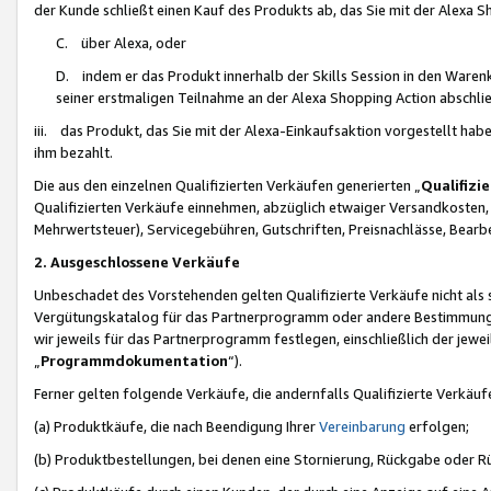
der Kunde schließt einen Kauf des Produkts ab, das Sie mit der Alexa 
C. über Alexa, oder
D. indem er das Produkt innerhalb der Skills Session in den Waren
seiner erstmaligen Teilnahme an der Alexa Shopping Action abschlie
iii. das Produkt, das Sie mit der Alexa-Einkaufsaktion vorgestellt ha
ihm bezahlt.
Die aus den einzelnen Qualifizierten Verkäufen generierten „
Qualifizi
Qualifizierten Verkäufe einnehmen, abzüglich etwaiger Versandkosten
Mehrwertsteuer), Servicegebühren, Gutschriften, Preisnachlässe, Bear
2. Ausgeschlossene Verkäufe
Unbeschadet des Vorstehenden gelten Qualifizierte Verkäufe nicht als
Vergütungskatalog für das Partnerprogramm oder andere Bestimmungen,
wir jeweils für das Partnerprogramm festlegen, einschließlich der jewe
„
Programmdokumentation
“).
Ferner gelten folgende Verkäufe, die andernfalls Qualifizierte Verkä
(a) Produktkäufe, die nach Beendigung Ihrer
Vereinbarung
erfolgen;
(b) Produktbestellungen, bei denen eine Stornierung, Rückgabe oder R