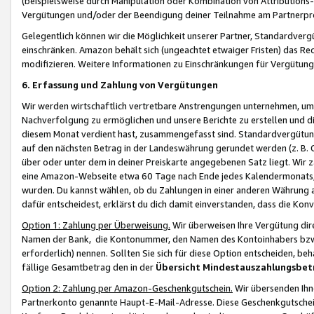
(beispielsweise durch Manipulation oder Kombination von Attributions-
Vergütungen und/oder der Beendigung deiner Teilnahme am Partnerp
Gelegentlich können wir die Möglichkeit unserer Partner, Standardv
einschränken. Amazon behält sich (ungeachtet etwaiger Fristen) das Re
modifizieren. Weitere Informationen zu Einschränkungen für Vergütung
6. Erfassung und Zahlung von Vergütungen
Wir werden wirtschaftlich vertretbare Anstrengungen unternehmen, um 
Nachverfolgung zu ermöglichen und unsere Berichte zu erstellen und di
diesem Monat verdient hast, zusammengefasst sind. Standardvergütung
auf den nächsten Betrag in der Landeswährung gerundet werden (z. B. C
über oder unter dem in deiner Preiskarte angegebenen Satz liegt. Wir
eine Amazon-Webseite etwa 60 Tage nach Ende jedes Kalendermonats, i
wurden. Du kannst wählen, ob du Zahlungen in einer anderen Währung
dafür entscheidest, erklärst du dich damit einverstanden, dass die K
Option 1: Zahlung per Überweisung.
Wir überweisen Ihre Vergütung dir
Namen der Bank, die Kontonummer, den Namen des Kontoinhabers bzw. a
erforderlich) nennen. Sollten Sie sich für diese Option entscheiden, be
fällige Gesamtbetrag den in der
Übersicht Mindestauszahlungsbet
Option 2: Zahlung per Amazon-Geschenkgutschein.
Wir übersenden Ihne
Partnerkonto genannte Haupt-E-Mail-Adresse. Diese Geschenkgutschei