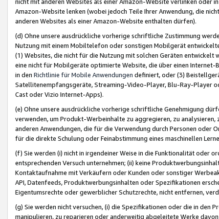
nicht mit anderen Websites als einer Amazon-Website verlinken oder i
Amazon-Website lenken (wobei jedoch Teile Ihrer Anwendung, die nich
anderen Websites als einer Amazon-Website enthalten dürfen).
(d) Ohne unsere ausdrückliche vorherige schriftliche Zustimmung werd
Nutzung mit einem Mobiltelefon oder sonstigen Mobilgerät entwickelt
(1) Websites, die nicht für die Nutzung mit solchen Geräten entwickelt
eine nicht für Mobilgeräte optimierte Website, die über einen Interne
in den
Richtlinie für Mobile Anwendungen
definiert, oder (3) Beistellge
Satellitenempfangsgeräte, Streaming-Video-Player, Blu-Ray-Player ode
Cast oder Vizio Internet-Apps).
(e) Ohne unsere ausdrückliche vorherige schriftliche Genehmigung dürfe
verwenden, um Produkt-Werbeinhalte zu aggregieren, zu analysieren, 
anderen Anwendungen, die für die Verwendung durch Personen oder Or
für die direkte Schulung oder Feinabstimmung eines maschinellen Lern
(f) Sie werden (i) nicht in irgendeiner Weise in die Funktionalität ode
entsprechenden Versuch unternehmen; (ii) keine Produktwerbungsinha
Kontaktaufnahme mit Verkäufern oder Kunden oder sonstiger Werbeaktiv
API, Datenfeeds, Produktwerbungsinhalten oder Spezifikationen erschei
Eigentumsrechte oder gewerblicher Schutzrechte, nicht entfernen, verd
(g) Sie werden nicht versuchen, (i) die Spezifikationen oder die in de
manipulieren, zu reparieren oder anderweitig abgeleitete Werke davon z