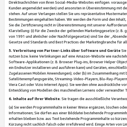
Direktnachrichten von Ihren Social-Media-Websites einfügen. vorausg
Kunden angemeldet werden) und ansonsten in Übereinstimmung mit der
stehen. Auf unser Verlangen stellen Sie uns repräsentative Mustermater
Bestimmungen eingehalten haben. Wir werden die Form und den Inhalt, di
Sie die Zertifizierung nicht in Übereinstimmung mit unserer Aufforderu
Klarstellung: (i) Für die Zwecke der geltenden Marketinggesetze (z. 
von 1991 und ähnlicher oder Nachfolgegesetze) sind Sie der „Absender“ j
Gesetze und Standards und Best Practices der Marketingbranche für 
5. Verbreitung von Partner-Links über Software und Geräte
Sie
nutzen bzw. keine Verlinkungen auf eine Amazon-Website wie nachsteh
Software-Applikationen (z. B. Browser Plug-ins, Browser Helper Objec
ein Endnutzer installieren und ausführen kann) und Geräten, einschlie
Zugelassenen Mobilen Anwendungen); oder (b) im Zusammenhang mit bzw.
Satellitenempfangsgeräte, Streaming-Video-Playern, Blu-Ray-Playern 
Viera Cast oder Vizio Internet Apps). Sie werden ohne ausdrückliche v
Entwicklung von Modellen des maschinellen Lernens oder verwandter 
6. Inhalte auf Ihrer Website
. Sie tragen die ausschließliche Verantwo
(a) Sie werden Programminhalte in keiner Weise ergänzen, löschen oder
Informationen; Sie dürfen aus einer Bilddatei bestehende Programminhal
erhalten bleiben bzw. aus Text bestehende Programminhalte so kürzen, 
Kürzung nicht sachlich falsch oder irreführend wird. Einige Arten von L