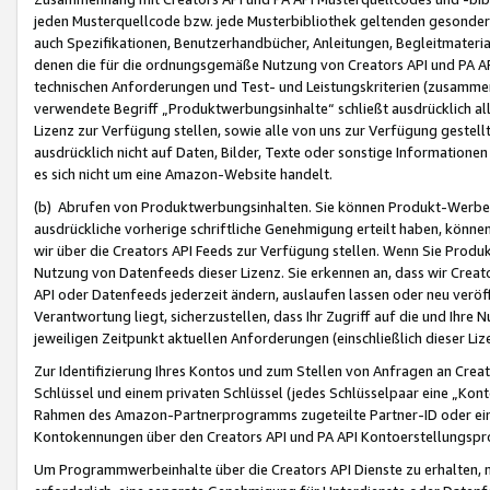
jeden Musterquellcode bzw. jede Musterbibliothek geltenden gesonder
auch Spezifikationen, Benutzerhandbücher, Anleitungen, Begleitmaterial
denen die für die ordnungsgemäße Nutzung von Creators API und PA A
technischen Anforderungen und Test- und Leistungskriterien (zusammen
verwendete Begriff „Produktwerbungsinhalte“ schließt ausdrücklich al
Lizenz zur Verfügung stellen, sowie alle von uns zur Verfügung gestel
ausdrücklich nicht auf Daten, Bilder, Texte oder sonstige Informatione
es sich nicht um eine Amazon-Website handelt.
(b) Abrufen von Produktwerbungsinhalten. Sie können Produkt-Werbein
ausdrückliche vorherige schriftliche Genehmigung erteilt haben, könn
wir über die Creators API Feeds zur Verfügung stellen. Wenn Sie Produk
Nutzung von Datenfeeds dieser Lizenz. Sie erkennen an, dass wir Creat
API oder Datenfeeds jederzeit ändern, auslaufen lassen oder neu veröffe
Verantwortung liegt, sicherzustellen, dass Ihr Zugriff auf die und Ihr
jeweiligen Zeitpunkt aktuellen Anforderungen (einschließlich dieser Liz
Zur Identifizierung Ihres Kontos und zum Stellen von Anfragen an Crea
Schlüssel und einem privaten Schlüssel (jedes Schlüsselpaar eine „Kon
Rahmen des Amazon-Partnerprogramms zugeteilte Partner-ID oder ein
Kontokennungen über den Creators API und PA API Kontoerstellungspro
Um Programmwerbeinhalte über die Creators API Dienste zu erhalten, m