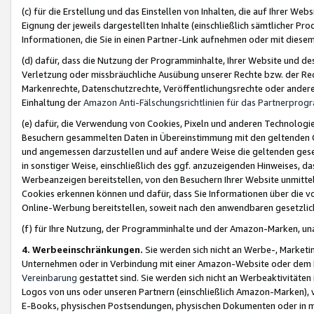
(c) für die Erstellung und das Einstellen von Inhalten, die auf Ihrer We
Eignung der jeweils dargestellten Inhalte (einschließlich sämtlicher 
Informationen, die Sie in einen Partner-Link aufnehmen oder mit diese
(d) dafür, dass die Nutzung der Programminhalte, Ihrer Website und des 
Verletzung oder missbräuchliche Ausübung unserer Rechte bzw. der Recht
Markenrechte, Datenschutzrechte, Veröffentlichungsrechte oder anderer
Einhaltung der
Amazon Anti-Fälschungsrichtlinien für das Partnerpro
(e) dafür, die Verwendung von Cookies, Pixeln und anderen Technologien
Besuchern gesammelten Daten in Übereinstimmung mit den geltenden Ge
und angemessen darzustellen und auf andere Weise die geltenden geset
in sonstiger Weise, einschließlich des ggf. anzuzeigenden Hinweises, d
Werbeanzeigen bereitstellen, von den Besuchern Ihrer Website unmitte
Cookies erkennen können und dafür, dass Sie Informationen über die v
Online-Werbung bereitstellen, soweit nach den anwendbaren gesetzlic
(f) für Ihre Nutzung, der Programminhalte und der Amazon-Marken, u
4. Werbeeinschränkungen.
Sie werden sich nicht an Werbe-, Market
Unternehmen oder in Verbindung mit einer Amazon-Website oder dem Pa
Vereinbarung
gestattet sind. Sie werden sich nicht an Werbeaktivitäten
Logos von uns oder unseren Partnern (einschließlich Amazon-Marken), 
E-Books, physischen Postsendungen, physischen Dokumenten oder in 