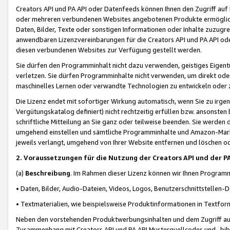
Creators API und PA API oder Datenfeeds können Ihnen den Zugriff auf D
oder mehreren verbundenen Websites angebotenen Produkte ermögliche
Daten, Bilder, Texte oder sonstigen Informationen oder Inhalte zuzugre
anwendbaren Lizenzvereinbarungen für die Creators API und PA API od
diesen verbundenen Websites zur Verfügung gestellt werden.
Sie dürfen den Programminhalt nicht dazu verwenden, geistiges Eigent
verletzen. Sie dürfen Programminhalte nicht verwenden, um direkt ode
maschinelles Lernen oder verwandte Technologien zu entwickeln oder zu
Die Lizenz endet mit sofortiger Wirkung automatisch, wenn Sie zu irg
Vergütungskatalog definiert) nicht rechtzeitig erfüllen bzw. ansonsten
schriftliche Mitteilung an Sie ganz oder teilweise beenden. Sie werden
umgehend einstellen und sämtliche Programminhalte und Amazon-Marke
jeweils verlangt, umgehend von Ihrer Website entfernen und löschen od
2. Voraussetzungen für die Nutzung der Creators API und der P
(a)
Beschreibung
. Im Rahmen dieser Lizenz können wir Ihnen Programmi
• Daten, Bilder, Audio-Dateien, Videos, Logos, Benutzerschnittstellen-
• Textmaterialien, wie beispielsweise Produktinformationen in Textfor
Neben den vorstehenden Produktwerbungsinhalten und dem Zugriff auf 
Zusammenhang mit Creators API und PA API Musterquellcodes und -bibli