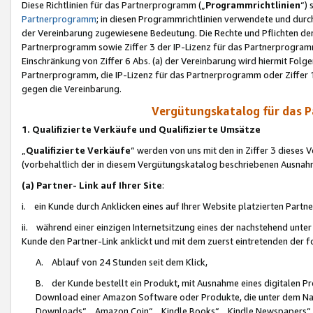
Diese Richtlinien für das Partnerprogramm („
Programmrichtlinien
“)
Partnerprogramm
; in diesen Programmrichtlinien verwendete und durch
der Vereinbarung zugewiesene Bedeutung. Die Rechte und Pflichten de
Partnerprogramm sowie Ziffer 3 der IP-Lizenz für das Partnerprogram
Einschränkung von Ziffer 6 Abs. (a) der Vereinbarung wird hiermit Fol
Partnerprogramm, die IP-Lizenz für das Partnerprogramm oder Ziffer 1
gegen die Vereinbarung.
Vergütungskatalog für das 
1. Qualifizierte Verkäufe und Qualifizierte Umsätze
„
Qualifizierte Verkäufe
“ werden von uns mit den in Ziffer 3 diese
(vorbehaltlich der in diesem Vergütungskatalog beschriebenen Ausnah
(a) Partner- Link auf Ihrer Site
:
i. ein Kunde durch Anklicken eines auf Ihrer Website platzierten Part
ii. während einer einzigen Internetsitzung eines der nachstehend unter (i)
Kunde den Partner-Link anklickt und mit dem zuerst eintretenden der f
A. Ablauf von 24 Stunden seit dem Klick,
B. der Kunde bestellt ein Produkt, mit Ausnahme eines digitalen P
Download einer Amazon Software oder Produkte, die unter dem N
Downloads“, „Amazon Coin“, „Kindle Books“, „Kindle Newspapers“, „