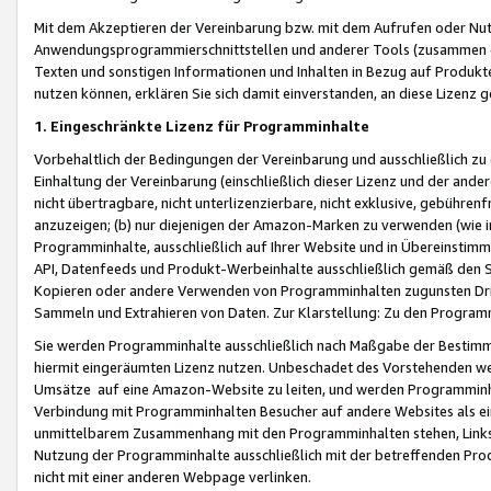
Mit dem Akzeptieren der Vereinbarung bzw. mit dem Aufrufen oder Nutz
Anwendungsprogrammierschnittstellen und anderer Tools (zusammen die
Texten und sonstigen Informationen und Inhalten in Bezug auf Produkte
nutzen können, erklären Sie sich damit einverstanden, an diese Lizenz 
1. Eingeschränkte Lizenz für Programminhalte
Vorbehaltlich der Bedingungen der Vereinbarung und ausschließlich z
Einhaltung der Vereinbarung (einschließlich dieser Lizenz und der ande
nicht übertragbare, nicht unterlizenzierbare, nicht exklusive, gebühren
anzuzeigen; (b) nur diejenigen der Amazon-Marken zu verwenden (wie in 
Programminhalte, ausschließlich auf Ihrer Website und in Übereinstimmu
API, Datenfeeds und Produkt-Werbeinhalte ausschließlich gemäß den Spe
Kopieren oder andere Verwenden von Programminhalten zugunsten Dri
Sammeln und Extrahieren von Daten. Zur Klarstellung: Zu den Program
Sie werden Programminhalte ausschließlich nach Maßgabe der Besti
hiermit eingeräumten Lizenz nutzen. Unbeschadet des Vorstehenden we
Umsätze auf eine Amazon-Website zu leiten, und werden Programminhal
Verbindung mit Programminhalten Besucher auf andere Websites als ein
unmittelbarem Zusammenhang mit den Programminhalten stehen, Links z
Nutzung der Programminhalte ausschließlich mit der betreffenden Pr
nicht mit einer anderen Webpage verlinken.