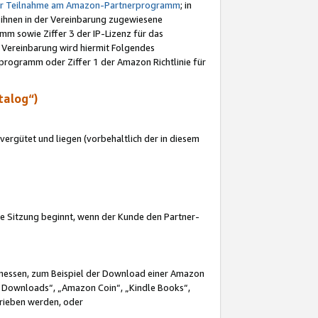
ur Teilnahme am Amazon-Partnerprogramm
; in
 ihnen in der Vereinbarung zugewiesene
m sowie Ziffer 3 der IP-Lizenz für das
 Vereinbarung wird hiermit Folgendes
programm oder Ziffer 1 der Amazon Richtlinie für
talog“)
ergütet und liegen (vorbehaltlich der in diesem
i die Sitzung beginnt, wenn der Kunde den Partner-
Ermessen, zum Beispiel der Download einer Amazon
 Downloads“, „Amazon Coin“, „Kindle Books“,
trieben werden, oder