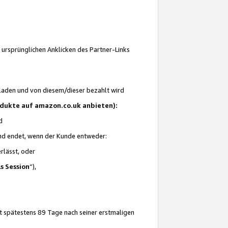
 ursprünglichen Anklicken des Partner-Links
laden und von diesem/dieser bezahlt wird
rodukte auf amazon.co.uk anbieten):
d
 und endet, wenn der Kunde entweder:
erlässt, oder
ls Session
“),
t spätestens 89 Tage nach seiner erstmaligen