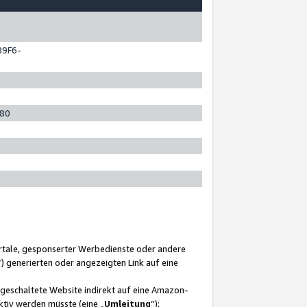
89F6-
280
ortale, gesponserter Werbedienste oder andere
“) generierten oder angezeigten Link auf eine
ngeschaltete Website indirekt auf eine Amazon-
ktiv werden müsste (eine „
Umleitung
“);