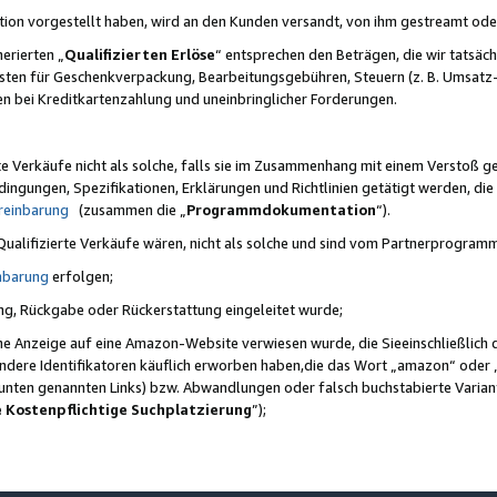
ktion vorgestellt haben, wird an den Kunden versandt, von ihm gestreamt od
erierten „
Qualifizierten Erlöse
“ entsprechen den Beträgen, die wir tatsäch
sten für Geschenkverpackung, Bearbeitungsgebühren, Steuern (z. B. Umsatz-
en bei Kreditkartenzahlung und uneinbringlicher Forderungen.
e Verkäufe nicht als solche, falls sie im Zusammenhang mit einem Verstoß 
ungen, Spezifikationen, Erklärungen und Richtlinien getätigt werden, die 
reinbarung
(zusammen die „
Programmdokumentation
“).
 Qualifizierte Verkäufe wären, nicht als solche und sind vom Partnerprogra
nbarung
erfolgen;
ung, Rückgabe oder Rückerstattung eingeleitet wurde;
ine Anzeige auf eine Amazon-Website verwiesen wurde, die Sieeinschließlich
ndere Identifikatoren käuflich erworben haben,die das Wort „amazon“ oder 
e unten genannten Links) bzw. Abwandlungen oder falsch buchstabierte Varia
e Kostenpflichtige Suchplatzierung
”);