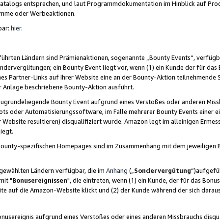
skatalogs entsprechen, und laut Programmdokumentation im Hinblick auf Pr
amme oder Werbeaktionen.
bar:
hier
.
führten Ländern sind Prämienaktionen, sogenannte „Bounty Events“, verfügb
Sondervergütungen; ein Bounty Event liegt vor, wenn (1) ein Kunde der für da
nes Partner-Links auf Ihrer Website eine an der Bounty-Aktion teilnehmende 
er Anlage beschriebene Bounty-Aktion ausführt.
ugrundeliegende Bounty Event aufgrund eines Verstoßes oder anderen Miss
ots oder Automatisierungssoftware, im Falle mehrerer Bounty Events einer e
r Website resultieren) disqualifiziert wurde. Amazon legt im alleinigen Ermess
iegt.
n Bounty-spezifischen Homepages sind im Zusammenhang mit dem jeweiligen
sgewählten Ländern verfügbar, die im
Anhang
(„
Sondervergütung
“)aufgefüh
it "
Bonusereignissen
", die eintreten, wenn (1) ein Kunde, der für das Bon
bsite auf die Amazon-Website klickt und (2) der Kunde während der sich dar
usereignis aufgrund eines Verstoßes oder eines anderen Missbrauchs disqua