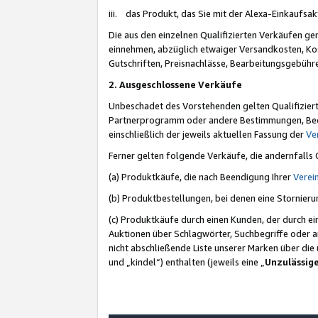
iii. das Produkt, das Sie mit der Alexa-Einkaufsa
Die aus den einzelnen Qualifizierten Verkäufen gen
einnehmen, abzüglich etwaiger Versandkosten, Ko
Gutschriften, Preisnachlässe, Bearbeitungsgebühr
2. Ausgeschlossene Verkäufe
Unbeschadet des Vorstehenden gelten Qualifiziert
Partnerprogramm oder andere Bestimmungen, Beding
einschließlich der jeweils aktuellen Fassung der
Ve
Ferner gelten folgende Verkäufe, die andernfalls
(a) Produktkäufe, die nach Beendigung Ihrer
Verei
(b) Produktbestellungen, bei denen eine Stornier
(c) Produktkäufe durch einen Kunden, der durch e
Auktionen über Schlagwörter, Suchbegriffe oder a
nicht abschließende Liste unserer Marken über di
und „kindel“) enthalten (jeweils eine „
Unzulässig