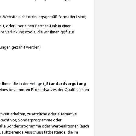
azon-Website nicht ordnungsgemäß formatiert sind;
, oder über einen Partner-Link in einer
e Verlinkungstools, die wir Ihnen ggf. zur
ütungen gezahlt werden);
 Ihnen die in der
Anlage
(„
Standardvergütung
ines bestimmten Prozentsatzes der Qualifizierten
eit erhalten, zusätzliche oder alternative
as Recht vor, Sonderprogramme oder
für alle Sonderprogramme oder Werbeaktionen (auch
lifizierende Ausschlusstatbestände, die im