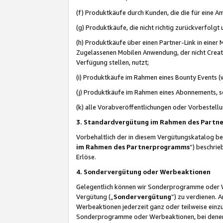
(f) Produktkäufe durch Kunden, die die für eine
(g) Produktkäufe, die nicht richtig zurückverfolg
(h) Produktkäufe über einen Partner-Link in einer
Zugelassenen Mobilen Anwendung, der nicht Creator
Verfügung stellen, nutzt;
(i) Produktkäufe im Rahmen eines Bounty Events (w
(j) Produktkäufe im Rahmen eines Abonnements, so
(k) alle Vorabveröffentlichungen oder Vorbestellu
3. Standardvergütung im Rahmen des Part
Vorbehaltlich der in diesem Vergütungskatalog b
im Rahmen des Partnerprogramms
“) beschri
Erlöse.
4. Sondervergütung oder Werbeaktionen
Gelegentlich können wir Sonderprogramme oder Wer
Vergütung („
Sondervergütung
”) zu verdienen. 
Werbeaktionen jederzeit ganz oder teilweise einz
Sonderprogramme oder Werbeaktionen, bei denen e