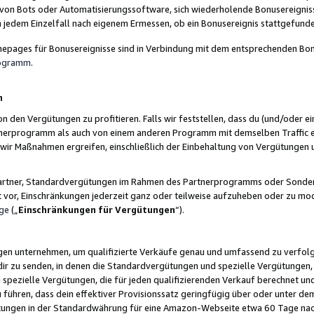
 von Bots oder Automatisierungssoftware, sich wiederholende Bonusereignisse
n jedem Einzelfall nach eigenem Ermessen, ob ein Bonusereignis stattgefund
epages für Bonusereignisse sind in Verbindung mit dem entsprechenden Bonu
rogramm
.
n
den Vergütungen zu profitieren. Falls wir feststellen, dass du (und/oder ein
erprogramm als auch von einem anderen Programm mit demselben Traffic ei
n wir Maßnahmen ergreifen, einschließlich der Einbehaltung von Vergütunge
r Partner, Standardvergütungen im Rahmen des Partnerprogramms oder Sonde
ht vor, Einschränkungen jederzeit ganz oder teilweise aufzuheben oder zu mod
ge
(„
Einschränkungen für Vergütungen
“).
ngen unternehmen, um qualifizierte Verkäufe genau und umfassend zu verfol
dir zu senden, in denen die Standardvergütungen und spezielle Vergütungen, 
pezielle Vergütungen, die für jeden qualifizierenden Verkauf berechnet un
 führen, dass dein effektiver Provisionssatz geringfügig über oder unter dem
ungen in der Standardwährung für eine Amazon-Webseite etwa 60 Tage nach