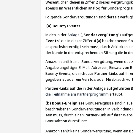
Wesentlichen denen in Ziffer 2 dieses Vergütung
ebenso im Wesentlichen analog für Sonderprogr
Folgende Sondervergütungen sind derzeit verfüg
(a) Bounty Events
In den in der
Anlage
(„
Sondervergütung
“) aufge
Events
“ die in dieser Ziffer 4 (a) beschriebenen 
anspruchsberechtigt sein muss, durch Anklicken ei
der Kunde in der entsprechenden Sitzung die in d
Amazon zahlt keine Sondervergütung, wenn das z
Angabe ungültiger E-Mail-Adressen, Einsatz von B
Bounty Events, die nicht aus Partner-Links auf Ihre
gegeben ist oder ein Verstoß oder Missbrauch vorl
Partner-Links auf die in der Anlage aufgeführte
die Teilnahme am Partnerprogramm
erlaubt.
(b) Bonus-Ereignisse
Bonusereignisse sind in au
beschriebenen Sondervergütungen in Verbindung m
sein muss, durch einen Partner-Link auf Ihrer We
Bonusaktion durchführt.
Amazon zahlt keine Sondervergütung, wenn ein Bon