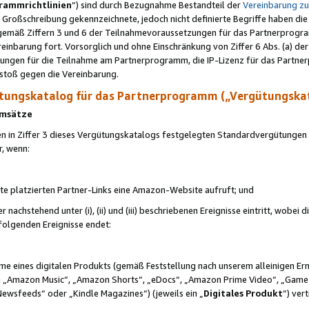
rammrichtlinien
“) sind durch Bezugnahme Bestandteil der
Vereinbarung z
Großschreibung gekennzeichnete, jedoch nicht definierte Begriffe haben die
 gemäß Ziffern 3 und 6 der Teilnahmevoraussetzungen für das Partnerprogram
nbarung fort. Vorsorglich und ohne Einschränkung von Ziffer 6 Abs. (a) der
ungen für die Teilnahme am Partnerprogramm, die IP-Lizenz für das Partner
rstoß gegen die Vereinbarung.
ungskatalog für das Partnerprogramm („Vergütungska
 Umsätze
n in Ziffer 3 dieses Vergütungskatalogs festgelegten Standardvergütungen v
r, wenn:
ite platzierten Partner-Links eine Amazon-Website aufruft; und
r nachstehend unter (i), (ii) und (iii) beschriebenen Ereignisse eintritt, wobe
 folgenden Ereignisse endet:
hme eines digitalen Produkts (gemäß Feststellung nach unserem alleinigen 
 „Amazon Music“, „Amazon Shorts“, „eDocs“, „Amazon Prime Video“, „Game
Newsfeeds“ oder „Kindle Magazines“) (jeweils ein „
Digitales Produkt
“) ver