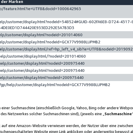
e der Marken
gp/feature.html?ie=UTF8&docId=1000642963
help/customer/display.html?nodeId=548524#GUID-602FA6E8-D724-4317-
64DE0ED1D744420E933ED292E5A7B3D3
elp/customer/display.html?nodeId=201014060
help/customer/display.html?nodeId=GCX77V9988LUPMB2
help/customer/display.html/ref=hp_left_v4_sib?ie=UTF8&nodeId=201909
help/customer/display.html/?nodeId=201014060
help/customer/display.html?nodeId=200975440
help/customer/display.html?nodeId=200975440
help/customer/display.html?nodeId=200975440
/gp/help/customer/display.html?nodeId=GCX77V9988LUPMB2
n einer Suchmaschine (einschließlich Google, Yahoo, Bing oder andere Webp
 des Netzwerkes solcher Suchmaschinen sind), (jeweils eine „
Suchmaschine
nk auf eine Amazon-Website verwiesen werden, der Nutzer über eine zwische
ischengeschalteten Website einen Link anklicken oder anderweitig bewusst a