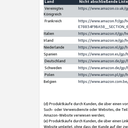
Land
Nicht abschließende List
Vereinigtes
https://www.amazon.co.uk/
Königreich
Frankreich
https://www.amazon.fr/gp/
E78834F9BA58__SECTION_
Italien
https://www.amazon.it/gp/h
Irland
https://www.amazon.ie/gp/
Niederlande
https://www.amazon.nl/gp/
Spanien
https://www.amazon.es/gp/
Deutschland
https://www.amazon.de/gp/
Schweden
https://www.amazon.de/gp/
Polen
https://www.amazon.pl/gp/
Belgien
https://www.amazon.com.be
(d) Produktkäufe durch Kunden, die über einen vo
Such- oder Verweisdienste oder Websites, die Teil
Amazon-Website verwiesen werden;
(e) Produktkäufe durch Kunden, die über einen Li
Website umleitet, ohne dass der Kunde auf der zw