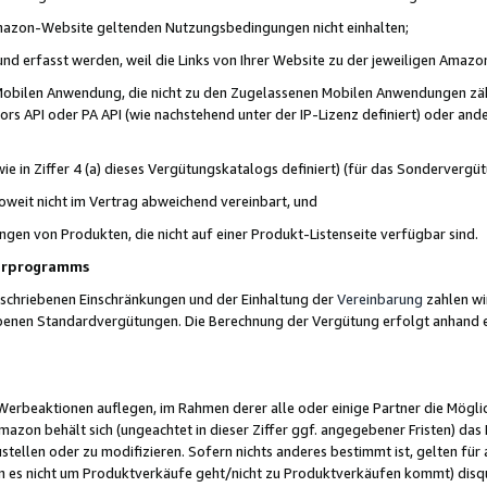
 Amazon-Website geltenden Nutzungsbedingungen nicht einhalten;
t und erfasst werden, weil die Links von Ihrer Website zu der jeweiligen Am
 Mobilen Anwendung, die nicht zu den Zugelassenen Mobilen Anwendungen zählt
s API oder PA API (wie nachstehend unter der IP-Lizenz definiert) oder ander
ie in Ziffer 4 (a) dieses Vergütungskatalogs definiert) (für das Sonderverg
weit nicht im Vertrag abweichend vereinbart, und
ngen von Produkten, die nicht auf einer Produkt-Listenseite verfügbar sind.
nerprogramms
eschriebenen Einschränkungen und der Einhaltung der
Vereinbarung
zahlen wir
ebenen Standardvergütungen. Die Berechnung der Vergütung erfolgt anhand e
beaktionen auflegen, im Rahmen derer alle oder einige Partner die Möglichk
Amazon behält sich (ungeachtet in dieser Ziffer ggf. angegebener Fristen) d
ustellen oder zu modifizieren. Sofern nichts anderes bestimmt ist, gelten 
s nicht um Produktverkäufe geht/nicht zu Produktverkäufen kommt) disqua