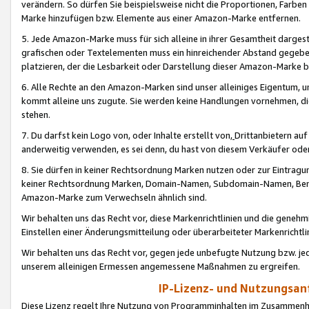
verändern. So dürfen Sie beispielsweise nicht die Proportionen, Farb
Marke hinzufügen bzw. Elemente aus einer Amazon-Marke entfernen.
5. Jede Amazon-Marke muss für sich alleine in ihrer Gesamtheit darge
grafischen oder Textelementen muss ein hinreichender Abstand gegebe
platzieren, der die Lesbarkeit oder Darstellung dieser Amazon-Marke b
6. Alle Rechte an den Amazon-Marken sind unser alleiniges Eigentum, 
kommt alleine uns zugute. Sie werden keine Handlungen vornehmen, 
stehen.
7. Du darfst kein Logo von, oder Inhalte erstellt von,
Drittanbietern au
anderweitig verwenden, es sei denn, du hast von diesem Verkäufer oder
8. Sie dürfen in keiner Rechtsordnung Marken nutzen oder zur Eintragu
keiner Rechtsordnung Marken, Domain-Namen, Subdomain-Namen, Benu
Amazon-Marke zum Verwechseln ähnlich sind.
Wir behalten uns das Recht vor, diese Markenrichtlinien und die gene
Einstellen einer Änderungsmitteilung oder überarbeiteter Markenricht
Wir behalten uns das Recht vor, gegen jede unbefugte Nutzung bzw. jede 
unserem alleinigen Ermessen angemessene Maßnahmen zu ergreifen.
IP-Lizenz- und Nutzungsan
Diese Lizenz regelt Ihre Nutzung von Programminhalten im Zusammen