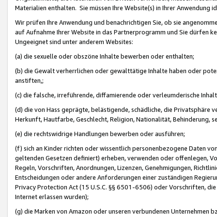
Materialien enthalten. Sie müssen Ihre Website(s) in Ihrer Anwendung ide
Wir prüfen Ihre Anwendung und benachrichtigen Sie, ob sie angenommen
auf Aufnahme Ihrer Website in das Partnerprogramm und Sie dürfen kei
Ungeeignet sind unter anderem Websites:
(a) die sexuelle oder obszöne Inhalte bewerben oder enthalten;
(b) die Gewalt verherrlichen oder gewalttätige Inhalte haben oder pot
anstiften,;
(c) die falsche, irreführende, diffamierende oder verleumderische Inha
(d) die von Hass geprägte, belästigende, schädliche, die Privatsphäre v
Herkunft, Hautfarbe, Geschlecht, Religion, Nationalität, Behinderung, 
(e) die rechtswidrige Handlungen bewerben oder ausführen;
(f) sich an Kinder richten oder wissentlich personenbezogene Daten vo
geltenden Gesetzen definiert) erheben, verwenden oder offenlegen, Vo
Regeln, Vorschriften, Anordnungen, Lizenzen, Genehmigungen, Richtlini
Entscheidungen oder andere Anforderungen einer zuständigen Regierung
Privacy Protection Act (15 U.S.C. §§ 6501-6506) oder Vorschriften, di
Internet erlassen wurden);
(g) die Marken von Amazon oder unseren verbundenen Unternehmen b