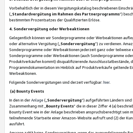
Vorbehaltlich der in diesem Vergütungskatalog beschriebenen Einschr
(„
Standardvergütung im Rahmen des Partnerprogramms
“) besc
bestimmten Prozentsatzes der Qualifizierten Erlöse.
4. Sondervergütung oder Werbeaktionen
Gelegentlich können wir Sonderprogramme oder Werbeaktionen auflegen,
oder alternative Vergütung („
Sondervergütung
”) zu verdienen. Amazo
Sonderprogramme oder Werbeaktionen jederzeit ganz oder teilweise einz
Sonderprogramme oder Werbeaktionen (auch Sonderprogramme oder We
Produktverkäufen kommt) disqualifizierende Ausschlusstatbestände, di
Programmdokumentation im Hinblick auf Produktverkäufe geltende E
Werbeaktionen.
Folgende Sondervergütungen sind derzeit verfügbar:
hier
.
(a) Bounty Events
In den in der
Anlage
(„
Sondervergütung
“) aufgeführten Ländern sind
Zusammenhang mit „
Bounty Events
“ die in dieser Ziffer 4 (a) besch
Bounty Event wie in der Anlage beschrieben anspruchsberechtigt sein mu
teilnehmende Startseite einer Amazon-Website aufruft und (2) der Kun
ausführt.
Amazon zahlt keine Sondervergütung, wenn das zugrundeliegende Boun