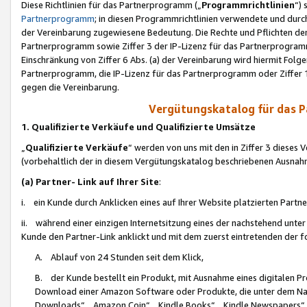
Diese Richtlinien für das Partnerprogramm („
Programmrichtlinien
“)
Partnerprogramm
; in diesen Programmrichtlinien verwendete und durch
der Vereinbarung zugewiesene Bedeutung. Die Rechte und Pflichten de
Partnerprogramm sowie Ziffer 3 der IP-Lizenz für das Partnerprogram
Einschränkung von Ziffer 6 Abs. (a) der Vereinbarung wird hiermit Fol
Partnerprogramm, die IP-Lizenz für das Partnerprogramm oder Ziffer 1
gegen die Vereinbarung.
Vergütungskatalog für das 
1. Qualifizierte Verkäufe und Qualifizierte Umsätze
„
Qualifizierte Verkäufe
“ werden von uns mit den in Ziffer 3 diese
(vorbehaltlich der in diesem Vergütungskatalog beschriebenen Ausnah
(a) Partner- Link auf Ihrer Site
:
i. ein Kunde durch Anklicken eines auf Ihrer Website platzierten Part
ii. während einer einzigen Internetsitzung eines der nachstehend unter (i)
Kunde den Partner-Link anklickt und mit dem zuerst eintretenden der f
A. Ablauf von 24 Stunden seit dem Klick,
B. der Kunde bestellt ein Produkt, mit Ausnahme eines digitalen P
Download einer Amazon Software oder Produkte, die unter dem N
Downloads“, „Amazon Coin“, „Kindle Books“, „Kindle Newspapers“, „