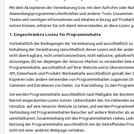
Mit dem Akzeptieren der Vereinbarung bzw. mit dem Aufrufen oder Nutz
Anwendungsprogrammierschnittstellen und anderer Tools (zusammen die
Texten und sonstigen Informationen und Inhalten in Bezug auf Produkte
nutzen können, erklären Sie sich damit einverstanden, an diese Lizenz 
1. Eingeschränkte Lizenz für Programminhalte
Vorbehaltlich der Bedingungen der Vereinbarung und ausschließlich z
Einhaltung der Vereinbarung (einschließlich dieser Lizenz und der ande
nicht übertragbare, nicht unterlizenzierbare, nicht exklusive, gebühren
anzuzeigen; (b) nur diejenigen der Amazon-Marken zu verwenden (wie in 
Programminhalte, ausschließlich auf Ihrer Website und in Übereinstimmu
API, Datenfeeds und Produkt-Werbeinhalte ausschließlich gemäß den Spe
Kopieren oder andere Verwenden von Programminhalten zugunsten Dri
Sammeln und Extrahieren von Daten. Zur Klarstellung: Zu den Program
Sie werden Programminhalte ausschließlich nach Maßgabe der Besti
hiermit eingeräumten Lizenz nutzen. Unbeschadet des Vorstehenden we
Umsätze auf eine Amazon-Website zu leiten, und werden Programminhal
Verbindung mit Programminhalten Besucher auf andere Websites als ein
unmittelbarem Zusammenhang mit den Programminhalten stehen, Links z
Nutzung der Programminhalte ausschließlich mit der betreffenden Pr
nicht mit einer anderen Webpage verlinken.