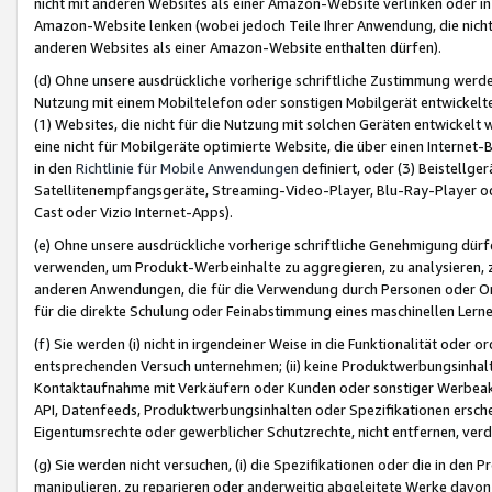
nicht mit anderen Websites als einer Amazon-Website verlinken oder i
Amazon-Website lenken (wobei jedoch Teile Ihrer Anwendung, die nich
anderen Websites als einer Amazon-Website enthalten dürfen).
(d) Ohne unsere ausdrückliche vorherige schriftliche Zustimmung werd
Nutzung mit einem Mobiltelefon oder sonstigen Mobilgerät entwickelt
(1) Websites, die nicht für die Nutzung mit solchen Geräten entwickelt
eine nicht für Mobilgeräte optimierte Website, die über einen Interne
in den
Richtlinie für Mobile Anwendungen
definiert, oder (3) Beistellge
Satellitenempfangsgeräte, Streaming-Video-Player, Blu-Ray-Player ode
Cast oder Vizio Internet-Apps).
(e) Ohne unsere ausdrückliche vorherige schriftliche Genehmigung dürfe
verwenden, um Produkt-Werbeinhalte zu aggregieren, zu analysieren, 
anderen Anwendungen, die für die Verwendung durch Personen oder Or
für die direkte Schulung oder Feinabstimmung eines maschinellen Lern
(f) Sie werden (i) nicht in irgendeiner Weise in die Funktionalität ode
entsprechenden Versuch unternehmen; (ii) keine Produktwerbungsinha
Kontaktaufnahme mit Verkäufern oder Kunden oder sonstiger Werbeaktiv
API, Datenfeeds, Produktwerbungsinhalten oder Spezifikationen erschei
Eigentumsrechte oder gewerblicher Schutzrechte, nicht entfernen, verd
(g) Sie werden nicht versuchen, (i) die Spezifikationen oder die in de
manipulieren, zu reparieren oder anderweitig abgeleitete Werke davon z