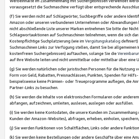
Werbeinhalte im Zusammenhang mit Suchergebnissen verwendet werden,
vorausgesetzt die Suchmaschine verfügt über entsprechende Ausschlu
(f) Sie werden nicht auf Schlagwörter, Suchbegriffe oder andere Ident
Amazon oder unseren verbundenen Unternehmen oder Abwandlungen bzw
nicht abschließende Liste unserer Marken entnehmen Sie bitte der Nich
Schlagwortauktionen auf Suchmaschinen teilnehmen, wenn die sich da
Kostenpflichtige Suchplatzierung (wie im
Vergütungskatalog
definiert
Suchmaschinen Links zur Verfügung stellen, damit Sie bei allgemeinen I
kostenfreien Suchergebnissen) auftauchen, solange Sie die
Vereinbaru
auf Ihre Website leiten und nicht unmittelbar oder mittelbar über eine
(g) Sie werden natürlichen oder juristischen Personen für die Nutzung 
Form von Geld, Rabatten, Preisnachlässen, Punkten, Spenden für Hilfs
beispielsweise keine Prämien- oder Treueprogramme auflegen, die Anrei
Partner-Links zu besuchen.
(h) Sie werden die Inhalte von elektronischen Formularen oder anderem M
abfangen, aufzeichnen, umleiten, auslesen, auslegen oder ausfüllen.
(i) Sie werden keine Kontodaten, die unsere Kunden im Zusammenhang 
Kunden der Amazon-Websites), abfragen, erheben, einholen, speichern,
(j) Sie werden Funktionen von Schaltflächen, Links oder andere Funkti
(k) Sie werden keine Bestellungen oder andere Geschäfte über eine Ama