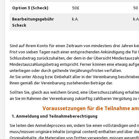
Option 3 (Scheck)
50£
50
Bearbeitungsgebühr
k.A.
k.A
Scheck
Sind auf Ihrem Konto für einen Zeitraum von mindestens drei Jahren kein
Frist von sieben Tagen nach einer entsprechenden Ankündigung die für
Schlussbetrag zurückzuhalten, der dem in der Übersicht Mindestausz
Mindestauszahlungsbetrag entspricht. Ferner können eine etwaig aufg
unterliegen oder durch geltende Verjährungsfristen verfallen.
An Sie unter Abzug bzw. Einbehalt aller in der Vereinbarung beschrieb
Ihnen gemäß der Vereinbarung zustehenden Beträge dar.
Sollten Sie, gleich aus welchem Grund, eine Überschusszahlung erhalte
an Sie im Rahmen der Vereinbarung zukünftig zahlbaren Vergütung zu 
Voraussetzungen für die Teilnahme a
1. Anmeldung und Teilnahmeberechtigung
Sie leiten den Anmeldeprozess ein, indem Sie einen vollständigen und 
muss/müssen originäre Inhalte (original content) enthalten und über d
Originalinhalte, die Materialien von Dritten verwenden, müssen wese