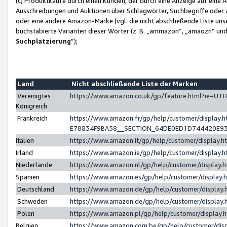
(c) Produktkäufe durch einen Kunden, der durch eine Anzeige auf eine 
Ausschreibungen und Auktionen über Schlagwörter, Suchbegriffe oder 
oder eine andere Amazon-Marke (vgl. die nicht abschließende Liste un
buchstabierte Varianten dieser Wörter (z. B. „ammazon“, „amaozn“ und „
Suchplatzierung
”);
Land
Nicht abschließende Liste der Marken
Vereinigtes
https://www.amazon.co.uk/gp/feature.html?ie=U
Königreich
Frankreich
https://www.amazon.fr/gp/help/customer/displa
E78834F9BA58__SECTION_64DE0ED1D744420E9
Italien
https://www.amazon.it/gp/help/customer/display
Irland
https://www.amazon.ie/gp/help/customer/displa
Niederlande
https://www.amazon.nl/gp/help/customer/display
Spanien
https://www.amazon.es/gp/help/customer/display
Deutschland
https://www.amazon.de/gp/help/customer/displa
Schweden
https://www.amazon.de/gp/help/customer/displa
Polen
https://www.amazon.pl/gp/help/customer/display
Belgien
https://www.amazon.com.be/gp/help/customer/d