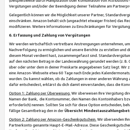
(beispielsweise durch Manipulation oder Kombination von Attributions-
Vergütungen und/oder der Beendigung deiner Teilnahme am Partnerp
Gelegentlich können wir die Möglichkeit unserer Partner, Standardv
einschränken. Amazon behält sich (ungeachtet etwaiger Fristen) das Re
modifizieren. Weitere Informationen zu Einschränkungen für Vergütung
6. Erfassung und Zahlung von Vergütungen
Wir werden wirtschaftlich vertretbare Anstrengungen unternehmen, um 
Nachverfolgung zu ermöglichen und unsere Berichte zu erstellen und di
diesem Monat verdient hast, zusammengefasst sind. Standardvergütung
auf den nächsten Betrag in der Landeswährung gerundet werden (z. B. C
über oder unter dem in deiner Preiskarte angegebenen Satz liegt. Wir
eine Amazon-Webseite etwa 60 Tage nach Ende jedes Kalendermonats, i
wurden. Du kannst wählen, ob du Zahlungen in einer anderen Währung
dafür entscheidest, erklärst du dich damit einverstanden, dass die K
Option 1: Zahlung per Überweisung.
Wir überweisen Ihre Vergütung dir
Namen der Bank, die Kontonummer, den Namen des Kontoinhabers bzw. a
erforderlich) nennen. Sollten Sie sich für diese Option entscheiden, be
fällige Gesamtbetrag den in der
Übersicht Mindestauszahlungsbet
Option 2: Zahlung per Amazon-Geschenkgutschein.
Wir übersenden Ihne
Partnerkonto genannte Haupt-E-Mail-Adresse. Diese Geschenkgutschei