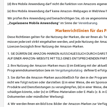
(d) Ihre Mobile Anwendung darf nicht die Funktion von Amazons eige
(e) Ihre Mobile Anwendung darf keine Amazon-Webpages in WebView 
Wir prüfen Ihre Anwendung und benachrichtigen Sie, ob sie angenomm
„
Zugelassene Mobile Anwendung
“ im Sinne der
Vereinbarung
.
Markenrichtlinien für das 
Diese Richtlinien gelten für die Nutzung der Marken, die wir Ihnen als 
müssen jederzeit strikt eingehalten werden, und jede Nutzung der Ama
Lizenzen bezüglich Ihrer Nutzung der Amazon-Marken.
1. SIE DÜRFEN DIE AMAZON-MARKEN AUSSCHLIESSLICH DURCH DARS
AUF EINER AMAZON-WEBSITE MITTELS EINES ENTSPRECHENDEN PART
2. Ihre Nutzung der Amazon-Marken muss (i) im Einklang mit der aktuells
Programmdokumentation (wie im
Vergütungskatalog
definiert) erfolg
3. Sie dürfen die Amazon-Marken ausschließlich für den in der Progr
nicht wie folgt nutzen oder darstellen: (i) in einer Weise, die ein Spo
Produkte und Dienstleistungen zu verunglimpfen, (iii) in einer Weise
schädigen könnte, oder (iv) in Offline-Materialien oder E-Mails (z. B.
Dokumenten oder mündlicher Werbung).
4. Wir werden Ihnen ein Bild bzw. Bilder der Amazon-Marken zur Verfüg