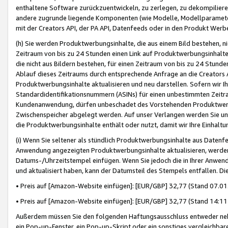
enthaltene Software zurückzuentwickeln, zu zerlegen, zu dekompilier
andere zugrunde liegende Komponenten (wie Modelle, Modellparameter
mit der Creators API, der PA API, Datenfeeds oder in den Produkt Werb
(h) Sie werden Produktwerbungsinhalte, die aus einem Bild bestehen, ni
Zeitraum von bis zu 24 Stunden einen Link auf Produktwerbungsinhalte
die nicht aus Bildern bestehen, für einen Zeitraum von bis zu 24 Stund
Ablauf dieses Zeitraums durch entsprechende Anfrage an die Creators 
Produktwerbungsinhalte aktualisieren und neu darstellen. Sofern wir Ih
Standardidentifikationsnummern (ASINs) für einen unbestimmten Zeitra
Kundenanwendung, dürfen unbeschadet des Vorstehenden Produktwerbu
Zwischenspeicher abgelegt werden. Auf unser Verlangen werden Sie un
die Produktwerbungsinhalte enthält oder nutzt, damit wir Ihre Einhalt
(i) Wenn Sie seltener als stündlich Produktwerbungsinhalte aus Datenfe
Anwendung angezeigten Produktwerbungsinhalte aktualisieren, werden 
Datums-/Uhrzeitstempel einfügen. Wenn Sie jedoch die in Ihrer Anwe
und aktualisiert haben, kann der Datumsteil des Stempels entfallen. Dies
• Preis auf [Amazon-Website einfügen]: [EUR/GBP] 32,77 (Stand 07.01.
• Preis auf [Amazon-Website einfügen]: [EUR/GBP] 32,77 (Stand 14:11 
Außerdem müssen Sie den folgenden Haftungsausschluss entweder neb
ein Pop-up-Fenster, ein Pop-up-Skript oder ein sonstiges vergleichba