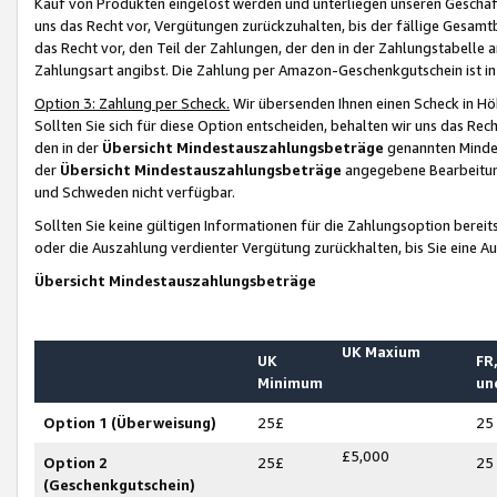
Kauf von Produkten eingelöst werden und unterliegen unseren Geschäf
uns das Recht vor, Vergütungen zurückzuhalten, bis der fällige Gesamt
das Recht vor, den Teil der Zahlungen, der den in der Zahlungstabelle 
Zahlungsart angibst. Die Zahlung per Amazon-Geschenkgutschein ist in
Option 3: Zahlung per Scheck.
Wir übersenden Ihnen einen Scheck in Höh
Sollten Sie sich für diese Option entscheiden, behalten wir uns das Rec
den in der
Übersicht Mindestauszahlungsbeträge
genannten Mindest
der
Übersicht Mindestauszahlungsbeträge
angegebene Bearbeitung
und Schweden nicht verfügbar.
Sollten Sie keine gültigen Informationen für die Zahlungsoption bereit
oder die Auszahlung verdienter Vergütung zurückhalten, bis Sie eine A
Übersicht Mindestauszahlungsbeträge
UK Maxium
UK
FR,
Minimum
un
Option 1 (Überweisung)
25£
25
£5,000
Option 2
25£
25
(Geschenkgutschein)