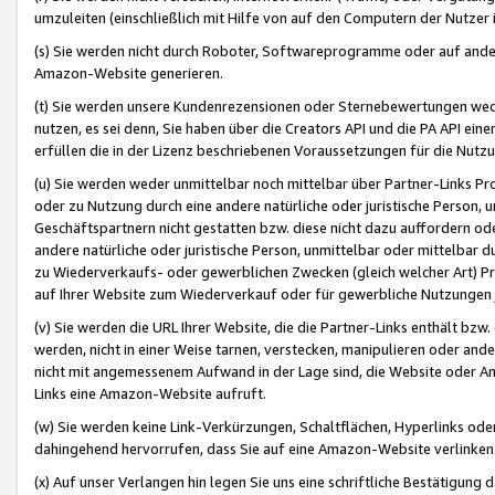
umzuleiten (einschließlich mit Hilfe von auf den Computern der Nutzer i
(s) Sie werden nicht durch Roboter, Softwareprogramme oder auf andere
Amazon-Website generieren.
(t) Sie werden unsere Kundenrezensionen oder Sternebewertungen wed
nutzen, es sei denn, Sie haben über die Creators API und die PA API e
erfüllen die in der Lizenz beschriebenen Voraussetzungen für die Nutzu
(u) Sie werden weder unmittelbar noch mittelbar über Partner-Links P
oder zu Nutzung durch eine andere natürliche oder juristische Person,
Geschäftspartnern nicht gestatten bzw. diese nicht dazu auffordern od
andere natürliche oder juristische Person, unmittelbar oder mittelbar
zu Wiederverkaufs- oder gewerblichen Zwecken (gleich welcher Art) 
auf Ihrer Website zum Wiederverkauf oder für gewerbliche Nutzungen 
(v) Sie werden die URL Ihrer Website, die die Partner-Links enthält b
werden, nicht in einer Weise tarnen, verstecken, manipulieren oder and
nicht mit angemessenem Aufwand in der Lage sind, die Website oder A
Links eine Amazon-Website aufruft.
(w) Sie werden keine Link-Verkürzungen, Schaltflächen, Hyperlinks ode
dahingehend hervorrufen, dass Sie auf eine Amazon-Website verlinken
(x) Auf unser Verlangen hin legen Sie uns eine schriftliche Bestätigung