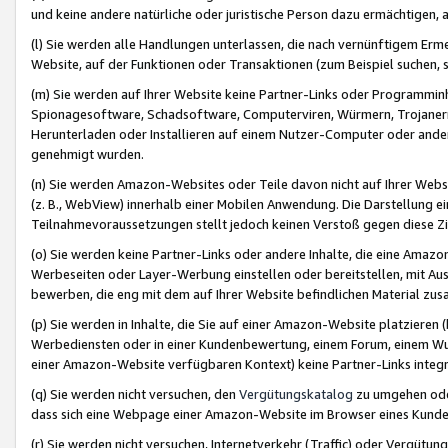
und keine andere natürliche oder juristische Person dazu ermächtigen, a
(l) Sie werden alle Handlungen unterlassen, die nach vernünftigem Erme
Website, auf der Funktionen oder Transaktionen (zum Beispiel suchen, s
(m) Sie werden auf Ihrer Website keine Partner-Links oder Programmin
Spionagesoftware, Schadsoftware, Computerviren, Würmern, Trojaner
Herunterladen oder Installieren auf einem Nutzer-Computer oder ande
genehmigt wurden.
(n) Sie werden Amazon-Websites oder Teile davon nicht auf Ihrer Websi
(z. B., WebView) innerhalb einer Mobilen Anwendung. Die Darstellung ein
Teilnahmevoraussetzungen stellt jedoch keinen Verstoß gegen diese Zif
(o) Sie werden keine Partner-Links oder andere Inhalte, die eine Am
Werbeseiten oder Layer-Werbung einstellen oder bereitstellen, mit Au
bewerben, die eng mit dem auf Ihrer Website befindlichen Material z
(p) Sie werden in Inhalte, die Sie auf einer Amazon-Website platzier
Werbediensten oder in einer Kundenbewertung, einem Forum, einem Wun
einer Amazon-Website verfügbaren Kontext) keine Partner-Links integr
(q) Sie werden nicht versuchen, den
Vergütungskatalog
zu umgehen oder
dass sich eine Webpage einer Amazon-Website im Browser eines Kunden 
(r) Sie werden nicht versuchen, Internetverkehr (Traffic) oder Vergü