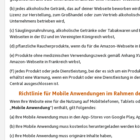
(b) jedes alkoholische Getränk, das auf deiner Webseite beworben wird
Lizenz zur Herstellung, zum Großhandel oder zum Vertrieb alkoholisch
Unternehmens betrieben wird,
(c) Säuglingsnahruhrung, alkoholische Getränke oder Tabakwaren und E
Webseiten in der EU und im Vereinigten Königreich wirbst,
(d) pflanzliche Raucherprodukte, wenn du für die Amazon-Webseite in B
(e) Produkte ohne medizinischen Verwendungszweck gemäß Anhang XVI 
Amazon-Webseite in Frankreich wirbst,
(f) jedes Produkt oder jede Dienstleistung, bei der es sich um ein Prod
erhältst eine Warnung, wenn ein Produkt oder eine Dienstleistung in de
Central ausgeschlossen ist.
Richtlinie für Mobile Anwendungen im Rahmen de
Wenn Ihre Website eine für die Nutzung auf Mobiltelefonen, Tablets 
„
Mobile Anwendung
“) enthält, gilt Folgendes:
(a) Ihre Mobile Anwendung muss in den App-Stores von Google Play, A
(b) Ihre Mobile Anwendung muss kostenlos heruntergeladen werden könn
(c) Ihre Mobile Anwendung muss originäre Inhalte haben,