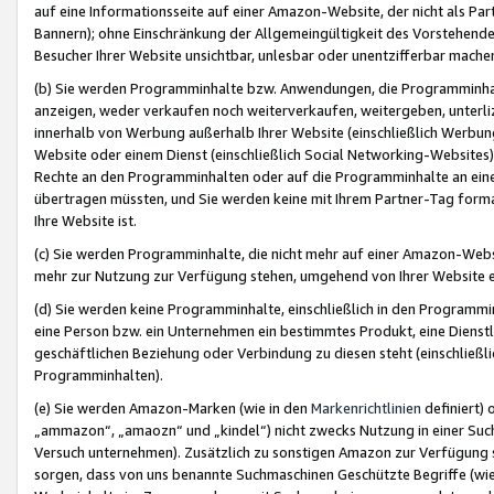
auf eine Informationsseite auf einer Amazon-Website, der nicht als Part
Bannern); ohne Einschränkung der Allgemeingültigkeit des Vorstehende
Besucher Ihrer Website unsichtbar, unlesbar oder unentzifferbar mache
(b) Sie werden Programminhalte bzw. Anwendungen, die Programminhalt
anzeigen, weder verkaufen noch weiterverkaufen, weitergeben, unterli
innerhalb von Werbung außerhalb Ihrer Website (einschließlich Werbun
Website oder einem Dienst (einschließlich Social Networking-Website
Rechte an den Programminhalten oder auf die Programminhalte an eine a
übertragen müssten, und Sie werden keine mit Ihrem Partner-Tag formati
Ihre Website ist.
(c) Sie werden Programminhalte, die nicht mehr auf einer Amazon-Websit
mehr zur Nutzung zur Verfügung stehen, umgehend von Ihrer Website e
(d) Sie werden keine Programminhalte, einschließlich in den Programmin
eine Person bzw. ein Unternehmen ein bestimmtes Produkt, eine Dienstle
geschäftlichen Beziehung oder Verbindung zu diesen steht (einschließli
Programminhalten).
(e) Sie werden Amazon-Marken (wie in den
Markenrichtlinien
definiert) 
„ammazon“, „amaozn“ und „kindel“) nicht zwecks Nutzung in einer Suc
Versuch unternehmen). Zusätzlich zu sonstigen Amazon zur Verfügung 
sorgen, dass von uns benannte Suchmaschinen Geschützte Begriffe (wie 