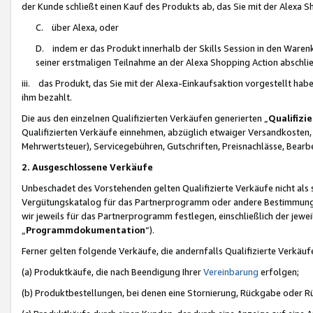
der Kunde schließt einen Kauf des Produkts ab, das Sie mit der Alexa 
C. über Alexa, oder
D. indem er das Produkt innerhalb der Skills Session in den Waren
seiner erstmaligen Teilnahme an der Alexa Shopping Action abschlie
iii. das Produkt, das Sie mit der Alexa-Einkaufsaktion vorgestellt ha
ihm bezahlt.
Die aus den einzelnen Qualifizierten Verkäufen generierten „
Qualifizi
Qualifizierten Verkäufe einnehmen, abzüglich etwaiger Versandkosten
Mehrwertsteuer), Servicegebühren, Gutschriften, Preisnachlässe, Bear
2. Ausgeschlossene Verkäufe
Unbeschadet des Vorstehenden gelten Qualifizierte Verkäufe nicht als
Vergütungskatalog für das Partnerprogramm oder andere Bestimmungen,
wir jeweils für das Partnerprogramm festlegen, einschließlich der jewe
„
Programmdokumentation
“).
Ferner gelten folgende Verkäufe, die andernfalls Qualifizierte Verkä
(a) Produktkäufe, die nach Beendigung Ihrer
Vereinbarung
erfolgen;
(b) Produktbestellungen, bei denen eine Stornierung, Rückgabe oder R