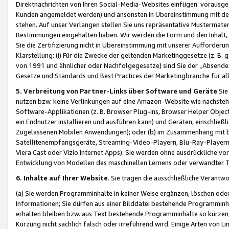
Direktnachrichten von Ihren Social-Media-Websites einfügen. vorausg
Kunden angemeldet werden) und ansonsten in Übereinstimmung mit der
stehen. Auf unser Verlangen stellen Sie uns repräsentative Mustermater
Bestimmungen eingehalten haben. Wir werden die Form und den Inhalt, di
Sie die Zertifizierung nicht in Übereinstimmung mit unserer Aufforderu
Klarstellung: (i) Für die Zwecke der geltenden Marketinggesetze (z. 
von 1991 und ähnlicher oder Nachfolgegesetze) sind Sie der „Absender“ j
Gesetze und Standards und Best Practices der Marketingbranche für 
5. Verbreitung von Partner-Links über Software und Geräte
Sie
nutzen bzw. keine Verlinkungen auf eine Amazon-Website wie nachsteh
Software-Applikationen (z. B. Browser Plug-ins, Browser Helper Objec
ein Endnutzer installieren und ausführen kann) und Geräten, einschlie
Zugelassenen Mobilen Anwendungen); oder (b) im Zusammenhang mit bzw.
Satellitenempfangsgeräte, Streaming-Video-Playern, Blu-Ray-Playern 
Viera Cast oder Vizio Internet Apps). Sie werden ohne ausdrückliche v
Entwicklung von Modellen des maschinellen Lernens oder verwandter 
6. Inhalte auf Ihrer Website
. Sie tragen die ausschließliche Verantwo
(a) Sie werden Programminhalte in keiner Weise ergänzen, löschen oder
Informationen; Sie dürfen aus einer Bilddatei bestehende Programminhal
erhalten bleiben bzw. aus Text bestehende Programminhalte so kürzen, 
Kürzung nicht sachlich falsch oder irreführend wird. Einige Arten von L