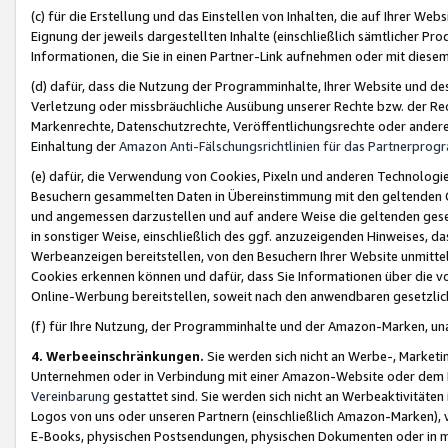
(c) für die Erstellung und das Einstellen von Inhalten, die auf Ihrer We
Eignung der jeweils dargestellten Inhalte (einschließlich sämtlicher 
Informationen, die Sie in einen Partner-Link aufnehmen oder mit diese
(d) dafür, dass die Nutzung der Programminhalte, Ihrer Website und des 
Verletzung oder missbräuchliche Ausübung unserer Rechte bzw. der Recht
Markenrechte, Datenschutzrechte, Veröffentlichungsrechte oder anderer
Einhaltung der
Amazon Anti-Fälschungsrichtlinien für das Partnerpro
(e) dafür, die Verwendung von Cookies, Pixeln und anderen Technologien
Besuchern gesammelten Daten in Übereinstimmung mit den geltenden Ge
und angemessen darzustellen und auf andere Weise die geltenden geset
in sonstiger Weise, einschließlich des ggf. anzuzeigenden Hinweises, d
Werbeanzeigen bereitstellen, von den Besuchern Ihrer Website unmitte
Cookies erkennen können und dafür, dass Sie Informationen über die v
Online-Werbung bereitstellen, soweit nach den anwendbaren gesetzlic
(f) für Ihre Nutzung, der Programminhalte und der Amazon-Marken, u
4. Werbeeinschränkungen.
Sie werden sich nicht an Werbe-, Market
Unternehmen oder in Verbindung mit einer Amazon-Website oder dem Pa
Vereinbarung
gestattet sind. Sie werden sich nicht an Werbeaktivitäten
Logos von uns oder unseren Partnern (einschließlich Amazon-Marken), 
E-Books, physischen Postsendungen, physischen Dokumenten oder in 