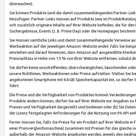
überwachen).
Sie können Produkte (und die damit zusammenhängenden Partner-Links)
hinzufügen. Partner-Links müssen auf Produkte (wie im Produktkatalog de
sich zusätzlich originäre Inhalte auf Ihrer Website befinden, die für 
Suchergebnisse, Events (z. B. Prime Day) oder die Homepages bestimmte
Sie müssen sämtliche Links und damit zusammenhängende Verweise auf z
Werbeaktion auf der jeweiligen Amazon-Website endet. Falls Sie beisp
einstellen und darauf hinweisen, dass Amazon auf ausgewählte Kleidun
Preisnachlass in Höhe von 15 % von Ihrer Website entfernen, sobald di
Sie dürfen keine unzutreffenden, überschwänglichen, täuschenden od
unsere Richtlinien, Werbeaktionen oder Preise aufstellen. Stellen Sie 
angebotenen Smartphone mit 64 GB Speicherkapazität ein, so dürfen S
führt.
Die Preise und die Verfügbarkeit von Produkten können Veränderungen 
Produkte ändern können, dürfen Sie auf Ihrer Website nur Angaben zu P
Preisen und Verfügbarkeit dargestellt sind bedienen oder (b) Sie Daten
der Lizenz festgelegten Anforderungen für die Nutzung von PA API einh
Ferner müssen Sie, falls Sie Preise für ein Produkt auf Ihrer Website in 
einer Preisvergleichsmaschine) zusammen mit Preisen für das gleiche o
außerhalb der Amazon-Website angeboten werden, jeweils den niedrigst