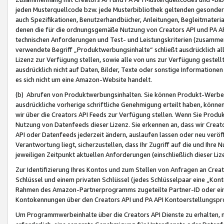
jeden Musterquellcode bzw. jede Musterbibliothek geltenden gesonder
auch Spezifikationen, Benutzerhandbücher, Anleitungen, Begleitmaterial
denen die für die ordnungsgemäße Nutzung von Creators API und PA A
technischen Anforderungen und Test- und Leistungskriterien (zusammen
verwendete Begriff „Produktwerbungsinhalte“ schließt ausdrücklich al
Lizenz zur Verfügung stellen, sowie alle von uns zur Verfügung gestel
ausdrücklich nicht auf Daten, Bilder, Texte oder sonstige Informatione
es sich nicht um eine Amazon-Website handelt.
(b) Abrufen von Produktwerbungsinhalten. Sie können Produkt-Werbein
ausdrückliche vorherige schriftliche Genehmigung erteilt haben, könn
wir über die Creators API Feeds zur Verfügung stellen. Wenn Sie Produk
Nutzung von Datenfeeds dieser Lizenz. Sie erkennen an, dass wir Creat
API oder Datenfeeds jederzeit ändern, auslaufen lassen oder neu veröffe
Verantwortung liegt, sicherzustellen, dass Ihr Zugriff auf die und Ihr
jeweiligen Zeitpunkt aktuellen Anforderungen (einschließlich dieser Liz
Zur Identifizierung Ihres Kontos und zum Stellen von Anfragen an Crea
Schlüssel und einem privaten Schlüssel (jedes Schlüsselpaar eine „Kon
Rahmen des Amazon-Partnerprogramms zugeteilte Partner-ID oder ein
Kontokennungen über den Creators API und PA API Kontoerstellungspro
Um Programmwerbeinhalte über die Creators API Dienste zu erhalten, m