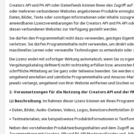
Creators API und PA API oder Datenfeeds können Ihnen den Zugriff auf D
oder mehreren verbundenen Websites angebotenen Produkte ermögliche
Daten, Bilder, Texte oder sonstigen Informationen oder Inhalte zuzugre
anwendbaren Lizenzvereinbarungen für die Creators API und PA API od
diesen verbundenen Websites zur Verfügung gestellt werden.
Sie dürfen den Programminhalt nicht dazu verwenden, geistiges Eigent
verletzen. Sie dürfen Programminhalte nicht verwenden, um direkt ode
maschinelles Lernen oder verwandte Technologien zu entwickeln oder zu
Die Lizenz endet mit sofortiger Wirkung automatisch, wenn Sie zu irg
Vergütungskatalog definiert) nicht rechtzeitig erfüllen bzw. ansonsten
schriftliche Mitteilung an Sie ganz oder teilweise beenden. Sie werden
umgehend einstellen und sämtliche Programminhalte und Amazon-Marke
jeweils verlangt, umgehend von Ihrer Website entfernen und löschen od
2. Voraussetzungen für die Nutzung der Creators API und der P
(a)
Beschreibung
. Im Rahmen dieser Lizenz können wir Ihnen Programmi
• Daten, Bilder, Audio-Dateien, Videos, Logos, Benutzerschnittstellen-
• Textmaterialien, wie beispielsweise Produktinformationen in Textfor
Neben den vorstehenden Produktwerbungsinhalten und dem Zugriff auf 
Zusammenhang mit Creators API und PA API Musterquellcodes und -bibli