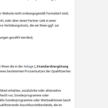
azon-Website nicht ordnungsgemäß formatiert sind;
, oder über einen Partner-Link in einer
e Verlinkungstools, die wir Ihnen ggf. zur
ütungen gezahlt werden);
 Ihnen die in der
Anlage
(„
Standardvergütung
ines bestimmten Prozentsatzes der Qualifizierten
eit erhalten, zusätzliche oder alternative
as Recht vor, Sonderprogramme oder
für alle Sonderprogramme oder Werbeaktionen (auch
lifizierende Ausschlusstatbestände, die im