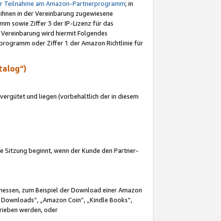
ur Teilnahme am Amazon-Partnerprogramm
; in
 ihnen in der Vereinbarung zugewiesene
m sowie Ziffer 3 der IP-Lizenz für das
 Vereinbarung wird hiermit Folgendes
programm oder Ziffer 1 der Amazon Richtlinie für
talog“)
ergütet und liegen (vorbehaltlich der in diesem
i die Sitzung beginnt, wenn der Kunde den Partner-
Ermessen, zum Beispiel der Download einer Amazon
 Downloads“, „Amazon Coin“, „Kindle Books“,
trieben werden, oder