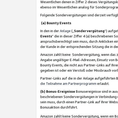
Wesentlichen denen in Ziffer 2 dieses Vergütung
ebenso im Wesentlichen analog für Sonderprogr
Folgende Sondervergütungen sind derzeit verfüg
(a) Bounty Events
In den in der
Anlage
(„
Sondervergütung
“) aufge
Events
“ die in dieser Ziffer 4 (a) beschriebenen 
anspruchsberechtigt sein muss, durch Anklicken ei
der Kunde in der entsprechenden Sitzung die in d
Amazon zahlt keine Sondervergütung, wenn das z
Angabe ungültiger E-Mail-Adressen, Einsatz von B
Bounty Events, die nicht aus Partner-Links auf Ihre
gegeben ist oder ein Verstoß oder Missbrauch vorl
Partner-Links auf die in der Anlage aufgeführte
die Teilnahme am Partnerprogramm
erlaubt.
(b) Bonus-Ereignisse
Bonusereignisse sind in au
beschriebenen Sondervergütungen in Verbindung m
sein muss, durch einen Partner-Link auf Ihrer We
Bonusaktion durchführt.
Amazon zahlt keine Sondervergütung, wenn ein Bon