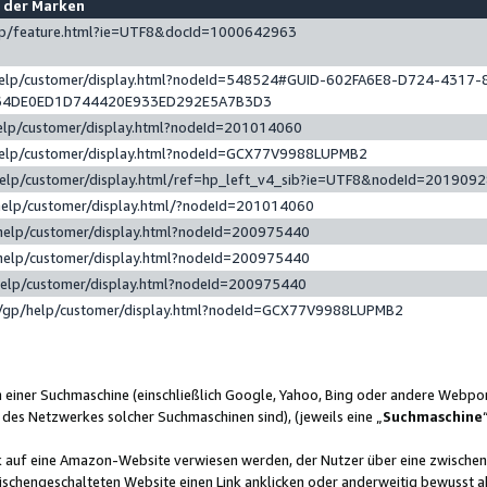
e der Marken
gp/feature.html?ie=UTF8&docId=1000642963
help/customer/display.html?nodeId=548524#GUID-602FA6E8-D724-4317-
64DE0ED1D744420E933ED292E5A7B3D3
elp/customer/display.html?nodeId=201014060
help/customer/display.html?nodeId=GCX77V9988LUPMB2
help/customer/display.html/ref=hp_left_v4_sib?ie=UTF8&nodeId=201909
help/customer/display.html/?nodeId=201014060
help/customer/display.html?nodeId=200975440
help/customer/display.html?nodeId=200975440
help/customer/display.html?nodeId=200975440
/gp/help/customer/display.html?nodeId=GCX77V9988LUPMB2
n einer Suchmaschine (einschließlich Google, Yahoo, Bing oder andere Webp
 des Netzwerkes solcher Suchmaschinen sind), (jeweils eine „
Suchmaschine
nk auf eine Amazon-Website verwiesen werden, der Nutzer über eine zwische
ischengeschalteten Website einen Link anklicken oder anderweitig bewusst a