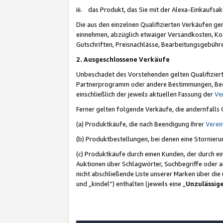
iii. das Produkt, das Sie mit der Alexa-Einkaufsa
Die aus den einzelnen Qualifizierten Verkäufen gen
einnehmen, abzüglich etwaiger Versandkosten, Ko
Gutschriften, Preisnachlässe, Bearbeitungsgebühr
2. Ausgeschlossene Verkäufe
Unbeschadet des Vorstehenden gelten Qualifiziert
Partnerprogramm oder andere Bestimmungen, Beding
einschließlich der jeweils aktuellen Fassung der
Ve
Ferner gelten folgende Verkäufe, die andernfalls
(a) Produktkäufe, die nach Beendigung Ihrer
Verei
(b) Produktbestellungen, bei denen eine Stornier
(c) Produktkäufe durch einen Kunden, der durch e
Auktionen über Schlagwörter, Suchbegriffe oder a
nicht abschließende Liste unserer Marken über di
und „kindel“) enthalten (jeweils eine „
Unzulässig