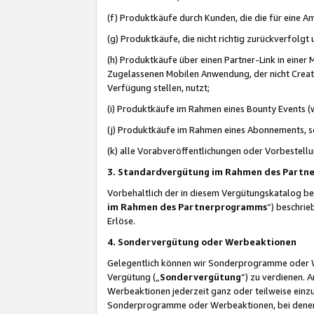
(f) Produktkäufe durch Kunden, die die für eine
(g) Produktkäufe, die nicht richtig zurückverfolg
(h) Produktkäufe über einen Partner-Link in einer
Zugelassenen Mobilen Anwendung, der nicht Creator
Verfügung stellen, nutzt;
(i) Produktkäufe im Rahmen eines Bounty Events (w
(j) Produktkäufe im Rahmen eines Abonnements, so
(k) alle Vorabveröffentlichungen oder Vorbestellu
3. Standardvergütung im Rahmen des Part
Vorbehaltlich der in diesem Vergütungskatalog b
im Rahmen des Partnerprogramms
“) beschri
Erlöse.
4. Sondervergütung oder Werbeaktionen
Gelegentlich können wir Sonderprogramme oder Wer
Vergütung („
Sondervergütung
”) zu verdienen. 
Werbeaktionen jederzeit ganz oder teilweise einz
Sonderprogramme oder Werbeaktionen, bei denen e