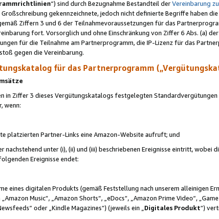
rammrichtlinien
“) sind durch Bezugnahme Bestandteil der
Vereinbarung z
Großschreibung gekennzeichnete, jedoch nicht definierte Begriffe haben die
 gemäß Ziffern 3 und 6 der Teilnahmevoraussetzungen für das Partnerprogram
nbarung fort. Vorsorglich und ohne Einschränkung von Ziffer 6 Abs. (a) der
ungen für die Teilnahme am Partnerprogramm, die IP-Lizenz für das Partner
rstoß gegen die Vereinbarung.
ungskatalog für das Partnerprogramm („Vergütungska
 Umsätze
n in Ziffer 3 dieses Vergütungskatalogs festgelegten Standardvergütungen v
r, wenn:
ite platzierten Partner-Links eine Amazon-Website aufruft; und
r nachstehend unter (i), (ii) und (iii) beschriebenen Ereignisse eintritt, wobe
 folgenden Ereignisse endet:
hme eines digitalen Produkts (gemäß Feststellung nach unserem alleinigen 
 „Amazon Music“, „Amazon Shorts“, „eDocs“, „Amazon Prime Video“, „Game
Newsfeeds“ oder „Kindle Magazines“) (jeweils ein „
Digitales Produkt
“) ver