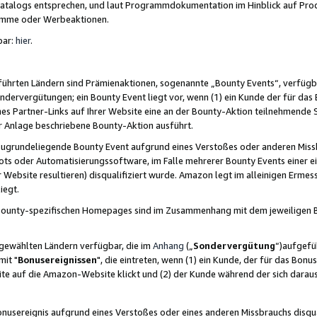
skatalogs entsprechen, und laut Programmdokumentation im Hinblick auf Pr
amme oder Werbeaktionen.
bar:
hier
.
führten Ländern sind Prämienaktionen, sogenannte „Bounty Events“, verfügb
Sondervergütungen; ein Bounty Event liegt vor, wenn (1) ein Kunde der für da
nes Partner-Links auf Ihrer Website eine an der Bounty-Aktion teilnehmende 
er Anlage beschriebene Bounty-Aktion ausführt.
ugrundeliegende Bounty Event aufgrund eines Verstoßes oder anderen Miss
ots oder Automatisierungssoftware, im Falle mehrerer Bounty Events einer e
r Website resultieren) disqualifiziert wurde. Amazon legt im alleinigen Ermess
iegt.
n Bounty-spezifischen Homepages sind im Zusammenhang mit dem jeweiligen
sgewählten Ländern verfügbar, die im
Anhang
(„
Sondervergütung
“)aufgefüh
it "
Bonusereignissen
", die eintreten, wenn (1) ein Kunde, der für das Bon
bsite auf die Amazon-Website klickt und (2) der Kunde während der sich dar
usereignis aufgrund eines Verstoßes oder eines anderen Missbrauchs disqua