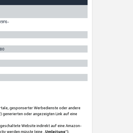
89F6-
280
ortale, gesponserter Werbedienste oder andere
“) generierten oder angezeigten Link auf eine
ngeschaltete Website indirekt auf eine Amazon-
ktiv werden müsste (eine „
Umleitung
“);