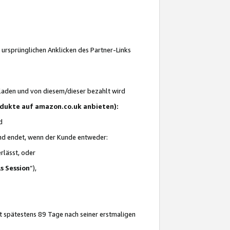
 ursprünglichen Anklicken des Partner-Links
laden und von diesem/dieser bezahlt wird
rodukte auf amazon.co.uk anbieten):
d
 und endet, wenn der Kunde entweder:
erlässt, oder
ls Session
“),
t spätestens 89 Tage nach seiner erstmaligen