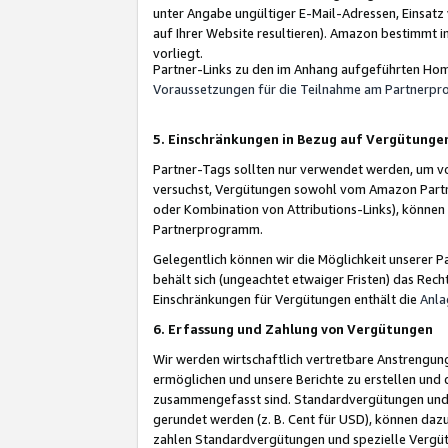
unter Angabe ungültiger E-Mail-Adressen, Einsatz
auf Ihrer Website resultieren). Amazon bestimmt i
vorliegt.
Partner-Links zu den im Anhang aufgeführten Hom
Voraussetzungen für die Teilnahme am Partnerp
5. Einschränkungen in Bezug auf Vergütunge
Partner-Tags sollten nur verwendet werden, um von 
versuchst, Vergütungen sowohl vom Amazon Partn
oder Kombination von Attributions-Links), könne
Partnerprogramm.
Gelegentlich können wir die Möglichkeit unsere
behält sich (ungeachtet etwaiger Fristen) das Rec
Einschränkungen für Vergütungen enthält die
Anla
6. Erfassung und Zahlung von Vergütungen
Wir werden wirtschaftlich vertretbare Anstrengu
ermöglichen und unsere Berichte zu erstellen und 
zusammengefasst sind. Standardvergütungen und s
gerundet werden (z. B. Cent für USD), können dazu
zahlen Standardvergütungen und spezielle Vergüt