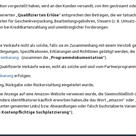
ktion vorgestellt haben, wird an den Kunden versandt, von ihm gestreamt od
erierten „
Qualifizierten Erlöse
“ entsprechen den Beträgen, die wir tatsäch
sten für Geschenkverpackung, Bearbeitungsgebühren, Steuern (z. B. Umsatz-
en bei Kreditkartenzahlung und uneinbringlicher Forderungen.
e Verkäufe nicht als solche, falls sie im Zusammenhang mit einem Verstoß 
ungen, Spezifikationen, Erklärungen und Richtlinien getätigt werden, die 
reinbarung
(zusammen die „
Programmdokumentation
“).
 Qualifizierte Verkäufe wären, nicht als solche und sind vom Partnerprogra
nbarung
erfolgen;
ung, Rückgabe oder Rückerstattung eingeleitet wurde;
ine Anzeige auf eine Amazon-Website verwiesen wurde, die Sieeinschließlich
ndere Identifikatoren käuflich erworben haben,die das Wort „amazon“ oder 
e unten genannten Links) bzw. Abwandlungen oder falsch buchstabierte Varia
e Kostenpflichtige Suchplatzierung
”);