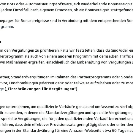
 von Bots oder Automatisierungssoftware, sich wiederholende Bonusereignisse
n jedem Einzelfall nach eigenem Ermessen, ob ein Bonusereignis stattgefund
epages für Bonusereignisse sind in Verbindung mit dem entsprechenden Bonu
rogramm
.
n
den Vergütungen zu profitieren. Falls wir feststellen, dass du (und/oder ein
erprogramm als auch von einem anderen Programm mit demselben Traffic ei
n wir Maßnahmen ergreifen, einschließlich der Einbehaltung von Vergütunge
r Partner, Standardvergütungen im Rahmen des Partnerprogramms oder Sonde
ht vor, Einschränkungen jederzeit ganz oder teilweise aufzuheben oder zu mod
ge
(„
Einschränkungen für Vergütungen
“).
ngen unternehmen, um qualifizierte Verkäufe genau und umfassend zu verfol
dir zu senden, in denen die Standardvergütungen und spezielle Vergütungen, 
pezielle Vergütungen, die für jeden qualifizierenden Verkauf berechnet un
 führen, dass dein effektiver Provisionssatz geringfügig über oder unter dem
ungen in der Standardwährung für eine Amazon-Webseite etwa 60 Tage nach