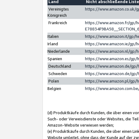
Land
Nicht abschließende List
Vereinigtes
https://www.amazon.co.uk/
Königreich
Frankreich
https://www.amazon.fr/gp/
E78834F9BA58__SECTION_
Italien
https://www.amazon.it/gp/h
Irland
https://www.amazon.ie/gp/
Niederlande
https://www.amazon.nl/gp/
Spanien
https://www.amazon.es/gp/
Deutschland
https://www.amazon.de/gp/
Schweden
https://www.amazon.de/gp/
Polen
https://www.amazon.pl/gp/
Belgien
https://www.amazon.com.be
(d) Produktkäufe durch Kunden, die über einen vo
Such- oder Verweisdienste oder Websites, die Teil
Amazon-Website verwiesen werden;
(e) Produktkäufe durch Kunden, die über einen Li
Website umleitet, ohne dass der Kunde auf der zw