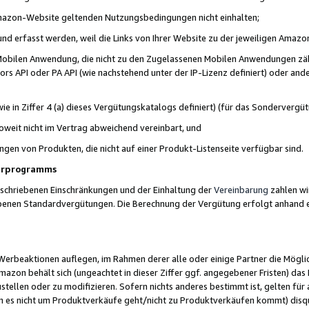
 Amazon-Website geltenden Nutzungsbedingungen nicht einhalten;
t und erfasst werden, weil die Links von Ihrer Website zu der jeweiligen Am
 Mobilen Anwendung, die nicht zu den Zugelassenen Mobilen Anwendungen zählt
s API oder PA API (wie nachstehend unter der IP-Lizenz definiert) oder ander
ie in Ziffer 4 (a) dieses Vergütungskatalogs definiert) (für das Sonderverg
weit nicht im Vertrag abweichend vereinbart, und
ngen von Produkten, die nicht auf einer Produkt-Listenseite verfügbar sind.
nerprogramms
eschriebenen Einschränkungen und der Einhaltung der
Vereinbarung
zahlen wir
ebenen Standardvergütungen. Die Berechnung der Vergütung erfolgt anhand e
beaktionen auflegen, im Rahmen derer alle oder einige Partner die Möglichk
Amazon behält sich (ungeachtet in dieser Ziffer ggf. angegebener Fristen) d
ustellen oder zu modifizieren. Sofern nichts anderes bestimmt ist, gelten 
s nicht um Produktverkäufe geht/nicht zu Produktverkäufen kommt) disqua