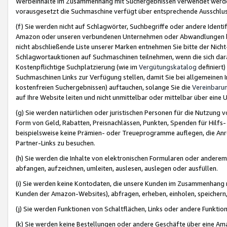
Werbeinhalte im Zusammenhang mit Suchergebnissen verwendet werden,
vorausgesetzt die Suchmaschine verfügt über entsprechende Ausschlu
(f) Sie werden nicht auf Schlagwörter, Suchbegriffe oder andere Ident
Amazon oder unseren verbundenen Unternehmen oder Abwandlungen bzw
nicht abschließende Liste unserer Marken entnehmen Sie bitte der Nich
Schlagwortauktionen auf Suchmaschinen teilnehmen, wenn die sich da
Kostenpflichtige Suchplatzierung (wie im
Vergütungskatalog
definiert
Suchmaschinen Links zur Verfügung stellen, damit Sie bei allgemeinen I
kostenfreien Suchergebnissen) auftauchen, solange Sie die
Vereinbaru
auf Ihre Website leiten und nicht unmittelbar oder mittelbar über eine
(g) Sie werden natürlichen oder juristischen Personen für die Nutzung 
Form von Geld, Rabatten, Preisnachlässen, Punkten, Spenden für Hilfs
beispielsweise keine Prämien- oder Treueprogramme auflegen, die Anrei
Partner-Links zu besuchen.
(h) Sie werden die Inhalte von elektronischen Formularen oder anderem M
abfangen, aufzeichnen, umleiten, auslesen, auslegen oder ausfüllen.
(i) Sie werden keine Kontodaten, die unsere Kunden im Zusammenhang 
Kunden der Amazon-Websites), abfragen, erheben, einholen, speichern,
(j) Sie werden Funktionen von Schaltflächen, Links oder andere Funkti
(k) Sie werden keine Bestellungen oder andere Geschäfte über eine Ama