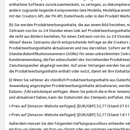
enthaltene Software zurückzuentwickeln, zu zerlegen, zu dekompilier
andere zugrunde liegende Komponenten (wie Modelle, Modellparameter
mit der Creators API, der PA API, Datenfeeds oder in den Produkt Werb
(h) Sie werden Produktwerbungsinhalte, die aus einem Bild bestehen, ni
Zeitraum von bis zu 24 Stunden einen Link auf Produktwerbungsinhalte
die nicht aus Bildern bestehen, für einen Zeitraum von bis zu 24 Stund
Ablauf dieses Zeitraums durch entsprechende Anfrage an die Creators 
Produktwerbungsinhalte aktualisieren und neu darstellen. Sofern wir Ih
Standardidentifikationsnummern (ASINs) für einen unbestimmten Zeitra
Kundenanwendung, dürfen unbeschadet des Vorstehenden Produktwerbu
Zwischenspeicher abgelegt werden. Auf unser Verlangen werden Sie un
die Produktwerbungsinhalte enthält oder nutzt, damit wir Ihre Einhalt
(i) Wenn Sie seltener als stündlich Produktwerbungsinhalte aus Datenfe
Anwendung angezeigten Produktwerbungsinhalte aktualisieren, werden 
Datums-/Uhrzeitstempel einfügen. Wenn Sie jedoch die in Ihrer Anwe
und aktualisiert haben, kann der Datumsteil des Stempels entfallen. Dies
• Preis auf [Amazon-Website einfügen]: [EUR/GBP] 32,77 (Stand 07.01.
• Preis auf [Amazon-Website einfügen]: [EUR/GBP] 32,77 (Stand 14:11 
Außerdem müssen Sie den folgenden Haftungsausschluss entweder neb
ein Pop-up-Fenster, ein Pop-up-Skript oder ein sonstiges vergleichba