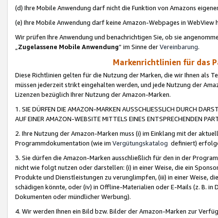
(d) Ihre Mobile Anwendung darf nicht die Funktion von Amazons eige
(e) Ihre Mobile Anwendung darf keine Amazon-Webpages in WebView 
Wir prüfen Ihre Anwendung und benachrichtigen Sie, ob sie angenomm
„
Zugelassene Mobile Anwendung
“ im Sinne der
Vereinbarung
.
Markenrichtlinien für das 
Diese Richtlinien gelten für die Nutzung der Marken, die wir Ihnen als 
müssen jederzeit strikt eingehalten werden, und jede Nutzung der Ama
Lizenzen bezüglich Ihrer Nutzung der Amazon-Marken.
1. SIE DÜRFEN DIE AMAZON-MARKEN AUSSCHLIESSLICH DURCH DARS
AUF EINER AMAZON-WEBSITE MITTELS EINES ENTSPRECHENDEN PART
2. Ihre Nutzung der Amazon-Marken muss (i) im Einklang mit der aktuells
Programmdokumentation (wie im
Vergütungskatalog
definiert) erfolg
3. Sie dürfen die Amazon-Marken ausschließlich für den in der Progr
nicht wie folgt nutzen oder darstellen: (i) in einer Weise, die ein Spo
Produkte und Dienstleistungen zu verunglimpfen, (iii) in einer Weise
schädigen könnte, oder (iv) in Offline-Materialien oder E-Mails (z. B.
Dokumenten oder mündlicher Werbung).
4. Wir werden Ihnen ein Bild bzw. Bilder der Amazon-Marken zur Verfüg