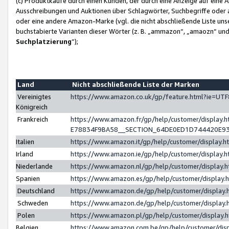
(c) Produktkäufe durch einen Kunden, der durch eine Anzeige auf eine 
Ausschreibungen und Auktionen über Schlagwörter, Suchbegriffe oder 
oder eine andere Amazon-Marke (vgl. die nicht abschließende Liste un
buchstabierte Varianten dieser Wörter (z. B. „ammazon“, „amaozn“ und „
Suchplatzierung
”);
Land
Nicht abschließende Liste der Marken
Vereinigtes
https://www.amazon.co.uk/gp/feature.html?ie=U
Königreich
Frankreich
https://www.amazon.fr/gp/help/customer/displa
E78834F9BA58__SECTION_64DE0ED1D744420E9
Italien
https://www.amazon.it/gp/help/customer/display
Irland
https://www.amazon.ie/gp/help/customer/displa
Niederlande
https://www.amazon.nl/gp/help/customer/display
Spanien
https://www.amazon.es/gp/help/customer/display
Deutschland
https://www.amazon.de/gp/help/customer/displa
Schweden
https://www.amazon.de/gp/help/customer/displa
Polen
https://www.amazon.pl/gp/help/customer/display
Belgien
https://www.amazon.com.be/gp/help/customer/d