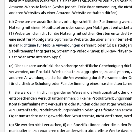
nicht mit anderen Websites als einer Amazon-Website verlinken oder i
Amazon-Website lenken (wobei jedoch Teile Ihrer Anwendung, die nich
anderen Websites als einer Amazon-Website enthalten dürfen).
(d) Ohne unsere ausdrückliche vorherige schriftliche Zustimmung werd
Nutzung mit einem Mobiltelefon oder sonstigen Mobilgerät entwickelt
(1) Websites, die nicht für die Nutzung mit solchen Geräten entwickelt
eine nicht für Mobilgeräte optimierte Website, die über einen Interne
in den
Richtlinie für Mobile Anwendungen
definiert, oder (3) Beistellge
Satellitenempfangsgeräte, Streaming-Video-Player, Blu-Ray-Player ode
Cast oder Vizio Internet-Apps).
(e) Ohne unsere ausdrückliche vorherige schriftliche Genehmigung dürfe
verwenden, um Produkt-Werbeinhalte zu aggregieren, zu analysieren, 
anderen Anwendungen, die für die Verwendung durch Personen oder Or
für die direkte Schulung oder Feinabstimmung eines maschinellen Lern
(f) Sie werden (i) nicht in irgendeiner Weise in die Funktionalität ode
entsprechenden Versuch unternehmen; (ii) keine Produktwerbungsinha
Kontaktaufnahme mit Verkäufern oder Kunden oder sonstiger Werbeaktiv
API, Datenfeeds, Produktwerbungsinhalten oder Spezifikationen erschei
Eigentumsrechte oder gewerblicher Schutzrechte, nicht entfernen, verd
(g) Sie werden nicht versuchen, (i) die Spezifikationen oder die in de
manipulieren, zu reparieren oder anderweitig abgeleitete Werke davon z