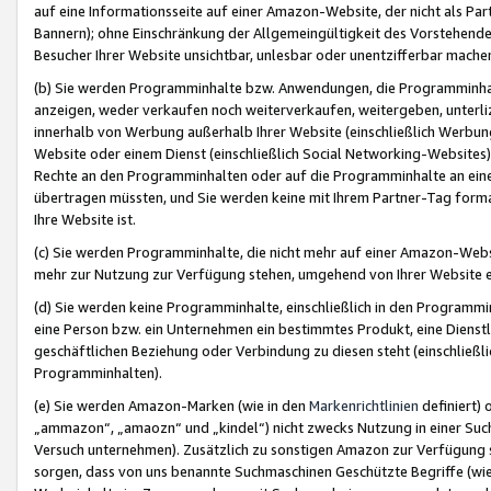
auf eine Informationsseite auf einer Amazon-Website, der nicht als Part
Bannern); ohne Einschränkung der Allgemeingültigkeit des Vorstehende
Besucher Ihrer Website unsichtbar, unlesbar oder unentzifferbar mache
(b) Sie werden Programminhalte bzw. Anwendungen, die Programminhalt
anzeigen, weder verkaufen noch weiterverkaufen, weitergeben, unterli
innerhalb von Werbung außerhalb Ihrer Website (einschließlich Werbun
Website oder einem Dienst (einschließlich Social Networking-Website
Rechte an den Programminhalten oder auf die Programminhalte an eine a
übertragen müssten, und Sie werden keine mit Ihrem Partner-Tag formati
Ihre Website ist.
(c) Sie werden Programminhalte, die nicht mehr auf einer Amazon-Websit
mehr zur Nutzung zur Verfügung stehen, umgehend von Ihrer Website e
(d) Sie werden keine Programminhalte, einschließlich in den Programmin
eine Person bzw. ein Unternehmen ein bestimmtes Produkt, eine Dienstle
geschäftlichen Beziehung oder Verbindung zu diesen steht (einschließli
Programminhalten).
(e) Sie werden Amazon-Marken (wie in den
Markenrichtlinien
definiert) 
„ammazon“, „amaozn“ und „kindel“) nicht zwecks Nutzung in einer Suc
Versuch unternehmen). Zusätzlich zu sonstigen Amazon zur Verfügung 
sorgen, dass von uns benannte Suchmaschinen Geschützte Begriffe (wie 