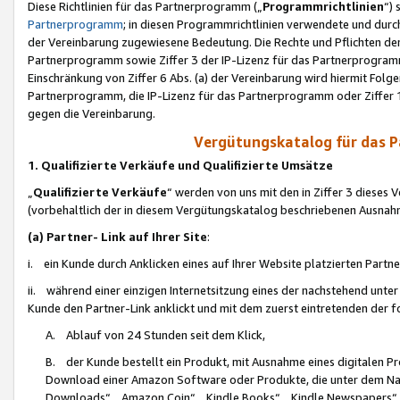
Diese Richtlinien für das Partnerprogramm („
Programmrichtlinien
“)
Partnerprogramm
; in diesen Programmrichtlinien verwendete und durch
der Vereinbarung zugewiesene Bedeutung. Die Rechte und Pflichten de
Partnerprogramm sowie Ziffer 3 der IP-Lizenz für das Partnerprogram
Einschränkung von Ziffer 6 Abs. (a) der Vereinbarung wird hiermit Fol
Partnerprogramm, die IP-Lizenz für das Partnerprogramm oder Ziffer 1
gegen die Vereinbarung.
Vergütungskatalog für das 
1. Qualifizierte Verkäufe und Qualifizierte Umsätze
„
Qualifizierte Verkäufe
“ werden von uns mit den in Ziffer 3 diese
(vorbehaltlich der in diesem Vergütungskatalog beschriebenen Ausnah
(a) Partner- Link auf Ihrer Site
:
i. ein Kunde durch Anklicken eines auf Ihrer Website platzierten Part
ii. während einer einzigen Internetsitzung eines der nachstehend unter (i)
Kunde den Partner-Link anklickt und mit dem zuerst eintretenden der f
A. Ablauf von 24 Stunden seit dem Klick,
B. der Kunde bestellt ein Produkt, mit Ausnahme eines digitalen P
Download einer Amazon Software oder Produkte, die unter dem N
Downloads“, „Amazon Coin“, „Kindle Books“, „Kindle Newspapers“, „