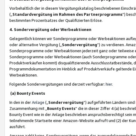
Vorbehaltlich der in diesem Vergütungskatalog beschriebenen Einschr
(„
Standardvergütung im Rahmen des Partnerprogramms
“) besc
bestimmten Prozentsatzes der Qualifizierten Erlöse.
4. Sondervergütung oder Werbeaktionen
Gelegentlich können wir Sonderprogramme oder Werbeaktionen auflegen,
oder alternative Vergütung („
Sondervergütung
”) zu verdienen. Amazo
Sonderprogramme oder Werbeaktionen jederzeit ganz oder teilweise einz
Sonderprogramme oder Werbeaktionen (auch Sonderprogramme oder We
Produktverkäufen kommt) disqualifizierende Ausschlusstatbestände, di
Programmdokumentation im Hinblick auf Produktverkäufe geltende E
Werbeaktionen.
Folgende Sondervergütungen sind derzeit verfügbar:
hier
.
(a) Bounty Events
In den in der
Anlage
(„
Sondervergütung
“) aufgeführten Ländern sind
Zusammenhang mit „
Bounty Events
“ die in dieser Ziffer 4 (a) besch
Bounty Event wie in der Anlage beschrieben anspruchsberechtigt sein mu
teilnehmende Startseite einer Amazon-Website aufruft und (2) der Kun
ausführt.
Amazon zahlt keine Sondervergütung, wenn das zugrundeliegende Boun