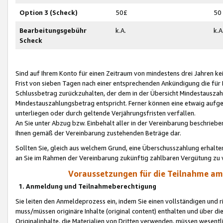
Option 3 (Scheck)
50£
50
Bearbeitungsgebühr
k.A.
k.A
Scheck
Sind auf Ihrem Konto für einen Zeitraum von mindestens drei Jahren kein
Frist von sieben Tagen nach einer entsprechenden Ankündigung die für
Schlussbetrag zurückzuhalten, der dem in der Übersicht Mindestausz
Mindestauszahlungsbetrag entspricht. Ferner können eine etwaig aufg
unterliegen oder durch geltende Verjährungsfristen verfallen.
An Sie unter Abzug bzw. Einbehalt aller in der Vereinbarung beschrieb
Ihnen gemäß der Vereinbarung zustehenden Beträge dar.
Sollten Sie, gleich aus welchem Grund, eine Überschusszahlung erhalte
an Sie im Rahmen der Vereinbarung zukünftig zahlbaren Vergütung zu 
Voraussetzungen für die Teilnahme a
1. Anmeldung und Teilnahmeberechtigung
Sie leiten den Anmeldeprozess ein, indem Sie einen vollständigen und 
muss/müssen originäre Inhalte (original content) enthalten und über d
Originalinhalte, die Materialien von Dritten verwenden, müssen wese