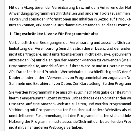
Mit dem Akzeptieren der Vereinbarung bzw. mit dem Aufrufen oder Nutz
Anwendungsprogrammierschnittstellen und anderer Tools (zusammen die
Texten und sonstigen Informationen und Inhalten in Bezug auf Produkte
nutzen können, erklären Sie sich damit einverstanden, an diese Lizenz 
1. Eingeschränkte Lizenz für Programminhalte
Vorbehaltlich der Bedingungen der Vereinbarung und ausschließlich z
Einhaltung der Vereinbarung (einschließlich dieser Lizenz und der ande
nicht übertragbare, nicht unterlizenzierbare, nicht exklusive, gebühren
anzuzeigen; (b) nur diejenigen der Amazon-Marken zu verwenden (wie in 
Programminhalte, ausschließlich auf Ihrer Website und in Übereinstimmu
API, Datenfeeds und Produkt-Werbeinhalte ausschließlich gemäß den Spe
Kopieren oder andere Verwenden von Programminhalten zugunsten Dri
Sammeln und Extrahieren von Daten. Zur Klarstellung: Zu den Program
Sie werden Programminhalte ausschließlich nach Maßgabe der Besti
hiermit eingeräumten Lizenz nutzen. Unbeschadet des Vorstehenden we
Umsätze auf eine Amazon-Website zu leiten, und werden Programminhal
Verbindung mit Programminhalten Besucher auf andere Websites als ein
unmittelbarem Zusammenhang mit den Programminhalten stehen, Links z
Nutzung der Programminhalte ausschließlich mit der betreffenden Pr
nicht mit einer anderen Webpage verlinken.