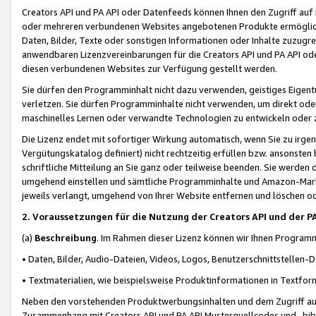
Creators API und PA API oder Datenfeeds können Ihnen den Zugriff auf D
oder mehreren verbundenen Websites angebotenen Produkte ermögliche
Daten, Bilder, Texte oder sonstigen Informationen oder Inhalte zuzugre
anwendbaren Lizenzvereinbarungen für die Creators API und PA API od
diesen verbundenen Websites zur Verfügung gestellt werden.
Sie dürfen den Programminhalt nicht dazu verwenden, geistiges Eigent
verletzen. Sie dürfen Programminhalte nicht verwenden, um direkt ode
maschinelles Lernen oder verwandte Technologien zu entwickeln oder zu
Die Lizenz endet mit sofortiger Wirkung automatisch, wenn Sie zu irg
Vergütungskatalog definiert) nicht rechtzeitig erfüllen bzw. ansonsten
schriftliche Mitteilung an Sie ganz oder teilweise beenden. Sie werden
umgehend einstellen und sämtliche Programminhalte und Amazon-Marke
jeweils verlangt, umgehend von Ihrer Website entfernen und löschen od
2. Voraussetzungen für die Nutzung der Creators API und der P
(a)
Beschreibung
. Im Rahmen dieser Lizenz können wir Ihnen Programmi
• Daten, Bilder, Audio-Dateien, Videos, Logos, Benutzerschnittstellen-
• Textmaterialien, wie beispielsweise Produktinformationen in Textfor
Neben den vorstehenden Produktwerbungsinhalten und dem Zugriff auf 
Zusammenhang mit Creators API und PA API Musterquellcodes und -bibli