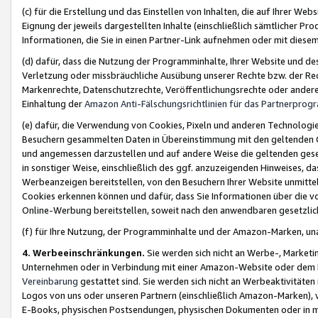
(c) für die Erstellung und das Einstellen von Inhalten, die auf Ihrer We
Eignung der jeweils dargestellten Inhalte (einschließlich sämtlicher 
Informationen, die Sie in einen Partner-Link aufnehmen oder mit diese
(d) dafür, dass die Nutzung der Programminhalte, Ihrer Website und des 
Verletzung oder missbräuchliche Ausübung unserer Rechte bzw. der Recht
Markenrechte, Datenschutzrechte, Veröffentlichungsrechte oder anderer
Einhaltung der
Amazon Anti-Fälschungsrichtlinien für das Partnerpro
(e) dafür, die Verwendung von Cookies, Pixeln und anderen Technologien
Besuchern gesammelten Daten in Übereinstimmung mit den geltenden Ge
und angemessen darzustellen und auf andere Weise die geltenden geset
in sonstiger Weise, einschließlich des ggf. anzuzeigenden Hinweises, d
Werbeanzeigen bereitstellen, von den Besuchern Ihrer Website unmitte
Cookies erkennen können und dafür, dass Sie Informationen über die v
Online-Werbung bereitstellen, soweit nach den anwendbaren gesetzlic
(f) für Ihre Nutzung, der Programminhalte und der Amazon-Marken, u
4. Werbeeinschränkungen.
Sie werden sich nicht an Werbe-, Market
Unternehmen oder in Verbindung mit einer Amazon-Website oder dem Pa
Vereinbarung
gestattet sind. Sie werden sich nicht an Werbeaktivitäten
Logos von uns oder unseren Partnern (einschließlich Amazon-Marken), 
E-Books, physischen Postsendungen, physischen Dokumenten oder in 