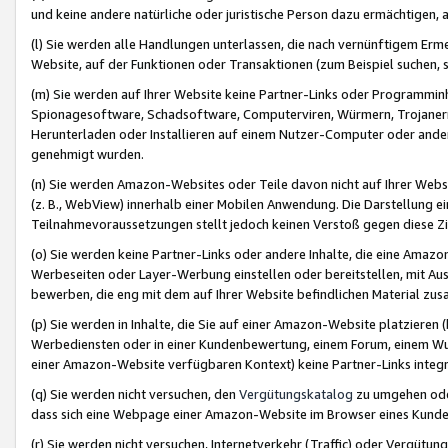
und keine andere natürliche oder juristische Person dazu ermächtigen, a
(l) Sie werden alle Handlungen unterlassen, die nach vernünftigem Erme
Website, auf der Funktionen oder Transaktionen (zum Beispiel suchen, s
(m) Sie werden auf Ihrer Website keine Partner-Links oder Programmin
Spionagesoftware, Schadsoftware, Computerviren, Würmern, Trojaner
Herunterladen oder Installieren auf einem Nutzer-Computer oder ande
genehmigt wurden.
(n) Sie werden Amazon-Websites oder Teile davon nicht auf Ihrer Websi
(z. B., WebView) innerhalb einer Mobilen Anwendung. Die Darstellung ein
Teilnahmevoraussetzungen stellt jedoch keinen Verstoß gegen diese Zif
(o) Sie werden keine Partner-Links oder andere Inhalte, die eine Am
Werbeseiten oder Layer-Werbung einstellen oder bereitstellen, mit Au
bewerben, die eng mit dem auf Ihrer Website befindlichen Material z
(p) Sie werden in Inhalte, die Sie auf einer Amazon-Website platzier
Werbediensten oder in einer Kundenbewertung, einem Forum, einem Wun
einer Amazon-Website verfügbaren Kontext) keine Partner-Links integr
(q) Sie werden nicht versuchen, den
Vergütungskatalog
zu umgehen oder
dass sich eine Webpage einer Amazon-Website im Browser eines Kunden 
(r) Sie werden nicht versuchen, Internetverkehr (Traffic) oder Vergü