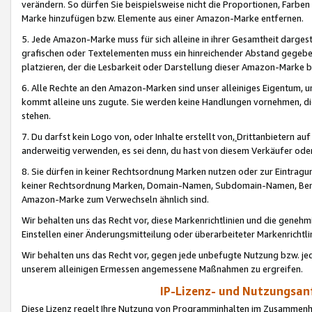
verändern. So dürfen Sie beispielsweise nicht die Proportionen, Farb
Marke hinzufügen bzw. Elemente aus einer Amazon-Marke entfernen.
5. Jede Amazon-Marke muss für sich alleine in ihrer Gesamtheit darge
grafischen oder Textelementen muss ein hinreichender Abstand gegebe
platzieren, der die Lesbarkeit oder Darstellung dieser Amazon-Marke b
6. Alle Rechte an den Amazon-Marken sind unser alleiniges Eigentum, 
kommt alleine uns zugute. Sie werden keine Handlungen vornehmen, 
stehen.
7. Du darfst kein Logo von, oder Inhalte erstellt von,
Drittanbietern au
anderweitig verwenden, es sei denn, du hast von diesem Verkäufer oder
8. Sie dürfen in keiner Rechtsordnung Marken nutzen oder zur Eintragu
keiner Rechtsordnung Marken, Domain-Namen, Subdomain-Namen, Benu
Amazon-Marke zum Verwechseln ähnlich sind.
Wir behalten uns das Recht vor, diese Markenrichtlinien und die gene
Einstellen einer Änderungsmitteilung oder überarbeiteter Markenricht
Wir behalten uns das Recht vor, gegen jede unbefugte Nutzung bzw. jede 
unserem alleinigen Ermessen angemessene Maßnahmen zu ergreifen.
IP-Lizenz- und Nutzungsan
Diese Lizenz regelt Ihre Nutzung von Programminhalten im Zusammen