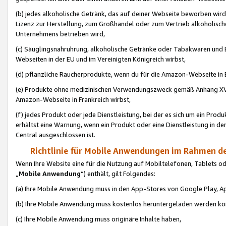
(b) jedes alkoholische Getränk, das auf deiner Webseite beworben wird
Lizenz zur Herstellung, zum Großhandel oder zum Vertrieb alkoholisch
Unternehmens betrieben wird,
(c) Säuglingsnahruhrung, alkoholische Getränke oder Tabakwaren und E
Webseiten in der EU und im Vereinigten Königreich wirbst,
(d) pflanzliche Raucherprodukte, wenn du für die Amazon-Webseite in B
(e) Produkte ohne medizinischen Verwendungszweck gemäß Anhang XVI 
Amazon-Webseite in Frankreich wirbst,
(f) jedes Produkt oder jede Dienstleistung, bei der es sich um ein Prod
erhältst eine Warnung, wenn ein Produkt oder eine Dienstleistung in de
Central ausgeschlossen ist.
Richtlinie für Mobile Anwendungen im Rahmen de
Wenn Ihre Website eine für die Nutzung auf Mobiltelefonen, Tablets 
„
Mobile Anwendung
“) enthält, gilt Folgendes:
(a) Ihre Mobile Anwendung muss in den App-Stores von Google Play, A
(b) Ihre Mobile Anwendung muss kostenlos heruntergeladen werden könn
(c) Ihre Mobile Anwendung muss originäre Inhalte haben,