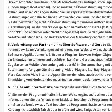
Direktnachrichten von Ihren Social-Media-Websites einfügen. vorausg
Kunden angemeldet werden) und ansonsten in Übereinstimmung mit der
stehen. Auf unser Verlangen stellen Sie uns repräsentative Mustermater
Bestimmungen eingehalten haben. Wir werden die Form und den Inhalt, di
Sie die Zertifizierung nicht in Übereinstimmung mit unserer Aufforderu
Klarstellung: (i) Für die Zwecke der geltenden Marketinggesetze (z. 
von 1991 und ähnlicher oder Nachfolgegesetze) sind Sie der „Absender“ j
Gesetze und Standards und Best Practices der Marketingbranche für 
5. Verbreitung von Partner-Links über Software und Geräte
Sie
nutzen bzw. keine Verlinkungen auf eine Amazon-Website wie nachsteh
Software-Applikationen (z. B. Browser Plug-ins, Browser Helper Objec
ein Endnutzer installieren und ausführen kann) und Geräten, einschlie
Zugelassenen Mobilen Anwendungen); oder (b) im Zusammenhang mit bzw.
Satellitenempfangsgeräte, Streaming-Video-Playern, Blu-Ray-Playern 
Viera Cast oder Vizio Internet Apps). Sie werden ohne ausdrückliche v
Entwicklung von Modellen des maschinellen Lernens oder verwandter 
6. Inhalte auf Ihrer Website
. Sie tragen die ausschließliche Verantwo
(a) Sie werden Programminhalte in keiner Weise ergänzen, löschen oder
Informationen; Sie dürfen aus einer Bilddatei bestehende Programminhal
erhalten bleiben bzw. aus Text bestehende Programminhalte so kürzen, 
Kürzung nicht sachlich falsch oder irreführend wird. Einige Arten von L