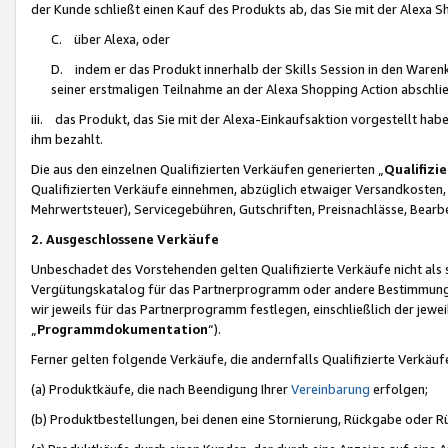
der Kunde schließt einen Kauf des Produkts ab, das Sie mit der Alexa 
C. über Alexa, oder
D. indem er das Produkt innerhalb der Skills Session in den Waren
seiner erstmaligen Teilnahme an der Alexa Shopping Action abschlie
iii. das Produkt, das Sie mit der Alexa-Einkaufsaktion vorgestellt ha
ihm bezahlt.
Die aus den einzelnen Qualifizierten Verkäufen generierten „
Qualifizi
Qualifizierten Verkäufe einnehmen, abzüglich etwaiger Versandkosten
Mehrwertsteuer), Servicegebühren, Gutschriften, Preisnachlässe, Bear
2. Ausgeschlossene Verkäufe
Unbeschadet des Vorstehenden gelten Qualifizierte Verkäufe nicht als
Vergütungskatalog für das Partnerprogramm oder andere Bestimmungen,
wir jeweils für das Partnerprogramm festlegen, einschließlich der jewe
„
Programmdokumentation
“).
Ferner gelten folgende Verkäufe, die andernfalls Qualifizierte Verkä
(a) Produktkäufe, die nach Beendigung Ihrer
Vereinbarung
erfolgen;
(b) Produktbestellungen, bei denen eine Stornierung, Rückgabe oder R