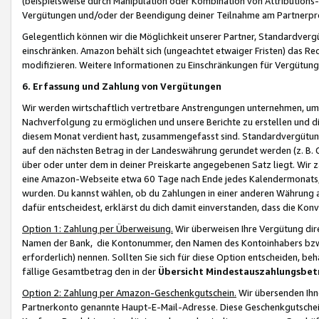
(beispielsweise durch Manipulation oder Kombination von Attributions-
Vergütungen und/oder der Beendigung deiner Teilnahme am Partnerp
Gelegentlich können wir die Möglichkeit unserer Partner, Standardv
einschränken. Amazon behält sich (ungeachtet etwaiger Fristen) das Re
modifizieren. Weitere Informationen zu Einschränkungen für Vergütung
6. Erfassung und Zahlung von Vergütungen
Wir werden wirtschaftlich vertretbare Anstrengungen unternehmen, um 
Nachverfolgung zu ermöglichen und unsere Berichte zu erstellen und di
diesem Monat verdient hast, zusammengefasst sind. Standardvergütung
auf den nächsten Betrag in der Landeswährung gerundet werden (z. B. C
über oder unter dem in deiner Preiskarte angegebenen Satz liegt. Wir
eine Amazon-Webseite etwa 60 Tage nach Ende jedes Kalendermonats, i
wurden. Du kannst wählen, ob du Zahlungen in einer anderen Währung
dafür entscheidest, erklärst du dich damit einverstanden, dass die K
Option 1: Zahlung per Überweisung.
Wir überweisen Ihre Vergütung dir
Namen der Bank, die Kontonummer, den Namen des Kontoinhabers bzw. a
erforderlich) nennen. Sollten Sie sich für diese Option entscheiden, be
fällige Gesamtbetrag den in der
Übersicht Mindestauszahlungsbet
Option 2: Zahlung per Amazon-Geschenkgutschein.
Wir übersenden Ihne
Partnerkonto genannte Haupt-E-Mail-Adresse. Diese Geschenkgutschei