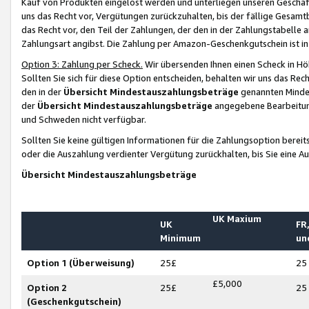
Kauf von Produkten eingelöst werden und unterliegen unseren Geschäf
uns das Recht vor, Vergütungen zurückzuhalten, bis der fällige Gesamt
das Recht vor, den Teil der Zahlungen, der den in der Zahlungstabelle 
Zahlungsart angibst. Die Zahlung per Amazon-Geschenkgutschein ist in
Option 3: Zahlung per Scheck.
Wir übersenden Ihnen einen Scheck in Höh
Sollten Sie sich für diese Option entscheiden, behalten wir uns das Rec
den in der
Übersicht Mindestauszahlungsbeträge
genannten Mindest
der
Übersicht Mindestauszahlungsbeträge
angegebene Bearbeitung
und Schweden nicht verfügbar.
Sollten Sie keine gültigen Informationen für die Zahlungsoption bereit
oder die Auszahlung verdienter Vergütung zurückhalten, bis Sie eine A
Übersicht Mindestauszahlungsbeträge
UK Maxium
UK
FR,
Minimum
un
Option 1 (Überweisung)
25£
25
£5,000
Option 2
25£
25
(Geschenkgutschein)