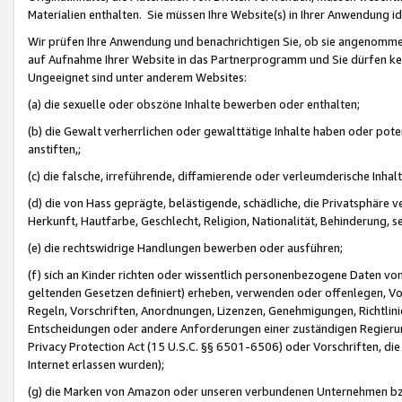
Materialien enthalten. Sie müssen Ihre Website(s) in Ihrer Anwendung ide
Wir prüfen Ihre Anwendung und benachrichtigen Sie, ob sie angenommen
auf Aufnahme Ihrer Website in das Partnerprogramm und Sie dürfen kei
Ungeeignet sind unter anderem Websites:
(a) die sexuelle oder obszöne Inhalte bewerben oder enthalten;
(b) die Gewalt verherrlichen oder gewalttätige Inhalte haben oder pot
anstiften,;
(c) die falsche, irreführende, diffamierende oder verleumderische Inha
(d) die von Hass geprägte, belästigende, schädliche, die Privatsphäre v
Herkunft, Hautfarbe, Geschlecht, Religion, Nationalität, Behinderung, 
(e) die rechtswidrige Handlungen bewerben oder ausführen;
(f) sich an Kinder richten oder wissentlich personenbezogene Daten vo
geltenden Gesetzen definiert) erheben, verwenden oder offenlegen, Vo
Regeln, Vorschriften, Anordnungen, Lizenzen, Genehmigungen, Richtlini
Entscheidungen oder andere Anforderungen einer zuständigen Regierung
Privacy Protection Act (15 U.S.C. §§ 6501-6506) oder Vorschriften, di
Internet erlassen wurden);
(g) die Marken von Amazon oder unseren verbundenen Unternehmen b