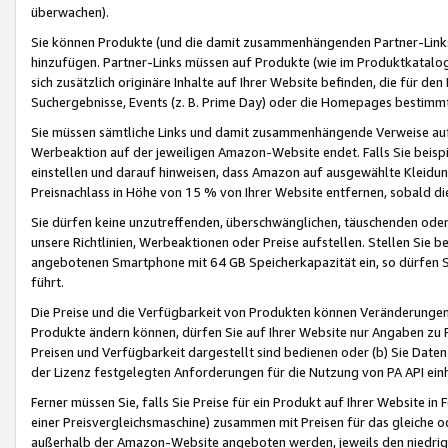
überwachen).
Sie können Produkte (und die damit zusammenhängenden Partner-Links)
hinzufügen. Partner-Links müssen auf Produkte (wie im Produktkatalog de
sich zusätzlich originäre Inhalte auf Ihrer Website befinden, die für 
Suchergebnisse, Events (z. B. Prime Day) oder die Homepages bestimmte
Sie müssen sämtliche Links und damit zusammenhängende Verweise auf z
Werbeaktion auf der jeweiligen Amazon-Website endet. Falls Sie beisp
einstellen und darauf hinweisen, dass Amazon auf ausgewählte Kleidun
Preisnachlass in Höhe von 15 % von Ihrer Website entfernen, sobald di
Sie dürfen keine unzutreffenden, überschwänglichen, täuschenden od
unsere Richtlinien, Werbeaktionen oder Preise aufstellen. Stellen Sie 
angebotenen Smartphone mit 64 GB Speicherkapazität ein, so dürfen S
führt.
Die Preise und die Verfügbarkeit von Produkten können Veränderungen 
Produkte ändern können, dürfen Sie auf Ihrer Website nur Angaben zu P
Preisen und Verfügbarkeit dargestellt sind bedienen oder (b) Sie Daten
der Lizenz festgelegten Anforderungen für die Nutzung von PA API einh
Ferner müssen Sie, falls Sie Preise für ein Produkt auf Ihrer Website in 
einer Preisvergleichsmaschine) zusammen mit Preisen für das gleiche o
außerhalb der Amazon-Website angeboten werden, jeweils den niedrigst