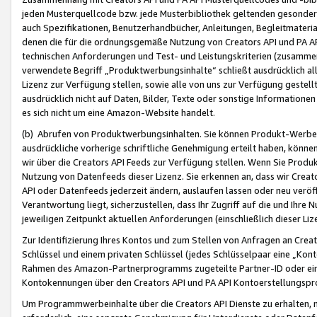
jeden Musterquellcode bzw. jede Musterbibliothek geltenden gesonder
auch Spezifikationen, Benutzerhandbücher, Anleitungen, Begleitmaterial
denen die für die ordnungsgemäße Nutzung von Creators API und PA A
technischen Anforderungen und Test- und Leistungskriterien (zusammen
verwendete Begriff „Produktwerbungsinhalte“ schließt ausdrücklich al
Lizenz zur Verfügung stellen, sowie alle von uns zur Verfügung gestel
ausdrücklich nicht auf Daten, Bilder, Texte oder sonstige Informatione
es sich nicht um eine Amazon-Website handelt.
(b) Abrufen von Produktwerbungsinhalten. Sie können Produkt-Werbein
ausdrückliche vorherige schriftliche Genehmigung erteilt haben, könn
wir über die Creators API Feeds zur Verfügung stellen. Wenn Sie Produk
Nutzung von Datenfeeds dieser Lizenz. Sie erkennen an, dass wir Creat
API oder Datenfeeds jederzeit ändern, auslaufen lassen oder neu veröffe
Verantwortung liegt, sicherzustellen, dass Ihr Zugriff auf die und Ihr
jeweiligen Zeitpunkt aktuellen Anforderungen (einschließlich dieser Liz
Zur Identifizierung Ihres Kontos und zum Stellen von Anfragen an Crea
Schlüssel und einem privaten Schlüssel (jedes Schlüsselpaar eine „Kon
Rahmen des Amazon-Partnerprogramms zugeteilte Partner-ID oder ein
Kontokennungen über den Creators API und PA API Kontoerstellungspro
Um Programmwerbeinhalte über die Creators API Dienste zu erhalten, m