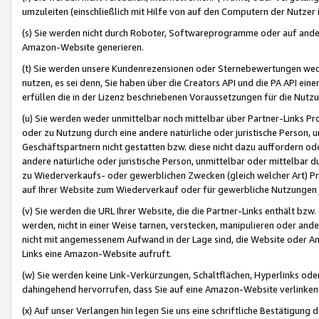
umzuleiten (einschließlich mit Hilfe von auf den Computern der Nutzer i
(s) Sie werden nicht durch Roboter, Softwareprogramme oder auf andere
Amazon-Website generieren.
(t) Sie werden unsere Kundenrezensionen oder Sternebewertungen wed
nutzen, es sei denn, Sie haben über die Creators API und die PA API e
erfüllen die in der Lizenz beschriebenen Voraussetzungen für die Nutzu
(u) Sie werden weder unmittelbar noch mittelbar über Partner-Links P
oder zu Nutzung durch eine andere natürliche oder juristische Person,
Geschäftspartnern nicht gestatten bzw. diese nicht dazu auffordern od
andere natürliche oder juristische Person, unmittelbar oder mittelbar
zu Wiederverkaufs- oder gewerblichen Zwecken (gleich welcher Art) 
auf Ihrer Website zum Wiederverkauf oder für gewerbliche Nutzungen 
(v) Sie werden die URL Ihrer Website, die die Partner-Links enthält b
werden, nicht in einer Weise tarnen, verstecken, manipulieren oder and
nicht mit angemessenem Aufwand in der Lage sind, die Website oder A
Links eine Amazon-Website aufruft.
(w) Sie werden keine Link-Verkürzungen, Schaltflächen, Hyperlinks ode
dahingehend hervorrufen, dass Sie auf eine Amazon-Website verlinken
(x) Auf unser Verlangen hin legen Sie uns eine schriftliche Bestätigung