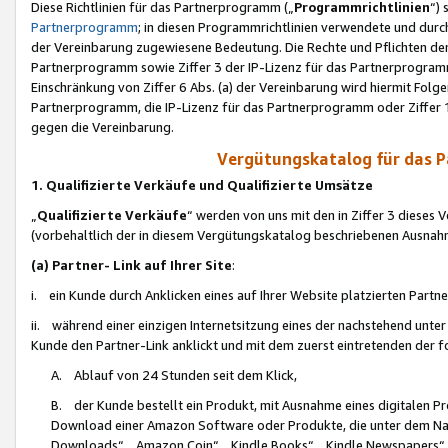
Diese Richtlinien für das Partnerprogramm („
Programmrichtlinien
“)
Partnerprogramm
; in diesen Programmrichtlinien verwendete und durch
der Vereinbarung zugewiesene Bedeutung. Die Rechte und Pflichten de
Partnerprogramm sowie Ziffer 3 der IP-Lizenz für das Partnerprogram
Einschränkung von Ziffer 6 Abs. (a) der Vereinbarung wird hiermit Fol
Partnerprogramm, die IP-Lizenz für das Partnerprogramm oder Ziffer 1
gegen die Vereinbarung.
Vergütungskatalog für das 
1. Qualifizierte Verkäufe und Qualifizierte Umsätze
„
Qualifizierte Verkäufe
“ werden von uns mit den in Ziffer 3 diese
(vorbehaltlich der in diesem Vergütungskatalog beschriebenen Ausnah
(a) Partner- Link auf Ihrer Site
:
i. ein Kunde durch Anklicken eines auf Ihrer Website platzierten Part
ii. während einer einzigen Internetsitzung eines der nachstehend unter (i)
Kunde den Partner-Link anklickt und mit dem zuerst eintretenden der f
A. Ablauf von 24 Stunden seit dem Klick,
B. der Kunde bestellt ein Produkt, mit Ausnahme eines digitalen P
Download einer Amazon Software oder Produkte, die unter dem N
Downloads“, „Amazon Coin“, „Kindle Books“, „Kindle Newspapers“, „