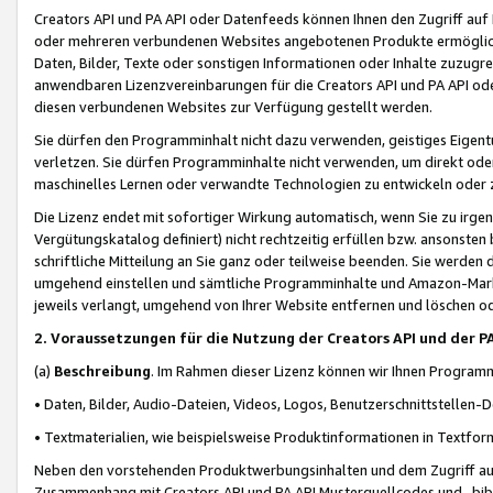
Creators API und PA API oder Datenfeeds können Ihnen den Zugriff auf D
oder mehreren verbundenen Websites angebotenen Produkte ermögliche
Daten, Bilder, Texte oder sonstigen Informationen oder Inhalte zuzugre
anwendbaren Lizenzvereinbarungen für die Creators API und PA API od
diesen verbundenen Websites zur Verfügung gestellt werden.
Sie dürfen den Programminhalt nicht dazu verwenden, geistiges Eigent
verletzen. Sie dürfen Programminhalte nicht verwenden, um direkt ode
maschinelles Lernen oder verwandte Technologien zu entwickeln oder zu
Die Lizenz endet mit sofortiger Wirkung automatisch, wenn Sie zu irg
Vergütungskatalog definiert) nicht rechtzeitig erfüllen bzw. ansonsten
schriftliche Mitteilung an Sie ganz oder teilweise beenden. Sie werden
umgehend einstellen und sämtliche Programminhalte und Amazon-Marke
jeweils verlangt, umgehend von Ihrer Website entfernen und löschen od
2. Voraussetzungen für die Nutzung der Creators API und der P
(a)
Beschreibung
. Im Rahmen dieser Lizenz können wir Ihnen Programmi
• Daten, Bilder, Audio-Dateien, Videos, Logos, Benutzerschnittstellen-
• Textmaterialien, wie beispielsweise Produktinformationen in Textfor
Neben den vorstehenden Produktwerbungsinhalten und dem Zugriff auf 
Zusammenhang mit Creators API und PA API Musterquellcodes und -bibli