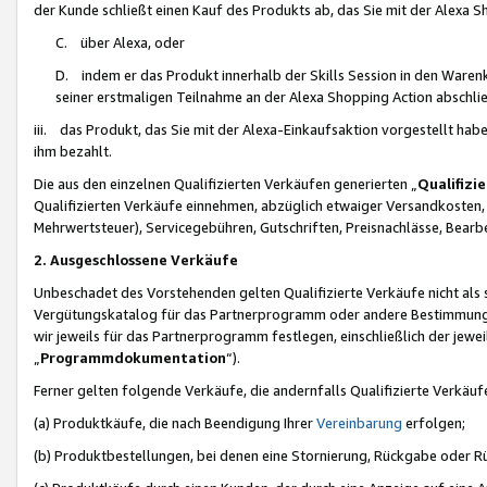
der Kunde schließt einen Kauf des Produkts ab, das Sie mit der Alexa 
C. über Alexa, oder
D. indem er das Produkt innerhalb der Skills Session in den Waren
seiner erstmaligen Teilnahme an der Alexa Shopping Action abschlie
iii. das Produkt, das Sie mit der Alexa-Einkaufsaktion vorgestellt ha
ihm bezahlt.
Die aus den einzelnen Qualifizierten Verkäufen generierten „
Qualifizi
Qualifizierten Verkäufe einnehmen, abzüglich etwaiger Versandkosten
Mehrwertsteuer), Servicegebühren, Gutschriften, Preisnachlässe, Bear
2. Ausgeschlossene Verkäufe
Unbeschadet des Vorstehenden gelten Qualifizierte Verkäufe nicht als
Vergütungskatalog für das Partnerprogramm oder andere Bestimmungen,
wir jeweils für das Partnerprogramm festlegen, einschließlich der jewe
„
Programmdokumentation
“).
Ferner gelten folgende Verkäufe, die andernfalls Qualifizierte Verkä
(a) Produktkäufe, die nach Beendigung Ihrer
Vereinbarung
erfolgen;
(b) Produktbestellungen, bei denen eine Stornierung, Rückgabe oder R