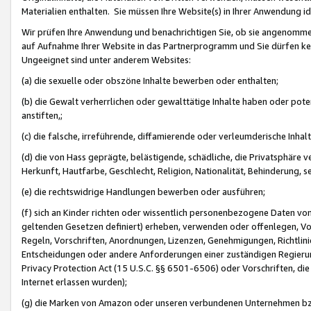
Materialien enthalten. Sie müssen Ihre Website(s) in Ihrer Anwendung ide
Wir prüfen Ihre Anwendung und benachrichtigen Sie, ob sie angenommen
auf Aufnahme Ihrer Website in das Partnerprogramm und Sie dürfen kei
Ungeeignet sind unter anderem Websites:
(a) die sexuelle oder obszöne Inhalte bewerben oder enthalten;
(b) die Gewalt verherrlichen oder gewalttätige Inhalte haben oder pot
anstiften,;
(c) die falsche, irreführende, diffamierende oder verleumderische Inha
(d) die von Hass geprägte, belästigende, schädliche, die Privatsphäre v
Herkunft, Hautfarbe, Geschlecht, Religion, Nationalität, Behinderung, 
(e) die rechtswidrige Handlungen bewerben oder ausführen;
(f) sich an Kinder richten oder wissentlich personenbezogene Daten vo
geltenden Gesetzen definiert) erheben, verwenden oder offenlegen, Vo
Regeln, Vorschriften, Anordnungen, Lizenzen, Genehmigungen, Richtlini
Entscheidungen oder andere Anforderungen einer zuständigen Regierung
Privacy Protection Act (15 U.S.C. §§ 6501-6506) oder Vorschriften, di
Internet erlassen wurden);
(g) die Marken von Amazon oder unseren verbundenen Unternehmen b