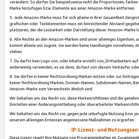
verändern. So dürfen Sie beispielsweise nicht die Proportionen, Farb
Marke hinzufügen bzw. Elemente aus einer Amazon-Marke entfernen.
5. Jede Amazon-Marke muss für sich alleine in ihrer Gesamtheit darge
grafischen oder Textelementen muss ein hinreichender Abstand gegebe
platzieren, der die Lesbarkeit oder Darstellung dieser Amazon-Marke b
6. Alle Rechte an den Amazon-Marken sind unser alleiniges Eigentum, 
kommt alleine uns zugute. Sie werden keine Handlungen vornehmen, 
stehen.
7. Du darfst kein Logo von, oder Inhalte erstellt von,
Drittanbietern au
anderweitig verwenden, es sei denn, du hast von diesem Verkäufer oder
8. Sie dürfen in keiner Rechtsordnung Marken nutzen oder zur Eintragu
keiner Rechtsordnung Marken, Domain-Namen, Subdomain-Namen, Benu
Amazon-Marke zum Verwechseln ähnlich sind.
Wir behalten uns das Recht vor, diese Markenrichtlinien und die gene
Einstellen einer Änderungsmitteilung oder überarbeiteter Markenricht
Wir behalten uns das Recht vor, gegen jede unbefugte Nutzung bzw. jede 
unserem alleinigen Ermessen angemessene Maßnahmen zu ergreifen.
IP-Lizenz- und Nutzungsan
Diese Lizenz regelt Ihre Nutzung von Programminhalten im Zusammen