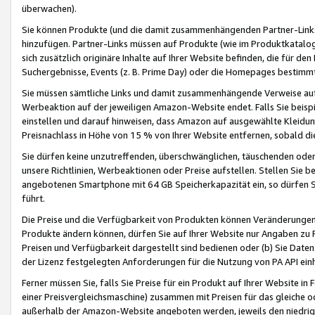
überwachen).
Sie können Produkte (und die damit zusammenhängenden Partner-Links)
hinzufügen. Partner-Links müssen auf Produkte (wie im Produktkatalog de
sich zusätzlich originäre Inhalte auf Ihrer Website befinden, die für 
Suchergebnisse, Events (z. B. Prime Day) oder die Homepages bestimmte
Sie müssen sämtliche Links und damit zusammenhängende Verweise auf z
Werbeaktion auf der jeweiligen Amazon-Website endet. Falls Sie beisp
einstellen und darauf hinweisen, dass Amazon auf ausgewählte Kleidun
Preisnachlass in Höhe von 15 % von Ihrer Website entfernen, sobald di
Sie dürfen keine unzutreffenden, überschwänglichen, täuschenden od
unsere Richtlinien, Werbeaktionen oder Preise aufstellen. Stellen Sie 
angebotenen Smartphone mit 64 GB Speicherkapazität ein, so dürfen S
führt.
Die Preise und die Verfügbarkeit von Produkten können Veränderungen 
Produkte ändern können, dürfen Sie auf Ihrer Website nur Angaben zu P
Preisen und Verfügbarkeit dargestellt sind bedienen oder (b) Sie Daten
der Lizenz festgelegten Anforderungen für die Nutzung von PA API einh
Ferner müssen Sie, falls Sie Preise für ein Produkt auf Ihrer Website in 
einer Preisvergleichsmaschine) zusammen mit Preisen für das gleiche o
außerhalb der Amazon-Website angeboten werden, jeweils den niedrigst