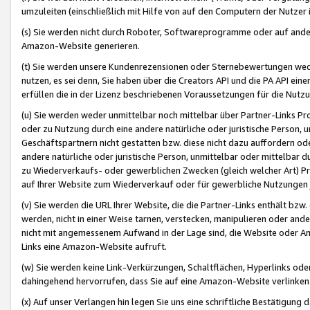
umzuleiten (einschließlich mit Hilfe von auf den Computern der Nutzer i
(s) Sie werden nicht durch Roboter, Softwareprogramme oder auf andere
Amazon-Website generieren.
(t) Sie werden unsere Kundenrezensionen oder Sternebewertungen wed
nutzen, es sei denn, Sie haben über die Creators API und die PA API e
erfüllen die in der Lizenz beschriebenen Voraussetzungen für die Nutzu
(u) Sie werden weder unmittelbar noch mittelbar über Partner-Links P
oder zu Nutzung durch eine andere natürliche oder juristische Person,
Geschäftspartnern nicht gestatten bzw. diese nicht dazu auffordern od
andere natürliche oder juristische Person, unmittelbar oder mittelbar
zu Wiederverkaufs- oder gewerblichen Zwecken (gleich welcher Art) 
auf Ihrer Website zum Wiederverkauf oder für gewerbliche Nutzungen 
(v) Sie werden die URL Ihrer Website, die die Partner-Links enthält b
werden, nicht in einer Weise tarnen, verstecken, manipulieren oder and
nicht mit angemessenem Aufwand in der Lage sind, die Website oder A
Links eine Amazon-Website aufruft.
(w) Sie werden keine Link-Verkürzungen, Schaltflächen, Hyperlinks ode
dahingehend hervorrufen, dass Sie auf eine Amazon-Website verlinken
(x) Auf unser Verlangen hin legen Sie uns eine schriftliche Bestätigung