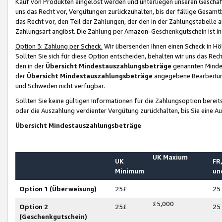
Kauf von Produkten eingelöst werden und unterliegen unseren Geschäf
uns das Recht vor, Vergütungen zurückzuhalten, bis der fällige Gesamt
das Recht vor, den Teil der Zahlungen, der den in der Zahlungstabelle 
Zahlungsart angibst. Die Zahlung per Amazon-Geschenkgutschein ist in
Option 3: Zahlung per Scheck.
Wir übersenden Ihnen einen Scheck in Höh
Sollten Sie sich für diese Option entscheiden, behalten wir uns das Rec
den in der
Übersicht Mindestauszahlungsbeträge
genannten Mindest
der
Übersicht Mindestauszahlungsbeträge
angegebene Bearbeitung
und Schweden nicht verfügbar.
Sollten Sie keine gültigen Informationen für die Zahlungsoption bereit
oder die Auszahlung verdienter Vergütung zurückhalten, bis Sie eine A
Übersicht Mindestauszahlungsbeträge
UK Maxium
UK
FR,
Minimum
un
Option 1 (Überweisung)
25£
25
£5,000
Option 2
25£
25
(Geschenkgutschein)