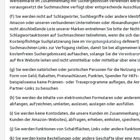
Werbeinhalte im Zusammenhang mit Suchergebnissen verwendet werden,
vorausgesetzt die Suchmaschine verfügt über entsprechende Ausschlu
(f) Sie werden nicht auf Schlagwörter, Suchbegriffe oder andere Ident
Amazon oder unseren verbundenen Unternehmen oder Abwandlungen bzw
nicht abschließende Liste unserer Marken entnehmen Sie bitte der Nich
Schlagwortauktionen auf Suchmaschinen teilnehmen, wenn die sich da
Kostenpflichtige Suchplatzierung (wie im
Vergütungskatalog
definiert
Suchmaschinen Links zur Verfügung stellen, damit Sie bei allgemeinen I
kostenfreien Suchergebnissen) auftauchen, solange Sie die
Vereinbaru
auf Ihre Website leiten und nicht unmittelbar oder mittelbar über eine
(g) Sie werden natürlichen oder juristischen Personen für die Nutzung 
Form von Geld, Rabatten, Preisnachlässen, Punkten, Spenden für Hilfs
beispielsweise keine Prämien- oder Treueprogramme auflegen, die Anrei
Partner-Links zu besuchen.
(h) Sie werden die Inhalte von elektronischen Formularen oder anderem M
abfangen, aufzeichnen, umleiten, auslesen, auslegen oder ausfüllen.
(i) Sie werden keine Kontodaten, die unsere Kunden im Zusammenhang 
Kunden der Amazon-Websites), abfragen, erheben, einholen, speichern,
(j) Sie werden Funktionen von Schaltflächen, Links oder andere Funkti
(k) Sie werden keine Bestellungen oder andere Geschäfte über eine Ama