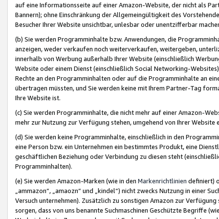
auf eine Informationsseite auf einer Amazon-Website, der nicht als Part
Bannern); ohne Einschränkung der Allgemeingültigkeit des Vorstehende
Besucher Ihrer Website unsichtbar, unlesbar oder unentzifferbar mache
(b) Sie werden Programminhalte bzw. Anwendungen, die Programminhalt
anzeigen, weder verkaufen noch weiterverkaufen, weitergeben, unterli
innerhalb von Werbung außerhalb Ihrer Website (einschließlich Werbun
Website oder einem Dienst (einschließlich Social Networking-Website
Rechte an den Programminhalten oder auf die Programminhalte an eine a
übertragen müssten, und Sie werden keine mit Ihrem Partner-Tag formati
Ihre Website ist.
(c) Sie werden Programminhalte, die nicht mehr auf einer Amazon-Websit
mehr zur Nutzung zur Verfügung stehen, umgehend von Ihrer Website e
(d) Sie werden keine Programminhalte, einschließlich in den Programmin
eine Person bzw. ein Unternehmen ein bestimmtes Produkt, eine Dienstle
geschäftlichen Beziehung oder Verbindung zu diesen steht (einschließli
Programminhalten).
(e) Sie werden Amazon-Marken (wie in den
Markenrichtlinien
definiert) 
„ammazon“, „amaozn“ und „kindel“) nicht zwecks Nutzung in einer Suc
Versuch unternehmen). Zusätzlich zu sonstigen Amazon zur Verfügung 
sorgen, dass von uns benannte Suchmaschinen Geschützte Begriffe (wie 