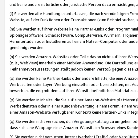
und keine andere natürliche oder juristische Person dazu ermächtigen, a
(l) Sie werden alle Handlungen unterlassen, die nach vernünftigem Erme
Website, auf der Funktionen oder Transaktionen (zum Beispiel suchen, s
(m) Sie werden auf Ihrer Website keine Partner-Links oder Programmin
Spionagesoftware, Schadsoftware, Computerviren, Würmern, Trojaner
Herunterladen oder Installieren auf einem Nutzer-Computer oder ande
genehmigt wurden.
(n) Sie werden Amazon-Websites oder Teile davon nicht auf Ihrer Websi
(z. B., WebView) innerhalb einer Mobilen Anwendung. Die Darstellung ein
Teilnahmevoraussetzungen stellt jedoch keinen Verstoß gegen diese Zif
(o) Sie werden keine Partner-Links oder andere Inhalte, die eine Am
Werbeseiten oder Layer-Werbung einstellen oder bereitstellen, mit Au
bewerben, die eng mit dem auf Ihrer Website befindlichen Material z
(p) Sie werden in Inhalte, die Sie auf einer Amazon-Website platzier
Werbediensten oder in einer Kundenbewertung, einem Forum, einem Wun
einer Amazon-Website verfügbaren Kontext) keine Partner-Links integr
(q) Sie werden nicht versuchen, den
Vergütungskatalog
zu umgehen oder
dass sich eine Webpage einer Amazon-Website im Browser eines Kunden 
(r) Sie werden nicht versuchen, Internetverkehr (Traffic) oder Vergü