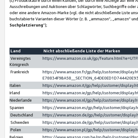
(c) Produktkäufe durch einen Kunden, der durch eine Anzeige auf eine 
Ausschreibungen und Auktionen über Schlagwörter, Suchbegriffe oder 
oder eine andere Amazon-Marke (vgl. die nicht abschließende Liste un
buchstabierte Varianten dieser Wörter (z. B. „ammazon“, „amaozn“ und „
Suchplatzierung
”);
Land
Nicht abschließende Liste der Marken
Vereinigtes
https://www.amazon.co.uk/gp/feature.html?ie=U
Königreich
Frankreich
https://www.amazon.fr/gp/help/customer/displa
E78834F9BA58__SECTION_64DE0ED1D744420E9
Italien
https://www.amazon.it/gp/help/customer/display
Irland
https://www.amazon.ie/gp/help/customer/displa
Niederlande
https://www.amazon.nl/gp/help/customer/display
Spanien
https://www.amazon.es/gp/help/customer/display
Deutschland
https://www.amazon.de/gp/help/customer/displa
Schweden
https://www.amazon.de/gp/help/customer/displa
Polen
https://www.amazon.pl/gp/help/customer/display
Belgien
https://www.amazon.com.be/gp/help/customer/d