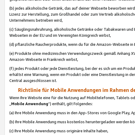
(b) jedes alkoholische Getränk, das auf deiner Webseite beworben wird
Lizenz zur Herstellung, zum Großhandel oder zum Vertrieb alkoholisch
Unternehmens betrieben wird,
(c) Säuglingsnahruhrung, alkoholische Getränke oder Tabakwaren und E
Webseiten in der EU und im Vereinigten Königreich wirbst,
(d) pflanzliche Raucherprodukte, wenn du für die Amazon-Webseite in B
(e) Produkte ohne medizinischen Verwendungszweck gemäß Anhang XVI 
Amazon-Webseite in Frankreich wirbst,
(f) jedes Produkt oder jede Dienstleistung, bei der es sich um ein Prod
erhältst eine Warnung, wenn ein Produkt oder eine Dienstleistung in de
Central ausgeschlossen ist.
Richtlinie für Mobile Anwendungen im Rahmen de
Wenn Ihre Website eine für die Nutzung auf Mobiltelefonen, Tablets 
„
Mobile Anwendung
“) enthält, gilt Folgendes:
(a) Ihre Mobile Anwendung muss in den App-Stores von Google Play, A
(b) Ihre Mobile Anwendung muss kostenlos heruntergeladen werden könn
(c) Ihre Mobile Anwendung muss originäre Inhalte haben,