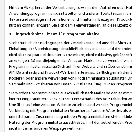
Mit dem Akzeptieren der Vereinbarung bzw. mit dem Aufrufen oder Nutz
Anwendungsprogrammierschnittstellen und anderer Tools (zusammen die
Texten und sonstigen Informationen und Inhalten in Bezug auf Produkte
nutzen können, erklären Sie sich damit einverstanden, an diese Lizenz 
1. Eingeschränkte Lizenz für Programminhalte
Vorbehaltlich der Bedingungen der Vereinbarung und ausschließlich z
Einhaltung der Vereinbarung (einschließlich dieser Lizenz und der ande
nicht übertragbare, nicht unterlizenzierbare, nicht exklusive, gebühren
anzuzeigen; (b) nur diejenigen der Amazon-Marken zu verwenden (wie in 
Programminhalte, ausschließlich auf Ihrer Website und in Übereinstimmu
API, Datenfeeds und Produkt-Werbeinhalte ausschließlich gemäß den Spe
Kopieren oder andere Verwenden von Programminhalten zugunsten Dri
Sammeln und Extrahieren von Daten. Zur Klarstellung: Zu den Program
Sie werden Programminhalte ausschließlich nach Maßgabe der Besti
hiermit eingeräumten Lizenz nutzen. Unbeschadet des Vorstehenden we
Umsätze auf eine Amazon-Website zu leiten, und werden Programminhal
Verbindung mit Programminhalten Besucher auf andere Websites als ein
unmittelbarem Zusammenhang mit den Programminhalten stehen, Links z
Nutzung der Programminhalte ausschließlich mit der betreffenden Pr
nicht mit einer anderen Webpage verlinken.