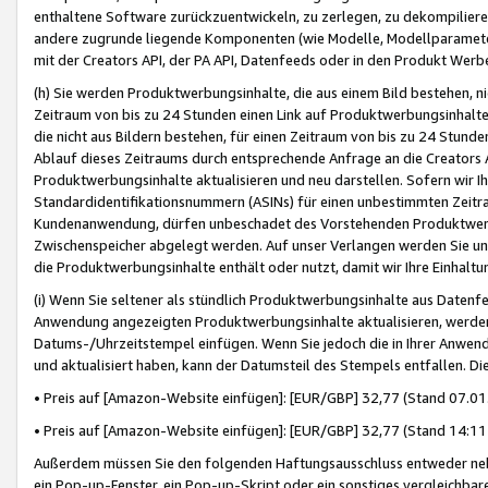
enthaltene Software zurückzuentwickeln, zu zerlegen, zu dekompilier
andere zugrunde liegende Komponenten (wie Modelle, Modellparameter
mit der Creators API, der PA API, Datenfeeds oder in den Produkt Werb
(h) Sie werden Produktwerbungsinhalte, die aus einem Bild bestehen, ni
Zeitraum von bis zu 24 Stunden einen Link auf Produktwerbungsinhalte
die nicht aus Bildern bestehen, für einen Zeitraum von bis zu 24 Stund
Ablauf dieses Zeitraums durch entsprechende Anfrage an die Creators 
Produktwerbungsinhalte aktualisieren und neu darstellen. Sofern wir Ih
Standardidentifikationsnummern (ASINs) für einen unbestimmten Zeitra
Kundenanwendung, dürfen unbeschadet des Vorstehenden Produktwerbu
Zwischenspeicher abgelegt werden. Auf unser Verlangen werden Sie un
die Produktwerbungsinhalte enthält oder nutzt, damit wir Ihre Einhalt
(i) Wenn Sie seltener als stündlich Produktwerbungsinhalte aus Datenfe
Anwendung angezeigten Produktwerbungsinhalte aktualisieren, werden 
Datums-/Uhrzeitstempel einfügen. Wenn Sie jedoch die in Ihrer Anwe
und aktualisiert haben, kann der Datumsteil des Stempels entfallen. Dies
• Preis auf [Amazon-Website einfügen]: [EUR/GBP] 32,77 (Stand 07.01.
• Preis auf [Amazon-Website einfügen]: [EUR/GBP] 32,77 (Stand 14:11 
Außerdem müssen Sie den folgenden Haftungsausschluss entweder neb
ein Pop-up-Fenster, ein Pop-up-Skript oder ein sonstiges vergleichba