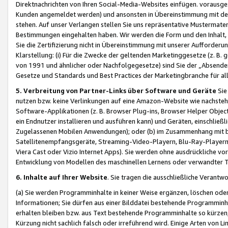
Direktnachrichten von Ihren Social-Media-Websites einfügen. vorausg
Kunden angemeldet werden) und ansonsten in Übereinstimmung mit der
stehen. Auf unser Verlangen stellen Sie uns repräsentative Mustermater
Bestimmungen eingehalten haben. Wir werden die Form und den Inhalt, di
Sie die Zertifizierung nicht in Übereinstimmung mit unserer Aufforderu
Klarstellung: (i) Für die Zwecke der geltenden Marketinggesetze (z. 
von 1991 und ähnlicher oder Nachfolgegesetze) sind Sie der „Absender“ j
Gesetze und Standards und Best Practices der Marketingbranche für 
5. Verbreitung von Partner-Links über Software und Geräte
Sie
nutzen bzw. keine Verlinkungen auf eine Amazon-Website wie nachsteh
Software-Applikationen (z. B. Browser Plug-ins, Browser Helper Objec
ein Endnutzer installieren und ausführen kann) und Geräten, einschlie
Zugelassenen Mobilen Anwendungen); oder (b) im Zusammenhang mit bzw.
Satellitenempfangsgeräte, Streaming-Video-Playern, Blu-Ray-Playern 
Viera Cast oder Vizio Internet Apps). Sie werden ohne ausdrückliche v
Entwicklung von Modellen des maschinellen Lernens oder verwandter 
6. Inhalte auf Ihrer Website
. Sie tragen die ausschließliche Verantwo
(a) Sie werden Programminhalte in keiner Weise ergänzen, löschen oder
Informationen; Sie dürfen aus einer Bilddatei bestehende Programminhal
erhalten bleiben bzw. aus Text bestehende Programminhalte so kürzen, 
Kürzung nicht sachlich falsch oder irreführend wird. Einige Arten von L