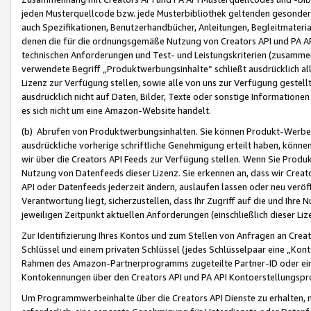
jeden Musterquellcode bzw. jede Musterbibliothek geltenden gesonder
auch Spezifikationen, Benutzerhandbücher, Anleitungen, Begleitmaterial
denen die für die ordnungsgemäße Nutzung von Creators API und PA A
technischen Anforderungen und Test- und Leistungskriterien (zusammen
verwendete Begriff „Produktwerbungsinhalte“ schließt ausdrücklich al
Lizenz zur Verfügung stellen, sowie alle von uns zur Verfügung gestel
ausdrücklich nicht auf Daten, Bilder, Texte oder sonstige Informatione
es sich nicht um eine Amazon-Website handelt.
(b) Abrufen von Produktwerbungsinhalten. Sie können Produkt-Werbein
ausdrückliche vorherige schriftliche Genehmigung erteilt haben, könn
wir über die Creators API Feeds zur Verfügung stellen. Wenn Sie Produk
Nutzung von Datenfeeds dieser Lizenz. Sie erkennen an, dass wir Creat
API oder Datenfeeds jederzeit ändern, auslaufen lassen oder neu veröffe
Verantwortung liegt, sicherzustellen, dass Ihr Zugriff auf die und Ihr
jeweiligen Zeitpunkt aktuellen Anforderungen (einschließlich dieser Liz
Zur Identifizierung Ihres Kontos und zum Stellen von Anfragen an Crea
Schlüssel und einem privaten Schlüssel (jedes Schlüsselpaar eine „Kon
Rahmen des Amazon-Partnerprogramms zugeteilte Partner-ID oder ein
Kontokennungen über den Creators API und PA API Kontoerstellungspro
Um Programmwerbeinhalte über die Creators API Dienste zu erhalten, m