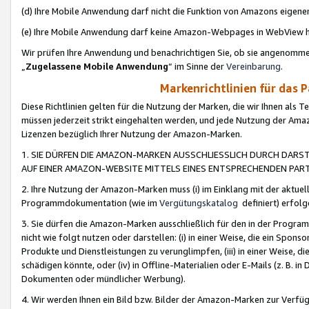
(d) Ihre Mobile Anwendung darf nicht die Funktion von Amazons eige
(e) Ihre Mobile Anwendung darf keine Amazon-Webpages in WebView 
Wir prüfen Ihre Anwendung und benachrichtigen Sie, ob sie angenomm
„
Zugelassene Mobile Anwendung
“ im Sinne der
Vereinbarung
.
Markenrichtlinien für das 
Diese Richtlinien gelten für die Nutzung der Marken, die wir Ihnen als 
müssen jederzeit strikt eingehalten werden, und jede Nutzung der Ama
Lizenzen bezüglich Ihrer Nutzung der Amazon-Marken.
1. SIE DÜRFEN DIE AMAZON-MARKEN AUSSCHLIESSLICH DURCH DARS
AUF EINER AMAZON-WEBSITE MITTELS EINES ENTSPRECHENDEN PART
2. Ihre Nutzung der Amazon-Marken muss (i) im Einklang mit der aktuells
Programmdokumentation (wie im
Vergütungskatalog
definiert) erfolg
3. Sie dürfen die Amazon-Marken ausschließlich für den in der Progr
nicht wie folgt nutzen oder darstellen: (i) in einer Weise, die ein Spo
Produkte und Dienstleistungen zu verunglimpfen, (iii) in einer Weise
schädigen könnte, oder (iv) in Offline-Materialien oder E-Mails (z. B.
Dokumenten oder mündlicher Werbung).
4. Wir werden Ihnen ein Bild bzw. Bilder der Amazon-Marken zur Verfüg