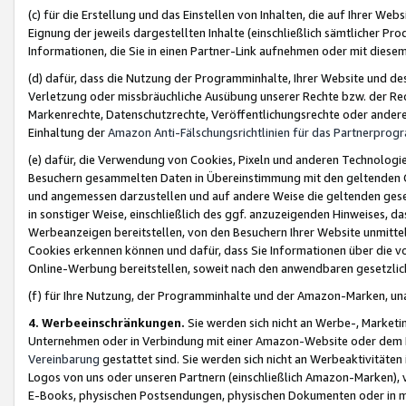
(c) für die Erstellung und das Einstellen von Inhalten, die auf Ihrer We
Eignung der jeweils dargestellten Inhalte (einschließlich sämtlicher 
Informationen, die Sie in einen Partner-Link aufnehmen oder mit diese
(d) dafür, dass die Nutzung der Programminhalte, Ihrer Website und des 
Verletzung oder missbräuchliche Ausübung unserer Rechte bzw. der Recht
Markenrechte, Datenschutzrechte, Veröffentlichungsrechte oder anderer
Einhaltung der
Amazon Anti-Fälschungsrichtlinien für das Partnerpro
(e) dafür, die Verwendung von Cookies, Pixeln und anderen Technologien
Besuchern gesammelten Daten in Übereinstimmung mit den geltenden Ge
und angemessen darzustellen und auf andere Weise die geltenden geset
in sonstiger Weise, einschließlich des ggf. anzuzeigenden Hinweises, d
Werbeanzeigen bereitstellen, von den Besuchern Ihrer Website unmitte
Cookies erkennen können und dafür, dass Sie Informationen über die v
Online-Werbung bereitstellen, soweit nach den anwendbaren gesetzlic
(f) für Ihre Nutzung, der Programminhalte und der Amazon-Marken, u
4. Werbeeinschränkungen.
Sie werden sich nicht an Werbe-, Market
Unternehmen oder in Verbindung mit einer Amazon-Website oder dem Pa
Vereinbarung
gestattet sind. Sie werden sich nicht an Werbeaktivitäten
Logos von uns oder unseren Partnern (einschließlich Amazon-Marken), 
E-Books, physischen Postsendungen, physischen Dokumenten oder in 