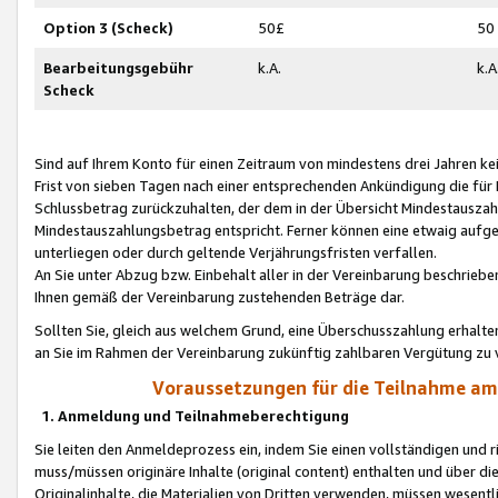
Option 3 (Scheck)
50£
50
Bearbeitungsgebühr
k.A.
k.A
Scheck
Sind auf Ihrem Konto für einen Zeitraum von mindestens drei Jahren kein
Frist von sieben Tagen nach einer entsprechenden Ankündigung die für
Schlussbetrag zurückzuhalten, der dem in der Übersicht Mindestausz
Mindestauszahlungsbetrag entspricht. Ferner können eine etwaig aufg
unterliegen oder durch geltende Verjährungsfristen verfallen.
An Sie unter Abzug bzw. Einbehalt aller in der Vereinbarung beschrieb
Ihnen gemäß der Vereinbarung zustehenden Beträge dar.
Sollten Sie, gleich aus welchem Grund, eine Überschusszahlung erhalte
an Sie im Rahmen der Vereinbarung zukünftig zahlbaren Vergütung zu 
Voraussetzungen für die Teilnahme a
1. Anmeldung und Teilnahmeberechtigung
Sie leiten den Anmeldeprozess ein, indem Sie einen vollständigen und 
muss/müssen originäre Inhalte (original content) enthalten und über d
Originalinhalte, die Materialien von Dritten verwenden, müssen wese