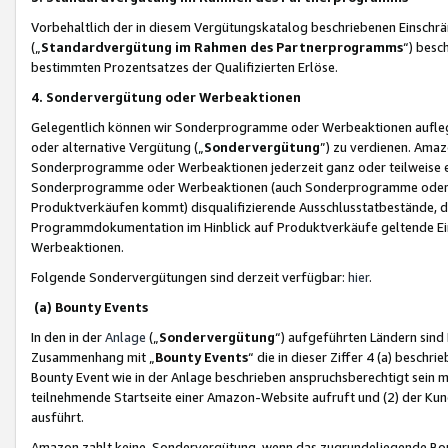
Vorbehaltlich der in diesem Vergütungskatalog beschriebenen Einschr
(„
Standardvergütung im Rahmen des Partnerprogramms
“) besc
bestimmten Prozentsatzes der Qualifizierten Erlöse.
4. Sondervergütung oder Werbeaktionen
Gelegentlich können wir Sonderprogramme oder Werbeaktionen auflegen,
oder alternative Vergütung („
Sondervergütung
”) zu verdienen. Amazo
Sonderprogramme oder Werbeaktionen jederzeit ganz oder teilweise einz
Sonderprogramme oder Werbeaktionen (auch Sonderprogramme oder We
Produktverkäufen kommt) disqualifizierende Ausschlusstatbestände, di
Programmdokumentation im Hinblick auf Produktverkäufe geltende E
Werbeaktionen.
Folgende Sondervergütungen sind derzeit verfügbar:
hier
.
(a) Bounty Events
In den in der
Anlage
(„
Sondervergütung
“) aufgeführten Ländern sind
Zusammenhang mit „
Bounty Events
“ die in dieser Ziffer 4 (a) besch
Bounty Event wie in der Anlage beschrieben anspruchsberechtigt sein mu
teilnehmende Startseite einer Amazon-Website aufruft und (2) der Kun
ausführt.
Amazon zahlt keine Sondervergütung, wenn das zugrundeliegende Boun