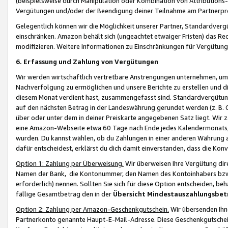
(beispielsweise durch Manipulation oder Kombination von Attributions-
Vergütungen und/oder der Beendigung deiner Teilnahme am Partnerp
Gelegentlich können wir die Möglichkeit unserer Partner, Standardv
einschränken. Amazon behält sich (ungeachtet etwaiger Fristen) das Re
modifizieren. Weitere Informationen zu Einschränkungen für Vergütung
6. Erfassung und Zahlung von Vergütungen
Wir werden wirtschaftlich vertretbare Anstrengungen unternehmen, um 
Nachverfolgung zu ermöglichen und unsere Berichte zu erstellen und di
diesem Monat verdient hast, zusammengefasst sind. Standardvergütung
auf den nächsten Betrag in der Landeswährung gerundet werden (z. B. C
über oder unter dem in deiner Preiskarte angegebenen Satz liegt. Wir
eine Amazon-Webseite etwa 60 Tage nach Ende jedes Kalendermonats, i
wurden. Du kannst wählen, ob du Zahlungen in einer anderen Währung
dafür entscheidest, erklärst du dich damit einverstanden, dass die K
Option 1: Zahlung per Überweisung.
Wir überweisen Ihre Vergütung dir
Namen der Bank, die Kontonummer, den Namen des Kontoinhabers bzw. a
erforderlich) nennen. Sollten Sie sich für diese Option entscheiden, be
fällige Gesamtbetrag den in der
Übersicht Mindestauszahlungsbet
Option 2: Zahlung per Amazon-Geschenkgutschein.
Wir übersenden Ihne
Partnerkonto genannte Haupt-E-Mail-Adresse. Diese Geschenkgutschei