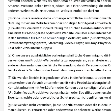
nicht mit anderen Websites als einer Amazon-Website verlinken oder i
Amazon-Website lenken (wobei jedoch Teile Ihrer Anwendung, die nich
anderen Websites als einer Amazon-Website enthalten dürfen).
(d) Ohne unsere ausdrückliche vorherige schriftliche Zustimmung werd
Nutzung mit einem Mobiltelefon oder sonstigen Mobilgerät entwickelt
(1) Websites, die nicht für die Nutzung mit solchen Geräten entwickelt
eine nicht für Mobilgeräte optimierte Website, die über einen Interne
in den
Richtlinie für Mobile Anwendungen
definiert, oder (3) Beistellge
Satellitenempfangsgeräte, Streaming-Video-Player, Blu-Ray-Player ode
Cast oder Vizio Internet-Apps).
(e) Ohne unsere ausdrückliche vorherige schriftliche Genehmigung dürfe
verwenden, um Produkt-Werbeinhalte zu aggregieren, zu analysieren, 
anderen Anwendungen, die für die Verwendung durch Personen oder Or
für die direkte Schulung oder Feinabstimmung eines maschinellen Lern
(f) Sie werden (i) nicht in irgendeiner Weise in die Funktionalität ode
entsprechenden Versuch unternehmen; (ii) keine Produktwerbungsinha
Kontaktaufnahme mit Verkäufern oder Kunden oder sonstiger Werbeaktiv
API, Datenfeeds, Produktwerbungsinhalten oder Spezifikationen erschei
Eigentumsrechte oder gewerblicher Schutzrechte, nicht entfernen, verd
(g) Sie werden nicht versuchen, (i) die Spezifikationen oder die in de
manipulieren, zu reparieren oder anderweitig abgeleitete Werke davon z