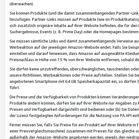
überwachen).
Sie können Produkte (und die damit zusammenhängenden Partner-Links)
hinzufügen. Partner-Links müssen auf Produkte (wie im Produktkatalog de
sich zusätzlich originäre Inhalte auf Ihrer Website befinden, die für 
Suchergebnisse, Events (z. B. Prime Day) oder die Homepages bestimmte
Sie müssen sämtliche Links und damit zusammenhängende Verweise auf z
Werbeaktion auf der jeweiligen Amazon-Website endet. Falls Sie beisp
einstellen und darauf hinweisen, dass Amazon auf ausgewählte Kleidun
Preisnachlass in Höhe von 15 % von Ihrer Website entfernen, sobald di
Sie dürfen keine unzutreffenden, überschwänglichen, täuschenden od
unsere Richtlinien, Werbeaktionen oder Preise aufstellen. Stellen Sie 
angebotenen Smartphone mit 64 GB Speicherkapazität ein, so dürfen S
führt.
Die Preise und die Verfügbarkeit von Produkten können Veränderungen 
Produkte ändern können, dürfen Sie auf Ihrer Website nur Angaben zu P
Preisen und Verfügbarkeit dargestellt sind bedienen oder (b) Sie Daten
der Lizenz festgelegten Anforderungen für die Nutzung von PA API einh
Ferner müssen Sie, falls Sie Preise für ein Produkt auf Ihrer Website in 
einer Preisvergleichsmaschine) zusammen mit Preisen für das gleiche o
außerhalb der Amazon-Website angeboten werden, jeweils den niedrigst