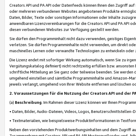
Creators API und PA API oder Datenfeeds können Ihnen den Zugriff auf D
oder mehreren verbundenen Websites angebotenen Produkte ermögliche
Daten, Bilder, Texte oder sonstigen Informationen oder Inhalte zuzugre
anwendbaren Lizenzvereinbarungen für die Creators API und PA API od
diesen verbundenen Websites zur Verfügung gestellt werden.
Sie dürfen den Programminhalt nicht dazu verwenden, geistiges Eigent
verletzen. Sie dürfen Programminhalte nicht verwenden, um direkt ode
maschinelles Lernen oder verwandte Technologien zu entwickeln oder zu
Die Lizenz endet mit sofortiger Wirkung automatisch, wenn Sie zu irg
Vergütungskatalog definiert) nicht rechtzeitig erfüllen bzw. ansonsten
schriftliche Mitteilung an Sie ganz oder teilweise beenden. Sie werden
umgehend einstellen und sämtliche Programminhalte und Amazon-Marke
jeweils verlangt, umgehend von Ihrer Website entfernen und löschen od
2. Voraussetzungen für die Nutzung der Creators API und der P
(a)
Beschreibung
. Im Rahmen dieser Lizenz können wir Ihnen Programmi
• Daten, Bilder, Audio-Dateien, Videos, Logos, Benutzerschnittstellen-
• Textmaterialien, wie beispielsweise Produktinformationen in Textfor
Neben den vorstehenden Produktwerbungsinhalten und dem Zugriff auf 
Zusammenhang mit Creators API und PA API Musterquellcodes und -bibli