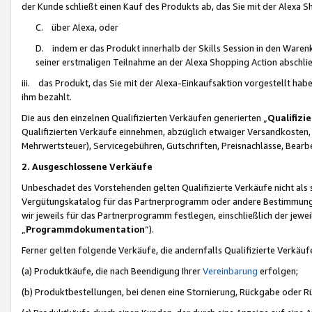
der Kunde schließt einen Kauf des Produkts ab, das Sie mit der Alexa 
C. über Alexa, oder
D. indem er das Produkt innerhalb der Skills Session in den Waren
seiner erstmaligen Teilnahme an der Alexa Shopping Action abschlie
iii. das Produkt, das Sie mit der Alexa-Einkaufsaktion vorgestellt ha
ihm bezahlt.
Die aus den einzelnen Qualifizierten Verkäufen generierten „
Qualifizi
Qualifizierten Verkäufe einnehmen, abzüglich etwaiger Versandkosten
Mehrwertsteuer), Servicegebühren, Gutschriften, Preisnachlässe, Bear
2. Ausgeschlossene Verkäufe
Unbeschadet des Vorstehenden gelten Qualifizierte Verkäufe nicht als
Vergütungskatalog für das Partnerprogramm oder andere Bestimmungen,
wir jeweils für das Partnerprogramm festlegen, einschließlich der jewe
„
Programmdokumentation
“).
Ferner gelten folgende Verkäufe, die andernfalls Qualifizierte Verkä
(a) Produktkäufe, die nach Beendigung Ihrer
Vereinbarung
erfolgen;
(b) Produktbestellungen, bei denen eine Stornierung, Rückgabe oder R