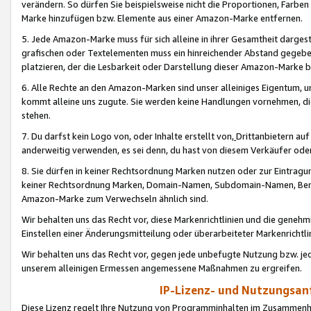
verändern. So dürfen Sie beispielsweise nicht die Proportionen, Farb
Marke hinzufügen bzw. Elemente aus einer Amazon-Marke entfernen.
5. Jede Amazon-Marke muss für sich alleine in ihrer Gesamtheit darge
grafischen oder Textelementen muss ein hinreichender Abstand gegebe
platzieren, der die Lesbarkeit oder Darstellung dieser Amazon-Marke b
6. Alle Rechte an den Amazon-Marken sind unser alleiniges Eigentum, 
kommt alleine uns zugute. Sie werden keine Handlungen vornehmen, 
stehen.
7. Du darfst kein Logo von, oder Inhalte erstellt von,
Drittanbietern au
anderweitig verwenden, es sei denn, du hast von diesem Verkäufer oder
8. Sie dürfen in keiner Rechtsordnung Marken nutzen oder zur Eintragu
keiner Rechtsordnung Marken, Domain-Namen, Subdomain-Namen, Benu
Amazon-Marke zum Verwechseln ähnlich sind.
Wir behalten uns das Recht vor, diese Markenrichtlinien und die gene
Einstellen einer Änderungsmitteilung oder überarbeiteter Markenricht
Wir behalten uns das Recht vor, gegen jede unbefugte Nutzung bzw. jede 
unserem alleinigen Ermessen angemessene Maßnahmen zu ergreifen.
IP-Lizenz- und Nutzungsan
Diese Lizenz regelt Ihre Nutzung von Programminhalten im Zusammen