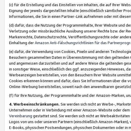
(c) für die Erstellung und das Einstellen von Inhalten, die auf Ihrer We
Eignung der jeweils dargestellten Inhalte (einschließlich sämtlicher 
Informationen, die Sie in einen Partner-Link aufnehmen oder mit diese
(d) dafür, dass die Nutzung der Programminhalte, Ihrer Website und des 
Verletzung oder missbräuchliche Ausübung unserer Rechte bzw. der Recht
Markenrechte, Datenschutzrechte, Veröffentlichungsrechte oder anderer
Einhaltung der
Amazon Anti-Fälschungsrichtlinien für das Partnerpro
(e) dafür, die Verwendung von Cookies, Pixeln und anderen Technologien
Besuchern gesammelten Daten in Übereinstimmung mit den geltenden Ge
und angemessen darzustellen und auf andere Weise die geltenden geset
in sonstiger Weise, einschließlich des ggf. anzuzeigenden Hinweises, d
Werbeanzeigen bereitstellen, von den Besuchern Ihrer Website unmitte
Cookies erkennen können und dafür, dass Sie Informationen über die v
Online-Werbung bereitstellen, soweit nach den anwendbaren gesetzlic
(f) für Ihre Nutzung, der Programminhalte und der Amazon-Marken, u
4. Werbeeinschränkungen.
Sie werden sich nicht an Werbe-, Market
Unternehmen oder in Verbindung mit einer Amazon-Website oder dem Pa
Vereinbarung
gestattet sind. Sie werden sich nicht an Werbeaktivitäten
Logos von uns oder unseren Partnern (einschließlich Amazon-Marken), 
E-Books, physischen Postsendungen, physischen Dokumenten oder in 