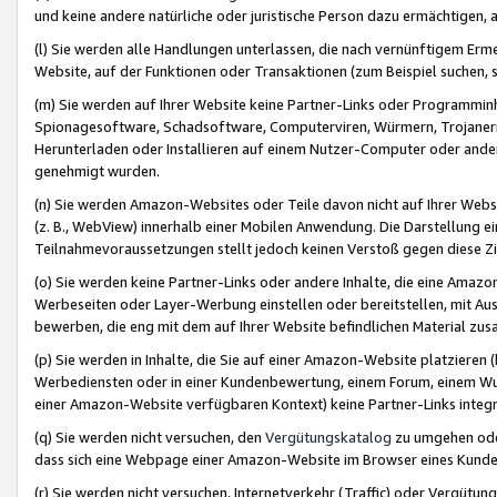
und keine andere natürliche oder juristische Person dazu ermächtigen, a
(l) Sie werden alle Handlungen unterlassen, die nach vernünftigem Erme
Website, auf der Funktionen oder Transaktionen (zum Beispiel suchen, s
(m) Sie werden auf Ihrer Website keine Partner-Links oder Programmin
Spionagesoftware, Schadsoftware, Computerviren, Würmern, Trojaner
Herunterladen oder Installieren auf einem Nutzer-Computer oder ande
genehmigt wurden.
(n) Sie werden Amazon-Websites oder Teile davon nicht auf Ihrer Websi
(z. B., WebView) innerhalb einer Mobilen Anwendung. Die Darstellung ein
Teilnahmevoraussetzungen stellt jedoch keinen Verstoß gegen diese Zif
(o) Sie werden keine Partner-Links oder andere Inhalte, die eine Am
Werbeseiten oder Layer-Werbung einstellen oder bereitstellen, mit Au
bewerben, die eng mit dem auf Ihrer Website befindlichen Material z
(p) Sie werden in Inhalte, die Sie auf einer Amazon-Website platzier
Werbediensten oder in einer Kundenbewertung, einem Forum, einem Wun
einer Amazon-Website verfügbaren Kontext) keine Partner-Links integr
(q) Sie werden nicht versuchen, den
Vergütungskatalog
zu umgehen oder
dass sich eine Webpage einer Amazon-Website im Browser eines Kunden 
(r) Sie werden nicht versuchen, Internetverkehr (Traffic) oder Vergü