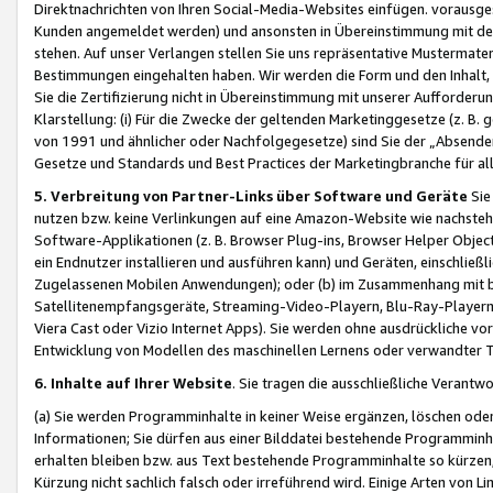
Direktnachrichten von Ihren Social-Media-Websites einfügen. vorausg
Kunden angemeldet werden) und ansonsten in Übereinstimmung mit der
stehen. Auf unser Verlangen stellen Sie uns repräsentative Mustermater
Bestimmungen eingehalten haben. Wir werden die Form und den Inhalt, di
Sie die Zertifizierung nicht in Übereinstimmung mit unserer Aufforderu
Klarstellung: (i) Für die Zwecke der geltenden Marketinggesetze (z. 
von 1991 und ähnlicher oder Nachfolgegesetze) sind Sie der „Absender“ j
Gesetze und Standards und Best Practices der Marketingbranche für 
5. Verbreitung von Partner-Links über Software und Geräte
Sie
nutzen bzw. keine Verlinkungen auf eine Amazon-Website wie nachsteh
Software-Applikationen (z. B. Browser Plug-ins, Browser Helper Objec
ein Endnutzer installieren und ausführen kann) und Geräten, einschlie
Zugelassenen Mobilen Anwendungen); oder (b) im Zusammenhang mit bzw.
Satellitenempfangsgeräte, Streaming-Video-Playern, Blu-Ray-Playern 
Viera Cast oder Vizio Internet Apps). Sie werden ohne ausdrückliche v
Entwicklung von Modellen des maschinellen Lernens oder verwandter 
6. Inhalte auf Ihrer Website
. Sie tragen die ausschließliche Verantwo
(a) Sie werden Programminhalte in keiner Weise ergänzen, löschen oder
Informationen; Sie dürfen aus einer Bilddatei bestehende Programminhal
erhalten bleiben bzw. aus Text bestehende Programminhalte so kürzen, 
Kürzung nicht sachlich falsch oder irreführend wird. Einige Arten von L