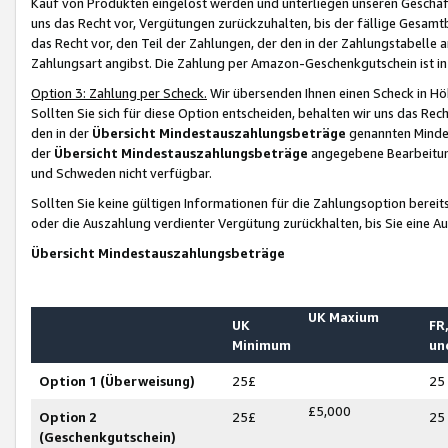
Kauf von Produkten eingelöst werden und unterliegen unseren Geschäf
uns das Recht vor, Vergütungen zurückzuhalten, bis der fällige Gesamt
das Recht vor, den Teil der Zahlungen, der den in der Zahlungstabelle 
Zahlungsart angibst. Die Zahlung per Amazon-Geschenkgutschein ist in
Option 3: Zahlung per Scheck.
Wir übersenden Ihnen einen Scheck in Höh
Sollten Sie sich für diese Option entscheiden, behalten wir uns das Rec
den in der
Übersicht Mindestauszahlungsbeträge
genannten Mindest
der
Übersicht Mindestauszahlungsbeträge
angegebene Bearbeitung
und Schweden nicht verfügbar.
Sollten Sie keine gültigen Informationen für die Zahlungsoption bereit
oder die Auszahlung verdienter Vergütung zurückhalten, bis Sie eine A
Übersicht Mindestauszahlungsbeträge
UK Maxium
UK
FR,
Minimum
un
Option 1 (Überweisung)
25£
25
£5,000
Option 2
25£
25
(Geschenkgutschein)