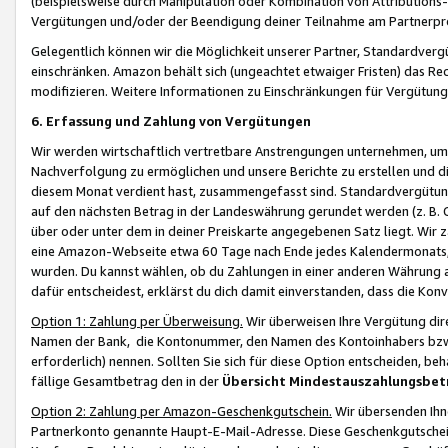
(beispielsweise durch Manipulation oder Kombination von Attributions-
Vergütungen und/oder der Beendigung deiner Teilnahme am Partnerp
Gelegentlich können wir die Möglichkeit unserer Partner, Standardv
einschränken. Amazon behält sich (ungeachtet etwaiger Fristen) das Re
modifizieren. Weitere Informationen zu Einschränkungen für Vergütung
6. Erfassung und Zahlung von Vergütungen
Wir werden wirtschaftlich vertretbare Anstrengungen unternehmen, um 
Nachverfolgung zu ermöglichen und unsere Berichte zu erstellen und di
diesem Monat verdient hast, zusammengefasst sind. Standardvergütung
auf den nächsten Betrag in der Landeswährung gerundet werden (z. B. C
über oder unter dem in deiner Preiskarte angegebenen Satz liegt. Wir
eine Amazon-Webseite etwa 60 Tage nach Ende jedes Kalendermonats, i
wurden. Du kannst wählen, ob du Zahlungen in einer anderen Währung
dafür entscheidest, erklärst du dich damit einverstanden, dass die K
Option 1: Zahlung per Überweisung.
Wir überweisen Ihre Vergütung dir
Namen der Bank, die Kontonummer, den Namen des Kontoinhabers bzw. a
erforderlich) nennen. Sollten Sie sich für diese Option entscheiden, be
fällige Gesamtbetrag den in der
Übersicht Mindestauszahlungsbet
Option 2: Zahlung per Amazon-Geschenkgutschein.
Wir übersenden Ihne
Partnerkonto genannte Haupt-E-Mail-Adresse. Diese Geschenkgutschei