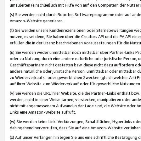
umzuleiten (einschließlich mit Hilfe von auf den Computern der Nutzer i
(s) Sie werden nicht durch Roboter, Softwareprogramme oder auf andere
Amazon-Website generieren.
(t) Sie werden unsere Kundenrezensionen oder Sternebewertungen wed
nutzen, es sei denn, Sie haben über die Creators API und die PA API e
erfüllen die in der Lizenz beschriebenen Voraussetzungen für die Nutzu
(u) Sie werden weder unmittelbar noch mittelbar über Partner-Links P
oder zu Nutzung durch eine andere natürliche oder juristische Person,
Geschäftspartnern nicht gestatten bzw. diese nicht dazu auffordern od
andere natürliche oder juristische Person, unmittelbar oder mittelbar
zu Wiederverkaufs- oder gewerblichen Zwecken (gleich welcher Art) 
auf Ihrer Website zum Wiederverkauf oder für gewerbliche Nutzungen 
(v) Sie werden die URL Ihrer Website, die die Partner-Links enthält b
werden, nicht in einer Weise tarnen, verstecken, manipulieren oder and
nicht mit angemessenem Aufwand in der Lage sind, die Website oder A
Links eine Amazon-Website aufruft.
(w) Sie werden keine Link-Verkürzungen, Schaltflächen, Hyperlinks ode
dahingehend hervorrufen, dass Sie auf eine Amazon-Website verlinken
(x) Auf unser Verlangen hin legen Sie uns eine schriftliche Bestätigung