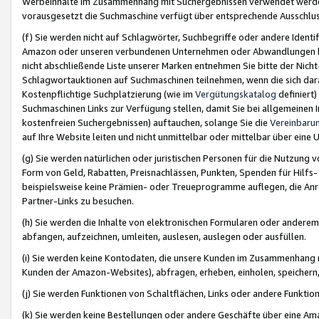
Werbeinhalte im Zusammenhang mit Suchergebnissen verwendet werden,
vorausgesetzt die Suchmaschine verfügt über entsprechende Ausschlu
(f) Sie werden nicht auf Schlagwörter, Suchbegriffe oder andere Ident
Amazon oder unseren verbundenen Unternehmen oder Abwandlungen bzw
nicht abschließende Liste unserer Marken entnehmen Sie bitte der Nich
Schlagwortauktionen auf Suchmaschinen teilnehmen, wenn die sich da
Kostenpflichtige Suchplatzierung (wie im
Vergütungskatalog
definiert
Suchmaschinen Links zur Verfügung stellen, damit Sie bei allgemeinen I
kostenfreien Suchergebnissen) auftauchen, solange Sie die
Vereinbaru
auf Ihre Website leiten und nicht unmittelbar oder mittelbar über eine
(g) Sie werden natürlichen oder juristischen Personen für die Nutzung 
Form von Geld, Rabatten, Preisnachlässen, Punkten, Spenden für Hilfs
beispielsweise keine Prämien- oder Treueprogramme auflegen, die Anrei
Partner-Links zu besuchen.
(h) Sie werden die Inhalte von elektronischen Formularen oder anderem M
abfangen, aufzeichnen, umleiten, auslesen, auslegen oder ausfüllen.
(i) Sie werden keine Kontodaten, die unsere Kunden im Zusammenhang 
Kunden der Amazon-Websites), abfragen, erheben, einholen, speichern,
(j) Sie werden Funktionen von Schaltflächen, Links oder andere Funkti
(k) Sie werden keine Bestellungen oder andere Geschäfte über eine Ama