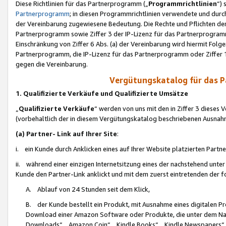
Diese Richtlinien für das Partnerprogramm („
Programmrichtlinien
“)
Partnerprogramm
; in diesen Programmrichtlinien verwendete und durch
der Vereinbarung zugewiesene Bedeutung. Die Rechte und Pflichten de
Partnerprogramm sowie Ziffer 3 der IP-Lizenz für das Partnerprogram
Einschränkung von Ziffer 6 Abs. (a) der Vereinbarung wird hiermit Fol
Partnerprogramm, die IP-Lizenz für das Partnerprogramm oder Ziffer 1
gegen die Vereinbarung.
Vergütungskatalog für das 
1. Qualifizierte Verkäufe und Qualifizierte Umsätze
„
Qualifizierte Verkäufe
“ werden von uns mit den in Ziffer 3 diese
(vorbehaltlich der in diesem Vergütungskatalog beschriebenen Ausnah
(a) Partner- Link auf Ihrer Site
:
i. ein Kunde durch Anklicken eines auf Ihrer Website platzierten Part
ii. während einer einzigen Internetsitzung eines der nachstehend unter (i)
Kunde den Partner-Link anklickt und mit dem zuerst eintretenden der f
A. Ablauf von 24 Stunden seit dem Klick,
B. der Kunde bestellt ein Produkt, mit Ausnahme eines digitalen P
Download einer Amazon Software oder Produkte, die unter dem N
Downloads“, „Amazon Coin“, „Kindle Books“, „Kindle Newspapers“, „