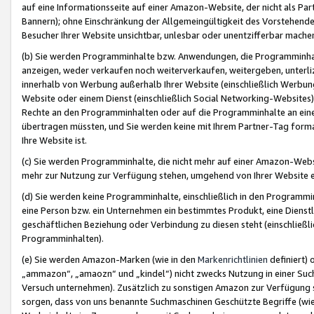
auf eine Informationsseite auf einer Amazon-Website, der nicht als Part
Bannern); ohne Einschränkung der Allgemeingültigkeit des Vorstehende
Besucher Ihrer Website unsichtbar, unlesbar oder unentzifferbar mache
(b) Sie werden Programminhalte bzw. Anwendungen, die Programminhalt
anzeigen, weder verkaufen noch weiterverkaufen, weitergeben, unterli
innerhalb von Werbung außerhalb Ihrer Website (einschließlich Werbun
Website oder einem Dienst (einschließlich Social Networking-Website
Rechte an den Programminhalten oder auf die Programminhalte an eine a
übertragen müssten, und Sie werden keine mit Ihrem Partner-Tag formati
Ihre Website ist.
(c) Sie werden Programminhalte, die nicht mehr auf einer Amazon-Websit
mehr zur Nutzung zur Verfügung stehen, umgehend von Ihrer Website e
(d) Sie werden keine Programminhalte, einschließlich in den Programmin
eine Person bzw. ein Unternehmen ein bestimmtes Produkt, eine Dienstle
geschäftlichen Beziehung oder Verbindung zu diesen steht (einschließli
Programminhalten).
(e) Sie werden Amazon-Marken (wie in den
Markenrichtlinien
definiert) 
„ammazon“, „amaozn“ und „kindel“) nicht zwecks Nutzung in einer Suc
Versuch unternehmen). Zusätzlich zu sonstigen Amazon zur Verfügung 
sorgen, dass von uns benannte Suchmaschinen Geschützte Begriffe (wie 