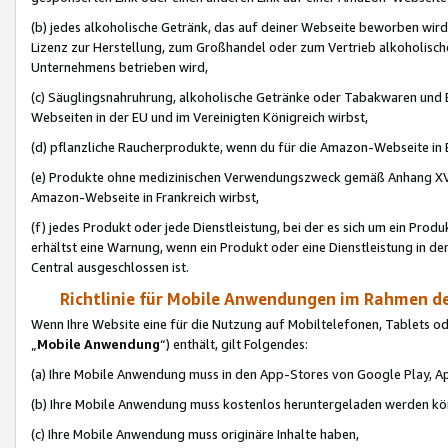
(b) jedes alkoholische Getränk, das auf deiner Webseite beworben wird
Lizenz zur Herstellung, zum Großhandel oder zum Vertrieb alkoholisch
Unternehmens betrieben wird,
(c) Säuglingsnahruhrung, alkoholische Getränke oder Tabakwaren und E
Webseiten in der EU und im Vereinigten Königreich wirbst,
(d) pflanzliche Raucherprodukte, wenn du für die Amazon-Webseite in B
(e) Produkte ohne medizinischen Verwendungszweck gemäß Anhang XVI 
Amazon-Webseite in Frankreich wirbst,
(f) jedes Produkt oder jede Dienstleistung, bei der es sich um ein Prod
erhältst eine Warnung, wenn ein Produkt oder eine Dienstleistung in de
Central ausgeschlossen ist.
Richtlinie für Mobile Anwendungen im Rahmen de
Wenn Ihre Website eine für die Nutzung auf Mobiltelefonen, Tablets 
„
Mobile Anwendung
“) enthält, gilt Folgendes:
(a) Ihre Mobile Anwendung muss in den App-Stores von Google Play, A
(b) Ihre Mobile Anwendung muss kostenlos heruntergeladen werden könn
(c) Ihre Mobile Anwendung muss originäre Inhalte haben,