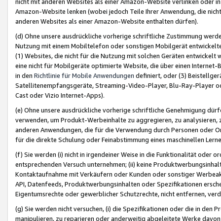
nicht mit anderen Websites als einer Amazon-Website verlinken oder i
Amazon-Website lenken (wobei jedoch Teile Ihrer Anwendung, die nich
anderen Websites als einer Amazon-Website enthalten dürfen).
(d) Ohne unsere ausdrückliche vorherige schriftliche Zustimmung werd
Nutzung mit einem Mobiltelefon oder sonstigen Mobilgerät entwickelt
(1) Websites, die nicht für die Nutzung mit solchen Geräten entwickelt
eine nicht für Mobilgeräte optimierte Website, die über einen Interne
in den
Richtlinie für Mobile Anwendungen
definiert, oder (3) Beistellge
Satellitenempfangsgeräte, Streaming-Video-Player, Blu-Ray-Player ode
Cast oder Vizio Internet-Apps).
(e) Ohne unsere ausdrückliche vorherige schriftliche Genehmigung dürfe
verwenden, um Produkt-Werbeinhalte zu aggregieren, zu analysieren, 
anderen Anwendungen, die für die Verwendung durch Personen oder Or
für die direkte Schulung oder Feinabstimmung eines maschinellen Lern
(f) Sie werden (i) nicht in irgendeiner Weise in die Funktionalität ode
entsprechenden Versuch unternehmen; (ii) keine Produktwerbungsinha
Kontaktaufnahme mit Verkäufern oder Kunden oder sonstiger Werbeaktiv
API, Datenfeeds, Produktwerbungsinhalten oder Spezifikationen erschei
Eigentumsrechte oder gewerblicher Schutzrechte, nicht entfernen, verd
(g) Sie werden nicht versuchen, (i) die Spezifikationen oder die in de
manipulieren, zu reparieren oder anderweitig abgeleitete Werke davon z