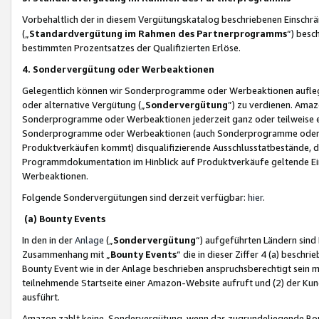
Vorbehaltlich der in diesem Vergütungskatalog beschriebenen Einschr
(„
Standardvergütung im Rahmen des Partnerprogramms
“) besc
bestimmten Prozentsatzes der Qualifizierten Erlöse.
4. Sondervergütung oder Werbeaktionen
Gelegentlich können wir Sonderprogramme oder Werbeaktionen auflegen,
oder alternative Vergütung („
Sondervergütung
”) zu verdienen. Amazo
Sonderprogramme oder Werbeaktionen jederzeit ganz oder teilweise einz
Sonderprogramme oder Werbeaktionen (auch Sonderprogramme oder We
Produktverkäufen kommt) disqualifizierende Ausschlusstatbestände, di
Programmdokumentation im Hinblick auf Produktverkäufe geltende E
Werbeaktionen.
Folgende Sondervergütungen sind derzeit verfügbar:
hier
.
(a) Bounty Events
In den in der
Anlage
(„
Sondervergütung
“) aufgeführten Ländern sind
Zusammenhang mit „
Bounty Events
“ die in dieser Ziffer 4 (a) besch
Bounty Event wie in der Anlage beschrieben anspruchsberechtigt sein mu
teilnehmende Startseite einer Amazon-Website aufruft und (2) der Kun
ausführt.
Amazon zahlt keine Sondervergütung, wenn das zugrundeliegende Boun