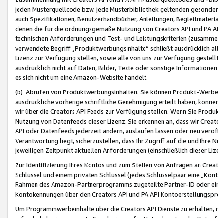
jeden Musterquellcode bzw. jede Musterbibliothek geltenden gesonder
auch Spezifikationen, Benutzerhandbücher, Anleitungen, Begleitmaterial
denen die für die ordnungsgemäße Nutzung von Creators API und PA A
technischen Anforderungen und Test- und Leistungskriterien (zusammen
verwendete Begriff „Produktwerbungsinhalte“ schließt ausdrücklich al
Lizenz zur Verfügung stellen, sowie alle von uns zur Verfügung gestel
ausdrücklich nicht auf Daten, Bilder, Texte oder sonstige Informatione
es sich nicht um eine Amazon-Website handelt.
(b) Abrufen von Produktwerbungsinhalten. Sie können Produkt-Werbein
ausdrückliche vorherige schriftliche Genehmigung erteilt haben, könn
wir über die Creators API Feeds zur Verfügung stellen. Wenn Sie Produk
Nutzung von Datenfeeds dieser Lizenz. Sie erkennen an, dass wir Creat
API oder Datenfeeds jederzeit ändern, auslaufen lassen oder neu veröffe
Verantwortung liegt, sicherzustellen, dass Ihr Zugriff auf die und Ihr
jeweiligen Zeitpunkt aktuellen Anforderungen (einschließlich dieser Liz
Zur Identifizierung Ihres Kontos und zum Stellen von Anfragen an Crea
Schlüssel und einem privaten Schlüssel (jedes Schlüsselpaar eine „Kon
Rahmen des Amazon-Partnerprogramms zugeteilte Partner-ID oder ein
Kontokennungen über den Creators API und PA API Kontoerstellungspro
Um Programmwerbeinhalte über die Creators API Dienste zu erhalten, m