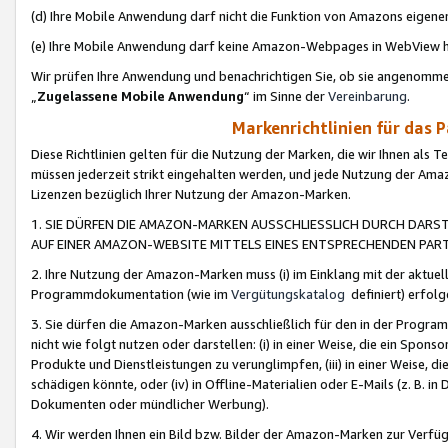
(d) Ihre Mobile Anwendung darf nicht die Funktion von Amazons eige
(e) Ihre Mobile Anwendung darf keine Amazon-Webpages in WebView 
Wir prüfen Ihre Anwendung und benachrichtigen Sie, ob sie angenomm
„
Zugelassene Mobile Anwendung
“ im Sinne der
Vereinbarung
.
Markenrichtlinien für das 
Diese Richtlinien gelten für die Nutzung der Marken, die wir Ihnen als 
müssen jederzeit strikt eingehalten werden, und jede Nutzung der Ama
Lizenzen bezüglich Ihrer Nutzung der Amazon-Marken.
1. SIE DÜRFEN DIE AMAZON-MARKEN AUSSCHLIESSLICH DURCH DARS
AUF EINER AMAZON-WEBSITE MITTELS EINES ENTSPRECHENDEN PART
2. Ihre Nutzung der Amazon-Marken muss (i) im Einklang mit der aktuells
Programmdokumentation (wie im
Vergütungskatalog
definiert) erfolg
3. Sie dürfen die Amazon-Marken ausschließlich für den in der Progr
nicht wie folgt nutzen oder darstellen: (i) in einer Weise, die ein Spo
Produkte und Dienstleistungen zu verunglimpfen, (iii) in einer Weise
schädigen könnte, oder (iv) in Offline-Materialien oder E-Mails (z. B.
Dokumenten oder mündlicher Werbung).
4. Wir werden Ihnen ein Bild bzw. Bilder der Amazon-Marken zur Verfüg