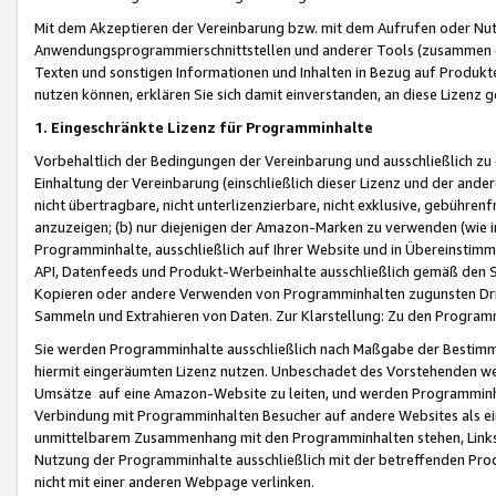
Mit dem Akzeptieren der Vereinbarung bzw. mit dem Aufrufen oder Nutz
Anwendungsprogrammierschnittstellen und anderer Tools (zusammen die
Texten und sonstigen Informationen und Inhalten in Bezug auf Produkte
nutzen können, erklären Sie sich damit einverstanden, an diese Lizenz 
1. Eingeschränkte Lizenz für Programminhalte
Vorbehaltlich der Bedingungen der Vereinbarung und ausschließlich z
Einhaltung der Vereinbarung (einschließlich dieser Lizenz und der ande
nicht übertragbare, nicht unterlizenzierbare, nicht exklusive, gebühren
anzuzeigen; (b) nur diejenigen der Amazon-Marken zu verwenden (wie in 
Programminhalte, ausschließlich auf Ihrer Website und in Übereinstimmu
API, Datenfeeds und Produkt-Werbeinhalte ausschließlich gemäß den Spe
Kopieren oder andere Verwenden von Programminhalten zugunsten Dri
Sammeln und Extrahieren von Daten. Zur Klarstellung: Zu den Program
Sie werden Programminhalte ausschließlich nach Maßgabe der Besti
hiermit eingeräumten Lizenz nutzen. Unbeschadet des Vorstehenden we
Umsätze auf eine Amazon-Website zu leiten, und werden Programminhal
Verbindung mit Programminhalten Besucher auf andere Websites als ein
unmittelbarem Zusammenhang mit den Programminhalten stehen, Links z
Nutzung der Programminhalte ausschließlich mit der betreffenden Pr
nicht mit einer anderen Webpage verlinken.