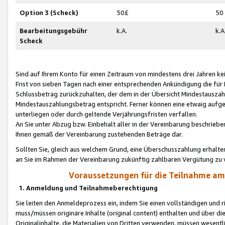
Option 3 (Scheck)
50£
50
Bearbeitungsgebühr
k.A.
k.A
Scheck
Sind auf Ihrem Konto für einen Zeitraum von mindestens drei Jahren kein
Frist von sieben Tagen nach einer entsprechenden Ankündigung die für
Schlussbetrag zurückzuhalten, der dem in der Übersicht Mindestausz
Mindestauszahlungsbetrag entspricht. Ferner können eine etwaig aufg
unterliegen oder durch geltende Verjährungsfristen verfallen.
An Sie unter Abzug bzw. Einbehalt aller in der Vereinbarung beschrieb
Ihnen gemäß der Vereinbarung zustehenden Beträge dar.
Sollten Sie, gleich aus welchem Grund, eine Überschusszahlung erhalte
an Sie im Rahmen der Vereinbarung zukünftig zahlbaren Vergütung zu 
Voraussetzungen für die Teilnahme a
1. Anmeldung und Teilnahmeberechtigung
Sie leiten den Anmeldeprozess ein, indem Sie einen vollständigen und 
muss/müssen originäre Inhalte (original content) enthalten und über d
Originalinhalte, die Materialien von Dritten verwenden, müssen wese