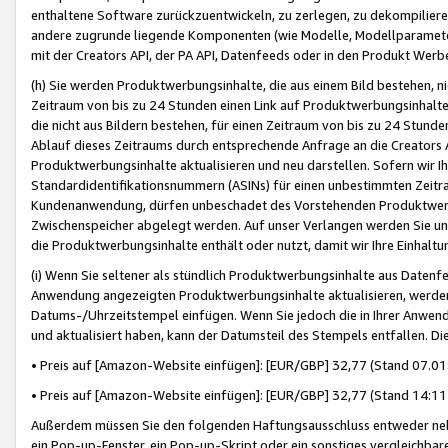
enthaltene Software zurückzuentwickeln, zu zerlegen, zu dekompilier
andere zugrunde liegende Komponenten (wie Modelle, Modellparameter
mit der Creators API, der PA API, Datenfeeds oder in den Produkt Werb
(h) Sie werden Produktwerbungsinhalte, die aus einem Bild bestehen, ni
Zeitraum von bis zu 24 Stunden einen Link auf Produktwerbungsinhalte
die nicht aus Bildern bestehen, für einen Zeitraum von bis zu 24 Stund
Ablauf dieses Zeitraums durch entsprechende Anfrage an die Creators 
Produktwerbungsinhalte aktualisieren und neu darstellen. Sofern wir Ih
Standardidentifikationsnummern (ASINs) für einen unbestimmten Zeitra
Kundenanwendung, dürfen unbeschadet des Vorstehenden Produktwerbu
Zwischenspeicher abgelegt werden. Auf unser Verlangen werden Sie un
die Produktwerbungsinhalte enthält oder nutzt, damit wir Ihre Einhalt
(i) Wenn Sie seltener als stündlich Produktwerbungsinhalte aus Datenfe
Anwendung angezeigten Produktwerbungsinhalte aktualisieren, werden 
Datums-/Uhrzeitstempel einfügen. Wenn Sie jedoch die in Ihrer Anwe
und aktualisiert haben, kann der Datumsteil des Stempels entfallen. Dies
• Preis auf [Amazon-Website einfügen]: [EUR/GBP] 32,77 (Stand 07.01.
• Preis auf [Amazon-Website einfügen]: [EUR/GBP] 32,77 (Stand 14:11 
Außerdem müssen Sie den folgenden Haftungsausschluss entweder neb
ein Pop-up-Fenster, ein Pop-up-Skript oder ein sonstiges vergleichba