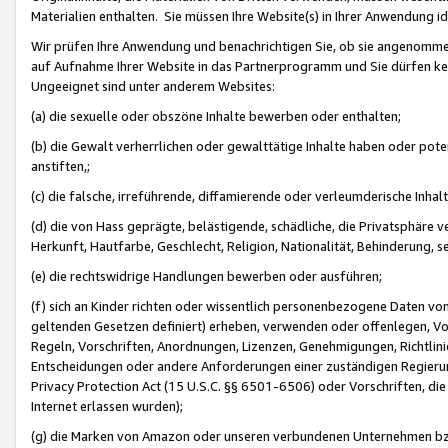
Materialien enthalten. Sie müssen Ihre Website(s) in Ihrer Anwendung ide
Wir prüfen Ihre Anwendung und benachrichtigen Sie, ob sie angenommen
auf Aufnahme Ihrer Website in das Partnerprogramm und Sie dürfen kei
Ungeeignet sind unter anderem Websites:
(a) die sexuelle oder obszöne Inhalte bewerben oder enthalten;
(b) die Gewalt verherrlichen oder gewalttätige Inhalte haben oder pot
anstiften,;
(c) die falsche, irreführende, diffamierende oder verleumderische Inha
(d) die von Hass geprägte, belästigende, schädliche, die Privatsphäre v
Herkunft, Hautfarbe, Geschlecht, Religion, Nationalität, Behinderung, 
(e) die rechtswidrige Handlungen bewerben oder ausführen;
(f) sich an Kinder richten oder wissentlich personenbezogene Daten vo
geltenden Gesetzen definiert) erheben, verwenden oder offenlegen, Vo
Regeln, Vorschriften, Anordnungen, Lizenzen, Genehmigungen, Richtlini
Entscheidungen oder andere Anforderungen einer zuständigen Regierung
Privacy Protection Act (15 U.S.C. §§ 6501-6506) oder Vorschriften, di
Internet erlassen wurden);
(g) die Marken von Amazon oder unseren verbundenen Unternehmen b