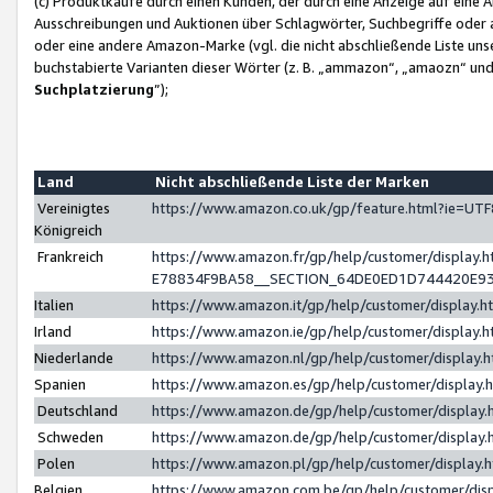
(c) Produktkäufe durch einen Kunden, der durch eine Anzeige auf eine 
Ausschreibungen und Auktionen über Schlagwörter, Suchbegriffe oder 
oder eine andere Amazon-Marke (vgl. die nicht abschließende Liste un
buchstabierte Varianten dieser Wörter (z. B. „ammazon“, „amaozn“ und „
Suchplatzierung
”);
Land
Nicht abschließende Liste der Marken
Vereinigtes
https://www.amazon.co.uk/gp/feature.html?ie=U
Königreich
Frankreich
https://www.amazon.fr/gp/help/customer/displa
E78834F9BA58__SECTION_64DE0ED1D744420E9
Italien
https://www.amazon.it/gp/help/customer/display
Irland
https://www.amazon.ie/gp/help/customer/displa
Niederlande
https://www.amazon.nl/gp/help/customer/display
Spanien
https://www.amazon.es/gp/help/customer/display
Deutschland
https://www.amazon.de/gp/help/customer/displa
Schweden
https://www.amazon.de/gp/help/customer/displa
Polen
https://www.amazon.pl/gp/help/customer/display
Belgien
https://www.amazon.com.be/gp/help/customer/d