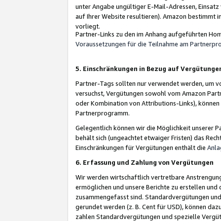
unter Angabe ungültiger E-Mail-Adressen, Einsatz
auf Ihrer Website resultieren). Amazon bestimmt i
vorliegt.
Partner-Links zu den im Anhang aufgeführten Hom
Voraussetzungen für die Teilnahme am Partnerp
5. Einschränkungen in Bezug auf Vergütunge
Partner-Tags sollten nur verwendet werden, um von 
versuchst, Vergütungen sowohl vom Amazon Partn
oder Kombination von Attributions-Links), könne
Partnerprogramm.
Gelegentlich können wir die Möglichkeit unsere
behält sich (ungeachtet etwaiger Fristen) das Rec
Einschränkungen für Vergütungen enthält die
Anla
6. Erfassung und Zahlung von Vergütungen
Wir werden wirtschaftlich vertretbare Anstrengu
ermöglichen und unsere Berichte zu erstellen und 
zusammengefasst sind. Standardvergütungen und s
gerundet werden (z. B. Cent für USD), können dazu
zahlen Standardvergütungen und spezielle Vergüt