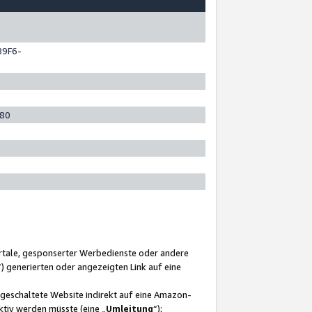
89F6-
280
ortale, gesponserter Werbedienste oder andere
“) generierten oder angezeigten Link auf eine
ngeschaltete Website indirekt auf eine Amazon-
ktiv werden müsste (eine „
Umleitung
“);