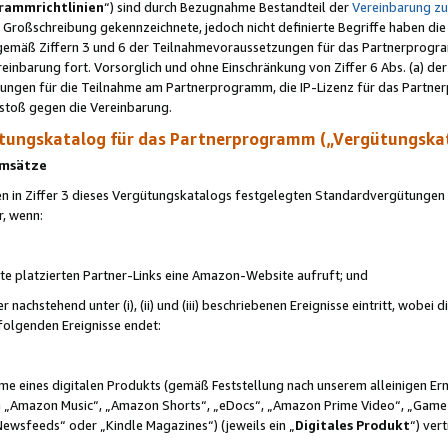
rammrichtlinien
“) sind durch Bezugnahme Bestandteil der
Vereinbarung z
Großschreibung gekennzeichnete, jedoch nicht definierte Begriffe haben die
 gemäß Ziffern 3 und 6 der Teilnahmevoraussetzungen für das Partnerprogram
nbarung fort. Vorsorglich und ohne Einschränkung von Ziffer 6 Abs. (a) der
ungen für die Teilnahme am Partnerprogramm, die IP-Lizenz für das Partner
rstoß gegen die Vereinbarung.
ungskatalog für das Partnerprogramm („Vergütungska
 Umsätze
n in Ziffer 3 dieses Vergütungskatalogs festgelegten Standardvergütungen v
r, wenn:
ite platzierten Partner-Links eine Amazon-Website aufruft; und
r nachstehend unter (i), (ii) und (iii) beschriebenen Ereignisse eintritt, wobe
 folgenden Ereignisse endet:
hme eines digitalen Produkts (gemäß Feststellung nach unserem alleinigen 
 „Amazon Music“, „Amazon Shorts“, „eDocs“, „Amazon Prime Video“, „Game
Newsfeeds“ oder „Kindle Magazines“) (jeweils ein „
Digitales Produkt
“) ver