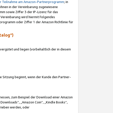
ur Teilnahme am Amazon-Partnerprogramm
; in
 ihnen in der Vereinbarung zugewiesene
m sowie Ziffer 3 der IP-Lizenz für das
 Vereinbarung wird hiermit Folgendes
programm oder Ziffer 1 der Amazon Richtlinie für
talog“)
ergütet und liegen (vorbehaltlich der in diesem
i die Sitzung beginnt, wenn der Kunde den Partner-
Ermessen, zum Beispiel der Download einer Amazon
 Downloads“, „Amazon Coin“, „Kindle Books“,
trieben werden, oder