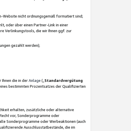
azon-Website nicht ordnungsgemäß formatiert sind;
, oder über einen Partner-Link in einer
e Verlinkungstools, die wir Ihnen ggf. zur
ütungen gezahlt werden);
 Ihnen die in der
Anlage
(„
Standardvergütung
ines bestimmten Prozentsatzes der Qualifizierten
eit erhalten, zusätzliche oder alternative
as Recht vor, Sonderprogramme oder
für alle Sonderprogramme oder Werbeaktionen (auch
lifizierende Ausschlusstatbestände, die im