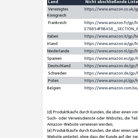
Land
Nicht abschließende List
Vereinigtes
https://www.amazon.co.uk/
Königreich
Frankreich
https://www.amazon.fr/gp/
E78834F9BA58__SECTION_
Italien
https://www.amazon.it/gp/h
Irland
https://www.amazon.ie/gp/
Niederlande
https://www.amazon.nl/gp/
Spanien
https://www.amazon.es/gp/
Deutschland
https://www.amazon.de/gp/
Schweden
https://www.amazon.de/gp/
Polen
https://www.amazon.pl/gp/
Belgien
https://www.amazon.com.be
(d) Produktkäufe durch Kunden, die über einen vo
Such- oder Verweisdienste oder Websites, die Teil
Amazon-Website verwiesen werden;
(e) Produktkäufe durch Kunden, die über einen Li
Website umleitet, ohne dass der Kunde auf der zw