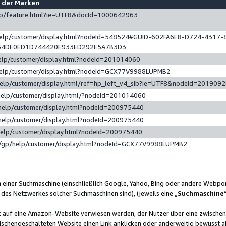
e der Marken
gp/feature.html?ie=UTF8&docId=1000642963
help/customer/display.html?nodeId=548524#GUID-602FA6E8-D724-4317-
64DE0ED1D744420E933ED292E5A7B3D3
elp/customer/display.html?nodeId=201014060
help/customer/display.html?nodeId=GCX77V9988LUPMB2
help/customer/display.html/ref=hp_left_v4_sib?ie=UTF8&nodeId=201909
help/customer/display.html/?nodeId=201014060
help/customer/display.html?nodeId=200975440
help/customer/display.html?nodeId=200975440
help/customer/display.html?nodeId=200975440
/gp/help/customer/display.html?nodeId=GCX77V9988LUPMB2
n einer Suchmaschine (einschließlich Google, Yahoo, Bing oder andere Webp
 des Netzwerkes solcher Suchmaschinen sind), (jeweils eine „
Suchmaschine
nk auf eine Amazon-Website verwiesen werden, der Nutzer über eine zwische
ischengeschalteten Website einen Link anklicken oder anderweitig bewusst a