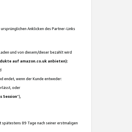
 ursprünglichen Anklicken des Partner-Links
laden und von diesem/dieser bezahlt wird
rodukte auf amazon.co.uk anbieten):
d
 und endet, wenn der Kunde entweder:
erlässt, oder
ls Session
“),
t spätestens 89 Tage nach seiner erstmaligen