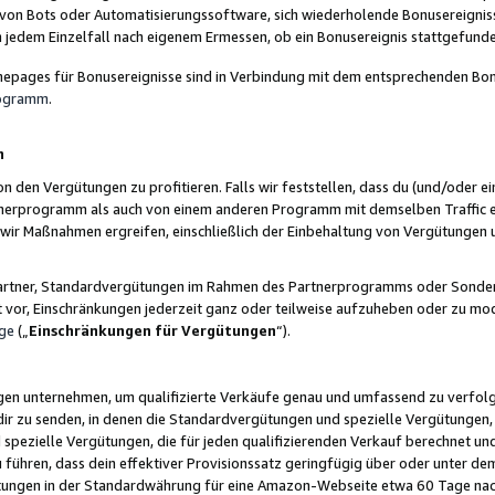
 von Bots oder Automatisierungssoftware, sich wiederholende Bonusereignisse
n jedem Einzelfall nach eigenem Ermessen, ob ein Bonusereignis stattgefund
epages für Bonusereignisse sind in Verbindung mit dem entsprechenden Bonu
rogramm
.
n
den Vergütungen zu profitieren. Falls wir feststellen, dass du (und/oder ein
erprogramm als auch von einem anderen Programm mit demselben Traffic ei
n wir Maßnahmen ergreifen, einschließlich der Einbehaltung von Vergütunge
r Partner, Standardvergütungen im Rahmen des Partnerprogramms oder Sonde
ht vor, Einschränkungen jederzeit ganz oder teilweise aufzuheben oder zu mod
ge
(„
Einschränkungen für Vergütungen
“).
ngen unternehmen, um qualifizierte Verkäufe genau und umfassend zu verfol
dir zu senden, in denen die Standardvergütungen und spezielle Vergütungen, 
pezielle Vergütungen, die für jeden qualifizierenden Verkauf berechnet un
 führen, dass dein effektiver Provisionssatz geringfügig über oder unter dem
ungen in der Standardwährung für eine Amazon-Webseite etwa 60 Tage nach