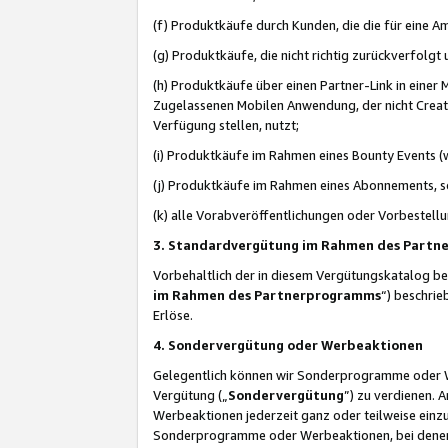
(f) Produktkäufe durch Kunden, die die für eine
(g) Produktkäufe, die nicht richtig zurückverfolg
(h) Produktkäufe über einen Partner-Link in einer
Zugelassenen Mobilen Anwendung, der nicht Creator
Verfügung stellen, nutzt;
(i) Produktkäufe im Rahmen eines Bounty Events (w
(j) Produktkäufe im Rahmen eines Abonnements, so
(k) alle Vorabveröffentlichungen oder Vorbestellu
3. Standardvergütung im Rahmen des Part
Vorbehaltlich der in diesem Vergütungskatalog b
im Rahmen des Partnerprogramms
“) beschri
Erlöse.
4. Sondervergütung oder Werbeaktionen
Gelegentlich können wir Sonderprogramme oder Wer
Vergütung („
Sondervergütung
”) zu verdienen. 
Werbeaktionen jederzeit ganz oder teilweise einz
Sonderprogramme oder Werbeaktionen, bei denen e