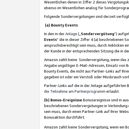
Wesentlichen denen in Ziffer 2 dieses Vergütung
ebenso im Wesentlichen analog für Sonderprogr
Folgende Sondervergütungen sind derzeit verfüg
(a) Bounty Events
In den in der
Anlage
(„
Sondervergütung
“) aufge
Events
“ die in dieser Ziffer 4 (a) beschriebenen 
anspruchsberechtigt sein muss, durch Anklicken ei
der Kunde in der entsprechenden Sitzung die in d
Amazon zahlt keine Sondervergütung, wenn das z
Angabe ungültiger E-Mail-Adressen, Einsatz von B
Bounty Events, die nicht aus Partner-Links auf Ihre
gegeben ist oder ein Verstoß oder Missbrauch vorl
Partner-Links auf die in der Anlage aufgeführte
die Teilnahme am Partnerprogramm
erlaubt.
(b) Bonus-Ereignisse
Bonusereignisse sind in au
beschriebenen Sondervergütungen in Verbindung m
sein muss, durch einen Partner-Link auf Ihrer We
Bonusaktion durchführt.
Amazon zahlt keine Sondervergütung, wenn ein Bon