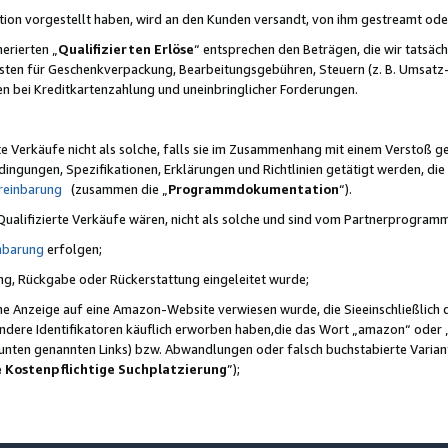
ktion vorgestellt haben, wird an den Kunden versandt, von ihm gestreamt od
erierten „
Qualifizierten Erlöse
“ entsprechen den Beträgen, die wir tatsäch
sten für Geschenkverpackung, Bearbeitungsgebühren, Steuern (z. B. Umsatz-
en bei Kreditkartenzahlung und uneinbringlicher Forderungen.
e Verkäufe nicht als solche, falls sie im Zusammenhang mit einem Verstoß 
ungen, Spezifikationen, Erklärungen und Richtlinien getätigt werden, die 
reinbarung
(zusammen die „
Programmdokumentation
“).
 Qualifizierte Verkäufe wären, nicht als solche und sind vom Partnerprogra
nbarung
erfolgen;
ung, Rückgabe oder Rückerstattung eingeleitet wurde;
ine Anzeige auf eine Amazon-Website verwiesen wurde, die Sieeinschließlich
ndere Identifikatoren käuflich erworben haben,die das Wort „amazon“ oder 
e unten genannten Links) bzw. Abwandlungen oder falsch buchstabierte Varia
e Kostenpflichtige Suchplatzierung
”);