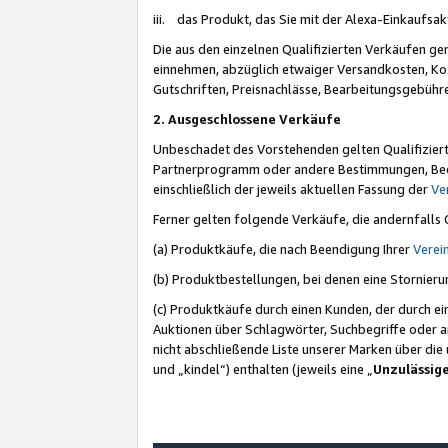
iii. das Produkt, das Sie mit der Alexa-Einkaufsa
Die aus den einzelnen Qualifizierten Verkäufen gen
einnehmen, abzüglich etwaiger Versandkosten, Ko
Gutschriften, Preisnachlässe, Bearbeitungsgebühr
2. Ausgeschlossene Verkäufe
Unbeschadet des Vorstehenden gelten Qualifiziert
Partnerprogramm oder andere Bestimmungen, Beding
einschließlich der jeweils aktuellen Fassung der
Ve
Ferner gelten folgende Verkäufe, die andernfalls
(a) Produktkäufe, die nach Beendigung Ihrer
Verei
(b) Produktbestellungen, bei denen eine Stornier
(c) Produktkäufe durch einen Kunden, der durch e
Auktionen über Schlagwörter, Suchbegriffe oder a
nicht abschließende Liste unserer Marken über di
und „kindel“) enthalten (jeweils eine „
Unzulässig