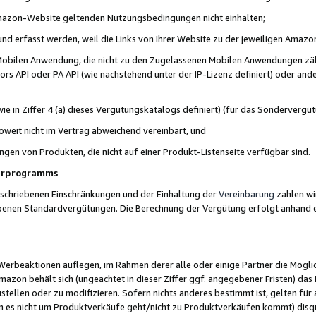
 Amazon-Website geltenden Nutzungsbedingungen nicht einhalten;
t und erfasst werden, weil die Links von Ihrer Website zu der jeweiligen Am
 Mobilen Anwendung, die nicht zu den Zugelassenen Mobilen Anwendungen zählt
s API oder PA API (wie nachstehend unter der IP-Lizenz definiert) oder ander
ie in Ziffer 4 (a) dieses Vergütungskatalogs definiert) (für das Sonderverg
weit nicht im Vertrag abweichend vereinbart, und
ngen von Produkten, die nicht auf einer Produkt-Listenseite verfügbar sind.
nerprogramms
eschriebenen Einschränkungen und der Einhaltung der
Vereinbarung
zahlen wir
ebenen Standardvergütungen. Die Berechnung der Vergütung erfolgt anhand e
beaktionen auflegen, im Rahmen derer alle oder einige Partner die Möglichk
Amazon behält sich (ungeachtet in dieser Ziffer ggf. angegebener Fristen) d
ustellen oder zu modifizieren. Sofern nichts anderes bestimmt ist, gelten 
s nicht um Produktverkäufe geht/nicht zu Produktverkäufen kommt) disqua