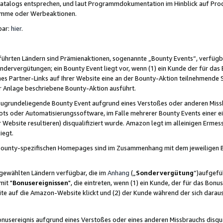
skatalogs entsprechen, und laut Programmdokumentation im Hinblick auf Pr
amme oder Werbeaktionen.
bar:
hier
.
führten Ländern sind Prämienaktionen, sogenannte „Bounty Events“, verfügb
Sondervergütungen; ein Bounty Event liegt vor, wenn (1) ein Kunde der für da
nes Partner-Links auf Ihrer Website eine an der Bounty-Aktion teilnehmende 
er Anlage beschriebene Bounty-Aktion ausführt.
ugrundeliegende Bounty Event aufgrund eines Verstoßes oder anderen Miss
ots oder Automatisierungssoftware, im Falle mehrerer Bounty Events einer e
r Website resultieren) disqualifiziert wurde. Amazon legt im alleinigen Ermess
iegt.
n Bounty-spezifischen Homepages sind im Zusammenhang mit dem jeweiligen
sgewählten Ländern verfügbar, die im
Anhang
(„
Sondervergütung
“)aufgefüh
it "
Bonusereignissen
", die eintreten, wenn (1) ein Kunde, der für das Bon
bsite auf die Amazon-Website klickt und (2) der Kunde während der sich dar
usereignis aufgrund eines Verstoßes oder eines anderen Missbrauchs disqua