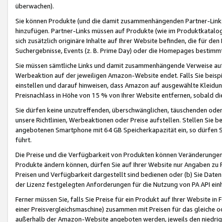
überwachen).
Sie können Produkte (und die damit zusammenhängenden Partner-Links)
hinzufügen. Partner-Links müssen auf Produkte (wie im Produktkatalog de
sich zusätzlich originäre Inhalte auf Ihrer Website befinden, die für 
Suchergebnisse, Events (z. B. Prime Day) oder die Homepages bestimmte
Sie müssen sämtliche Links und damit zusammenhängende Verweise auf z
Werbeaktion auf der jeweiligen Amazon-Website endet. Falls Sie beisp
einstellen und darauf hinweisen, dass Amazon auf ausgewählte Kleidun
Preisnachlass in Höhe von 15 % von Ihrer Website entfernen, sobald di
Sie dürfen keine unzutreffenden, überschwänglichen, täuschenden od
unsere Richtlinien, Werbeaktionen oder Preise aufstellen. Stellen Sie 
angebotenen Smartphone mit 64 GB Speicherkapazität ein, so dürfen S
führt.
Die Preise und die Verfügbarkeit von Produkten können Veränderungen 
Produkte ändern können, dürfen Sie auf Ihrer Website nur Angaben zu P
Preisen und Verfügbarkeit dargestellt sind bedienen oder (b) Sie Daten
der Lizenz festgelegten Anforderungen für die Nutzung von PA API einh
Ferner müssen Sie, falls Sie Preise für ein Produkt auf Ihrer Website in 
einer Preisvergleichsmaschine) zusammen mit Preisen für das gleiche o
außerhalb der Amazon-Website angeboten werden, jeweils den niedrigst