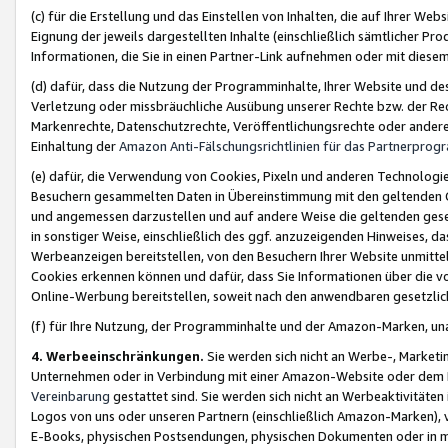
(c) für die Erstellung und das Einstellen von Inhalten, die auf Ihrer We
Eignung der jeweils dargestellten Inhalte (einschließlich sämtlicher 
Informationen, die Sie in einen Partner-Link aufnehmen oder mit diese
(d) dafür, dass die Nutzung der Programminhalte, Ihrer Website und des 
Verletzung oder missbräuchliche Ausübung unserer Rechte bzw. der Recht
Markenrechte, Datenschutzrechte, Veröffentlichungsrechte oder anderer
Einhaltung der
Amazon Anti-Fälschungsrichtlinien für das Partnerpro
(e) dafür, die Verwendung von Cookies, Pixeln und anderen Technologien
Besuchern gesammelten Daten in Übereinstimmung mit den geltenden Ge
und angemessen darzustellen und auf andere Weise die geltenden geset
in sonstiger Weise, einschließlich des ggf. anzuzeigenden Hinweises, d
Werbeanzeigen bereitstellen, von den Besuchern Ihrer Website unmitte
Cookies erkennen können und dafür, dass Sie Informationen über die v
Online-Werbung bereitstellen, soweit nach den anwendbaren gesetzlic
(f) für Ihre Nutzung, der Programminhalte und der Amazon-Marken, u
4. Werbeeinschränkungen.
Sie werden sich nicht an Werbe-, Market
Unternehmen oder in Verbindung mit einer Amazon-Website oder dem Pa
Vereinbarung
gestattet sind. Sie werden sich nicht an Werbeaktivitäten
Logos von uns oder unseren Partnern (einschließlich Amazon-Marken), 
E-Books, physischen Postsendungen, physischen Dokumenten oder in 