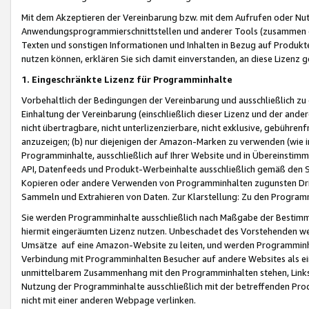
Mit dem Akzeptieren der Vereinbarung bzw. mit dem Aufrufen oder Nutz
Anwendungsprogrammierschnittstellen und anderer Tools (zusammen die
Texten und sonstigen Informationen und Inhalten in Bezug auf Produkte
nutzen können, erklären Sie sich damit einverstanden, an diese Lizenz 
1. Eingeschränkte Lizenz für Programminhalte
Vorbehaltlich der Bedingungen der Vereinbarung und ausschließlich z
Einhaltung der Vereinbarung (einschließlich dieser Lizenz und der ande
nicht übertragbare, nicht unterlizenzierbare, nicht exklusive, gebühren
anzuzeigen; (b) nur diejenigen der Amazon-Marken zu verwenden (wie in 
Programminhalte, ausschließlich auf Ihrer Website und in Übereinstimmu
API, Datenfeeds und Produkt-Werbeinhalte ausschließlich gemäß den Spe
Kopieren oder andere Verwenden von Programminhalten zugunsten Dri
Sammeln und Extrahieren von Daten. Zur Klarstellung: Zu den Program
Sie werden Programminhalte ausschließlich nach Maßgabe der Besti
hiermit eingeräumten Lizenz nutzen. Unbeschadet des Vorstehenden we
Umsätze auf eine Amazon-Website zu leiten, und werden Programminhal
Verbindung mit Programminhalten Besucher auf andere Websites als ein
unmittelbarem Zusammenhang mit den Programminhalten stehen, Links z
Nutzung der Programminhalte ausschließlich mit der betreffenden Pr
nicht mit einer anderen Webpage verlinken.