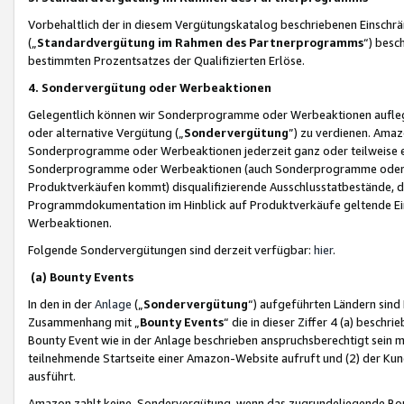
Vorbehaltlich der in diesem Vergütungskatalog beschriebenen Einschr
(„
Standardvergütung im Rahmen des Partnerprogramms
“) besc
bestimmten Prozentsatzes der Qualifizierten Erlöse.
4. Sondervergütung oder Werbeaktionen
Gelegentlich können wir Sonderprogramme oder Werbeaktionen auflegen,
oder alternative Vergütung („
Sondervergütung
”) zu verdienen. Amazo
Sonderprogramme oder Werbeaktionen jederzeit ganz oder teilweise einz
Sonderprogramme oder Werbeaktionen (auch Sonderprogramme oder We
Produktverkäufen kommt) disqualifizierende Ausschlusstatbestände, di
Programmdokumentation im Hinblick auf Produktverkäufe geltende E
Werbeaktionen.
Folgende Sondervergütungen sind derzeit verfügbar:
hier
.
(a) Bounty Events
In den in der
Anlage
(„
Sondervergütung
“) aufgeführten Ländern sind
Zusammenhang mit „
Bounty Events
“ die in dieser Ziffer 4 (a) besch
Bounty Event wie in der Anlage beschrieben anspruchsberechtigt sein mu
teilnehmende Startseite einer Amazon-Website aufruft und (2) der Kun
ausführt.
Amazon zahlt keine Sondervergütung, wenn das zugrundeliegende Boun