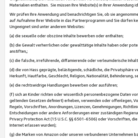
Materialien enthalten. Sie müssen Ihre Website(s) in Ihrer Anwendung ide
Wir prüfen Ihre Anwendung und benachrichtigen Sie, ob sie angenommen
auf Aufnahme Ihrer Website in das Partnerprogramm und Sie dürfen kei
Ungeeignet sind unter anderem Websites:
(a) die sexuelle oder obszöne Inhalte bewerben oder enthalten;
(b) die Gewalt verherrlichen oder gewalttätige Inhalte haben oder pot
anstiften,;
(c) die falsche, irreführende, diffamierende oder verleumderische Inha
(d) die von Hass geprägte, belästigende, schädliche, die Privatsphäre v
Herkunft, Hautfarbe, Geschlecht, Religion, Nationalität, Behinderung, 
(e) die rechtswidrige Handlungen bewerben oder ausführen;
(f) sich an Kinder richten oder wissentlich personenbezogene Daten vo
geltenden Gesetzen definiert) erheben, verwenden oder offenlegen, Vo
Regeln, Vorschriften, Anordnungen, Lizenzen, Genehmigungen, Richtlini
Entscheidungen oder andere Anforderungen einer zuständigen Regierung
Privacy Protection Act (15 U.S.C. §§ 6501-6506) oder Vorschriften, di
Internet erlassen wurden);
(g) die Marken von Amazon oder unseren verbundenen Unternehmen b