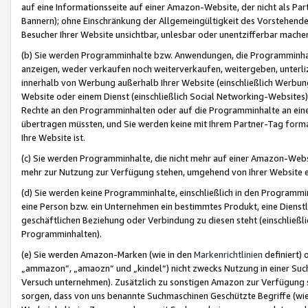
auf eine Informationsseite auf einer Amazon-Website, der nicht als Part
Bannern); ohne Einschränkung der Allgemeingültigkeit des Vorstehende
Besucher Ihrer Website unsichtbar, unlesbar oder unentzifferbar mache
(b) Sie werden Programminhalte bzw. Anwendungen, die Programminhalt
anzeigen, weder verkaufen noch weiterverkaufen, weitergeben, unterli
innerhalb von Werbung außerhalb Ihrer Website (einschließlich Werbun
Website oder einem Dienst (einschließlich Social Networking-Website
Rechte an den Programminhalten oder auf die Programminhalte an eine a
übertragen müssten, und Sie werden keine mit Ihrem Partner-Tag formati
Ihre Website ist.
(c) Sie werden Programminhalte, die nicht mehr auf einer Amazon-Websit
mehr zur Nutzung zur Verfügung stehen, umgehend von Ihrer Website e
(d) Sie werden keine Programminhalte, einschließlich in den Programmin
eine Person bzw. ein Unternehmen ein bestimmtes Produkt, eine Dienstle
geschäftlichen Beziehung oder Verbindung zu diesen steht (einschließli
Programminhalten).
(e) Sie werden Amazon-Marken (wie in den
Markenrichtlinien
definiert) 
„ammazon“, „amaozn“ und „kindel“) nicht zwecks Nutzung in einer Suc
Versuch unternehmen). Zusätzlich zu sonstigen Amazon zur Verfügung 
sorgen, dass von uns benannte Suchmaschinen Geschützte Begriffe (wie 