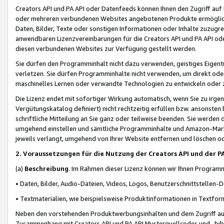
Creators API und PA API oder Datenfeeds können Ihnen den Zugriff auf D
oder mehreren verbundenen Websites angebotenen Produkte ermögliche
Daten, Bilder, Texte oder sonstigen Informationen oder Inhalte zuzugre
anwendbaren Lizenzvereinbarungen für die Creators API und PA API od
diesen verbundenen Websites zur Verfügung gestellt werden.
Sie dürfen den Programminhalt nicht dazu verwenden, geistiges Eigent
verletzen. Sie dürfen Programminhalte nicht verwenden, um direkt ode
maschinelles Lernen oder verwandte Technologien zu entwickeln oder zu
Die Lizenz endet mit sofortiger Wirkung automatisch, wenn Sie zu irg
Vergütungskatalog definiert) nicht rechtzeitig erfüllen bzw. ansonsten
schriftliche Mitteilung an Sie ganz oder teilweise beenden. Sie werden
umgehend einstellen und sämtliche Programminhalte und Amazon-Marke
jeweils verlangt, umgehend von Ihrer Website entfernen und löschen od
2. Voraussetzungen für die Nutzung der Creators API und der P
(a)
Beschreibung
. Im Rahmen dieser Lizenz können wir Ihnen Programmi
• Daten, Bilder, Audio-Dateien, Videos, Logos, Benutzerschnittstellen-
• Textmaterialien, wie beispielsweise Produktinformationen in Textfor
Neben den vorstehenden Produktwerbungsinhalten und dem Zugriff auf 
Zusammenhang mit Creators API und PA API Musterquellcodes und -bibli