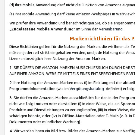
(d) Ihre Mobile Anwendung darf nicht die Funktion von Amazons eige
(e) Ihre Mobile Anwendung darf keine Amazon-Webpages in WebView 
Wir prüfen Ihre Anwendung und benachrichtigen Sie, ob sie angenomm
„
Zugelassene Mobile Anwendung
“ im Sinne der
Vereinbarung
.
Markenrichtlinien für das 
Diese Richtlinien gelten für die Nutzung der Marken, die wir Ihnen als 
müssen jederzeit strikt eingehalten werden, und jede Nutzung der Ama
Lizenzen bezüglich Ihrer Nutzung der Amazon-Marken.
1. SIE DÜRFEN DIE AMAZON-MARKEN AUSSCHLIESSLICH DURCH DARS
AUF EINER AMAZON-WEBSITE MITTELS EINES ENTSPRECHENDEN PART
2. Ihre Nutzung der Amazon-Marken muss (i) im Einklang mit der aktuells
Programmdokumentation (wie im
Vergütungskatalog
definiert) erfolg
3. Sie dürfen die Amazon-Marken ausschließlich für den in der Progr
nicht wie folgt nutzen oder darstellen: (i) in einer Weise, die ein Spo
Produkte und Dienstleistungen zu verunglimpfen, (iii) in einer Weise
schädigen könnte, oder (iv) in Offline-Materialien oder E-Mails (z. B.
Dokumenten oder mündlicher Werbung).
4. Wir werden Ihnen ein Bild bzw. Bilder der Amazon-Marken zur Verfüg