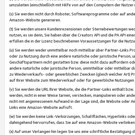
umzuleiten (einschließlich mit Hilfe von auf den Computern der Nutzer i
(s) Sie werden nicht durch Roboter, Softwareprogramme oder auf andere
Amazon-Website generieren.
(t) Sie werden unsere Kundenrezensionen oder Sternebewertungen wed
nutzen, es sei denn, Sie haben über die Creators API und die PA API e
erfüllen die in der Lizenz beschriebenen Voraussetzungen für die Nutzu
(u) Sie werden weder unmittelbar noch mittelbar über Partner-Links P
oder zu Nutzung durch eine andere natürliche oder juristische Person,
Geschäftspartnern nicht gestatten bzw. diese nicht dazu auffordern od
andere natürliche oder juristische Person, unmittelbar oder mittelbar
zu Wiederverkaufs- oder gewerblichen Zwecken (gleich welcher Art) 
auf Ihrer Website zum Wiederverkauf oder für gewerbliche Nutzungen 
(v) Sie werden die URL Ihrer Website, die die Partner-Links enthält b
werden, nicht in einer Weise tarnen, verstecken, manipulieren oder and
nicht mit angemessenem Aufwand in der Lage sind, die Website oder A
Links eine Amazon-Website aufruft.
(w) Sie werden keine Link-Verkürzungen, Schaltflächen, Hyperlinks ode
dahingehend hervorrufen, dass Sie auf eine Amazon-Website verlinken
(x) Auf unser Verlangen hin legen Sie uns eine schriftliche Bestätigung