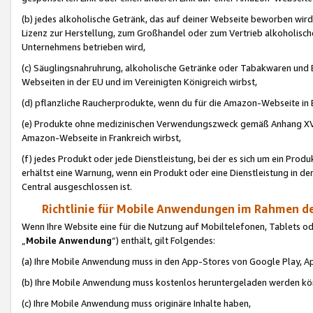
(b) jedes alkoholische Getränk, das auf deiner Webseite beworben wird
Lizenz zur Herstellung, zum Großhandel oder zum Vertrieb alkoholisch
Unternehmens betrieben wird,
(c) Säuglingsnahruhrung, alkoholische Getränke oder Tabakwaren und E
Webseiten in der EU und im Vereinigten Königreich wirbst,
(d) pflanzliche Raucherprodukte, wenn du für die Amazon-Webseite in B
(e) Produkte ohne medizinischen Verwendungszweck gemäß Anhang XVI 
Amazon-Webseite in Frankreich wirbst,
(f) jedes Produkt oder jede Dienstleistung, bei der es sich um ein Prod
erhältst eine Warnung, wenn ein Produkt oder eine Dienstleistung in de
Central ausgeschlossen ist.
Richtlinie für Mobile Anwendungen im Rahmen de
Wenn Ihre Website eine für die Nutzung auf Mobiltelefonen, Tablets 
„
Mobile Anwendung
“) enthält, gilt Folgendes:
(a) Ihre Mobile Anwendung muss in den App-Stores von Google Play, A
(b) Ihre Mobile Anwendung muss kostenlos heruntergeladen werden könn
(c) Ihre Mobile Anwendung muss originäre Inhalte haben,