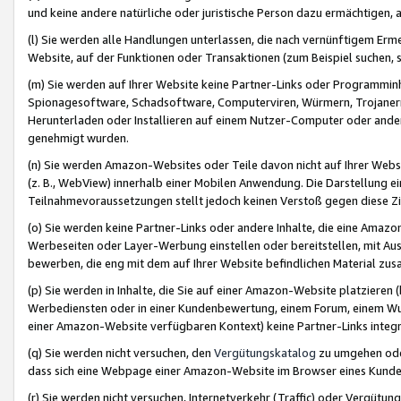
und keine andere natürliche oder juristische Person dazu ermächtigen, a
(l) Sie werden alle Handlungen unterlassen, die nach vernünftigem Erme
Website, auf der Funktionen oder Transaktionen (zum Beispiel suchen, s
(m) Sie werden auf Ihrer Website keine Partner-Links oder Programmin
Spionagesoftware, Schadsoftware, Computerviren, Würmern, Trojaner
Herunterladen oder Installieren auf einem Nutzer-Computer oder ande
genehmigt wurden.
(n) Sie werden Amazon-Websites oder Teile davon nicht auf Ihrer Websi
(z. B., WebView) innerhalb einer Mobilen Anwendung. Die Darstellung ein
Teilnahmevoraussetzungen stellt jedoch keinen Verstoß gegen diese Zif
(o) Sie werden keine Partner-Links oder andere Inhalte, die eine Am
Werbeseiten oder Layer-Werbung einstellen oder bereitstellen, mit Au
bewerben, die eng mit dem auf Ihrer Website befindlichen Material z
(p) Sie werden in Inhalte, die Sie auf einer Amazon-Website platzier
Werbediensten oder in einer Kundenbewertung, einem Forum, einem Wun
einer Amazon-Website verfügbaren Kontext) keine Partner-Links integr
(q) Sie werden nicht versuchen, den
Vergütungskatalog
zu umgehen oder
dass sich eine Webpage einer Amazon-Website im Browser eines Kunden 
(r) Sie werden nicht versuchen, Internetverkehr (Traffic) oder Vergü