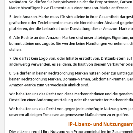
verändern. So dürfen Sie beispielsweise nicht die Proportionen, Farb
Marke hinzufügen bzw. Elemente aus einer Amazon-Marke entfernen.
5. Jede Amazon-Marke muss für sich alleine in ihrer Gesamtheit darge
grafischen oder Textelementen muss ein hinreichender Abstand gegebe
platzieren, der die Lesbarkeit oder Darstellung dieser Amazon-Marke b
6. Alle Rechte an den Amazon-Marken sind unser alleiniges Eigentum, 
kommt alleine uns zugute. Sie werden keine Handlungen vornehmen, 
stehen.
7. Du darfst kein Logo von, oder Inhalte erstellt von,
Drittanbietern au
anderweitig verwenden, es sei denn, du hast von diesem Verkäufer oder
8. Sie dürfen in keiner Rechtsordnung Marken nutzen oder zur Eintragu
keiner Rechtsordnung Marken, Domain-Namen, Subdomain-Namen, Benu
Amazon-Marke zum Verwechseln ähnlich sind.
Wir behalten uns das Recht vor, diese Markenrichtlinien und die gene
Einstellen einer Änderungsmitteilung oder überarbeiteter Markenricht
Wir behalten uns das Recht vor, gegen jede unbefugte Nutzung bzw. jede 
unserem alleinigen Ermessen angemessene Maßnahmen zu ergreifen.
IP-Lizenz- und Nutzungsan
Diese Lizenz regelt Ihre Nutzung von Programminhalten im Zusammen