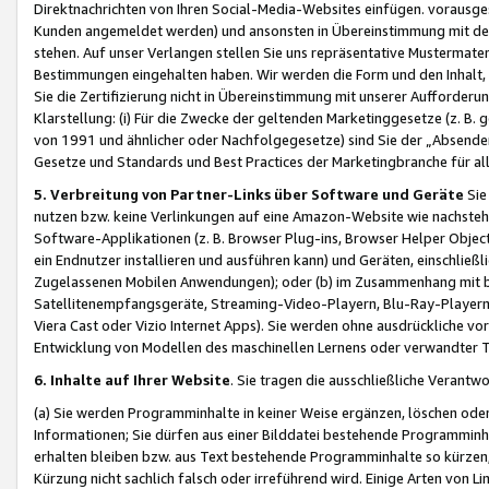
Direktnachrichten von Ihren Social-Media-Websites einfügen. vorausg
Kunden angemeldet werden) und ansonsten in Übereinstimmung mit der
stehen. Auf unser Verlangen stellen Sie uns repräsentative Mustermater
Bestimmungen eingehalten haben. Wir werden die Form und den Inhalt, di
Sie die Zertifizierung nicht in Übereinstimmung mit unserer Aufforderu
Klarstellung: (i) Für die Zwecke der geltenden Marketinggesetze (z. 
von 1991 und ähnlicher oder Nachfolgegesetze) sind Sie der „Absender“ j
Gesetze und Standards und Best Practices der Marketingbranche für 
5. Verbreitung von Partner-Links über Software und Geräte
Sie
nutzen bzw. keine Verlinkungen auf eine Amazon-Website wie nachsteh
Software-Applikationen (z. B. Browser Plug-ins, Browser Helper Objec
ein Endnutzer installieren und ausführen kann) und Geräten, einschlie
Zugelassenen Mobilen Anwendungen); oder (b) im Zusammenhang mit bzw.
Satellitenempfangsgeräte, Streaming-Video-Playern, Blu-Ray-Playern 
Viera Cast oder Vizio Internet Apps). Sie werden ohne ausdrückliche v
Entwicklung von Modellen des maschinellen Lernens oder verwandter 
6. Inhalte auf Ihrer Website
. Sie tragen die ausschließliche Verantwo
(a) Sie werden Programminhalte in keiner Weise ergänzen, löschen oder
Informationen; Sie dürfen aus einer Bilddatei bestehende Programminhal
erhalten bleiben bzw. aus Text bestehende Programminhalte so kürzen, 
Kürzung nicht sachlich falsch oder irreführend wird. Einige Arten von L