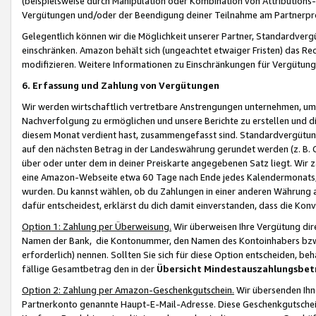
(beispielsweise durch Manipulation oder Kombination von Attributions-
Vergütungen und/oder der Beendigung deiner Teilnahme am Partnerp
Gelegentlich können wir die Möglichkeit unserer Partner, Standardv
einschränken. Amazon behält sich (ungeachtet etwaiger Fristen) das Re
modifizieren. Weitere Informationen zu Einschränkungen für Vergütung
6. Erfassung und Zahlung von Vergütungen
Wir werden wirtschaftlich vertretbare Anstrengungen unternehmen, um 
Nachverfolgung zu ermöglichen und unsere Berichte zu erstellen und di
diesem Monat verdient hast, zusammengefasst sind. Standardvergütung
auf den nächsten Betrag in der Landeswährung gerundet werden (z. B. C
über oder unter dem in deiner Preiskarte angegebenen Satz liegt. Wir
eine Amazon-Webseite etwa 60 Tage nach Ende jedes Kalendermonats, i
wurden. Du kannst wählen, ob du Zahlungen in einer anderen Währung
dafür entscheidest, erklärst du dich damit einverstanden, dass die K
Option 1: Zahlung per Überweisung.
Wir überweisen Ihre Vergütung dir
Namen der Bank, die Kontonummer, den Namen des Kontoinhabers bzw. a
erforderlich) nennen. Sollten Sie sich für diese Option entscheiden, be
fällige Gesamtbetrag den in der
Übersicht Mindestauszahlungsbet
Option 2: Zahlung per Amazon-Geschenkgutschein.
Wir übersenden Ihne
Partnerkonto genannte Haupt-E-Mail-Adresse. Diese Geschenkgutschei