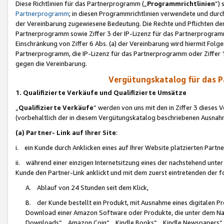
Diese Richtlinien für das Partnerprogramm („
Programmrichtlinien
“)
Partnerprogramm
; in diesen Programmrichtlinien verwendete und durch
der Vereinbarung zugewiesene Bedeutung. Die Rechte und Pflichten de
Partnerprogramm sowie Ziffer 3 der IP-Lizenz für das Partnerprogram
Einschränkung von Ziffer 6 Abs. (a) der Vereinbarung wird hiermit Fol
Partnerprogramm, die IP-Lizenz für das Partnerprogramm oder Ziffer 1
gegen die Vereinbarung.
Vergütungskatalog für das 
1. Qualifizierte Verkäufe und Qualifizierte Umsätze
„
Qualifizierte Verkäufe
“ werden von uns mit den in Ziffer 3 diese
(vorbehaltlich der in diesem Vergütungskatalog beschriebenen Ausnah
(a) Partner- Link auf Ihrer Site
:
i. ein Kunde durch Anklicken eines auf Ihrer Website platzierten Part
ii. während einer einzigen Internetsitzung eines der nachstehend unter (i)
Kunde den Partner-Link anklickt und mit dem zuerst eintretenden der f
A. Ablauf von 24 Stunden seit dem Klick,
B. der Kunde bestellt ein Produkt, mit Ausnahme eines digitalen P
Download einer Amazon Software oder Produkte, die unter dem N
Downloads“, „Amazon Coin“, „Kindle Books“, „Kindle Newspapers“, „