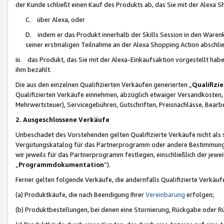
der Kunde schließt einen Kauf des Produkts ab, das Sie mit der Alexa 
C. über Alexa, oder
D. indem er das Produkt innerhalb der Skills Session in den Waren
seiner erstmaligen Teilnahme an der Alexa Shopping Action abschlie
iii. das Produkt, das Sie mit der Alexa-Einkaufsaktion vorgestellt ha
ihm bezahlt.
Die aus den einzelnen Qualifizierten Verkäufen generierten „
Qualifizi
Qualifizierten Verkäufe einnehmen, abzüglich etwaiger Versandkosten
Mehrwertsteuer), Servicegebühren, Gutschriften, Preisnachlässe, Bear
2. Ausgeschlossene Verkäufe
Unbeschadet des Vorstehenden gelten Qualifizierte Verkäufe nicht als
Vergütungskatalog für das Partnerprogramm oder andere Bestimmungen,
wir jeweils für das Partnerprogramm festlegen, einschließlich der jewe
„
Programmdokumentation
“).
Ferner gelten folgende Verkäufe, die andernfalls Qualifizierte Verkä
(a) Produktkäufe, die nach Beendigung Ihrer
Vereinbarung
erfolgen;
(b) Produktbestellungen, bei denen eine Stornierung, Rückgabe oder R