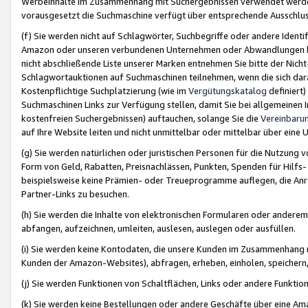
Werbeinhalte im Zusammenhang mit Suchergebnissen verwendet werden,
vorausgesetzt die Suchmaschine verfügt über entsprechende Ausschlu
(f) Sie werden nicht auf Schlagwörter, Suchbegriffe oder andere Ident
Amazon oder unseren verbundenen Unternehmen oder Abwandlungen bzw
nicht abschließende Liste unserer Marken entnehmen Sie bitte der Nich
Schlagwortauktionen auf Suchmaschinen teilnehmen, wenn die sich da
Kostenpflichtige Suchplatzierung (wie im
Vergütungskatalog
definiert
Suchmaschinen Links zur Verfügung stellen, damit Sie bei allgemeinen I
kostenfreien Suchergebnissen) auftauchen, solange Sie die
Vereinbaru
auf Ihre Website leiten und nicht unmittelbar oder mittelbar über eine
(g) Sie werden natürlichen oder juristischen Personen für die Nutzung 
Form von Geld, Rabatten, Preisnachlässen, Punkten, Spenden für Hilfs
beispielsweise keine Prämien- oder Treueprogramme auflegen, die Anrei
Partner-Links zu besuchen.
(h) Sie werden die Inhalte von elektronischen Formularen oder anderem M
abfangen, aufzeichnen, umleiten, auslesen, auslegen oder ausfüllen.
(i) Sie werden keine Kontodaten, die unsere Kunden im Zusammenhang 
Kunden der Amazon-Websites), abfragen, erheben, einholen, speichern,
(j) Sie werden Funktionen von Schaltflächen, Links oder andere Funkti
(k) Sie werden keine Bestellungen oder andere Geschäfte über eine Ama