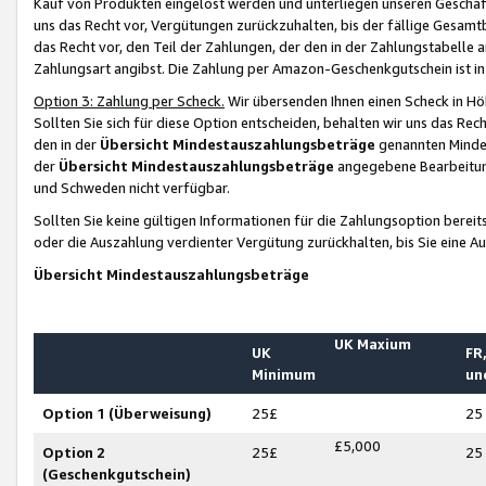
Kauf von Produkten eingelöst werden und unterliegen unseren Geschäf
uns das Recht vor, Vergütungen zurückzuhalten, bis der fällige Gesamt
das Recht vor, den Teil der Zahlungen, der den in der Zahlungstabelle 
Zahlungsart angibst. Die Zahlung per Amazon-Geschenkgutschein ist in
Option 3: Zahlung per Scheck.
Wir übersenden Ihnen einen Scheck in Höh
Sollten Sie sich für diese Option entscheiden, behalten wir uns das Rec
den in der
Übersicht Mindestauszahlungsbeträge
genannten Mindest
der
Übersicht Mindestauszahlungsbeträge
angegebene Bearbeitung
und Schweden nicht verfügbar.
Sollten Sie keine gültigen Informationen für die Zahlungsoption bereit
oder die Auszahlung verdienter Vergütung zurückhalten, bis Sie eine A
Übersicht Mindestauszahlungsbeträge
UK Maxium
UK
FR,
Minimum
un
Option 1 (Überweisung)
25£
25
£5,000
Option 2
25£
25
(Geschenkgutschein)