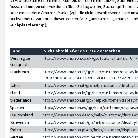
(c) Produktkäufe durch einen Kunden, der durch eine Anzeige auf eine 
Ausschreibungen und Auktionen über Schlagwörter, Suchbegriffe oder 
oder eine andere Amazon-Marke (vgl. die nicht abschließende Liste un
buchstabierte Varianten dieser Wörter (z. B. „ammazon“, „amaozn“ und „
Suchplatzierung
”);
Land
Nicht abschließende Liste der Marken
Vereinigtes
https://www.amazon.co.uk/gp/feature.html?ie=U
Königreich
Frankreich
https://www.amazon.fr/gp/help/customer/displa
E78834F9BA58__SECTION_64DE0ED1D744420E9
Italien
https://www.amazon.it/gp/help/customer/display
Irland
https://www.amazon.ie/gp/help/customer/displa
Niederlande
https://www.amazon.nl/gp/help/customer/display
Spanien
https://www.amazon.es/gp/help/customer/display
Deutschland
https://www.amazon.de/gp/help/customer/displa
Schweden
https://www.amazon.de/gp/help/customer/displa
Polen
https://www.amazon.pl/gp/help/customer/display
Belgien
https://www.amazon.com.be/gp/help/customer/d