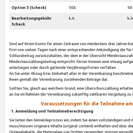
Option 3 (Scheck)
50£
50
Bearbeitungsgebühr
k.A.
k.A
Scheck
Sind auf Ihrem Konto für einen Zeitraum von mindestens drei Jahren kein
Frist von sieben Tagen nach einer entsprechenden Ankündigung die für
Schlussbetrag zurückzuhalten, der dem in der Übersicht Mindestausz
Mindestauszahlungsbetrag entspricht. Ferner können eine etwaig aufg
unterliegen oder durch geltende Verjährungsfristen verfallen.
An Sie unter Abzug bzw. Einbehalt aller in der Vereinbarung beschrieb
Ihnen gemäß der Vereinbarung zustehenden Beträge dar.
Sollten Sie, gleich aus welchem Grund, eine Überschusszahlung erhalte
an Sie im Rahmen der Vereinbarung zukünftig zahlbaren Vergütung zu 
Voraussetzungen für die Teilnahme a
1. Anmeldung und Teilnahmeberechtigung
Sie leiten den Anmeldeprozess ein, indem Sie einen vollständigen und 
muss/müssen originäre Inhalte (original content) enthalten und über d
Originalinhalte, die Materialien von Dritten verwenden, müssen wese