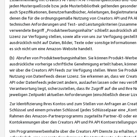
jeden Musterquellcode bzw. jede Musterbibliothek geltenden gesonder
auch Spezifikationen, Benutzerhandbücher, Anleitungen, Begleitmaterial
denen die für die ordnungsgemäße Nutzung von Creators API und PA A
technischen Anforderungen und Test- und Leistungskriterien (zusammen
verwendete Begriff „Produktwerbungsinhalte“ schließt ausdrücklich al
Lizenz zur Verfügung stellen, sowie alle von uns zur Verfügung gestel
ausdrücklich nicht auf Daten, Bilder, Texte oder sonstige Informatione
es sich nicht um eine Amazon-Website handelt.
(b) Abrufen von Produktwerbungsinhalten. Sie können Produkt-Werbein
ausdrückliche vorherige schriftliche Genehmigung erteilt haben, könn
wir über die Creators API Feeds zur Verfügung stellen. Wenn Sie Produk
Nutzung von Datenfeeds dieser Lizenz. Sie erkennen an, dass wir Creat
API oder Datenfeeds jederzeit ändern, auslaufen lassen oder neu veröffe
Verantwortung liegt, sicherzustellen, dass Ihr Zugriff auf die und Ihr
jeweiligen Zeitpunkt aktuellen Anforderungen (einschließlich dieser Liz
Zur Identifizierung Ihres Kontos und zum Stellen von Anfragen an Crea
Schlüssel und einem privaten Schlüssel (jedes Schlüsselpaar eine „Kon
Rahmen des Amazon-Partnerprogramms zugeteilte Partner-ID oder ein
Kontokennungen über den Creators API und PA API Kontoerstellungspro
Um Programmwerbeinhalte über die Creators API Dienste zu erhalten, m