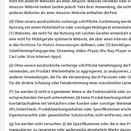
nicht mit anderen Websites als einer Amazon-Website verlinken oder i
Amazon-Website lenken (wobei jedoch Teile Ihrer Anwendung, die nich
anderen Websites als einer Amazon-Website enthalten dürfen).
(d) Ohne unsere ausdrückliche vorherige schriftliche Zustimmung werd
Nutzung mit einem Mobiltelefon oder sonstigen Mobilgerät entwickelt
(1) Websites, die nicht für die Nutzung mit solchen Geräten entwickelt
eine nicht für Mobilgeräte optimierte Website, die über einen Interne
in den
Richtlinie für Mobile Anwendungen
definiert, oder (3) Beistellge
Satellitenempfangsgeräte, Streaming-Video-Player, Blu-Ray-Player ode
Cast oder Vizio Internet-Apps).
(e) Ohne unsere ausdrückliche vorherige schriftliche Genehmigung dürfe
verwenden, um Produkt-Werbeinhalte zu aggregieren, zu analysieren, 
anderen Anwendungen, die für die Verwendung durch Personen oder Or
für die direkte Schulung oder Feinabstimmung eines maschinellen Lern
(f) Sie werden (i) nicht in irgendeiner Weise in die Funktionalität ode
entsprechenden Versuch unternehmen; (ii) keine Produktwerbungsinha
Kontaktaufnahme mit Verkäufern oder Kunden oder sonstiger Werbeaktiv
API, Datenfeeds, Produktwerbungsinhalten oder Spezifikationen erschei
Eigentumsrechte oder gewerblicher Schutzrechte, nicht entfernen, verd
(g) Sie werden nicht versuchen, (i) die Spezifikationen oder die in de
manipulieren, zu reparieren oder anderweitig abgeleitete Werke davon z