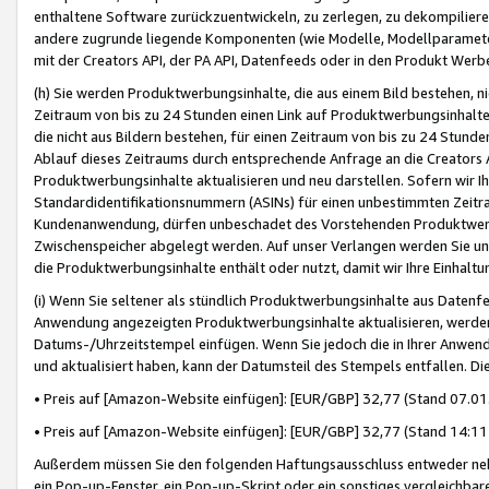
enthaltene Software zurückzuentwickeln, zu zerlegen, zu dekompilier
andere zugrunde liegende Komponenten (wie Modelle, Modellparameter
mit der Creators API, der PA API, Datenfeeds oder in den Produkt Werb
(h) Sie werden Produktwerbungsinhalte, die aus einem Bild bestehen, ni
Zeitraum von bis zu 24 Stunden einen Link auf Produktwerbungsinhalte
die nicht aus Bildern bestehen, für einen Zeitraum von bis zu 24 Stund
Ablauf dieses Zeitraums durch entsprechende Anfrage an die Creators 
Produktwerbungsinhalte aktualisieren und neu darstellen. Sofern wir Ih
Standardidentifikationsnummern (ASINs) für einen unbestimmten Zeitra
Kundenanwendung, dürfen unbeschadet des Vorstehenden Produktwerbu
Zwischenspeicher abgelegt werden. Auf unser Verlangen werden Sie un
die Produktwerbungsinhalte enthält oder nutzt, damit wir Ihre Einhalt
(i) Wenn Sie seltener als stündlich Produktwerbungsinhalte aus Datenfe
Anwendung angezeigten Produktwerbungsinhalte aktualisieren, werden 
Datums-/Uhrzeitstempel einfügen. Wenn Sie jedoch die in Ihrer Anwe
und aktualisiert haben, kann der Datumsteil des Stempels entfallen. Dies
• Preis auf [Amazon-Website einfügen]: [EUR/GBP] 32,77 (Stand 07.01.
• Preis auf [Amazon-Website einfügen]: [EUR/GBP] 32,77 (Stand 14:11 
Außerdem müssen Sie den folgenden Haftungsausschluss entweder neb
ein Pop-up-Fenster, ein Pop-up-Skript oder ein sonstiges vergleichba