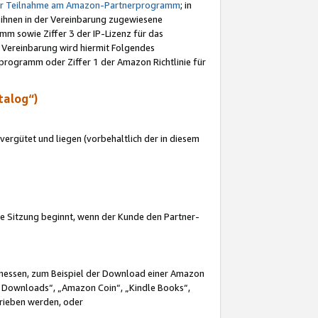
ur Teilnahme am Amazon-Partnerprogramm
; in
 ihnen in der Vereinbarung zugewiesene
m sowie Ziffer 3 der IP-Lizenz für das
 Vereinbarung wird hiermit Folgendes
programm oder Ziffer 1 der Amazon Richtlinie für
talog“)
ergütet und liegen (vorbehaltlich der in diesem
i die Sitzung beginnt, wenn der Kunde den Partner-
Ermessen, zum Beispiel der Download einer Amazon
 Downloads“, „Amazon Coin“, „Kindle Books“,
trieben werden, oder