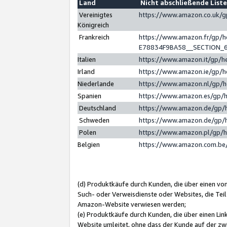
Land
Nicht abschließende List
Vereinigtes
https://www.amazon.co.uk/
Königreich
Frankreich
https://www.amazon.fr/gp/
E78834F9BA58__SECTION_
Italien
https://www.amazon.it/gp/h
Irland
https://www.amazon.ie/gp/
Niederlande
https://www.amazon.nl/gp/
Spanien
https://www.amazon.es/gp/
Deutschland
https://www.amazon.de/gp/
Schweden
https://www.amazon.de/gp/
Polen
https://www.amazon.pl/gp/
Belgien
https://www.amazon.com.be
(d) Produktkäufe durch Kunden, die über einen vo
Such- oder Verweisdienste oder Websites, die Teil
Amazon-Website verwiesen werden;
(e) Produktkäufe durch Kunden, die über einen Li
Website umleitet, ohne dass der Kunde auf der zw