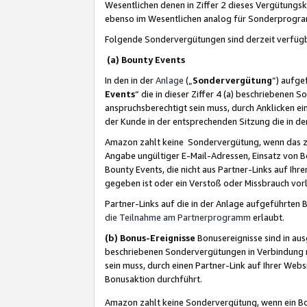
Wesentlichen denen in Ziffer 2 dieses Vergütung
ebenso im Wesentlichen analog für Sonderprogr
Folgende Sondervergütungen sind derzeit verfüg
(a) Bounty Events
In den in der
Anlage
(„
Sondervergütung
“) aufge
Events
“ die in dieser Ziffer 4 (a) beschriebenen 
anspruchsberechtigt sein muss, durch Anklicken ei
der Kunde in der entsprechenden Sitzung die in d
Amazon zahlt keine Sondervergütung, wenn das z
Angabe ungültiger E-Mail-Adressen, Einsatz von B
Bounty Events, die nicht aus Partner-Links auf Ihre
gegeben ist oder ein Verstoß oder Missbrauch vorl
Partner-Links auf die in der Anlage aufgeführte
die Teilnahme am Partnerprogramm
erlaubt.
(b) Bonus-Ereignisse
Bonusereignisse sind in au
beschriebenen Sondervergütungen in Verbindung m
sein muss, durch einen Partner-Link auf Ihrer We
Bonusaktion durchführt.
Amazon zahlt keine Sondervergütung, wenn ein Bon