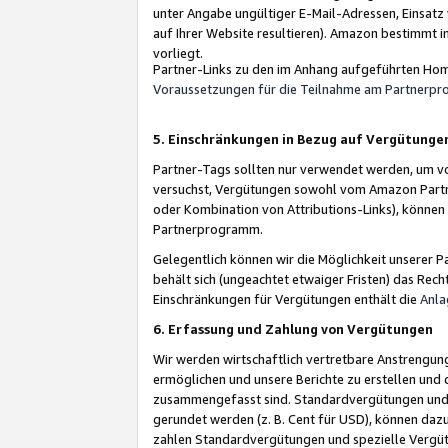
unter Angabe ungültiger E-Mail-Adressen, Einsatz
auf Ihrer Website resultieren). Amazon bestimmt i
vorliegt.
Partner-Links zu den im Anhang aufgeführten Hom
Voraussetzungen für die Teilnahme am Partnerp
5. Einschränkungen in Bezug auf Vergütunge
Partner-Tags sollten nur verwendet werden, um von 
versuchst, Vergütungen sowohl vom Amazon Partn
oder Kombination von Attributions-Links), könne
Partnerprogramm.
Gelegentlich können wir die Möglichkeit unsere
behält sich (ungeachtet etwaiger Fristen) das Rec
Einschränkungen für Vergütungen enthält die
Anla
6. Erfassung und Zahlung von Vergütungen
Wir werden wirtschaftlich vertretbare Anstrengu
ermöglichen und unsere Berichte zu erstellen und 
zusammengefasst sind. Standardvergütungen und s
gerundet werden (z. B. Cent für USD), können dazu
zahlen Standardvergütungen und spezielle Vergüt