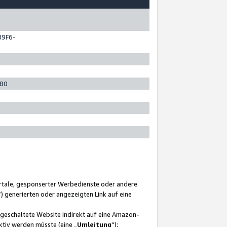
89F6-
280
ortale, gesponserter Werbedienste oder andere
“) generierten oder angezeigten Link auf eine
ngeschaltete Website indirekt auf eine Amazon-
ktiv werden müsste (eine „
Umleitung
“);