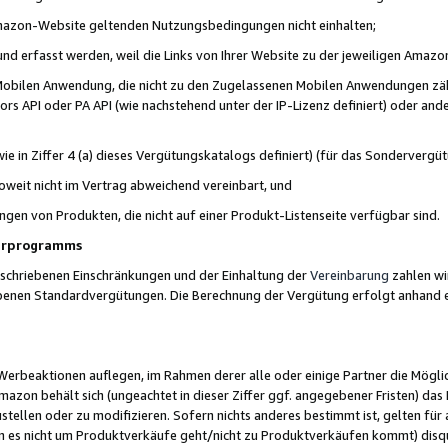
 Amazon-Website geltenden Nutzungsbedingungen nicht einhalten;
t und erfasst werden, weil die Links von Ihrer Website zu der jeweiligen Am
 Mobilen Anwendung, die nicht zu den Zugelassenen Mobilen Anwendungen zählt
s API oder PA API (wie nachstehend unter der IP-Lizenz definiert) oder ander
ie in Ziffer 4 (a) dieses Vergütungskatalogs definiert) (für das Sonderverg
weit nicht im Vertrag abweichend vereinbart, und
ngen von Produkten, die nicht auf einer Produkt-Listenseite verfügbar sind.
nerprogramms
eschriebenen Einschränkungen und der Einhaltung der
Vereinbarung
zahlen wir
ebenen Standardvergütungen. Die Berechnung der Vergütung erfolgt anhand e
beaktionen auflegen, im Rahmen derer alle oder einige Partner die Möglichk
Amazon behält sich (ungeachtet in dieser Ziffer ggf. angegebener Fristen) d
ustellen oder zu modifizieren. Sofern nichts anderes bestimmt ist, gelten 
s nicht um Produktverkäufe geht/nicht zu Produktverkäufen kommt) disqua