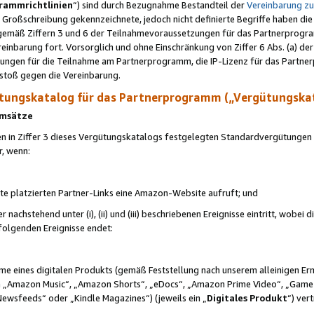
rammrichtlinien
“) sind durch Bezugnahme Bestandteil der
Vereinbarung z
Großschreibung gekennzeichnete, jedoch nicht definierte Begriffe haben die
 gemäß Ziffern 3 und 6 der Teilnahmevoraussetzungen für das Partnerprogram
nbarung fort. Vorsorglich und ohne Einschränkung von Ziffer 6 Abs. (a) der
ungen für die Teilnahme am Partnerprogramm, die IP-Lizenz für das Partner
rstoß gegen die Vereinbarung.
ungskatalog für das Partnerprogramm („Vergütungska
 Umsätze
n in Ziffer 3 dieses Vergütungskatalogs festgelegten Standardvergütungen v
r, wenn:
ite platzierten Partner-Links eine Amazon-Website aufruft; und
r nachstehend unter (i), (ii) und (iii) beschriebenen Ereignisse eintritt, wobe
 folgenden Ereignisse endet:
hme eines digitalen Produkts (gemäß Feststellung nach unserem alleinigen 
 „Amazon Music“, „Amazon Shorts“, „eDocs“, „Amazon Prime Video“, „Game
Newsfeeds“ oder „Kindle Magazines“) (jeweils ein „
Digitales Produkt
“) ver