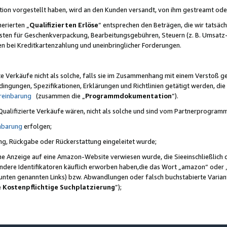
ktion vorgestellt haben, wird an den Kunden versandt, von ihm gestreamt od
erierten „
Qualifizierten Erlöse
“ entsprechen den Beträgen, die wir tatsäch
sten für Geschenkverpackung, Bearbeitungsgebühren, Steuern (z. B. Umsatz-
en bei Kreditkartenzahlung und uneinbringlicher Forderungen.
e Verkäufe nicht als solche, falls sie im Zusammenhang mit einem Verstoß 
ungen, Spezifikationen, Erklärungen und Richtlinien getätigt werden, die 
reinbarung
(zusammen die „
Programmdokumentation
“).
 Qualifizierte Verkäufe wären, nicht als solche und sind vom Partnerprogra
nbarung
erfolgen;
ung, Rückgabe oder Rückerstattung eingeleitet wurde;
ine Anzeige auf eine Amazon-Website verwiesen wurde, die Sieeinschließlich
ndere Identifikatoren käuflich erworben haben,die das Wort „amazon“ oder 
e unten genannten Links) bzw. Abwandlungen oder falsch buchstabierte Varia
e Kostenpflichtige Suchplatzierung
”);