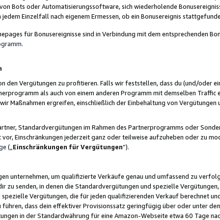
 von Bots oder Automatisierungssoftware, sich wiederholende Bonusereignisse
n jedem Einzelfall nach eigenem Ermessen, ob ein Bonusereignis stattgefund
epages für Bonusereignisse sind in Verbindung mit dem entsprechenden Bonu
rogramm
.
n
den Vergütungen zu profitieren. Falls wir feststellen, dass du (und/oder ein
erprogramm als auch von einem anderen Programm mit demselben Traffic ei
n wir Maßnahmen ergreifen, einschließlich der Einbehaltung von Vergütunge
r Partner, Standardvergütungen im Rahmen des Partnerprogramms oder Sonde
ht vor, Einschränkungen jederzeit ganz oder teilweise aufzuheben oder zu mod
ge
(„
Einschränkungen für Vergütungen
“).
ngen unternehmen, um qualifizierte Verkäufe genau und umfassend zu verfol
dir zu senden, in denen die Standardvergütungen und spezielle Vergütungen, 
pezielle Vergütungen, die für jeden qualifizierenden Verkauf berechnet un
 führen, dass dein effektiver Provisionssatz geringfügig über oder unter dem
ungen in der Standardwährung für eine Amazon-Webseite etwa 60 Tage nach