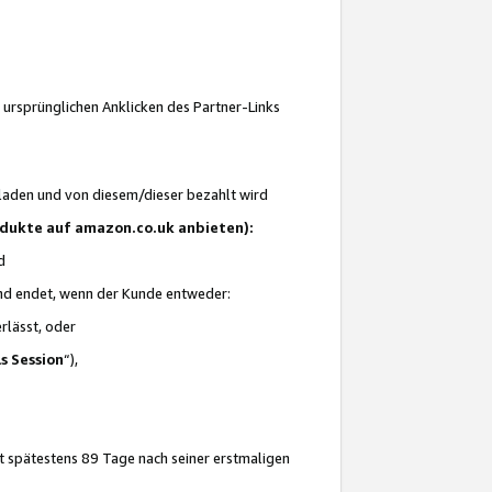
 ursprünglichen Anklicken des Partner-Links
laden und von diesem/dieser bezahlt wird
rodukte auf amazon.co.uk anbieten):
d
 und endet, wenn der Kunde entweder:
erlässt, oder
ls Session
“),
t spätestens 89 Tage nach seiner erstmaligen