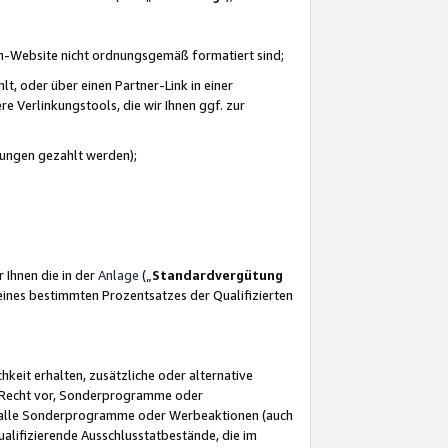
azon-Website nicht ordnungsgemäß formatiert sind;
, oder über einen Partner-Link in einer
e Verlinkungstools, die wir Ihnen ggf. zur
ütungen gezahlt werden);
 Ihnen die in der
Anlage
(„
Standardvergütung
ines bestimmten Prozentsatzes der Qualifizierten
eit erhalten, zusätzliche oder alternative
as Recht vor, Sonderprogramme oder
für alle Sonderprogramme oder Werbeaktionen (auch
lifizierende Ausschlusstatbestände, die im