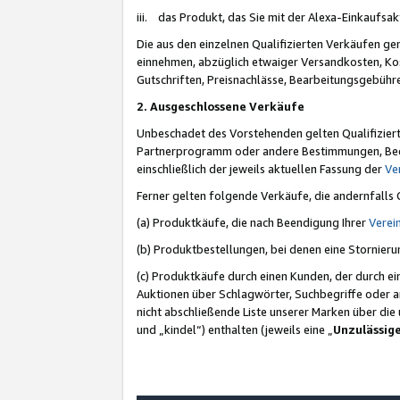
iii. das Produkt, das Sie mit der Alexa-Einkaufsa
Die aus den einzelnen Qualifizierten Verkäufen gen
einnehmen, abzüglich etwaiger Versandkosten, Ko
Gutschriften, Preisnachlässe, Bearbeitungsgebühr
2. Ausgeschlossene Verkäufe
Unbeschadet des Vorstehenden gelten Qualifiziert
Partnerprogramm oder andere Bestimmungen, Beding
einschließlich der jeweils aktuellen Fassung der
Ve
Ferner gelten folgende Verkäufe, die andernfalls
(a) Produktkäufe, die nach Beendigung Ihrer
Verei
(b) Produktbestellungen, bei denen eine Stornier
(c) Produktkäufe durch einen Kunden, der durch e
Auktionen über Schlagwörter, Suchbegriffe oder a
nicht abschließende Liste unserer Marken über di
und „kindel“) enthalten (jeweils eine „
Unzulässig