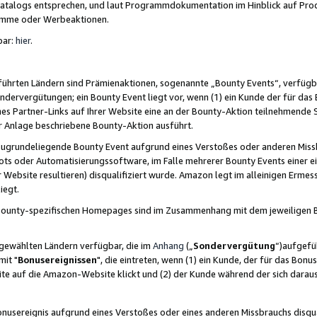
skatalogs entsprechen, und laut Programmdokumentation im Hinblick auf Pr
amme oder Werbeaktionen.
bar:
hier
.
führten Ländern sind Prämienaktionen, sogenannte „Bounty Events“, verfügb
Sondervergütungen; ein Bounty Event liegt vor, wenn (1) ein Kunde der für da
nes Partner-Links auf Ihrer Website eine an der Bounty-Aktion teilnehmende 
er Anlage beschriebene Bounty-Aktion ausführt.
ugrundeliegende Bounty Event aufgrund eines Verstoßes oder anderen Miss
ots oder Automatisierungssoftware, im Falle mehrerer Bounty Events einer e
r Website resultieren) disqualifiziert wurde. Amazon legt im alleinigen Ermess
iegt.
n Bounty-spezifischen Homepages sind im Zusammenhang mit dem jeweiligen
sgewählten Ländern verfügbar, die im
Anhang
(„
Sondervergütung
“)aufgefüh
it "
Bonusereignissen
", die eintreten, wenn (1) ein Kunde, der für das Bon
bsite auf die Amazon-Website klickt und (2) der Kunde während der sich dar
usereignis aufgrund eines Verstoßes oder eines anderen Missbrauchs disqua