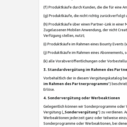
(f) Produktkäufe durch Kunden, die die für eine
(g) Produktkäufe, die nicht richtig zurückverfolg
(h) Produktkäufe über einen Partner-Link in einer
Zugelassenen Mobilen Anwendung, der nicht Creator
Verfügung stellen, nutzt;
(i) Produktkäufe im Rahmen eines Bounty Events (w
(j) Produktkäufe im Rahmen eines Abonnements, so
(k) alle Vorabveröffentlichungen oder Vorbestellu
3. Standardvergütung im Rahmen des Part
Vorbehaltlich der in diesem Vergütungskatalog b
im Rahmen des Partnerprogramms
“) beschri
Erlöse.
4. Sondervergütung oder Werbeaktionen
Gelegentlich können wir Sonderprogramme oder Wer
Vergütung („
Sondervergütung
”) zu verdienen. 
Werbeaktionen jederzeit ganz oder teilweise einz
Sonderprogramme oder Werbeaktionen, bei denen e