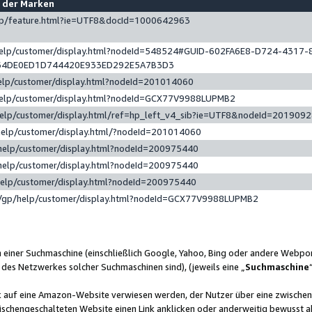
e der Marken
gp/feature.html?ie=UTF8&docId=1000642963
help/customer/display.html?nodeId=548524#GUID-602FA6E8-D724-4317-
64DE0ED1D744420E933ED292E5A7B3D3
elp/customer/display.html?nodeId=201014060
help/customer/display.html?nodeId=GCX77V9988LUPMB2
help/customer/display.html/ref=hp_left_v4_sib?ie=UTF8&nodeId=201909
help/customer/display.html/?nodeId=201014060
help/customer/display.html?nodeId=200975440
help/customer/display.html?nodeId=200975440
help/customer/display.html?nodeId=200975440
/gp/help/customer/display.html?nodeId=GCX77V9988LUPMB2
n einer Suchmaschine (einschließlich Google, Yahoo, Bing oder andere Webp
 des Netzwerkes solcher Suchmaschinen sind), (jeweils eine „
Suchmaschine
nk auf eine Amazon-Website verwiesen werden, der Nutzer über eine zwische
ischengeschalteten Website einen Link anklicken oder anderweitig bewusst a