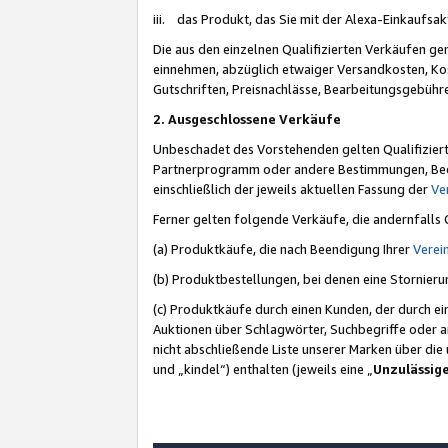
iii. das Produkt, das Sie mit der Alexa-Einkaufsa
Die aus den einzelnen Qualifizierten Verkäufen gen
einnehmen, abzüglich etwaiger Versandkosten, Ko
Gutschriften, Preisnachlässe, Bearbeitungsgebühr
2. Ausgeschlossene Verkäufe
Unbeschadet des Vorstehenden gelten Qualifiziert
Partnerprogramm oder andere Bestimmungen, Beding
einschließlich der jeweils aktuellen Fassung der
Ve
Ferner gelten folgende Verkäufe, die andernfalls
(a) Produktkäufe, die nach Beendigung Ihrer
Verei
(b) Produktbestellungen, bei denen eine Stornier
(c) Produktkäufe durch einen Kunden, der durch e
Auktionen über Schlagwörter, Suchbegriffe oder a
nicht abschließende Liste unserer Marken über di
und „kindel“) enthalten (jeweils eine „
Unzulässig