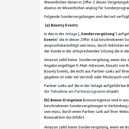
Wesentlichen denen in Ziffer 2 dieses Vergütung
ebenso im Wesentlichen analog für Sonderprogr
Folgende Sondervergütungen sind derzeit verfüg
(a) Bounty Events
In den in der
Anlage
(„
Sondervergütung
“) aufge
Events
“ die in dieser Ziffer 4 (a) beschriebenen 
anspruchsberechtigt sein muss, durch Anklicken ei
der Kunde in der entsprechenden Sitzung die in d
Amazon zahlt keine Sondervergütung, wenn das z
Angabe ungültiger E-Mail-Adressen, Einsatz von B
Bounty Events, die nicht aus Partner-Links auf Ihre
gegeben ist oder ein Verstoß oder Missbrauch vorl
Partner-Links auf die in der Anlage aufgeführte
die Teilnahme am Partnerprogramm
erlaubt.
(b) Bonus-Ereignisse
Bonusereignisse sind in au
beschriebenen Sondervergütungen in Verbindung m
sein muss, durch einen Partner-Link auf Ihrer We
Bonusaktion durchführt.
Amazon zahlt keine Sondervergütung, wenn ein Bon