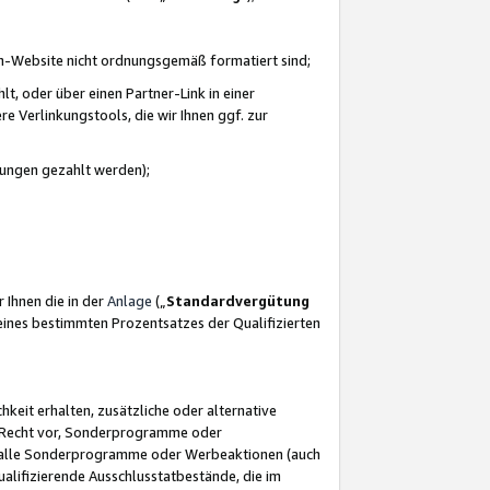
azon-Website nicht ordnungsgemäß formatiert sind;
, oder über einen Partner-Link in einer
e Verlinkungstools, die wir Ihnen ggf. zur
ütungen gezahlt werden);
 Ihnen die in der
Anlage
(„
Standardvergütung
ines bestimmten Prozentsatzes der Qualifizierten
eit erhalten, zusätzliche oder alternative
as Recht vor, Sonderprogramme oder
für alle Sonderprogramme oder Werbeaktionen (auch
lifizierende Ausschlusstatbestände, die im