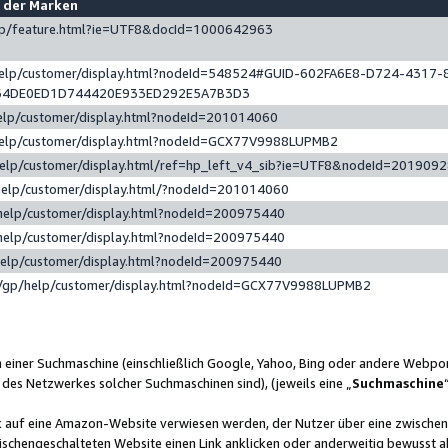
e der Marken
gp/feature.html?ie=UTF8&docId=1000642963
help/customer/display.html?nodeId=548524#GUID-602FA6E8-D724-4317-
64DE0ED1D744420E933ED292E5A7B3D3
elp/customer/display.html?nodeId=201014060
help/customer/display.html?nodeId=GCX77V9988LUPMB2
help/customer/display.html/ref=hp_left_v4_sib?ie=UTF8&nodeId=201909
help/customer/display.html/?nodeId=201014060
help/customer/display.html?nodeId=200975440
help/customer/display.html?nodeId=200975440
help/customer/display.html?nodeId=200975440
/gp/help/customer/display.html?nodeId=GCX77V9988LUPMB2
n einer Suchmaschine (einschließlich Google, Yahoo, Bing oder andere Webp
 des Netzwerkes solcher Suchmaschinen sind), (jeweils eine „
Suchmaschine
nk auf eine Amazon-Website verwiesen werden, der Nutzer über eine zwische
ischengeschalteten Website einen Link anklicken oder anderweitig bewusst a