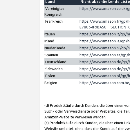
Land
Nicht abschließende List
Vereinigtes
https://www.amazon.co.uk/
Königreich
Frankreich
https://www.amazon.fr/gp/
E78834F9BA58__SECTION_
Italien
https://www.amazon.it/gp/h
Irland
https://www.amazon.ie/gp/
Niederlande
https://www.amazon.nl/gp/
Spanien
https://www.amazon.es/gp/
Deutschland
https://www.amazon.de/gp/
Schweden
https://www.amazon.de/gp/
Polen
https://www.amazon.pl/gp/
Belgien
https://www.amazon.com.be
(d) Produktkäufe durch Kunden, die über einen vo
Such- oder Verweisdienste oder Websites, die Teil
Amazon-Website verwiesen werden;
(e) Produktkäufe durch Kunden, die über einen Li
Website umleitet, ohne dass der Kunde auf der zw