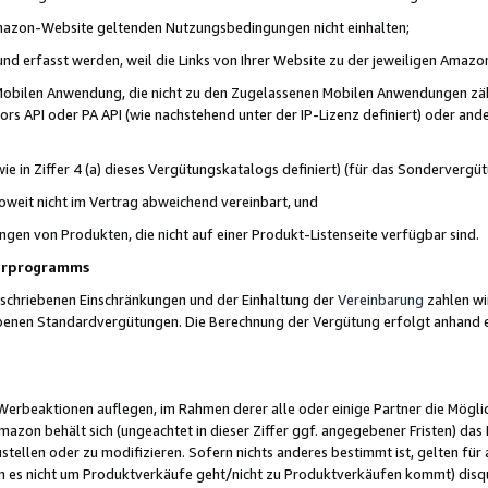
 Amazon-Website geltenden Nutzungsbedingungen nicht einhalten;
t und erfasst werden, weil die Links von Ihrer Website zu der jeweiligen Am
 Mobilen Anwendung, die nicht zu den Zugelassenen Mobilen Anwendungen zählt
s API oder PA API (wie nachstehend unter der IP-Lizenz definiert) oder ander
ie in Ziffer 4 (a) dieses Vergütungskatalogs definiert) (für das Sonderverg
weit nicht im Vertrag abweichend vereinbart, und
ngen von Produkten, die nicht auf einer Produkt-Listenseite verfügbar sind.
nerprogramms
eschriebenen Einschränkungen und der Einhaltung der
Vereinbarung
zahlen wir
ebenen Standardvergütungen. Die Berechnung der Vergütung erfolgt anhand e
beaktionen auflegen, im Rahmen derer alle oder einige Partner die Möglichk
Amazon behält sich (ungeachtet in dieser Ziffer ggf. angegebener Fristen) d
ustellen oder zu modifizieren. Sofern nichts anderes bestimmt ist, gelten 
s nicht um Produktverkäufe geht/nicht zu Produktverkäufen kommt) disqua