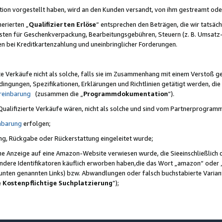
ktion vorgestellt haben, wird an den Kunden versandt, von ihm gestreamt od
erierten „
Qualifizierten Erlöse
“ entsprechen den Beträgen, die wir tatsäch
sten für Geschenkverpackung, Bearbeitungsgebühren, Steuern (z. B. Umsatz-
en bei Kreditkartenzahlung und uneinbringlicher Forderungen.
e Verkäufe nicht als solche, falls sie im Zusammenhang mit einem Verstoß 
ungen, Spezifikationen, Erklärungen und Richtlinien getätigt werden, die 
reinbarung
(zusammen die „
Programmdokumentation
“).
 Qualifizierte Verkäufe wären, nicht als solche und sind vom Partnerprogra
nbarung
erfolgen;
ung, Rückgabe oder Rückerstattung eingeleitet wurde;
ine Anzeige auf eine Amazon-Website verwiesen wurde, die Sieeinschließlich
ndere Identifikatoren käuflich erworben haben,die das Wort „amazon“ oder 
e unten genannten Links) bzw. Abwandlungen oder falsch buchstabierte Varia
e Kostenpflichtige Suchplatzierung
”);