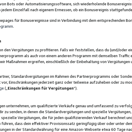
 von Bots oder Automatisierungssoftware, sich wiederholende Bonusereignisse
n jedem Einzelfall nach eigenem Ermessen, ob ein Bonusereignis stattgefund
epages für Bonusereignisse sind in Verbindung mit dem entsprechenden Bonu
rogramm
.
n
den Vergütungen zu profitieren. Falls wir feststellen, dass du (und/oder ein
erprogramm als auch von einem anderen Programm mit demselben Traffic ei
n wir Maßnahmen ergreifen, einschließlich der Einbehaltung von Vergütunge
r Partner, Standardvergütungen im Rahmen des Partnerprogramms oder Sonde
ht vor, Einschränkungen jederzeit ganz oder teilweise aufzuheben oder zu mod
ge
(„
Einschränkungen für Vergütungen
“).
ngen unternehmen, um qualifizierte Verkäufe genau und umfassend zu verfol
dir zu senden, in denen die Standardvergütungen und spezielle Vergütungen, 
pezielle Vergütungen, die für jeden qualifizierenden Verkauf berechnet un
 führen, dass dein effektiver Provisionssatz geringfügig über oder unter dem
ungen in der Standardwährung für eine Amazon-Webseite etwa 60 Tage nach