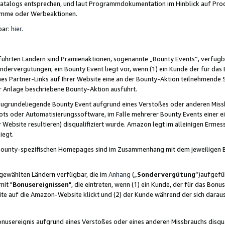
skatalogs entsprechen, und laut Programmdokumentation im Hinblick auf Pr
amme oder Werbeaktionen.
bar:
hier
.
führten Ländern sind Prämienaktionen, sogenannte „Bounty Events“, verfügb
Sondervergütungen; ein Bounty Event liegt vor, wenn (1) ein Kunde der für da
nes Partner-Links auf Ihrer Website eine an der Bounty-Aktion teilnehmende 
er Anlage beschriebene Bounty-Aktion ausführt.
ugrundeliegende Bounty Event aufgrund eines Verstoßes oder anderen Miss
ots oder Automatisierungssoftware, im Falle mehrerer Bounty Events einer e
r Website resultieren) disqualifiziert wurde. Amazon legt im alleinigen Ermess
iegt.
n Bounty-spezifischen Homepages sind im Zusammenhang mit dem jeweiligen
sgewählten Ländern verfügbar, die im
Anhang
(„
Sondervergütung
“)aufgefüh
it "
Bonusereignissen
", die eintreten, wenn (1) ein Kunde, der für das Bon
bsite auf die Amazon-Website klickt und (2) der Kunde während der sich dar
usereignis aufgrund eines Verstoßes oder eines anderen Missbrauchs disqua