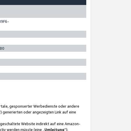
89F6-
280
ortale, gesponserter Werbedienste oder andere
“) generierten oder angezeigten Link auf eine
ngeschaltete Website indirekt auf eine Amazon-
ktiv werden müsste (eine „
Umleitung
“);