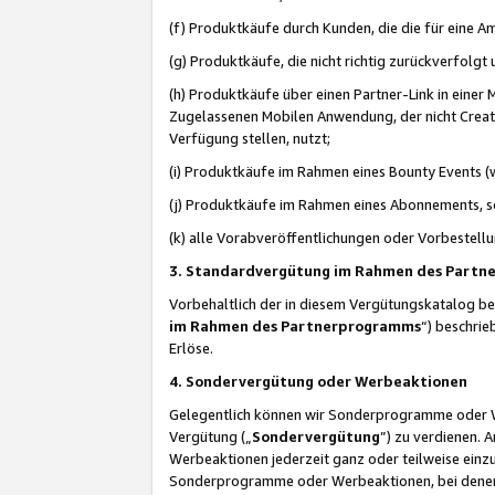
(f) Produktkäufe durch Kunden, die die für eine
(g) Produktkäufe, die nicht richtig zurückverfolg
(h) Produktkäufe über einen Partner-Link in einer
Zugelassenen Mobilen Anwendung, der nicht Creator
Verfügung stellen, nutzt;
(i) Produktkäufe im Rahmen eines Bounty Events (w
(j) Produktkäufe im Rahmen eines Abonnements, so
(k) alle Vorabveröffentlichungen oder Vorbestellu
3. Standardvergütung im Rahmen des Part
Vorbehaltlich der in diesem Vergütungskatalog b
im Rahmen des Partnerprogramms
“) beschri
Erlöse.
4. Sondervergütung oder Werbeaktionen
Gelegentlich können wir Sonderprogramme oder Wer
Vergütung („
Sondervergütung
”) zu verdienen. 
Werbeaktionen jederzeit ganz oder teilweise einz
Sonderprogramme oder Werbeaktionen, bei denen e