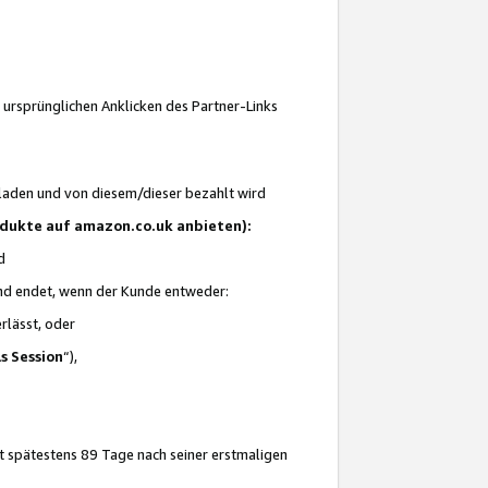
 ursprünglichen Anklicken des Partner-Links
laden und von diesem/dieser bezahlt wird
rodukte auf amazon.co.uk anbieten):
d
 und endet, wenn der Kunde entweder:
erlässt, oder
ls Session
“),
t spätestens 89 Tage nach seiner erstmaligen