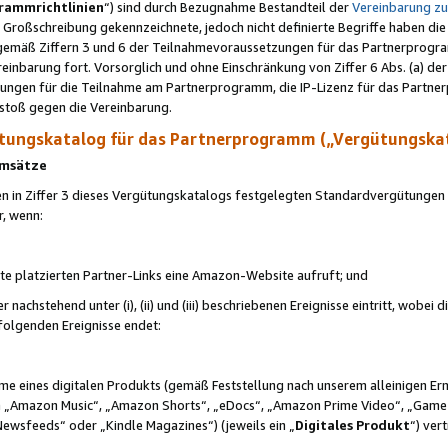
rammrichtlinien
“) sind durch Bezugnahme Bestandteil der
Vereinbarung z
Großschreibung gekennzeichnete, jedoch nicht definierte Begriffe haben die
 gemäß Ziffern 3 und 6 der Teilnahmevoraussetzungen für das Partnerprogram
nbarung fort. Vorsorglich und ohne Einschränkung von Ziffer 6 Abs. (a) der
ungen für die Teilnahme am Partnerprogramm, die IP-Lizenz für das Partner
rstoß gegen die Vereinbarung.
ungskatalog für das Partnerprogramm („Vergütungska
 Umsätze
n in Ziffer 3 dieses Vergütungskatalogs festgelegten Standardvergütungen v
r, wenn:
ite platzierten Partner-Links eine Amazon-Website aufruft; und
r nachstehend unter (i), (ii) und (iii) beschriebenen Ereignisse eintritt, wobe
 folgenden Ereignisse endet:
hme eines digitalen Produkts (gemäß Feststellung nach unserem alleinigen 
 „Amazon Music“, „Amazon Shorts“, „eDocs“, „Amazon Prime Video“, „Game
Newsfeeds“ oder „Kindle Magazines“) (jeweils ein „
Digitales Produkt
“) ver