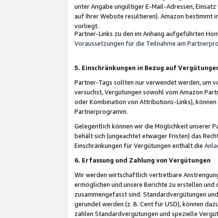
unter Angabe ungültiger E-Mail-Adressen, Einsatz
auf Ihrer Website resultieren). Amazon bestimmt i
vorliegt.
Partner-Links zu den im Anhang aufgeführten Hom
Voraussetzungen für die Teilnahme am Partnerp
5. Einschränkungen in Bezug auf Vergütunge
Partner-Tags sollten nur verwendet werden, um von 
versuchst, Vergütungen sowohl vom Amazon Partn
oder Kombination von Attributions-Links), könne
Partnerprogramm.
Gelegentlich können wir die Möglichkeit unsere
behält sich (ungeachtet etwaiger Fristen) das Rec
Einschränkungen für Vergütungen enthält die
Anla
6. Erfassung und Zahlung von Vergütungen
Wir werden wirtschaftlich vertretbare Anstrengu
ermöglichen und unsere Berichte zu erstellen und 
zusammengefasst sind. Standardvergütungen und s
gerundet werden (z. B. Cent für USD), können dazu
zahlen Standardvergütungen und spezielle Vergüt