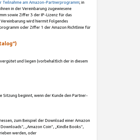
ur Teilnahme am Amazon-Partnerprogramm
; in
 ihnen in der Vereinbarung zugewiesene
m sowie Ziffer 3 der IP-Lizenz für das
 Vereinbarung wird hiermit Folgendes
programm oder Ziffer 1 der Amazon Richtlinie für
talog“)
ergütet und liegen (vorbehaltlich der in diesem
i die Sitzung beginnt, wenn der Kunde den Partner-
Ermessen, zum Beispiel der Download einer Amazon
 Downloads“, „Amazon Coin“, „Kindle Books“,
trieben werden, oder