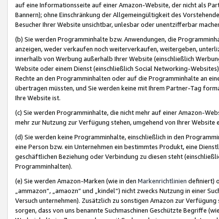
auf eine Informationsseite auf einer Amazon-Website, der nicht als Part
Bannern); ohne Einschränkung der Allgemeingültigkeit des Vorstehende
Besucher Ihrer Website unsichtbar, unlesbar oder unentzifferbar mache
(b) Sie werden Programminhalte bzw. Anwendungen, die Programminhalt
anzeigen, weder verkaufen noch weiterverkaufen, weitergeben, unterli
innerhalb von Werbung außerhalb Ihrer Website (einschließlich Werbun
Website oder einem Dienst (einschließlich Social Networking-Website
Rechte an den Programminhalten oder auf die Programminhalte an eine a
übertragen müssten, und Sie werden keine mit Ihrem Partner-Tag formati
Ihre Website ist.
(c) Sie werden Programminhalte, die nicht mehr auf einer Amazon-Websit
mehr zur Nutzung zur Verfügung stehen, umgehend von Ihrer Website e
(d) Sie werden keine Programminhalte, einschließlich in den Programmin
eine Person bzw. ein Unternehmen ein bestimmtes Produkt, eine Dienstle
geschäftlichen Beziehung oder Verbindung zu diesen steht (einschließli
Programminhalten).
(e) Sie werden Amazon-Marken (wie in den
Markenrichtlinien
definiert) 
„ammazon“, „amaozn“ und „kindel“) nicht zwecks Nutzung in einer Suc
Versuch unternehmen). Zusätzlich zu sonstigen Amazon zur Verfügung 
sorgen, dass von uns benannte Suchmaschinen Geschützte Begriffe (wie 