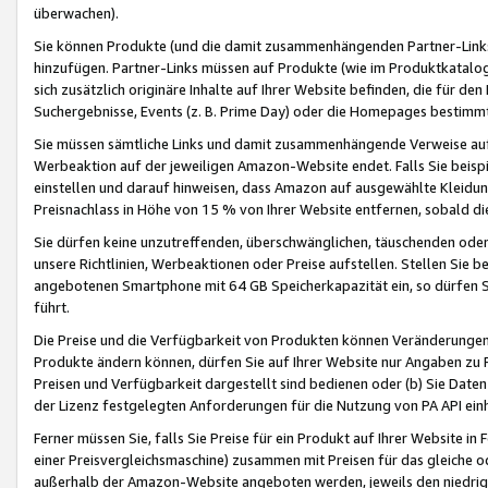
überwachen).
Sie können Produkte (und die damit zusammenhängenden Partner-Links)
hinzufügen. Partner-Links müssen auf Produkte (wie im Produktkatalog de
sich zusätzlich originäre Inhalte auf Ihrer Website befinden, die für 
Suchergebnisse, Events (z. B. Prime Day) oder die Homepages bestimmte
Sie müssen sämtliche Links und damit zusammenhängende Verweise auf z
Werbeaktion auf der jeweiligen Amazon-Website endet. Falls Sie beisp
einstellen und darauf hinweisen, dass Amazon auf ausgewählte Kleidun
Preisnachlass in Höhe von 15 % von Ihrer Website entfernen, sobald di
Sie dürfen keine unzutreffenden, überschwänglichen, täuschenden od
unsere Richtlinien, Werbeaktionen oder Preise aufstellen. Stellen Sie 
angebotenen Smartphone mit 64 GB Speicherkapazität ein, so dürfen S
führt.
Die Preise und die Verfügbarkeit von Produkten können Veränderungen 
Produkte ändern können, dürfen Sie auf Ihrer Website nur Angaben zu P
Preisen und Verfügbarkeit dargestellt sind bedienen oder (b) Sie Daten
der Lizenz festgelegten Anforderungen für die Nutzung von PA API einh
Ferner müssen Sie, falls Sie Preise für ein Produkt auf Ihrer Website in 
einer Preisvergleichsmaschine) zusammen mit Preisen für das gleiche o
außerhalb der Amazon-Website angeboten werden, jeweils den niedrigst