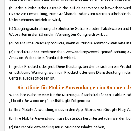
(b) jedes alkoholische Getränk, das auf deiner Webseite beworben wird
Lizenz zur Herstellung, zum Großhandel oder zum Vertrieb alkoholisch
Unternehmens betrieben wird,
(c) Säuglingsnahruhrung, alkoholische Getränke oder Tabakwaren und E
Webseiten in der EU und im Vereinigten Königreich wirbst,
(d) pflanzliche Raucherprodukte, wenn du für die Amazon-Webseite in B
(e) Produkte ohne medizinischen Verwendungszweck gemäß Anhang XVI 
Amazon-Webseite in Frankreich wirbst,
(f) jedes Produkt oder jede Dienstleistung, bei der es sich um ein Prod
erhältst eine Warnung, wenn ein Produkt oder eine Dienstleistung in de
Central ausgeschlossen ist.
Richtlinie für Mobile Anwendungen im Rahmen de
Wenn Ihre Website eine für die Nutzung auf Mobiltelefonen, Tablets 
„
Mobile Anwendung
“) enthält, gilt Folgendes:
(a) Ihre Mobile Anwendung muss in den App-Stores von Google Play, A
(b) Ihre Mobile Anwendung muss kostenlos heruntergeladen werden könn
(c) Ihre Mobile Anwendung muss originäre Inhalte haben,