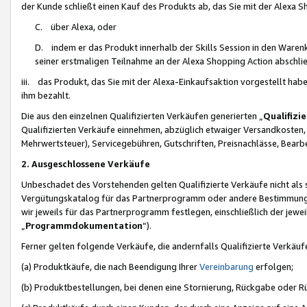
der Kunde schließt einen Kauf des Produkts ab, das Sie mit der Alexa 
C. über Alexa, oder
D. indem er das Produkt innerhalb der Skills Session in den Waren
seiner erstmaligen Teilnahme an der Alexa Shopping Action abschlie
iii. das Produkt, das Sie mit der Alexa-Einkaufsaktion vorgestellt ha
ihm bezahlt.
Die aus den einzelnen Qualifizierten Verkäufen generierten „
Qualifizi
Qualifizierten Verkäufe einnehmen, abzüglich etwaiger Versandkosten
Mehrwertsteuer), Servicegebühren, Gutschriften, Preisnachlässe, Bear
2. Ausgeschlossene Verkäufe
Unbeschadet des Vorstehenden gelten Qualifizierte Verkäufe nicht als
Vergütungskatalog für das Partnerprogramm oder andere Bestimmungen,
wir jeweils für das Partnerprogramm festlegen, einschließlich der jewe
„
Programmdokumentation
“).
Ferner gelten folgende Verkäufe, die andernfalls Qualifizierte Verkä
(a) Produktkäufe, die nach Beendigung Ihrer
Vereinbarung
erfolgen;
(b) Produktbestellungen, bei denen eine Stornierung, Rückgabe oder R