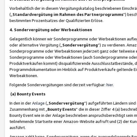
Vorbehaltlich der in diesem Vergütungskatalog beschriebenen Einschr
(„
Standardvergütung im Rahmen des Partnerprogramms
“) besc
bestimmten Prozentsatzes der Qualifizierten Erlöse.
4. Sondervergütung oder Werbeaktionen
Gelegentlich können wir Sonderprogramme oder Werbeaktionen auflegen,
oder alternative Vergütung („
Sondervergütung
”) zu verdienen. Amazo
Sonderprogramme oder Werbeaktionen jederzeit ganz oder teilweise einz
Sonderprogramme oder Werbeaktionen (auch Sonderprogramme oder We
Produktverkäufen kommt) disqualifizierende Ausschlusstatbestände, di
Programmdokumentation im Hinblick auf Produktverkäufe geltende E
Werbeaktionen.
Folgende Sondervergütungen sind derzeit verfügbar:
hier
.
(a) Bounty Events
In den in der
Anlage
(„
Sondervergütung
“) aufgeführten Ländern sind
Zusammenhang mit „
Bounty Events
“ die in dieser Ziffer 4 (a) besch
Bounty Event wie in der Anlage beschrieben anspruchsberechtigt sein mu
teilnehmende Startseite einer Amazon-Website aufruft und (2) der Kun
ausführt.
Amazon zahlt keine Sondervergütung, wenn das zugrundeliegende Boun