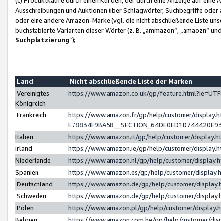
(c) Produktkäufe durch einen Kunden, der durch eine Anzeige auf eine 
Ausschreibungen und Auktionen über Schlagwörter, Suchbegriffe oder 
oder eine andere Amazon-Marke (vgl. die nicht abschließende Liste un
buchstabierte Varianten dieser Wörter (z. B. „ammazon“, „amaozn“ und „
Suchplatzierung
”);
Land
Nicht abschließende Liste der Marken
Vereinigtes
https://www.amazon.co.uk/gp/feature.html?ie=U
Königreich
Frankreich
https://www.amazon.fr/gp/help/customer/displa
E78834F9BA58__SECTION_64DE0ED1D744420E9
Italien
https://www.amazon.it/gp/help/customer/display
Irland
https://www.amazon.ie/gp/help/customer/displa
Niederlande
https://www.amazon.nl/gp/help/customer/display
Spanien
https://www.amazon.es/gp/help/customer/display
Deutschland
https://www.amazon.de/gp/help/customer/displa
Schweden
https://www.amazon.de/gp/help/customer/displa
Polen
https://www.amazon.pl/gp/help/customer/display
Belgien
https://www.amazon.com.be/gp/help/customer/d