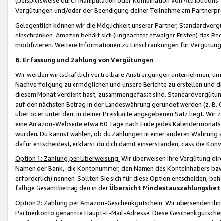
(beispielsweise durch Manipulation oder Kombination von Attributions-
Vergütungen und/oder der Beendigung deiner Teilnahme am Partnerp
Gelegentlich können wir die Möglichkeit unserer Partner, Standardv
einschränken. Amazon behält sich (ungeachtet etwaiger Fristen) das Re
modifizieren. Weitere Informationen zu Einschränkungen für Vergütung
6. Erfassung und Zahlung von Vergütungen
Wir werden wirtschaftlich vertretbare Anstrengungen unternehmen, um 
Nachverfolgung zu ermöglichen und unsere Berichte zu erstellen und di
diesem Monat verdient hast, zusammengefasst sind. Standardvergütung
auf den nächsten Betrag in der Landeswährung gerundet werden (z. B. C
über oder unter dem in deiner Preiskarte angegebenen Satz liegt. Wir
eine Amazon-Webseite etwa 60 Tage nach Ende jedes Kalendermonats, i
wurden. Du kannst wählen, ob du Zahlungen in einer anderen Währung
dafür entscheidest, erklärst du dich damit einverstanden, dass die K
Option 1: Zahlung per Überweisung.
Wir überweisen Ihre Vergütung dir
Namen der Bank, die Kontonummer, den Namen des Kontoinhabers bzw. a
erforderlich) nennen. Sollten Sie sich für diese Option entscheiden, be
fällige Gesamtbetrag den in der
Übersicht Mindestauszahlungsbet
Option 2: Zahlung per Amazon-Geschenkgutschein.
Wir übersenden Ihne
Partnerkonto genannte Haupt-E-Mail-Adresse. Diese Geschenkgutschei