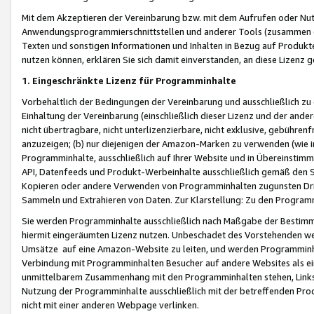
Mit dem Akzeptieren der Vereinbarung bzw. mit dem Aufrufen oder Nutz
Anwendungsprogrammierschnittstellen und anderer Tools (zusammen die
Texten und sonstigen Informationen und Inhalten in Bezug auf Produkte
nutzen können, erklären Sie sich damit einverstanden, an diese Lizenz 
1. Eingeschränkte Lizenz für Programminhalte
Vorbehaltlich der Bedingungen der Vereinbarung und ausschließlich z
Einhaltung der Vereinbarung (einschließlich dieser Lizenz und der ande
nicht übertragbare, nicht unterlizenzierbare, nicht exklusive, gebühren
anzuzeigen; (b) nur diejenigen der Amazon-Marken zu verwenden (wie in 
Programminhalte, ausschließlich auf Ihrer Website und in Übereinstimmu
API, Datenfeeds und Produkt-Werbeinhalte ausschließlich gemäß den Spe
Kopieren oder andere Verwenden von Programminhalten zugunsten Dri
Sammeln und Extrahieren von Daten. Zur Klarstellung: Zu den Program
Sie werden Programminhalte ausschließlich nach Maßgabe der Besti
hiermit eingeräumten Lizenz nutzen. Unbeschadet des Vorstehenden we
Umsätze auf eine Amazon-Website zu leiten, und werden Programminhal
Verbindung mit Programminhalten Besucher auf andere Websites als ein
unmittelbarem Zusammenhang mit den Programminhalten stehen, Links z
Nutzung der Programminhalte ausschließlich mit der betreffenden Pr
nicht mit einer anderen Webpage verlinken.