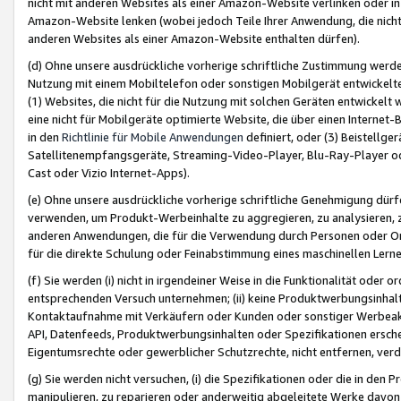
nicht mit anderen Websites als einer Amazon-Website verlinken oder i
Amazon-Website lenken (wobei jedoch Teile Ihrer Anwendung, die nich
anderen Websites als einer Amazon-Website enthalten dürfen).
(d) Ohne unsere ausdrückliche vorherige schriftliche Zustimmung werd
Nutzung mit einem Mobiltelefon oder sonstigen Mobilgerät entwickelt
(1) Websites, die nicht für die Nutzung mit solchen Geräten entwickelt
eine nicht für Mobilgeräte optimierte Website, die über einen Interne
in den
Richtlinie für Mobile Anwendungen
definiert, oder (3) Beistellge
Satellitenempfangsgeräte, Streaming-Video-Player, Blu-Ray-Player ode
Cast oder Vizio Internet-Apps).
(e) Ohne unsere ausdrückliche vorherige schriftliche Genehmigung dürfe
verwenden, um Produkt-Werbeinhalte zu aggregieren, zu analysieren, 
anderen Anwendungen, die für die Verwendung durch Personen oder Or
für die direkte Schulung oder Feinabstimmung eines maschinellen Lern
(f) Sie werden (i) nicht in irgendeiner Weise in die Funktionalität ode
entsprechenden Versuch unternehmen; (ii) keine Produktwerbungsinha
Kontaktaufnahme mit Verkäufern oder Kunden oder sonstiger Werbeaktiv
API, Datenfeeds, Produktwerbungsinhalten oder Spezifikationen erschei
Eigentumsrechte oder gewerblicher Schutzrechte, nicht entfernen, verd
(g) Sie werden nicht versuchen, (i) die Spezifikationen oder die in de
manipulieren, zu reparieren oder anderweitig abgeleitete Werke davon z