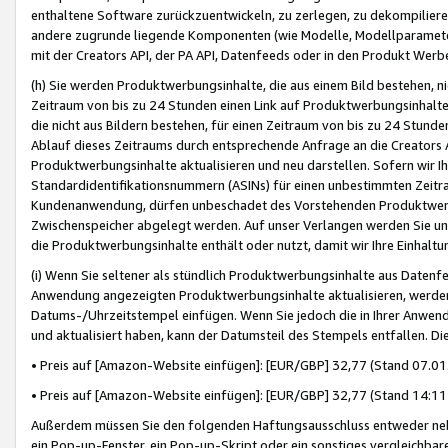
enthaltene Software zurückzuentwickeln, zu zerlegen, zu dekompilier
andere zugrunde liegende Komponenten (wie Modelle, Modellparameter
mit der Creators API, der PA API, Datenfeeds oder in den Produkt Werb
(h) Sie werden Produktwerbungsinhalte, die aus einem Bild bestehen, ni
Zeitraum von bis zu 24 Stunden einen Link auf Produktwerbungsinhalte
die nicht aus Bildern bestehen, für einen Zeitraum von bis zu 24 Stund
Ablauf dieses Zeitraums durch entsprechende Anfrage an die Creators 
Produktwerbungsinhalte aktualisieren und neu darstellen. Sofern wir Ih
Standardidentifikationsnummern (ASINs) für einen unbestimmten Zeitra
Kundenanwendung, dürfen unbeschadet des Vorstehenden Produktwerbu
Zwischenspeicher abgelegt werden. Auf unser Verlangen werden Sie un
die Produktwerbungsinhalte enthält oder nutzt, damit wir Ihre Einhalt
(i) Wenn Sie seltener als stündlich Produktwerbungsinhalte aus Datenfe
Anwendung angezeigten Produktwerbungsinhalte aktualisieren, werden 
Datums-/Uhrzeitstempel einfügen. Wenn Sie jedoch die in Ihrer Anwe
und aktualisiert haben, kann der Datumsteil des Stempels entfallen. Dies
• Preis auf [Amazon-Website einfügen]: [EUR/GBP] 32,77 (Stand 07.01.
• Preis auf [Amazon-Website einfügen]: [EUR/GBP] 32,77 (Stand 14:11 
Außerdem müssen Sie den folgenden Haftungsausschluss entweder neb
ein Pop-up-Fenster, ein Pop-up-Skript oder ein sonstiges vergleichba