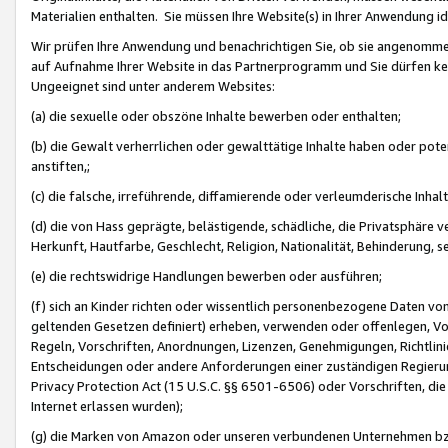
Materialien enthalten. Sie müssen Ihre Website(s) in Ihrer Anwendung ide
Wir prüfen Ihre Anwendung und benachrichtigen Sie, ob sie angenommen
auf Aufnahme Ihrer Website in das Partnerprogramm und Sie dürfen kei
Ungeeignet sind unter anderem Websites:
(a) die sexuelle oder obszöne Inhalte bewerben oder enthalten;
(b) die Gewalt verherrlichen oder gewalttätige Inhalte haben oder pot
anstiften,;
(c) die falsche, irreführende, diffamierende oder verleumderische Inha
(d) die von Hass geprägte, belästigende, schädliche, die Privatsphäre v
Herkunft, Hautfarbe, Geschlecht, Religion, Nationalität, Behinderung, 
(e) die rechtswidrige Handlungen bewerben oder ausführen;
(f) sich an Kinder richten oder wissentlich personenbezogene Daten vo
geltenden Gesetzen definiert) erheben, verwenden oder offenlegen, Vo
Regeln, Vorschriften, Anordnungen, Lizenzen, Genehmigungen, Richtlini
Entscheidungen oder andere Anforderungen einer zuständigen Regierung
Privacy Protection Act (15 U.S.C. §§ 6501-6506) oder Vorschriften, di
Internet erlassen wurden);
(g) die Marken von Amazon oder unseren verbundenen Unternehmen b