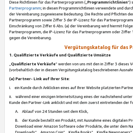
Diese Richtlinien für das Partnerprogramm („
Programmrichtlinien
“)
Partnerprogramm
; in diesen Programmrichtlinien verwendete und durch
der Vereinbarung zugewiesene Bedeutung. Die Rechte und Pflichten de
Partnerprogramm sowie Ziffer 3 der IP-Lizenz für das Partnerprogram
Einschränkung von Ziffer 6 Abs. (a) der Vereinbarung wird hiermit Fol
Partnerprogramm, die IP-Lizenz für das Partnerprogramm oder Ziffer 1
gegen die Vereinbarung.
Vergütungskatalog für das 
1. Qualifizierte Verkäufe und Qualifizierte Umsätze
„
Qualifizierte Verkäufe
“ werden von uns mit den in Ziffer 3 diese
(vorbehaltlich der in diesem Vergütungskatalog beschriebenen Ausnah
(a) Partner- Link auf Ihrer Site
:
i. ein Kunde durch Anklicken eines auf Ihrer Website platzierten Part
ii. während einer einzigen Internetsitzung eines der nachstehend unter (i)
Kunde den Partner-Link anklickt und mit dem zuerst eintretenden der f
A. Ablauf von 24 Stunden seit dem Klick,
B. der Kunde bestellt ein Produkt, mit Ausnahme eines digitalen P
Download einer Amazon Software oder Produkte, die unter dem N
Downloads“, „Amazon Coin“, „Kindle Books“, „Kindle Newspapers“, „