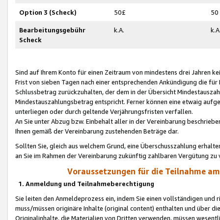
Option 3 (Scheck)
50£
50
Bearbeitungsgebühr
k.A.
k.A
Scheck
Sind auf Ihrem Konto für einen Zeitraum von mindestens drei Jahren kein
Frist von sieben Tagen nach einer entsprechenden Ankündigung die für
Schlussbetrag zurückzuhalten, der dem in der Übersicht Mindestausz
Mindestauszahlungsbetrag entspricht. Ferner können eine etwaig aufg
unterliegen oder durch geltende Verjährungsfristen verfallen.
An Sie unter Abzug bzw. Einbehalt aller in der Vereinbarung beschrieb
Ihnen gemäß der Vereinbarung zustehenden Beträge dar.
Sollten Sie, gleich aus welchem Grund, eine Überschusszahlung erhalte
an Sie im Rahmen der Vereinbarung zukünftig zahlbaren Vergütung zu 
Voraussetzungen für die Teilnahme a
1. Anmeldung und Teilnahmeberechtigung
Sie leiten den Anmeldeprozess ein, indem Sie einen vollständigen und 
muss/müssen originäre Inhalte (original content) enthalten und über d
Originalinhalte, die Materialien von Dritten verwenden, müssen wese