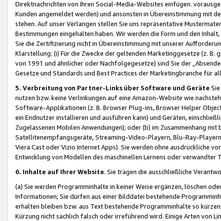
Direktnachrichten von Ihren Social-Media-Websites einfügen. vorausg
Kunden angemeldet werden) und ansonsten in Übereinstimmung mit der
stehen. Auf unser Verlangen stellen Sie uns repräsentative Mustermater
Bestimmungen eingehalten haben. Wir werden die Form und den Inhalt, di
Sie die Zertifizierung nicht in Übereinstimmung mit unserer Aufforderu
Klarstellung: (i) Für die Zwecke der geltenden Marketinggesetze (z. 
von 1991 und ähnlicher oder Nachfolgegesetze) sind Sie der „Absender“ j
Gesetze und Standards und Best Practices der Marketingbranche für 
5. Verbreitung von Partner-Links über Software und Geräte
Sie
nutzen bzw. keine Verlinkungen auf eine Amazon-Website wie nachsteh
Software-Applikationen (z. B. Browser Plug-ins, Browser Helper Objec
ein Endnutzer installieren und ausführen kann) und Geräten, einschlie
Zugelassenen Mobilen Anwendungen); oder (b) im Zusammenhang mit bzw.
Satellitenempfangsgeräte, Streaming-Video-Playern, Blu-Ray-Playern 
Viera Cast oder Vizio Internet Apps). Sie werden ohne ausdrückliche v
Entwicklung von Modellen des maschinellen Lernens oder verwandter 
6. Inhalte auf Ihrer Website
. Sie tragen die ausschließliche Verantwo
(a) Sie werden Programminhalte in keiner Weise ergänzen, löschen oder
Informationen; Sie dürfen aus einer Bilddatei bestehende Programminhal
erhalten bleiben bzw. aus Text bestehende Programminhalte so kürzen, 
Kürzung nicht sachlich falsch oder irreführend wird. Einige Arten von L