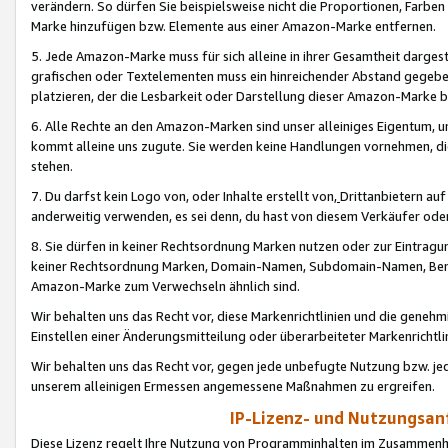
verändern. So dürfen Sie beispielsweise nicht die Proportionen, Farb
Marke hinzufügen bzw. Elemente aus einer Amazon-Marke entfernen.
5. Jede Amazon-Marke muss für sich alleine in ihrer Gesamtheit darge
grafischen oder Textelementen muss ein hinreichender Abstand gegebe
platzieren, der die Lesbarkeit oder Darstellung dieser Amazon-Marke b
6. Alle Rechte an den Amazon-Marken sind unser alleiniges Eigentum, 
kommt alleine uns zugute. Sie werden keine Handlungen vornehmen, 
stehen.
7. Du darfst kein Logo von, oder Inhalte erstellt von,
Drittanbietern au
anderweitig verwenden, es sei denn, du hast von diesem Verkäufer oder
8. Sie dürfen in keiner Rechtsordnung Marken nutzen oder zur Eintragu
keiner Rechtsordnung Marken, Domain-Namen, Subdomain-Namen, Benu
Amazon-Marke zum Verwechseln ähnlich sind.
Wir behalten uns das Recht vor, diese Markenrichtlinien und die gene
Einstellen einer Änderungsmitteilung oder überarbeiteter Markenricht
Wir behalten uns das Recht vor, gegen jede unbefugte Nutzung bzw. jede 
unserem alleinigen Ermessen angemessene Maßnahmen zu ergreifen.
IP-Lizenz- und Nutzungsan
Diese Lizenz regelt Ihre Nutzung von Programminhalten im Zusammen