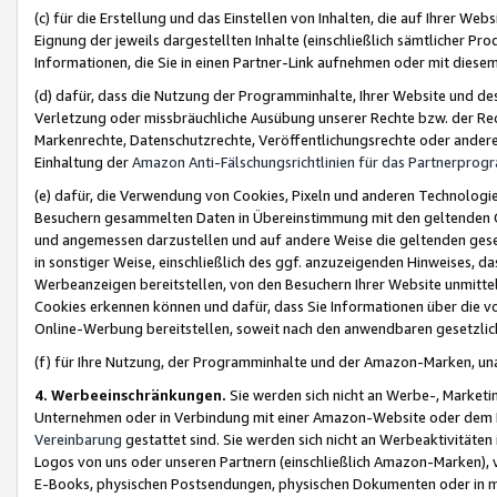
(c) für die Erstellung und das Einstellen von Inhalten, die auf Ihrer We
Eignung der jeweils dargestellten Inhalte (einschließlich sämtlicher 
Informationen, die Sie in einen Partner-Link aufnehmen oder mit diese
(d) dafür, dass die Nutzung der Programminhalte, Ihrer Website und des 
Verletzung oder missbräuchliche Ausübung unserer Rechte bzw. der Recht
Markenrechte, Datenschutzrechte, Veröffentlichungsrechte oder anderer
Einhaltung der
Amazon Anti-Fälschungsrichtlinien für das Partnerpro
(e) dafür, die Verwendung von Cookies, Pixeln und anderen Technologien
Besuchern gesammelten Daten in Übereinstimmung mit den geltenden Ge
und angemessen darzustellen und auf andere Weise die geltenden geset
in sonstiger Weise, einschließlich des ggf. anzuzeigenden Hinweises, d
Werbeanzeigen bereitstellen, von den Besuchern Ihrer Website unmitte
Cookies erkennen können und dafür, dass Sie Informationen über die v
Online-Werbung bereitstellen, soweit nach den anwendbaren gesetzlic
(f) für Ihre Nutzung, der Programminhalte und der Amazon-Marken, u
4. Werbeeinschränkungen.
Sie werden sich nicht an Werbe-, Market
Unternehmen oder in Verbindung mit einer Amazon-Website oder dem Pa
Vereinbarung
gestattet sind. Sie werden sich nicht an Werbeaktivitäten
Logos von uns oder unseren Partnern (einschließlich Amazon-Marken), 
E-Books, physischen Postsendungen, physischen Dokumenten oder in 