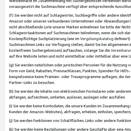
Werbeinhalte im Zusammenhang mit Suchergebnissen verwendet werden,
vorausgesetzt die Suchmaschine verfügt über entsprechende Ausschlu
(f) Sie werden nicht auf Schlagwörter, Suchbegriffe oder andere Ident
Amazon oder unseren verbundenen Unternehmen oder Abwandlungen bzw
nicht abschließende Liste unserer Marken entnehmen Sie bitte der Nich
Schlagwortauktionen auf Suchmaschinen teilnehmen, wenn die sich da
Kostenpflichtige Suchplatzierung (wie im
Vergütungskatalog
definiert
Suchmaschinen Links zur Verfügung stellen, damit Sie bei allgemeinen I
kostenfreien Suchergebnissen) auftauchen, solange Sie die
Vereinbaru
auf Ihre Website leiten und nicht unmittelbar oder mittelbar über eine
(g) Sie werden natürlichen oder juristischen Personen für die Nutzung 
Form von Geld, Rabatten, Preisnachlässen, Punkten, Spenden für Hilfs
beispielsweise keine Prämien- oder Treueprogramme auflegen, die Anrei
Partner-Links zu besuchen.
(h) Sie werden die Inhalte von elektronischen Formularen oder anderem M
abfangen, aufzeichnen, umleiten, auslesen, auslegen oder ausfüllen.
(i) Sie werden keine Kontodaten, die unsere Kunden im Zusammenhang 
Kunden der Amazon-Websites), abfragen, erheben, einholen, speichern,
(j) Sie werden Funktionen von Schaltflächen, Links oder andere Funkti
(k) Sie werden keine Bestellungen oder andere Geschäfte über eine Ama