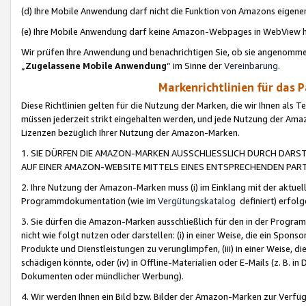
(d) Ihre Mobile Anwendung darf nicht die Funktion von Amazons eige
(e) Ihre Mobile Anwendung darf keine Amazon-Webpages in WebView 
Wir prüfen Ihre Anwendung und benachrichtigen Sie, ob sie angenomm
„
Zugelassene Mobile Anwendung
“ im Sinne der
Vereinbarung
.
Markenrichtlinien für das 
Diese Richtlinien gelten für die Nutzung der Marken, die wir Ihnen als 
müssen jederzeit strikt eingehalten werden, und jede Nutzung der Ama
Lizenzen bezüglich Ihrer Nutzung der Amazon-Marken.
1. SIE DÜRFEN DIE AMAZON-MARKEN AUSSCHLIESSLICH DURCH DARS
AUF EINER AMAZON-WEBSITE MITTELS EINES ENTSPRECHENDEN PART
2. Ihre Nutzung der Amazon-Marken muss (i) im Einklang mit der aktuells
Programmdokumentation (wie im
Vergütungskatalog
definiert) erfolg
3. Sie dürfen die Amazon-Marken ausschließlich für den in der Progr
nicht wie folgt nutzen oder darstellen: (i) in einer Weise, die ein Spo
Produkte und Dienstleistungen zu verunglimpfen, (iii) in einer Weise
schädigen könnte, oder (iv) in Offline-Materialien oder E-Mails (z. B.
Dokumenten oder mündlicher Werbung).
4. Wir werden Ihnen ein Bild bzw. Bilder der Amazon-Marken zur Verfüg