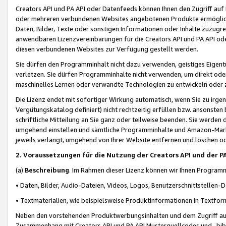
Creators API und PA API oder Datenfeeds können Ihnen den Zugriff auf D
oder mehreren verbundenen Websites angebotenen Produkte ermögliche
Daten, Bilder, Texte oder sonstigen Informationen oder Inhalte zuzugre
anwendbaren Lizenzvereinbarungen für die Creators API und PA API od
diesen verbundenen Websites zur Verfügung gestellt werden.
Sie dürfen den Programminhalt nicht dazu verwenden, geistiges Eigent
verletzen. Sie dürfen Programminhalte nicht verwenden, um direkt ode
maschinelles Lernen oder verwandte Technologien zu entwickeln oder zu
Die Lizenz endet mit sofortiger Wirkung automatisch, wenn Sie zu irg
Vergütungskatalog definiert) nicht rechtzeitig erfüllen bzw. ansonsten
schriftliche Mitteilung an Sie ganz oder teilweise beenden. Sie werden
umgehend einstellen und sämtliche Programminhalte und Amazon-Marke
jeweils verlangt, umgehend von Ihrer Website entfernen und löschen od
2. Voraussetzungen für die Nutzung der Creators API und der P
(a)
Beschreibung
. Im Rahmen dieser Lizenz können wir Ihnen Programmi
• Daten, Bilder, Audio-Dateien, Videos, Logos, Benutzerschnittstellen-
• Textmaterialien, wie beispielsweise Produktinformationen in Textfor
Neben den vorstehenden Produktwerbungsinhalten und dem Zugriff auf 
Zusammenhang mit Creators API und PA API Musterquellcodes und -bibli