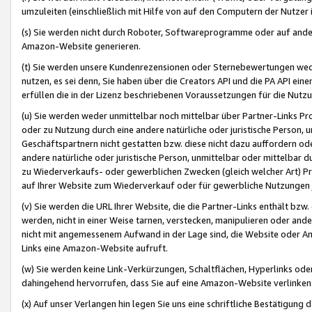
umzuleiten (einschließlich mit Hilfe von auf den Computern der Nutzer i
(s) Sie werden nicht durch Roboter, Softwareprogramme oder auf andere
Amazon-Website generieren.
(t) Sie werden unsere Kundenrezensionen oder Sternebewertungen wed
nutzen, es sei denn, Sie haben über die Creators API und die PA API e
erfüllen die in der Lizenz beschriebenen Voraussetzungen für die Nutzu
(u) Sie werden weder unmittelbar noch mittelbar über Partner-Links P
oder zu Nutzung durch eine andere natürliche oder juristische Person,
Geschäftspartnern nicht gestatten bzw. diese nicht dazu auffordern od
andere natürliche oder juristische Person, unmittelbar oder mittelbar
zu Wiederverkaufs- oder gewerblichen Zwecken (gleich welcher Art) 
auf Ihrer Website zum Wiederverkauf oder für gewerbliche Nutzungen 
(v) Sie werden die URL Ihrer Website, die die Partner-Links enthält b
werden, nicht in einer Weise tarnen, verstecken, manipulieren oder and
nicht mit angemessenem Aufwand in der Lage sind, die Website oder A
Links eine Amazon-Website aufruft.
(w) Sie werden keine Link-Verkürzungen, Schaltflächen, Hyperlinks ode
dahingehend hervorrufen, dass Sie auf eine Amazon-Website verlinken
(x) Auf unser Verlangen hin legen Sie uns eine schriftliche Bestätigung