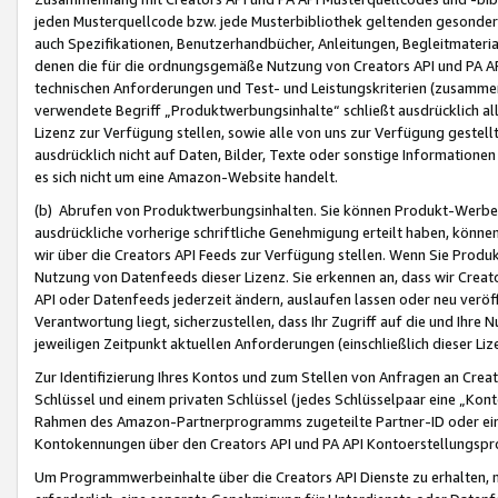
jeden Musterquellcode bzw. jede Musterbibliothek geltenden gesonder
auch Spezifikationen, Benutzerhandbücher, Anleitungen, Begleitmaterial
denen die für die ordnungsgemäße Nutzung von Creators API und PA A
technischen Anforderungen und Test- und Leistungskriterien (zusammen
verwendete Begriff „Produktwerbungsinhalte“ schließt ausdrücklich al
Lizenz zur Verfügung stellen, sowie alle von uns zur Verfügung gestel
ausdrücklich nicht auf Daten, Bilder, Texte oder sonstige Informatione
es sich nicht um eine Amazon-Website handelt.
(b) Abrufen von Produktwerbungsinhalten. Sie können Produkt-Werbein
ausdrückliche vorherige schriftliche Genehmigung erteilt haben, könn
wir über die Creators API Feeds zur Verfügung stellen. Wenn Sie Produk
Nutzung von Datenfeeds dieser Lizenz. Sie erkennen an, dass wir Creat
API oder Datenfeeds jederzeit ändern, auslaufen lassen oder neu veröffe
Verantwortung liegt, sicherzustellen, dass Ihr Zugriff auf die und Ihr
jeweiligen Zeitpunkt aktuellen Anforderungen (einschließlich dieser Liz
Zur Identifizierung Ihres Kontos und zum Stellen von Anfragen an Crea
Schlüssel und einem privaten Schlüssel (jedes Schlüsselpaar eine „Kon
Rahmen des Amazon-Partnerprogramms zugeteilte Partner-ID oder ein
Kontokennungen über den Creators API und PA API Kontoerstellungspro
Um Programmwerbeinhalte über die Creators API Dienste zu erhalten, m