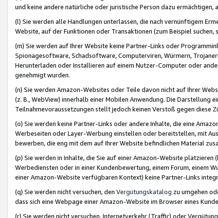
und keine andere natürliche oder juristische Person dazu ermächtigen, a
(l) Sie werden alle Handlungen unterlassen, die nach vernünftigem Erme
Website, auf der Funktionen oder Transaktionen (zum Beispiel suchen, s
(m) Sie werden auf Ihrer Website keine Partner-Links oder Programmin
Spionagesoftware, Schadsoftware, Computerviren, Würmern, Trojaner
Herunterladen oder Installieren auf einem Nutzer-Computer oder ande
genehmigt wurden.
(n) Sie werden Amazon-Websites oder Teile davon nicht auf Ihrer Websi
(z. B., WebView) innerhalb einer Mobilen Anwendung. Die Darstellung ein
Teilnahmevoraussetzungen stellt jedoch keinen Verstoß gegen diese Zif
(o) Sie werden keine Partner-Links oder andere Inhalte, die eine Am
Werbeseiten oder Layer-Werbung einstellen oder bereitstellen, mit Au
bewerben, die eng mit dem auf Ihrer Website befindlichen Material z
(p) Sie werden in Inhalte, die Sie auf einer Amazon-Website platzier
Werbediensten oder in einer Kundenbewertung, einem Forum, einem Wun
einer Amazon-Website verfügbaren Kontext) keine Partner-Links integr
(q) Sie werden nicht versuchen, den
Vergütungskatalog
zu umgehen oder
dass sich eine Webpage einer Amazon-Website im Browser eines Kunden 
(r) Sie werden nicht versuchen, Internetverkehr (Traffic) oder Vergü