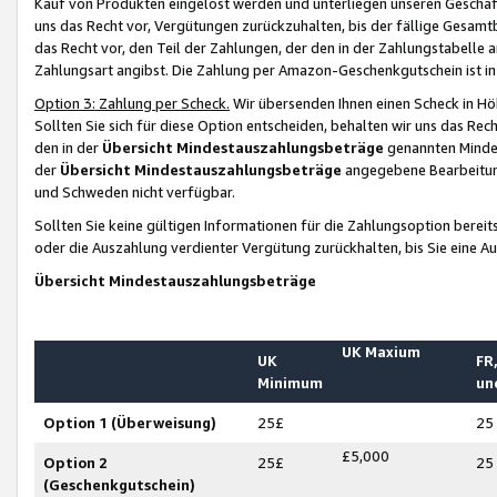
Kauf von Produkten eingelöst werden und unterliegen unseren Geschäf
uns das Recht vor, Vergütungen zurückzuhalten, bis der fällige Gesamt
das Recht vor, den Teil der Zahlungen, der den in der Zahlungstabelle 
Zahlungsart angibst. Die Zahlung per Amazon-Geschenkgutschein ist in
Option 3: Zahlung per Scheck.
Wir übersenden Ihnen einen Scheck in Höh
Sollten Sie sich für diese Option entscheiden, behalten wir uns das Rec
den in der
Übersicht Mindestauszahlungsbeträge
genannten Mindest
der
Übersicht Mindestauszahlungsbeträge
angegebene Bearbeitung
und Schweden nicht verfügbar.
Sollten Sie keine gültigen Informationen für die Zahlungsoption bereit
oder die Auszahlung verdienter Vergütung zurückhalten, bis Sie eine A
Übersicht Mindestauszahlungsbeträge
UK Maxium
UK
FR,
Minimum
un
Option 1 (Überweisung)
25£
25
£5,000
Option 2
25£
25
(Geschenkgutschein)