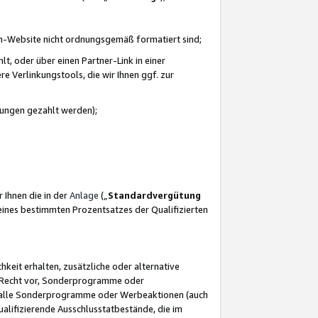
azon-Website nicht ordnungsgemäß formatiert sind;
, oder über einen Partner-Link in einer
e Verlinkungstools, die wir Ihnen ggf. zur
ütungen gezahlt werden);
 Ihnen die in der
Anlage
(„
Standardvergütung
ines bestimmten Prozentsatzes der Qualifizierten
eit erhalten, zusätzliche oder alternative
as Recht vor, Sonderprogramme oder
für alle Sonderprogramme oder Werbeaktionen (auch
lifizierende Ausschlusstatbestände, die im