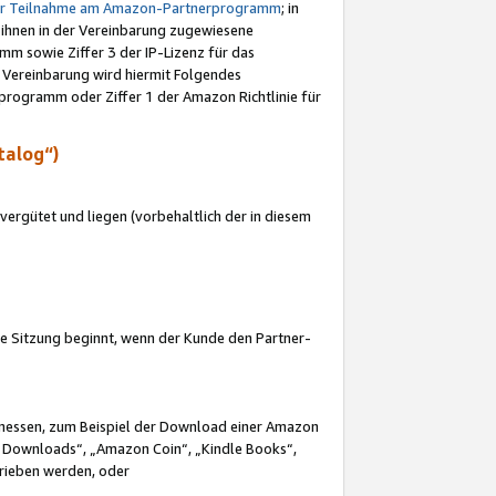
ur Teilnahme am Amazon-Partnerprogramm
; in
 ihnen in der Vereinbarung zugewiesene
m sowie Ziffer 3 der IP-Lizenz für das
 Vereinbarung wird hiermit Folgendes
programm oder Ziffer 1 der Amazon Richtlinie für
talog“)
ergütet und liegen (vorbehaltlich der in diesem
i die Sitzung beginnt, wenn der Kunde den Partner-
Ermessen, zum Beispiel der Download einer Amazon
 Downloads“, „Amazon Coin“, „Kindle Books“,
trieben werden, oder