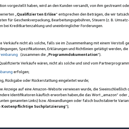
ktion vorgestellt haben, wird an den Kunden versandt, von ihm gestreamt od
erierten „
Qualifizierten Erlöse
“ entsprechen den Beträgen, die wir tatsäch
sten für Geschenkverpackung, Bearbeitungsgebühren, Steuern (z. B. Umsatz-
en bei Kreditkartenzahlung und uneinbringlicher Forderungen.
e Verkäufe nicht als solche, falls sie im Zusammenhang mit einem Verstoß 
ungen, Spezifikationen, Erklärungen und Richtlinien getätigt werden, die 
reinbarung
(zusammen die „
Programmdokumentation
“).
 Qualifizierte Verkäufe wären, nicht als solche und sind vom Partnerprogra
nbarung
erfolgen;
ung, Rückgabe oder Rückerstattung eingeleitet wurde;
ine Anzeige auf eine Amazon-Website verwiesen wurde, die Sieeinschließlich
ndere Identifikatoren käuflich erworben haben,die das Wort „amazon“ oder 
e unten genannten Links) bzw. Abwandlungen oder falsch buchstabierte Varia
e Kostenpflichtige Suchplatzierung
”);