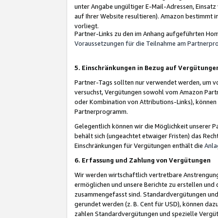
unter Angabe ungültiger E-Mail-Adressen, Einsatz
auf Ihrer Website resultieren). Amazon bestimmt i
vorliegt.
Partner-Links zu den im Anhang aufgeführten Hom
Voraussetzungen für die Teilnahme am Partnerp
5. Einschränkungen in Bezug auf Vergütunge
Partner-Tags sollten nur verwendet werden, um von 
versuchst, Vergütungen sowohl vom Amazon Partn
oder Kombination von Attributions-Links), könne
Partnerprogramm.
Gelegentlich können wir die Möglichkeit unsere
behält sich (ungeachtet etwaiger Fristen) das Rec
Einschränkungen für Vergütungen enthält die
Anla
6. Erfassung und Zahlung von Vergütungen
Wir werden wirtschaftlich vertretbare Anstrengu
ermöglichen und unsere Berichte zu erstellen und 
zusammengefasst sind. Standardvergütungen und s
gerundet werden (z. B. Cent für USD), können dazu
zahlen Standardvergütungen und spezielle Vergüt