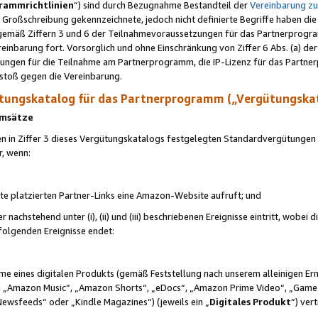
rammrichtlinien
“) sind durch Bezugnahme Bestandteil der
Vereinbarung z
Großschreibung gekennzeichnete, jedoch nicht definierte Begriffe haben die
 gemäß Ziffern 3 und 6 der Teilnahmevoraussetzungen für das Partnerprogram
nbarung fort. Vorsorglich und ohne Einschränkung von Ziffer 6 Abs. (a) der
ungen für die Teilnahme am Partnerprogramm, die IP-Lizenz für das Partner
rstoß gegen die Vereinbarung.
ungskatalog für das Partnerprogramm („Vergütungska
 Umsätze
n in Ziffer 3 dieses Vergütungskatalogs festgelegten Standardvergütungen v
r, wenn:
ite platzierten Partner-Links eine Amazon-Website aufruft; und
r nachstehend unter (i), (ii) und (iii) beschriebenen Ereignisse eintritt, wobe
 folgenden Ereignisse endet:
hme eines digitalen Produkts (gemäß Feststellung nach unserem alleinigen 
 „Amazon Music“, „Amazon Shorts“, „eDocs“, „Amazon Prime Video“, „Game
Newsfeeds“ oder „Kindle Magazines“) (jeweils ein „
Digitales Produkt
“) ver