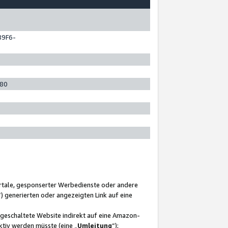
89F6-
280
ortale, gesponserter Werbedienste oder andere
“) generierten oder angezeigten Link auf eine
ngeschaltete Website indirekt auf eine Amazon-
ktiv werden müsste (eine „
Umleitung
“);