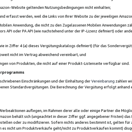
 Amazon-Website geltenden Nutzungsbedingungen nicht einhalten;
t und erfasst werden, weil die Links von Ihrer Website zu der jeweiligen Am
 Mobilen Anwendung, die nicht zu den Zugelassenen Mobilen Anwendungen zählt
s API oder PA API (wie nachstehend unter der IP-Lizenz definiert) oder ander
ie in Ziffer 4 (a) dieses Vergütungskatalogs definiert) (für das Sonderverg
weit nicht im Vertrag abweichend vereinbart, und
ngen von Produkten, die nicht auf einer Produkt-Listenseite verfügbar sind.
nerprogramms
eschriebenen Einschränkungen und der Einhaltung der
Vereinbarung
zahlen wir
ebenen Standardvergütungen. Die Berechnung der Vergütung erfolgt anhand e
beaktionen auflegen, im Rahmen derer alle oder einige Partner die Möglichk
Amazon behält sich (ungeachtet in dieser Ziffer ggf. angegebener Fristen) d
ustellen oder zu modifizieren. Sofern nichts anderes bestimmt ist, gelten 
s nicht um Produktverkäufe geht/nicht zu Produktverkäufen kommt) disqua