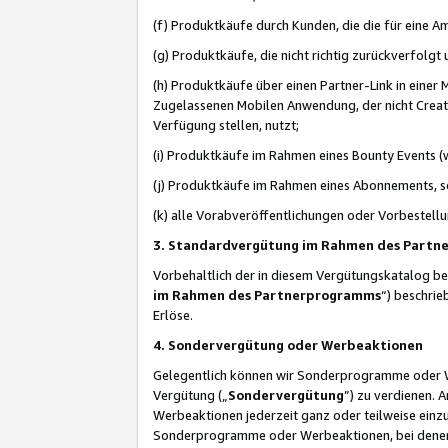
(f) Produktkäufe durch Kunden, die die für eine
(g) Produktkäufe, die nicht richtig zurückverfolg
(h) Produktkäufe über einen Partner-Link in einer
Zugelassenen Mobilen Anwendung, der nicht Creator
Verfügung stellen, nutzt;
(i) Produktkäufe im Rahmen eines Bounty Events (w
(j) Produktkäufe im Rahmen eines Abonnements, so
(k) alle Vorabveröffentlichungen oder Vorbestellu
3. Standardvergütung im Rahmen des Part
Vorbehaltlich der in diesem Vergütungskatalog b
im Rahmen des Partnerprogramms
“) beschri
Erlöse.
4. Sondervergütung oder Werbeaktionen
Gelegentlich können wir Sonderprogramme oder Wer
Vergütung („
Sondervergütung
”) zu verdienen. 
Werbeaktionen jederzeit ganz oder teilweise einz
Sonderprogramme oder Werbeaktionen, bei denen e