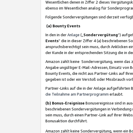
Wesentlichen denen in Ziffer 2 dieses Vergütung
ebenso im Wesentlichen analog für Sonderprogr
Folgende Sondervergütungen sind derzeit verfüg
(a) Bounty Events
In den in der
Anlage
(„
Sondervergütung
“) aufge
Events
“ die in dieser Ziffer 4 (a) beschriebenen 
anspruchsberechtigt sein muss, durch Anklicken ei
der Kunde in der entsprechenden Sitzung die in d
Amazon zahlt keine Sondervergütung, wenn das z
Angabe ungültiger E-Mail-Adressen, Einsatz von B
Bounty Events, die nicht aus Partner-Links auf Ihre
gegeben ist oder ein Verstoß oder Missbrauch vorl
Partner-Links auf die in der Anlage aufgeführte
die Teilnahme am Partnerprogramm
erlaubt.
(b) Bonus-Ereignisse
Bonusereignisse sind in au
beschriebenen Sondervergütungen in Verbindung m
sein muss, durch einen Partner-Link auf Ihrer We
Bonusaktion durchführt.
Amazon zahlt keine Sondervergütung, wenn ein Bon