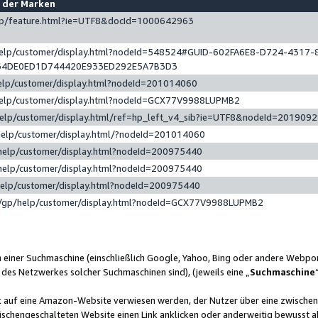
e der Marken
gp/feature.html?ie=UTF8&docId=1000642963
help/customer/display.html?nodeId=548524#GUID-602FA6E8-D724-4317-
64DE0ED1D744420E933ED292E5A7B3D3
elp/customer/display.html?nodeId=201014060
help/customer/display.html?nodeId=GCX77V9988LUPMB2
help/customer/display.html/ref=hp_left_v4_sib?ie=UTF8&nodeId=201909
help/customer/display.html/?nodeId=201014060
help/customer/display.html?nodeId=200975440
help/customer/display.html?nodeId=200975440
help/customer/display.html?nodeId=200975440
/gp/help/customer/display.html?nodeId=GCX77V9988LUPMB2
n einer Suchmaschine (einschließlich Google, Yahoo, Bing oder andere Webp
 des Netzwerkes solcher Suchmaschinen sind), (jeweils eine „
Suchmaschine
nk auf eine Amazon-Website verwiesen werden, der Nutzer über eine zwische
ischengeschalteten Website einen Link anklicken oder anderweitig bewusst a