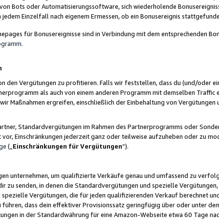
 von Bots oder Automatisierungssoftware, sich wiederholende Bonusereignisse
n jedem Einzelfall nach eigenem Ermessen, ob ein Bonusereignis stattgefund
epages für Bonusereignisse sind in Verbindung mit dem entsprechenden Bonu
rogramm
.
n
den Vergütungen zu profitieren. Falls wir feststellen, dass du (und/oder ein
erprogramm als auch von einem anderen Programm mit demselben Traffic ei
n wir Maßnahmen ergreifen, einschließlich der Einbehaltung von Vergütunge
r Partner, Standardvergütungen im Rahmen des Partnerprogramms oder Sonde
ht vor, Einschränkungen jederzeit ganz oder teilweise aufzuheben oder zu mod
ge
(„
Einschränkungen für Vergütungen
“).
ngen unternehmen, um qualifizierte Verkäufe genau und umfassend zu verfol
dir zu senden, in denen die Standardvergütungen und spezielle Vergütungen, 
pezielle Vergütungen, die für jeden qualifizierenden Verkauf berechnet un
 führen, dass dein effektiver Provisionssatz geringfügig über oder unter dem
ungen in der Standardwährung für eine Amazon-Webseite etwa 60 Tage nach