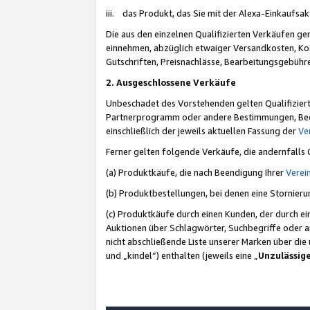
iii. das Produkt, das Sie mit der Alexa-Einkaufsa
Die aus den einzelnen Qualifizierten Verkäufen gen
einnehmen, abzüglich etwaiger Versandkosten, Ko
Gutschriften, Preisnachlässe, Bearbeitungsgebühr
2. Ausgeschlossene Verkäufe
Unbeschadet des Vorstehenden gelten Qualifiziert
Partnerprogramm oder andere Bestimmungen, Beding
einschließlich der jeweils aktuellen Fassung der
Ve
Ferner gelten folgende Verkäufe, die andernfalls
(a) Produktkäufe, die nach Beendigung Ihrer
Verei
(b) Produktbestellungen, bei denen eine Stornier
(c) Produktkäufe durch einen Kunden, der durch e
Auktionen über Schlagwörter, Suchbegriffe oder a
nicht abschließende Liste unserer Marken über di
und „kindel“) enthalten (jeweils eine „
Unzulässig