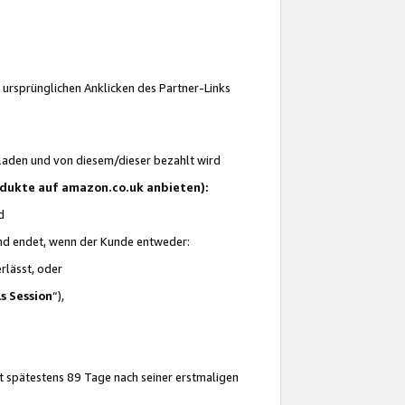
 ursprünglichen Anklicken des Partner-Links
laden und von diesem/dieser bezahlt wird
rodukte auf amazon.co.uk anbieten):
d
 und endet, wenn der Kunde entweder:
erlässt, oder
ls Session
“),
t spätestens 89 Tage nach seiner erstmaligen