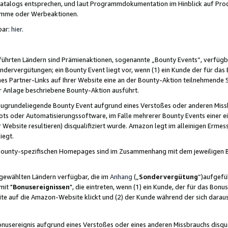
skatalogs entsprechen, und laut Programmdokumentation im Hinblick auf Pr
amme oder Werbeaktionen.
bar:
hier
.
führten Ländern sind Prämienaktionen, sogenannte „Bounty Events“, verfügb
Sondervergütungen; ein Bounty Event liegt vor, wenn (1) ein Kunde der für da
nes Partner-Links auf Ihrer Website eine an der Bounty-Aktion teilnehmende 
er Anlage beschriebene Bounty-Aktion ausführt.
ugrundeliegende Bounty Event aufgrund eines Verstoßes oder anderen Miss
ots oder Automatisierungssoftware, im Falle mehrerer Bounty Events einer e
r Website resultieren) disqualifiziert wurde. Amazon legt im alleinigen Ermess
iegt.
n Bounty-spezifischen Homepages sind im Zusammenhang mit dem jeweiligen
sgewählten Ländern verfügbar, die im
Anhang
(„
Sondervergütung
“)aufgefüh
it "
Bonusereignissen
", die eintreten, wenn (1) ein Kunde, der für das Bon
bsite auf die Amazon-Website klickt und (2) der Kunde während der sich dar
usereignis aufgrund eines Verstoßes oder eines anderen Missbrauchs disqua