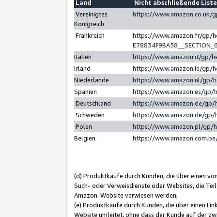
Land
Nicht abschließende List
Vereinigtes
https://www.amazon.co.uk/
Königreich
Frankreich
https://www.amazon.fr/gp/
E78834F9BA58__SECTION_
Italien
https://www.amazon.it/gp/h
Irland
https://www.amazon.ie/gp/
Niederlande
https://www.amazon.nl/gp/
Spanien
https://www.amazon.es/gp/
Deutschland
https://www.amazon.de/gp/
Schweden
https://www.amazon.de/gp/
Polen
https://www.amazon.pl/gp/
Belgien
https://www.amazon.com.be
(d) Produktkäufe durch Kunden, die über einen vo
Such- oder Verweisdienste oder Websites, die Teil
Amazon-Website verwiesen werden;
(e) Produktkäufe durch Kunden, die über einen Li
Website umleitet, ohne dass der Kunde auf der zw