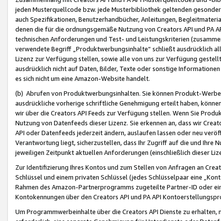
jeden Musterquellcode bzw. jede Musterbibliothek geltenden gesonder
auch Spezifikationen, Benutzerhandbücher, Anleitungen, Begleitmaterial
denen die für die ordnungsgemäße Nutzung von Creators API und PA A
technischen Anforderungen und Test- und Leistungskriterien (zusammen
verwendete Begriff „Produktwerbungsinhalte“ schließt ausdrücklich al
Lizenz zur Verfügung stellen, sowie alle von uns zur Verfügung gestel
ausdrücklich nicht auf Daten, Bilder, Texte oder sonstige Informatione
es sich nicht um eine Amazon-Website handelt.
(b) Abrufen von Produktwerbungsinhalten. Sie können Produkt-Werbein
ausdrückliche vorherige schriftliche Genehmigung erteilt haben, könn
wir über die Creators API Feeds zur Verfügung stellen. Wenn Sie Produk
Nutzung von Datenfeeds dieser Lizenz. Sie erkennen an, dass wir Creat
API oder Datenfeeds jederzeit ändern, auslaufen lassen oder neu veröffe
Verantwortung liegt, sicherzustellen, dass Ihr Zugriff auf die und Ihr
jeweiligen Zeitpunkt aktuellen Anforderungen (einschließlich dieser Liz
Zur Identifizierung Ihres Kontos und zum Stellen von Anfragen an Crea
Schlüssel und einem privaten Schlüssel (jedes Schlüsselpaar eine „Kon
Rahmen des Amazon-Partnerprogramms zugeteilte Partner-ID oder ein
Kontokennungen über den Creators API und PA API Kontoerstellungspro
Um Programmwerbeinhalte über die Creators API Dienste zu erhalten, m