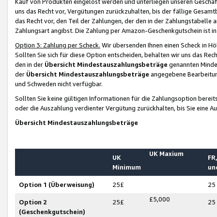
Kauf von Produkten eingelöst werden und unterliegen unseren Geschäf
uns das Recht vor, Vergütungen zurückzuhalten, bis der fällige Gesamt
das Recht vor, den Teil der Zahlungen, der den in der Zahlungstabelle 
Zahlungsart angibst. Die Zahlung per Amazon-Geschenkgutschein ist in
Option 3: Zahlung per Scheck.
Wir übersenden Ihnen einen Scheck in Höh
Sollten Sie sich für diese Option entscheiden, behalten wir uns das Rec
den in der
Übersicht Mindestauszahlungsbeträge
genannten Mindest
der
Übersicht Mindestauszahlungsbeträge
angegebene Bearbeitung
und Schweden nicht verfügbar.
Sollten Sie keine gültigen Informationen für die Zahlungsoption bereit
oder die Auszahlung verdienter Vergütung zurückhalten, bis Sie eine A
Übersicht Mindestauszahlungsbeträge
UK Maxium
UK
FR,
Minimum
un
Option 1 (Überweisung)
25£
25
£5,000
Option 2
25£
25
(Geschenkgutschein)