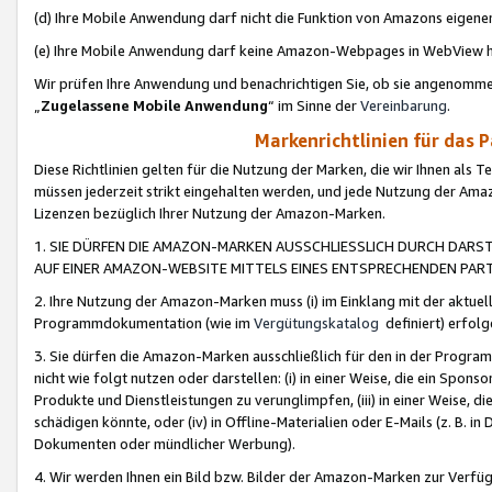
(d) Ihre Mobile Anwendung darf nicht die Funktion von Amazons eige
(e) Ihre Mobile Anwendung darf keine Amazon-Webpages in WebView 
Wir prüfen Ihre Anwendung und benachrichtigen Sie, ob sie angenomm
„
Zugelassene Mobile Anwendung
“ im Sinne der
Vereinbarung
.
Markenrichtlinien für das 
Diese Richtlinien gelten für die Nutzung der Marken, die wir Ihnen als 
müssen jederzeit strikt eingehalten werden, und jede Nutzung der Ama
Lizenzen bezüglich Ihrer Nutzung der Amazon-Marken.
1. SIE DÜRFEN DIE AMAZON-MARKEN AUSSCHLIESSLICH DURCH DARS
AUF EINER AMAZON-WEBSITE MITTELS EINES ENTSPRECHENDEN PART
2. Ihre Nutzung der Amazon-Marken muss (i) im Einklang mit der aktuells
Programmdokumentation (wie im
Vergütungskatalog
definiert) erfolg
3. Sie dürfen die Amazon-Marken ausschließlich für den in der Progr
nicht wie folgt nutzen oder darstellen: (i) in einer Weise, die ein Spo
Produkte und Dienstleistungen zu verunglimpfen, (iii) in einer Weise
schädigen könnte, oder (iv) in Offline-Materialien oder E-Mails (z. B.
Dokumenten oder mündlicher Werbung).
4. Wir werden Ihnen ein Bild bzw. Bilder der Amazon-Marken zur Verfüg