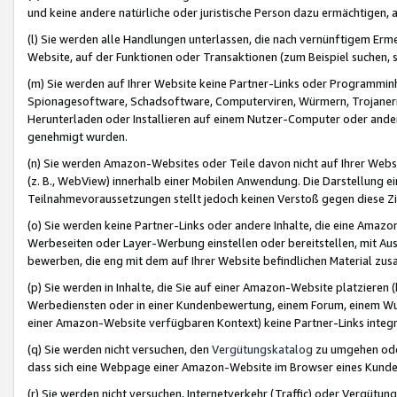
und keine andere natürliche oder juristische Person dazu ermächtigen, a
(l) Sie werden alle Handlungen unterlassen, die nach vernünftigem Erme
Website, auf der Funktionen oder Transaktionen (zum Beispiel suchen, s
(m) Sie werden auf Ihrer Website keine Partner-Links oder Programmin
Spionagesoftware, Schadsoftware, Computerviren, Würmern, Trojaner
Herunterladen oder Installieren auf einem Nutzer-Computer oder ande
genehmigt wurden.
(n) Sie werden Amazon-Websites oder Teile davon nicht auf Ihrer Websi
(z. B., WebView) innerhalb einer Mobilen Anwendung. Die Darstellung ein
Teilnahmevoraussetzungen stellt jedoch keinen Verstoß gegen diese Zif
(o) Sie werden keine Partner-Links oder andere Inhalte, die eine Am
Werbeseiten oder Layer-Werbung einstellen oder bereitstellen, mit Au
bewerben, die eng mit dem auf Ihrer Website befindlichen Material z
(p) Sie werden in Inhalte, die Sie auf einer Amazon-Website platzier
Werbediensten oder in einer Kundenbewertung, einem Forum, einem Wun
einer Amazon-Website verfügbaren Kontext) keine Partner-Links integr
(q) Sie werden nicht versuchen, den
Vergütungskatalog
zu umgehen oder
dass sich eine Webpage einer Amazon-Website im Browser eines Kunden 
(r) Sie werden nicht versuchen, Internetverkehr (Traffic) oder Vergü