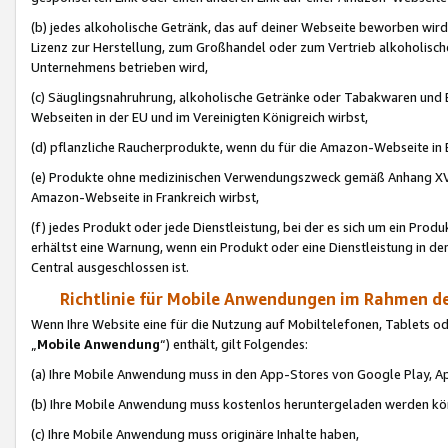
(b) jedes alkoholische Getränk, das auf deiner Webseite beworben wird
Lizenz zur Herstellung, zum Großhandel oder zum Vertrieb alkoholisch
Unternehmens betrieben wird,
(c) Säuglingsnahruhrung, alkoholische Getränke oder Tabakwaren und E
Webseiten in der EU und im Vereinigten Königreich wirbst,
(d) pflanzliche Raucherprodukte, wenn du für die Amazon-Webseite in B
(e) Produkte ohne medizinischen Verwendungszweck gemäß Anhang XVI 
Amazon-Webseite in Frankreich wirbst,
(f) jedes Produkt oder jede Dienstleistung, bei der es sich um ein Prod
erhältst eine Warnung, wenn ein Produkt oder eine Dienstleistung in de
Central ausgeschlossen ist.
Richtlinie für Mobile Anwendungen im Rahmen de
Wenn Ihre Website eine für die Nutzung auf Mobiltelefonen, Tablets 
„
Mobile Anwendung
“) enthält, gilt Folgendes:
(a) Ihre Mobile Anwendung muss in den App-Stores von Google Play, A
(b) Ihre Mobile Anwendung muss kostenlos heruntergeladen werden könn
(c) Ihre Mobile Anwendung muss originäre Inhalte haben,