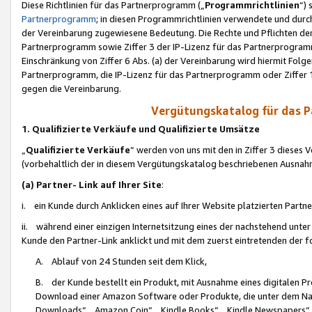
Diese Richtlinien für das Partnerprogramm („
Programmrichtlinien
“)
Partnerprogramm
; in diesen Programmrichtlinien verwendete und durch
der Vereinbarung zugewiesene Bedeutung. Die Rechte und Pflichten de
Partnerprogramm sowie Ziffer 3 der IP-Lizenz für das Partnerprogram
Einschränkung von Ziffer 6 Abs. (a) der Vereinbarung wird hiermit Fol
Partnerprogramm, die IP-Lizenz für das Partnerprogramm oder Ziffer 1
gegen die Vereinbarung.
Vergütungskatalog für das 
1. Qualifizierte Verkäufe und Qualifizierte Umsätze
„
Qualifizierte Verkäufe
“ werden von uns mit den in Ziffer 3 diese
(vorbehaltlich der in diesem Vergütungskatalog beschriebenen Ausnah
(a) Partner- Link auf Ihrer Site
:
i. ein Kunde durch Anklicken eines auf Ihrer Website platzierten Part
ii. während einer einzigen Internetsitzung eines der nachstehend unter (i)
Kunde den Partner-Link anklickt und mit dem zuerst eintretenden der f
A. Ablauf von 24 Stunden seit dem Klick,
B. der Kunde bestellt ein Produkt, mit Ausnahme eines digitalen P
Download einer Amazon Software oder Produkte, die unter dem N
Downloads“, „Amazon Coin“, „Kindle Books“, „Kindle Newspapers“, „