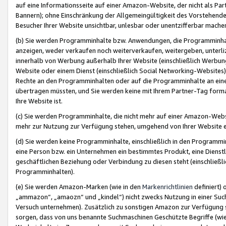
auf eine Informationsseite auf einer Amazon-Website, der nicht als Part
Bannern); ohne Einschränkung der Allgemeingültigkeit des Vorstehende
Besucher Ihrer Website unsichtbar, unlesbar oder unentzifferbar mache
(b) Sie werden Programminhalte bzw. Anwendungen, die Programminhalt
anzeigen, weder verkaufen noch weiterverkaufen, weitergeben, unterli
innerhalb von Werbung außerhalb Ihrer Website (einschließlich Werbun
Website oder einem Dienst (einschließlich Social Networking-Website
Rechte an den Programminhalten oder auf die Programminhalte an eine a
übertragen müssten, und Sie werden keine mit Ihrem Partner-Tag formati
Ihre Website ist.
(c) Sie werden Programminhalte, die nicht mehr auf einer Amazon-Websit
mehr zur Nutzung zur Verfügung stehen, umgehend von Ihrer Website e
(d) Sie werden keine Programminhalte, einschließlich in den Programmin
eine Person bzw. ein Unternehmen ein bestimmtes Produkt, eine Dienstle
geschäftlichen Beziehung oder Verbindung zu diesen steht (einschließli
Programminhalten).
(e) Sie werden Amazon-Marken (wie in den
Markenrichtlinien
definiert) 
„ammazon“, „amaozn“ und „kindel“) nicht zwecks Nutzung in einer Suc
Versuch unternehmen). Zusätzlich zu sonstigen Amazon zur Verfügung 
sorgen, dass von uns benannte Suchmaschinen Geschützte Begriffe (wie 