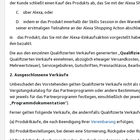
der Kunde schließt einen Kauf des Produkts ab, das Sie mit der Alexa 
C. über Alexa, oder
D. indem er das Produkt innerhalb der Skills Session in den Waren
seiner erstmaligen Teilnahme an der Alexa Shopping Action abschlie
iii. das Produkt, das Sie mit der Alexa-Einkaufsaktion vorgestellt ha
ihm bezahlt.
Die aus den einzelnen Qualifizierten Verkäufen generierten „
Qualifizi
Qualifizierten Verkäufe einnehmen, abzüglich etwaiger Versandkosten
Mehrwertsteuer), Servicegebühren, Gutschriften, Preisnachlässe, Bear
2. Ausgeschlossene Verkäufe
Unbeschadet des Vorstehenden gelten Qualifizierte Verkäufe nicht als
Vergütungskatalog für das Partnerprogramm oder andere Bestimmungen,
wir jeweils für das Partnerprogramm festlegen, einschließlich der jewe
„
Programmdokumentation
“).
Ferner gelten folgende Verkäufe, die andernfalls Qualifizierte Verkä
(a) Produktkäufe, die nach Beendigung Ihrer
Vereinbarung
erfolgen;
(b) Produktbestellungen, bei denen eine Stornierung, Rückgabe oder R