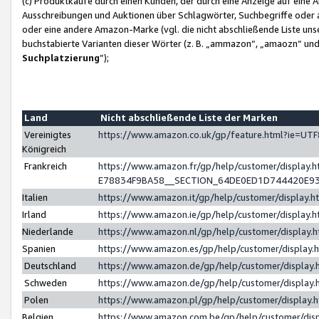
(c) Produktkäufe durch einen Kunden, der durch eine Anzeige auf eine 
Ausschreibungen und Auktionen über Schlagwörter, Suchbegriffe oder 
oder eine andere Amazon-Marke (vgl. die nicht abschließende Liste un
buchstabierte Varianten dieser Wörter (z. B. „ammazon“, „amaozn“ und „
Suchplatzierung
”);
Land
Nicht abschließende Liste der Marken
Vereinigtes
https://www.amazon.co.uk/gp/feature.html?ie=U
Königreich
Frankreich
https://www.amazon.fr/gp/help/customer/displa
E78834F9BA58__SECTION_64DE0ED1D744420E9
Italien
https://www.amazon.it/gp/help/customer/display
Irland
https://www.amazon.ie/gp/help/customer/displa
Niederlande
https://www.amazon.nl/gp/help/customer/display
Spanien
https://www.amazon.es/gp/help/customer/display
Deutschland
https://www.amazon.de/gp/help/customer/displa
Schweden
https://www.amazon.de/gp/help/customer/displa
Polen
https://www.amazon.pl/gp/help/customer/display
Belgien
https://www.amazon.com.be/gp/help/customer/d