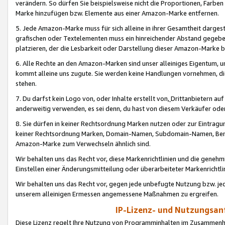
verändern. So dürfen Sie beispielsweise nicht die Proportionen, Farb
Marke hinzufügen bzw. Elemente aus einer Amazon-Marke entfernen.
5. Jede Amazon-Marke muss für sich alleine in ihrer Gesamtheit darge
grafischen oder Textelementen muss ein hinreichender Abstand gegebe
platzieren, der die Lesbarkeit oder Darstellung dieser Amazon-Marke b
6. Alle Rechte an den Amazon-Marken sind unser alleiniges Eigentum, 
kommt alleine uns zugute. Sie werden keine Handlungen vornehmen, 
stehen.
7. Du darfst kein Logo von, oder Inhalte erstellt von,
Drittanbietern au
anderweitig verwenden, es sei denn, du hast von diesem Verkäufer oder
8. Sie dürfen in keiner Rechtsordnung Marken nutzen oder zur Eintragu
keiner Rechtsordnung Marken, Domain-Namen, Subdomain-Namen, Benu
Amazon-Marke zum Verwechseln ähnlich sind.
Wir behalten uns das Recht vor, diese Markenrichtlinien und die gene
Einstellen einer Änderungsmitteilung oder überarbeiteter Markenricht
Wir behalten uns das Recht vor, gegen jede unbefugte Nutzung bzw. jede 
unserem alleinigen Ermessen angemessene Maßnahmen zu ergreifen.
IP-Lizenz- und Nutzungsan
Diese Lizenz regelt Ihre Nutzung von Programminhalten im Zusammen