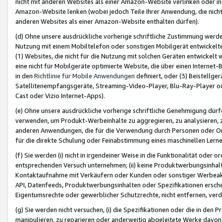
nicht mit anderen Websites als einer Amazon-Website verlinken oder i
Amazon-Website lenken (wobei jedoch Teile Ihrer Anwendung, die nich
anderen Websites als einer Amazon-Website enthalten dürfen).
(d) Ohne unsere ausdrückliche vorherige schriftliche Zustimmung werd
Nutzung mit einem Mobiltelefon oder sonstigen Mobilgerät entwickelt
(1) Websites, die nicht für die Nutzung mit solchen Geräten entwickelt
eine nicht für Mobilgeräte optimierte Website, die über einen Interne
in den
Richtlinie für Mobile Anwendungen
definiert, oder (3) Beistellge
Satellitenempfangsgeräte, Streaming-Video-Player, Blu-Ray-Player ode
Cast oder Vizio Internet-Apps).
(e) Ohne unsere ausdrückliche vorherige schriftliche Genehmigung dürfe
verwenden, um Produkt-Werbeinhalte zu aggregieren, zu analysieren, 
anderen Anwendungen, die für die Verwendung durch Personen oder Or
für die direkte Schulung oder Feinabstimmung eines maschinellen Lern
(f) Sie werden (i) nicht in irgendeiner Weise in die Funktionalität ode
entsprechenden Versuch unternehmen; (ii) keine Produktwerbungsinha
Kontaktaufnahme mit Verkäufern oder Kunden oder sonstiger Werbeaktiv
API, Datenfeeds, Produktwerbungsinhalten oder Spezifikationen erschei
Eigentumsrechte oder gewerblicher Schutzrechte, nicht entfernen, verd
(g) Sie werden nicht versuchen, (i) die Spezifikationen oder die in de
manipulieren, zu reparieren oder anderweitig abgeleitete Werke davon z