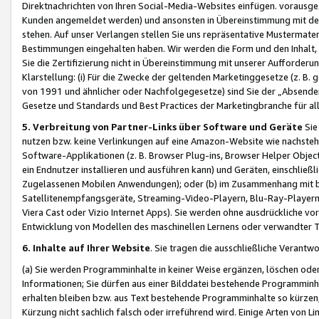
Direktnachrichten von Ihren Social-Media-Websites einfügen. vorausg
Kunden angemeldet werden) und ansonsten in Übereinstimmung mit der
stehen. Auf unser Verlangen stellen Sie uns repräsentative Mustermater
Bestimmungen eingehalten haben. Wir werden die Form und den Inhalt, di
Sie die Zertifizierung nicht in Übereinstimmung mit unserer Aufforderu
Klarstellung: (i) Für die Zwecke der geltenden Marketinggesetze (z. 
von 1991 und ähnlicher oder Nachfolgegesetze) sind Sie der „Absender“ j
Gesetze und Standards und Best Practices der Marketingbranche für 
5. Verbreitung von Partner-Links über Software und Geräte
Sie
nutzen bzw. keine Verlinkungen auf eine Amazon-Website wie nachsteh
Software-Applikationen (z. B. Browser Plug-ins, Browser Helper Objec
ein Endnutzer installieren und ausführen kann) und Geräten, einschlie
Zugelassenen Mobilen Anwendungen); oder (b) im Zusammenhang mit bzw.
Satellitenempfangsgeräte, Streaming-Video-Playern, Blu-Ray-Playern 
Viera Cast oder Vizio Internet Apps). Sie werden ohne ausdrückliche v
Entwicklung von Modellen des maschinellen Lernens oder verwandter 
6. Inhalte auf Ihrer Website
. Sie tragen die ausschließliche Verantwo
(a) Sie werden Programminhalte in keiner Weise ergänzen, löschen oder
Informationen; Sie dürfen aus einer Bilddatei bestehende Programminhal
erhalten bleiben bzw. aus Text bestehende Programminhalte so kürzen, 
Kürzung nicht sachlich falsch oder irreführend wird. Einige Arten von L