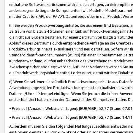
enthaltene Software zurückzuentwickeln, zu zerlegen, zu dekompilier
andere zugrunde liegende Komponenten (wie Modelle, Modellparameter
mit der Creators API, der PA API, Datenfeeds oder in den Produkt Werb
(h) Sie werden Produktwerbungsinhalte, die aus einem Bild bestehen, ni
Zeitraum von bis zu 24 Stunden einen Link auf Produktwerbungsinhalte
die nicht aus Bildern bestehen, für einen Zeitraum von bis zu 24 Stund
Ablauf dieses Zeitraums durch entsprechende Anfrage an die Creators 
Produktwerbungsinhalte aktualisieren und neu darstellen. Sofern wir Ih
Standardidentifikationsnummern (ASINs) für einen unbestimmten Zeitra
Kundenanwendung, dürfen unbeschadet des Vorstehenden Produktwerbu
Zwischenspeicher abgelegt werden. Auf unser Verlangen werden Sie un
die Produktwerbungsinhalte enthält oder nutzt, damit wir Ihre Einhalt
(i) Wenn Sie seltener als stündlich Produktwerbungsinhalte aus Datenfe
Anwendung angezeigten Produktwerbungsinhalte aktualisieren, werden 
Datums-/Uhrzeitstempel einfügen. Wenn Sie jedoch die in Ihrer Anwe
und aktualisiert haben, kann der Datumsteil des Stempels entfallen. Dies
• Preis auf [Amazon-Website einfügen]: [EUR/GBP] 32,77 (Stand 07.01.
• Preis auf [Amazon-Website einfügen]: [EUR/GBP] 32,77 (Stand 14:11 
Außerdem müssen Sie den folgenden Haftungsausschluss entweder neb
ein Pop-up-Fenster, ein Pop-up-Skript oder ein sonstiges vergleichba