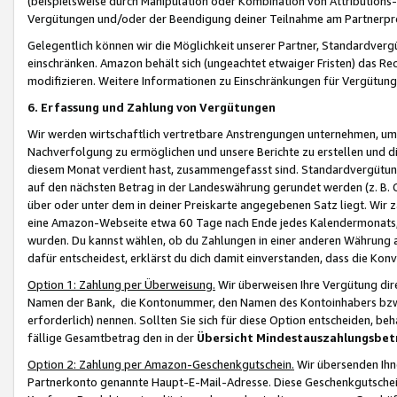
(beispielsweise durch Manipulation oder Kombination von Attributions-
Vergütungen und/oder der Beendigung deiner Teilnahme am Partnerp
Gelegentlich können wir die Möglichkeit unserer Partner, Standardv
einschränken. Amazon behält sich (ungeachtet etwaiger Fristen) das Re
modifizieren. Weitere Informationen zu Einschränkungen für Vergütung
6. Erfassung und Zahlung von Vergütungen
Wir werden wirtschaftlich vertretbare Anstrengungen unternehmen, um 
Nachverfolgung zu ermöglichen und unsere Berichte zu erstellen und di
diesem Monat verdient hast, zusammengefasst sind. Standardvergütung
auf den nächsten Betrag in der Landeswährung gerundet werden (z. B. C
über oder unter dem in deiner Preiskarte angegebenen Satz liegt. Wir
eine Amazon-Webseite etwa 60 Tage nach Ende jedes Kalendermonats, i
wurden. Du kannst wählen, ob du Zahlungen in einer anderen Währung
dafür entscheidest, erklärst du dich damit einverstanden, dass die K
Option 1: Zahlung per Überweisung.
Wir überweisen Ihre Vergütung dir
Namen der Bank, die Kontonummer, den Namen des Kontoinhabers bzw. a
erforderlich) nennen. Sollten Sie sich für diese Option entscheiden, be
fällige Gesamtbetrag den in der
Übersicht Mindestauszahlungsbet
Option 2: Zahlung per Amazon-Geschenkgutschein.
Wir übersenden Ihne
Partnerkonto genannte Haupt-E-Mail-Adresse. Diese Geschenkgutschei