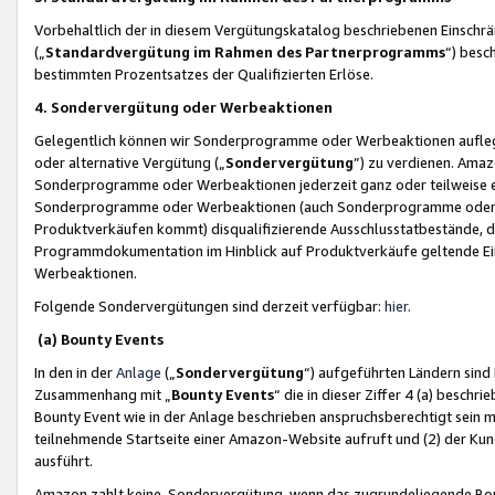
Vorbehaltlich der in diesem Vergütungskatalog beschriebenen Einschr
(„
Standardvergütung im Rahmen des Partnerprogramms
“) besc
bestimmten Prozentsatzes der Qualifizierten Erlöse.
4. Sondervergütung oder Werbeaktionen
Gelegentlich können wir Sonderprogramme oder Werbeaktionen auflegen,
oder alternative Vergütung („
Sondervergütung
”) zu verdienen. Amazo
Sonderprogramme oder Werbeaktionen jederzeit ganz oder teilweise einz
Sonderprogramme oder Werbeaktionen (auch Sonderprogramme oder We
Produktverkäufen kommt) disqualifizierende Ausschlusstatbestände, di
Programmdokumentation im Hinblick auf Produktverkäufe geltende E
Werbeaktionen.
Folgende Sondervergütungen sind derzeit verfügbar:
hier
.
(a) Bounty Events
In den in der
Anlage
(„
Sondervergütung
“) aufgeführten Ländern sind
Zusammenhang mit „
Bounty Events
“ die in dieser Ziffer 4 (a) besch
Bounty Event wie in der Anlage beschrieben anspruchsberechtigt sein mu
teilnehmende Startseite einer Amazon-Website aufruft und (2) der Kun
ausführt.
Amazon zahlt keine Sondervergütung, wenn das zugrundeliegende Boun