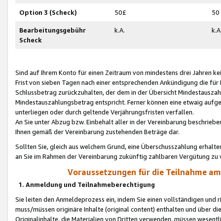
Option 3 (Scheck)
50£
50
Bearbeitungsgebühr
k.A.
k.A
Scheck
Sind auf Ihrem Konto für einen Zeitraum von mindestens drei Jahren kein
Frist von sieben Tagen nach einer entsprechenden Ankündigung die für
Schlussbetrag zurückzuhalten, der dem in der Übersicht Mindestausz
Mindestauszahlungsbetrag entspricht. Ferner können eine etwaig aufg
unterliegen oder durch geltende Verjährungsfristen verfallen.
An Sie unter Abzug bzw. Einbehalt aller in der Vereinbarung beschrieb
Ihnen gemäß der Vereinbarung zustehenden Beträge dar.
Sollten Sie, gleich aus welchem Grund, eine Überschusszahlung erhalte
an Sie im Rahmen der Vereinbarung zukünftig zahlbaren Vergütung zu 
Voraussetzungen für die Teilnahme a
1. Anmeldung und Teilnahmeberechtigung
Sie leiten den Anmeldeprozess ein, indem Sie einen vollständigen und 
muss/müssen originäre Inhalte (original content) enthalten und über d
Originalinhalte, die Materialien von Dritten verwenden, müssen wese