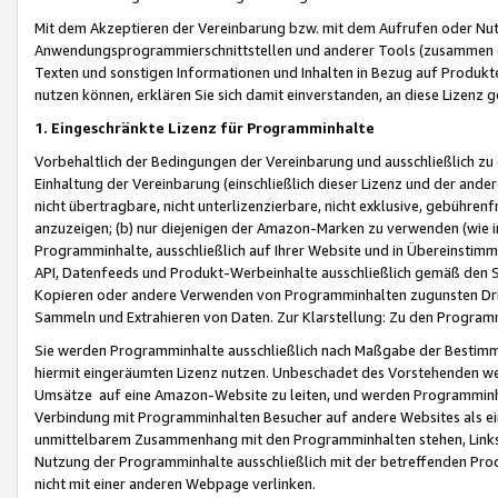
Mit dem Akzeptieren der Vereinbarung bzw. mit dem Aufrufen oder Nutz
Anwendungsprogrammierschnittstellen und anderer Tools (zusammen die
Texten und sonstigen Informationen und Inhalten in Bezug auf Produkte
nutzen können, erklären Sie sich damit einverstanden, an diese Lizenz 
1. Eingeschränkte Lizenz für Programminhalte
Vorbehaltlich der Bedingungen der Vereinbarung und ausschließlich z
Einhaltung der Vereinbarung (einschließlich dieser Lizenz und der ande
nicht übertragbare, nicht unterlizenzierbare, nicht exklusive, gebühren
anzuzeigen; (b) nur diejenigen der Amazon-Marken zu verwenden (wie in 
Programminhalte, ausschließlich auf Ihrer Website und in Übereinstimmu
API, Datenfeeds und Produkt-Werbeinhalte ausschließlich gemäß den Spe
Kopieren oder andere Verwenden von Programminhalten zugunsten Dri
Sammeln und Extrahieren von Daten. Zur Klarstellung: Zu den Program
Sie werden Programminhalte ausschließlich nach Maßgabe der Besti
hiermit eingeräumten Lizenz nutzen. Unbeschadet des Vorstehenden we
Umsätze auf eine Amazon-Website zu leiten, und werden Programminhal
Verbindung mit Programminhalten Besucher auf andere Websites als ein
unmittelbarem Zusammenhang mit den Programminhalten stehen, Links z
Nutzung der Programminhalte ausschließlich mit der betreffenden Pr
nicht mit einer anderen Webpage verlinken.