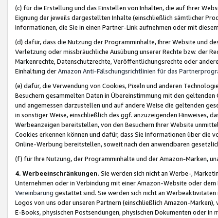
(c) für die Erstellung und das Einstellen von Inhalten, die auf Ihrer We
Eignung der jeweils dargestellten Inhalte (einschließlich sämtlicher 
Informationen, die Sie in einen Partner-Link aufnehmen oder mit diese
(d) dafür, dass die Nutzung der Programminhalte, Ihrer Website und des 
Verletzung oder missbräuchliche Ausübung unserer Rechte bzw. der Recht
Markenrechte, Datenschutzrechte, Veröffentlichungsrechte oder anderer
Einhaltung der
Amazon Anti-Fälschungsrichtlinien für das Partnerpro
(e) dafür, die Verwendung von Cookies, Pixeln und anderen Technologien
Besuchern gesammelten Daten in Übereinstimmung mit den geltenden Ge
und angemessen darzustellen und auf andere Weise die geltenden geset
in sonstiger Weise, einschließlich des ggf. anzuzeigenden Hinweises, d
Werbeanzeigen bereitstellen, von den Besuchern Ihrer Website unmitte
Cookies erkennen können und dafür, dass Sie Informationen über die v
Online-Werbung bereitstellen, soweit nach den anwendbaren gesetzlic
(f) für Ihre Nutzung, der Programminhalte und der Amazon-Marken, u
4. Werbeeinschränkungen.
Sie werden sich nicht an Werbe-, Market
Unternehmen oder in Verbindung mit einer Amazon-Website oder dem Pa
Vereinbarung
gestattet sind. Sie werden sich nicht an Werbeaktivitäten
Logos von uns oder unseren Partnern (einschließlich Amazon-Marken), 
E-Books, physischen Postsendungen, physischen Dokumenten oder in 