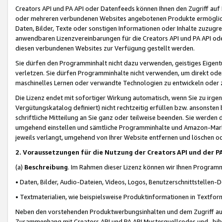
Creators API und PA API oder Datenfeeds können Ihnen den Zugriff auf D
oder mehreren verbundenen Websites angebotenen Produkte ermögliche
Daten, Bilder, Texte oder sonstigen Informationen oder Inhalte zuzugre
anwendbaren Lizenzvereinbarungen für die Creators API und PA API od
diesen verbundenen Websites zur Verfügung gestellt werden.
Sie dürfen den Programminhalt nicht dazu verwenden, geistiges Eigent
verletzen. Sie dürfen Programminhalte nicht verwenden, um direkt ode
maschinelles Lernen oder verwandte Technologien zu entwickeln oder zu
Die Lizenz endet mit sofortiger Wirkung automatisch, wenn Sie zu irg
Vergütungskatalog definiert) nicht rechtzeitig erfüllen bzw. ansonsten
schriftliche Mitteilung an Sie ganz oder teilweise beenden. Sie werden
umgehend einstellen und sämtliche Programminhalte und Amazon-Marke
jeweils verlangt, umgehend von Ihrer Website entfernen und löschen od
2. Voraussetzungen für die Nutzung der Creators API und der P
(a)
Beschreibung
. Im Rahmen dieser Lizenz können wir Ihnen Programmi
• Daten, Bilder, Audio-Dateien, Videos, Logos, Benutzerschnittstellen-
• Textmaterialien, wie beispielsweise Produktinformationen in Textfor
Neben den vorstehenden Produktwerbungsinhalten und dem Zugriff auf 
Zusammenhang mit Creators API und PA API Musterquellcodes und -bibli