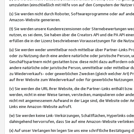
umzuleiten (einschließlich mit Hilfe von auf den Computern der Nutzer i
(s) Sie werden nicht durch Roboter, Softwareprogramme oder auf andere
Amazon-Website generieren.
(t) Sie werden unsere Kundenrezensionen oder Sternebewertungen wed
nutzen, es sei denn, Sie haben über die Creators API und die PA API e
erfüllen die in der Lizenz beschriebenen Voraussetzungen für die Nutzu
(u) Sie werden weder unmittelbar noch mittelbar über Partner-Links P
oder zu Nutzung durch eine andere natürliche oder juristische Person,
Geschäftspartnern nicht gestatten bzw. diese nicht dazu auffordern od
andere natürliche oder juristische Person, unmittelbar oder mittelbar
zu Wiederverkaufs- oder gewerblichen Zwecken (gleich welcher Art) 
auf Ihrer Website zum Wiederverkauf oder für gewerbliche Nutzungen 
(v) Sie werden die URL Ihrer Website, die die Partner-Links enthält b
werden, nicht in einer Weise tarnen, verstecken, manipulieren oder and
nicht mit angemessenem Aufwand in der Lage sind, die Website oder A
Links eine Amazon-Website aufruft.
(w) Sie werden keine Link-Verkürzungen, Schaltflächen, Hyperlinks ode
dahingehend hervorrufen, dass Sie auf eine Amazon-Website verlinken
(x) Auf unser Verlangen hin legen Sie uns eine schriftliche Bestätigung