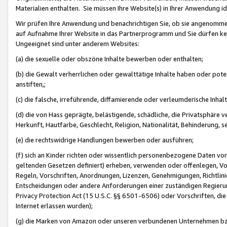
Materialien enthalten. Sie müssen Ihre Website(s) in Ihrer Anwendung ide
Wir prüfen Ihre Anwendung und benachrichtigen Sie, ob sie angenommen
auf Aufnahme Ihrer Website in das Partnerprogramm und Sie dürfen kei
Ungeeignet sind unter anderem Websites:
(a) die sexuelle oder obszöne Inhalte bewerben oder enthalten;
(b) die Gewalt verherrlichen oder gewalttätige Inhalte haben oder pot
anstiften,;
(c) die falsche, irreführende, diffamierende oder verleumderische Inha
(d) die von Hass geprägte, belästigende, schädliche, die Privatsphäre v
Herkunft, Hautfarbe, Geschlecht, Religion, Nationalität, Behinderung, 
(e) die rechtswidrige Handlungen bewerben oder ausführen;
(f) sich an Kinder richten oder wissentlich personenbezogene Daten vo
geltenden Gesetzen definiert) erheben, verwenden oder offenlegen, Vo
Regeln, Vorschriften, Anordnungen, Lizenzen, Genehmigungen, Richtlini
Entscheidungen oder andere Anforderungen einer zuständigen Regierung
Privacy Protection Act (15 U.S.C. §§ 6501-6506) oder Vorschriften, di
Internet erlassen wurden);
(g) die Marken von Amazon oder unseren verbundenen Unternehmen b