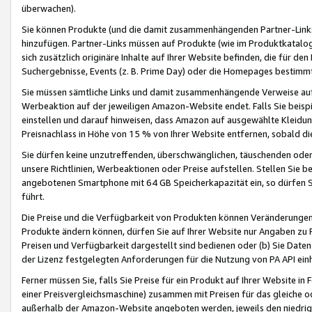
überwachen).
Sie können Produkte (und die damit zusammenhängenden Partner-Links)
hinzufügen. Partner-Links müssen auf Produkte (wie im Produktkatalog de
sich zusätzlich originäre Inhalte auf Ihrer Website befinden, die für 
Suchergebnisse, Events (z. B. Prime Day) oder die Homepages bestimmte
Sie müssen sämtliche Links und damit zusammenhängende Verweise auf z
Werbeaktion auf der jeweiligen Amazon-Website endet. Falls Sie beisp
einstellen und darauf hinweisen, dass Amazon auf ausgewählte Kleidun
Preisnachlass in Höhe von 15 % von Ihrer Website entfernen, sobald di
Sie dürfen keine unzutreffenden, überschwänglichen, täuschenden od
unsere Richtlinien, Werbeaktionen oder Preise aufstellen. Stellen Sie 
angebotenen Smartphone mit 64 GB Speicherkapazität ein, so dürfen S
führt.
Die Preise und die Verfügbarkeit von Produkten können Veränderungen 
Produkte ändern können, dürfen Sie auf Ihrer Website nur Angaben zu P
Preisen und Verfügbarkeit dargestellt sind bedienen oder (b) Sie Daten
der Lizenz festgelegten Anforderungen für die Nutzung von PA API einh
Ferner müssen Sie, falls Sie Preise für ein Produkt auf Ihrer Website in 
einer Preisvergleichsmaschine) zusammen mit Preisen für das gleiche o
außerhalb der Amazon-Website angeboten werden, jeweils den niedrigst