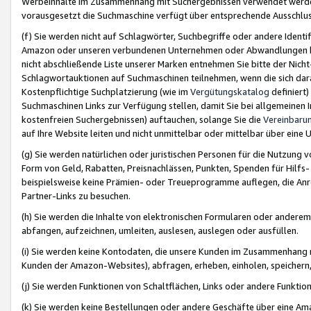
Werbeinhalte im Zusammenhang mit Suchergebnissen verwendet werden,
vorausgesetzt die Suchmaschine verfügt über entsprechende Ausschlu
(f) Sie werden nicht auf Schlagwörter, Suchbegriffe oder andere Ident
Amazon oder unseren verbundenen Unternehmen oder Abwandlungen bzw
nicht abschließende Liste unserer Marken entnehmen Sie bitte der Nich
Schlagwortauktionen auf Suchmaschinen teilnehmen, wenn die sich da
Kostenpflichtige Suchplatzierung (wie im
Vergütungskatalog
definiert
Suchmaschinen Links zur Verfügung stellen, damit Sie bei allgemeinen I
kostenfreien Suchergebnissen) auftauchen, solange Sie die
Vereinbaru
auf Ihre Website leiten und nicht unmittelbar oder mittelbar über eine
(g) Sie werden natürlichen oder juristischen Personen für die Nutzung 
Form von Geld, Rabatten, Preisnachlässen, Punkten, Spenden für Hilfs
beispielsweise keine Prämien- oder Treueprogramme auflegen, die Anrei
Partner-Links zu besuchen.
(h) Sie werden die Inhalte von elektronischen Formularen oder anderem M
abfangen, aufzeichnen, umleiten, auslesen, auslegen oder ausfüllen.
(i) Sie werden keine Kontodaten, die unsere Kunden im Zusammenhang 
Kunden der Amazon-Websites), abfragen, erheben, einholen, speichern,
(j) Sie werden Funktionen von Schaltflächen, Links oder andere Funkti
(k) Sie werden keine Bestellungen oder andere Geschäfte über eine Ama