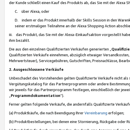
der Kunde schließt einen Kauf des Produkts ab, das Sie mit der Alexa 
C. über Alexa, oder
D. indem er das Produkt innerhalb der Skills Session in den Waren
seiner erstmaligen Teilnahme an der Alexa Shopping Action abschlie
iii. das Produkt, das Sie mit der Alexa-Einkaufsaktion vorgestellt ha
ihm bezahlt.
Die aus den einzelnen Qualifizierten Verkäufen generierten „
Qualifizi
Qualifizierten Verkäufe einnehmen, abzüglich etwaiger Versandkosten
Mehrwertsteuer), Servicegebühren, Gutschriften, Preisnachlässe, Bear
2. Ausgeschlossene Verkäufe
Unbeschadet des Vorstehenden gelten Qualifizierte Verkäufe nicht als
Vergütungskatalog für das Partnerprogramm oder andere Bestimmungen,
wir jeweils für das Partnerprogramm festlegen, einschließlich der jewe
„
Programmdokumentation
“).
Ferner gelten folgende Verkäufe, die andernfalls Qualifizierte Verkä
(a) Produktkäufe, die nach Beendigung Ihrer
Vereinbarung
erfolgen;
(b) Produktbestellungen, bei denen eine Stornierung, Rückgabe oder R