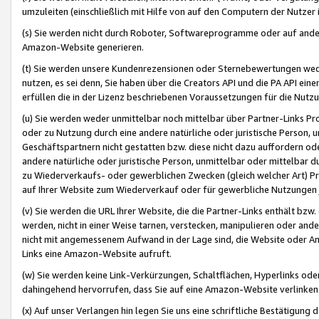
umzuleiten (einschließlich mit Hilfe von auf den Computern der Nutzer i
(s) Sie werden nicht durch Roboter, Softwareprogramme oder auf andere
Amazon-Website generieren.
(t) Sie werden unsere Kundenrezensionen oder Sternebewertungen wed
nutzen, es sei denn, Sie haben über die Creators API und die PA API e
erfüllen die in der Lizenz beschriebenen Voraussetzungen für die Nutzu
(u) Sie werden weder unmittelbar noch mittelbar über Partner-Links P
oder zu Nutzung durch eine andere natürliche oder juristische Person,
Geschäftspartnern nicht gestatten bzw. diese nicht dazu auffordern od
andere natürliche oder juristische Person, unmittelbar oder mittelbar
zu Wiederverkaufs- oder gewerblichen Zwecken (gleich welcher Art) 
auf Ihrer Website zum Wiederverkauf oder für gewerbliche Nutzungen 
(v) Sie werden die URL Ihrer Website, die die Partner-Links enthält b
werden, nicht in einer Weise tarnen, verstecken, manipulieren oder and
nicht mit angemessenem Aufwand in der Lage sind, die Website oder A
Links eine Amazon-Website aufruft.
(w) Sie werden keine Link-Verkürzungen, Schaltflächen, Hyperlinks ode
dahingehend hervorrufen, dass Sie auf eine Amazon-Website verlinken
(x) Auf unser Verlangen hin legen Sie uns eine schriftliche Bestätigung