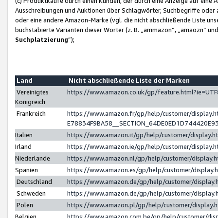
(c) Produktkäufe durch einen Kunden, der durch eine Anzeige auf eine 
Ausschreibungen und Auktionen über Schlagwörter, Suchbegriffe oder 
oder eine andere Amazon-Marke (vgl. die nicht abschließende Liste un
buchstabierte Varianten dieser Wörter (z. B. „ammazon“, „amaozn“ und „
Suchplatzierung
”);
Land
Nicht abschließende Liste der Marken
Vereinigtes
https://www.amazon.co.uk/gp/feature.html?ie=U
Königreich
Frankreich
https://www.amazon.fr/gp/help/customer/displa
E78834F9BA58__SECTION_64DE0ED1D744420E9
Italien
https://www.amazon.it/gp/help/customer/display
Irland
https://www.amazon.ie/gp/help/customer/displa
Niederlande
https://www.amazon.nl/gp/help/customer/display
Spanien
https://www.amazon.es/gp/help/customer/display
Deutschland
https://www.amazon.de/gp/help/customer/displa
Schweden
https://www.amazon.de/gp/help/customer/displa
Polen
https://www.amazon.pl/gp/help/customer/display
Belgien
https://www.amazon.com.be/gp/help/customer/d