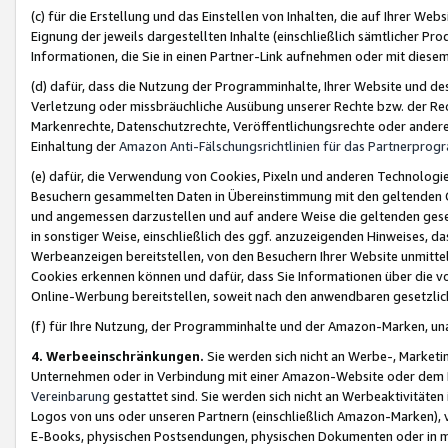
(c) für die Erstellung und das Einstellen von Inhalten, die auf Ihrer We
Eignung der jeweils dargestellten Inhalte (einschließlich sämtlicher 
Informationen, die Sie in einen Partner-Link aufnehmen oder mit diese
(d) dafür, dass die Nutzung der Programminhalte, Ihrer Website und des 
Verletzung oder missbräuchliche Ausübung unserer Rechte bzw. der Recht
Markenrechte, Datenschutzrechte, Veröffentlichungsrechte oder anderer
Einhaltung der
Amazon Anti-Fälschungsrichtlinien für das Partnerpro
(e) dafür, die Verwendung von Cookies, Pixeln und anderen Technologien
Besuchern gesammelten Daten in Übereinstimmung mit den geltenden Ge
und angemessen darzustellen und auf andere Weise die geltenden geset
in sonstiger Weise, einschließlich des ggf. anzuzeigenden Hinweises, d
Werbeanzeigen bereitstellen, von den Besuchern Ihrer Website unmitte
Cookies erkennen können und dafür, dass Sie Informationen über die v
Online-Werbung bereitstellen, soweit nach den anwendbaren gesetzlic
(f) für Ihre Nutzung, der Programminhalte und der Amazon-Marken, u
4. Werbeeinschränkungen.
Sie werden sich nicht an Werbe-, Market
Unternehmen oder in Verbindung mit einer Amazon-Website oder dem Pa
Vereinbarung
gestattet sind. Sie werden sich nicht an Werbeaktivitäten
Logos von uns oder unseren Partnern (einschließlich Amazon-Marken), 
E-Books, physischen Postsendungen, physischen Dokumenten oder in 