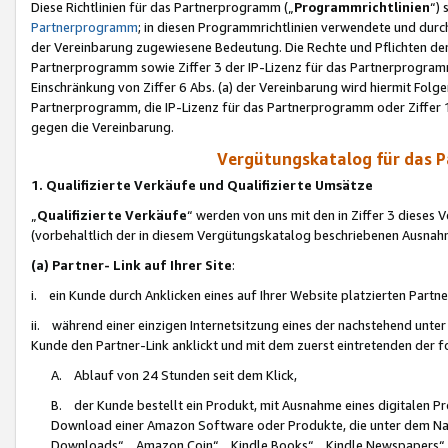
Diese Richtlinien für das Partnerprogramm („
Programmrichtlinien
“)
Partnerprogramm
; in diesen Programmrichtlinien verwendete und durch
der Vereinbarung zugewiesene Bedeutung. Die Rechte und Pflichten de
Partnerprogramm sowie Ziffer 3 der IP-Lizenz für das Partnerprogram
Einschränkung von Ziffer 6 Abs. (a) der Vereinbarung wird hiermit Fol
Partnerprogramm, die IP-Lizenz für das Partnerprogramm oder Ziffer 1
gegen die Vereinbarung.
Vergütungskatalog für das 
1. Qualifizierte Verkäufe und Qualifizierte Umsätze
„
Qualifizierte Verkäufe
“ werden von uns mit den in Ziffer 3 diese
(vorbehaltlich der in diesem Vergütungskatalog beschriebenen Ausnah
(a) Partner- Link auf Ihrer Site
:
i. ein Kunde durch Anklicken eines auf Ihrer Website platzierten Part
ii. während einer einzigen Internetsitzung eines der nachstehend unter (i)
Kunde den Partner-Link anklickt und mit dem zuerst eintretenden der f
A. Ablauf von 24 Stunden seit dem Klick,
B. der Kunde bestellt ein Produkt, mit Ausnahme eines digitalen P
Download einer Amazon Software oder Produkte, die unter dem N
Downloads“, „Amazon Coin“, „Kindle Books“, „Kindle Newspapers“, „