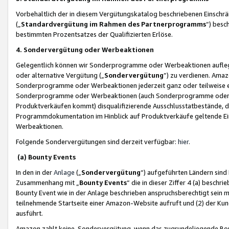
Vorbehaltlich der in diesem Vergütungskatalog beschriebenen Einschr
(„
Standardvergütung im Rahmen des Partnerprogramms
“) besc
bestimmten Prozentsatzes der Qualifizierten Erlöse.
4. Sondervergütung oder Werbeaktionen
Gelegentlich können wir Sonderprogramme oder Werbeaktionen auflegen,
oder alternative Vergütung („
Sondervergütung
”) zu verdienen. Amazo
Sonderprogramme oder Werbeaktionen jederzeit ganz oder teilweise einz
Sonderprogramme oder Werbeaktionen (auch Sonderprogramme oder We
Produktverkäufen kommt) disqualifizierende Ausschlusstatbestände, di
Programmdokumentation im Hinblick auf Produktverkäufe geltende E
Werbeaktionen.
Folgende Sondervergütungen sind derzeit verfügbar:
hier
.
(a) Bounty Events
In den in der
Anlage
(„
Sondervergütung
“) aufgeführten Ländern sind
Zusammenhang mit „
Bounty Events
“ die in dieser Ziffer 4 (a) besch
Bounty Event wie in der Anlage beschrieben anspruchsberechtigt sein mu
teilnehmende Startseite einer Amazon-Website aufruft und (2) der Kun
ausführt.
Amazon zahlt keine Sondervergütung, wenn das zugrundeliegende Boun