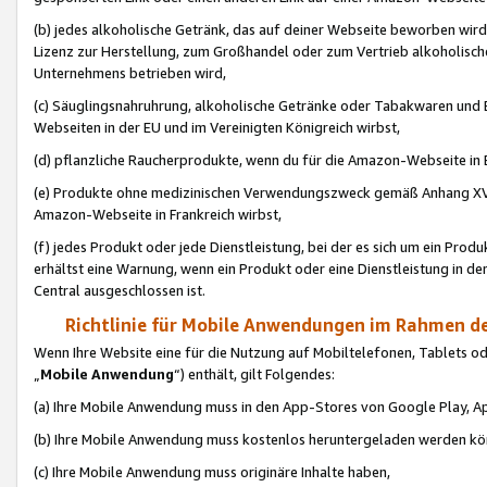
(b) jedes alkoholische Getränk, das auf deiner Webseite beworben wird
Lizenz zur Herstellung, zum Großhandel oder zum Vertrieb alkoholisch
Unternehmens betrieben wird,
(c) Säuglingsnahruhrung, alkoholische Getränke oder Tabakwaren und E
Webseiten in der EU und im Vereinigten Königreich wirbst,
(d) pflanzliche Raucherprodukte, wenn du für die Amazon-Webseite in B
(e) Produkte ohne medizinischen Verwendungszweck gemäß Anhang XVI 
Amazon-Webseite in Frankreich wirbst,
(f) jedes Produkt oder jede Dienstleistung, bei der es sich um ein Prod
erhältst eine Warnung, wenn ein Produkt oder eine Dienstleistung in de
Central ausgeschlossen ist.
Richtlinie für Mobile Anwendungen im Rahmen de
Wenn Ihre Website eine für die Nutzung auf Mobiltelefonen, Tablets 
„
Mobile Anwendung
“) enthält, gilt Folgendes:
(a) Ihre Mobile Anwendung muss in den App-Stores von Google Play, A
(b) Ihre Mobile Anwendung muss kostenlos heruntergeladen werden könn
(c) Ihre Mobile Anwendung muss originäre Inhalte haben,