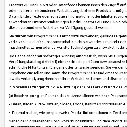
Creators API und PA API oder Datenfeeds können Ihnen den Zugriff auf D
oder mehreren verbundenen Websites angebotenen Produkte ermögliche
Daten, Bilder, Texte oder sonstigen Informationen oder Inhalte zuzugre
anwendbaren Lizenzvereinbarungen für die Creators API und PA API od
diesen verbundenen Websites zur Verfügung gestellt werden.
Sie dürfen den Programminhalt nicht dazu verwenden, geistiges Eigent
verletzen. Sie dürfen Programminhalte nicht verwenden, um direkt ode
maschinelles Lernen oder verwandte Technologien zu entwickeln oder zu
Die Lizenz endet mit sofortiger Wirkung automatisch, wenn Sie zu irg
Vergütungskatalog definiert) nicht rechtzeitig erfüllen bzw. ansonsten
schriftliche Mitteilung an Sie ganz oder teilweise beenden. Sie werden
umgehend einstellen und sämtliche Programminhalte und Amazon-Marke
jeweils verlangt, umgehend von Ihrer Website entfernen und löschen od
2. Voraussetzungen für die Nutzung der Creators API und der P
(a)
Beschreibung
. Im Rahmen dieser Lizenz können wir Ihnen Programmi
• Daten, Bilder, Audio-Dateien, Videos, Logos, Benutzerschnittstellen-
• Textmaterialien, wie beispielsweise Produktinformationen in Textfor
Neben den vorstehenden Produktwerbungsinhalten und dem Zugriff auf 
Zusammenhang mit Creators API und PA API Musterquellcodes und -bibli