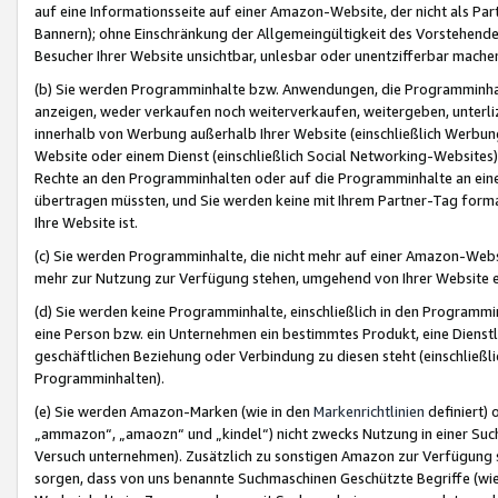
auf eine Informationsseite auf einer Amazon-Website, der nicht als Part
Bannern); ohne Einschränkung der Allgemeingültigkeit des Vorstehende
Besucher Ihrer Website unsichtbar, unlesbar oder unentzifferbar mache
(b) Sie werden Programminhalte bzw. Anwendungen, die Programminhalt
anzeigen, weder verkaufen noch weiterverkaufen, weitergeben, unterli
innerhalb von Werbung außerhalb Ihrer Website (einschließlich Werbun
Website oder einem Dienst (einschließlich Social Networking-Website
Rechte an den Programminhalten oder auf die Programminhalte an eine a
übertragen müssten, und Sie werden keine mit Ihrem Partner-Tag formati
Ihre Website ist.
(c) Sie werden Programminhalte, die nicht mehr auf einer Amazon-Websit
mehr zur Nutzung zur Verfügung stehen, umgehend von Ihrer Website e
(d) Sie werden keine Programminhalte, einschließlich in den Programmin
eine Person bzw. ein Unternehmen ein bestimmtes Produkt, eine Dienstle
geschäftlichen Beziehung oder Verbindung zu diesen steht (einschließli
Programminhalten).
(e) Sie werden Amazon-Marken (wie in den
Markenrichtlinien
definiert) 
„ammazon“, „amaozn“ und „kindel“) nicht zwecks Nutzung in einer Suc
Versuch unternehmen). Zusätzlich zu sonstigen Amazon zur Verfügung 
sorgen, dass von uns benannte Suchmaschinen Geschützte Begriffe (wie 