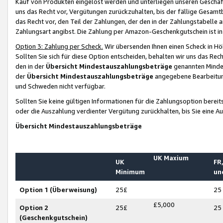
Kauf von Produkten eingelöst werden und unterliegen unseren Geschäf
uns das Recht vor, Vergütungen zurückzuhalten, bis der fällige Gesamt
das Recht vor, den Teil der Zahlungen, der den in der Zahlungstabelle 
Zahlungsart angibst. Die Zahlung per Amazon-Geschenkgutschein ist in
Option 3: Zahlung per Scheck.
Wir übersenden Ihnen einen Scheck in Höh
Sollten Sie sich für diese Option entscheiden, behalten wir uns das Rec
den in der
Übersicht Mindestauszahlungsbeträge
genannten Mindest
der
Übersicht Mindestauszahlungsbeträge
angegebene Bearbeitung
und Schweden nicht verfügbar.
Sollten Sie keine gültigen Informationen für die Zahlungsoption bereit
oder die Auszahlung verdienter Vergütung zurückhalten, bis Sie eine A
Übersicht Mindestauszahlungsbeträge
UK Maxium
UK
FR,
Minimum
un
Option 1 (Überweisung)
25£
25
£5,000
Option 2
25£
25
(Geschenkgutschein)