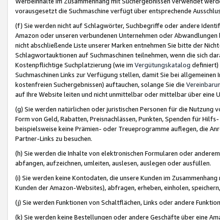
Werbeinhalte im Zusammenhang mit Suchergebnissen verwendet werden,
vorausgesetzt die Suchmaschine verfügt über entsprechende Ausschlu
(f) Sie werden nicht auf Schlagwörter, Suchbegriffe oder andere Ident
Amazon oder unseren verbundenen Unternehmen oder Abwandlungen bzw
nicht abschließende Liste unserer Marken entnehmen Sie bitte der Nich
Schlagwortauktionen auf Suchmaschinen teilnehmen, wenn die sich da
Kostenpflichtige Suchplatzierung (wie im
Vergütungskatalog
definiert
Suchmaschinen Links zur Verfügung stellen, damit Sie bei allgemeinen I
kostenfreien Suchergebnissen) auftauchen, solange Sie die
Vereinbaru
auf Ihre Website leiten und nicht unmittelbar oder mittelbar über eine
(g) Sie werden natürlichen oder juristischen Personen für die Nutzung 
Form von Geld, Rabatten, Preisnachlässen, Punkten, Spenden für Hilfs
beispielsweise keine Prämien- oder Treueprogramme auflegen, die Anrei
Partner-Links zu besuchen.
(h) Sie werden die Inhalte von elektronischen Formularen oder anderem M
abfangen, aufzeichnen, umleiten, auslesen, auslegen oder ausfüllen.
(i) Sie werden keine Kontodaten, die unsere Kunden im Zusammenhang 
Kunden der Amazon-Websites), abfragen, erheben, einholen, speichern,
(j) Sie werden Funktionen von Schaltflächen, Links oder andere Funkti
(k) Sie werden keine Bestellungen oder andere Geschäfte über eine Ama