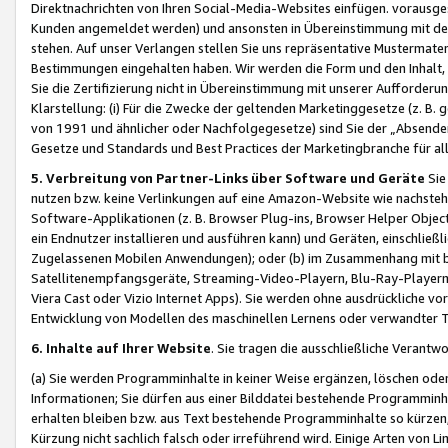
Direktnachrichten von Ihren Social-Media-Websites einfügen. vorausg
Kunden angemeldet werden) und ansonsten in Übereinstimmung mit der
stehen. Auf unser Verlangen stellen Sie uns repräsentative Mustermater
Bestimmungen eingehalten haben. Wir werden die Form und den Inhalt, di
Sie die Zertifizierung nicht in Übereinstimmung mit unserer Aufforderu
Klarstellung: (i) Für die Zwecke der geltenden Marketinggesetze (z. 
von 1991 und ähnlicher oder Nachfolgegesetze) sind Sie der „Absender“ j
Gesetze und Standards und Best Practices der Marketingbranche für 
5. Verbreitung von Partner-Links über Software und Geräte
Sie
nutzen bzw. keine Verlinkungen auf eine Amazon-Website wie nachsteh
Software-Applikationen (z. B. Browser Plug-ins, Browser Helper Objec
ein Endnutzer installieren und ausführen kann) und Geräten, einschlie
Zugelassenen Mobilen Anwendungen); oder (b) im Zusammenhang mit bzw.
Satellitenempfangsgeräte, Streaming-Video-Playern, Blu-Ray-Playern 
Viera Cast oder Vizio Internet Apps). Sie werden ohne ausdrückliche v
Entwicklung von Modellen des maschinellen Lernens oder verwandter 
6. Inhalte auf Ihrer Website
. Sie tragen die ausschließliche Verantwo
(a) Sie werden Programminhalte in keiner Weise ergänzen, löschen oder
Informationen; Sie dürfen aus einer Bilddatei bestehende Programminhal
erhalten bleiben bzw. aus Text bestehende Programminhalte so kürzen, 
Kürzung nicht sachlich falsch oder irreführend wird. Einige Arten von L