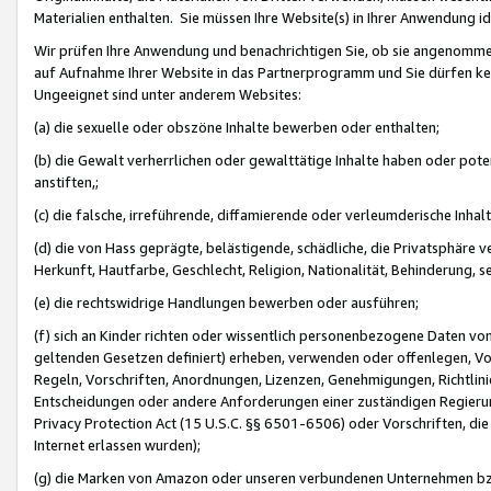
Materialien enthalten. Sie müssen Ihre Website(s) in Ihrer Anwendung ide
Wir prüfen Ihre Anwendung und benachrichtigen Sie, ob sie angenommen
auf Aufnahme Ihrer Website in das Partnerprogramm und Sie dürfen kei
Ungeeignet sind unter anderem Websites:
(a) die sexuelle oder obszöne Inhalte bewerben oder enthalten;
(b) die Gewalt verherrlichen oder gewalttätige Inhalte haben oder pot
anstiften,;
(c) die falsche, irreführende, diffamierende oder verleumderische Inha
(d) die von Hass geprägte, belästigende, schädliche, die Privatsphäre v
Herkunft, Hautfarbe, Geschlecht, Religion, Nationalität, Behinderung, 
(e) die rechtswidrige Handlungen bewerben oder ausführen;
(f) sich an Kinder richten oder wissentlich personenbezogene Daten vo
geltenden Gesetzen definiert) erheben, verwenden oder offenlegen, Vo
Regeln, Vorschriften, Anordnungen, Lizenzen, Genehmigungen, Richtlini
Entscheidungen oder andere Anforderungen einer zuständigen Regierung
Privacy Protection Act (15 U.S.C. §§ 6501-6506) oder Vorschriften, di
Internet erlassen wurden);
(g) die Marken von Amazon oder unseren verbundenen Unternehmen b