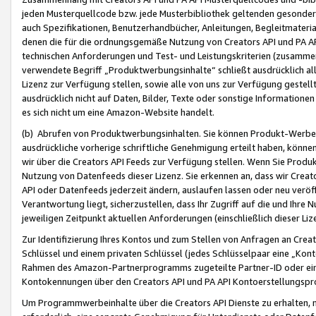
jeden Musterquellcode bzw. jede Musterbibliothek geltenden gesonder
auch Spezifikationen, Benutzerhandbücher, Anleitungen, Begleitmaterial
denen die für die ordnungsgemäße Nutzung von Creators API und PA A
technischen Anforderungen und Test- und Leistungskriterien (zusammen
verwendete Begriff „Produktwerbungsinhalte“ schließt ausdrücklich al
Lizenz zur Verfügung stellen, sowie alle von uns zur Verfügung gestel
ausdrücklich nicht auf Daten, Bilder, Texte oder sonstige Informatione
es sich nicht um eine Amazon-Website handelt.
(b) Abrufen von Produktwerbungsinhalten. Sie können Produkt-Werbein
ausdrückliche vorherige schriftliche Genehmigung erteilt haben, könn
wir über die Creators API Feeds zur Verfügung stellen. Wenn Sie Produk
Nutzung von Datenfeeds dieser Lizenz. Sie erkennen an, dass wir Creat
API oder Datenfeeds jederzeit ändern, auslaufen lassen oder neu veröffe
Verantwortung liegt, sicherzustellen, dass Ihr Zugriff auf die und Ihr
jeweiligen Zeitpunkt aktuellen Anforderungen (einschließlich dieser Liz
Zur Identifizierung Ihres Kontos und zum Stellen von Anfragen an Crea
Schlüssel und einem privaten Schlüssel (jedes Schlüsselpaar eine „Kon
Rahmen des Amazon-Partnerprogramms zugeteilte Partner-ID oder ein
Kontokennungen über den Creators API und PA API Kontoerstellungspro
Um Programmwerbeinhalte über die Creators API Dienste zu erhalten, m