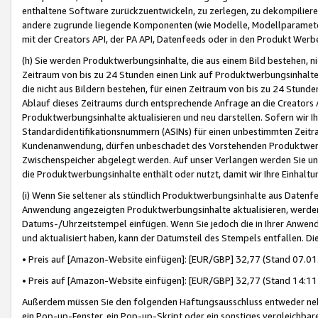
enthaltene Software zurückzuentwickeln, zu zerlegen, zu dekompilier
andere zugrunde liegende Komponenten (wie Modelle, Modellparameter
mit der Creators API, der PA API, Datenfeeds oder in den Produkt Werb
(h) Sie werden Produktwerbungsinhalte, die aus einem Bild bestehen, ni
Zeitraum von bis zu 24 Stunden einen Link auf Produktwerbungsinhalte
die nicht aus Bildern bestehen, für einen Zeitraum von bis zu 24 Stund
Ablauf dieses Zeitraums durch entsprechende Anfrage an die Creators 
Produktwerbungsinhalte aktualisieren und neu darstellen. Sofern wir Ih
Standardidentifikationsnummern (ASINs) für einen unbestimmten Zeitra
Kundenanwendung, dürfen unbeschadet des Vorstehenden Produktwerbu
Zwischenspeicher abgelegt werden. Auf unser Verlangen werden Sie un
die Produktwerbungsinhalte enthält oder nutzt, damit wir Ihre Einhalt
(i) Wenn Sie seltener als stündlich Produktwerbungsinhalte aus Datenfe
Anwendung angezeigten Produktwerbungsinhalte aktualisieren, werden 
Datums-/Uhrzeitstempel einfügen. Wenn Sie jedoch die in Ihrer Anwe
und aktualisiert haben, kann der Datumsteil des Stempels entfallen. Dies
• Preis auf [Amazon-Website einfügen]: [EUR/GBP] 32,77 (Stand 07.01.
• Preis auf [Amazon-Website einfügen]: [EUR/GBP] 32,77 (Stand 14:11 
Außerdem müssen Sie den folgenden Haftungsausschluss entweder neb
ein Pop-up-Fenster, ein Pop-up-Skript oder ein sonstiges vergleichba