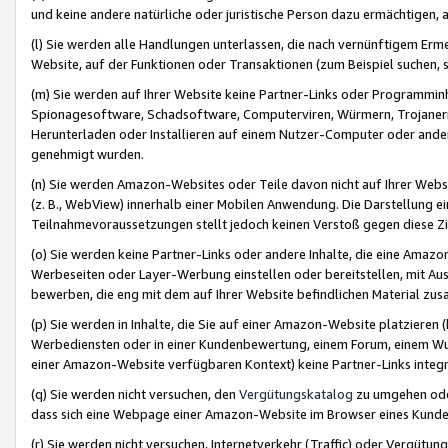
und keine andere natürliche oder juristische Person dazu ermächtigen, a
(l) Sie werden alle Handlungen unterlassen, die nach vernünftigem Erme
Website, auf der Funktionen oder Transaktionen (zum Beispiel suchen, s
(m) Sie werden auf Ihrer Website keine Partner-Links oder Programmin
Spionagesoftware, Schadsoftware, Computerviren, Würmern, Trojaner
Herunterladen oder Installieren auf einem Nutzer-Computer oder ande
genehmigt wurden.
(n) Sie werden Amazon-Websites oder Teile davon nicht auf Ihrer Websi
(z. B., WebView) innerhalb einer Mobilen Anwendung. Die Darstellung ein
Teilnahmevoraussetzungen stellt jedoch keinen Verstoß gegen diese Zif
(o) Sie werden keine Partner-Links oder andere Inhalte, die eine Am
Werbeseiten oder Layer-Werbung einstellen oder bereitstellen, mit Au
bewerben, die eng mit dem auf Ihrer Website befindlichen Material z
(p) Sie werden in Inhalte, die Sie auf einer Amazon-Website platzier
Werbediensten oder in einer Kundenbewertung, einem Forum, einem Wun
einer Amazon-Website verfügbaren Kontext) keine Partner-Links integr
(q) Sie werden nicht versuchen, den
Vergütungskatalog
zu umgehen oder
dass sich eine Webpage einer Amazon-Website im Browser eines Kunden 
(r) Sie werden nicht versuchen, Internetverkehr (Traffic) oder Vergü