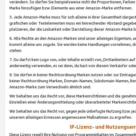
verändern. So dürfen Sie beispielsweise nicht die Proportionen, Farb
Marke hinzufügen bzw. Elemente aus einer Amazon-Marke entfernen.
5. Jede Amazon-Marke muss für sich alleine in ihrer Gesamtheit darge
grafischen oder Textelementen muss ein hinreichender Abstand gegebe
platzieren, der die Lesbarkeit oder Darstellung dieser Amazon-Marke b
6. Alle Rechte an den Amazon-Marken sind unser alleiniges Eigentum, 
kommt alleine uns zugute. Sie werden keine Handlungen vornehmen, 
stehen.
7. Du darfst kein Logo von, oder Inhalte erstellt von,
Drittanbietern au
anderweitig verwenden, es sei denn, du hast von diesem Verkäufer oder
8. Sie dürfen in keiner Rechtsordnung Marken nutzen oder zur Eintragu
keiner Rechtsordnung Marken, Domain-Namen, Subdomain-Namen, Benu
Amazon-Marke zum Verwechseln ähnlich sind.
Wir behalten uns das Recht vor, diese Markenrichtlinien und die gene
Einstellen einer Änderungsmitteilung oder überarbeiteter Markenricht
Wir behalten uns das Recht vor, gegen jede unbefugte Nutzung bzw. jede 
unserem alleinigen Ermessen angemessene Maßnahmen zu ergreifen.
IP-Lizenz- und Nutzungsan
Diese Lizenz regelt Ihre Nutzung von Programminhalten im Zusammen