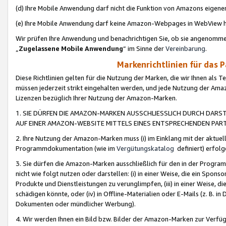
(d) Ihre Mobile Anwendung darf nicht die Funktion von Amazons eige
(e) Ihre Mobile Anwendung darf keine Amazon-Webpages in WebView 
Wir prüfen Ihre Anwendung und benachrichtigen Sie, ob sie angenomm
„
Zugelassene Mobile Anwendung
“ im Sinne der
Vereinbarung
.
Markenrichtlinien für das 
Diese Richtlinien gelten für die Nutzung der Marken, die wir Ihnen als 
müssen jederzeit strikt eingehalten werden, und jede Nutzung der Ama
Lizenzen bezüglich Ihrer Nutzung der Amazon-Marken.
1. SIE DÜRFEN DIE AMAZON-MARKEN AUSSCHLIESSLICH DURCH DARS
AUF EINER AMAZON-WEBSITE MITTELS EINES ENTSPRECHENDEN PART
2. Ihre Nutzung der Amazon-Marken muss (i) im Einklang mit der aktuells
Programmdokumentation (wie im
Vergütungskatalog
definiert) erfolg
3. Sie dürfen die Amazon-Marken ausschließlich für den in der Progr
nicht wie folgt nutzen oder darstellen: (i) in einer Weise, die ein Spo
Produkte und Dienstleistungen zu verunglimpfen, (iii) in einer Weise
schädigen könnte, oder (iv) in Offline-Materialien oder E-Mails (z. B.
Dokumenten oder mündlicher Werbung).
4. Wir werden Ihnen ein Bild bzw. Bilder der Amazon-Marken zur Verfüg