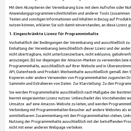
Mit dem Akzeptieren der Vereinbarung bzw. mit dem Aufrufen oder Nutz
Anwendungsprogrammierschnittstellen und anderer Tools (zusammen die
Texten und sonstigen Informationen und Inhalten in Bezug auf Produkte
nutzen können, erklären Sie sich damit einverstanden, an diese Lizenz 
1. Eingeschränkte Lizenz für Programminhalte
Vorbehaltlich der Bedingungen der Vereinbarung und ausschließlich z
Einhaltung der Vereinbarung (einschließlich dieser Lizenz und der ande
nicht übertragbare, nicht unterlizenzierbare, nicht exklusive, gebühren
anzuzeigen; (b) nur diejenigen der Amazon-Marken zu verwenden (wie in 
Programminhalte, ausschließlich auf Ihrer Website und in Übereinstimmu
API, Datenfeeds und Produkt-Werbeinhalte ausschließlich gemäß den Spe
Kopieren oder andere Verwenden von Programminhalten zugunsten Dri
Sammeln und Extrahieren von Daten. Zur Klarstellung: Zu den Program
Sie werden Programminhalte ausschließlich nach Maßgabe der Besti
hiermit eingeräumten Lizenz nutzen. Unbeschadet des Vorstehenden we
Umsätze auf eine Amazon-Website zu leiten, und werden Programminhal
Verbindung mit Programminhalten Besucher auf andere Websites als ein
unmittelbarem Zusammenhang mit den Programminhalten stehen, Links z
Nutzung der Programminhalte ausschließlich mit der betreffenden Pr
nicht mit einer anderen Webpage verlinken.