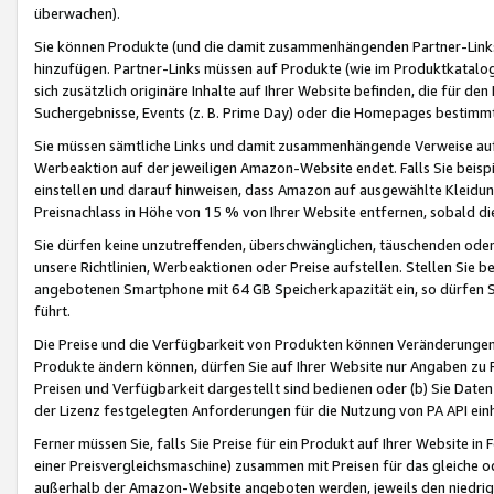
überwachen).
Sie können Produkte (und die damit zusammenhängenden Partner-Links)
hinzufügen. Partner-Links müssen auf Produkte (wie im Produktkatalog de
sich zusätzlich originäre Inhalte auf Ihrer Website befinden, die für 
Suchergebnisse, Events (z. B. Prime Day) oder die Homepages bestimmte
Sie müssen sämtliche Links und damit zusammenhängende Verweise auf z
Werbeaktion auf der jeweiligen Amazon-Website endet. Falls Sie beisp
einstellen und darauf hinweisen, dass Amazon auf ausgewählte Kleidun
Preisnachlass in Höhe von 15 % von Ihrer Website entfernen, sobald di
Sie dürfen keine unzutreffenden, überschwänglichen, täuschenden od
unsere Richtlinien, Werbeaktionen oder Preise aufstellen. Stellen Sie 
angebotenen Smartphone mit 64 GB Speicherkapazität ein, so dürfen S
führt.
Die Preise und die Verfügbarkeit von Produkten können Veränderungen 
Produkte ändern können, dürfen Sie auf Ihrer Website nur Angaben zu P
Preisen und Verfügbarkeit dargestellt sind bedienen oder (b) Sie Daten
der Lizenz festgelegten Anforderungen für die Nutzung von PA API einh
Ferner müssen Sie, falls Sie Preise für ein Produkt auf Ihrer Website in 
einer Preisvergleichsmaschine) zusammen mit Preisen für das gleiche o
außerhalb der Amazon-Website angeboten werden, jeweils den niedrigst