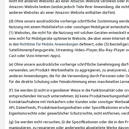
nicht mit anderen Websites als einer Amazon-Website verlinken oder i
Amazon-Website lenken (wobei jedoch Teile Ihrer Anwendung, die nich
anderen Websites als einer Amazon-Website enthalten dürfen).
(d) Ohne unsere ausdrückliche vorherige schriftliche Zustimmung werd
Nutzung mit einem Mobiltelefon oder sonstigen Mobilgerät entwickelt
(1) Websites, die nicht für die Nutzung mit solchen Geräten entwickelt
eine nicht für Mobilgeräte optimierte Website, die über einen Interne
in den
Richtlinie für Mobile Anwendungen
definiert, oder (3) Beistellge
Satellitenempfangsgeräte, Streaming-Video-Player, Blu-Ray-Player ode
Cast oder Vizio Internet-Apps).
(e) Ohne unsere ausdrückliche vorherige schriftliche Genehmigung dürfe
verwenden, um Produkt-Werbeinhalte zu aggregieren, zu analysieren, 
anderen Anwendungen, die für die Verwendung durch Personen oder Or
für die direkte Schulung oder Feinabstimmung eines maschinellen Lern
(f) Sie werden (i) nicht in irgendeiner Weise in die Funktionalität ode
entsprechenden Versuch unternehmen; (ii) keine Produktwerbungsinha
Kontaktaufnahme mit Verkäufern oder Kunden oder sonstiger Werbeaktiv
API, Datenfeeds, Produktwerbungsinhalten oder Spezifikationen erschei
Eigentumsrechte oder gewerblicher Schutzrechte, nicht entfernen, verd
(g) Sie werden nicht versuchen, (i) die Spezifikationen oder die in de
manipulieren, zu reparieren oder anderweitig abgeleitete Werke davon z