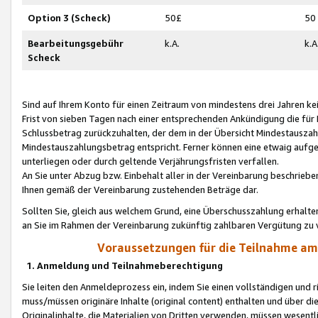
Option 3 (Scheck)
50£
50
Bearbeitungsgebühr
k.A.
k.A
Scheck
Sind auf Ihrem Konto für einen Zeitraum von mindestens drei Jahren kein
Frist von sieben Tagen nach einer entsprechenden Ankündigung die für
Schlussbetrag zurückzuhalten, der dem in der Übersicht Mindestausz
Mindestauszahlungsbetrag entspricht. Ferner können eine etwaig aufg
unterliegen oder durch geltende Verjährungsfristen verfallen.
An Sie unter Abzug bzw. Einbehalt aller in der Vereinbarung beschrieb
Ihnen gemäß der Vereinbarung zustehenden Beträge dar.
Sollten Sie, gleich aus welchem Grund, eine Überschusszahlung erhalte
an Sie im Rahmen der Vereinbarung zukünftig zahlbaren Vergütung zu 
Voraussetzungen für die Teilnahme a
1. Anmeldung und Teilnahmeberechtigung
Sie leiten den Anmeldeprozess ein, indem Sie einen vollständigen und 
muss/müssen originäre Inhalte (original content) enthalten und über d
Originalinhalte, die Materialien von Dritten verwenden, müssen wese