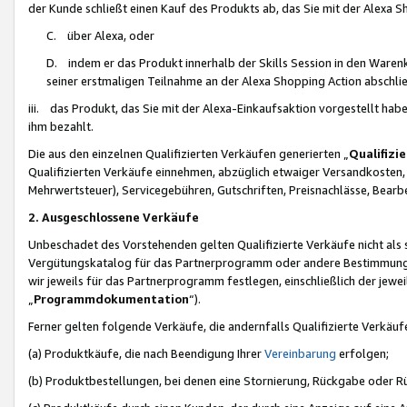
der Kunde schließt einen Kauf des Produkts ab, das Sie mit der Alexa 
C. über Alexa, oder
D. indem er das Produkt innerhalb der Skills Session in den Waren
seiner erstmaligen Teilnahme an der Alexa Shopping Action abschlie
iii. das Produkt, das Sie mit der Alexa-Einkaufsaktion vorgestellt ha
ihm bezahlt.
Die aus den einzelnen Qualifizierten Verkäufen generierten „
Qualifizi
Qualifizierten Verkäufe einnehmen, abzüglich etwaiger Versandkosten
Mehrwertsteuer), Servicegebühren, Gutschriften, Preisnachlässe, Bear
2. Ausgeschlossene Verkäufe
Unbeschadet des Vorstehenden gelten Qualifizierte Verkäufe nicht als
Vergütungskatalog für das Partnerprogramm oder andere Bestimmungen,
wir jeweils für das Partnerprogramm festlegen, einschließlich der jewe
„
Programmdokumentation
“).
Ferner gelten folgende Verkäufe, die andernfalls Qualifizierte Verkä
(a) Produktkäufe, die nach Beendigung Ihrer
Vereinbarung
erfolgen;
(b) Produktbestellungen, bei denen eine Stornierung, Rückgabe oder R