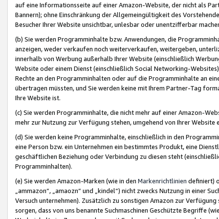
auf eine Informationsseite auf einer Amazon-Website, der nicht als Part
Bannern); ohne Einschränkung der Allgemeingültigkeit des Vorstehende
Besucher Ihrer Website unsichtbar, unlesbar oder unentzifferbar mache
(b) Sie werden Programminhalte bzw. Anwendungen, die Programminhalt
anzeigen, weder verkaufen noch weiterverkaufen, weitergeben, unterli
innerhalb von Werbung außerhalb Ihrer Website (einschließlich Werbun
Website oder einem Dienst (einschließlich Social Networking-Website
Rechte an den Programminhalten oder auf die Programminhalte an eine a
übertragen müssten, und Sie werden keine mit Ihrem Partner-Tag formati
Ihre Website ist.
(c) Sie werden Programminhalte, die nicht mehr auf einer Amazon-Websit
mehr zur Nutzung zur Verfügung stehen, umgehend von Ihrer Website e
(d) Sie werden keine Programminhalte, einschließlich in den Programmin
eine Person bzw. ein Unternehmen ein bestimmtes Produkt, eine Dienstle
geschäftlichen Beziehung oder Verbindung zu diesen steht (einschließli
Programminhalten).
(e) Sie werden Amazon-Marken (wie in den
Markenrichtlinien
definiert) 
„ammazon“, „amaozn“ und „kindel“) nicht zwecks Nutzung in einer Suc
Versuch unternehmen). Zusätzlich zu sonstigen Amazon zur Verfügung 
sorgen, dass von uns benannte Suchmaschinen Geschützte Begriffe (wie 