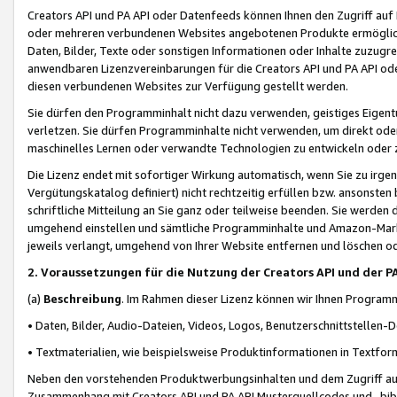
Creators API und PA API oder Datenfeeds können Ihnen den Zugriff auf D
oder mehreren verbundenen Websites angebotenen Produkte ermögliche
Daten, Bilder, Texte oder sonstigen Informationen oder Inhalte zuzugre
anwendbaren Lizenzvereinbarungen für die Creators API und PA API od
diesen verbundenen Websites zur Verfügung gestellt werden.
Sie dürfen den Programminhalt nicht dazu verwenden, geistiges Eigent
verletzen. Sie dürfen Programminhalte nicht verwenden, um direkt ode
maschinelles Lernen oder verwandte Technologien zu entwickeln oder zu
Die Lizenz endet mit sofortiger Wirkung automatisch, wenn Sie zu irg
Vergütungskatalog definiert) nicht rechtzeitig erfüllen bzw. ansonsten
schriftliche Mitteilung an Sie ganz oder teilweise beenden. Sie werden
umgehend einstellen und sämtliche Programminhalte und Amazon-Marke
jeweils verlangt, umgehend von Ihrer Website entfernen und löschen od
2. Voraussetzungen für die Nutzung der Creators API und der P
(a)
Beschreibung
. Im Rahmen dieser Lizenz können wir Ihnen Programmi
• Daten, Bilder, Audio-Dateien, Videos, Logos, Benutzerschnittstellen-
• Textmaterialien, wie beispielsweise Produktinformationen in Textfor
Neben den vorstehenden Produktwerbungsinhalten und dem Zugriff auf 
Zusammenhang mit Creators API und PA API Musterquellcodes und -bibli