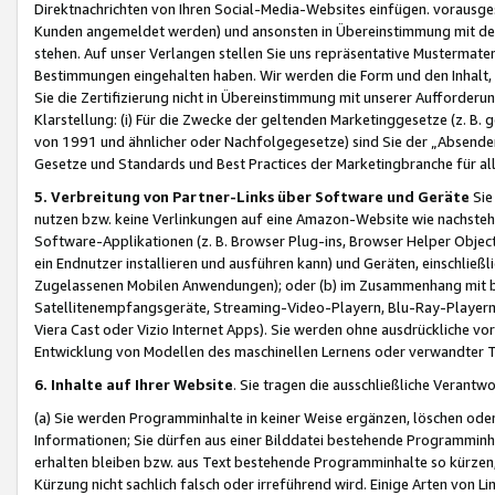
Direktnachrichten von Ihren Social-Media-Websites einfügen. vorausg
Kunden angemeldet werden) und ansonsten in Übereinstimmung mit der
stehen. Auf unser Verlangen stellen Sie uns repräsentative Mustermater
Bestimmungen eingehalten haben. Wir werden die Form und den Inhalt, di
Sie die Zertifizierung nicht in Übereinstimmung mit unserer Aufforderu
Klarstellung: (i) Für die Zwecke der geltenden Marketinggesetze (z. 
von 1991 und ähnlicher oder Nachfolgegesetze) sind Sie der „Absender“ j
Gesetze und Standards und Best Practices der Marketingbranche für 
5. Verbreitung von Partner-Links über Software und Geräte
Sie
nutzen bzw. keine Verlinkungen auf eine Amazon-Website wie nachsteh
Software-Applikationen (z. B. Browser Plug-ins, Browser Helper Objec
ein Endnutzer installieren und ausführen kann) und Geräten, einschlie
Zugelassenen Mobilen Anwendungen); oder (b) im Zusammenhang mit bzw.
Satellitenempfangsgeräte, Streaming-Video-Playern, Blu-Ray-Playern 
Viera Cast oder Vizio Internet Apps). Sie werden ohne ausdrückliche v
Entwicklung von Modellen des maschinellen Lernens oder verwandter 
6. Inhalte auf Ihrer Website
. Sie tragen die ausschließliche Verantwo
(a) Sie werden Programminhalte in keiner Weise ergänzen, löschen oder
Informationen; Sie dürfen aus einer Bilddatei bestehende Programminhal
erhalten bleiben bzw. aus Text bestehende Programminhalte so kürzen, 
Kürzung nicht sachlich falsch oder irreführend wird. Einige Arten von L