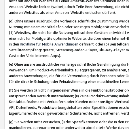
nicht mit anderen Websites als einer Amazon-Website verlinken oder i
Amazon-Website lenken (wobei jedoch Teile Ihrer Anwendung, die nich
anderen Websites als einer Amazon-Website enthalten dürfen).
(d) Ohne unsere ausdrückliche vorherige schriftliche Zustimmung werd
Nutzung mit einem Mobiltelefon oder sonstigen Mobilgerät entwickelt
(1) Websites, die nicht für die Nutzung mit solchen Geräten entwickelt
eine nicht für Mobilgeräte optimierte Website, die über einen Interne
in den
Richtlinie für Mobile Anwendungen
definiert, oder (3) Beistellge
Satellitenempfangsgeräte, Streaming-Video-Player, Blu-Ray-Player ode
Cast oder Vizio Internet-Apps).
(e) Ohne unsere ausdrückliche vorherige schriftliche Genehmigung dürfe
verwenden, um Produkt-Werbeinhalte zu aggregieren, zu analysieren, 
anderen Anwendungen, die für die Verwendung durch Personen oder Or
für die direkte Schulung oder Feinabstimmung eines maschinellen Lern
(f) Sie werden (i) nicht in irgendeiner Weise in die Funktionalität ode
entsprechenden Versuch unternehmen; (ii) keine Produktwerbungsinha
Kontaktaufnahme mit Verkäufern oder Kunden oder sonstiger Werbeaktiv
API, Datenfeeds, Produktwerbungsinhalten oder Spezifikationen erschei
Eigentumsrechte oder gewerblicher Schutzrechte, nicht entfernen, verd
(g) Sie werden nicht versuchen, (i) die Spezifikationen oder die in de
manipulieren, zu reparieren oder anderweitig abgeleitete Werke davon z