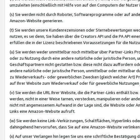
umzuleiten (einschließlich mit Hilfe von auf den Computern der Nutzer i
(s) Sie werden nicht durch Roboter, Softwareprogramme oder auf andere
Amazon-Website generieren.
(t) Sie werden unsere Kundenrezensionen oder Sternebewertungen wed
nutzen, es sei denn, Sie haben über die Creators API und die PA API e
erfüllen die in der Lizenz beschriebenen Voraussetzungen für die Nutzu
(u) Sie werden weder unmittelbar noch mittelbar über Partner-Links P
oder zu Nutzung durch eine andere natürliche oder juristische Person,
Geschäftspartnern nicht gestatten bzw. diese nicht dazu auffordern od
andere natürliche oder juristische Person, unmittelbar oder mittelbar
zu Wiederverkaufs- oder gewerblichen Zwecken (gleich welcher Art) 
auf Ihrer Website zum Wiederverkauf oder für gewerbliche Nutzungen 
(v) Sie werden die URL Ihrer Website, die die Partner-Links enthält b
werden, nicht in einer Weise tarnen, verstecken, manipulieren oder and
nicht mit angemessenem Aufwand in der Lage sind, die Website oder A
Links eine Amazon-Website aufruft.
(w) Sie werden keine Link-Verkürzungen, Schaltflächen, Hyperlinks ode
dahingehend hervorrufen, dass Sie auf eine Amazon-Website verlinken
(x) Auf unser Verlangen hin legen Sie uns eine schriftliche Bestätigung