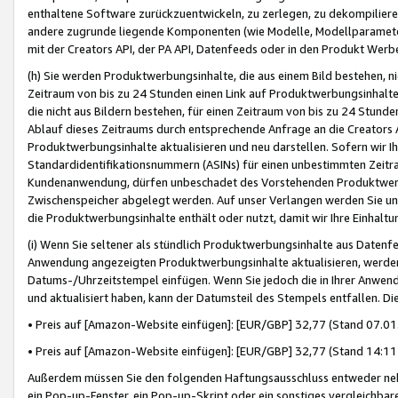
enthaltene Software zurückzuentwickeln, zu zerlegen, zu dekompilier
andere zugrunde liegende Komponenten (wie Modelle, Modellparameter
mit der Creators API, der PA API, Datenfeeds oder in den Produkt Werb
(h) Sie werden Produktwerbungsinhalte, die aus einem Bild bestehen, ni
Zeitraum von bis zu 24 Stunden einen Link auf Produktwerbungsinhalte
die nicht aus Bildern bestehen, für einen Zeitraum von bis zu 24 Stund
Ablauf dieses Zeitraums durch entsprechende Anfrage an die Creators 
Produktwerbungsinhalte aktualisieren und neu darstellen. Sofern wir Ih
Standardidentifikationsnummern (ASINs) für einen unbestimmten Zeitra
Kundenanwendung, dürfen unbeschadet des Vorstehenden Produktwerbu
Zwischenspeicher abgelegt werden. Auf unser Verlangen werden Sie un
die Produktwerbungsinhalte enthält oder nutzt, damit wir Ihre Einhalt
(i) Wenn Sie seltener als stündlich Produktwerbungsinhalte aus Datenfe
Anwendung angezeigten Produktwerbungsinhalte aktualisieren, werden 
Datums-/Uhrzeitstempel einfügen. Wenn Sie jedoch die in Ihrer Anwe
und aktualisiert haben, kann der Datumsteil des Stempels entfallen. Dies
• Preis auf [Amazon-Website einfügen]: [EUR/GBP] 32,77 (Stand 07.01.
• Preis auf [Amazon-Website einfügen]: [EUR/GBP] 32,77 (Stand 14:11 
Außerdem müssen Sie den folgenden Haftungsausschluss entweder neb
ein Pop-up-Fenster, ein Pop-up-Skript oder ein sonstiges vergleichba