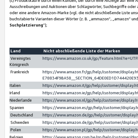
(c) Produktkäufe durch einen Kunden, der durch eine Anzeige auf eine 
Ausschreibungen und Auktionen über Schlagwörter, Suchbegriffe oder 
oder eine andere Amazon-Marke (vgl. die nicht abschließende Liste un
buchstabierte Varianten dieser Wörter (z. B. „ammazon“, „amaozn“ und „
Suchplatzierung
”);
Land
Nicht abschließende Liste der Marken
Vereinigtes
https://www.amazon.co.uk/gp/feature.html?ie=U
Königreich
Frankreich
https://www.amazon.fr/gp/help/customer/displa
E78834F9BA58__SECTION_64DE0ED1D744420E9
Italien
https://www.amazon.it/gp/help/customer/display
Irland
https://www.amazon.ie/gp/help/customer/displa
Niederlande
https://www.amazon.nl/gp/help/customer/display
Spanien
https://www.amazon.es/gp/help/customer/display
Deutschland
https://www.amazon.de/gp/help/customer/displa
Schweden
https://www.amazon.de/gp/help/customer/displa
Polen
https://www.amazon.pl/gp/help/customer/display
Belgien
https://www.amazon.com.be/gp/help/customer/d