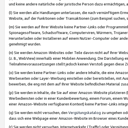
und keine andere natürliche oder juristische Person dazu ermächtigen, a
(l) Sie werden alle Handlungen unterlassen, die nach vernünftigem Erme
Website, auf der Funktionen oder Transaktionen (zum Beispiel suchen, s
(m) Sie werden auf Ihrer Website keine Partner-Links oder Programmin
Spionagesoftware, Schadsoftware, Computerviren, Würmern, Trojaner
Herunterladen oder Installieren auf einem Nutzer-Computer oder ande
genehmigt wurden.
(n) Sie werden Amazon-Websites oder Teile davon nicht auf Ihrer Websi
(z. B., WebView) innerhalb einer Mobilen Anwendung. Die Darstellung ein
Teilnahmevoraussetzungen stellt jedoch keinen Verstoß gegen diese Zif
(o) Sie werden keine Partner-Links oder andere Inhalte, die eine Am
Werbeseiten oder Layer-Werbung einstellen oder bereitstellen, mit Au
bewerben, die eng mit dem auf Ihrer Website befindlichen Material z
(p) Sie werden in Inhalte, die Sie auf einer Amazon-Website platzier
Werbediensten oder in einer Kundenbewertung, einem Forum, einem Wun
einer Amazon-Website verfügbaren Kontext) keine Partner-Links integr
(q) Sie werden nicht versuchen, den
Vergütungskatalog
zu umgehen oder
dass sich eine Webpage einer Amazon-Website im Browser eines Kunden 
(r) Sie werden nicht versuchen, Internetverkehr (Traffic) oder Vergü