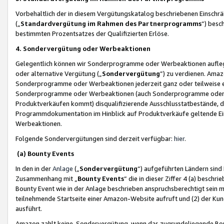
Vorbehaltlich der in diesem Vergütungskatalog beschriebenen Einschr
(„
Standardvergütung im Rahmen des Partnerprogramms
“) besc
bestimmten Prozentsatzes der Qualifizierten Erlöse.
4. Sondervergütung oder Werbeaktionen
Gelegentlich können wir Sonderprogramme oder Werbeaktionen auflegen,
oder alternative Vergütung („
Sondervergütung
”) zu verdienen. Amazo
Sonderprogramme oder Werbeaktionen jederzeit ganz oder teilweise einz
Sonderprogramme oder Werbeaktionen (auch Sonderprogramme oder We
Produktverkäufen kommt) disqualifizierende Ausschlusstatbestände, di
Programmdokumentation im Hinblick auf Produktverkäufe geltende E
Werbeaktionen.
Folgende Sondervergütungen sind derzeit verfügbar:
hier
.
(a) Bounty Events
In den in der
Anlage
(„
Sondervergütung
“) aufgeführten Ländern sind
Zusammenhang mit „
Bounty Events
“ die in dieser Ziffer 4 (a) besch
Bounty Event wie in der Anlage beschrieben anspruchsberechtigt sein mu
teilnehmende Startseite einer Amazon-Website aufruft und (2) der Kun
ausführt.
Amazon zahlt keine Sondervergütung, wenn das zugrundeliegende Boun