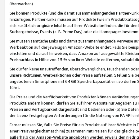
überwachen).
Sie können Produkte (und die damit zusammenhängenden Partner-Links)
hinzufügen. Partner-Links müssen auf Produkte (wie im Produktkatalog de
sich zusätzlich originäre Inhalte auf Ihrer Website befinden, die für 
Suchergebnisse, Events (z. B. Prime Day) oder die Homepages bestimmte
Sie müssen sämtliche Links und damit zusammenhängende Verweise auf z
Werbeaktion auf der jeweiligen Amazon-Website endet. Falls Sie beisp
einstellen und darauf hinweisen, dass Amazon auf ausgewählte Kleidun
Preisnachlass in Höhe von 15 % von Ihrer Website entfernen, sobald di
Sie dürfen keine unzutreffenden, überschwänglichen, täuschenden od
unsere Richtlinien, Werbeaktionen oder Preise aufstellen. Stellen Sie 
angebotenen Smartphone mit 64 GB Speicherkapazität ein, so dürfen S
führt.
Die Preise und die Verfügbarkeit von Produkten können Veränderungen 
Produkte ändern können, dürfen Sie auf Ihrer Website nur Angaben zu P
Preisen und Verfügbarkeit dargestellt sind bedienen oder (b) Sie Daten
der Lizenz festgelegten Anforderungen für die Nutzung von PA API einh
Ferner müssen Sie, falls Sie Preise für ein Produkt auf Ihrer Website in 
einer Preisvergleichsmaschine) zusammen mit Preisen für das gleiche o
außerhalb der Amazon-Website angeboten werden, jeweils den niedrigst