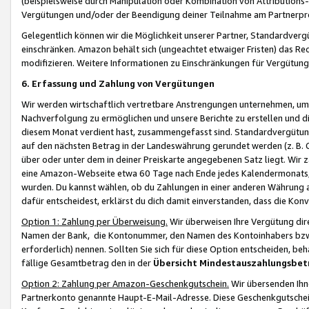
(beispielsweise durch Manipulation oder Kombination von Attributions-
Vergütungen und/oder der Beendigung deiner Teilnahme am Partnerp
Gelegentlich können wir die Möglichkeit unserer Partner, Standardv
einschränken. Amazon behält sich (ungeachtet etwaiger Fristen) das Re
modifizieren. Weitere Informationen zu Einschränkungen für Vergütung
6. Erfassung und Zahlung von Vergütungen
Wir werden wirtschaftlich vertretbare Anstrengungen unternehmen, um 
Nachverfolgung zu ermöglichen und unsere Berichte zu erstellen und di
diesem Monat verdient hast, zusammengefasst sind. Standardvergütung
auf den nächsten Betrag in der Landeswährung gerundet werden (z. B. C
über oder unter dem in deiner Preiskarte angegebenen Satz liegt. Wir
eine Amazon-Webseite etwa 60 Tage nach Ende jedes Kalendermonats, i
wurden. Du kannst wählen, ob du Zahlungen in einer anderen Währung
dafür entscheidest, erklärst du dich damit einverstanden, dass die K
Option 1: Zahlung per Überweisung.
Wir überweisen Ihre Vergütung dir
Namen der Bank, die Kontonummer, den Namen des Kontoinhabers bzw. a
erforderlich) nennen. Sollten Sie sich für diese Option entscheiden, be
fällige Gesamtbetrag den in der
Übersicht Mindestauszahlungsbet
Option 2: Zahlung per Amazon-Geschenkgutschein.
Wir übersenden Ihne
Partnerkonto genannte Haupt-E-Mail-Adresse. Diese Geschenkgutschei