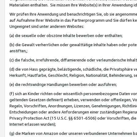
Materialien enthalten. Sie müssen Ihre Website(s) in Ihrer Anwendung ide
Wir prüfen Ihre Anwendung und benachrichtigen Sie, ob sie angenommen
auf Aufnahme Ihrer Website in das Partnerprogramm und Sie dürfen kei
Ungeeignet sind unter anderem Websites:
(a) die sexuelle oder obszöne Inhalte bewerben oder enthalten;
(b) die Gewalt verherrlichen oder gewalttätige Inhalte haben oder pot
anstiften,;
(c) die falsche, irreführende, diffamierende oder verleumderische Inha
(d) die von Hass geprägte, belästigende, schädliche, die Privatsphäre v
Herkunft, Hautfarbe, Geschlecht, Religion, Nationalität, Behinderung, 
(e) die rechtswidrige Handlungen bewerben oder ausführen;
(f) sich an Kinder richten oder wissentlich personenbezogene Daten vo
geltenden Gesetzen definiert) erheben, verwenden oder offenlegen, Vo
Regeln, Vorschriften, Anordnungen, Lizenzen, Genehmigungen, Richtlini
Entscheidungen oder andere Anforderungen einer zuständigen Regierung
Privacy Protection Act (15 U.S.C. §§ 6501-6506) oder Vorschriften, di
Internet erlassen wurden);
(g) die Marken von Amazon oder unseren verbundenen Unternehmen b