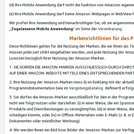
(d) Ihre Mobile Anwendung darf nicht die Funktion von Amazons eige
(e) Ihre Mobile Anwendung darf keine Amazon-Webpages in WebView 
Wir prüfen Ihre Anwendung und benachrichtigen Sie, ob sie angenomm
„
Zugelassene Mobile Anwendung
“ im Sinne der
Vereinbarung
.
Markenrichtlinien für das 
Diese Richtlinien gelten für die Nutzung der Marken, die wir Ihnen als 
müssen jederzeit strikt eingehalten werden, und jede Nutzung der Ama
Lizenzen bezüglich Ihrer Nutzung der Amazon-Marken.
1. SIE DÜRFEN DIE AMAZON-MARKEN AUSSCHLIESSLICH DURCH DARS
AUF EINER AMAZON-WEBSITE MITTELS EINES ENTSPRECHENDEN PART
2. Ihre Nutzung der Amazon-Marken muss (i) im Einklang mit der aktuells
Programmdokumentation (wie im
Vergütungskatalog
definiert) erfolg
3. Sie dürfen die Amazon-Marken ausschließlich für den in der Progr
nicht wie folgt nutzen oder darstellen: (i) in einer Weise, die ein Spo
Produkte und Dienstleistungen zu verunglimpfen, (iii) in einer Weise
schädigen könnte, oder (iv) in Offline-Materialien oder E-Mails (z. B.
Dokumenten oder mündlicher Werbung).
4. Wir werden Ihnen ein Bild bzw. Bilder der Amazon-Marken zur Verfüg