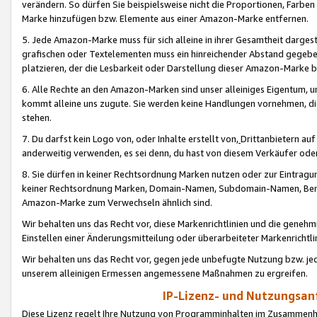
verändern. So dürfen Sie beispielsweise nicht die Proportionen, Farb
Marke hinzufügen bzw. Elemente aus einer Amazon-Marke entfernen.
5. Jede Amazon-Marke muss für sich alleine in ihrer Gesamtheit darge
grafischen oder Textelementen muss ein hinreichender Abstand gegebe
platzieren, der die Lesbarkeit oder Darstellung dieser Amazon-Marke b
6. Alle Rechte an den Amazon-Marken sind unser alleiniges Eigentum, 
kommt alleine uns zugute. Sie werden keine Handlungen vornehmen, 
stehen.
7. Du darfst kein Logo von, oder Inhalte erstellt von,
Drittanbietern au
anderweitig verwenden, es sei denn, du hast von diesem Verkäufer oder
8. Sie dürfen in keiner Rechtsordnung Marken nutzen oder zur Eintragu
keiner Rechtsordnung Marken, Domain-Namen, Subdomain-Namen, Benu
Amazon-Marke zum Verwechseln ähnlich sind.
Wir behalten uns das Recht vor, diese Markenrichtlinien und die gene
Einstellen einer Änderungsmitteilung oder überarbeiteter Markenricht
Wir behalten uns das Recht vor, gegen jede unbefugte Nutzung bzw. jede 
unserem alleinigen Ermessen angemessene Maßnahmen zu ergreifen.
IP-Lizenz- und Nutzungsan
Diese Lizenz regelt Ihre Nutzung von Programminhalten im Zusammen