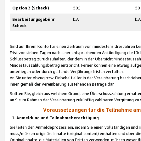
Option 3 (Scheck)
50£
50
Bearbeitungsgebühr
k.A.
k.A
Scheck
Sind auf Ihrem Konto für einen Zeitraum von mindestens drei Jahren kein
Frist von sieben Tagen nach einer entsprechenden Ankündigung die für
Schlussbetrag zurückzuhalten, der dem in der Übersicht Mindestausz
Mindestauszahlungsbetrag entspricht. Ferner können eine etwaig aufg
unterliegen oder durch geltende Verjährungsfristen verfallen.
An Sie unter Abzug bzw. Einbehalt aller in der Vereinbarung beschrieb
Ihnen gemäß der Vereinbarung zustehenden Beträge dar.
Sollten Sie, gleich aus welchem Grund, eine Überschusszahlung erhalte
an Sie im Rahmen der Vereinbarung zukünftig zahlbaren Vergütung zu 
Voraussetzungen für die Teilnahme a
1. Anmeldung und Teilnahmeberechtigung
Sie leiten den Anmeldeprozess ein, indem Sie einen vollständigen und 
muss/müssen originäre Inhalte (original content) enthalten und über d
Originalinhalte, die Materialien von Dritten verwenden, müssen wese