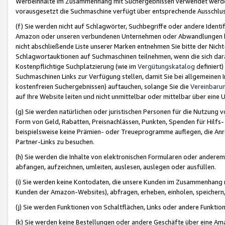
Werbeinhalte im Zusammenhang mit Suchergebnissen verwendet werden,
vorausgesetzt die Suchmaschine verfügt über entsprechende Ausschlu
(f) Sie werden nicht auf Schlagwörter, Suchbegriffe oder andere Ident
Amazon oder unseren verbundenen Unternehmen oder Abwandlungen bzw
nicht abschließende Liste unserer Marken entnehmen Sie bitte der Nich
Schlagwortauktionen auf Suchmaschinen teilnehmen, wenn die sich da
Kostenpflichtige Suchplatzierung (wie im
Vergütungskatalog
definiert
Suchmaschinen Links zur Verfügung stellen, damit Sie bei allgemeinen I
kostenfreien Suchergebnissen) auftauchen, solange Sie die
Vereinbaru
auf Ihre Website leiten und nicht unmittelbar oder mittelbar über eine
(g) Sie werden natürlichen oder juristischen Personen für die Nutzung 
Form von Geld, Rabatten, Preisnachlässen, Punkten, Spenden für Hilfs
beispielsweise keine Prämien- oder Treueprogramme auflegen, die Anrei
Partner-Links zu besuchen.
(h) Sie werden die Inhalte von elektronischen Formularen oder anderem M
abfangen, aufzeichnen, umleiten, auslesen, auslegen oder ausfüllen.
(i) Sie werden keine Kontodaten, die unsere Kunden im Zusammenhang 
Kunden der Amazon-Websites), abfragen, erheben, einholen, speichern,
(j) Sie werden Funktionen von Schaltflächen, Links oder andere Funkti
(k) Sie werden keine Bestellungen oder andere Geschäfte über eine Ama