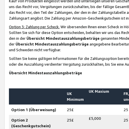
Kauf von Produkten eingelöst werden und unterliegen unseren Geschäf
uns das Recht vor, Vergütungen zurückzuhalten, bis der fällige Gesamt
das Recht vor, den Teil der Zahlungen, der den in der Zahlungstabelle 
Zahlungsart angibst. Die Zahlung per Amazon-Geschenkgutschein ist in
Option 3: Zahlung per Scheck.
Wir übersenden Ihnen einen Scheck in Höh
Sollten Sie sich für diese Option entscheiden, behalten wir uns das Rec
den in der
Übersicht Mindestauszahlungsbeträge
genannten Mindest
der
Übersicht Mindestauszahlungsbeträge
angegebene Bearbeitung
und Schweden nicht verfügbar.
Sollten Sie keine gültigen Informationen für die Zahlungsoption bereit
oder die Auszahlung verdienter Vergütung zurückhalten, bis Sie eine A
Übersicht Mindestauszahlungsbeträge
UK Maxium
UK
FR,
Minimum
un
Option 1 (Überweisung)
25£
25
£5,000
Option 2
25£
25
(Geschenkgutschein)