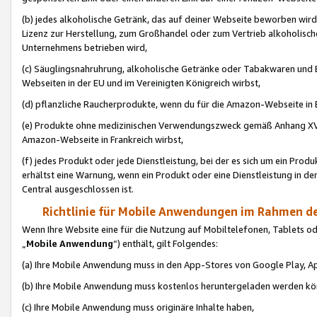
(b) jedes alkoholische Getränk, das auf deiner Webseite beworben wird
Lizenz zur Herstellung, zum Großhandel oder zum Vertrieb alkoholisch
Unternehmens betrieben wird,
(c) Säuglingsnahruhrung, alkoholische Getränke oder Tabakwaren und E
Webseiten in der EU und im Vereinigten Königreich wirbst,
(d) pflanzliche Raucherprodukte, wenn du für die Amazon-Webseite in B
(e) Produkte ohne medizinischen Verwendungszweck gemäß Anhang XVI 
Amazon-Webseite in Frankreich wirbst,
(f) jedes Produkt oder jede Dienstleistung, bei der es sich um ein Prod
erhältst eine Warnung, wenn ein Produkt oder eine Dienstleistung in de
Central ausgeschlossen ist.
Richtlinie für Mobile Anwendungen im Rahmen de
Wenn Ihre Website eine für die Nutzung auf Mobiltelefonen, Tablets 
„
Mobile Anwendung
“) enthält, gilt Folgendes:
(a) Ihre Mobile Anwendung muss in den App-Stores von Google Play, A
(b) Ihre Mobile Anwendung muss kostenlos heruntergeladen werden könn
(c) Ihre Mobile Anwendung muss originäre Inhalte haben,