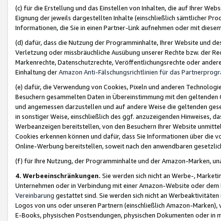
(c) für die Erstellung und das Einstellen von Inhalten, die auf Ihrer We
Eignung der jeweils dargestellten Inhalte (einschließlich sämtlicher 
Informationen, die Sie in einen Partner-Link aufnehmen oder mit diese
(d) dafür, dass die Nutzung der Programminhalte, Ihrer Website und des 
Verletzung oder missbräuchliche Ausübung unserer Rechte bzw. der Recht
Markenrechte, Datenschutzrechte, Veröffentlichungsrechte oder anderer
Einhaltung der
Amazon Anti-Fälschungsrichtlinien für das Partnerpro
(e) dafür, die Verwendung von Cookies, Pixeln und anderen Technologien
Besuchern gesammelten Daten in Übereinstimmung mit den geltenden Ge
und angemessen darzustellen und auf andere Weise die geltenden geset
in sonstiger Weise, einschließlich des ggf. anzuzeigenden Hinweises, d
Werbeanzeigen bereitstellen, von den Besuchern Ihrer Website unmitte
Cookies erkennen können und dafür, dass Sie Informationen über die v
Online-Werbung bereitstellen, soweit nach den anwendbaren gesetzlic
(f) für Ihre Nutzung, der Programminhalte und der Amazon-Marken, u
4. Werbeeinschränkungen.
Sie werden sich nicht an Werbe-, Market
Unternehmen oder in Verbindung mit einer Amazon-Website oder dem Pa
Vereinbarung
gestattet sind. Sie werden sich nicht an Werbeaktivitäten
Logos von uns oder unseren Partnern (einschließlich Amazon-Marken), 
E-Books, physischen Postsendungen, physischen Dokumenten oder in 