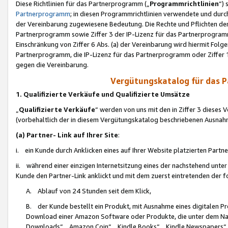
Diese Richtlinien für das Partnerprogramm („
Programmrichtlinien
“)
Partnerprogramm
; in diesen Programmrichtlinien verwendete und durch
der Vereinbarung zugewiesene Bedeutung. Die Rechte und Pflichten de
Partnerprogramm sowie Ziffer 3 der IP-Lizenz für das Partnerprogram
Einschränkung von Ziffer 6 Abs. (a) der Vereinbarung wird hiermit Fol
Partnerprogramm, die IP-Lizenz für das Partnerprogramm oder Ziffer 1
gegen die Vereinbarung.
Vergütungskatalog für das 
1. Qualifizierte Verkäufe und Qualifizierte Umsätze
„
Qualifizierte Verkäufe
“ werden von uns mit den in Ziffer 3 diese
(vorbehaltlich der in diesem Vergütungskatalog beschriebenen Ausnah
(a) Partner- Link auf Ihrer Site
:
i. ein Kunde durch Anklicken eines auf Ihrer Website platzierten Part
ii. während einer einzigen Internetsitzung eines der nachstehend unter (i)
Kunde den Partner-Link anklickt und mit dem zuerst eintretenden der f
A. Ablauf von 24 Stunden seit dem Klick,
B. der Kunde bestellt ein Produkt, mit Ausnahme eines digitalen P
Download einer Amazon Software oder Produkte, die unter dem N
Downloads“, „Amazon Coin“, „Kindle Books“, „Kindle Newspapers“, „