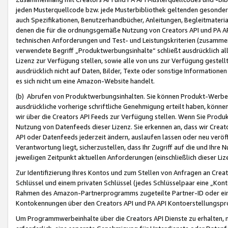
jeden Musterquellcode bzw. jede Musterbibliothek geltenden gesonder
auch Spezifikationen, Benutzerhandbücher, Anleitungen, Begleitmaterial
denen die für die ordnungsgemäße Nutzung von Creators API und PA A
technischen Anforderungen und Test- und Leistungskriterien (zusammen
verwendete Begriff „Produktwerbungsinhalte“ schließt ausdrücklich al
Lizenz zur Verfügung stellen, sowie alle von uns zur Verfügung gestel
ausdrücklich nicht auf Daten, Bilder, Texte oder sonstige Informatione
es sich nicht um eine Amazon-Website handelt.
(b) Abrufen von Produktwerbungsinhalten. Sie können Produkt-Werbein
ausdrückliche vorherige schriftliche Genehmigung erteilt haben, könn
wir über die Creators API Feeds zur Verfügung stellen. Wenn Sie Produk
Nutzung von Datenfeeds dieser Lizenz. Sie erkennen an, dass wir Creat
API oder Datenfeeds jederzeit ändern, auslaufen lassen oder neu veröffe
Verantwortung liegt, sicherzustellen, dass Ihr Zugriff auf die und Ihr
jeweiligen Zeitpunkt aktuellen Anforderungen (einschließlich dieser Liz
Zur Identifizierung Ihres Kontos und zum Stellen von Anfragen an Crea
Schlüssel und einem privaten Schlüssel (jedes Schlüsselpaar eine „Kon
Rahmen des Amazon-Partnerprogramms zugeteilte Partner-ID oder ein
Kontokennungen über den Creators API und PA API Kontoerstellungspro
Um Programmwerbeinhalte über die Creators API Dienste zu erhalten, m