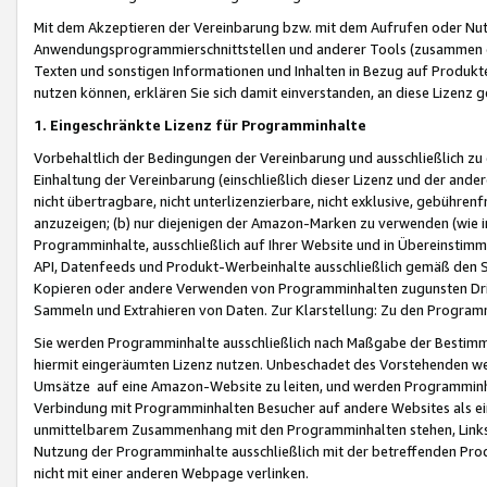
Mit dem Akzeptieren der Vereinbarung bzw. mit dem Aufrufen oder Nutz
Anwendungsprogrammierschnittstellen und anderer Tools (zusammen die
Texten und sonstigen Informationen und Inhalten in Bezug auf Produkte
nutzen können, erklären Sie sich damit einverstanden, an diese Lizenz 
1. Eingeschränkte Lizenz für Programminhalte
Vorbehaltlich der Bedingungen der Vereinbarung und ausschließlich z
Einhaltung der Vereinbarung (einschließlich dieser Lizenz und der ande
nicht übertragbare, nicht unterlizenzierbare, nicht exklusive, gebühren
anzuzeigen; (b) nur diejenigen der Amazon-Marken zu verwenden (wie in 
Programminhalte, ausschließlich auf Ihrer Website und in Übereinstimmu
API, Datenfeeds und Produkt-Werbeinhalte ausschließlich gemäß den Spe
Kopieren oder andere Verwenden von Programminhalten zugunsten Dri
Sammeln und Extrahieren von Daten. Zur Klarstellung: Zu den Program
Sie werden Programminhalte ausschließlich nach Maßgabe der Besti
hiermit eingeräumten Lizenz nutzen. Unbeschadet des Vorstehenden we
Umsätze auf eine Amazon-Website zu leiten, und werden Programminhal
Verbindung mit Programminhalten Besucher auf andere Websites als ein
unmittelbarem Zusammenhang mit den Programminhalten stehen, Links z
Nutzung der Programminhalte ausschließlich mit der betreffenden Pr
nicht mit einer anderen Webpage verlinken.