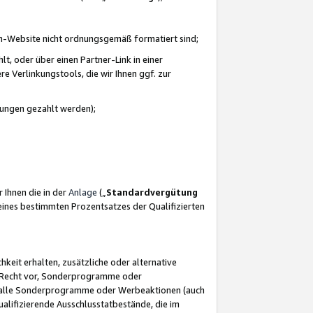
azon-Website nicht ordnungsgemäß formatiert sind;
, oder über einen Partner-Link in einer
e Verlinkungstools, die wir Ihnen ggf. zur
ütungen gezahlt werden);
 Ihnen die in der
Anlage
(„
Standardvergütung
ines bestimmten Prozentsatzes der Qualifizierten
eit erhalten, zusätzliche oder alternative
as Recht vor, Sonderprogramme oder
für alle Sonderprogramme oder Werbeaktionen (auch
lifizierende Ausschlusstatbestände, die im