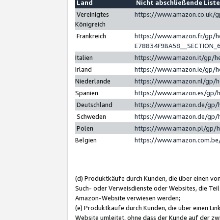
Land
Nicht abschließende List
Vereinigtes
https://www.amazon.co.uk/
Königreich
Frankreich
https://www.amazon.fr/gp/
E78834F9BA58__SECTION_
Italien
https://www.amazon.it/gp/h
Irland
https://www.amazon.ie/gp/
Niederlande
https://www.amazon.nl/gp/
Spanien
https://www.amazon.es/gp/
Deutschland
https://www.amazon.de/gp/
Schweden
https://www.amazon.de/gp/
Polen
https://www.amazon.pl/gp/
Belgien
https://www.amazon.com.be
(d) Produktkäufe durch Kunden, die über einen vo
Such- oder Verweisdienste oder Websites, die Teil
Amazon-Website verwiesen werden;
(e) Produktkäufe durch Kunden, die über einen Li
Website umleitet, ohne dass der Kunde auf der zw