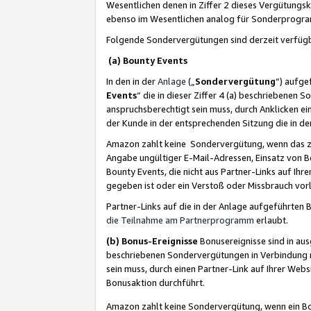
Wesentlichen denen in Ziffer 2 dieses Vergütung
ebenso im Wesentlichen analog für Sonderprogr
Folgende Sondervergütungen sind derzeit verfüg
(a) Bounty Events
In den in der
Anlage
(„
Sondervergütung
“) aufge
Events
“ die in dieser Ziffer 4 (a) beschriebenen 
anspruchsberechtigt sein muss, durch Anklicken ei
der Kunde in der entsprechenden Sitzung die in d
Amazon zahlt keine Sondervergütung, wenn das z
Angabe ungültiger E-Mail-Adressen, Einsatz von B
Bounty Events, die nicht aus Partner-Links auf Ihre
gegeben ist oder ein Verstoß oder Missbrauch vorl
Partner-Links auf die in der Anlage aufgeführte
die Teilnahme am Partnerprogramm
erlaubt.
(b) Bonus-Ereignisse
Bonusereignisse sind in au
beschriebenen Sondervergütungen in Verbindung m
sein muss, durch einen Partner-Link auf Ihrer We
Bonusaktion durchführt.
Amazon zahlt keine Sondervergütung, wenn ein Bon