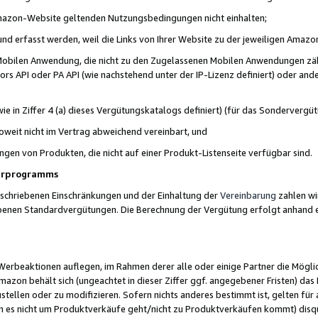
 Amazon-Website geltenden Nutzungsbedingungen nicht einhalten;
t und erfasst werden, weil die Links von Ihrer Website zu der jeweiligen Am
 Mobilen Anwendung, die nicht zu den Zugelassenen Mobilen Anwendungen zählt
s API oder PA API (wie nachstehend unter der IP-Lizenz definiert) oder ander
ie in Ziffer 4 (a) dieses Vergütungskatalogs definiert) (für das Sonderverg
weit nicht im Vertrag abweichend vereinbart, und
ngen von Produkten, die nicht auf einer Produkt-Listenseite verfügbar sind.
nerprogramms
eschriebenen Einschränkungen und der Einhaltung der
Vereinbarung
zahlen wir
ebenen Standardvergütungen. Die Berechnung der Vergütung erfolgt anhand e
beaktionen auflegen, im Rahmen derer alle oder einige Partner die Möglichk
Amazon behält sich (ungeachtet in dieser Ziffer ggf. angegebener Fristen) d
ustellen oder zu modifizieren. Sofern nichts anderes bestimmt ist, gelten 
s nicht um Produktverkäufe geht/nicht zu Produktverkäufen kommt) disqua