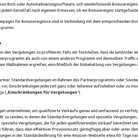
 von Bots oder Automatisierungssoftware, sich wiederholende Bonusereignisse
n jedem Einzelfall nach eigenem Ermessen, ob ein Bonusereignis stattgefund
epages für Bonusereignisse sind in Verbindung mit dem entsprechenden Bonu
rogramm
.
n
den Vergütungen zu profitieren. Falls wir feststellen, dass du (und/oder ein
erprogramm als auch von einem anderen Programm mit demselben Traffic ei
n wir Maßnahmen ergreifen, einschließlich der Einbehaltung von Vergütunge
r Partner, Standardvergütungen im Rahmen des Partnerprogramms oder Sonde
ht vor, Einschränkungen jederzeit ganz oder teilweise aufzuheben oder zu mod
ge
(„
Einschränkungen für Vergütungen
“).
ngen unternehmen, um qualifizierte Verkäufe genau und umfassend zu verfol
dir zu senden, in denen die Standardvergütungen und spezielle Vergütungen, 
pezielle Vergütungen, die für jeden qualifizierenden Verkauf berechnet un
 führen, dass dein effektiver Provisionssatz geringfügig über oder unter dem
ungen in der Standardwährung für eine Amazon-Webseite etwa 60 Tage nach