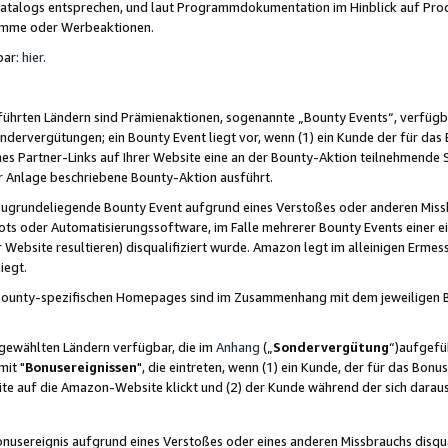
skatalogs entsprechen, und laut Programmdokumentation im Hinblick auf Pr
amme oder Werbeaktionen.
bar:
hier
.
führten Ländern sind Prämienaktionen, sogenannte „Bounty Events“, verfügb
Sondervergütungen; ein Bounty Event liegt vor, wenn (1) ein Kunde der für da
nes Partner-Links auf Ihrer Website eine an der Bounty-Aktion teilnehmende 
er Anlage beschriebene Bounty-Aktion ausführt.
ugrundeliegende Bounty Event aufgrund eines Verstoßes oder anderen Miss
ots oder Automatisierungssoftware, im Falle mehrerer Bounty Events einer e
r Website resultieren) disqualifiziert wurde. Amazon legt im alleinigen Ermess
iegt.
n Bounty-spezifischen Homepages sind im Zusammenhang mit dem jeweiligen
sgewählten Ländern verfügbar, die im
Anhang
(„
Sondervergütung
“)aufgefüh
it "
Bonusereignissen
", die eintreten, wenn (1) ein Kunde, der für das Bon
bsite auf die Amazon-Website klickt und (2) der Kunde während der sich dar
usereignis aufgrund eines Verstoßes oder eines anderen Missbrauchs disqua