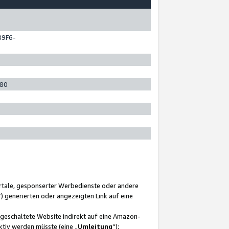
89F6-
280
ortale, gesponserter Werbedienste oder andere
“) generierten oder angezeigten Link auf eine
ngeschaltete Website indirekt auf eine Amazon-
ktiv werden müsste (eine „
Umleitung
“);