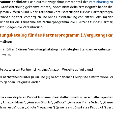
rammrichtlinien
“) sind durch Bezugnahme Bestandteil der
Vereinbarung z
Großschreibung gekennzeichnete, jedoch nicht definierte Begriffe haben die
 gemäß Ziffern 3 und 6 der Teilnahmevoraussetzungen für das Partnerprogram
nbarung fort. Vorsorglich und ohne Einschränkung von Ziffer 6 Abs. (a) der
ungen für die Teilnahme am Partnerprogramm, die IP-Lizenz für das Partner
rstoß gegen die Vereinbarung.
ungskatalog für das Partnerprogramm („Vergütungska
 Umsätze
n in Ziffer 3 dieses Vergütungskatalogs festgelegten Standardvergütungen v
r, wenn:
ite platzierten Partner-Links eine Amazon-Website aufruft; und
r nachstehend unter (i), (ii) und (iii) beschriebenen Ereignisse eintritt, wobe
 folgenden Ereignisse endet:
hme eines digitalen Produkts (gemäß Feststellung nach unserem alleinigen 
 „Amazon Music“, „Amazon Shorts“, „eDocs“, „Amazon Prime Video“, „Game
Newsfeeds“ oder „Kindle Magazines“) (jeweils ein „
Digitales Produkt
“) ver