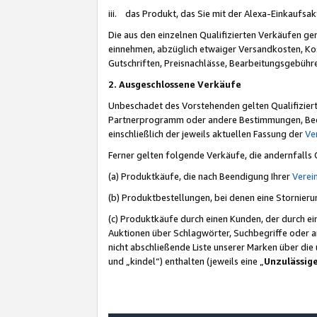
iii. das Produkt, das Sie mit der Alexa-Einkaufsa
Die aus den einzelnen Qualifizierten Verkäufen gen
einnehmen, abzüglich etwaiger Versandkosten, Ko
Gutschriften, Preisnachlässe, Bearbeitungsgebühr
2. Ausgeschlossene Verkäufe
Unbeschadet des Vorstehenden gelten Qualifiziert
Partnerprogramm oder andere Bestimmungen, Beding
einschließlich der jeweils aktuellen Fassung der
Ve
Ferner gelten folgende Verkäufe, die andernfalls
(a) Produktkäufe, die nach Beendigung Ihrer
Verei
(b) Produktbestellungen, bei denen eine Stornier
(c) Produktkäufe durch einen Kunden, der durch e
Auktionen über Schlagwörter, Suchbegriffe oder a
nicht abschließende Liste unserer Marken über di
und „kindel“) enthalten (jeweils eine „
Unzulässig