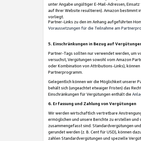
unter Angabe ungültiger E-Mail-Adressen, Einsatz
auf Ihrer Website resultieren). Amazon bestimmt i
vorliegt.
Partner-Links zu den im Anhang aufgeführten Hom
Voraussetzungen für die Teilnahme am Partnerp
5. Einschränkungen in Bezug auf Vergütunge
Partner-Tags sollten nur verwendet werden, um von 
versuchst, Vergütungen sowohl vom Amazon Partn
oder Kombination von Attributions-Links), könne
Partnerprogramm.
Gelegentlich können wir die Möglichkeit unsere
behält sich (ungeachtet etwaiger Fristen) das Rec
Einschränkungen für Vergütungen enthält die
Anla
6. Erfassung und Zahlung von Vergütungen
Wir werden wirtschaftlich vertretbare Anstrengu
ermöglichen und unsere Berichte zu erstellen und 
zusammengefasst sind. Standardvergütungen und s
gerundet werden (z. B. Cent für USD), können dazu
zahlen Standardvergütungen und spezielle Vergüt