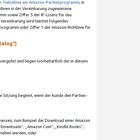
ur Teilnahme am Amazon-Partnerprogramm
; in
 ihnen in der Vereinbarung zugewiesene
m sowie Ziffer 3 der IP-Lizenz für das
 Vereinbarung wird hiermit Folgendes
programm oder Ziffer 1 der Amazon Richtlinie für
talog“)
ergütet und liegen (vorbehaltlich der in diesem
i die Sitzung beginnt, wenn der Kunde den Partner-
Ermessen, zum Beispiel der Download einer Amazon
 Downloads“, „Amazon Coin“, „Kindle Books“,
trieben werden, oder