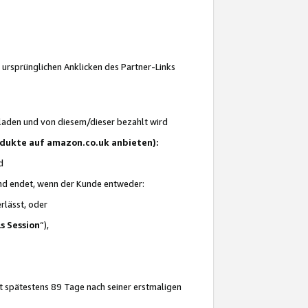
 ursprünglichen Anklicken des Partner-Links
laden und von diesem/dieser bezahlt wird
rodukte auf amazon.co.uk anbieten):
d
 und endet, wenn der Kunde entweder:
erlässt, oder
ls Session
“),
t spätestens 89 Tage nach seiner erstmaligen