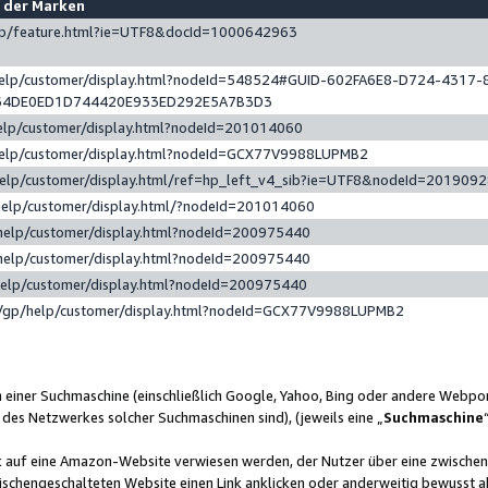
e der Marken
gp/feature.html?ie=UTF8&docId=1000642963
help/customer/display.html?nodeId=548524#GUID-602FA6E8-D724-4317-
64DE0ED1D744420E933ED292E5A7B3D3
elp/customer/display.html?nodeId=201014060
help/customer/display.html?nodeId=GCX77V9988LUPMB2
help/customer/display.html/ref=hp_left_v4_sib?ie=UTF8&nodeId=201909
help/customer/display.html/?nodeId=201014060
help/customer/display.html?nodeId=200975440
help/customer/display.html?nodeId=200975440
help/customer/display.html?nodeId=200975440
/gp/help/customer/display.html?nodeId=GCX77V9988LUPMB2
n einer Suchmaschine (einschließlich Google, Yahoo, Bing oder andere Webp
 des Netzwerkes solcher Suchmaschinen sind), (jeweils eine „
Suchmaschine
nk auf eine Amazon-Website verwiesen werden, der Nutzer über eine zwische
ischengeschalteten Website einen Link anklicken oder anderweitig bewusst a