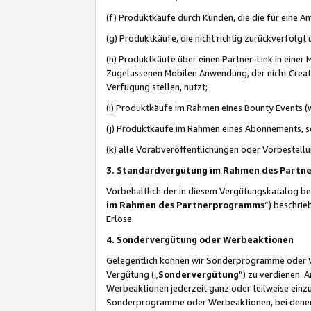
(f) Produktkäufe durch Kunden, die die für eine
(g) Produktkäufe, die nicht richtig zurückverfolg
(h) Produktkäufe über einen Partner-Link in einer
Zugelassenen Mobilen Anwendung, der nicht Creator
Verfügung stellen, nutzt;
(i) Produktkäufe im Rahmen eines Bounty Events (w
(j) Produktkäufe im Rahmen eines Abonnements, so
(k) alle Vorabveröffentlichungen oder Vorbestellu
3. Standardvergütung im Rahmen des Part
Vorbehaltlich der in diesem Vergütungskatalog b
im Rahmen des Partnerprogramms
“) beschri
Erlöse.
4. Sondervergütung oder Werbeaktionen
Gelegentlich können wir Sonderprogramme oder Wer
Vergütung („
Sondervergütung
”) zu verdienen. 
Werbeaktionen jederzeit ganz oder teilweise einz
Sonderprogramme oder Werbeaktionen, bei denen e