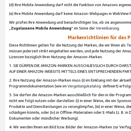
(d) Ihre Mobile Anwendung darf nicht die Funktion von Amazons eige
(e) Ihre Mobile Anwendung darf keine Amazon-Webpages in WebView 
Wir prüfen Ihre Anwendung und benachrichtigen Sie, ob sie angenomm
„
Zugelassene Mobile Anwendung
“ im Sinne der
Vereinbarung
.
Markenrichtlinien für das 
Diese Richtlinien gelten für die Nutzung der Marken, die wir Ihnen als 
müssen jederzeit strikt eingehalten werden, und jede Nutzung der Ama
Lizenzen bezüglich Ihrer Nutzung der Amazon-Marken.
1. SIE DÜRFEN DIE AMAZON-MARKEN AUSSCHLIESSLICH DURCH DARS
AUF EINER AMAZON-WEBSITE MITTELS EINES ENTSPRECHENDEN PART
2. Ihre Nutzung der Amazon-Marken muss (i) im Einklang mit der aktuells
Programmdokumentation (wie im
Vergütungskatalog
definiert) erfolg
3. Sie dürfen die Amazon-Marken ausschließlich für den in der Progr
nicht wie folgt nutzen oder darstellen: (i) in einer Weise, die ein Spo
Produkte und Dienstleistungen zu verunglimpfen, (iii) in einer Weise
schädigen könnte, oder (iv) in Offline-Materialien oder E-Mails (z. B.
Dokumenten oder mündlicher Werbung).
4. Wir werden Ihnen ein Bild bzw. Bilder der Amazon-Marken zur Verfüg