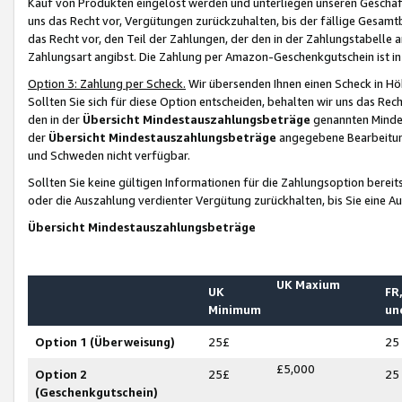
Kauf von Produkten eingelöst werden und unterliegen unseren Geschäf
uns das Recht vor, Vergütungen zurückzuhalten, bis der fällige Gesamt
das Recht vor, den Teil der Zahlungen, der den in der Zahlungstabelle 
Zahlungsart angibst. Die Zahlung per Amazon-Geschenkgutschein ist in
Option 3: Zahlung per Scheck.
Wir übersenden Ihnen einen Scheck in Höh
Sollten Sie sich für diese Option entscheiden, behalten wir uns das Rec
den in der
Übersicht Mindestauszahlungsbeträge
genannten Mindest
der
Übersicht Mindestauszahlungsbeträge
angegebene Bearbeitung
und Schweden nicht verfügbar.
Sollten Sie keine gültigen Informationen für die Zahlungsoption bereit
oder die Auszahlung verdienter Vergütung zurückhalten, bis Sie eine A
Übersicht Mindestauszahlungsbeträge
UK Maxium
UK
FR,
Minimum
un
Option 1 (Überweisung)
25£
25
£5,000
Option 2
25£
25
(Geschenkgutschein)