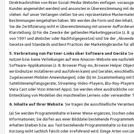
Direktnachrichten von Ihren Social-Media-Websites einfügen. vorausg
Kunden angemeldet werden) und ansonsten in Übereinstimmung mit der
stehen. Auf unser Verlangen stellen Sie uns repräsentative Mustermater
Bestimmungen eingehalten haben. Wir werden die Form und den Inhalt, di
Sie die Zertifizierung nicht in Übereinstimmung mit unserer Aufforderu
Klarstellung: (i) Für die Zwecke der geltenden Marketinggesetze (z. 
von 1991 und ähnlicher oder Nachfolgegesetze) sind Sie der „Absender“ j
Gesetze und Standards und Best Practices der Marketingbranche für 
5. Verbreitung von Partner-Links über Software und Geräte
Sie
nutzen bzw. keine Verlinkungen auf eine Amazon-Website wie nachsteh
Software-Applikationen (z. B. Browser Plug-ins, Browser Helper Objec
ein Endnutzer installieren und ausführen kann) und Geräten, einschlie
Zugelassenen Mobilen Anwendungen); oder (b) im Zusammenhang mit bzw.
Satellitenempfangsgeräte, Streaming-Video-Playern, Blu-Ray-Playern 
Viera Cast oder Vizio Internet Apps). Sie werden ohne ausdrückliche v
Entwicklung von Modellen des maschinellen Lernens oder verwandter 
6. Inhalte auf Ihrer Website
. Sie tragen die ausschließliche Verantwo
(a) Sie werden Programminhalte in keiner Weise ergänzen, löschen oder
Informationen; Sie dürfen aus einer Bilddatei bestehende Programminhal
erhalten bleiben bzw. aus Text bestehende Programminhalte so kürzen, 
Kürzung nicht sachlich falsch oder irreführend wird. Einige Arten von L