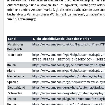
(c) Produktkäufe durch einen Kunden, der durch eine Anzeige auf eine 
Ausschreibungen und Auktionen über Schlagwörter, Suchbegriffe oder 
oder eine andere Amazon-Marke (vgl. die nicht abschließende Liste un
buchstabierte Varianten dieser Wörter (z. B. „ammazon“, „amaozn“ und „
Suchplatzierung
”);
Land
Nicht abschließende Liste der Marken
Vereinigtes
https://www.amazon.co.uk/gp/feature.html?ie=U
Königreich
Frankreich
https://www.amazon.fr/gp/help/customer/displa
E78834F9BA58__SECTION_64DE0ED1D744420E9
Italien
https://www.amazon.it/gp/help/customer/display
Irland
https://www.amazon.ie/gp/help/customer/displa
Niederlande
https://www.amazon.nl/gp/help/customer/display
Spanien
https://www.amazon.es/gp/help/customer/display
Deutschland
https://www.amazon.de/gp/help/customer/displa
Schweden
https://www.amazon.de/gp/help/customer/displa
Polen
https://www.amazon.pl/gp/help/customer/display
Belgien
https://www.amazon.com.be/gp/help/customer/d