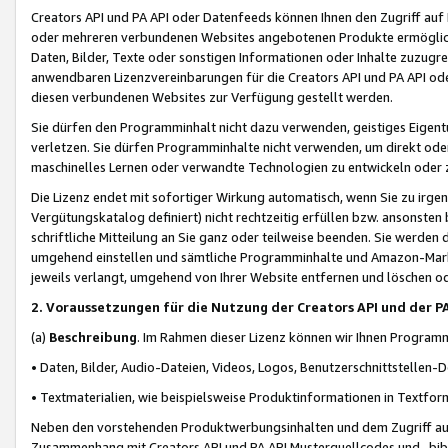
Creators API und PA API oder Datenfeeds können Ihnen den Zugriff auf D
oder mehreren verbundenen Websites angebotenen Produkte ermögliche
Daten, Bilder, Texte oder sonstigen Informationen oder Inhalte zuzugre
anwendbaren Lizenzvereinbarungen für die Creators API und PA API od
diesen verbundenen Websites zur Verfügung gestellt werden.
Sie dürfen den Programminhalt nicht dazu verwenden, geistiges Eigent
verletzen. Sie dürfen Programminhalte nicht verwenden, um direkt ode
maschinelles Lernen oder verwandte Technologien zu entwickeln oder zu
Die Lizenz endet mit sofortiger Wirkung automatisch, wenn Sie zu irg
Vergütungskatalog definiert) nicht rechtzeitig erfüllen bzw. ansonsten
schriftliche Mitteilung an Sie ganz oder teilweise beenden. Sie werden
umgehend einstellen und sämtliche Programminhalte und Amazon-Marke
jeweils verlangt, umgehend von Ihrer Website entfernen und löschen od
2. Voraussetzungen für die Nutzung der Creators API und der P
(a)
Beschreibung
. Im Rahmen dieser Lizenz können wir Ihnen Programmi
• Daten, Bilder, Audio-Dateien, Videos, Logos, Benutzerschnittstellen-
• Textmaterialien, wie beispielsweise Produktinformationen in Textfor
Neben den vorstehenden Produktwerbungsinhalten und dem Zugriff auf 
Zusammenhang mit Creators API und PA API Musterquellcodes und -bibli