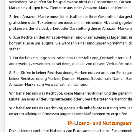
verändern. So dürfen Sie beispielsweise nicht die Proportionen, Farb
Marke hinzufügen bzw. Elemente aus einer Amazon-Marke entfernen.
5. Jede Amazon-Marke muss für sich alleine in ihrer Gesamtheit darge
grafischen oder Textelementen muss ein hinreichender Abstand gegebe
platzieren, der die Lesbarkeit oder Darstellung dieser Amazon-Marke b
6. Alle Rechte an den Amazon-Marken sind unser alleiniges Eigentum, 
kommt alleine uns zugute. Sie werden keine Handlungen vornehmen, 
stehen.
7. Du darfst kein Logo von, oder Inhalte erstellt von,
Drittanbietern au
anderweitig verwenden, es sei denn, du hast von diesem Verkäufer oder
8. Sie dürfen in keiner Rechtsordnung Marken nutzen oder zur Eintragu
keiner Rechtsordnung Marken, Domain-Namen, Subdomain-Namen, Benu
Amazon-Marke zum Verwechseln ähnlich sind.
Wir behalten uns das Recht vor, diese Markenrichtlinien und die gene
Einstellen einer Änderungsmitteilung oder überarbeiteter Markenricht
Wir behalten uns das Recht vor, gegen jede unbefugte Nutzung bzw. jede 
unserem alleinigen Ermessen angemessene Maßnahmen zu ergreifen.
IP-Lizenz- und Nutzungsan
Diese Lizenz regelt Ihre Nutzung von Programminhalten im Zusammen