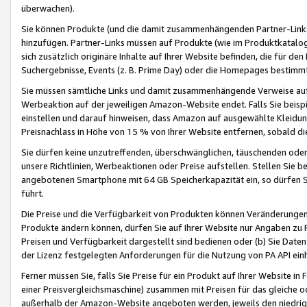
überwachen).
Sie können Produkte (und die damit zusammenhängenden Partner-Links)
hinzufügen. Partner-Links müssen auf Produkte (wie im Produktkatalog de
sich zusätzlich originäre Inhalte auf Ihrer Website befinden, die für 
Suchergebnisse, Events (z. B. Prime Day) oder die Homepages bestimmte
Sie müssen sämtliche Links und damit zusammenhängende Verweise auf z
Werbeaktion auf der jeweiligen Amazon-Website endet. Falls Sie beisp
einstellen und darauf hinweisen, dass Amazon auf ausgewählte Kleidun
Preisnachlass in Höhe von 15 % von Ihrer Website entfernen, sobald di
Sie dürfen keine unzutreffenden, überschwänglichen, täuschenden od
unsere Richtlinien, Werbeaktionen oder Preise aufstellen. Stellen Sie 
angebotenen Smartphone mit 64 GB Speicherkapazität ein, so dürfen S
führt.
Die Preise und die Verfügbarkeit von Produkten können Veränderungen 
Produkte ändern können, dürfen Sie auf Ihrer Website nur Angaben zu P
Preisen und Verfügbarkeit dargestellt sind bedienen oder (b) Sie Daten
der Lizenz festgelegten Anforderungen für die Nutzung von PA API einh
Ferner müssen Sie, falls Sie Preise für ein Produkt auf Ihrer Website in 
einer Preisvergleichsmaschine) zusammen mit Preisen für das gleiche o
außerhalb der Amazon-Website angeboten werden, jeweils den niedrigst