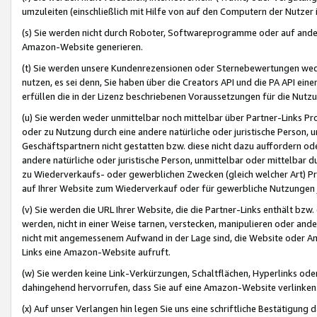
umzuleiten (einschließlich mit Hilfe von auf den Computern der Nutzer i
(s) Sie werden nicht durch Roboter, Softwareprogramme oder auf andere
Amazon-Website generieren.
(t) Sie werden unsere Kundenrezensionen oder Sternebewertungen wed
nutzen, es sei denn, Sie haben über die Creators API und die PA API e
erfüllen die in der Lizenz beschriebenen Voraussetzungen für die Nutzu
(u) Sie werden weder unmittelbar noch mittelbar über Partner-Links P
oder zu Nutzung durch eine andere natürliche oder juristische Person,
Geschäftspartnern nicht gestatten bzw. diese nicht dazu auffordern od
andere natürliche oder juristische Person, unmittelbar oder mittelbar
zu Wiederverkaufs- oder gewerblichen Zwecken (gleich welcher Art) 
auf Ihrer Website zum Wiederverkauf oder für gewerbliche Nutzungen 
(v) Sie werden die URL Ihrer Website, die die Partner-Links enthält b
werden, nicht in einer Weise tarnen, verstecken, manipulieren oder and
nicht mit angemessenem Aufwand in der Lage sind, die Website oder A
Links eine Amazon-Website aufruft.
(w) Sie werden keine Link-Verkürzungen, Schaltflächen, Hyperlinks ode
dahingehend hervorrufen, dass Sie auf eine Amazon-Website verlinken
(x) Auf unser Verlangen hin legen Sie uns eine schriftliche Bestätigung