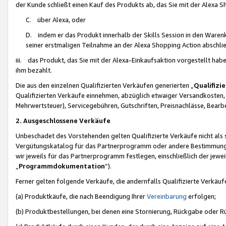
der Kunde schließt einen Kauf des Produkts ab, das Sie mit der Alexa 
C. über Alexa, oder
D. indem er das Produkt innerhalb der Skills Session in den Waren
seiner erstmaligen Teilnahme an der Alexa Shopping Action abschlie
iii. das Produkt, das Sie mit der Alexa-Einkaufsaktion vorgestellt ha
ihm bezahlt.
Die aus den einzelnen Qualifizierten Verkäufen generierten „
Qualifizi
Qualifizierten Verkäufe einnehmen, abzüglich etwaiger Versandkosten
Mehrwertsteuer), Servicegebühren, Gutschriften, Preisnachlässe, Bear
2. Ausgeschlossene Verkäufe
Unbeschadet des Vorstehenden gelten Qualifizierte Verkäufe nicht als
Vergütungskatalog für das Partnerprogramm oder andere Bestimmungen,
wir jeweils für das Partnerprogramm festlegen, einschließlich der jewe
„
Programmdokumentation
“).
Ferner gelten folgende Verkäufe, die andernfalls Qualifizierte Verkä
(a) Produktkäufe, die nach Beendigung Ihrer
Vereinbarung
erfolgen;
(b) Produktbestellungen, bei denen eine Stornierung, Rückgabe oder R