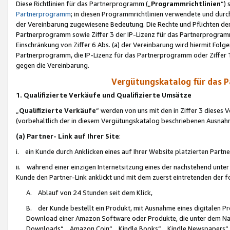
Diese Richtlinien für das Partnerprogramm („
Programmrichtlinien
“)
Partnerprogramm
; in diesen Programmrichtlinien verwendete und durch
der Vereinbarung zugewiesene Bedeutung. Die Rechte und Pflichten de
Partnerprogramm sowie Ziffer 3 der IP-Lizenz für das Partnerprogram
Einschränkung von Ziffer 6 Abs. (a) der Vereinbarung wird hiermit Fol
Partnerprogramm, die IP-Lizenz für das Partnerprogramm oder Ziffer 1
gegen die Vereinbarung.
Vergütungskatalog für das 
1. Qualifizierte Verkäufe und Qualifizierte Umsätze
„
Qualifizierte Verkäufe
“ werden von uns mit den in Ziffer 3 diese
(vorbehaltlich der in diesem Vergütungskatalog beschriebenen Ausnah
(a) Partner- Link auf Ihrer Site
:
i. ein Kunde durch Anklicken eines auf Ihrer Website platzierten Part
ii. während einer einzigen Internetsitzung eines der nachstehend unter (i)
Kunde den Partner-Link anklickt und mit dem zuerst eintretenden der f
A. Ablauf von 24 Stunden seit dem Klick,
B. der Kunde bestellt ein Produkt, mit Ausnahme eines digitalen P
Download einer Amazon Software oder Produkte, die unter dem N
Downloads“, „Amazon Coin“, „Kindle Books“, „Kindle Newspapers“, „