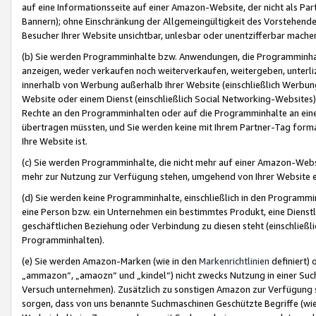
auf eine Informationsseite auf einer Amazon-Website, der nicht als Part
Bannern); ohne Einschränkung der Allgemeingültigkeit des Vorstehende
Besucher Ihrer Website unsichtbar, unlesbar oder unentzifferbar mache
(b) Sie werden Programminhalte bzw. Anwendungen, die Programminhalt
anzeigen, weder verkaufen noch weiterverkaufen, weitergeben, unterli
innerhalb von Werbung außerhalb Ihrer Website (einschließlich Werbun
Website oder einem Dienst (einschließlich Social Networking-Website
Rechte an den Programminhalten oder auf die Programminhalte an eine a
übertragen müssten, und Sie werden keine mit Ihrem Partner-Tag formati
Ihre Website ist.
(c) Sie werden Programminhalte, die nicht mehr auf einer Amazon-Websit
mehr zur Nutzung zur Verfügung stehen, umgehend von Ihrer Website e
(d) Sie werden keine Programminhalte, einschließlich in den Programmin
eine Person bzw. ein Unternehmen ein bestimmtes Produkt, eine Dienstle
geschäftlichen Beziehung oder Verbindung zu diesen steht (einschließli
Programminhalten).
(e) Sie werden Amazon-Marken (wie in den
Markenrichtlinien
definiert) 
„ammazon“, „amaozn“ und „kindel“) nicht zwecks Nutzung in einer Suc
Versuch unternehmen). Zusätzlich zu sonstigen Amazon zur Verfügung 
sorgen, dass von uns benannte Suchmaschinen Geschützte Begriffe (wie 