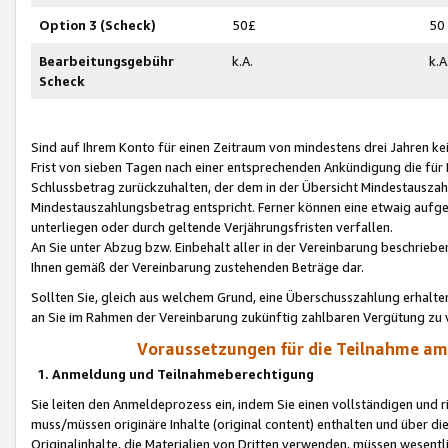
Option 3 (Scheck)
50£
50
Bearbeitungsgebühr
k.A.
k.A
Scheck
Sind auf Ihrem Konto für einen Zeitraum von mindestens drei Jahren kein
Frist von sieben Tagen nach einer entsprechenden Ankündigung die für
Schlussbetrag zurückzuhalten, der dem in der Übersicht Mindestausz
Mindestauszahlungsbetrag entspricht. Ferner können eine etwaig aufg
unterliegen oder durch geltende Verjährungsfristen verfallen.
An Sie unter Abzug bzw. Einbehalt aller in der Vereinbarung beschrieb
Ihnen gemäß der Vereinbarung zustehenden Beträge dar.
Sollten Sie, gleich aus welchem Grund, eine Überschusszahlung erhalte
an Sie im Rahmen der Vereinbarung zukünftig zahlbaren Vergütung zu 
Voraussetzungen für die Teilnahme a
1. Anmeldung und Teilnahmeberechtigung
Sie leiten den Anmeldeprozess ein, indem Sie einen vollständigen und 
muss/müssen originäre Inhalte (original content) enthalten und über d
Originalinhalte, die Materialien von Dritten verwenden, müssen wese