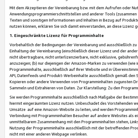
Mit dem Akzeptieren der Vereinbarung bzw. mit dem Aufrufen oder Nutz
Anwendungsprogrammierschnittstellen und anderer Tools (zusammen die
Texten und sonstigen Informationen und Inhalten in Bezug auf Produkte
nutzen können, erklären Sie sich damit einverstanden, an diese Lizenz 
1. Eingeschränkte Lizenz für Programminhalte
Vorbehaltlich der Bedingungen der Vereinbarung und ausschließlich z
Einhaltung der Vereinbarung (einschließlich dieser Lizenz und der ande
nicht übertragbare, nicht unterlizenzierbare, nicht exklusive, gebühren
anzuzeigen; (b) nur diejenigen der Amazon-Marken zu verwenden (wie in 
Programminhalte, ausschließlich auf Ihrer Website und in Übereinstimmu
API, Datenfeeds und Produkt-Werbeinhalte ausschließlich gemäß den Spe
Kopieren oder andere Verwenden von Programminhalten zugunsten Dri
Sammeln und Extrahieren von Daten. Zur Klarstellung: Zu den Program
Sie werden Programminhalte ausschließlich nach Maßgabe der Besti
hiermit eingeräumten Lizenz nutzen. Unbeschadet des Vorstehenden we
Umsätze auf eine Amazon-Website zu leiten, und werden Programminhal
Verbindung mit Programminhalten Besucher auf andere Websites als ein
unmittelbarem Zusammenhang mit den Programminhalten stehen, Links z
Nutzung der Programminhalte ausschließlich mit der betreffenden Pr
nicht mit einer anderen Webpage verlinken.