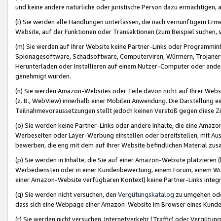
und keine andere natürliche oder juristische Person dazu ermächtigen, a
(l) Sie werden alle Handlungen unterlassen, die nach vernünftigem Erme
Website, auf der Funktionen oder Transaktionen (zum Beispiel suchen, s
(m) Sie werden auf Ihrer Website keine Partner-Links oder Programmin
Spionagesoftware, Schadsoftware, Computerviren, Würmern, Trojaner
Herunterladen oder Installieren auf einem Nutzer-Computer oder ande
genehmigt wurden.
(n) Sie werden Amazon-Websites oder Teile davon nicht auf Ihrer Websi
(z. B., WebView) innerhalb einer Mobilen Anwendung. Die Darstellung ein
Teilnahmevoraussetzungen stellt jedoch keinen Verstoß gegen diese Zif
(o) Sie werden keine Partner-Links oder andere Inhalte, die eine Am
Werbeseiten oder Layer-Werbung einstellen oder bereitstellen, mit Au
bewerben, die eng mit dem auf Ihrer Website befindlichen Material z
(p) Sie werden in Inhalte, die Sie auf einer Amazon-Website platzier
Werbediensten oder in einer Kundenbewertung, einem Forum, einem Wun
einer Amazon-Website verfügbaren Kontext) keine Partner-Links integr
(q) Sie werden nicht versuchen, den
Vergütungskatalog
zu umgehen oder
dass sich eine Webpage einer Amazon-Website im Browser eines Kunden 
(r) Sie werden nicht versuchen, Internetverkehr (Traffic) oder Vergü