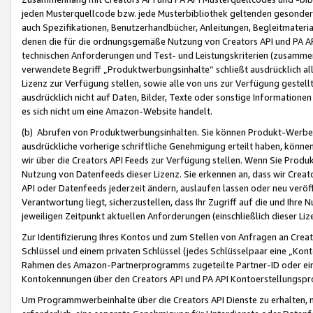
jeden Musterquellcode bzw. jede Musterbibliothek geltenden gesonder
auch Spezifikationen, Benutzerhandbücher, Anleitungen, Begleitmaterial
denen die für die ordnungsgemäße Nutzung von Creators API und PA A
technischen Anforderungen und Test- und Leistungskriterien (zusammen
verwendete Begriff „Produktwerbungsinhalte“ schließt ausdrücklich al
Lizenz zur Verfügung stellen, sowie alle von uns zur Verfügung gestel
ausdrücklich nicht auf Daten, Bilder, Texte oder sonstige Informatione
es sich nicht um eine Amazon-Website handelt.
(b) Abrufen von Produktwerbungsinhalten. Sie können Produkt-Werbein
ausdrückliche vorherige schriftliche Genehmigung erteilt haben, könn
wir über die Creators API Feeds zur Verfügung stellen. Wenn Sie Produk
Nutzung von Datenfeeds dieser Lizenz. Sie erkennen an, dass wir Creat
API oder Datenfeeds jederzeit ändern, auslaufen lassen oder neu veröffe
Verantwortung liegt, sicherzustellen, dass Ihr Zugriff auf die und Ihr
jeweiligen Zeitpunkt aktuellen Anforderungen (einschließlich dieser Liz
Zur Identifizierung Ihres Kontos und zum Stellen von Anfragen an Crea
Schlüssel und einem privaten Schlüssel (jedes Schlüsselpaar eine „Kon
Rahmen des Amazon-Partnerprogramms zugeteilte Partner-ID oder ein
Kontokennungen über den Creators API und PA API Kontoerstellungspro
Um Programmwerbeinhalte über die Creators API Dienste zu erhalten, m