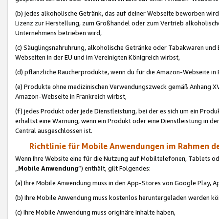
(b) jedes alkoholische Getränk, das auf deiner Webseite beworben wird
Lizenz zur Herstellung, zum Großhandel oder zum Vertrieb alkoholisch
Unternehmens betrieben wird,
(c) Säuglingsnahruhrung, alkoholische Getränke oder Tabakwaren und E
Webseiten in der EU und im Vereinigten Königreich wirbst,
(d) pflanzliche Raucherprodukte, wenn du für die Amazon-Webseite in B
(e) Produkte ohne medizinischen Verwendungszweck gemäß Anhang XVI 
Amazon-Webseite in Frankreich wirbst,
(f) jedes Produkt oder jede Dienstleistung, bei der es sich um ein Prod
erhältst eine Warnung, wenn ein Produkt oder eine Dienstleistung in de
Central ausgeschlossen ist.
Richtlinie für Mobile Anwendungen im Rahmen de
Wenn Ihre Website eine für die Nutzung auf Mobiltelefonen, Tablets 
„
Mobile Anwendung
“) enthält, gilt Folgendes:
(a) Ihre Mobile Anwendung muss in den App-Stores von Google Play, A
(b) Ihre Mobile Anwendung muss kostenlos heruntergeladen werden könn
(c) Ihre Mobile Anwendung muss originäre Inhalte haben,