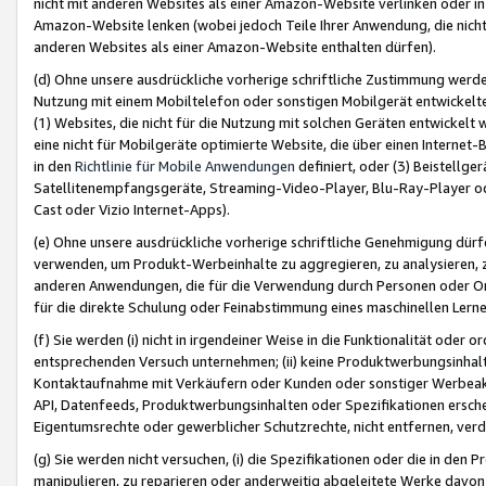
nicht mit anderen Websites als einer Amazon-Website verlinken oder i
Amazon-Website lenken (wobei jedoch Teile Ihrer Anwendung, die nich
anderen Websites als einer Amazon-Website enthalten dürfen).
(d) Ohne unsere ausdrückliche vorherige schriftliche Zustimmung werd
Nutzung mit einem Mobiltelefon oder sonstigen Mobilgerät entwickelt
(1) Websites, die nicht für die Nutzung mit solchen Geräten entwickelt
eine nicht für Mobilgeräte optimierte Website, die über einen Interne
in den
Richtlinie für Mobile Anwendungen
definiert, oder (3) Beistellge
Satellitenempfangsgeräte, Streaming-Video-Player, Blu-Ray-Player ode
Cast oder Vizio Internet-Apps).
(e) Ohne unsere ausdrückliche vorherige schriftliche Genehmigung dürfe
verwenden, um Produkt-Werbeinhalte zu aggregieren, zu analysieren, 
anderen Anwendungen, die für die Verwendung durch Personen oder Or
für die direkte Schulung oder Feinabstimmung eines maschinellen Lern
(f) Sie werden (i) nicht in irgendeiner Weise in die Funktionalität ode
entsprechenden Versuch unternehmen; (ii) keine Produktwerbungsinha
Kontaktaufnahme mit Verkäufern oder Kunden oder sonstiger Werbeaktiv
API, Datenfeeds, Produktwerbungsinhalten oder Spezifikationen erschei
Eigentumsrechte oder gewerblicher Schutzrechte, nicht entfernen, verd
(g) Sie werden nicht versuchen, (i) die Spezifikationen oder die in de
manipulieren, zu reparieren oder anderweitig abgeleitete Werke davon z