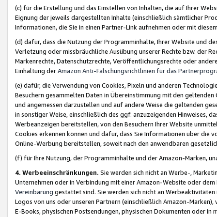
(c) für die Erstellung und das Einstellen von Inhalten, die auf Ihrer We
Eignung der jeweils dargestellten Inhalte (einschließlich sämtlicher 
Informationen, die Sie in einen Partner-Link aufnehmen oder mit diese
(d) dafür, dass die Nutzung der Programminhalte, Ihrer Website und des 
Verletzung oder missbräuchliche Ausübung unserer Rechte bzw. der Recht
Markenrechte, Datenschutzrechte, Veröffentlichungsrechte oder anderer
Einhaltung der
Amazon Anti-Fälschungsrichtlinien für das Partnerpro
(e) dafür, die Verwendung von Cookies, Pixeln und anderen Technologien
Besuchern gesammelten Daten in Übereinstimmung mit den geltenden Ge
und angemessen darzustellen und auf andere Weise die geltenden geset
in sonstiger Weise, einschließlich des ggf. anzuzeigenden Hinweises, d
Werbeanzeigen bereitstellen, von den Besuchern Ihrer Website unmitte
Cookies erkennen können und dafür, dass Sie Informationen über die v
Online-Werbung bereitstellen, soweit nach den anwendbaren gesetzlic
(f) für Ihre Nutzung, der Programminhalte und der Amazon-Marken, u
4. Werbeeinschränkungen.
Sie werden sich nicht an Werbe-, Market
Unternehmen oder in Verbindung mit einer Amazon-Website oder dem Pa
Vereinbarung
gestattet sind. Sie werden sich nicht an Werbeaktivitäten
Logos von uns oder unseren Partnern (einschließlich Amazon-Marken), 
E-Books, physischen Postsendungen, physischen Dokumenten oder in 