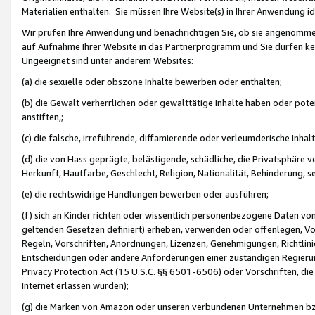
Materialien enthalten. Sie müssen Ihre Website(s) in Ihrer Anwendung ide
Wir prüfen Ihre Anwendung und benachrichtigen Sie, ob sie angenommen
auf Aufnahme Ihrer Website in das Partnerprogramm und Sie dürfen kei
Ungeeignet sind unter anderem Websites:
(a) die sexuelle oder obszöne Inhalte bewerben oder enthalten;
(b) die Gewalt verherrlichen oder gewalttätige Inhalte haben oder pot
anstiften,;
(c) die falsche, irreführende, diffamierende oder verleumderische Inha
(d) die von Hass geprägte, belästigende, schädliche, die Privatsphäre v
Herkunft, Hautfarbe, Geschlecht, Religion, Nationalität, Behinderung, 
(e) die rechtswidrige Handlungen bewerben oder ausführen;
(f) sich an Kinder richten oder wissentlich personenbezogene Daten vo
geltenden Gesetzen definiert) erheben, verwenden oder offenlegen, Vo
Regeln, Vorschriften, Anordnungen, Lizenzen, Genehmigungen, Richtlini
Entscheidungen oder andere Anforderungen einer zuständigen Regierung
Privacy Protection Act (15 U.S.C. §§ 6501-6506) oder Vorschriften, di
Internet erlassen wurden);
(g) die Marken von Amazon oder unseren verbundenen Unternehmen b