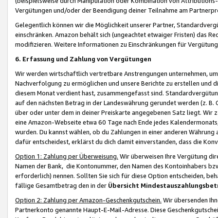
(beispielsweise durch Manipulation oder Kombination von Attributions-
Vergütungen und/oder der Beendigung deiner Teilnahme am Partnerp
Gelegentlich können wir die Möglichkeit unserer Partner, Standardv
einschränken. Amazon behält sich (ungeachtet etwaiger Fristen) das Re
modifizieren. Weitere Informationen zu Einschränkungen für Vergütung
6. Erfassung und Zahlung von Vergütungen
Wir werden wirtschaftlich vertretbare Anstrengungen unternehmen, um 
Nachverfolgung zu ermöglichen und unsere Berichte zu erstellen und di
diesem Monat verdient hast, zusammengefasst sind. Standardvergütung
auf den nächsten Betrag in der Landeswährung gerundet werden (z. B. C
über oder unter dem in deiner Preiskarte angegebenen Satz liegt. Wir
eine Amazon-Webseite etwa 60 Tage nach Ende jedes Kalendermonats, i
wurden. Du kannst wählen, ob du Zahlungen in einer anderen Währung
dafür entscheidest, erklärst du dich damit einverstanden, dass die K
Option 1: Zahlung per Überweisung.
Wir überweisen Ihre Vergütung dir
Namen der Bank, die Kontonummer, den Namen des Kontoinhabers bzw. a
erforderlich) nennen. Sollten Sie sich für diese Option entscheiden, be
fällige Gesamtbetrag den in der
Übersicht Mindestauszahlungsbet
Option 2: Zahlung per Amazon-Geschenkgutschein.
Wir übersenden Ihne
Partnerkonto genannte Haupt-E-Mail-Adresse. Diese Geschenkgutschei