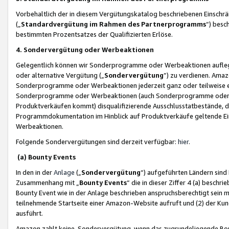
Vorbehaltlich der in diesem Vergütungskatalog beschriebenen Einschr
(„
Standardvergütung im Rahmen des Partnerprogramms
“) besc
bestimmten Prozentsatzes der Qualifizierten Erlöse.
4. Sondervergütung oder Werbeaktionen
Gelegentlich können wir Sonderprogramme oder Werbeaktionen auflegen,
oder alternative Vergütung („
Sondervergütung
”) zu verdienen. Amazo
Sonderprogramme oder Werbeaktionen jederzeit ganz oder teilweise einz
Sonderprogramme oder Werbeaktionen (auch Sonderprogramme oder We
Produktverkäufen kommt) disqualifizierende Ausschlusstatbestände, di
Programmdokumentation im Hinblick auf Produktverkäufe geltende E
Werbeaktionen.
Folgende Sondervergütungen sind derzeit verfügbar:
hier
.
(a) Bounty Events
In den in der
Anlage
(„
Sondervergütung
“) aufgeführten Ländern sind
Zusammenhang mit „
Bounty Events
“ die in dieser Ziffer 4 (a) besch
Bounty Event wie in der Anlage beschrieben anspruchsberechtigt sein mu
teilnehmende Startseite einer Amazon-Website aufruft und (2) der Kun
ausführt.
Amazon zahlt keine Sondervergütung, wenn das zugrundeliegende Boun