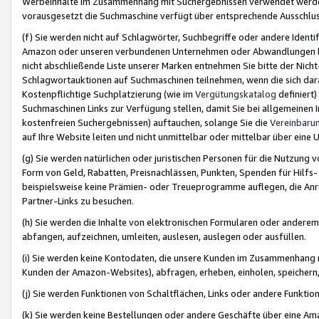
Werbeinhalte im Zusammenhang mit Suchergebnissen verwendet werden,
vorausgesetzt die Suchmaschine verfügt über entsprechende Ausschlu
(f) Sie werden nicht auf Schlagwörter, Suchbegriffe oder andere Ident
Amazon oder unseren verbundenen Unternehmen oder Abwandlungen bzw
nicht abschließende Liste unserer Marken entnehmen Sie bitte der Nich
Schlagwortauktionen auf Suchmaschinen teilnehmen, wenn die sich da
Kostenpflichtige Suchplatzierung (wie im
Vergütungskatalog
definiert
Suchmaschinen Links zur Verfügung stellen, damit Sie bei allgemeinen I
kostenfreien Suchergebnissen) auftauchen, solange Sie die
Vereinbaru
auf Ihre Website leiten und nicht unmittelbar oder mittelbar über eine
(g) Sie werden natürlichen oder juristischen Personen für die Nutzung 
Form von Geld, Rabatten, Preisnachlässen, Punkten, Spenden für Hilfs
beispielsweise keine Prämien- oder Treueprogramme auflegen, die Anrei
Partner-Links zu besuchen.
(h) Sie werden die Inhalte von elektronischen Formularen oder anderem M
abfangen, aufzeichnen, umleiten, auslesen, auslegen oder ausfüllen.
(i) Sie werden keine Kontodaten, die unsere Kunden im Zusammenhang 
Kunden der Amazon-Websites), abfragen, erheben, einholen, speichern,
(j) Sie werden Funktionen von Schaltflächen, Links oder andere Funkti
(k) Sie werden keine Bestellungen oder andere Geschäfte über eine Ama