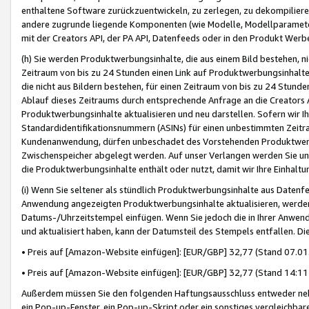
enthaltene Software zurückzuentwickeln, zu zerlegen, zu dekompilier
andere zugrunde liegende Komponenten (wie Modelle, Modellparameter
mit der Creators API, der PA API, Datenfeeds oder in den Produkt Werb
(h) Sie werden Produktwerbungsinhalte, die aus einem Bild bestehen, ni
Zeitraum von bis zu 24 Stunden einen Link auf Produktwerbungsinhalte
die nicht aus Bildern bestehen, für einen Zeitraum von bis zu 24 Stund
Ablauf dieses Zeitraums durch entsprechende Anfrage an die Creators 
Produktwerbungsinhalte aktualisieren und neu darstellen. Sofern wir Ih
Standardidentifikationsnummern (ASINs) für einen unbestimmten Zeitra
Kundenanwendung, dürfen unbeschadet des Vorstehenden Produktwerbu
Zwischenspeicher abgelegt werden. Auf unser Verlangen werden Sie un
die Produktwerbungsinhalte enthält oder nutzt, damit wir Ihre Einhalt
(i) Wenn Sie seltener als stündlich Produktwerbungsinhalte aus Datenfe
Anwendung angezeigten Produktwerbungsinhalte aktualisieren, werden 
Datums-/Uhrzeitstempel einfügen. Wenn Sie jedoch die in Ihrer Anwe
und aktualisiert haben, kann der Datumsteil des Stempels entfallen. Dies
• Preis auf [Amazon-Website einfügen]: [EUR/GBP] 32,77 (Stand 07.01.
• Preis auf [Amazon-Website einfügen]: [EUR/GBP] 32,77 (Stand 14:11 
Außerdem müssen Sie den folgenden Haftungsausschluss entweder neb
ein Pop-up-Fenster, ein Pop-up-Skript oder ein sonstiges vergleichba