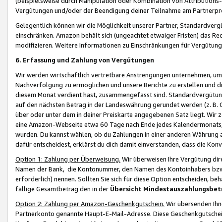
(beispielsweise durch Manipulation oder Kombination von Attributions-
Vergütungen und/oder der Beendigung deiner Teilnahme am Partnerp
Gelegentlich können wir die Möglichkeit unserer Partner, Standardv
einschränken. Amazon behält sich (ungeachtet etwaiger Fristen) das Re
modifizieren. Weitere Informationen zu Einschränkungen für Vergütung
6. Erfassung und Zahlung von Vergütungen
Wir werden wirtschaftlich vertretbare Anstrengungen unternehmen, um 
Nachverfolgung zu ermöglichen und unsere Berichte zu erstellen und di
diesem Monat verdient hast, zusammengefasst sind. Standardvergütung
auf den nächsten Betrag in der Landeswährung gerundet werden (z. B. C
über oder unter dem in deiner Preiskarte angegebenen Satz liegt. Wir
eine Amazon-Webseite etwa 60 Tage nach Ende jedes Kalendermonats, i
wurden. Du kannst wählen, ob du Zahlungen in einer anderen Währung
dafür entscheidest, erklärst du dich damit einverstanden, dass die K
Option 1: Zahlung per Überweisung.
Wir überweisen Ihre Vergütung dir
Namen der Bank, die Kontonummer, den Namen des Kontoinhabers bzw. a
erforderlich) nennen. Sollten Sie sich für diese Option entscheiden, be
fällige Gesamtbetrag den in der
Übersicht Mindestauszahlungsbet
Option 2: Zahlung per Amazon-Geschenkgutschein.
Wir übersenden Ihne
Partnerkonto genannte Haupt-E-Mail-Adresse. Diese Geschenkgutschei