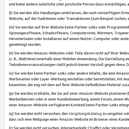
und keine andere natürliche oder juristische Person dazu ermächtigen, a
(l) Sie werden alle Handlungen unterlassen, die nach vernünftigem Erme
Website, auf der Funktionen oder Transaktionen (zum Beispiel suchen, s
(m) Sie werden auf Ihrer Website keine Partner-Links oder Programmin
Spionagesoftware, Schadsoftware, Computerviren, Würmern, Trojaner
Herunterladen oder Installieren auf einem Nutzer-Computer oder ande
genehmigt wurden.
(n) Sie werden Amazon-Websites oder Teile davon nicht auf Ihrer Websi
(z. B., WebView) innerhalb einer Mobilen Anwendung. Die Darstellung ein
Teilnahmevoraussetzungen stellt jedoch keinen Verstoß gegen diese Zif
(o) Sie werden keine Partner-Links oder andere Inhalte, die eine Am
Werbeseiten oder Layer-Werbung einstellen oder bereitstellen, mit Au
bewerben, die eng mit dem auf Ihrer Website befindlichen Material z
(p) Sie werden in Inhalte, die Sie auf einer Amazon-Website platzier
Werbediensten oder in einer Kundenbewertung, einem Forum, einem Wun
einer Amazon-Website verfügbaren Kontext) keine Partner-Links integr
(q) Sie werden nicht versuchen, den
Vergütungskatalog
zu umgehen oder
dass sich eine Webpage einer Amazon-Website im Browser eines Kunden 
(r) Sie werden nicht versuchen, Internetverkehr (Traffic) oder Vergü