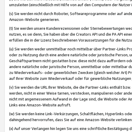
umzuleiten (einschließlich mit Hilfe von auf den Computern der Nutzer i
(s) Sie werden nicht durch Roboter, Softwareprogramme oder auf andere
Amazon-Website generieren.
(t) Sie werden unsere Kundenrezensionen oder Sternebewertungen wed
nutzen, es sei denn, Sie haben über die Creators API und die PA API e
erfüllen die in der Lizenz beschriebenen Voraussetzungen für die Nutzu
(u) Sie werden weder unmittelbar noch mittelbar über Partner-Links P
oder zu Nutzung durch eine andere natürliche oder juristische Person,
Geschäftspartnern nicht gestatten bzw. diese nicht dazu auffordern od
andere natürliche oder juristische Person, unmittelbar oder mittelbar
zu Wiederverkaufs- oder gewerblichen Zwecken (gleich welcher Art) 
auf Ihrer Website zum Wiederverkauf oder für gewerbliche Nutzungen 
(v) Sie werden die URL Ihrer Website, die die Partner-Links enthält b
werden, nicht in einer Weise tarnen, verstecken, manipulieren oder and
nicht mit angemessenem Aufwand in der Lage sind, die Website oder A
Links eine Amazon-Website aufruft.
(w) Sie werden keine Link-Verkürzungen, Schaltflächen, Hyperlinks ode
dahingehend hervorrufen, dass Sie auf eine Amazon-Website verlinken
(x) Auf unser Verlangen hin legen Sie uns eine schriftliche Bestätigung