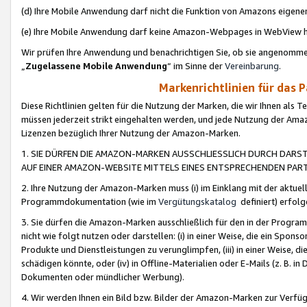
(d) Ihre Mobile Anwendung darf nicht die Funktion von Amazons eige
(e) Ihre Mobile Anwendung darf keine Amazon-Webpages in WebView 
Wir prüfen Ihre Anwendung und benachrichtigen Sie, ob sie angenomm
„
Zugelassene Mobile Anwendung
“ im Sinne der
Vereinbarung
.
Markenrichtlinien für das 
Diese Richtlinien gelten für die Nutzung der Marken, die wir Ihnen als 
müssen jederzeit strikt eingehalten werden, und jede Nutzung der Ama
Lizenzen bezüglich Ihrer Nutzung der Amazon-Marken.
1. SIE DÜRFEN DIE AMAZON-MARKEN AUSSCHLIESSLICH DURCH DARS
AUF EINER AMAZON-WEBSITE MITTELS EINES ENTSPRECHENDEN PART
2. Ihre Nutzung der Amazon-Marken muss (i) im Einklang mit der aktuells
Programmdokumentation (wie im
Vergütungskatalog
definiert) erfolg
3. Sie dürfen die Amazon-Marken ausschließlich für den in der Progr
nicht wie folgt nutzen oder darstellen: (i) in einer Weise, die ein Spo
Produkte und Dienstleistungen zu verunglimpfen, (iii) in einer Weise
schädigen könnte, oder (iv) in Offline-Materialien oder E-Mails (z. B.
Dokumenten oder mündlicher Werbung).
4. Wir werden Ihnen ein Bild bzw. Bilder der Amazon-Marken zur Verfüg