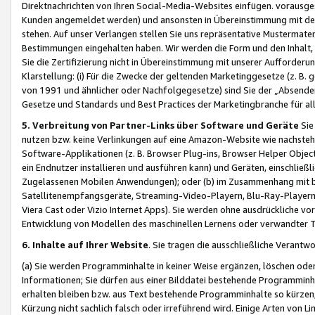
Direktnachrichten von Ihren Social-Media-Websites einfügen. vorausg
Kunden angemeldet werden) und ansonsten in Übereinstimmung mit der
stehen. Auf unser Verlangen stellen Sie uns repräsentative Mustermater
Bestimmungen eingehalten haben. Wir werden die Form und den Inhalt, di
Sie die Zertifizierung nicht in Übereinstimmung mit unserer Aufforderu
Klarstellung: (i) Für die Zwecke der geltenden Marketinggesetze (z. 
von 1991 und ähnlicher oder Nachfolgegesetze) sind Sie der „Absender“ j
Gesetze und Standards und Best Practices der Marketingbranche für 
5. Verbreitung von Partner-Links über Software und Geräte
Sie
nutzen bzw. keine Verlinkungen auf eine Amazon-Website wie nachsteh
Software-Applikationen (z. B. Browser Plug-ins, Browser Helper Objec
ein Endnutzer installieren und ausführen kann) und Geräten, einschlie
Zugelassenen Mobilen Anwendungen); oder (b) im Zusammenhang mit bzw.
Satellitenempfangsgeräte, Streaming-Video-Playern, Blu-Ray-Playern 
Viera Cast oder Vizio Internet Apps). Sie werden ohne ausdrückliche v
Entwicklung von Modellen des maschinellen Lernens oder verwandter 
6. Inhalte auf Ihrer Website
. Sie tragen die ausschließliche Verantwo
(a) Sie werden Programminhalte in keiner Weise ergänzen, löschen oder
Informationen; Sie dürfen aus einer Bilddatei bestehende Programminhal
erhalten bleiben bzw. aus Text bestehende Programminhalte so kürzen, 
Kürzung nicht sachlich falsch oder irreführend wird. Einige Arten von L