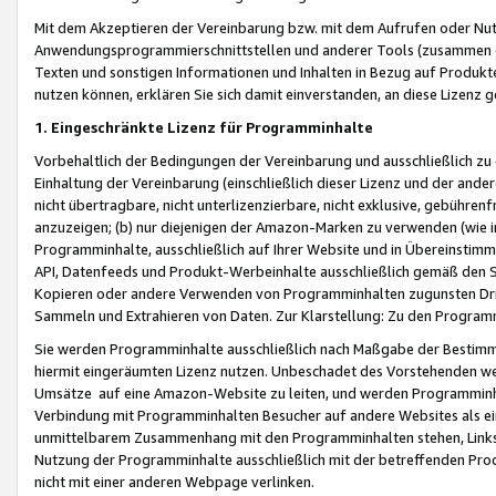
Mit dem Akzeptieren der Vereinbarung bzw. mit dem Aufrufen oder Nutz
Anwendungsprogrammierschnittstellen und anderer Tools (zusammen die
Texten und sonstigen Informationen und Inhalten in Bezug auf Produkte
nutzen können, erklären Sie sich damit einverstanden, an diese Lizenz 
1. Eingeschränkte Lizenz für Programminhalte
Vorbehaltlich der Bedingungen der Vereinbarung und ausschließlich z
Einhaltung der Vereinbarung (einschließlich dieser Lizenz und der ande
nicht übertragbare, nicht unterlizenzierbare, nicht exklusive, gebühren
anzuzeigen; (b) nur diejenigen der Amazon-Marken zu verwenden (wie in 
Programminhalte, ausschließlich auf Ihrer Website und in Übereinstimmu
API, Datenfeeds und Produkt-Werbeinhalte ausschließlich gemäß den Spe
Kopieren oder andere Verwenden von Programminhalten zugunsten Dri
Sammeln und Extrahieren von Daten. Zur Klarstellung: Zu den Program
Sie werden Programminhalte ausschließlich nach Maßgabe der Besti
hiermit eingeräumten Lizenz nutzen. Unbeschadet des Vorstehenden we
Umsätze auf eine Amazon-Website zu leiten, und werden Programminhal
Verbindung mit Programminhalten Besucher auf andere Websites als ein
unmittelbarem Zusammenhang mit den Programminhalten stehen, Links z
Nutzung der Programminhalte ausschließlich mit der betreffenden Pr
nicht mit einer anderen Webpage verlinken.