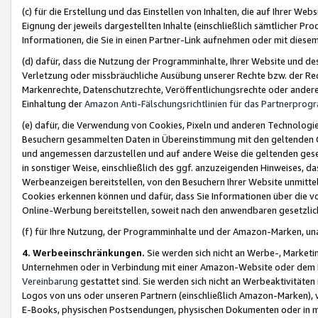
(c) für die Erstellung und das Einstellen von Inhalten, die auf Ihrer We
Eignung der jeweils dargestellten Inhalte (einschließlich sämtlicher 
Informationen, die Sie in einen Partner-Link aufnehmen oder mit diese
(d) dafür, dass die Nutzung der Programminhalte, Ihrer Website und des 
Verletzung oder missbräuchliche Ausübung unserer Rechte bzw. der Recht
Markenrechte, Datenschutzrechte, Veröffentlichungsrechte oder anderer
Einhaltung der
Amazon Anti-Fälschungsrichtlinien für das Partnerpro
(e) dafür, die Verwendung von Cookies, Pixeln und anderen Technologien
Besuchern gesammelten Daten in Übereinstimmung mit den geltenden Ge
und angemessen darzustellen und auf andere Weise die geltenden geset
in sonstiger Weise, einschließlich des ggf. anzuzeigenden Hinweises, d
Werbeanzeigen bereitstellen, von den Besuchern Ihrer Website unmitte
Cookies erkennen können und dafür, dass Sie Informationen über die v
Online-Werbung bereitstellen, soweit nach den anwendbaren gesetzlic
(f) für Ihre Nutzung, der Programminhalte und der Amazon-Marken, u
4. Werbeeinschränkungen.
Sie werden sich nicht an Werbe-, Market
Unternehmen oder in Verbindung mit einer Amazon-Website oder dem Pa
Vereinbarung
gestattet sind. Sie werden sich nicht an Werbeaktivitäten
Logos von uns oder unseren Partnern (einschließlich Amazon-Marken), 
E-Books, physischen Postsendungen, physischen Dokumenten oder in 