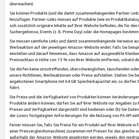
überwachen).
Sie können Produkte (und die damit zusammenhängenden Partner-Links)
hinzufügen. Partner-Links müssen auf Produkte (wie im Produktkatalog de
sich zusätzlich originäre Inhalte auf Ihrer Website befinden, die für 
Suchergebnisse, Events (z. B. Prime Day) oder die Homepages bestimmte
Sie müssen sämtliche Links und damit zusammenhängende Verweise auf z
Werbeaktion auf der jeweiligen Amazon-Website endet. Falls Sie beisp
einstellen und darauf hinweisen, dass Amazon auf ausgewählte Kleidun
Preisnachlass in Höhe von 15 % von Ihrer Website entfernen, sobald di
Sie dürfen keine unzutreffenden, überschwänglichen, täuschenden od
unsere Richtlinien, Werbeaktionen oder Preise aufstellen. Stellen Sie 
angebotenen Smartphone mit 64 GB Speicherkapazität ein, so dürfen S
führt.
Die Preise und die Verfügbarkeit von Produkten können Veränderungen 
Produkte ändern können, dürfen Sie auf Ihrer Website nur Angaben zu P
Preisen und Verfügbarkeit dargestellt sind bedienen oder (b) Sie Daten
der Lizenz festgelegten Anforderungen für die Nutzung von PA API einh
Ferner müssen Sie, falls Sie Preise für ein Produkt auf Ihrer Website in 
einer Preisvergleichsmaschine) zusammen mit Preisen für das gleiche o
außerhalb der Amazon-Website angeboten werden, jeweils den niedrigst