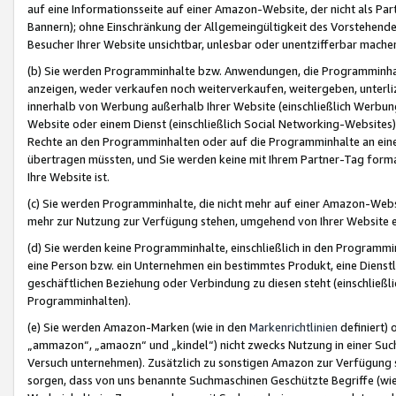
auf eine Informationsseite auf einer Amazon-Website, der nicht als Part
Bannern); ohne Einschränkung der Allgemeingültigkeit des Vorstehende
Besucher Ihrer Website unsichtbar, unlesbar oder unentzifferbar mache
(b) Sie werden Programminhalte bzw. Anwendungen, die Programminhalt
anzeigen, weder verkaufen noch weiterverkaufen, weitergeben, unterli
innerhalb von Werbung außerhalb Ihrer Website (einschließlich Werbun
Website oder einem Dienst (einschließlich Social Networking-Website
Rechte an den Programminhalten oder auf die Programminhalte an eine a
übertragen müssten, und Sie werden keine mit Ihrem Partner-Tag formati
Ihre Website ist.
(c) Sie werden Programminhalte, die nicht mehr auf einer Amazon-Websit
mehr zur Nutzung zur Verfügung stehen, umgehend von Ihrer Website e
(d) Sie werden keine Programminhalte, einschließlich in den Programmin
eine Person bzw. ein Unternehmen ein bestimmtes Produkt, eine Dienstle
geschäftlichen Beziehung oder Verbindung zu diesen steht (einschließli
Programminhalten).
(e) Sie werden Amazon-Marken (wie in den
Markenrichtlinien
definiert) 
„ammazon“, „amaozn“ und „kindel“) nicht zwecks Nutzung in einer Suc
Versuch unternehmen). Zusätzlich zu sonstigen Amazon zur Verfügung 
sorgen, dass von uns benannte Suchmaschinen Geschützte Begriffe (wie 