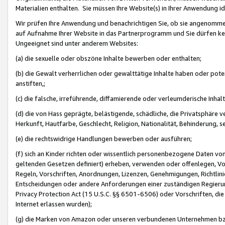
Materialien enthalten. Sie müssen Ihre Website(s) in Ihrer Anwendung ide
Wir prüfen Ihre Anwendung und benachrichtigen Sie, ob sie angenommen
auf Aufnahme Ihrer Website in das Partnerprogramm und Sie dürfen kei
Ungeeignet sind unter anderem Websites:
(a) die sexuelle oder obszöne Inhalte bewerben oder enthalten;
(b) die Gewalt verherrlichen oder gewalttätige Inhalte haben oder pot
anstiften,;
(c) die falsche, irreführende, diffamierende oder verleumderische Inha
(d) die von Hass geprägte, belästigende, schädliche, die Privatsphäre v
Herkunft, Hautfarbe, Geschlecht, Religion, Nationalität, Behinderung, 
(e) die rechtswidrige Handlungen bewerben oder ausführen;
(f) sich an Kinder richten oder wissentlich personenbezogene Daten vo
geltenden Gesetzen definiert) erheben, verwenden oder offenlegen, Vo
Regeln, Vorschriften, Anordnungen, Lizenzen, Genehmigungen, Richtlini
Entscheidungen oder andere Anforderungen einer zuständigen Regierung
Privacy Protection Act (15 U.S.C. §§ 6501-6506) oder Vorschriften, di
Internet erlassen wurden);
(g) die Marken von Amazon oder unseren verbundenen Unternehmen b