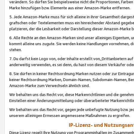
verändern. So dürfen Sie beispielsweise nicht die Proportionen, Farb
Marke hinzufügen bzw. Elemente aus einer Amazon-Marke entfernen.
5. Jede Amazon-Marke muss für sich alleine in ihrer Gesamtheit darge
grafischen oder Textelementen muss ein hinreichender Abstand gegebe
platzieren, der die Lesbarkeit oder Darstellung dieser Amazon-Marke b
6. Alle Rechte an den Amazon-Marken sind unser alleiniges Eigentum, 
kommt alleine uns zugute. Sie werden keine Handlungen vornehmen, 
stehen.
7. Du darfst kein Logo von, oder Inhalte erstellt von,
Drittanbietern au
anderweitig verwenden, es sei denn, du hast von diesem Verkäufer oder
8. Sie dürfen in keiner Rechtsordnung Marken nutzen oder zur Eintragu
keiner Rechtsordnung Marken, Domain-Namen, Subdomain-Namen, Benu
Amazon-Marke zum Verwechseln ähnlich sind.
Wir behalten uns das Recht vor, diese Markenrichtlinien und die gene
Einstellen einer Änderungsmitteilung oder überarbeiteter Markenricht
Wir behalten uns das Recht vor, gegen jede unbefugte Nutzung bzw. jede 
unserem alleinigen Ermessen angemessene Maßnahmen zu ergreifen.
IP-Lizenz- und Nutzungsan
Diese Lizenz regelt Ihre Nutzung von Programminhalten im Zusammen