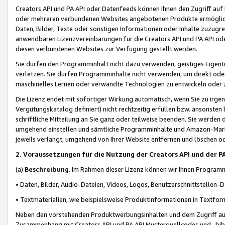
Creators API und PA API oder Datenfeeds können Ihnen den Zugriff auf D
oder mehreren verbundenen Websites angebotenen Produkte ermögliche
Daten, Bilder, Texte oder sonstigen Informationen oder Inhalte zuzugre
anwendbaren Lizenzvereinbarungen für die Creators API und PA API od
diesen verbundenen Websites zur Verfügung gestellt werden.
Sie dürfen den Programminhalt nicht dazu verwenden, geistiges Eigent
verletzen. Sie dürfen Programminhalte nicht verwenden, um direkt ode
maschinelles Lernen oder verwandte Technologien zu entwickeln oder zu
Die Lizenz endet mit sofortiger Wirkung automatisch, wenn Sie zu irg
Vergütungskatalog definiert) nicht rechtzeitig erfüllen bzw. ansonsten
schriftliche Mitteilung an Sie ganz oder teilweise beenden. Sie werden
umgehend einstellen und sämtliche Programminhalte und Amazon-Marke
jeweils verlangt, umgehend von Ihrer Website entfernen und löschen od
2. Voraussetzungen für die Nutzung der Creators API und der P
(a)
Beschreibung
. Im Rahmen dieser Lizenz können wir Ihnen Programmi
• Daten, Bilder, Audio-Dateien, Videos, Logos, Benutzerschnittstellen-
• Textmaterialien, wie beispielsweise Produktinformationen in Textfor
Neben den vorstehenden Produktwerbungsinhalten und dem Zugriff auf 
Zusammenhang mit Creators API und PA API Musterquellcodes und -bibli