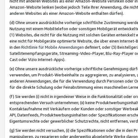
nicht mit anderen Websites als einer Amazon-Website verlinken oder i
Amazon-Website lenken (wobei jedoch Teile Ihrer Anwendung, die nich
anderen Websites als einer Amazon-Website enthalten dürfen).
(d) Ohne unsere ausdrückliche vorherige schriftliche Zustimmung werd
Nutzung mit einem Mobiltelefon oder sonstigen Mobilgerät entwickelt
(1) Websites, die nicht für die Nutzung mit solchen Geräten entwickelt
eine nicht für Mobilgeräte optimierte Website, die über einen Interne
in den
Richtlinie für Mobile Anwendungen
definiert, oder (3) Beistellge
Satellitenempfangsgeräte, Streaming-Video-Player, Blu-Ray-Player ode
Cast oder Vizio Internet-Apps).
(e) Ohne unsere ausdrückliche vorherige schriftliche Genehmigung dürfe
verwenden, um Produkt-Werbeinhalte zu aggregieren, zu analysieren, 
anderen Anwendungen, die für die Verwendung durch Personen oder Or
für die direkte Schulung oder Feinabstimmung eines maschinellen Lern
(f) Sie werden (i) nicht in irgendeiner Weise in die Funktionalität ode
entsprechenden Versuch unternehmen; (ii) keine Produktwerbungsinha
Kontaktaufnahme mit Verkäufern oder Kunden oder sonstiger Werbeaktiv
API, Datenfeeds, Produktwerbungsinhalten oder Spezifikationen erschei
Eigentumsrechte oder gewerblicher Schutzrechte, nicht entfernen, verd
(g) Sie werden nicht versuchen, (i) die Spezifikationen oder die in de
manipulieren, zu reparieren oder anderweitig abgeleitete Werke davon z