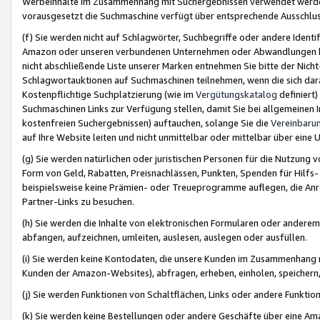
Werbeinhalte im Zusammenhang mit Suchergebnissen verwendet werden,
vorausgesetzt die Suchmaschine verfügt über entsprechende Ausschlu
(f) Sie werden nicht auf Schlagwörter, Suchbegriffe oder andere Ident
Amazon oder unseren verbundenen Unternehmen oder Abwandlungen bzw
nicht abschließende Liste unserer Marken entnehmen Sie bitte der Nich
Schlagwortauktionen auf Suchmaschinen teilnehmen, wenn die sich da
Kostenpflichtige Suchplatzierung (wie im
Vergütungskatalog
definiert
Suchmaschinen Links zur Verfügung stellen, damit Sie bei allgemeinen I
kostenfreien Suchergebnissen) auftauchen, solange Sie die
Vereinbaru
auf Ihre Website leiten und nicht unmittelbar oder mittelbar über eine
(g) Sie werden natürlichen oder juristischen Personen für die Nutzung 
Form von Geld, Rabatten, Preisnachlässen, Punkten, Spenden für Hilfs
beispielsweise keine Prämien- oder Treueprogramme auflegen, die Anrei
Partner-Links zu besuchen.
(h) Sie werden die Inhalte von elektronischen Formularen oder anderem M
abfangen, aufzeichnen, umleiten, auslesen, auslegen oder ausfüllen.
(i) Sie werden keine Kontodaten, die unsere Kunden im Zusammenhang 
Kunden der Amazon-Websites), abfragen, erheben, einholen, speichern,
(j) Sie werden Funktionen von Schaltflächen, Links oder andere Funkti
(k) Sie werden keine Bestellungen oder andere Geschäfte über eine Ama