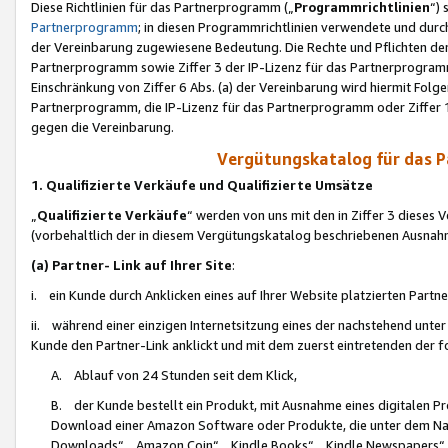
Diese Richtlinien für das Partnerprogramm („
Programmrichtlinien
“)
Partnerprogramm
; in diesen Programmrichtlinien verwendete und durch
der Vereinbarung zugewiesene Bedeutung. Die Rechte und Pflichten de
Partnerprogramm sowie Ziffer 3 der IP-Lizenz für das Partnerprogram
Einschränkung von Ziffer 6 Abs. (a) der Vereinbarung wird hiermit Fol
Partnerprogramm, die IP-Lizenz für das Partnerprogramm oder Ziffer 1
gegen die Vereinbarung.
Vergütungskatalog für das 
1. Qualifizierte Verkäufe und Qualifizierte Umsätze
„
Qualifizierte Verkäufe
“ werden von uns mit den in Ziffer 3 diese
(vorbehaltlich der in diesem Vergütungskatalog beschriebenen Ausnah
(a) Partner- Link auf Ihrer Site
:
i. ein Kunde durch Anklicken eines auf Ihrer Website platzierten Part
ii. während einer einzigen Internetsitzung eines der nachstehend unter (i)
Kunde den Partner-Link anklickt und mit dem zuerst eintretenden der f
A. Ablauf von 24 Stunden seit dem Klick,
B. der Kunde bestellt ein Produkt, mit Ausnahme eines digitalen P
Download einer Amazon Software oder Produkte, die unter dem N
Downloads“, „Amazon Coin“, „Kindle Books“, „Kindle Newspapers“, „