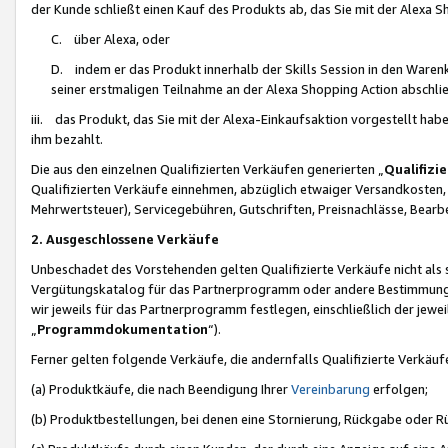
der Kunde schließt einen Kauf des Produkts ab, das Sie mit der Alexa 
C. über Alexa, oder
D. indem er das Produkt innerhalb der Skills Session in den Waren
seiner erstmaligen Teilnahme an der Alexa Shopping Action abschlie
iii. das Produkt, das Sie mit der Alexa-Einkaufsaktion vorgestellt ha
ihm bezahlt.
Die aus den einzelnen Qualifizierten Verkäufen generierten „
Qualifizi
Qualifizierten Verkäufe einnehmen, abzüglich etwaiger Versandkosten
Mehrwertsteuer), Servicegebühren, Gutschriften, Preisnachlässe, Bear
2. Ausgeschlossene Verkäufe
Unbeschadet des Vorstehenden gelten Qualifizierte Verkäufe nicht als
Vergütungskatalog für das Partnerprogramm oder andere Bestimmungen,
wir jeweils für das Partnerprogramm festlegen, einschließlich der jewe
„
Programmdokumentation
“).
Ferner gelten folgende Verkäufe, die andernfalls Qualifizierte Verkä
(a) Produktkäufe, die nach Beendigung Ihrer
Vereinbarung
erfolgen;
(b) Produktbestellungen, bei denen eine Stornierung, Rückgabe oder R