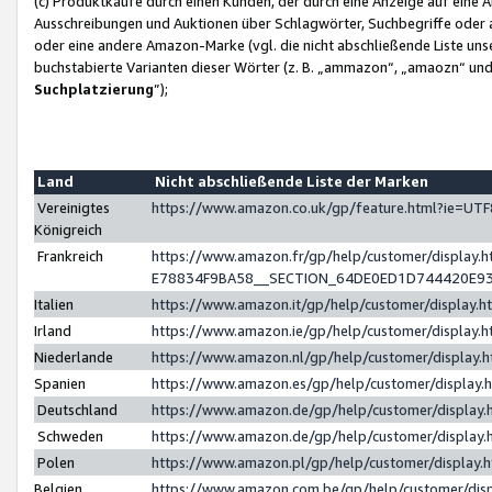
(c) Produktkäufe durch einen Kunden, der durch eine Anzeige auf eine 
Ausschreibungen und Auktionen über Schlagwörter, Suchbegriffe oder 
oder eine andere Amazon-Marke (vgl. die nicht abschließende Liste un
buchstabierte Varianten dieser Wörter (z. B. „ammazon“, „amaozn“ und „
Suchplatzierung
”);
Land
Nicht abschließende Liste der Marken
Vereinigtes
https://www.amazon.co.uk/gp/feature.html?ie=U
Königreich
Frankreich
https://www.amazon.fr/gp/help/customer/displa
E78834F9BA58__SECTION_64DE0ED1D744420E9
Italien
https://www.amazon.it/gp/help/customer/display
Irland
https://www.amazon.ie/gp/help/customer/displa
Niederlande
https://www.amazon.nl/gp/help/customer/display
Spanien
https://www.amazon.es/gp/help/customer/display
Deutschland
https://www.amazon.de/gp/help/customer/displa
Schweden
https://www.amazon.de/gp/help/customer/displa
Polen
https://www.amazon.pl/gp/help/customer/display
Belgien
https://www.amazon.com.be/gp/help/customer/d