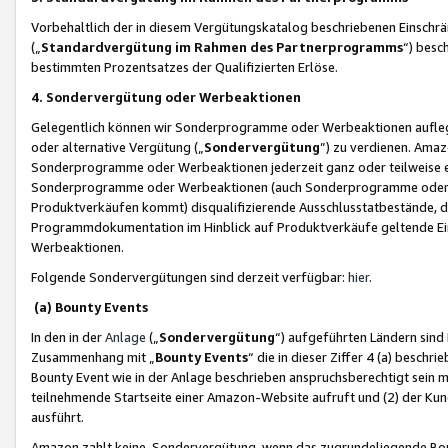
Vorbehaltlich der in diesem Vergütungskatalog beschriebenen Einschr
(„
Standardvergütung im Rahmen des Partnerprogramms
“) besc
bestimmten Prozentsatzes der Qualifizierten Erlöse.
4. Sondervergütung oder Werbeaktionen
Gelegentlich können wir Sonderprogramme oder Werbeaktionen auflegen,
oder alternative Vergütung („
Sondervergütung
”) zu verdienen. Amazo
Sonderprogramme oder Werbeaktionen jederzeit ganz oder teilweise einz
Sonderprogramme oder Werbeaktionen (auch Sonderprogramme oder We
Produktverkäufen kommt) disqualifizierende Ausschlusstatbestände, di
Programmdokumentation im Hinblick auf Produktverkäufe geltende E
Werbeaktionen.
Folgende Sondervergütungen sind derzeit verfügbar:
hier
.
(a) Bounty Events
In den in der
Anlage
(„
Sondervergütung
“) aufgeführten Ländern sind
Zusammenhang mit „
Bounty Events
“ die in dieser Ziffer 4 (a) besch
Bounty Event wie in der Anlage beschrieben anspruchsberechtigt sein mu
teilnehmende Startseite einer Amazon-Website aufruft und (2) der Kun
ausführt.
Amazon zahlt keine Sondervergütung, wenn das zugrundeliegende Boun