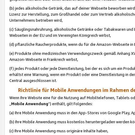
(b) jedes alkoholische Getränk, das auf deiner Webseite beworben wird
Lizenz zur Herstellung, zum Großhandel oder zum Vertrieb alkoholisch
Unternehmens betrieben wird,
(c) Säuglingsnahruhrung, alkoholische Getränke oder Tabakwaren und E
Webseiten in der EU und im Vereinigten Königreich wirbst,
(d) pflanzliche Raucherprodukte, wenn du für die Amazon-Webseite in B
(e) Produkte ohne medizinischen Verwendungszweck gemäß Anhang XVI 
Amazon-Webseite in Frankreich wirbst,
(f) jedes Produkt oder jede Dienstleistung, bei der es sich um ein Prod
erhältst eine Warnung, wenn ein Produkt oder eine Dienstleistung in de
Central ausgeschlossen ist.
Richtlinie für Mobile Anwendungen im Rahmen de
Wenn Ihre Website eine für die Nutzung auf Mobiltelefonen, Tablets 
„
Mobile Anwendung
“) enthält, gilt Folgendes:
(a) Ihre Mobile Anwendung muss in den App-Stores von Google Play, A
(b) Ihre Mobile Anwendung muss kostenlos heruntergeladen werden könn
(c) Ihre Mobile Anwendung muss originäre Inhalte haben,