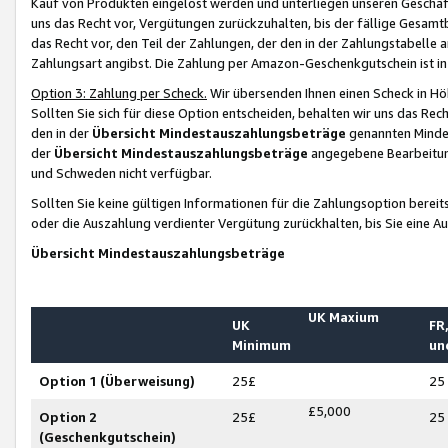
Kauf von Produkten eingelöst werden und unterliegen unseren Geschäf
uns das Recht vor, Vergütungen zurückzuhalten, bis der fällige Gesamt
das Recht vor, den Teil der Zahlungen, der den in der Zahlungstabelle 
Zahlungsart angibst. Die Zahlung per Amazon-Geschenkgutschein ist in
Option 3: Zahlung per Scheck.
Wir übersenden Ihnen einen Scheck in Höh
Sollten Sie sich für diese Option entscheiden, behalten wir uns das Rec
den in der
Übersicht Mindestauszahlungsbeträge
genannten Mindest
der
Übersicht Mindestauszahlungsbeträge
angegebene Bearbeitung
und Schweden nicht verfügbar.
Sollten Sie keine gültigen Informationen für die Zahlungsoption bereit
oder die Auszahlung verdienter Vergütung zurückhalten, bis Sie eine A
Übersicht Mindestauszahlungsbeträge
UK Maxium
UK
FR,
Minimum
un
Option 1 (Überweisung)
25£
25
£5,000
Option 2
25£
25
(Geschenkgutschein)