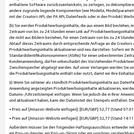
enthaltene Software zurückzuentwickeln, zu zerlegen, zu dekompilier
andere zugrunde liegende Komponenten (wie Modelle, Modellparameter
mit der Creators API, der PA API, Datenfeeds oder in den Produkt Werb
(h) Sie werden Produktwerbungsinhalte, die aus einem Bild bestehen, ni
Zeitraum von bis zu 24 Stunden einen Link auf Produktwerbungsinhalte
die nicht aus Bildern bestehen, für einen Zeitraum von bis zu 24 Stund
Ablauf dieses Zeitraums durch entsprechende Anfrage an die Creators 
Produktwerbungsinhalte aktualisieren und neu darstellen. Sofern wir Ih
Standardidentifikationsnummern (ASINs) für einen unbestimmten Zeitra
Kundenanwendung, dürfen unbeschadet des Vorstehenden Produktwerbu
Zwischenspeicher abgelegt werden. Auf unser Verlangen werden Sie un
die Produktwerbungsinhalte enthält oder nutzt, damit wir Ihre Einhalt
(i) Wenn Sie seltener als stündlich Produktwerbungsinhalte aus Datenfe
Anwendung angezeigten Produktwerbungsinhalte aktualisieren, werden 
Datums-/Uhrzeitstempel einfügen. Wenn Sie jedoch die in Ihrer Anwe
und aktualisiert haben, kann der Datumsteil des Stempels entfallen. Dies
• Preis auf [Amazon-Website einfügen]: [EUR/GBP] 32,77 (Stand 07.01.
• Preis auf [Amazon-Website einfügen]: [EUR/GBP] 32,77 (Stand 14:11 
Außerdem müssen Sie den folgenden Haftungsausschluss entweder neb
ein Pop-up-Fenster, ein Pop-up-Skript oder ein sonstiges vergleichba