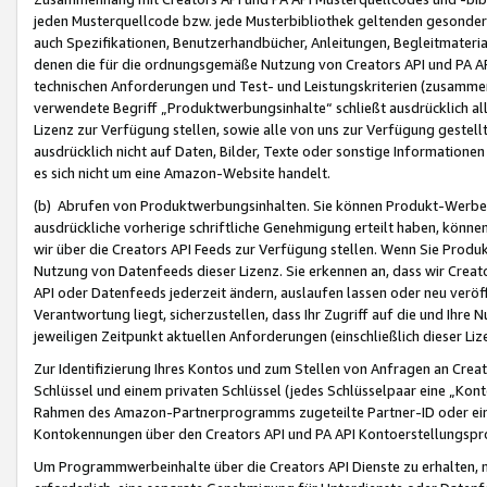
jeden Musterquellcode bzw. jede Musterbibliothek geltenden gesonder
auch Spezifikationen, Benutzerhandbücher, Anleitungen, Begleitmaterial
denen die für die ordnungsgemäße Nutzung von Creators API und PA A
technischen Anforderungen und Test- und Leistungskriterien (zusammen
verwendete Begriff „Produktwerbungsinhalte“ schließt ausdrücklich al
Lizenz zur Verfügung stellen, sowie alle von uns zur Verfügung gestel
ausdrücklich nicht auf Daten, Bilder, Texte oder sonstige Informatione
es sich nicht um eine Amazon-Website handelt.
(b) Abrufen von Produktwerbungsinhalten. Sie können Produkt-Werbein
ausdrückliche vorherige schriftliche Genehmigung erteilt haben, könn
wir über die Creators API Feeds zur Verfügung stellen. Wenn Sie Produk
Nutzung von Datenfeeds dieser Lizenz. Sie erkennen an, dass wir Creat
API oder Datenfeeds jederzeit ändern, auslaufen lassen oder neu veröffe
Verantwortung liegt, sicherzustellen, dass Ihr Zugriff auf die und Ihr
jeweiligen Zeitpunkt aktuellen Anforderungen (einschließlich dieser Liz
Zur Identifizierung Ihres Kontos und zum Stellen von Anfragen an Crea
Schlüssel und einem privaten Schlüssel (jedes Schlüsselpaar eine „Kon
Rahmen des Amazon-Partnerprogramms zugeteilte Partner-ID oder ein
Kontokennungen über den Creators API und PA API Kontoerstellungspro
Um Programmwerbeinhalte über die Creators API Dienste zu erhalten, m