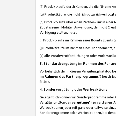
(f) Produktkäufe durch Kunden, die die für eine
(g) Produktkäufe, die nicht richtig zurückverfolg
(h) Produktkäufe über einen Partner-Link in einer
Zugelassenen Mobilen Anwendung, der nicht Creator
Verfügung stellen, nutzt;
(i) Produktkäufe im Rahmen eines Bounty Events (w
(j) Produktkäufe im Rahmen eines Abonnements, so
(k) alle Vorabveröffentlichungen oder Vorbestellu
3. Standardvergütung im Rahmen des Part
Vorbehaltlich der in diesem Vergütungskatalog b
im Rahmen des Partnerprogramms
“) beschri
Erlöse.
4. Sondervergütung oder Werbeaktionen
Gelegentlich können wir Sonderprogramme oder Wer
Vergütung („
Sondervergütung
”) zu verdienen. 
Werbeaktionen jederzeit ganz oder teilweise einz
Sonderprogramme oder Werbeaktionen, bei denen e