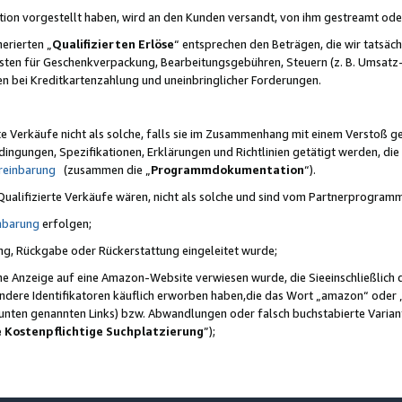
ktion vorgestellt haben, wird an den Kunden versandt, von ihm gestreamt od
erierten „
Qualifizierten Erlöse
“ entsprechen den Beträgen, die wir tatsäch
sten für Geschenkverpackung, Bearbeitungsgebühren, Steuern (z. B. Umsatz-
en bei Kreditkartenzahlung und uneinbringlicher Forderungen.
e Verkäufe nicht als solche, falls sie im Zusammenhang mit einem Verstoß 
ungen, Spezifikationen, Erklärungen und Richtlinien getätigt werden, die 
reinbarung
(zusammen die „
Programmdokumentation
“).
 Qualifizierte Verkäufe wären, nicht als solche und sind vom Partnerprogra
nbarung
erfolgen;
ung, Rückgabe oder Rückerstattung eingeleitet wurde;
ine Anzeige auf eine Amazon-Website verwiesen wurde, die Sieeinschließlich
ndere Identifikatoren käuflich erworben haben,die das Wort „amazon“ oder 
e unten genannten Links) bzw. Abwandlungen oder falsch buchstabierte Varia
e Kostenpflichtige Suchplatzierung
”);