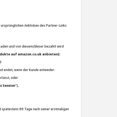
 ursprünglichen Anklicken des Partner-Links
laden und von diesem/dieser bezahlt wird
rodukte auf amazon.co.uk anbieten):
d
 und endet, wenn der Kunde entweder:
erlässt, oder
ls Session
“),
t spätestens 89 Tage nach seiner erstmaligen