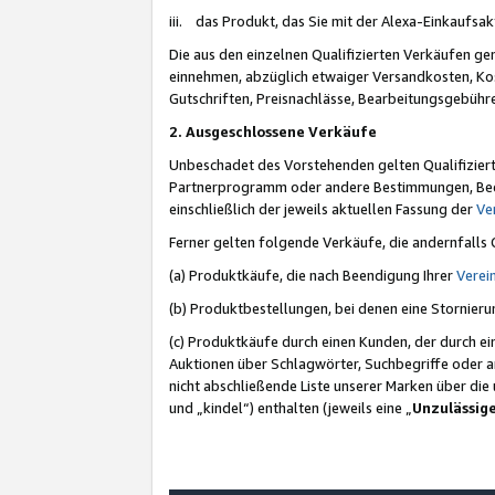
iii. das Produkt, das Sie mit der Alexa-Einkaufsa
Die aus den einzelnen Qualifizierten Verkäufen gen
einnehmen, abzüglich etwaiger Versandkosten, Ko
Gutschriften, Preisnachlässe, Bearbeitungsgebühr
2. Ausgeschlossene Verkäufe
Unbeschadet des Vorstehenden gelten Qualifiziert
Partnerprogramm oder andere Bestimmungen, Beding
einschließlich der jeweils aktuellen Fassung der
Ve
Ferner gelten folgende Verkäufe, die andernfalls
(a) Produktkäufe, die nach Beendigung Ihrer
Verei
(b) Produktbestellungen, bei denen eine Stornier
(c) Produktkäufe durch einen Kunden, der durch e
Auktionen über Schlagwörter, Suchbegriffe oder a
nicht abschließende Liste unserer Marken über di
und „kindel“) enthalten (jeweils eine „
Unzulässig