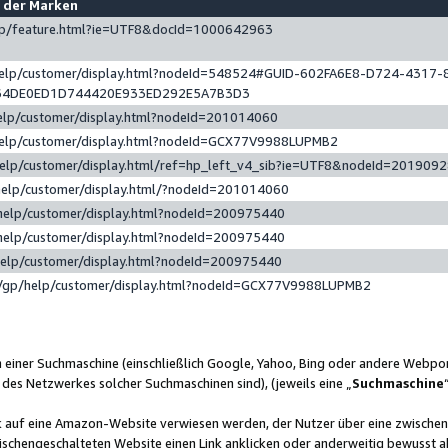
e der Marken
gp/feature.html?ie=UTF8&docId=1000642963
help/customer/display.html?nodeId=548524#GUID-602FA6E8-D724-4317-
64DE0ED1D744420E933ED292E5A7B3D3
elp/customer/display.html?nodeId=201014060
help/customer/display.html?nodeId=GCX77V9988LUPMB2
help/customer/display.html/ref=hp_left_v4_sib?ie=UTF8&nodeId=201909
help/customer/display.html/?nodeId=201014060
help/customer/display.html?nodeId=200975440
help/customer/display.html?nodeId=200975440
help/customer/display.html?nodeId=200975440
/gp/help/customer/display.html?nodeId=GCX77V9988LUPMB2
n einer Suchmaschine (einschließlich Google, Yahoo, Bing oder andere Webp
 des Netzwerkes solcher Suchmaschinen sind), (jeweils eine „
Suchmaschine
nk auf eine Amazon-Website verwiesen werden, der Nutzer über eine zwische
ischengeschalteten Website einen Link anklicken oder anderweitig bewusst a