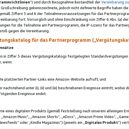
rammrichtlinien
“) sind durch Bezugnahme Bestandteil der
Vereinbarung z
Großschreibung gekennzeichnete, jedoch nicht definierte Begriffe haben die
 gemäß Ziffern 3 und 6 der Teilnahmevoraussetzungen für das Partnerprogram
nbarung fort. Vorsorglich und ohne Einschränkung von Ziffer 6 Abs. (a) der
ungen für die Teilnahme am Partnerprogramm, die IP-Lizenz für das Partner
rstoß gegen die Vereinbarung.
ungskatalog für das Partnerprogramm („Vergütungska
 Umsätze
n in Ziffer 3 dieses Vergütungskatalogs festgelegten Standardvergütungen v
r, wenn:
ite platzierten Partner-Links eine Amazon-Website aufruft; und
r nachstehend unter (i), (ii) und (iii) beschriebenen Ereignisse eintritt, wobe
 folgenden Ereignisse endet:
hme eines digitalen Produkts (gemäß Feststellung nach unserem alleinigen 
 „Amazon Music“, „Amazon Shorts“, „eDocs“, „Amazon Prime Video“, „Game
Newsfeeds“ oder „Kindle Magazines“) (jeweils ein „
Digitales Produkt
“) ver