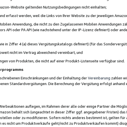
 Amazon-Website geltenden Nutzungsbedingungen nicht einhalten;
t und erfasst werden, weil die Links von Ihrer Website zu der jeweiligen Am
 Mobilen Anwendung, die nicht zu den Zugelassenen Mobilen Anwendungen zählt
s API oder PA API (wie nachstehend unter der IP-Lizenz definiert) oder ander
ie in Ziffer 4 (a) dieses Vergütungskatalogs definiert) (für das Sonderverg
weit nicht im Vertrag abweichend vereinbart, und
ngen von Produkten, die nicht auf einer Produkt-Listenseite verfügbar sind.
nerprogramms
eschriebenen Einschränkungen und der Einhaltung der
Vereinbarung
zahlen wir
ebenen Standardvergütungen. Die Berechnung der Vergütung erfolgt anhand e
beaktionen auflegen, im Rahmen derer alle oder einige Partner die Möglichk
Amazon behält sich (ungeachtet in dieser Ziffer ggf. angegebener Fristen) d
ustellen oder zu modifizieren. Sofern nichts anderes bestimmt ist, gelten 
s nicht um Produktverkäufe geht/nicht zu Produktverkäufen kommt) disqua