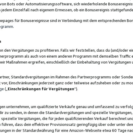
 von Bots oder Automatisierungssoftware, sich wiederholende Bonusereignisse
n jedem Einzelfall nach eigenem Ermessen, ob ein Bonusereignis stattgefund
epages für Bonusereignisse sind in Verbindung mit dem entsprechenden Bonu
rogramm
.
n
den Vergütungen zu profitieren. Falls wir feststellen, dass du (und/oder ein
erprogramm als auch von einem anderen Programm mit demselben Traffic ei
n wir Maßnahmen ergreifen, einschließlich der Einbehaltung von Vergütunge
r Partner, Standardvergütungen im Rahmen des Partnerprogramms oder Sonde
ht vor, Einschränkungen jederzeit ganz oder teilweise aufzuheben oder zu mod
ge
(„
Einschränkungen für Vergütungen
“).
ngen unternehmen, um qualifizierte Verkäufe genau und umfassend zu verfol
dir zu senden, in denen die Standardvergütungen und spezielle Vergütungen, 
pezielle Vergütungen, die für jeden qualifizierenden Verkauf berechnet un
 führen, dass dein effektiver Provisionssatz geringfügig über oder unter dem
ungen in der Standardwährung für eine Amazon-Webseite etwa 60 Tage nach