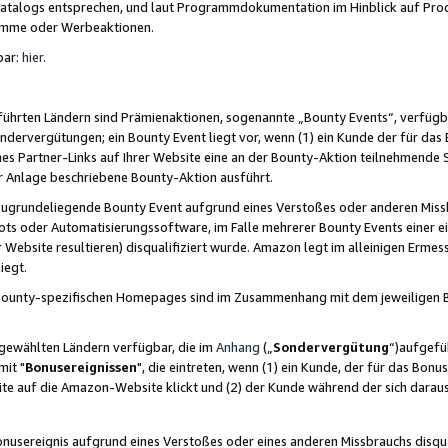
skatalogs entsprechen, und laut Programmdokumentation im Hinblick auf Pr
amme oder Werbeaktionen.
bar:
hier
.
führten Ländern sind Prämienaktionen, sogenannte „Bounty Events“, verfügb
Sondervergütungen; ein Bounty Event liegt vor, wenn (1) ein Kunde der für da
nes Partner-Links auf Ihrer Website eine an der Bounty-Aktion teilnehmende 
er Anlage beschriebene Bounty-Aktion ausführt.
ugrundeliegende Bounty Event aufgrund eines Verstoßes oder anderen Miss
ots oder Automatisierungssoftware, im Falle mehrerer Bounty Events einer e
r Website resultieren) disqualifiziert wurde. Amazon legt im alleinigen Ermess
iegt.
n Bounty-spezifischen Homepages sind im Zusammenhang mit dem jeweiligen
sgewählten Ländern verfügbar, die im
Anhang
(„
Sondervergütung
“)aufgefüh
it "
Bonusereignissen
", die eintreten, wenn (1) ein Kunde, der für das Bon
bsite auf die Amazon-Website klickt und (2) der Kunde während der sich dar
usereignis aufgrund eines Verstoßes oder eines anderen Missbrauchs disqua