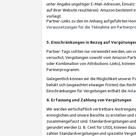
unter Angabe ungültiger E-Mail-Adressen, Einsatz
auf Ihrer Website resultieren). Amazon bestimmt i
vorliegt.
Partner-Links zu den im Anhang aufgeführten Hom
Voraussetzungen für die Teilnahme am Partnerp
5. Einschränkungen in Bezug auf Vergütunge
Partner-Tags sollten nur verwendet werden, um von 
versuchst, Vergütungen sowohl vom Amazon Partn
oder Kombination von Attributions-Links), könne
Partnerprogramm.
Gelegentlich können wir die Möglichkeit unsere
behält sich (ungeachtet etwaiger Fristen) das Rec
Einschränkungen für Vergütungen enthält die
Anla
6. Erfassung und Zahlung von Vergütungen
Wir werden wirtschaftlich vertretbare Anstrengu
ermöglichen und unsere Berichte zu erstellen und 
zusammengefasst sind. Standardvergütungen und s
gerundet werden (z. B. Cent für USD), können dazu
zahlen Standardvergütungen und spezielle Vergüt