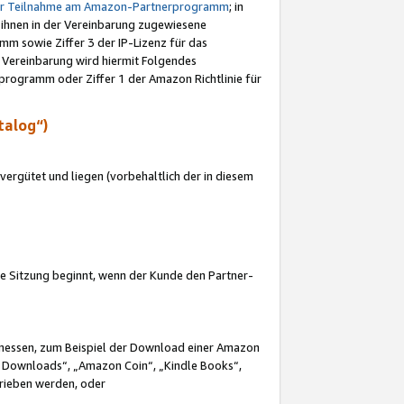
ur Teilnahme am Amazon-Partnerprogramm
; in
 ihnen in der Vereinbarung zugewiesene
m sowie Ziffer 3 der IP-Lizenz für das
 Vereinbarung wird hiermit Folgendes
programm oder Ziffer 1 der Amazon Richtlinie für
talog“)
ergütet und liegen (vorbehaltlich der in diesem
i die Sitzung beginnt, wenn der Kunde den Partner-
Ermessen, zum Beispiel der Download einer Amazon
 Downloads“, „Amazon Coin“, „Kindle Books“,
trieben werden, oder