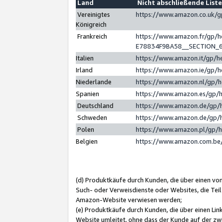
Land
Nicht abschließende List
Vereinigtes
https://www.amazon.co.uk/
Königreich
Frankreich
https://www.amazon.fr/gp/
E78834F9BA58__SECTION_
Italien
https://www.amazon.it/gp/h
Irland
https://www.amazon.ie/gp/
Niederlande
https://www.amazon.nl/gp/
Spanien
https://www.amazon.es/gp/
Deutschland
https://www.amazon.de/gp/
Schweden
https://www.amazon.de/gp/
Polen
https://www.amazon.pl/gp/
Belgien
https://www.amazon.com.be
(d) Produktkäufe durch Kunden, die über einen vo
Such- oder Verweisdienste oder Websites, die Teil
Amazon-Website verwiesen werden;
(e) Produktkäufe durch Kunden, die über einen Li
Website umleitet, ohne dass der Kunde auf der zw