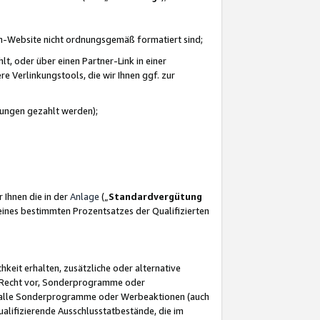
azon-Website nicht ordnungsgemäß formatiert sind;
, oder über einen Partner-Link in einer
e Verlinkungstools, die wir Ihnen ggf. zur
ütungen gezahlt werden);
 Ihnen die in der
Anlage
(„
Standardvergütung
ines bestimmten Prozentsatzes der Qualifizierten
eit erhalten, zusätzliche oder alternative
as Recht vor, Sonderprogramme oder
für alle Sonderprogramme oder Werbeaktionen (auch
lifizierende Ausschlusstatbestände, die im