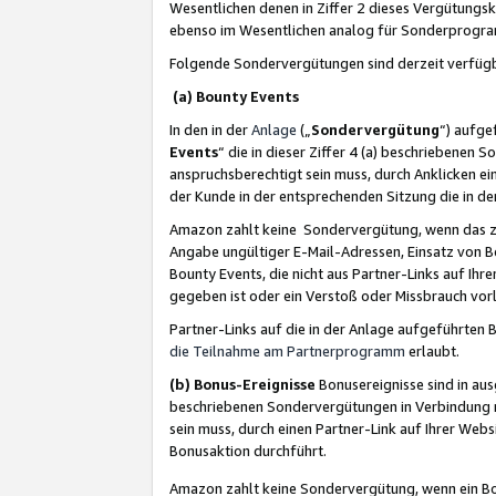
Wesentlichen denen in Ziffer 2 dieses Vergütung
ebenso im Wesentlichen analog für Sonderprogr
Folgende Sondervergütungen sind derzeit verfüg
(a) Bounty Events
In den in der
Anlage
(„
Sondervergütung
“) aufge
Events
“ die in dieser Ziffer 4 (a) beschriebenen 
anspruchsberechtigt sein muss, durch Anklicken ei
der Kunde in der entsprechenden Sitzung die in d
Amazon zahlt keine Sondervergütung, wenn das z
Angabe ungültiger E-Mail-Adressen, Einsatz von B
Bounty Events, die nicht aus Partner-Links auf Ihre
gegeben ist oder ein Verstoß oder Missbrauch vorl
Partner-Links auf die in der Anlage aufgeführte
die Teilnahme am Partnerprogramm
erlaubt.
(b) Bonus-Ereignisse
Bonusereignisse sind in au
beschriebenen Sondervergütungen in Verbindung m
sein muss, durch einen Partner-Link auf Ihrer We
Bonusaktion durchführt.
Amazon zahlt keine Sondervergütung, wenn ein Bon