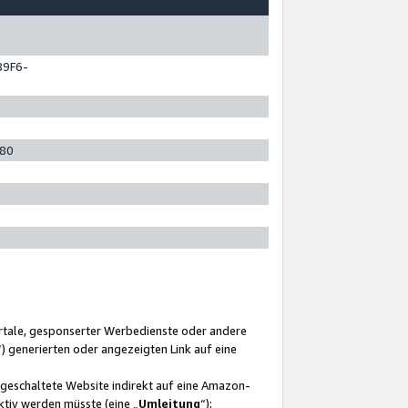
89F6-
280
ortale, gesponserter Werbedienste oder andere
“) generierten oder angezeigten Link auf eine
ngeschaltete Website indirekt auf eine Amazon-
ktiv werden müsste (eine „
Umleitung
“);