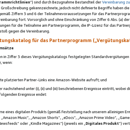
rammrichtlinien
“) sind durch Bezugnahme Bestandteil der
Vereinbarung z
Großschreibung gekennzeichnete, jedoch nicht definierte Begriffe haben die
 gemäß Ziffern 3 und 6 der Teilnahmevoraussetzungen für das Partnerprogram
nbarung fort. Vorsorglich und ohne Einschränkung von Ziffer 6 Abs. (a) der
ungen für die Teilnahme am Partnerprogramm, die IP-Lizenz für das Partner
rstoß gegen die Vereinbarung.
ungskatalog für das Partnerprogramm („Vergütungska
 Umsätze
n in Ziffer 3 dieses Vergütungskatalogs festgelegten Standardvergütungen v
r, wenn:
ite platzierten Partner-Links eine Amazon-Website aufruft; und
r nachstehend unter (i), (ii) und (iii) beschriebenen Ereignisse eintritt, wobe
 folgenden Ereignisse endet:
hme eines digitalen Produkts (gemäß Feststellung nach unserem alleinigen 
 „Amazon Music“, „Amazon Shorts“, „eDocs“, „Amazon Prime Video“, „Game
Newsfeeds“ oder „Kindle Magazines“) (jeweils ein „
Digitales Produkt
“) ver