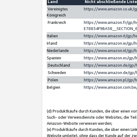
Land
Nicht abschließende List
Vereinigtes
https://www.amazon.co.uk/
Königreich
Frankreich
https://www.amazon.fr/gp/
E78834F9BA58__SECTION_
Italien
https://www.amazon.it/gp/h
Irland
https://www.amazon.ie/gp/
Niederlande
https://www.amazon.nl/gp/
Spanien
https://www.amazon.es/gp/
Deutschland
https://www.amazon.de/gp/
Schweden
https://www.amazon.de/gp/
Polen
https://www.amazon.pl/gp/
Belgien
https://www.amazon.com.be
(d) Produktkäufe durch Kunden, die über einen vo
Such- oder Verweisdienste oder Websites, die Teil
Amazon-Website verwiesen werden;
(e) Produktkäufe durch Kunden, die über einen Li
Website umleitet, ohne dass der Kunde auf der zw