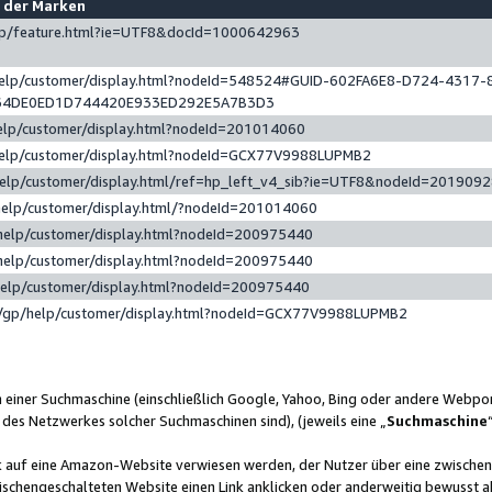
e der Marken
gp/feature.html?ie=UTF8&docId=1000642963
help/customer/display.html?nodeId=548524#GUID-602FA6E8-D724-4317-
64DE0ED1D744420E933ED292E5A7B3D3
elp/customer/display.html?nodeId=201014060
help/customer/display.html?nodeId=GCX77V9988LUPMB2
help/customer/display.html/ref=hp_left_v4_sib?ie=UTF8&nodeId=201909
help/customer/display.html/?nodeId=201014060
help/customer/display.html?nodeId=200975440
help/customer/display.html?nodeId=200975440
help/customer/display.html?nodeId=200975440
/gp/help/customer/display.html?nodeId=GCX77V9988LUPMB2
n einer Suchmaschine (einschließlich Google, Yahoo, Bing oder andere Webp
 des Netzwerkes solcher Suchmaschinen sind), (jeweils eine „
Suchmaschine
nk auf eine Amazon-Website verwiesen werden, der Nutzer über eine zwische
ischengeschalteten Website einen Link anklicken oder anderweitig bewusst a