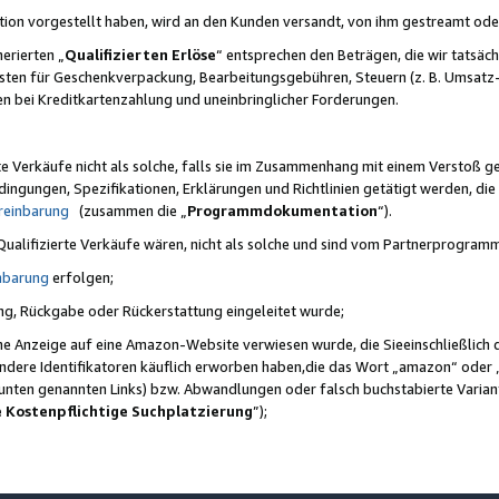
ktion vorgestellt haben, wird an den Kunden versandt, von ihm gestreamt od
erierten „
Qualifizierten Erlöse
“ entsprechen den Beträgen, die wir tatsäch
sten für Geschenkverpackung, Bearbeitungsgebühren, Steuern (z. B. Umsatz-
en bei Kreditkartenzahlung und uneinbringlicher Forderungen.
e Verkäufe nicht als solche, falls sie im Zusammenhang mit einem Verstoß 
ungen, Spezifikationen, Erklärungen und Richtlinien getätigt werden, die 
reinbarung
(zusammen die „
Programmdokumentation
“).
 Qualifizierte Verkäufe wären, nicht als solche und sind vom Partnerprogra
nbarung
erfolgen;
ung, Rückgabe oder Rückerstattung eingeleitet wurde;
ine Anzeige auf eine Amazon-Website verwiesen wurde, die Sieeinschließlich
ndere Identifikatoren käuflich erworben haben,die das Wort „amazon“ oder 
e unten genannten Links) bzw. Abwandlungen oder falsch buchstabierte Varia
e Kostenpflichtige Suchplatzierung
”);