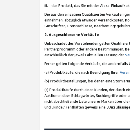
iii. das Produkt, das Sie mit der Alexa-Einkaufsa
Die aus den einzelnen Qualifizierten Verkäufen gen
einnehmen, abzüglich etwaiger Versandkosten, Ko
Gutschriften, Preisnachlässe, Bearbeitungsgebühr
2. Ausgeschlossene Verkäufe
Unbeschadet des Vorstehenden gelten Qualifiziert
Partnerprogramm oder andere Bestimmungen, Beding
einschließlich der jeweils aktuellen Fassung der
Ve
Ferner gelten folgende Verkäufe, die andernfalls
(a) Produktkäufe, die nach Beendigung Ihrer
Verei
(b) Produktbestellungen, bei denen eine Stornier
(c) Produktkäufe durch einen Kunden, der durch e
Auktionen über Schlagwörter, Suchbegriffe oder a
nicht abschließende Liste unserer Marken über di
und „kindel“) enthalten (jeweils eine „
Unzulässig