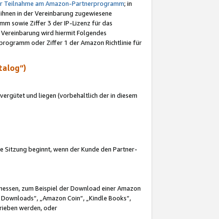
ur Teilnahme am Amazon-Partnerprogramm
; in
 ihnen in der Vereinbarung zugewiesene
m sowie Ziffer 3 der IP-Lizenz für das
 Vereinbarung wird hiermit Folgendes
programm oder Ziffer 1 der Amazon Richtlinie für
talog“)
ergütet und liegen (vorbehaltlich der in diesem
i die Sitzung beginnt, wenn der Kunde den Partner-
Ermessen, zum Beispiel der Download einer Amazon
 Downloads“, „Amazon Coin“, „Kindle Books“,
trieben werden, oder