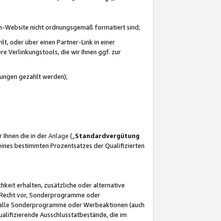
azon-Website nicht ordnungsgemäß formatiert sind;
, oder über einen Partner-Link in einer
e Verlinkungstools, die wir Ihnen ggf. zur
ütungen gezahlt werden);
 Ihnen die in der
Anlage
(„
Standardvergütung
ines bestimmten Prozentsatzes der Qualifizierten
eit erhalten, zusätzliche oder alternative
as Recht vor, Sonderprogramme oder
für alle Sonderprogramme oder Werbeaktionen (auch
lifizierende Ausschlusstatbestände, die im