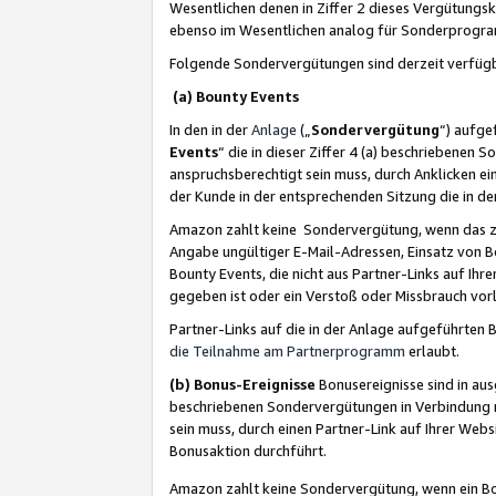
Wesentlichen denen in Ziffer 2 dieses Vergütung
ebenso im Wesentlichen analog für Sonderprogr
Folgende Sondervergütungen sind derzeit verfüg
(a) Bounty Events
In den in der
Anlage
(„
Sondervergütung
“) aufge
Events
“ die in dieser Ziffer 4 (a) beschriebenen 
anspruchsberechtigt sein muss, durch Anklicken ei
der Kunde in der entsprechenden Sitzung die in d
Amazon zahlt keine Sondervergütung, wenn das z
Angabe ungültiger E-Mail-Adressen, Einsatz von B
Bounty Events, die nicht aus Partner-Links auf Ihre
gegeben ist oder ein Verstoß oder Missbrauch vorl
Partner-Links auf die in der Anlage aufgeführte
die Teilnahme am Partnerprogramm
erlaubt.
(b) Bonus-Ereignisse
Bonusereignisse sind in au
beschriebenen Sondervergütungen in Verbindung m
sein muss, durch einen Partner-Link auf Ihrer We
Bonusaktion durchführt.
Amazon zahlt keine Sondervergütung, wenn ein Bon