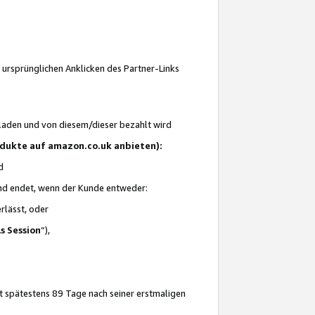
 ursprünglichen Anklicken des Partner-Links
laden und von diesem/dieser bezahlt wird
rodukte auf amazon.co.uk anbieten):
d
 und endet, wenn der Kunde entweder:
erlässt, oder
ls Session
“),
t spätestens 89 Tage nach seiner erstmaligen