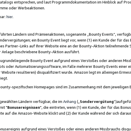
skatalogs entsprechen, und laut Programmdokumentation im Hinblick auf Pr
amme oder Werbeaktionen.
bar:
hier
.
führten Ländern sind Prämienaktionen, sogenannte „Bounty Events“, verfügb
Sondervergütungen; ein Bounty Event liegt vor, wenn (1) ein Kunde der für da
nes Partner-Links auf Ihrer Website eine an der Bounty-Aktion teilnehmende 
er Anlage beschriebene Bounty-Aktion ausführt.
ugrundeliegende Bounty Event aufgrund eines Verstoßes oder anderen Miss
ots oder Automatisierungssoftware, im Falle mehrerer Bounty Events einer e
r Website resultieren) disqualifiziert wurde. Amazon legt im alleinigen Ermess
iegt.
n Bounty-spezifischen Homepages sind im Zusammenhang mit dem jeweiligen
sgewählten Ländern verfügbar, die im
Anhang
(„
Sondervergütung
“)aufgefüh
it "
Bonusereignissen
", die eintreten, wenn (1) ein Kunde, der für das Bon
bsite auf die Amazon-Website klickt und (2) der Kunde während der sich dar
usereignis aufgrund eines Verstoßes oder eines anderen Missbrauchs disqua