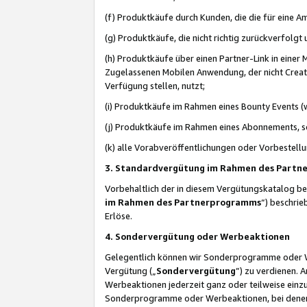
(f) Produktkäufe durch Kunden, die die für eine
(g) Produktkäufe, die nicht richtig zurückverfolg
(h) Produktkäufe über einen Partner-Link in einer
Zugelassenen Mobilen Anwendung, der nicht Creator
Verfügung stellen, nutzt;
(i) Produktkäufe im Rahmen eines Bounty Events (w
(j) Produktkäufe im Rahmen eines Abonnements, so
(k) alle Vorabveröffentlichungen oder Vorbestellu
3. Standardvergütung im Rahmen des Part
Vorbehaltlich der in diesem Vergütungskatalog b
im Rahmen des Partnerprogramms
“) beschri
Erlöse.
4. Sondervergütung oder Werbeaktionen
Gelegentlich können wir Sonderprogramme oder Wer
Vergütung („
Sondervergütung
”) zu verdienen. 
Werbeaktionen jederzeit ganz oder teilweise einz
Sonderprogramme oder Werbeaktionen, bei denen e