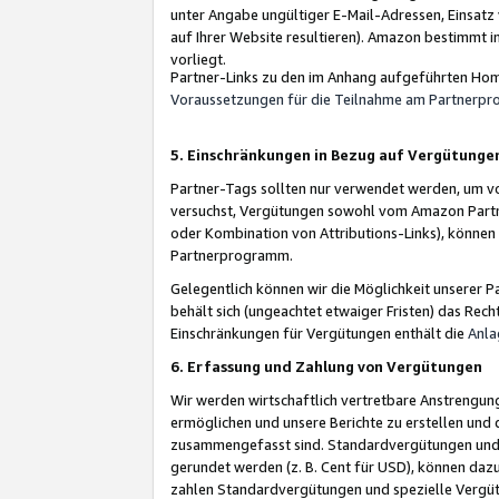
unter Angabe ungültiger E-Mail-Adressen, Einsatz
auf Ihrer Website resultieren). Amazon bestimmt i
vorliegt.
Partner-Links zu den im Anhang aufgeführten Hom
Voraussetzungen für die Teilnahme am Partnerp
5. Einschränkungen in Bezug auf Vergütunge
Partner-Tags sollten nur verwendet werden, um von 
versuchst, Vergütungen sowohl vom Amazon Partn
oder Kombination von Attributions-Links), könne
Partnerprogramm.
Gelegentlich können wir die Möglichkeit unsere
behält sich (ungeachtet etwaiger Fristen) das Rec
Einschränkungen für Vergütungen enthält die
Anla
6. Erfassung und Zahlung von Vergütungen
Wir werden wirtschaftlich vertretbare Anstrengu
ermöglichen und unsere Berichte zu erstellen und 
zusammengefasst sind. Standardvergütungen und s
gerundet werden (z. B. Cent für USD), können dazu
zahlen Standardvergütungen und spezielle Vergüt