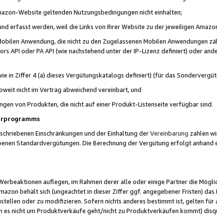
 Amazon-Website geltenden Nutzungsbedingungen nicht einhalten;
t und erfasst werden, weil die Links von Ihrer Website zu der jeweiligen Am
 Mobilen Anwendung, die nicht zu den Zugelassenen Mobilen Anwendungen zählt
s API oder PA API (wie nachstehend unter der IP-Lizenz definiert) oder ander
ie in Ziffer 4 (a) dieses Vergütungskatalogs definiert) (für das Sonderverg
weit nicht im Vertrag abweichend vereinbart, und
ngen von Produkten, die nicht auf einer Produkt-Listenseite verfügbar sind.
nerprogramms
eschriebenen Einschränkungen und der Einhaltung der
Vereinbarung
zahlen wir
ebenen Standardvergütungen. Die Berechnung der Vergütung erfolgt anhand e
beaktionen auflegen, im Rahmen derer alle oder einige Partner die Möglichk
Amazon behält sich (ungeachtet in dieser Ziffer ggf. angegebener Fristen) d
ustellen oder zu modifizieren. Sofern nichts anderes bestimmt ist, gelten 
s nicht um Produktverkäufe geht/nicht zu Produktverkäufen kommt) disqua