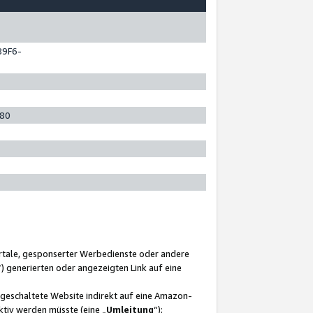
89F6-
280
ortale, gesponserter Werbedienste oder andere
“) generierten oder angezeigten Link auf eine
ngeschaltete Website indirekt auf eine Amazon-
ktiv werden müsste (eine „
Umleitung
“);