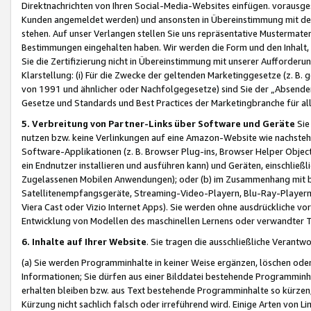
Direktnachrichten von Ihren Social-Media-Websites einfügen. vorausg
Kunden angemeldet werden) und ansonsten in Übereinstimmung mit der
stehen. Auf unser Verlangen stellen Sie uns repräsentative Mustermater
Bestimmungen eingehalten haben. Wir werden die Form und den Inhalt, di
Sie die Zertifizierung nicht in Übereinstimmung mit unserer Aufforderu
Klarstellung: (i) Für die Zwecke der geltenden Marketinggesetze (z. 
von 1991 und ähnlicher oder Nachfolgegesetze) sind Sie der „Absender“ j
Gesetze und Standards und Best Practices der Marketingbranche für 
5. Verbreitung von Partner-Links über Software und Geräte
Sie
nutzen bzw. keine Verlinkungen auf eine Amazon-Website wie nachsteh
Software-Applikationen (z. B. Browser Plug-ins, Browser Helper Objec
ein Endnutzer installieren und ausführen kann) und Geräten, einschlie
Zugelassenen Mobilen Anwendungen); oder (b) im Zusammenhang mit bzw.
Satellitenempfangsgeräte, Streaming-Video-Playern, Blu-Ray-Playern 
Viera Cast oder Vizio Internet Apps). Sie werden ohne ausdrückliche v
Entwicklung von Modellen des maschinellen Lernens oder verwandter 
6. Inhalte auf Ihrer Website
. Sie tragen die ausschließliche Verantwo
(a) Sie werden Programminhalte in keiner Weise ergänzen, löschen oder
Informationen; Sie dürfen aus einer Bilddatei bestehende Programminhal
erhalten bleiben bzw. aus Text bestehende Programminhalte so kürzen, 
Kürzung nicht sachlich falsch oder irreführend wird. Einige Arten von L