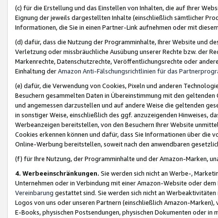
(c) für die Erstellung und das Einstellen von Inhalten, die auf Ihrer We
Eignung der jeweils dargestellten Inhalte (einschließlich sämtlicher 
Informationen, die Sie in einen Partner-Link aufnehmen oder mit diese
(d) dafür, dass die Nutzung der Programminhalte, Ihrer Website und des 
Verletzung oder missbräuchliche Ausübung unserer Rechte bzw. der Recht
Markenrechte, Datenschutzrechte, Veröffentlichungsrechte oder anderer
Einhaltung der
Amazon Anti-Fälschungsrichtlinien für das Partnerpro
(e) dafür, die Verwendung von Cookies, Pixeln und anderen Technologien
Besuchern gesammelten Daten in Übereinstimmung mit den geltenden Ge
und angemessen darzustellen und auf andere Weise die geltenden geset
in sonstiger Weise, einschließlich des ggf. anzuzeigenden Hinweises, d
Werbeanzeigen bereitstellen, von den Besuchern Ihrer Website unmitte
Cookies erkennen können und dafür, dass Sie Informationen über die v
Online-Werbung bereitstellen, soweit nach den anwendbaren gesetzlic
(f) für Ihre Nutzung, der Programminhalte und der Amazon-Marken, u
4. Werbeeinschränkungen.
Sie werden sich nicht an Werbe-, Market
Unternehmen oder in Verbindung mit einer Amazon-Website oder dem Pa
Vereinbarung
gestattet sind. Sie werden sich nicht an Werbeaktivitäten
Logos von uns oder unseren Partnern (einschließlich Amazon-Marken), 
E-Books, physischen Postsendungen, physischen Dokumenten oder in 