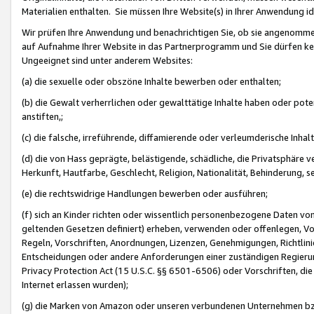
Materialien enthalten. Sie müssen Ihre Website(s) in Ihrer Anwendung ide
Wir prüfen Ihre Anwendung und benachrichtigen Sie, ob sie angenommen
auf Aufnahme Ihrer Website in das Partnerprogramm und Sie dürfen kei
Ungeeignet sind unter anderem Websites:
(a) die sexuelle oder obszöne Inhalte bewerben oder enthalten;
(b) die Gewalt verherrlichen oder gewalttätige Inhalte haben oder pot
anstiften,;
(c) die falsche, irreführende, diffamierende oder verleumderische Inha
(d) die von Hass geprägte, belästigende, schädliche, die Privatsphäre v
Herkunft, Hautfarbe, Geschlecht, Religion, Nationalität, Behinderung, 
(e) die rechtswidrige Handlungen bewerben oder ausführen;
(f) sich an Kinder richten oder wissentlich personenbezogene Daten vo
geltenden Gesetzen definiert) erheben, verwenden oder offenlegen, Vo
Regeln, Vorschriften, Anordnungen, Lizenzen, Genehmigungen, Richtlini
Entscheidungen oder andere Anforderungen einer zuständigen Regierung
Privacy Protection Act (15 U.S.C. §§ 6501-6506) oder Vorschriften, di
Internet erlassen wurden);
(g) die Marken von Amazon oder unseren verbundenen Unternehmen b