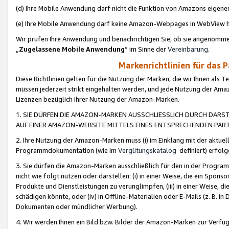
(d) Ihre Mobile Anwendung darf nicht die Funktion von Amazons eige
(e) Ihre Mobile Anwendung darf keine Amazon-Webpages in WebView 
Wir prüfen Ihre Anwendung und benachrichtigen Sie, ob sie angenomm
„
Zugelassene Mobile Anwendung
“ im Sinne der
Vereinbarung
.
Markenrichtlinien für das 
Diese Richtlinien gelten für die Nutzung der Marken, die wir Ihnen als 
müssen jederzeit strikt eingehalten werden, und jede Nutzung der Ama
Lizenzen bezüglich Ihrer Nutzung der Amazon-Marken.
1. SIE DÜRFEN DIE AMAZON-MARKEN AUSSCHLIESSLICH DURCH DARS
AUF EINER AMAZON-WEBSITE MITTELS EINES ENTSPRECHENDEN PART
2. Ihre Nutzung der Amazon-Marken muss (i) im Einklang mit der aktuells
Programmdokumentation (wie im
Vergütungskatalog
definiert) erfolg
3. Sie dürfen die Amazon-Marken ausschließlich für den in der Progr
nicht wie folgt nutzen oder darstellen: (i) in einer Weise, die ein Spo
Produkte und Dienstleistungen zu verunglimpfen, (iii) in einer Weise
schädigen könnte, oder (iv) in Offline-Materialien oder E-Mails (z. B.
Dokumenten oder mündlicher Werbung).
4. Wir werden Ihnen ein Bild bzw. Bilder der Amazon-Marken zur Verfüg