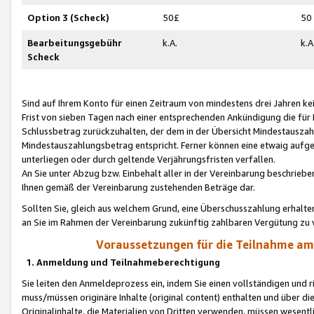
Option 3 (Scheck)
50£
50
Bearbeitungsgebühr
k.A.
k.A
Scheck
Sind auf Ihrem Konto für einen Zeitraum von mindestens drei Jahren kein
Frist von sieben Tagen nach einer entsprechenden Ankündigung die für
Schlussbetrag zurückzuhalten, der dem in der Übersicht Mindestausz
Mindestauszahlungsbetrag entspricht. Ferner können eine etwaig aufg
unterliegen oder durch geltende Verjährungsfristen verfallen.
An Sie unter Abzug bzw. Einbehalt aller in der Vereinbarung beschrieb
Ihnen gemäß der Vereinbarung zustehenden Beträge dar.
Sollten Sie, gleich aus welchem Grund, eine Überschusszahlung erhalte
an Sie im Rahmen der Vereinbarung zukünftig zahlbaren Vergütung zu 
Voraussetzungen für die Teilnahme a
1. Anmeldung und Teilnahmeberechtigung
Sie leiten den Anmeldeprozess ein, indem Sie einen vollständigen und 
muss/müssen originäre Inhalte (original content) enthalten und über d
Originalinhalte, die Materialien von Dritten verwenden, müssen wese