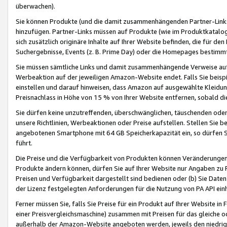
überwachen).
Sie können Produkte (und die damit zusammenhängenden Partner-Links)
hinzufügen. Partner-Links müssen auf Produkte (wie im Produktkatalog de
sich zusätzlich originäre Inhalte auf Ihrer Website befinden, die für 
Suchergebnisse, Events (z. B. Prime Day) oder die Homepages bestimmte
Sie müssen sämtliche Links und damit zusammenhängende Verweise auf z
Werbeaktion auf der jeweiligen Amazon-Website endet. Falls Sie beisp
einstellen und darauf hinweisen, dass Amazon auf ausgewählte Kleidun
Preisnachlass in Höhe von 15 % von Ihrer Website entfernen, sobald di
Sie dürfen keine unzutreffenden, überschwänglichen, täuschenden od
unsere Richtlinien, Werbeaktionen oder Preise aufstellen. Stellen Sie 
angebotenen Smartphone mit 64 GB Speicherkapazität ein, so dürfen S
führt.
Die Preise und die Verfügbarkeit von Produkten können Veränderungen 
Produkte ändern können, dürfen Sie auf Ihrer Website nur Angaben zu P
Preisen und Verfügbarkeit dargestellt sind bedienen oder (b) Sie Daten
der Lizenz festgelegten Anforderungen für die Nutzung von PA API einh
Ferner müssen Sie, falls Sie Preise für ein Produkt auf Ihrer Website in 
einer Preisvergleichsmaschine) zusammen mit Preisen für das gleiche o
außerhalb der Amazon-Website angeboten werden, jeweils den niedrigst