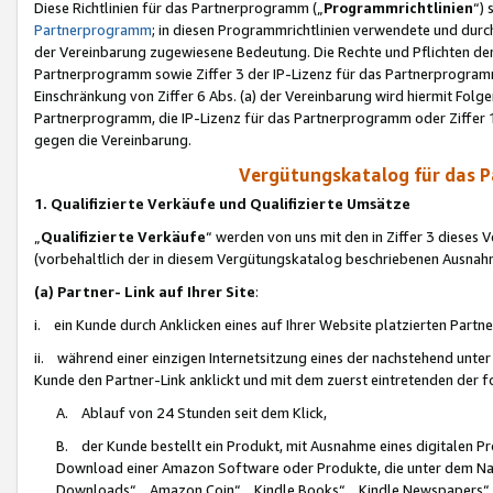
Diese Richtlinien für das Partnerprogramm („
Programmrichtlinien
“)
Partnerprogramm
; in diesen Programmrichtlinien verwendete und durch
der Vereinbarung zugewiesene Bedeutung. Die Rechte und Pflichten de
Partnerprogramm sowie Ziffer 3 der IP-Lizenz für das Partnerprogram
Einschränkung von Ziffer 6 Abs. (a) der Vereinbarung wird hiermit Fol
Partnerprogramm, die IP-Lizenz für das Partnerprogramm oder Ziffer 1
gegen die Vereinbarung.
Vergütungskatalog für das 
1. Qualifizierte Verkäufe und Qualifizierte Umsätze
„
Qualifizierte Verkäufe
“ werden von uns mit den in Ziffer 3 diese
(vorbehaltlich der in diesem Vergütungskatalog beschriebenen Ausnah
(a) Partner- Link auf Ihrer Site
:
i. ein Kunde durch Anklicken eines auf Ihrer Website platzierten Part
ii. während einer einzigen Internetsitzung eines der nachstehend unter (i)
Kunde den Partner-Link anklickt und mit dem zuerst eintretenden der f
A. Ablauf von 24 Stunden seit dem Klick,
B. der Kunde bestellt ein Produkt, mit Ausnahme eines digitalen P
Download einer Amazon Software oder Produkte, die unter dem N
Downloads“, „Amazon Coin“, „Kindle Books“, „Kindle Newspapers“, „