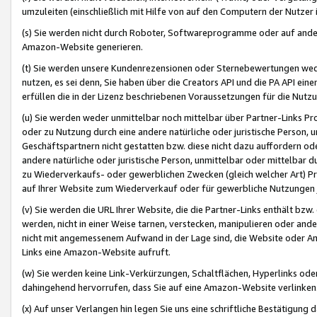
umzuleiten (einschließlich mit Hilfe von auf den Computern der Nutzer i
(s) Sie werden nicht durch Roboter, Softwareprogramme oder auf andere
Amazon-Website generieren.
(t) Sie werden unsere Kundenrezensionen oder Sternebewertungen wed
nutzen, es sei denn, Sie haben über die Creators API und die PA API e
erfüllen die in der Lizenz beschriebenen Voraussetzungen für die Nutzu
(u) Sie werden weder unmittelbar noch mittelbar über Partner-Links P
oder zu Nutzung durch eine andere natürliche oder juristische Person,
Geschäftspartnern nicht gestatten bzw. diese nicht dazu auffordern od
andere natürliche oder juristische Person, unmittelbar oder mittelbar
zu Wiederverkaufs- oder gewerblichen Zwecken (gleich welcher Art) 
auf Ihrer Website zum Wiederverkauf oder für gewerbliche Nutzungen 
(v) Sie werden die URL Ihrer Website, die die Partner-Links enthält b
werden, nicht in einer Weise tarnen, verstecken, manipulieren oder and
nicht mit angemessenem Aufwand in der Lage sind, die Website oder A
Links eine Amazon-Website aufruft.
(w) Sie werden keine Link-Verkürzungen, Schaltflächen, Hyperlinks ode
dahingehend hervorrufen, dass Sie auf eine Amazon-Website verlinken
(x) Auf unser Verlangen hin legen Sie uns eine schriftliche Bestätigung