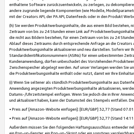
enthaltene Software zurückzuentwickeln, zu zerlegen, zu dekompilier
andere zugrunde liegende Komponenten (wie Modelle, Modellparameter
mit der Creators API, der PA API, Datenfeeds oder in den Produkt Werb
(h) Sie werden Produktwerbungsinhalte, die aus einem Bild bestehen, ni
Zeitraum von bis zu 24 Stunden einen Link auf Produktwerbungsinhalte
die nicht aus Bildern bestehen, für einen Zeitraum von bis zu 24 Stund
Ablauf dieses Zeitraums durch entsprechende Anfrage an die Creators 
Produktwerbungsinhalte aktualisieren und neu darstellen. Sofern wir Ih
Standardidentifikationsnummern (ASINs) für einen unbestimmten Zeitra
Kundenanwendung, dürfen unbeschadet des Vorstehenden Produktwerbu
Zwischenspeicher abgelegt werden. Auf unser Verlangen werden Sie un
die Produktwerbungsinhalte enthält oder nutzt, damit wir Ihre Einhalt
(i) Wenn Sie seltener als stündlich Produktwerbungsinhalte aus Datenfe
Anwendung angezeigten Produktwerbungsinhalte aktualisieren, werden 
Datums-/Uhrzeitstempel einfügen. Wenn Sie jedoch die in Ihrer Anwe
und aktualisiert haben, kann der Datumsteil des Stempels entfallen. Dies
• Preis auf [Amazon-Website einfügen]: [EUR/GBP] 32,77 (Stand 07.01.
• Preis auf [Amazon-Website einfügen]: [EUR/GBP] 32,77 (Stand 14:11 
Außerdem müssen Sie den folgenden Haftungsausschluss entweder neb
ein Pop-up-Fenster, ein Pop-up-Skript oder ein sonstiges vergleichba