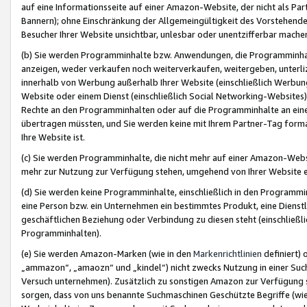
auf eine Informationsseite auf einer Amazon-Website, der nicht als Part
Bannern); ohne Einschränkung der Allgemeingültigkeit des Vorstehende
Besucher Ihrer Website unsichtbar, unlesbar oder unentzifferbar mache
(b) Sie werden Programminhalte bzw. Anwendungen, die Programminhalt
anzeigen, weder verkaufen noch weiterverkaufen, weitergeben, unterli
innerhalb von Werbung außerhalb Ihrer Website (einschließlich Werbun
Website oder einem Dienst (einschließlich Social Networking-Website
Rechte an den Programminhalten oder auf die Programminhalte an eine a
übertragen müssten, und Sie werden keine mit Ihrem Partner-Tag formati
Ihre Website ist.
(c) Sie werden Programminhalte, die nicht mehr auf einer Amazon-Websit
mehr zur Nutzung zur Verfügung stehen, umgehend von Ihrer Website e
(d) Sie werden keine Programminhalte, einschließlich in den Programmin
eine Person bzw. ein Unternehmen ein bestimmtes Produkt, eine Dienstle
geschäftlichen Beziehung oder Verbindung zu diesen steht (einschließli
Programminhalten).
(e) Sie werden Amazon-Marken (wie in den
Markenrichtlinien
definiert) 
„ammazon“, „amaozn“ und „kindel“) nicht zwecks Nutzung in einer Suc
Versuch unternehmen). Zusätzlich zu sonstigen Amazon zur Verfügung 
sorgen, dass von uns benannte Suchmaschinen Geschützte Begriffe (wie 