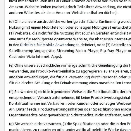
nicht mit anderen Websites als einer Amazon-Website verlinken oder i
Amazon-Website lenken (wobei jedoch Teile Ihrer Anwendung, die nich
anderen Websites als einer Amazon-Website enthalten dürfen).
(d) Ohne unsere ausdrückliche vorherige schriftliche Zustimmung werd
Nutzung mit einem Mobiltelefon oder sonstigen Mobilgerät entwickelt
(1) Websites, die nicht für die Nutzung mit solchen Geräten entwickelt
eine nicht für Mobilgeräte optimierte Website, die über einen Interne
in den
Richtlinie für Mobile Anwendungen
definiert, oder (3) Beistellge
Satellitenempfangsgeräte, Streaming-Video-Player, Blu-Ray-Player ode
Cast oder Vizio Internet-Apps).
(e) Ohne unsere ausdrückliche vorherige schriftliche Genehmigung dürfe
verwenden, um Produkt-Werbeinhalte zu aggregieren, zu analysieren, 
anderen Anwendungen, die für die Verwendung durch Personen oder Or
für die direkte Schulung oder Feinabstimmung eines maschinellen Lern
(f) Sie werden (i) nicht in irgendeiner Weise in die Funktionalität ode
entsprechenden Versuch unternehmen; (ii) keine Produktwerbungsinha
Kontaktaufnahme mit Verkäufern oder Kunden oder sonstiger Werbeaktiv
API, Datenfeeds, Produktwerbungsinhalten oder Spezifikationen erschei
Eigentumsrechte oder gewerblicher Schutzrechte, nicht entfernen, verd
(g) Sie werden nicht versuchen, (i) die Spezifikationen oder die in de
manipulieren, zu reparieren oder anderweitig abgeleitete Werke davon z