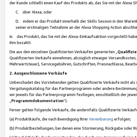
der Kunde schließt einen Kauf des Produkts ab, das Sie mit der Alexa 
C. über Alexa, oder
D. indem er das Produkt innerhalb der Skills Session in den Waren
seiner erstmaligen Teilnahme an der Alexa Shopping Action abschlie
iii. das Produkt, das Sie mit der Alexa-Einkaufsaktion vorgestellt ha
ihm bezahlt.
Die aus den einzelnen Qualifizierten Verkäufen generierten „
Qualifizi
Qualifizierten Verkäufe einnehmen, abzüglich etwaiger Versandkosten
Mehrwertsteuer), Servicegebühren, Gutschriften, Preisnachlässe, Bear
2. Ausgeschlossene Verkäufe
Unbeschadet des Vorstehenden gelten Qualifizierte Verkäufe nicht als
Vergütungskatalog für das Partnerprogramm oder andere Bestimmungen,
wir jeweils für das Partnerprogramm festlegen, einschließlich der jewe
„
Programmdokumentation
“).
Ferner gelten folgende Verkäufe, die andernfalls Qualifizierte Verkä
(a) Produktkäufe, die nach Beendigung Ihrer
Vereinbarung
erfolgen;
(b) Produktbestellungen, bei denen eine Stornierung, Rückgabe oder R