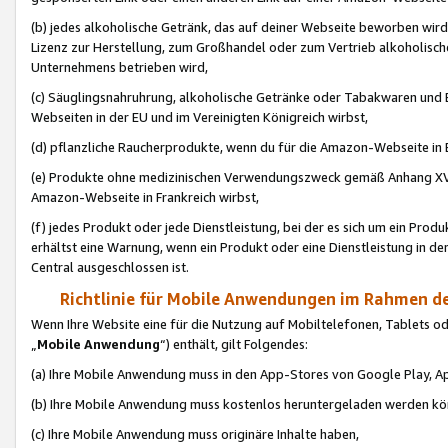
(b) jedes alkoholische Getränk, das auf deiner Webseite beworben wird
Lizenz zur Herstellung, zum Großhandel oder zum Vertrieb alkoholisch
Unternehmens betrieben wird,
(c) Säuglingsnahruhrung, alkoholische Getränke oder Tabakwaren und E
Webseiten in der EU und im Vereinigten Königreich wirbst,
(d) pflanzliche Raucherprodukte, wenn du für die Amazon-Webseite in B
(e) Produkte ohne medizinischen Verwendungszweck gemäß Anhang XVI 
Amazon-Webseite in Frankreich wirbst,
(f) jedes Produkt oder jede Dienstleistung, bei der es sich um ein Prod
erhältst eine Warnung, wenn ein Produkt oder eine Dienstleistung in de
Central ausgeschlossen ist.
Richtlinie für Mobile Anwendungen im Rahmen de
Wenn Ihre Website eine für die Nutzung auf Mobiltelefonen, Tablets 
„
Mobile Anwendung
“) enthält, gilt Folgendes:
(a) Ihre Mobile Anwendung muss in den App-Stores von Google Play, A
(b) Ihre Mobile Anwendung muss kostenlos heruntergeladen werden könn
(c) Ihre Mobile Anwendung muss originäre Inhalte haben,