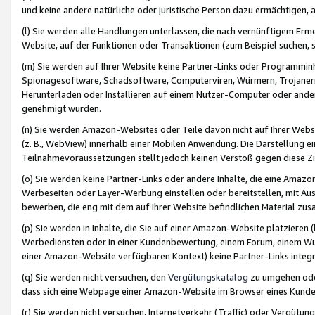
und keine andere natürliche oder juristische Person dazu ermächtigen, a
(l) Sie werden alle Handlungen unterlassen, die nach vernünftigem Erme
Website, auf der Funktionen oder Transaktionen (zum Beispiel suchen, s
(m) Sie werden auf Ihrer Website keine Partner-Links oder Programmin
Spionagesoftware, Schadsoftware, Computerviren, Würmern, Trojaner
Herunterladen oder Installieren auf einem Nutzer-Computer oder ande
genehmigt wurden.
(n) Sie werden Amazon-Websites oder Teile davon nicht auf Ihrer Websi
(z. B., WebView) innerhalb einer Mobilen Anwendung. Die Darstellung ein
Teilnahmevoraussetzungen stellt jedoch keinen Verstoß gegen diese Zif
(o) Sie werden keine Partner-Links oder andere Inhalte, die eine Am
Werbeseiten oder Layer-Werbung einstellen oder bereitstellen, mit Au
bewerben, die eng mit dem auf Ihrer Website befindlichen Material z
(p) Sie werden in Inhalte, die Sie auf einer Amazon-Website platzier
Werbediensten oder in einer Kundenbewertung, einem Forum, einem Wun
einer Amazon-Website verfügbaren Kontext) keine Partner-Links integr
(q) Sie werden nicht versuchen, den
Vergütungskatalog
zu umgehen oder
dass sich eine Webpage einer Amazon-Website im Browser eines Kunden 
(r) Sie werden nicht versuchen, Internetverkehr (Traffic) oder Vergü