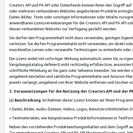
Creators API und PA API oder Datenfeeds können Ihnen den Zugriff auf D
oder mehreren verbundenen Websites angebotenen Produkte ermögliche
Daten, Bilder, Texte oder sonstigen Informationen oder Inhalte zuzugre
anwendbaren Lizenzvereinbarungen für die Creators API und PA API od
diesen verbundenen Websites zur Verfügung gestellt werden.
Sie dürfen den Programminhalt nicht dazu verwenden, geistiges Eigent
verletzen. Sie dürfen Programminhalte nicht verwenden, um direkt ode
maschinelles Lernen oder verwandte Technologien zu entwickeln oder zu
Die Lizenz endet mit sofortiger Wirkung automatisch, wenn Sie zu irg
Vergütungskatalog definiert) nicht rechtzeitig erfüllen bzw. ansonsten
schriftliche Mitteilung an Sie ganz oder teilweise beenden. Sie werden
umgehend einstellen und sämtliche Programminhalte und Amazon-Marke
jeweils verlangt, umgehend von Ihrer Website entfernen und löschen od
2. Voraussetzungen für die Nutzung der Creators API und der P
(a)
Beschreibung
. Im Rahmen dieser Lizenz können wir Ihnen Programmi
• Daten, Bilder, Audio-Dateien, Videos, Logos, Benutzerschnittstellen-
• Textmaterialien, wie beispielsweise Produktinformationen in Textfor
Neben den vorstehenden Produktwerbungsinhalten und dem Zugriff auf 
Zusammenhang mit Creators API und PA API Musterquellcodes und -bibli