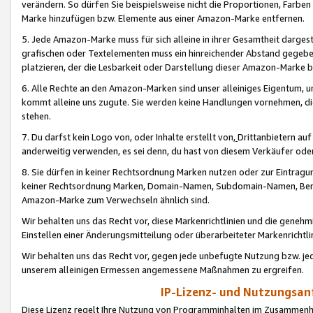
verändern. So dürfen Sie beispielsweise nicht die Proportionen, Farb
Marke hinzufügen bzw. Elemente aus einer Amazon-Marke entfernen.
5. Jede Amazon-Marke muss für sich alleine in ihrer Gesamtheit darge
grafischen oder Textelementen muss ein hinreichender Abstand gegebe
platzieren, der die Lesbarkeit oder Darstellung dieser Amazon-Marke b
6. Alle Rechte an den Amazon-Marken sind unser alleiniges Eigentum, 
kommt alleine uns zugute. Sie werden keine Handlungen vornehmen, 
stehen.
7. Du darfst kein Logo von, oder Inhalte erstellt von,
Drittanbietern au
anderweitig verwenden, es sei denn, du hast von diesem Verkäufer oder
8. Sie dürfen in keiner Rechtsordnung Marken nutzen oder zur Eintragu
keiner Rechtsordnung Marken, Domain-Namen, Subdomain-Namen, Benu
Amazon-Marke zum Verwechseln ähnlich sind.
Wir behalten uns das Recht vor, diese Markenrichtlinien und die gene
Einstellen einer Änderungsmitteilung oder überarbeiteter Markenricht
Wir behalten uns das Recht vor, gegen jede unbefugte Nutzung bzw. jede 
unserem alleinigen Ermessen angemessene Maßnahmen zu ergreifen.
IP-Lizenz- und Nutzungsan
Diese Lizenz regelt Ihre Nutzung von Programminhalten im Zusammen