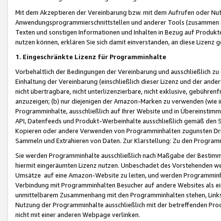
Mit dem Akzeptieren der Vereinbarung bzw. mit dem Aufrufen oder Nutz
Anwendungsprogrammierschnittstellen und anderer Tools (zusammen die
Texten und sonstigen Informationen und Inhalten in Bezug auf Produkte
nutzen können, erklären Sie sich damit einverstanden, an diese Lizenz 
1. Eingeschränkte Lizenz für Programminhalte
Vorbehaltlich der Bedingungen der Vereinbarung und ausschließlich z
Einhaltung der Vereinbarung (einschließlich dieser Lizenz und der ande
nicht übertragbare, nicht unterlizenzierbare, nicht exklusive, gebühren
anzuzeigen; (b) nur diejenigen der Amazon-Marken zu verwenden (wie in 
Programminhalte, ausschließlich auf Ihrer Website und in Übereinstimmu
API, Datenfeeds und Produkt-Werbeinhalte ausschließlich gemäß den Spe
Kopieren oder andere Verwenden von Programminhalten zugunsten Dri
Sammeln und Extrahieren von Daten. Zur Klarstellung: Zu den Program
Sie werden Programminhalte ausschließlich nach Maßgabe der Besti
hiermit eingeräumten Lizenz nutzen. Unbeschadet des Vorstehenden we
Umsätze auf eine Amazon-Website zu leiten, und werden Programminhal
Verbindung mit Programminhalten Besucher auf andere Websites als ein
unmittelbarem Zusammenhang mit den Programminhalten stehen, Links z
Nutzung der Programminhalte ausschließlich mit der betreffenden Pr
nicht mit einer anderen Webpage verlinken.