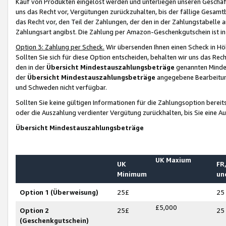
Kauf von Produkten eingelöst werden und unterliegen unseren Geschäf
uns das Recht vor, Vergütungen zurückzuhalten, bis der fällige Gesamt
das Recht vor, den Teil der Zahlungen, der den in der Zahlungstabelle 
Zahlungsart angibst. Die Zahlung per Amazon-Geschenkgutschein ist in
Option 3: Zahlung per Scheck.
Wir übersenden Ihnen einen Scheck in Höh
Sollten Sie sich für diese Option entscheiden, behalten wir uns das Rec
den in der
Übersicht Mindestauszahlungsbeträge
genannten Mindest
der
Übersicht Mindestauszahlungsbeträge
angegebene Bearbeitung
und Schweden nicht verfügbar.
Sollten Sie keine gültigen Informationen für die Zahlungsoption bereit
oder die Auszahlung verdienter Vergütung zurückhalten, bis Sie eine A
Übersicht Mindestauszahlungsbeträge
UK Maxium
UK
FR,
Minimum
un
Option 1 (Überweisung)
25£
25
£5,000
Option 2
25£
25
(Geschenkgutschein)