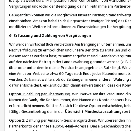
(beispielsweise durch Manipulation oder Kombination von Attributions-
Vergütungen und/oder der Beendigung deiner Teilnahme am Partnerp
Gelegentlich können wir die Möglichkeit unserer Partner, Standardv
einschränken. Amazon behält sich (ungeachtet etwaiger Fristen) das Re
modifizieren. Weitere Informationen zu Einschränkungen für Vergütung
6. Erfassung und Zahlung von Vergütungen
Wir werden wirtschaftlich vertretbare Anstrengungen unternehmen, um 
Nachverfolgung zu ermöglichen und unsere Berichte zu erstellen und di
diesem Monat verdient hast, zusammengefasst sind. Standardvergütung
auf den nächsten Betrag in der Landeswährung gerundet werden (z. B. C
über oder unter dem in deiner Preiskarte angegebenen Satz liegt. Wir
eine Amazon-Webseite etwa 60 Tage nach Ende jedes Kalendermonats, i
wurden. Du kannst wählen, ob du Zahlungen in einer anderen Währung
dafür entscheidest, erklärst du dich damit einverstanden, dass die K
Option 1: Zahlung per Überweisung.
Wir überweisen Ihre Vergütung dir
Namen der Bank, die Kontonummer, den Namen des Kontoinhabers bzw. a
erforderlich) nennen. Sollten Sie sich für diese Option entscheiden, be
fällige Gesamtbetrag den in der
Übersicht Mindestauszahlungsbet
Option 2: Zahlung per Amazon-Geschenkgutschein.
Wir übersenden Ihne
Partnerkonto genannte Haupt-E-Mail-Adresse. Diese Geschenkgutschei