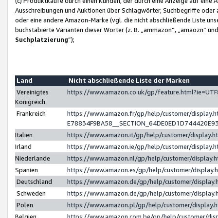
(c) Produktkäufe durch einen Kunden, der durch eine Anzeige auf eine 
Ausschreibungen und Auktionen über Schlagwörter, Suchbegriffe oder 
oder eine andere Amazon-Marke (vgl. die nicht abschließende Liste un
buchstabierte Varianten dieser Wörter (z. B. „ammazon“, „amaozn“ und „
Suchplatzierung
”);
Land
Nicht abschließende Liste der Marken
Vereinigtes
https://www.amazon.co.uk/gp/feature.html?ie=U
Königreich
Frankreich
https://www.amazon.fr/gp/help/customer/displa
E78834F9BA58__SECTION_64DE0ED1D744420E9
Italien
https://www.amazon.it/gp/help/customer/display
Irland
https://www.amazon.ie/gp/help/customer/displa
Niederlande
https://www.amazon.nl/gp/help/customer/display
Spanien
https://www.amazon.es/gp/help/customer/display
Deutschland
https://www.amazon.de/gp/help/customer/displa
Schweden
https://www.amazon.de/gp/help/customer/displa
Polen
https://www.amazon.pl/gp/help/customer/display
Belgien
https://www.amazon.com.be/gp/help/customer/d