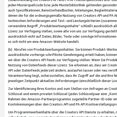
jeden Musterquellcode bzw. jede Musterbibliothek geltenden gesonder
auch Spezifikationen, Benutzerhandbücher, Anleitungen, Begleitmaterial
denen die für die ordnungsgemäße Nutzung von Creators API und PA A
technischen Anforderungen und Test- und Leistungskriterien (zusammen
verwendete Begriff „Produktwerbungsinhalte“ schließt ausdrücklich al
Lizenz zur Verfügung stellen, sowie alle von uns zur Verfügung gestel
ausdrücklich nicht auf Daten, Bilder, Texte oder sonstige Informatione
es sich nicht um eine Amazon-Website handelt.
(b) Abrufen von Produktwerbungsinhalten. Sie können Produkt-Werbein
ausdrückliche vorherige schriftliche Genehmigung erteilt haben, könn
wir über die Creators API Feeds zur Verfügung stellen. Wenn Sie Produk
Nutzung von Datenfeeds dieser Lizenz. Sie erkennen an, dass wir Creat
API oder Datenfeeds jederzeit ändern, auslaufen lassen oder neu veröffe
Verantwortung liegt, sicherzustellen, dass Ihr Zugriff auf die und Ihr
jeweiligen Zeitpunkt aktuellen Anforderungen (einschließlich dieser Liz
Zur Identifizierung Ihres Kontos und zum Stellen von Anfragen an Crea
Schlüssel und einem privaten Schlüssel (jedes Schlüsselpaar eine „Kon
Rahmen des Amazon-Partnerprogramms zugeteilte Partner-ID oder ein
Kontokennungen über den Creators API und PA API Kontoerstellungspro
Um Programmwerbeinhalte über die Creators API Dienste zu erhalten, m