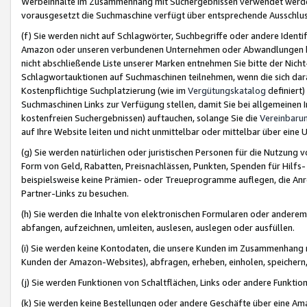
Werbeinhalte im Zusammenhang mit Suchergebnissen verwendet werden,
vorausgesetzt die Suchmaschine verfügt über entsprechende Ausschlu
(f) Sie werden nicht auf Schlagwörter, Suchbegriffe oder andere Ident
Amazon oder unseren verbundenen Unternehmen oder Abwandlungen bzw
nicht abschließende Liste unserer Marken entnehmen Sie bitte der Nich
Schlagwortauktionen auf Suchmaschinen teilnehmen, wenn die sich da
Kostenpflichtige Suchplatzierung (wie im
Vergütungskatalog
definiert
Suchmaschinen Links zur Verfügung stellen, damit Sie bei allgemeinen I
kostenfreien Suchergebnissen) auftauchen, solange Sie die
Vereinbaru
auf Ihre Website leiten und nicht unmittelbar oder mittelbar über eine
(g) Sie werden natürlichen oder juristischen Personen für die Nutzung 
Form von Geld, Rabatten, Preisnachlässen, Punkten, Spenden für Hilfs
beispielsweise keine Prämien- oder Treueprogramme auflegen, die Anrei
Partner-Links zu besuchen.
(h) Sie werden die Inhalte von elektronischen Formularen oder anderem M
abfangen, aufzeichnen, umleiten, auslesen, auslegen oder ausfüllen.
(i) Sie werden keine Kontodaten, die unsere Kunden im Zusammenhang 
Kunden der Amazon-Websites), abfragen, erheben, einholen, speichern,
(j) Sie werden Funktionen von Schaltflächen, Links oder andere Funkti
(k) Sie werden keine Bestellungen oder andere Geschäfte über eine Ama