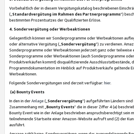
Vorbehaltlich der in diesem Vergütungskatalog beschriebenen Einschr
(„
Standardvergütung im Rahmen des Partnerprogramms
“) besc
bestimmten Prozentsatzes der Qualifizierten Erlöse.
4. Sondervergütung oder Werbeaktionen
Gelegentlich können wir Sonderprogramme oder Werbeaktionen auflegen,
oder alternative Vergütung („
Sondervergütung
”) zu verdienen. Amazo
Sonderprogramme oder Werbeaktionen jederzeit ganz oder teilweise einz
Sonderprogramme oder Werbeaktionen (auch Sonderprogramme oder We
Produktverkäufen kommt) disqualifizierende Ausschlusstatbestände, di
Programmdokumentation im Hinblick auf Produktverkäufe geltende E
Werbeaktionen.
Folgende Sondervergütungen sind derzeit verfügbar:
hier
.
(a) Bounty Events
In den in der
Anlage
(„
Sondervergütung
“) aufgeführten Ländern sind
Zusammenhang mit „
Bounty Events
“ die in dieser Ziffer 4 (a) besch
Bounty Event wie in der Anlage beschrieben anspruchsberechtigt sein mu
teilnehmende Startseite einer Amazon-Website aufruft und (2) der Kun
ausführt.
Amazon zahlt keine Sondervergütung, wenn das zugrundeliegende Boun