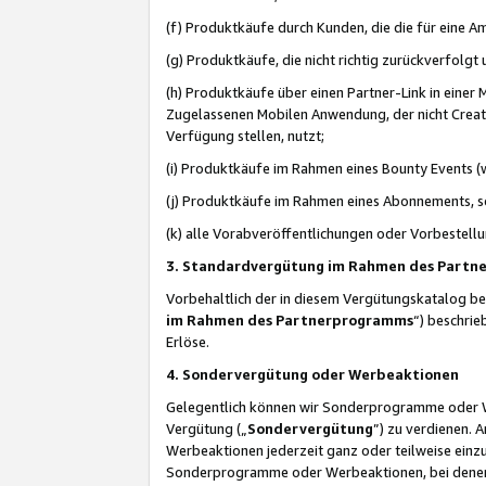
(f) Produktkäufe durch Kunden, die die für eine
(g) Produktkäufe, die nicht richtig zurückverfolg
(h) Produktkäufe über einen Partner-Link in einer
Zugelassenen Mobilen Anwendung, der nicht Creator
Verfügung stellen, nutzt;
(i) Produktkäufe im Rahmen eines Bounty Events (w
(j) Produktkäufe im Rahmen eines Abonnements, so
(k) alle Vorabveröffentlichungen oder Vorbestellu
3. Standardvergütung im Rahmen des Part
Vorbehaltlich der in diesem Vergütungskatalog b
im Rahmen des Partnerprogramms
“) beschri
Erlöse.
4. Sondervergütung oder Werbeaktionen
Gelegentlich können wir Sonderprogramme oder Wer
Vergütung („
Sondervergütung
”) zu verdienen. 
Werbeaktionen jederzeit ganz oder teilweise einz
Sonderprogramme oder Werbeaktionen, bei denen e