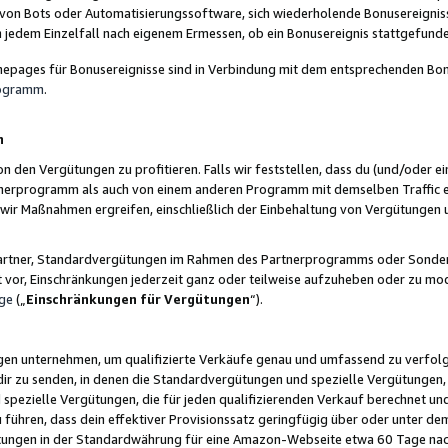
 von Bots oder Automatisierungssoftware, sich wiederholende Bonusereignisse
n jedem Einzelfall nach eigenem Ermessen, ob ein Bonusereignis stattgefund
epages für Bonusereignisse sind in Verbindung mit dem entsprechenden Bonu
rogramm
.
n
den Vergütungen zu profitieren. Falls wir feststellen, dass du (und/oder ein
erprogramm als auch von einem anderen Programm mit demselben Traffic ei
n wir Maßnahmen ergreifen, einschließlich der Einbehaltung von Vergütunge
r Partner, Standardvergütungen im Rahmen des Partnerprogramms oder Sonde
ht vor, Einschränkungen jederzeit ganz oder teilweise aufzuheben oder zu mod
ge
(„
Einschränkungen für Vergütungen
“).
ngen unternehmen, um qualifizierte Verkäufe genau und umfassend zu verfol
dir zu senden, in denen die Standardvergütungen und spezielle Vergütungen, 
pezielle Vergütungen, die für jeden qualifizierenden Verkauf berechnet un
 führen, dass dein effektiver Provisionssatz geringfügig über oder unter dem
ungen in der Standardwährung für eine Amazon-Webseite etwa 60 Tage nach