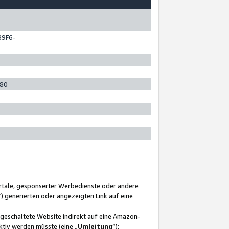
89F6-
280
ortale, gesponserter Werbedienste oder andere
“) generierten oder angezeigten Link auf eine
ngeschaltete Website indirekt auf eine Amazon-
ktiv werden müsste (eine „
Umleitung
“);