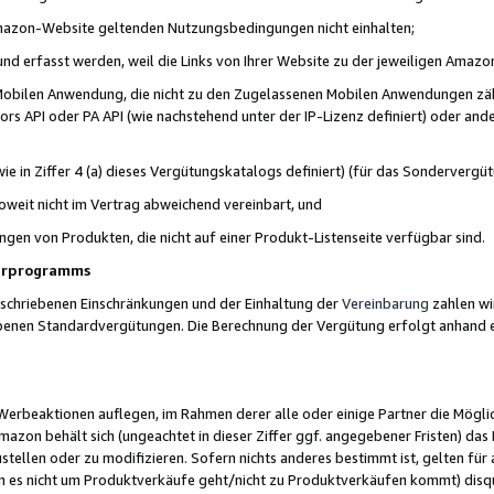
 Amazon-Website geltenden Nutzungsbedingungen nicht einhalten;
t und erfasst werden, weil die Links von Ihrer Website zu der jeweiligen Am
 Mobilen Anwendung, die nicht zu den Zugelassenen Mobilen Anwendungen zählt
s API oder PA API (wie nachstehend unter der IP-Lizenz definiert) oder ander
ie in Ziffer 4 (a) dieses Vergütungskatalogs definiert) (für das Sonderverg
weit nicht im Vertrag abweichend vereinbart, und
ngen von Produkten, die nicht auf einer Produkt-Listenseite verfügbar sind.
nerprogramms
eschriebenen Einschränkungen und der Einhaltung der
Vereinbarung
zahlen wir
ebenen Standardvergütungen. Die Berechnung der Vergütung erfolgt anhand e
beaktionen auflegen, im Rahmen derer alle oder einige Partner die Möglichk
Amazon behält sich (ungeachtet in dieser Ziffer ggf. angegebener Fristen) d
ustellen oder zu modifizieren. Sofern nichts anderes bestimmt ist, gelten 
s nicht um Produktverkäufe geht/nicht zu Produktverkäufen kommt) disqua