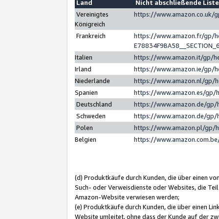
Land
Nicht abschließende List
Vereinigtes
https://www.amazon.co.uk/
Königreich
Frankreich
https://www.amazon.fr/gp/
E78834F9BA58__SECTION_
Italien
https://www.amazon.it/gp/h
Irland
https://www.amazon.ie/gp/
Niederlande
https://www.amazon.nl/gp/
Spanien
https://www.amazon.es/gp/
Deutschland
https://www.amazon.de/gp/
Schweden
https://www.amazon.de/gp/
Polen
https://www.amazon.pl/gp/
Belgien
https://www.amazon.com.be
(d) Produktkäufe durch Kunden, die über einen vo
Such- oder Verweisdienste oder Websites, die Teil
Amazon-Website verwiesen werden;
(e) Produktkäufe durch Kunden, die über einen Li
Website umleitet, ohne dass der Kunde auf der zw