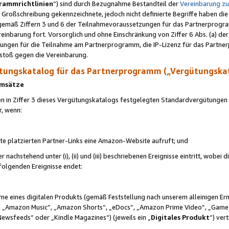
rammrichtlinien
“) sind durch Bezugnahme Bestandteil der
Vereinbarung z
Großschreibung gekennzeichnete, jedoch nicht definierte Begriffe haben die
 gemäß Ziffern 3 und 6 der Teilnahmevoraussetzungen für das Partnerprogram
nbarung fort. Vorsorglich und ohne Einschränkung von Ziffer 6 Abs. (a) der
ungen für die Teilnahme am Partnerprogramm, die IP-Lizenz für das Partner
rstoß gegen die Vereinbarung.
ungskatalog für das Partnerprogramm („Vergütungska
 Umsätze
n in Ziffer 3 dieses Vergütungskatalogs festgelegten Standardvergütungen v
r, wenn:
ite platzierten Partner-Links eine Amazon-Website aufruft; und
r nachstehend unter (i), (ii) und (iii) beschriebenen Ereignisse eintritt, wobe
 folgenden Ereignisse endet:
hme eines digitalen Produkts (gemäß Feststellung nach unserem alleinigen 
 „Amazon Music“, „Amazon Shorts“, „eDocs“, „Amazon Prime Video“, „Game
Newsfeeds“ oder „Kindle Magazines“) (jeweils ein „
Digitales Produkt
“) ver