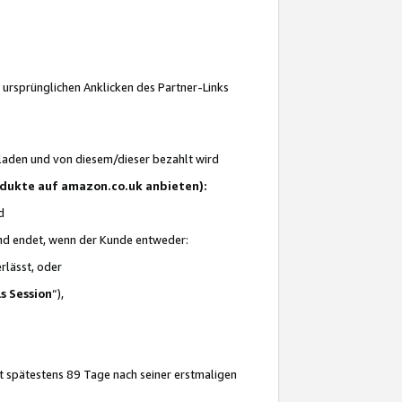
 ursprünglichen Anklicken des Partner-Links
laden und von diesem/dieser bezahlt wird
rodukte auf amazon.co.uk anbieten):
d
 und endet, wenn der Kunde entweder:
erlässt, oder
ls Session
“),
t spätestens 89 Tage nach seiner erstmaligen