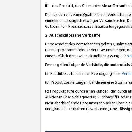
iii. das Produkt, das Sie mit der Alexa-Einkaufsa
Die aus den einzelnen Qualifizierten Verkäufen gen
einnehmen, abzüglich etwaiger Versandkosten, Ko
Gutschriften, Preisnachlässe, Bearbeitungsgebühr
2. Ausgeschlossene Verkäufe
Unbeschadet des Vorstehenden gelten Qualifiziert
Partnerprogramm oder andere Bestimmungen, Beding
einschließlich der jeweils aktuellen Fassung der
Ve
Ferner gelten folgende Verkäufe, die andernfalls
(a) Produktkäufe, die nach Beendigung Ihrer
Verei
(b) Produktbestellungen, bei denen eine Stornier
(c) Produktkäufe durch einen Kunden, der durch e
Auktionen über Schlagwörter, Suchbegriffe oder a
nicht abschließende Liste unserer Marken über di
und „kindel“) enthalten (jeweils eine „
Unzulässig