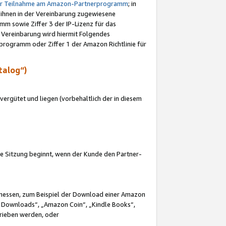
ur Teilnahme am Amazon-Partnerprogramm
; in
 ihnen in der Vereinbarung zugewiesene
m sowie Ziffer 3 der IP-Lizenz für das
 Vereinbarung wird hiermit Folgendes
programm oder Ziffer 1 der Amazon Richtlinie für
talog“)
ergütet und liegen (vorbehaltlich der in diesem
i die Sitzung beginnt, wenn der Kunde den Partner-
Ermessen, zum Beispiel der Download einer Amazon
 Downloads“, „Amazon Coin“, „Kindle Books“,
trieben werden, oder