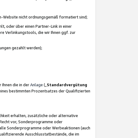
azon-Website nicht ordnungsgemäß formatiert sind;
, oder über einen Partner-Link in einer
e Verlinkungstools, die wir Ihnen ggf. zur
ütungen gezahlt werden);
 Ihnen die in der
Anlage
(„
Standardvergütung
ines bestimmten Prozentsatzes der Qualifizierten
eit erhalten, zusätzliche oder alternative
as Recht vor, Sonderprogramme oder
für alle Sonderprogramme oder Werbeaktionen (auch
lifizierende Ausschlusstatbestände, die im