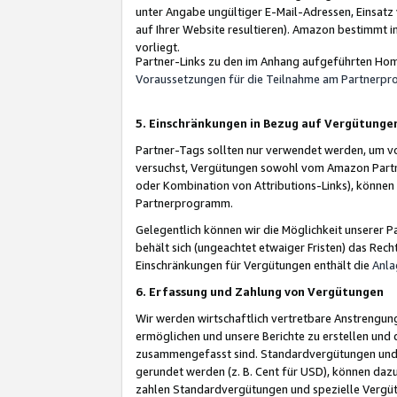
unter Angabe ungültiger E-Mail-Adressen, Einsatz
auf Ihrer Website resultieren). Amazon bestimmt i
vorliegt.
Partner-Links zu den im Anhang aufgeführten Hom
Voraussetzungen für die Teilnahme am Partnerp
5. Einschränkungen in Bezug auf Vergütunge
Partner-Tags sollten nur verwendet werden, um von 
versuchst, Vergütungen sowohl vom Amazon Partn
oder Kombination von Attributions-Links), könne
Partnerprogramm.
Gelegentlich können wir die Möglichkeit unsere
behält sich (ungeachtet etwaiger Fristen) das Rec
Einschränkungen für Vergütungen enthält die
Anla
6. Erfassung und Zahlung von Vergütungen
Wir werden wirtschaftlich vertretbare Anstrengu
ermöglichen und unsere Berichte zu erstellen und 
zusammengefasst sind. Standardvergütungen und s
gerundet werden (z. B. Cent für USD), können dazu
zahlen Standardvergütungen und spezielle Vergüt