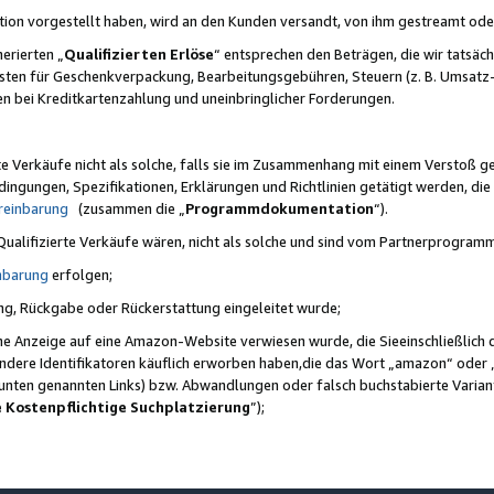
ktion vorgestellt haben, wird an den Kunden versandt, von ihm gestreamt od
erierten „
Qualifizierten Erlöse
“ entsprechen den Beträgen, die wir tatsäch
sten für Geschenkverpackung, Bearbeitungsgebühren, Steuern (z. B. Umsatz-
en bei Kreditkartenzahlung und uneinbringlicher Forderungen.
e Verkäufe nicht als solche, falls sie im Zusammenhang mit einem Verstoß 
ungen, Spezifikationen, Erklärungen und Richtlinien getätigt werden, die 
reinbarung
(zusammen die „
Programmdokumentation
“).
 Qualifizierte Verkäufe wären, nicht als solche und sind vom Partnerprogra
nbarung
erfolgen;
ung, Rückgabe oder Rückerstattung eingeleitet wurde;
ine Anzeige auf eine Amazon-Website verwiesen wurde, die Sieeinschließlich
ndere Identifikatoren käuflich erworben haben,die das Wort „amazon“ oder 
e unten genannten Links) bzw. Abwandlungen oder falsch buchstabierte Varia
e Kostenpflichtige Suchplatzierung
”);