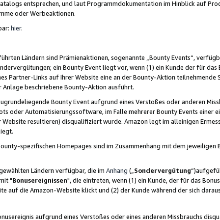
skatalogs entsprechen, und laut Programmdokumentation im Hinblick auf Pr
amme oder Werbeaktionen.
bar:
hier
.
führten Ländern sind Prämienaktionen, sogenannte „Bounty Events“, verfügb
Sondervergütungen; ein Bounty Event liegt vor, wenn (1) ein Kunde der für da
nes Partner-Links auf Ihrer Website eine an der Bounty-Aktion teilnehmende 
er Anlage beschriebene Bounty-Aktion ausführt.
ugrundeliegende Bounty Event aufgrund eines Verstoßes oder anderen Miss
ots oder Automatisierungssoftware, im Falle mehrerer Bounty Events einer e
r Website resultieren) disqualifiziert wurde. Amazon legt im alleinigen Ermess
iegt.
n Bounty-spezifischen Homepages sind im Zusammenhang mit dem jeweiligen
sgewählten Ländern verfügbar, die im
Anhang
(„
Sondervergütung
“)aufgefüh
it "
Bonusereignissen
", die eintreten, wenn (1) ein Kunde, der für das Bon
bsite auf die Amazon-Website klickt und (2) der Kunde während der sich dar
usereignis aufgrund eines Verstoßes oder eines anderen Missbrauchs disqua