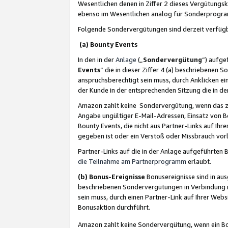
Wesentlichen denen in Ziffer 2 dieses Vergütung
ebenso im Wesentlichen analog für Sonderprogr
Folgende Sondervergütungen sind derzeit verfüg
(a) Bounty Events
In den in der
Anlage
(„
Sondervergütung
“) aufge
Events
“ die in dieser Ziffer 4 (a) beschriebenen 
anspruchsberechtigt sein muss, durch Anklicken ei
der Kunde in der entsprechenden Sitzung die in d
Amazon zahlt keine Sondervergütung, wenn das z
Angabe ungültiger E-Mail-Adressen, Einsatz von B
Bounty Events, die nicht aus Partner-Links auf Ihre
gegeben ist oder ein Verstoß oder Missbrauch vorl
Partner-Links auf die in der Anlage aufgeführte
die Teilnahme am Partnerprogramm
erlaubt.
(b) Bonus-Ereignisse
Bonusereignisse sind in au
beschriebenen Sondervergütungen in Verbindung m
sein muss, durch einen Partner-Link auf Ihrer We
Bonusaktion durchführt.
Amazon zahlt keine Sondervergütung, wenn ein Bon