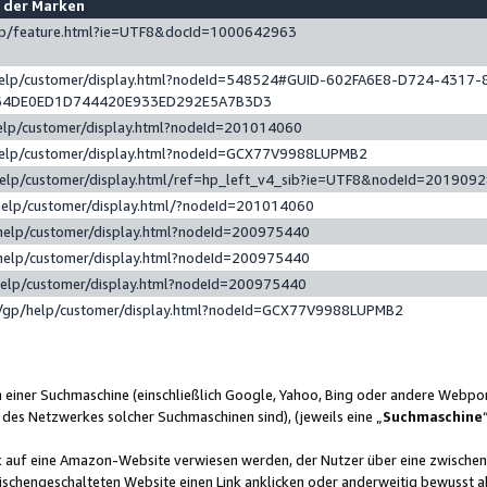
e der Marken
gp/feature.html?ie=UTF8&docId=1000642963
help/customer/display.html?nodeId=548524#GUID-602FA6E8-D724-4317-
64DE0ED1D744420E933ED292E5A7B3D3
elp/customer/display.html?nodeId=201014060
help/customer/display.html?nodeId=GCX77V9988LUPMB2
help/customer/display.html/ref=hp_left_v4_sib?ie=UTF8&nodeId=201909
help/customer/display.html/?nodeId=201014060
help/customer/display.html?nodeId=200975440
help/customer/display.html?nodeId=200975440
help/customer/display.html?nodeId=200975440
/gp/help/customer/display.html?nodeId=GCX77V9988LUPMB2
n einer Suchmaschine (einschließlich Google, Yahoo, Bing oder andere Webp
 des Netzwerkes solcher Suchmaschinen sind), (jeweils eine „
Suchmaschine
nk auf eine Amazon-Website verwiesen werden, der Nutzer über eine zwische
ischengeschalteten Website einen Link anklicken oder anderweitig bewusst a