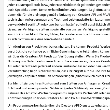
jeden Musterquellcode bzw. jede Musterbibliothek geltenden gesonder
auch Spezifikationen, Benutzerhandbücher, Anleitungen, Begleitmaterial
denen die für die ordnungsgemäße Nutzung von Creators API und PA A
technischen Anforderungen und Test- und Leistungskriterien (zusammen
verwendete Begriff „Produktwerbungsinhalte“ schließt ausdrücklich al
Lizenz zur Verfügung stellen, sowie alle von uns zur Verfügung gestel
ausdrücklich nicht auf Daten, Bilder, Texte oder sonstige Informatione
es sich nicht um eine Amazon-Website handelt.
(b) Abrufen von Produktwerbungsinhalten. Sie können Produkt-Werbein
ausdrückliche vorherige schriftliche Genehmigung erteilt haben, könn
wir über die Creators API Feeds zur Verfügung stellen. Wenn Sie Produk
Nutzung von Datenfeeds dieser Lizenz. Sie erkennen an, dass wir Creat
API oder Datenfeeds jederzeit ändern, auslaufen lassen oder neu veröffe
Verantwortung liegt, sicherzustellen, dass Ihr Zugriff auf die und Ihr
jeweiligen Zeitpunkt aktuellen Anforderungen (einschließlich dieser Liz
Zur Identifizierung Ihres Kontos und zum Stellen von Anfragen an Crea
Schlüssel und einem privaten Schlüssel (jedes Schlüsselpaar eine „Kon
Rahmen des Amazon-Partnerprogramms zugeteilte Partner-ID oder ein
Kontokennungen über den Creators API und PA API Kontoerstellungspro
Um Programmwerbeinhalte über die Creators API Dienste zu erhalten, m