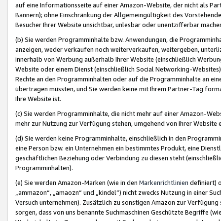
auf eine Informationsseite auf einer Amazon-Website, der nicht als Part
Bannern); ohne Einschränkung der Allgemeingültigkeit des Vorstehende
Besucher Ihrer Website unsichtbar, unlesbar oder unentzifferbar mache
(b) Sie werden Programminhalte bzw. Anwendungen, die Programminhalt
anzeigen, weder verkaufen noch weiterverkaufen, weitergeben, unterli
innerhalb von Werbung außerhalb Ihrer Website (einschließlich Werbun
Website oder einem Dienst (einschließlich Social Networking-Website
Rechte an den Programminhalten oder auf die Programminhalte an eine a
übertragen müssten, und Sie werden keine mit Ihrem Partner-Tag formati
Ihre Website ist.
(c) Sie werden Programminhalte, die nicht mehr auf einer Amazon-Websit
mehr zur Nutzung zur Verfügung stehen, umgehend von Ihrer Website e
(d) Sie werden keine Programminhalte, einschließlich in den Programmin
eine Person bzw. ein Unternehmen ein bestimmtes Produkt, eine Dienstle
geschäftlichen Beziehung oder Verbindung zu diesen steht (einschließli
Programminhalten).
(e) Sie werden Amazon-Marken (wie in den
Markenrichtlinien
definiert) 
„ammazon“, „amaozn“ und „kindel“) nicht zwecks Nutzung in einer Suc
Versuch unternehmen). Zusätzlich zu sonstigen Amazon zur Verfügung 
sorgen, dass von uns benannte Suchmaschinen Geschützte Begriffe (wie 