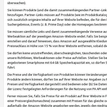
überwachen).
Sie können Produkte (und die damit zusammenhängenden Partner-Links)
hinzufügen. Partner-Links müssen auf Produkte (wie im Produktkatalog de
sich zusätzlich originäre Inhalte auf Ihrer Website befinden, die für 
Suchergebnisse, Events (z. B. Prime Day) oder die Homepages bestimmte
Sie müssen sämtliche Links und damit zusammenhängende Verweise auf z
Werbeaktion auf der jeweiligen Amazon-Website endet. Falls Sie beisp
einstellen und darauf hinweisen, dass Amazon auf ausgewählte Kleidun
Preisnachlass in Höhe von 15 % von Ihrer Website entfernen, sobald di
Sie dürfen keine unzutreffenden, überschwänglichen, täuschenden od
unsere Richtlinien, Werbeaktionen oder Preise aufstellen. Stellen Sie 
angebotenen Smartphone mit 64 GB Speicherkapazität ein, so dürfen S
führt.
Die Preise und die Verfügbarkeit von Produkten können Veränderungen 
Produkte ändern können, dürfen Sie auf Ihrer Website nur Angaben zu P
Preisen und Verfügbarkeit dargestellt sind bedienen oder (b) Sie Daten
der Lizenz festgelegten Anforderungen für die Nutzung von PA API einh
Ferner müssen Sie, falls Sie Preise für ein Produkt auf Ihrer Website in 
einer Preisvergleichsmaschine) zusammen mit Preisen für das gleiche o
außerhalb der Amazon-Website angeboten werden, jeweils den niedrigst