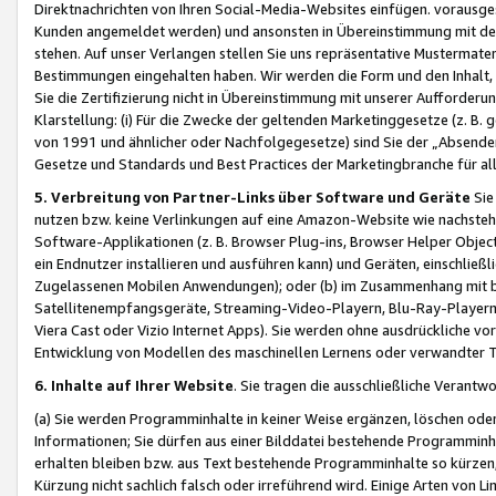
Direktnachrichten von Ihren Social-Media-Websites einfügen. vorausg
Kunden angemeldet werden) und ansonsten in Übereinstimmung mit der
stehen. Auf unser Verlangen stellen Sie uns repräsentative Mustermater
Bestimmungen eingehalten haben. Wir werden die Form und den Inhalt, di
Sie die Zertifizierung nicht in Übereinstimmung mit unserer Aufforderu
Klarstellung: (i) Für die Zwecke der geltenden Marketinggesetze (z. 
von 1991 und ähnlicher oder Nachfolgegesetze) sind Sie der „Absender“ j
Gesetze und Standards und Best Practices der Marketingbranche für 
5. Verbreitung von Partner-Links über Software und Geräte
Sie
nutzen bzw. keine Verlinkungen auf eine Amazon-Website wie nachsteh
Software-Applikationen (z. B. Browser Plug-ins, Browser Helper Objec
ein Endnutzer installieren und ausführen kann) und Geräten, einschlie
Zugelassenen Mobilen Anwendungen); oder (b) im Zusammenhang mit bzw.
Satellitenempfangsgeräte, Streaming-Video-Playern, Blu-Ray-Playern 
Viera Cast oder Vizio Internet Apps). Sie werden ohne ausdrückliche v
Entwicklung von Modellen des maschinellen Lernens oder verwandter 
6. Inhalte auf Ihrer Website
. Sie tragen die ausschließliche Verantwo
(a) Sie werden Programminhalte in keiner Weise ergänzen, löschen oder
Informationen; Sie dürfen aus einer Bilddatei bestehende Programminhal
erhalten bleiben bzw. aus Text bestehende Programminhalte so kürzen, 
Kürzung nicht sachlich falsch oder irreführend wird. Einige Arten von L