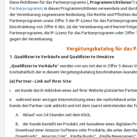
Diese Richtlinien für das Partnerprogramm („
Programmrichtlinien
“)
Partnerprogramm
; in diesen Programmrichtlinien verwendete und durch
der Vereinbarung zugewiesene Bedeutung. Die Rechte und Pflichten de
Partnerprogramm sowie Ziffer 3 der IP-Lizenz für das Partnerprogram
Einschränkung von Ziffer 6 Abs. (a) der Vereinbarung wird hiermit Fol
Partnerprogramm, die IP-Lizenz für das Partnerprogramm oder Ziffer 1
gegen die Vereinbarung.
Vergütungskatalog für das 
1. Qualifizierte Verkäufe und Qualifizierte Umsätze
„
Qualifizierte Verkäufe
“ werden von uns mit den in Ziffer 3 diese
(vorbehaltlich der in diesem Vergütungskatalog beschriebenen Ausnah
(a) Partner- Link auf Ihrer Site
:
i. ein Kunde durch Anklicken eines auf Ihrer Website platzierten Part
ii. während einer einzigen Internetsitzung eines der nachstehend unter (i)
Kunde den Partner-Link anklickt und mit dem zuerst eintretenden der f
A. Ablauf von 24 Stunden seit dem Klick,
B. der Kunde bestellt ein Produkt, mit Ausnahme eines digitalen P
Download einer Amazon Software oder Produkte, die unter dem N
Downloads“, „Amazon Coin“, „Kindle Books“, „Kindle Newspapers“, „