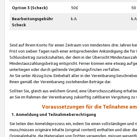
Option 3 (Scheck)
50£
50
Bearbeitungsgebühr
k.A.
k.A
Scheck
Sind auf Ihrem Konto für einen Zeitraum von mindestens drei Jahren kein
Frist von sieben Tagen nach einer entsprechenden Ankündigung die für
Schlussbetrag zurückzuhalten, der dem in der Übersicht Mindestausz
Mindestauszahlungsbetrag entspricht. Ferner können eine etwaig aufg
unterliegen oder durch geltende Verjährungsfristen verfallen.
An Sie unter Abzug bzw. Einbehalt aller in der Vereinbarung beschrieb
Ihnen gemäß der Vereinbarung zustehenden Beträge dar.
Sollten Sie, gleich aus welchem Grund, eine Überschusszahlung erhalte
an Sie im Rahmen der Vereinbarung zukünftig zahlbaren Vergütung zu 
Voraussetzungen für die Teilnahme a
1. Anmeldung und Teilnahmeberechtigung
Sie leiten den Anmeldeprozess ein, indem Sie einen vollständigen und 
muss/müssen originäre Inhalte (original content) enthalten und über d
Originalinhalte, die Materialien von Dritten verwenden, müssen wese