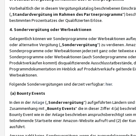
Vorbehaltlich der in diesem Vergütungskatalog beschriebenen Einschr
(„
Standardvergütung im Rahmen des Partnerprogramms
“) besc
bestimmten Prozentsatzes der Qualifizierten Erlöse.
4. Sondervergütung oder Werbeaktionen
Gelegentlich können wir Sonderprogramme oder Werbeaktionen auflegen,
oder alternative Vergütung („
Sondervergütung
”) zu verdienen. Amazo
Sonderprogramme oder Werbeaktionen jederzeit ganz oder teilweise einz
Sonderprogramme oder Werbeaktionen (auch Sonderprogramme oder We
Produktverkäufen kommt) disqualifizierende Ausschlusstatbestände, di
Programmdokumentation im Hinblick auf Produktverkäufe geltende E
Werbeaktionen.
Folgende Sondervergütungen sind derzeit verfügbar:
hier
.
(a) Bounty Events
In den in der
Anlage
(„
Sondervergütung
“) aufgeführten Ländern sind
Zusammenhang mit „
Bounty Events
“ die in dieser Ziffer 4 (a) besch
Bounty Event wie in der Anlage beschrieben anspruchsberechtigt sein mu
teilnehmende Startseite einer Amazon-Website aufruft und (2) der Kun
ausführt.
Amazon zahlt keine Sondervergütung, wenn das zugrundeliegende Boun