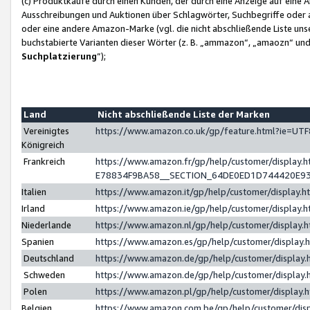
(c) Produktkäufe durch einen Kunden, der durch eine Anzeige auf eine 
Ausschreibungen und Auktionen über Schlagwörter, Suchbegriffe oder 
oder eine andere Amazon-Marke (vgl. die nicht abschließende Liste un
buchstabierte Varianten dieser Wörter (z. B. „ammazon“, „amaozn“ und „
Suchplatzierung
”);
Land
Nicht abschließende Liste der Marken
Vereinigtes
https://www.amazon.co.uk/gp/feature.html?ie=U
Königreich
Frankreich
https://www.amazon.fr/gp/help/customer/displa
E78834F9BA58__SECTION_64DE0ED1D744420E9
Italien
https://www.amazon.it/gp/help/customer/display
Irland
https://www.amazon.ie/gp/help/customer/displa
Niederlande
https://www.amazon.nl/gp/help/customer/display
Spanien
https://www.amazon.es/gp/help/customer/display
Deutschland
https://www.amazon.de/gp/help/customer/displa
Schweden
https://www.amazon.de/gp/help/customer/displa
Polen
https://www.amazon.pl/gp/help/customer/display
Belgien
https://www.amazon.com.be/gp/help/customer/d