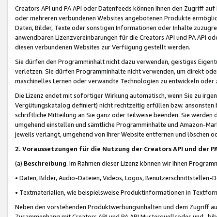
Creators API und PA API oder Datenfeeds können Ihnen den Zugriff auf D
oder mehreren verbundenen Websites angebotenen Produkte ermögliche
Daten, Bilder, Texte oder sonstigen Informationen oder Inhalte zuzugre
anwendbaren Lizenzvereinbarungen für die Creators API und PA API od
diesen verbundenen Websites zur Verfügung gestellt werden.
Sie dürfen den Programminhalt nicht dazu verwenden, geistiges Eigent
verletzen. Sie dürfen Programminhalte nicht verwenden, um direkt ode
maschinelles Lernen oder verwandte Technologien zu entwickeln oder zu
Die Lizenz endet mit sofortiger Wirkung automatisch, wenn Sie zu irg
Vergütungskatalog definiert) nicht rechtzeitig erfüllen bzw. ansonsten
schriftliche Mitteilung an Sie ganz oder teilweise beenden. Sie werden
umgehend einstellen und sämtliche Programminhalte und Amazon-Marke
jeweils verlangt, umgehend von Ihrer Website entfernen und löschen od
2. Voraussetzungen für die Nutzung der Creators API und der P
(a)
Beschreibung
. Im Rahmen dieser Lizenz können wir Ihnen Programmi
• Daten, Bilder, Audio-Dateien, Videos, Logos, Benutzerschnittstellen-
• Textmaterialien, wie beispielsweise Produktinformationen in Textfor
Neben den vorstehenden Produktwerbungsinhalten und dem Zugriff auf 
Zusammenhang mit Creators API und PA API Musterquellcodes und -bibli