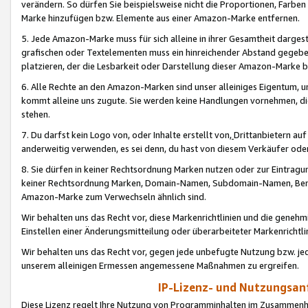
verändern. So dürfen Sie beispielsweise nicht die Proportionen, Farb
Marke hinzufügen bzw. Elemente aus einer Amazon-Marke entfernen.
5. Jede Amazon-Marke muss für sich alleine in ihrer Gesamtheit darge
grafischen oder Textelementen muss ein hinreichender Abstand gegebe
platzieren, der die Lesbarkeit oder Darstellung dieser Amazon-Marke b
6. Alle Rechte an den Amazon-Marken sind unser alleiniges Eigentum, 
kommt alleine uns zugute. Sie werden keine Handlungen vornehmen, 
stehen.
7. Du darfst kein Logo von, oder Inhalte erstellt von,
Drittanbietern au
anderweitig verwenden, es sei denn, du hast von diesem Verkäufer oder
8. Sie dürfen in keiner Rechtsordnung Marken nutzen oder zur Eintragu
keiner Rechtsordnung Marken, Domain-Namen, Subdomain-Namen, Benu
Amazon-Marke zum Verwechseln ähnlich sind.
Wir behalten uns das Recht vor, diese Markenrichtlinien und die gene
Einstellen einer Änderungsmitteilung oder überarbeiteter Markenricht
Wir behalten uns das Recht vor, gegen jede unbefugte Nutzung bzw. jede 
unserem alleinigen Ermessen angemessene Maßnahmen zu ergreifen.
IP-Lizenz- und Nutzungsan
Diese Lizenz regelt Ihre Nutzung von Programminhalten im Zusammen