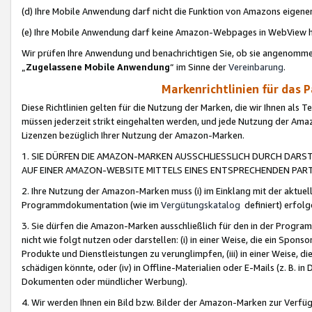
(d) Ihre Mobile Anwendung darf nicht die Funktion von Amazons eige
(e) Ihre Mobile Anwendung darf keine Amazon-Webpages in WebView 
Wir prüfen Ihre Anwendung und benachrichtigen Sie, ob sie angenomm
„
Zugelassene Mobile Anwendung
“ im Sinne der
Vereinbarung
.
Markenrichtlinien für das 
Diese Richtlinien gelten für die Nutzung der Marken, die wir Ihnen als 
müssen jederzeit strikt eingehalten werden, und jede Nutzung der Ama
Lizenzen bezüglich Ihrer Nutzung der Amazon-Marken.
1. SIE DÜRFEN DIE AMAZON-MARKEN AUSSCHLIESSLICH DURCH DARS
AUF EINER AMAZON-WEBSITE MITTELS EINES ENTSPRECHENDEN PART
2. Ihre Nutzung der Amazon-Marken muss (i) im Einklang mit der aktuells
Programmdokumentation (wie im
Vergütungskatalog
definiert) erfolg
3. Sie dürfen die Amazon-Marken ausschließlich für den in der Progr
nicht wie folgt nutzen oder darstellen: (i) in einer Weise, die ein Spo
Produkte und Dienstleistungen zu verunglimpfen, (iii) in einer Weise
schädigen könnte, oder (iv) in Offline-Materialien oder E-Mails (z. B.
Dokumenten oder mündlicher Werbung).
4. Wir werden Ihnen ein Bild bzw. Bilder der Amazon-Marken zur Verfüg