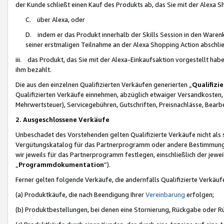
der Kunde schließt einen Kauf des Produkts ab, das Sie mit der Alexa 
C. über Alexa, oder
D. indem er das Produkt innerhalb der Skills Session in den Waren
seiner erstmaligen Teilnahme an der Alexa Shopping Action abschlie
iii. das Produkt, das Sie mit der Alexa-Einkaufsaktion vorgestellt ha
ihm bezahlt.
Die aus den einzelnen Qualifizierten Verkäufen generierten „
Qualifizi
Qualifizierten Verkäufe einnehmen, abzüglich etwaiger Versandkosten
Mehrwertsteuer), Servicegebühren, Gutschriften, Preisnachlässe, Bear
2. Ausgeschlossene Verkäufe
Unbeschadet des Vorstehenden gelten Qualifizierte Verkäufe nicht als
Vergütungskatalog für das Partnerprogramm oder andere Bestimmungen,
wir jeweils für das Partnerprogramm festlegen, einschließlich der jewe
„
Programmdokumentation
“).
Ferner gelten folgende Verkäufe, die andernfalls Qualifizierte Verkä
(a) Produktkäufe, die nach Beendigung Ihrer
Vereinbarung
erfolgen;
(b) Produktbestellungen, bei denen eine Stornierung, Rückgabe oder R