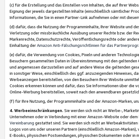
(c) für die Erstellung und das Einstellen von Inhalten, die auf Ihrer We
Eignung der jeweils dargestellten Inhalte (einschließlich sämtlicher 
Informationen, die Sie in einen Partner-Link aufnehmen oder mit diese
(d) dafür, dass die Nutzung der Programminhalte, Ihrer Website und des 
Verletzung oder missbräuchliche Ausübung unserer Rechte bzw. der Recht
Markenrechte, Datenschutzrechte, Veröffentlichungsrechte oder anderer
Einhaltung der
Amazon Anti-Fälschungsrichtlinien für das Partnerpro
(e) dafür, die Verwendung von Cookies, Pixeln und anderen Technologien
Besuchern gesammelten Daten in Übereinstimmung mit den geltenden Ge
und angemessen darzustellen und auf andere Weise die geltenden geset
in sonstiger Weise, einschließlich des ggf. anzuzeigenden Hinweises, d
Werbeanzeigen bereitstellen, von den Besuchern Ihrer Website unmitte
Cookies erkennen können und dafür, dass Sie Informationen über die v
Online-Werbung bereitstellen, soweit nach den anwendbaren gesetzlic
(f) für Ihre Nutzung, der Programminhalte und der Amazon-Marken, u
4. Werbeeinschränkungen.
Sie werden sich nicht an Werbe-, Market
Unternehmen oder in Verbindung mit einer Amazon-Website oder dem Pa
Vereinbarung
gestattet sind. Sie werden sich nicht an Werbeaktivitäten
Logos von uns oder unseren Partnern (einschließlich Amazon-Marken), 
E-Books, physischen Postsendungen, physischen Dokumenten oder in 