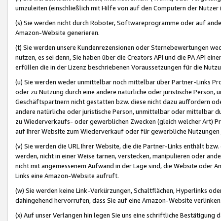
umzuleiten (einschließlich mit Hilfe von auf den Computern der Nutzer i
(s) Sie werden nicht durch Roboter, Softwareprogramme oder auf andere
Amazon-Website generieren.
(t) Sie werden unsere Kundenrezensionen oder Sternebewertungen wed
nutzen, es sei denn, Sie haben über die Creators API und die PA API e
erfüllen die in der Lizenz beschriebenen Voraussetzungen für die Nutzu
(u) Sie werden weder unmittelbar noch mittelbar über Partner-Links P
oder zu Nutzung durch eine andere natürliche oder juristische Person,
Geschäftspartnern nicht gestatten bzw. diese nicht dazu auffordern od
andere natürliche oder juristische Person, unmittelbar oder mittelbar
zu Wiederverkaufs- oder gewerblichen Zwecken (gleich welcher Art) 
auf Ihrer Website zum Wiederverkauf oder für gewerbliche Nutzungen 
(v) Sie werden die URL Ihrer Website, die die Partner-Links enthält b
werden, nicht in einer Weise tarnen, verstecken, manipulieren oder and
nicht mit angemessenem Aufwand in der Lage sind, die Website oder A
Links eine Amazon-Website aufruft.
(w) Sie werden keine Link-Verkürzungen, Schaltflächen, Hyperlinks ode
dahingehend hervorrufen, dass Sie auf eine Amazon-Website verlinken
(x) Auf unser Verlangen hin legen Sie uns eine schriftliche Bestätigung