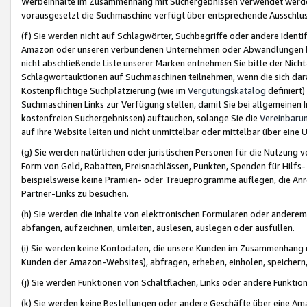
Werbeinhalte im Zusammenhang mit Suchergebnissen verwendet werden,
vorausgesetzt die Suchmaschine verfügt über entsprechende Ausschlu
(f) Sie werden nicht auf Schlagwörter, Suchbegriffe oder andere Ident
Amazon oder unseren verbundenen Unternehmen oder Abwandlungen bzw
nicht abschließende Liste unserer Marken entnehmen Sie bitte der Nich
Schlagwortauktionen auf Suchmaschinen teilnehmen, wenn die sich da
Kostenpflichtige Suchplatzierung (wie im
Vergütungskatalog
definiert
Suchmaschinen Links zur Verfügung stellen, damit Sie bei allgemeinen I
kostenfreien Suchergebnissen) auftauchen, solange Sie die
Vereinbaru
auf Ihre Website leiten und nicht unmittelbar oder mittelbar über eine
(g) Sie werden natürlichen oder juristischen Personen für die Nutzung 
Form von Geld, Rabatten, Preisnachlässen, Punkten, Spenden für Hilfs
beispielsweise keine Prämien- oder Treueprogramme auflegen, die Anrei
Partner-Links zu besuchen.
(h) Sie werden die Inhalte von elektronischen Formularen oder anderem M
abfangen, aufzeichnen, umleiten, auslesen, auslegen oder ausfüllen.
(i) Sie werden keine Kontodaten, die unsere Kunden im Zusammenhang 
Kunden der Amazon-Websites), abfragen, erheben, einholen, speichern,
(j) Sie werden Funktionen von Schaltflächen, Links oder andere Funkti
(k) Sie werden keine Bestellungen oder andere Geschäfte über eine Ama