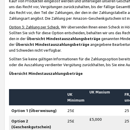
Kauf von Produkten eingelöst werden und unterliegen unseren Geschäf
uns das Recht vor, Vergütungen zurückzuhalten, bis der fällige Gesamt
das Recht vor, den Teil der Zahlungen, der den in der Zahlungstabelle 
Zahlungsart angibst. Die Zahlung per Amazon-Geschenkgutschein ist in
Option 3: Zahlung per Scheck.
Wir übersenden Ihnen einen Scheck in Höh
Sollten Sie sich für diese Option entscheiden, behalten wir uns das Rec
den in der
Übersicht Mindestauszahlungsbeträge
genannten Mindest
der
Übersicht Mindestauszahlungsbeträge
angegebene Bearbeitung
und Schweden nicht verfügbar.
Sollten Sie keine gültigen Informationen für die Zahlungsoption bereit
oder die Auszahlung verdienter Vergütung zurückhalten, bis Sie eine A
Übersicht Mindestauszahlungsbeträge
UK Maxium
UK
FR,
Minimum
un
Option 1 (Überweisung)
25£
25
£5,000
Option 2
25£
25
(Geschenkgutschein)