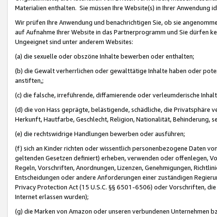
Materialien enthalten. Sie müssen Ihre Website(s) in Ihrer Anwendung ide
Wir prüfen Ihre Anwendung und benachrichtigen Sie, ob sie angenommen
auf Aufnahme Ihrer Website in das Partnerprogramm und Sie dürfen kei
Ungeeignet sind unter anderem Websites:
(a) die sexuelle oder obszöne Inhalte bewerben oder enthalten;
(b) die Gewalt verherrlichen oder gewalttätige Inhalte haben oder pot
anstiften,;
(c) die falsche, irreführende, diffamierende oder verleumderische Inha
(d) die von Hass geprägte, belästigende, schädliche, die Privatsphäre v
Herkunft, Hautfarbe, Geschlecht, Religion, Nationalität, Behinderung, 
(e) die rechtswidrige Handlungen bewerben oder ausführen;
(f) sich an Kinder richten oder wissentlich personenbezogene Daten vo
geltenden Gesetzen definiert) erheben, verwenden oder offenlegen, Vo
Regeln, Vorschriften, Anordnungen, Lizenzen, Genehmigungen, Richtlini
Entscheidungen oder andere Anforderungen einer zuständigen Regierung
Privacy Protection Act (15 U.S.C. §§ 6501-6506) oder Vorschriften, di
Internet erlassen wurden);
(g) die Marken von Amazon oder unseren verbundenen Unternehmen b