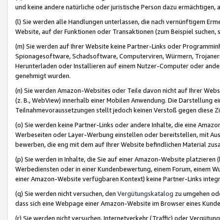
und keine andere natürliche oder juristische Person dazu ermächtigen, a
(l) Sie werden alle Handlungen unterlassen, die nach vernünftigem Erme
Website, auf der Funktionen oder Transaktionen (zum Beispiel suchen, s
(m) Sie werden auf Ihrer Website keine Partner-Links oder Programmin
Spionagesoftware, Schadsoftware, Computerviren, Würmern, Trojaner
Herunterladen oder Installieren auf einem Nutzer-Computer oder ande
genehmigt wurden.
(n) Sie werden Amazon-Websites oder Teile davon nicht auf Ihrer Websi
(z. B., WebView) innerhalb einer Mobilen Anwendung. Die Darstellung ein
Teilnahmevoraussetzungen stellt jedoch keinen Verstoß gegen diese Zif
(o) Sie werden keine Partner-Links oder andere Inhalte, die eine Am
Werbeseiten oder Layer-Werbung einstellen oder bereitstellen, mit Au
bewerben, die eng mit dem auf Ihrer Website befindlichen Material z
(p) Sie werden in Inhalte, die Sie auf einer Amazon-Website platzier
Werbediensten oder in einer Kundenbewertung, einem Forum, einem Wun
einer Amazon-Website verfügbaren Kontext) keine Partner-Links integr
(q) Sie werden nicht versuchen, den
Vergütungskatalog
zu umgehen oder
dass sich eine Webpage einer Amazon-Website im Browser eines Kunden 
(r) Sie werden nicht versuchen, Internetverkehr (Traffic) oder Vergü