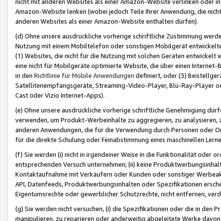
nicht mit anderen Websites als einer Amazon-Website verlinken oder i
Amazon-Website lenken (wobei jedoch Teile Ihrer Anwendung, die nich
anderen Websites als einer Amazon-Website enthalten dürfen).
(d) Ohne unsere ausdrückliche vorherige schriftliche Zustimmung werd
Nutzung mit einem Mobiltelefon oder sonstigen Mobilgerät entwickelt
(1) Websites, die nicht für die Nutzung mit solchen Geräten entwickelt
eine nicht für Mobilgeräte optimierte Website, die über einen Interne
in den
Richtlinie für Mobile Anwendungen
definiert, oder (3) Beistellge
Satellitenempfangsgeräte, Streaming-Video-Player, Blu-Ray-Player ode
Cast oder Vizio Internet-Apps).
(e) Ohne unsere ausdrückliche vorherige schriftliche Genehmigung dürfe
verwenden, um Produkt-Werbeinhalte zu aggregieren, zu analysieren, 
anderen Anwendungen, die für die Verwendung durch Personen oder Or
für die direkte Schulung oder Feinabstimmung eines maschinellen Lern
(f) Sie werden (i) nicht in irgendeiner Weise in die Funktionalität ode
entsprechenden Versuch unternehmen; (ii) keine Produktwerbungsinha
Kontaktaufnahme mit Verkäufern oder Kunden oder sonstiger Werbeaktiv
API, Datenfeeds, Produktwerbungsinhalten oder Spezifikationen erschei
Eigentumsrechte oder gewerblicher Schutzrechte, nicht entfernen, verd
(g) Sie werden nicht versuchen, (i) die Spezifikationen oder die in de
manipulieren, zu reparieren oder anderweitig abgeleitete Werke davon z