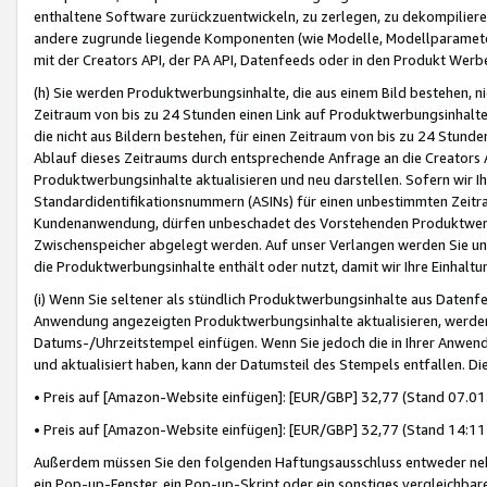
enthaltene Software zurückzuentwickeln, zu zerlegen, zu dekompilier
andere zugrunde liegende Komponenten (wie Modelle, Modellparameter
mit der Creators API, der PA API, Datenfeeds oder in den Produkt Werb
(h) Sie werden Produktwerbungsinhalte, die aus einem Bild bestehen, ni
Zeitraum von bis zu 24 Stunden einen Link auf Produktwerbungsinhalte
die nicht aus Bildern bestehen, für einen Zeitraum von bis zu 24 Stund
Ablauf dieses Zeitraums durch entsprechende Anfrage an die Creators 
Produktwerbungsinhalte aktualisieren und neu darstellen. Sofern wir Ih
Standardidentifikationsnummern (ASINs) für einen unbestimmten Zeitra
Kundenanwendung, dürfen unbeschadet des Vorstehenden Produktwerbu
Zwischenspeicher abgelegt werden. Auf unser Verlangen werden Sie un
die Produktwerbungsinhalte enthält oder nutzt, damit wir Ihre Einhalt
(i) Wenn Sie seltener als stündlich Produktwerbungsinhalte aus Datenfe
Anwendung angezeigten Produktwerbungsinhalte aktualisieren, werden 
Datums-/Uhrzeitstempel einfügen. Wenn Sie jedoch die in Ihrer Anwe
und aktualisiert haben, kann der Datumsteil des Stempels entfallen. Dies
• Preis auf [Amazon-Website einfügen]: [EUR/GBP] 32,77 (Stand 07.01.
• Preis auf [Amazon-Website einfügen]: [EUR/GBP] 32,77 (Stand 14:11 
Außerdem müssen Sie den folgenden Haftungsausschluss entweder neb
ein Pop-up-Fenster, ein Pop-up-Skript oder ein sonstiges vergleichba