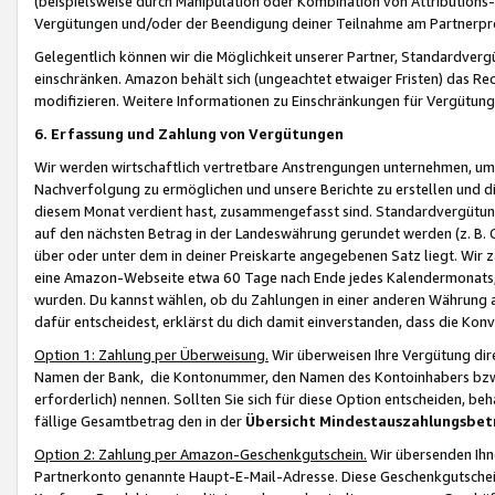
(beispielsweise durch Manipulation oder Kombination von Attributions-
Vergütungen und/oder der Beendigung deiner Teilnahme am Partnerp
Gelegentlich können wir die Möglichkeit unserer Partner, Standardv
einschränken. Amazon behält sich (ungeachtet etwaiger Fristen) das Re
modifizieren. Weitere Informationen zu Einschränkungen für Vergütung
6. Erfassung und Zahlung von Vergütungen
Wir werden wirtschaftlich vertretbare Anstrengungen unternehmen, um 
Nachverfolgung zu ermöglichen und unsere Berichte zu erstellen und di
diesem Monat verdient hast, zusammengefasst sind. Standardvergütung
auf den nächsten Betrag in der Landeswährung gerundet werden (z. B. C
über oder unter dem in deiner Preiskarte angegebenen Satz liegt. Wir
eine Amazon-Webseite etwa 60 Tage nach Ende jedes Kalendermonats, i
wurden. Du kannst wählen, ob du Zahlungen in einer anderen Währung
dafür entscheidest, erklärst du dich damit einverstanden, dass die K
Option 1: Zahlung per Überweisung.
Wir überweisen Ihre Vergütung dir
Namen der Bank, die Kontonummer, den Namen des Kontoinhabers bzw. a
erforderlich) nennen. Sollten Sie sich für diese Option entscheiden, be
fällige Gesamtbetrag den in der
Übersicht Mindestauszahlungsbet
Option 2: Zahlung per Amazon-Geschenkgutschein.
Wir übersenden Ihne
Partnerkonto genannte Haupt-E-Mail-Adresse. Diese Geschenkgutschei