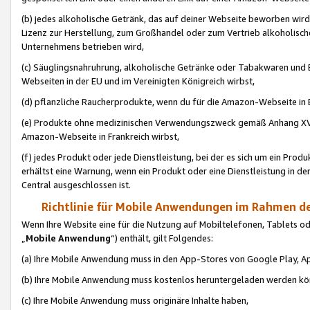
(b) jedes alkoholische Getränk, das auf deiner Webseite beworben wird
Lizenz zur Herstellung, zum Großhandel oder zum Vertrieb alkoholisch
Unternehmens betrieben wird,
(c) Säuglingsnahruhrung, alkoholische Getränke oder Tabakwaren und E
Webseiten in der EU und im Vereinigten Königreich wirbst,
(d) pflanzliche Raucherprodukte, wenn du für die Amazon-Webseite in B
(e) Produkte ohne medizinischen Verwendungszweck gemäß Anhang XVI 
Amazon-Webseite in Frankreich wirbst,
(f) jedes Produkt oder jede Dienstleistung, bei der es sich um ein Prod
erhältst eine Warnung, wenn ein Produkt oder eine Dienstleistung in de
Central ausgeschlossen ist.
Richtlinie für Mobile Anwendungen im Rahmen de
Wenn Ihre Website eine für die Nutzung auf Mobiltelefonen, Tablets 
„
Mobile Anwendung
“) enthält, gilt Folgendes:
(a) Ihre Mobile Anwendung muss in den App-Stores von Google Play, A
(b) Ihre Mobile Anwendung muss kostenlos heruntergeladen werden könn
(c) Ihre Mobile Anwendung muss originäre Inhalte haben,