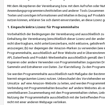
Mit dem Akzeptieren der Vereinbarung bzw. mit dem Aufrufen oder Nutz
Anwendungsprogrammierschnittstellen und anderer Tools (zusammen die
Texten und sonstigen Informationen und Inhalten in Bezug auf Produkte
nutzen können, erklären Sie sich damit einverstanden, an diese Lizenz 
1. Eingeschränkte Lizenz für Programminhalte
Vorbehaltlich der Bedingungen der Vereinbarung und ausschließlich z
Einhaltung der Vereinbarung (einschließlich dieser Lizenz und der ande
nicht übertragbare, nicht unterlizenzierbare, nicht exklusive, gebühren
anzuzeigen; (b) nur diejenigen der Amazon-Marken zu verwenden (wie in 
Programminhalte, ausschließlich auf Ihrer Website und in Übereinstimmu
API, Datenfeeds und Produkt-Werbeinhalte ausschließlich gemäß den Spe
Kopieren oder andere Verwenden von Programminhalten zugunsten Dri
Sammeln und Extrahieren von Daten. Zur Klarstellung: Zu den Program
Sie werden Programminhalte ausschließlich nach Maßgabe der Besti
hiermit eingeräumten Lizenz nutzen. Unbeschadet des Vorstehenden we
Umsätze auf eine Amazon-Website zu leiten, und werden Programminhal
Verbindung mit Programminhalten Besucher auf andere Websites als ein
unmittelbarem Zusammenhang mit den Programminhalten stehen, Links z
Nutzung der Programminhalte ausschließlich mit der betreffenden Pr
nicht mit einer anderen Webpage verlinken.