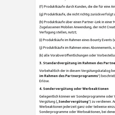
(f) Produktkäufe durch Kunden, die die für eine
(g) Produktkäufe, die nicht richtig zurückverfolg
(h) Produktkäufe über einen Partner-Link in einer
Zugelassenen Mobilen Anwendung, der nicht Creator
Verfügung stellen, nutzt;
(i) Produktkäufe im Rahmen eines Bounty Events (w
(j) Produktkäufe im Rahmen eines Abonnements, so
(k) alle Vorabveröffentlichungen oder Vorbestellu
3. Standardvergütung im Rahmen des Part
Vorbehaltlich der in diesem Vergütungskatalog b
im Rahmen des Partnerprogramms
“) beschri
Erlöse.
4. Sondervergütung oder Werbeaktionen
Gelegentlich können wir Sonderprogramme oder Wer
Vergütung („
Sondervergütung
”) zu verdienen. 
Werbeaktionen jederzeit ganz oder teilweise einz
Sonderprogramme oder Werbeaktionen, bei denen e