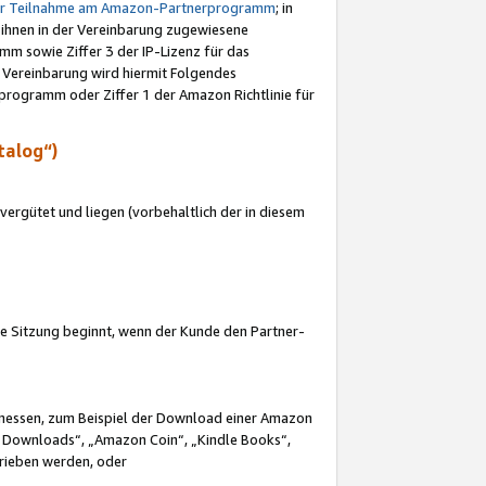
ur Teilnahme am Amazon-Partnerprogramm
; in
 ihnen in der Vereinbarung zugewiesene
m sowie Ziffer 3 der IP-Lizenz für das
 Vereinbarung wird hiermit Folgendes
programm oder Ziffer 1 der Amazon Richtlinie für
talog“)
ergütet und liegen (vorbehaltlich der in diesem
i die Sitzung beginnt, wenn der Kunde den Partner-
Ermessen, zum Beispiel der Download einer Amazon
 Downloads“, „Amazon Coin“, „Kindle Books“,
trieben werden, oder