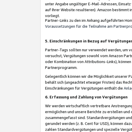
unter Angabe ungültiger E-Mail-Adressen, Einsatz
auf Ihrer Website resultieren). Amazon bestimmt i
vorliegt.
Partner-Links zu den im Anhang aufgeführten Hom
Voraussetzungen für die Teilnahme am Partnerp
5. Einschränkungen in Bezug auf Vergütunge
Partner-Tags sollten nur verwendet werden, um von 
versuchst, Vergütungen sowohl vom Amazon Partn
oder Kombination von Attributions-Links), könne
Partnerprogramm.
Gelegentlich können wir die Möglichkeit unsere
behält sich (ungeachtet etwaiger Fristen) das Rec
Einschränkungen für Vergütungen enthält die
Anla
6. Erfassung und Zahlung von Vergütungen
Wir werden wirtschaftlich vertretbare Anstrengu
ermöglichen und unsere Berichte zu erstellen und 
zusammengefasst sind. Standardvergütungen und s
gerundet werden (z. B. Cent für USD), können dazu
zahlen Standardvergütungen und spezielle Vergüt