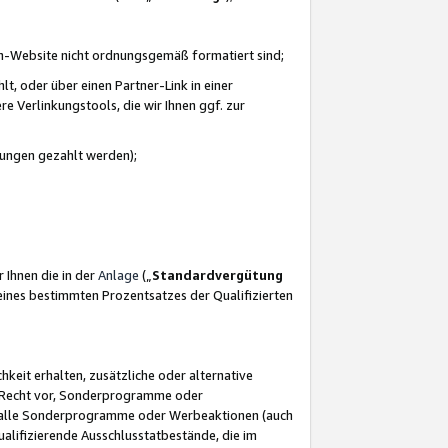
azon-Website nicht ordnungsgemäß formatiert sind;
, oder über einen Partner-Link in einer
e Verlinkungstools, die wir Ihnen ggf. zur
ütungen gezahlt werden);
 Ihnen die in der
Anlage
(„
Standardvergütung
ines bestimmten Prozentsatzes der Qualifizierten
eit erhalten, zusätzliche oder alternative
as Recht vor, Sonderprogramme oder
für alle Sonderprogramme oder Werbeaktionen (auch
lifizierende Ausschlusstatbestände, die im