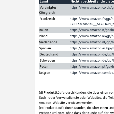
Land
Nicht abschließende List
Vereinigtes
https://www.amazon.co.uk/
Königreich
Frankreich
https://www.amazon.fr/gp/
E78834F9BA58__SECTION_
Italien
https://www.amazon.it/gp/h
Irland
https://www.amazon.ie/gp/
Niederlande
https://www.amazon.nl/gp/
Spanien
https://www.amazon.es/gp/
Deutschland
https://www.amazon.de/gp/
Schweden
https://www.amazon.de/gp/
Polen
https://www.amazon.pl/gp/
Belgien
https://www.amazon.com.be
(d) Produktkäufe durch Kunden, die über einen vo
Such- oder Verweisdienste oder Websites, die Teil
Amazon-Website verwiesen werden;
(e) Produktkäufe durch Kunden, die über einen Li
Website umleitet, ohne dass der Kunde auf der zw