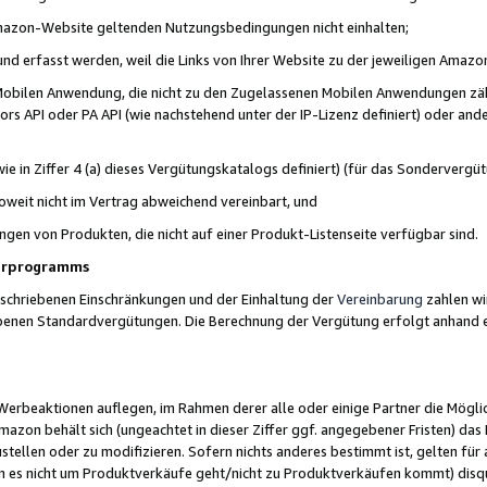
 Amazon-Website geltenden Nutzungsbedingungen nicht einhalten;
t und erfasst werden, weil die Links von Ihrer Website zu der jeweiligen Am
 Mobilen Anwendung, die nicht zu den Zugelassenen Mobilen Anwendungen zählt
s API oder PA API (wie nachstehend unter der IP-Lizenz definiert) oder ander
ie in Ziffer 4 (a) dieses Vergütungskatalogs definiert) (für das Sonderverg
weit nicht im Vertrag abweichend vereinbart, und
ngen von Produkten, die nicht auf einer Produkt-Listenseite verfügbar sind.
nerprogramms
eschriebenen Einschränkungen und der Einhaltung der
Vereinbarung
zahlen wir
ebenen Standardvergütungen. Die Berechnung der Vergütung erfolgt anhand e
beaktionen auflegen, im Rahmen derer alle oder einige Partner die Möglichk
Amazon behält sich (ungeachtet in dieser Ziffer ggf. angegebener Fristen) d
ustellen oder zu modifizieren. Sofern nichts anderes bestimmt ist, gelten 
s nicht um Produktverkäufe geht/nicht zu Produktverkäufen kommt) disqua