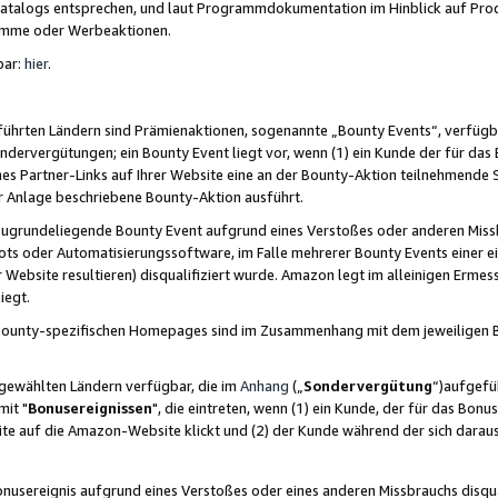
skatalogs entsprechen, und laut Programmdokumentation im Hinblick auf Pr
amme oder Werbeaktionen.
bar:
hier
.
führten Ländern sind Prämienaktionen, sogenannte „Bounty Events“, verfügb
Sondervergütungen; ein Bounty Event liegt vor, wenn (1) ein Kunde der für da
nes Partner-Links auf Ihrer Website eine an der Bounty-Aktion teilnehmende 
er Anlage beschriebene Bounty-Aktion ausführt.
ugrundeliegende Bounty Event aufgrund eines Verstoßes oder anderen Miss
ots oder Automatisierungssoftware, im Falle mehrerer Bounty Events einer e
r Website resultieren) disqualifiziert wurde. Amazon legt im alleinigen Ermess
iegt.
n Bounty-spezifischen Homepages sind im Zusammenhang mit dem jeweiligen
sgewählten Ländern verfügbar, die im
Anhang
(„
Sondervergütung
“)aufgefüh
it "
Bonusereignissen
", die eintreten, wenn (1) ein Kunde, der für das Bon
bsite auf die Amazon-Website klickt und (2) der Kunde während der sich dar
usereignis aufgrund eines Verstoßes oder eines anderen Missbrauchs disqua