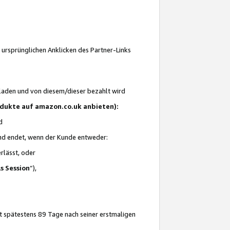
 ursprünglichen Anklicken des Partner-Links
laden und von diesem/dieser bezahlt wird
rodukte auf amazon.co.uk anbieten):
d
 und endet, wenn der Kunde entweder:
erlässt, oder
ls Session
“),
t spätestens 89 Tage nach seiner erstmaligen