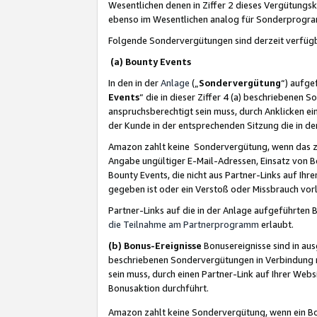
Wesentlichen denen in Ziffer 2 dieses Vergütung
ebenso im Wesentlichen analog für Sonderprogr
Folgende Sondervergütungen sind derzeit verfüg
(a) Bounty Events
In den in der
Anlage
(„
Sondervergütung
“) aufge
Events
“ die in dieser Ziffer 4 (a) beschriebenen 
anspruchsberechtigt sein muss, durch Anklicken ei
der Kunde in der entsprechenden Sitzung die in d
Amazon zahlt keine Sondervergütung, wenn das z
Angabe ungültiger E-Mail-Adressen, Einsatz von B
Bounty Events, die nicht aus Partner-Links auf Ihre
gegeben ist oder ein Verstoß oder Missbrauch vorl
Partner-Links auf die in der Anlage aufgeführte
die Teilnahme am Partnerprogramm
erlaubt.
(b) Bonus-Ereignisse
Bonusereignisse sind in au
beschriebenen Sondervergütungen in Verbindung m
sein muss, durch einen Partner-Link auf Ihrer We
Bonusaktion durchführt.
Amazon zahlt keine Sondervergütung, wenn ein Bon