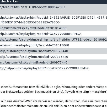
e der Marken
gp/feature.html?ie=UTF8&docId=1000642963
help/customer/display.html?nodeId=548524#GUID-602FA6E8-D724-4317-
64DE0ED1D744420E933ED292E5A7B3D3
elp/customer/display.html?nodeId=201014060
help/customer/display.html?nodeId=GCX77V9988LUPMB2
help/customer/display.html/ref=hp_left_v4_sib?ie=UTF8&nodeId=201909
help/customer/display.html/?nodeId=201014060
help/customer/display.html?nodeId=200975440
help/customer/display.html?nodeId=200975440
help/customer/display.html?nodeId=200975440
/gp/help/customer/display.html?nodeId=GCX77V9988LUPMB2
n einer Suchmaschine (einschließlich Google, Yahoo, Bing oder andere Webp
 des Netzwerkes solcher Suchmaschinen sind), (jeweils eine „
Suchmaschine
nk auf eine Amazon-Website verwiesen werden, der Nutzer über eine zwische
ischengeschalteten Website einen Link anklicken oder anderweitig bewusst a