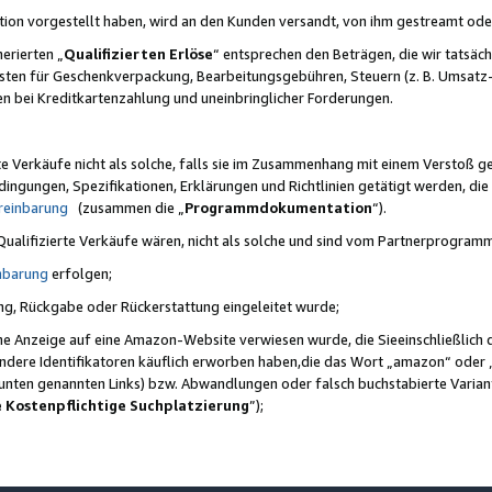
ktion vorgestellt haben, wird an den Kunden versandt, von ihm gestreamt od
erierten „
Qualifizierten Erlöse
“ entsprechen den Beträgen, die wir tatsäch
sten für Geschenkverpackung, Bearbeitungsgebühren, Steuern (z. B. Umsatz-
en bei Kreditkartenzahlung und uneinbringlicher Forderungen.
e Verkäufe nicht als solche, falls sie im Zusammenhang mit einem Verstoß 
ungen, Spezifikationen, Erklärungen und Richtlinien getätigt werden, die 
reinbarung
(zusammen die „
Programmdokumentation
“).
 Qualifizierte Verkäufe wären, nicht als solche und sind vom Partnerprogra
nbarung
erfolgen;
ung, Rückgabe oder Rückerstattung eingeleitet wurde;
ine Anzeige auf eine Amazon-Website verwiesen wurde, die Sieeinschließlich
ndere Identifikatoren käuflich erworben haben,die das Wort „amazon“ oder 
e unten genannten Links) bzw. Abwandlungen oder falsch buchstabierte Varia
e Kostenpflichtige Suchplatzierung
”);