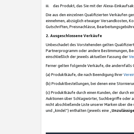
iii. das Produkt, das Sie mit der Alexa-Einkaufsa
Die aus den einzelnen Qualifizierten Verkäufen gen
einnehmen, abzüglich etwaiger Versandkosten, Ko
Gutschriften, Preisnachlässe, Bearbeitungsgebühr
2. Ausgeschlossene Verkäufe
Unbeschadet des Vorstehenden gelten Qualifiziert
Partnerprogramm oder andere Bestimmungen, Beding
einschließlich der jeweils aktuellen Fassung der
Ve
Ferner gelten folgende Verkäufe, die andernfalls
(a) Produktkäufe, die nach Beendigung Ihrer
Verei
(b) Produktbestellungen, bei denen eine Stornier
(c) Produktkäufe durch einen Kunden, der durch e
Auktionen über Schlagwörter, Suchbegriffe oder a
nicht abschließende Liste unserer Marken über di
und „kindel“) enthalten (jeweils eine „
Unzulässig