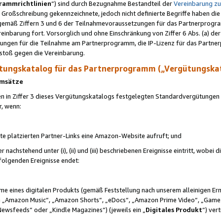
rammrichtlinien
“) sind durch Bezugnahme Bestandteil der
Vereinbarung z
Großschreibung gekennzeichnete, jedoch nicht definierte Begriffe haben die
 gemäß Ziffern 3 und 6 der Teilnahmevoraussetzungen für das Partnerprogram
nbarung fort. Vorsorglich und ohne Einschränkung von Ziffer 6 Abs. (a) der
ungen für die Teilnahme am Partnerprogramm, die IP-Lizenz für das Partner
rstoß gegen die Vereinbarung.
ungskatalog für das Partnerprogramm („Vergütungska
 Umsätze
n in Ziffer 3 dieses Vergütungskatalogs festgelegten Standardvergütungen v
r, wenn:
ite platzierten Partner-Links eine Amazon-Website aufruft; und
r nachstehend unter (i), (ii) und (iii) beschriebenen Ereignisse eintritt, wobe
 folgenden Ereignisse endet:
hme eines digitalen Produkts (gemäß Feststellung nach unserem alleinigen 
 „Amazon Music“, „Amazon Shorts“, „eDocs“, „Amazon Prime Video“, „Game
Newsfeeds“ oder „Kindle Magazines“) (jeweils ein „
Digitales Produkt
“) ver