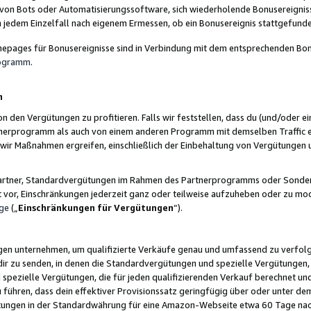
 von Bots oder Automatisierungssoftware, sich wiederholende Bonusereignisse
n jedem Einzelfall nach eigenem Ermessen, ob ein Bonusereignis stattgefund
epages für Bonusereignisse sind in Verbindung mit dem entsprechenden Bonu
rogramm
.
n
den Vergütungen zu profitieren. Falls wir feststellen, dass du (und/oder ein
erprogramm als auch von einem anderen Programm mit demselben Traffic ei
n wir Maßnahmen ergreifen, einschließlich der Einbehaltung von Vergütunge
r Partner, Standardvergütungen im Rahmen des Partnerprogramms oder Sonde
ht vor, Einschränkungen jederzeit ganz oder teilweise aufzuheben oder zu mod
ge
(„
Einschränkungen für Vergütungen
“).
ngen unternehmen, um qualifizierte Verkäufe genau und umfassend zu verfol
dir zu senden, in denen die Standardvergütungen und spezielle Vergütungen, 
pezielle Vergütungen, die für jeden qualifizierenden Verkauf berechnet un
 führen, dass dein effektiver Provisionssatz geringfügig über oder unter dem
ungen in der Standardwährung für eine Amazon-Webseite etwa 60 Tage nach