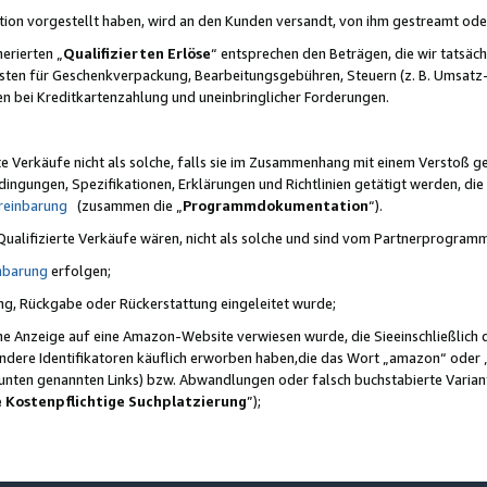
ktion vorgestellt haben, wird an den Kunden versandt, von ihm gestreamt od
erierten „
Qualifizierten Erlöse
“ entsprechen den Beträgen, die wir tatsäch
sten für Geschenkverpackung, Bearbeitungsgebühren, Steuern (z. B. Umsatz-
en bei Kreditkartenzahlung und uneinbringlicher Forderungen.
e Verkäufe nicht als solche, falls sie im Zusammenhang mit einem Verstoß 
ungen, Spezifikationen, Erklärungen und Richtlinien getätigt werden, die 
reinbarung
(zusammen die „
Programmdokumentation
“).
 Qualifizierte Verkäufe wären, nicht als solche und sind vom Partnerprogra
nbarung
erfolgen;
ung, Rückgabe oder Rückerstattung eingeleitet wurde;
ine Anzeige auf eine Amazon-Website verwiesen wurde, die Sieeinschließlich
ndere Identifikatoren käuflich erworben haben,die das Wort „amazon“ oder 
e unten genannten Links) bzw. Abwandlungen oder falsch buchstabierte Varia
e Kostenpflichtige Suchplatzierung
”);