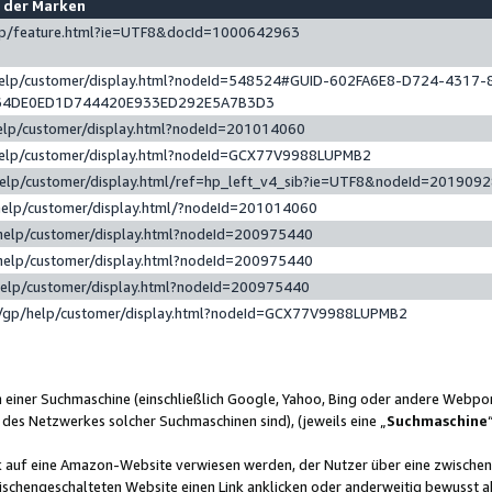
e der Marken
gp/feature.html?ie=UTF8&docId=1000642963
help/customer/display.html?nodeId=548524#GUID-602FA6E8-D724-4317-
64DE0ED1D744420E933ED292E5A7B3D3
elp/customer/display.html?nodeId=201014060
help/customer/display.html?nodeId=GCX77V9988LUPMB2
help/customer/display.html/ref=hp_left_v4_sib?ie=UTF8&nodeId=201909
help/customer/display.html/?nodeId=201014060
help/customer/display.html?nodeId=200975440
help/customer/display.html?nodeId=200975440
help/customer/display.html?nodeId=200975440
/gp/help/customer/display.html?nodeId=GCX77V9988LUPMB2
n einer Suchmaschine (einschließlich Google, Yahoo, Bing oder andere Webp
 des Netzwerkes solcher Suchmaschinen sind), (jeweils eine „
Suchmaschine
nk auf eine Amazon-Website verwiesen werden, der Nutzer über eine zwische
ischengeschalteten Website einen Link anklicken oder anderweitig bewusst a