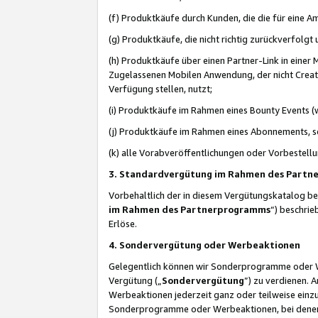
(f) Produktkäufe durch Kunden, die die für eine
(g) Produktkäufe, die nicht richtig zurückverfolg
(h) Produktkäufe über einen Partner-Link in einer
Zugelassenen Mobilen Anwendung, der nicht Creator
Verfügung stellen, nutzt;
(i) Produktkäufe im Rahmen eines Bounty Events (w
(j) Produktkäufe im Rahmen eines Abonnements, so
(k) alle Vorabveröffentlichungen oder Vorbestellu
3. Standardvergütung im Rahmen des Part
Vorbehaltlich der in diesem Vergütungskatalog b
im Rahmen des Partnerprogramms
“) beschri
Erlöse.
4. Sondervergütung oder Werbeaktionen
Gelegentlich können wir Sonderprogramme oder Wer
Vergütung („
Sondervergütung
”) zu verdienen. 
Werbeaktionen jederzeit ganz oder teilweise einz
Sonderprogramme oder Werbeaktionen, bei denen e