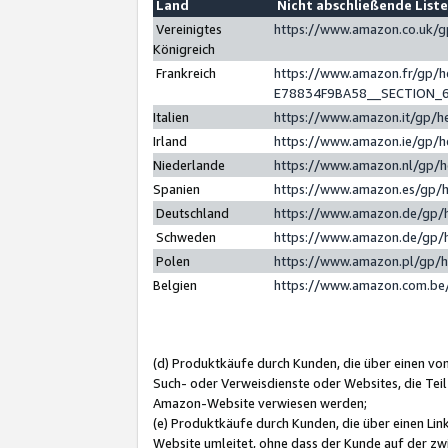
Land
Nicht abschließende List
Vereinigtes
https://www.amazon.co.uk/
Königreich
Frankreich
https://www.amazon.fr/gp/
E78834F9BA58__SECTION_
Italien
https://www.amazon.it/gp/h
Irland
https://www.amazon.ie/gp/
Niederlande
https://www.amazon.nl/gp/
Spanien
https://www.amazon.es/gp/
Deutschland
https://www.amazon.de/gp/
Schweden
https://www.amazon.de/gp/
Polen
https://www.amazon.pl/gp/
Belgien
https://www.amazon.com.be
(d) Produktkäufe durch Kunden, die über einen vo
Such- oder Verweisdienste oder Websites, die Teil
Amazon-Website verwiesen werden;
(e) Produktkäufe durch Kunden, die über einen Li
Website umleitet, ohne dass der Kunde auf der zw