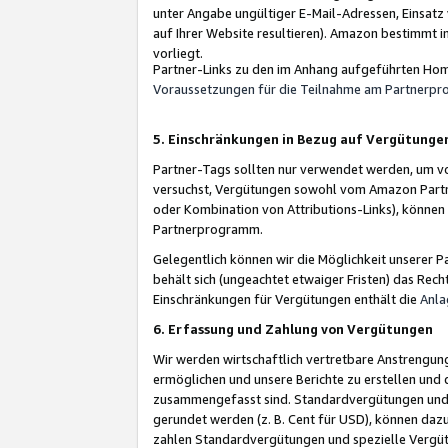
unter Angabe ungültiger E-Mail-Adressen, Einsatz
auf Ihrer Website resultieren). Amazon bestimmt i
vorliegt.
Partner-Links zu den im Anhang aufgeführten Hom
Voraussetzungen für die Teilnahme am Partnerp
5. Einschränkungen in Bezug auf Vergütunge
Partner-Tags sollten nur verwendet werden, um von 
versuchst, Vergütungen sowohl vom Amazon Partn
oder Kombination von Attributions-Links), könne
Partnerprogramm.
Gelegentlich können wir die Möglichkeit unsere
behält sich (ungeachtet etwaiger Fristen) das Rec
Einschränkungen für Vergütungen enthält die
Anla
6. Erfassung und Zahlung von Vergütungen
Wir werden wirtschaftlich vertretbare Anstrengu
ermöglichen und unsere Berichte zu erstellen und 
zusammengefasst sind. Standardvergütungen und s
gerundet werden (z. B. Cent für USD), können dazu
zahlen Standardvergütungen und spezielle Vergüt