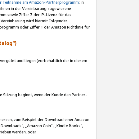
ur Teilnahme am Amazon-Partnerprogramm
; in
 ihnen in der Vereinbarung zugewiesene
m sowie Ziffer 3 der IP-Lizenz für das
 Vereinbarung wird hiermit Folgendes
programm oder Ziffer 1 der Amazon Richtlinie für
talog“)
ergütet und liegen (vorbehaltlich der in diesem
i die Sitzung beginnt, wenn der Kunde den Partner-
Ermessen, zum Beispiel der Download einer Amazon
 Downloads“, „Amazon Coin“, „Kindle Books“,
trieben werden, oder