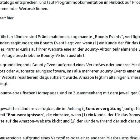
skatalogs entsprechen, und laut Programmdokumentation im Hinblick auf Pr
amme oder Werbeaktionen.
bar:
hier
.
führten Ländern sind Prämienaktionen, sogenannte „Bounty Events“, verfügb
Sondervergütungen; ein Bounty Event liegt vor, wenn (1) ein Kunde der für da
nes Partner-Links auf Ihrer Website eine an der Bounty-Aktion teilnehmende 
er Anlage beschriebene Bounty-Aktion ausführt.
ugrundeliegende Bounty Event aufgrund eines Verstoßes oder anderen Miss
ots oder Automatisierungssoftware, im Falle mehrerer Bounty Events einer e
r Website resultieren) disqualifiziert wurde. Amazon legt im alleinigen Ermess
iegt.
n Bounty-spezifischen Homepages sind im Zusammenhang mit dem jeweiligen
sgewählten Ländern verfügbar, die im
Anhang
(„
Sondervergütung
“)aufgefüh
it "
Bonusereignissen
", die eintreten, wenn (1) ein Kunde, der für das Bon
bsite auf die Amazon-Website klickt und (2) der Kunde während der sich dar
usereignis aufgrund eines Verstoßes oder eines anderen Missbrauchs disqua