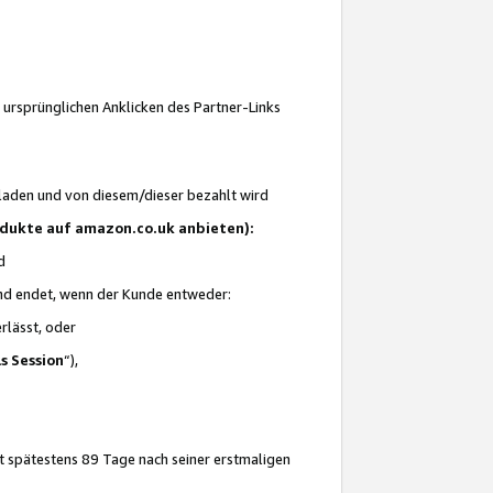
 ursprünglichen Anklicken des Partner-Links
laden und von diesem/dieser bezahlt wird
rodukte auf amazon.co.uk anbieten):
d
 und endet, wenn der Kunde entweder:
erlässt, oder
ls Session
“),
t spätestens 89 Tage nach seiner erstmaligen