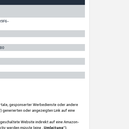
89F6-
280
ortale, gesponserter Werbedienste oder andere
“) generierten oder angezeigten Link auf eine
ngeschaltete Website indirekt auf eine Amazon-
ktiv werden müsste (eine „
Umleitung
“);