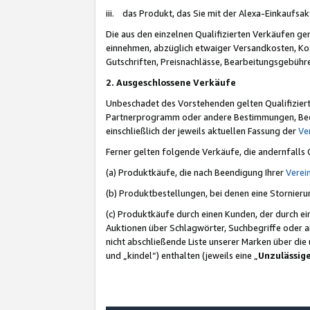
iii. das Produkt, das Sie mit der Alexa-Einkaufsa
Die aus den einzelnen Qualifizierten Verkäufen gen
einnehmen, abzüglich etwaiger Versandkosten, Ko
Gutschriften, Preisnachlässe, Bearbeitungsgebühr
2. Ausgeschlossene Verkäufe
Unbeschadet des Vorstehenden gelten Qualifiziert
Partnerprogramm oder andere Bestimmungen, Beding
einschließlich der jeweils aktuellen Fassung der
Ve
Ferner gelten folgende Verkäufe, die andernfalls
(a) Produktkäufe, die nach Beendigung Ihrer
Verei
(b) Produktbestellungen, bei denen eine Stornier
(c) Produktkäufe durch einen Kunden, der durch e
Auktionen über Schlagwörter, Suchbegriffe oder a
nicht abschließende Liste unserer Marken über di
und „kindel“) enthalten (jeweils eine „
Unzulässig