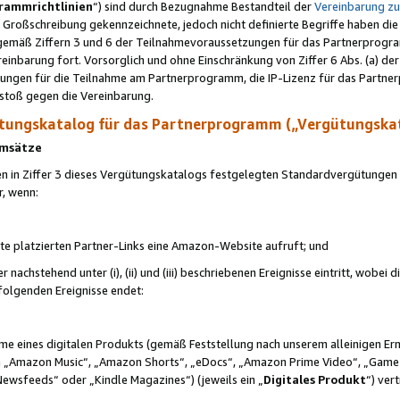
rammrichtlinien
“) sind durch Bezugnahme Bestandteil der
Vereinbarung z
Großschreibung gekennzeichnete, jedoch nicht definierte Begriffe haben die
 gemäß Ziffern 3 und 6 der Teilnahmevoraussetzungen für das Partnerprogram
nbarung fort. Vorsorglich und ohne Einschränkung von Ziffer 6 Abs. (a) der
ungen für die Teilnahme am Partnerprogramm, die IP-Lizenz für das Partner
rstoß gegen die Vereinbarung.
ungskatalog für das Partnerprogramm („Vergütungska
 Umsätze
n in Ziffer 3 dieses Vergütungskatalogs festgelegten Standardvergütungen v
r, wenn:
ite platzierten Partner-Links eine Amazon-Website aufruft; und
r nachstehend unter (i), (ii) und (iii) beschriebenen Ereignisse eintritt, wobe
 folgenden Ereignisse endet:
hme eines digitalen Produkts (gemäß Feststellung nach unserem alleinigen 
 „Amazon Music“, „Amazon Shorts“, „eDocs“, „Amazon Prime Video“, „Game
Newsfeeds“ oder „Kindle Magazines“) (jeweils ein „
Digitales Produkt
“) ver