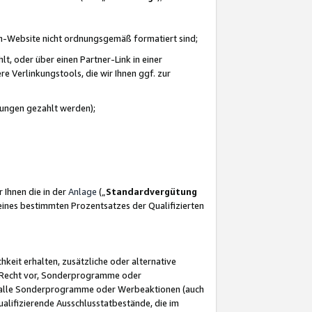
azon-Website nicht ordnungsgemäß formatiert sind;
, oder über einen Partner-Link in einer
e Verlinkungstools, die wir Ihnen ggf. zur
ütungen gezahlt werden);
 Ihnen die in der
Anlage
(„
Standardvergütung
ines bestimmten Prozentsatzes der Qualifizierten
eit erhalten, zusätzliche oder alternative
as Recht vor, Sonderprogramme oder
für alle Sonderprogramme oder Werbeaktionen (auch
lifizierende Ausschlusstatbestände, die im