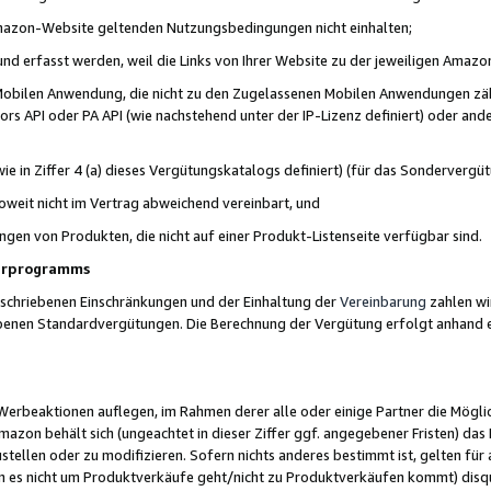
 Amazon-Website geltenden Nutzungsbedingungen nicht einhalten;
t und erfasst werden, weil die Links von Ihrer Website zu der jeweiligen Am
 Mobilen Anwendung, die nicht zu den Zugelassenen Mobilen Anwendungen zählt
s API oder PA API (wie nachstehend unter der IP-Lizenz definiert) oder ander
ie in Ziffer 4 (a) dieses Vergütungskatalogs definiert) (für das Sonderverg
weit nicht im Vertrag abweichend vereinbart, und
ngen von Produkten, die nicht auf einer Produkt-Listenseite verfügbar sind.
nerprogramms
eschriebenen Einschränkungen und der Einhaltung der
Vereinbarung
zahlen wir
ebenen Standardvergütungen. Die Berechnung der Vergütung erfolgt anhand e
beaktionen auflegen, im Rahmen derer alle oder einige Partner die Möglichk
Amazon behält sich (ungeachtet in dieser Ziffer ggf. angegebener Fristen) d
ustellen oder zu modifizieren. Sofern nichts anderes bestimmt ist, gelten 
s nicht um Produktverkäufe geht/nicht zu Produktverkäufen kommt) disqua