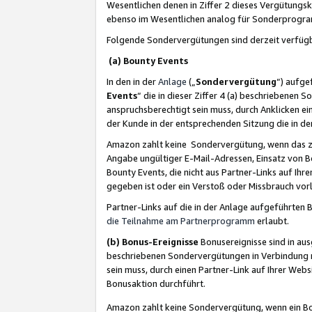
Wesentlichen denen in Ziffer 2 dieses Vergütung
ebenso im Wesentlichen analog für Sonderprogr
Folgende Sondervergütungen sind derzeit verfüg
(a) Bounty Events
In den in der
Anlage
(„
Sondervergütung
“) aufge
Events
“ die in dieser Ziffer 4 (a) beschriebenen 
anspruchsberechtigt sein muss, durch Anklicken ei
der Kunde in der entsprechenden Sitzung die in d
Amazon zahlt keine Sondervergütung, wenn das z
Angabe ungültiger E-Mail-Adressen, Einsatz von B
Bounty Events, die nicht aus Partner-Links auf Ihre
gegeben ist oder ein Verstoß oder Missbrauch vorl
Partner-Links auf die in der Anlage aufgeführte
die Teilnahme am Partnerprogramm
erlaubt.
(b) Bonus-Ereignisse
Bonusereignisse sind in au
beschriebenen Sondervergütungen in Verbindung m
sein muss, durch einen Partner-Link auf Ihrer We
Bonusaktion durchführt.
Amazon zahlt keine Sondervergütung, wenn ein Bon