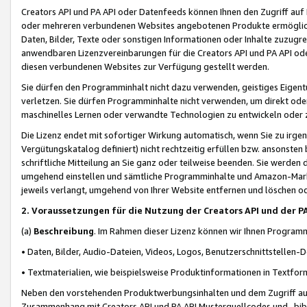
Creators API und PA API oder Datenfeeds können Ihnen den Zugriff auf D
oder mehreren verbundenen Websites angebotenen Produkte ermögliche
Daten, Bilder, Texte oder sonstigen Informationen oder Inhalte zuzugre
anwendbaren Lizenzvereinbarungen für die Creators API und PA API od
diesen verbundenen Websites zur Verfügung gestellt werden.
Sie dürfen den Programminhalt nicht dazu verwenden, geistiges Eigent
verletzen. Sie dürfen Programminhalte nicht verwenden, um direkt ode
maschinelles Lernen oder verwandte Technologien zu entwickeln oder zu
Die Lizenz endet mit sofortiger Wirkung automatisch, wenn Sie zu irg
Vergütungskatalog definiert) nicht rechtzeitig erfüllen bzw. ansonsten
schriftliche Mitteilung an Sie ganz oder teilweise beenden. Sie werden
umgehend einstellen und sämtliche Programminhalte und Amazon-Marke
jeweils verlangt, umgehend von Ihrer Website entfernen und löschen od
2. Voraussetzungen für die Nutzung der Creators API und der P
(a)
Beschreibung
. Im Rahmen dieser Lizenz können wir Ihnen Programmi
• Daten, Bilder, Audio-Dateien, Videos, Logos, Benutzerschnittstellen-
• Textmaterialien, wie beispielsweise Produktinformationen in Textfor
Neben den vorstehenden Produktwerbungsinhalten und dem Zugriff auf 
Zusammenhang mit Creators API und PA API Musterquellcodes und -bibli