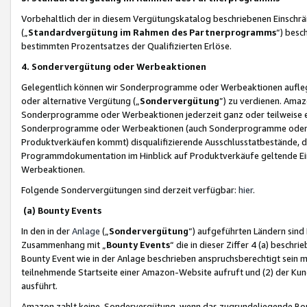
Vorbehaltlich der in diesem Vergütungskatalog beschriebenen Einschr
(„
Standardvergütung im Rahmen des Partnerprogramms
“) besc
bestimmten Prozentsatzes der Qualifizierten Erlöse.
4. Sondervergütung oder Werbeaktionen
Gelegentlich können wir Sonderprogramme oder Werbeaktionen auflegen,
oder alternative Vergütung („
Sondervergütung
”) zu verdienen. Amazo
Sonderprogramme oder Werbeaktionen jederzeit ganz oder teilweise einz
Sonderprogramme oder Werbeaktionen (auch Sonderprogramme oder We
Produktverkäufen kommt) disqualifizierende Ausschlusstatbestände, di
Programmdokumentation im Hinblick auf Produktverkäufe geltende E
Werbeaktionen.
Folgende Sondervergütungen sind derzeit verfügbar:
hier
.
(a) Bounty Events
In den in der
Anlage
(„
Sondervergütung
“) aufgeführten Ländern sind
Zusammenhang mit „
Bounty Events
“ die in dieser Ziffer 4 (a) besch
Bounty Event wie in der Anlage beschrieben anspruchsberechtigt sein mu
teilnehmende Startseite einer Amazon-Website aufruft und (2) der Kun
ausführt.
Amazon zahlt keine Sondervergütung, wenn das zugrundeliegende Boun