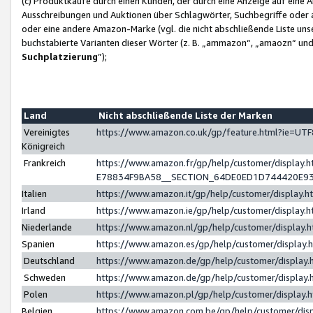
(c) Produktkäufe durch einen Kunden, der durch eine Anzeige auf eine 
Ausschreibungen und Auktionen über Schlagwörter, Suchbegriffe oder 
oder eine andere Amazon-Marke (vgl. die nicht abschließende Liste un
buchstabierte Varianten dieser Wörter (z. B. „ammazon“, „amaozn“ und „
Suchplatzierung
”);
Land
Nicht abschließende Liste der Marken
Vereinigtes
https://www.amazon.co.uk/gp/feature.html?ie=U
Königreich
Frankreich
https://www.amazon.fr/gp/help/customer/displa
E78834F9BA58__SECTION_64DE0ED1D744420E9
Italien
https://www.amazon.it/gp/help/customer/display
Irland
https://www.amazon.ie/gp/help/customer/displa
Niederlande
https://www.amazon.nl/gp/help/customer/display
Spanien
https://www.amazon.es/gp/help/customer/display
Deutschland
https://www.amazon.de/gp/help/customer/displa
Schweden
https://www.amazon.de/gp/help/customer/displa
Polen
https://www.amazon.pl/gp/help/customer/display
Belgien
https://www.amazon.com.be/gp/help/customer/d