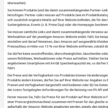
überwachen).
Sie können Produkte (und die damit zusammenhängenden Partner-Links)
hinzufügen. Partner-Links müssen auf Produkte (wie im Produktkatalog de
sich zusätzlich originäre Inhalte auf Ihrer Website befinden, die für 
Suchergebnisse, Events (z. B. Prime Day) oder die Homepages bestimmte
Sie müssen sämtliche Links und damit zusammenhängende Verweise auf z
Werbeaktion auf der jeweiligen Amazon-Website endet. Falls Sie beisp
einstellen und darauf hinweisen, dass Amazon auf ausgewählte Kleidun
Preisnachlass in Höhe von 15 % von Ihrer Website entfernen, sobald di
Sie dürfen keine unzutreffenden, überschwänglichen, täuschenden od
unsere Richtlinien, Werbeaktionen oder Preise aufstellen. Stellen Sie 
angebotenen Smartphone mit 64 GB Speicherkapazität ein, so dürfen S
führt.
Die Preise und die Verfügbarkeit von Produkten können Veränderungen 
Produkte ändern können, dürfen Sie auf Ihrer Website nur Angaben zu P
Preisen und Verfügbarkeit dargestellt sind bedienen oder (b) Sie Daten
der Lizenz festgelegten Anforderungen für die Nutzung von PA API einh
Ferner müssen Sie, falls Sie Preise für ein Produkt auf Ihrer Website in 
einer Preisvergleichsmaschine) zusammen mit Preisen für das gleiche o
außerhalb der Amazon-Website angeboten werden, jeweils den niedrigst