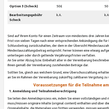
Option 3 (Scheck)
50£
50
Bearbeitungsgebühr
k.A.
k.A
Scheck
Sind auf Ihrem Konto für einen Zeitraum von mindestens drei Jahren kein
Frist von sieben Tagen nach einer entsprechenden Ankündigung die für
Schlussbetrag zurückzuhalten, der dem in der Übersicht Mindestausz
Mindestauszahlungsbetrag entspricht. Ferner können eine etwaig aufg
unterliegen oder durch geltende Verjährungsfristen verfallen.
An Sie unter Abzug bzw. Einbehalt aller in der Vereinbarung beschrieb
Ihnen gemäß der Vereinbarung zustehenden Beträge dar.
Sollten Sie, gleich aus welchem Grund, eine Überschusszahlung erhalte
an Sie im Rahmen der Vereinbarung zukünftig zahlbaren Vergütung zu 
Voraussetzungen für die Teilnahme a
1. Anmeldung und Teilnahmeberechtigung
Sie leiten den Anmeldeprozess ein, indem Sie einen vollständigen und 
muss/müssen originäre Inhalte (original content) enthalten und über d
Originalinhalte, die Materialien von Dritten verwenden, müssen wese