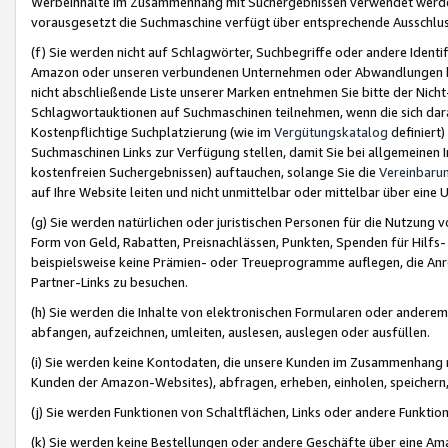
Werbeinhalte im Zusammenhang mit Suchergebnissen verwendet werden,
vorausgesetzt die Suchmaschine verfügt über entsprechende Ausschlu
(f) Sie werden nicht auf Schlagwörter, Suchbegriffe oder andere Ident
Amazon oder unseren verbundenen Unternehmen oder Abwandlungen bzw
nicht abschließende Liste unserer Marken entnehmen Sie bitte der Nich
Schlagwortauktionen auf Suchmaschinen teilnehmen, wenn die sich da
Kostenpflichtige Suchplatzierung (wie im
Vergütungskatalog
definiert
Suchmaschinen Links zur Verfügung stellen, damit Sie bei allgemeinen I
kostenfreien Suchergebnissen) auftauchen, solange Sie die
Vereinbaru
auf Ihre Website leiten und nicht unmittelbar oder mittelbar über eine
(g) Sie werden natürlichen oder juristischen Personen für die Nutzung 
Form von Geld, Rabatten, Preisnachlässen, Punkten, Spenden für Hilfs
beispielsweise keine Prämien- oder Treueprogramme auflegen, die Anrei
Partner-Links zu besuchen.
(h) Sie werden die Inhalte von elektronischen Formularen oder anderem M
abfangen, aufzeichnen, umleiten, auslesen, auslegen oder ausfüllen.
(i) Sie werden keine Kontodaten, die unsere Kunden im Zusammenhang 
Kunden der Amazon-Websites), abfragen, erheben, einholen, speichern,
(j) Sie werden Funktionen von Schaltflächen, Links oder andere Funkti
(k) Sie werden keine Bestellungen oder andere Geschäfte über eine Ama