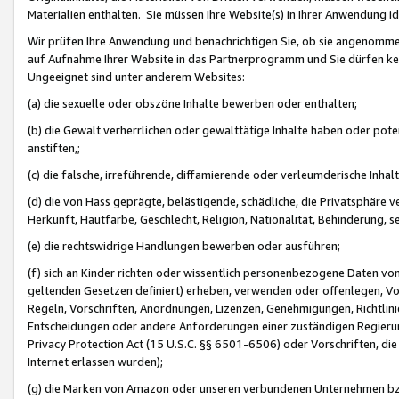
Materialien enthalten. Sie müssen Ihre Website(s) in Ihrer Anwendung ide
Wir prüfen Ihre Anwendung und benachrichtigen Sie, ob sie angenommen
auf Aufnahme Ihrer Website in das Partnerprogramm und Sie dürfen kei
Ungeeignet sind unter anderem Websites:
(a) die sexuelle oder obszöne Inhalte bewerben oder enthalten;
(b) die Gewalt verherrlichen oder gewalttätige Inhalte haben oder pot
anstiften,;
(c) die falsche, irreführende, diffamierende oder verleumderische Inha
(d) die von Hass geprägte, belästigende, schädliche, die Privatsphäre v
Herkunft, Hautfarbe, Geschlecht, Religion, Nationalität, Behinderung, 
(e) die rechtswidrige Handlungen bewerben oder ausführen;
(f) sich an Kinder richten oder wissentlich personenbezogene Daten vo
geltenden Gesetzen definiert) erheben, verwenden oder offenlegen, Vo
Regeln, Vorschriften, Anordnungen, Lizenzen, Genehmigungen, Richtlini
Entscheidungen oder andere Anforderungen einer zuständigen Regierung
Privacy Protection Act (15 U.S.C. §§ 6501-6506) oder Vorschriften, di
Internet erlassen wurden);
(g) die Marken von Amazon oder unseren verbundenen Unternehmen b