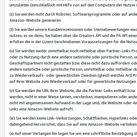
umzuleiten (einschließlich mit Hilfe von auf den Computern der Nutzer i
(s) Sie werden nicht durch Roboter, Softwareprogramme oder auf andere
Amazon-Website generieren.
(t) Sie werden unsere Kundenrezensionen oder Sternebewertungen wed
nutzen, es sei denn, Sie haben über die Creators API und die PA API e
erfüllen die in der Lizenz beschriebenen Voraussetzungen für die Nutzu
(u) Sie werden weder unmittelbar noch mittelbar über Partner-Links P
oder zu Nutzung durch eine andere natürliche oder juristische Person,
Geschäftspartnern nicht gestatten bzw. diese nicht dazu auffordern od
andere natürliche oder juristische Person, unmittelbar oder mittelbar
zu Wiederverkaufs- oder gewerblichen Zwecken (gleich welcher Art) 
auf Ihrer Website zum Wiederverkauf oder für gewerbliche Nutzungen 
(v) Sie werden die URL Ihrer Website, die die Partner-Links enthält b
werden, nicht in einer Weise tarnen, verstecken, manipulieren oder and
nicht mit angemessenem Aufwand in der Lage sind, die Website oder A
Links eine Amazon-Website aufruft.
(w) Sie werden keine Link-Verkürzungen, Schaltflächen, Hyperlinks ode
dahingehend hervorrufen, dass Sie auf eine Amazon-Website verlinken
(x) Auf unser Verlangen hin legen Sie uns eine schriftliche Bestätigung