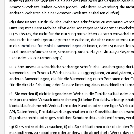
nicht mit anderen Websites als einer Amazon-Website verlinken oder i
Amazon-Website lenken (wobei jedoch Teile Ihrer Anwendung, die nich
anderen Websites als einer Amazon-Website enthalten dürfen).
(d) Ohne unsere ausdrückliche vorherige schriftliche Zustimmung werd
Nutzung mit einem Mobiltelefon oder sonstigen Mobilgerät entwickelt
(1) Websites, die nicht für die Nutzung mit solchen Geräten entwickelt
eine nicht für Mobilgeräte optimierte Website, die über einen Interne
in den
Richtlinie für Mobile Anwendungen
definiert, oder (3) Beistellge
Satellitenempfangsgeräte, Streaming-Video-Player, Blu-Ray-Player ode
Cast oder Vizio Internet-Apps).
(e) Ohne unsere ausdrückliche vorherige schriftliche Genehmigung dürfe
verwenden, um Produkt-Werbeinhalte zu aggregieren, zu analysieren, 
anderen Anwendungen, die für die Verwendung durch Personen oder Or
für die direkte Schulung oder Feinabstimmung eines maschinellen Lern
(f) Sie werden (i) nicht in irgendeiner Weise in die Funktionalität ode
entsprechenden Versuch unternehmen; (ii) keine Produktwerbungsinha
Kontaktaufnahme mit Verkäufern oder Kunden oder sonstiger Werbeaktiv
API, Datenfeeds, Produktwerbungsinhalten oder Spezifikationen erschei
Eigentumsrechte oder gewerblicher Schutzrechte, nicht entfernen, verd
(g) Sie werden nicht versuchen, (i) die Spezifikationen oder die in de
manipulieren, zu reparieren oder anderweitig abgeleitete Werke davon z