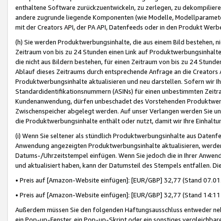
enthaltene Software zurückzuentwickeln, zu zerlegen, zu dekompilier
andere zugrunde liegende Komponenten (wie Modelle, Modellparameter
mit der Creators API, der PA API, Datenfeeds oder in den Produkt Werb
(h) Sie werden Produktwerbungsinhalte, die aus einem Bild bestehen, ni
Zeitraum von bis zu 24 Stunden einen Link auf Produktwerbungsinhalte
die nicht aus Bildern bestehen, für einen Zeitraum von bis zu 24 Stund
Ablauf dieses Zeitraums durch entsprechende Anfrage an die Creators 
Produktwerbungsinhalte aktualisieren und neu darstellen. Sofern wir Ih
Standardidentifikationsnummern (ASINs) für einen unbestimmten Zeitra
Kundenanwendung, dürfen unbeschadet des Vorstehenden Produktwerbu
Zwischenspeicher abgelegt werden. Auf unser Verlangen werden Sie un
die Produktwerbungsinhalte enthält oder nutzt, damit wir Ihre Einhalt
(i) Wenn Sie seltener als stündlich Produktwerbungsinhalte aus Datenfe
Anwendung angezeigten Produktwerbungsinhalte aktualisieren, werden 
Datums-/Uhrzeitstempel einfügen. Wenn Sie jedoch die in Ihrer Anwe
und aktualisiert haben, kann der Datumsteil des Stempels entfallen. Dies
• Preis auf [Amazon-Website einfügen]: [EUR/GBP] 32,77 (Stand 07.01.
• Preis auf [Amazon-Website einfügen]: [EUR/GBP] 32,77 (Stand 14:11 
Außerdem müssen Sie den folgenden Haftungsausschluss entweder neb
ein Pop-up-Fenster, ein Pop-up-Skript oder ein sonstiges vergleichba