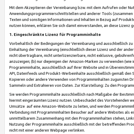
Mit dem Akzeptieren der Vereinbarung bzw. mit dem Aufrufen oder Nutz
Anwendungsprogrammierschnittstellen und anderer Tools (zusammen die
Texten und sonstigen Informationen und Inhalten in Bezug auf Produkte
nutzen können, erklären Sie sich damit einverstanden, an diese Lizenz 
1. Eingeschränkte Lizenz für Programminhalte
Vorbehaltlich der Bedingungen der Vereinbarung und ausschließlich z
Einhaltung der Vereinbarung (einschließlich dieser Lizenz und der ande
nicht übertragbare, nicht unterlizenzierbare, nicht exklusive, gebühren
anzuzeigen; (b) nur diejenigen der Amazon-Marken zu verwenden (wie in 
Programminhalte, ausschließlich auf Ihrer Website und in Übereinstimmu
API, Datenfeeds und Produkt-Werbeinhalte ausschließlich gemäß den Spe
Kopieren oder andere Verwenden von Programminhalten zugunsten Dri
Sammeln und Extrahieren von Daten. Zur Klarstellung: Zu den Program
Sie werden Programminhalte ausschließlich nach Maßgabe der Besti
hiermit eingeräumten Lizenz nutzen. Unbeschadet des Vorstehenden we
Umsätze auf eine Amazon-Website zu leiten, und werden Programminhal
Verbindung mit Programminhalten Besucher auf andere Websites als ein
unmittelbarem Zusammenhang mit den Programminhalten stehen, Links z
Nutzung der Programminhalte ausschließlich mit der betreffenden Pr
nicht mit einer anderen Webpage verlinken.