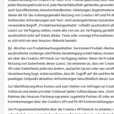
jeden Musterquellcode bzw. jede Musterbibliothek geltenden gesonder
auch Spezifikationen, Benutzerhandbücher, Anleitungen, Begleitmaterial
denen die für die ordnungsgemäße Nutzung von Creators API und PA A
technischen Anforderungen und Test- und Leistungskriterien (zusammen
verwendete Begriff „Produktwerbungsinhalte“ schließt ausdrücklich al
Lizenz zur Verfügung stellen, sowie alle von uns zur Verfügung gestel
ausdrücklich nicht auf Daten, Bilder, Texte oder sonstige Informatione
es sich nicht um eine Amazon-Website handelt.
(b) Abrufen von Produktwerbungsinhalten. Sie können Produkt-Werbein
ausdrückliche vorherige schriftliche Genehmigung erteilt haben, könn
wir über die Creators API Feeds zur Verfügung stellen. Wenn Sie Produk
Nutzung von Datenfeeds dieser Lizenz. Sie erkennen an, dass wir Creat
API oder Datenfeeds jederzeit ändern, auslaufen lassen oder neu veröffe
Verantwortung liegt, sicherzustellen, dass Ihr Zugriff auf die und Ihr
jeweiligen Zeitpunkt aktuellen Anforderungen (einschließlich dieser Liz
Zur Identifizierung Ihres Kontos und zum Stellen von Anfragen an Crea
Schlüssel und einem privaten Schlüssel (jedes Schlüsselpaar eine „Kon
Rahmen des Amazon-Partnerprogramms zugeteilte Partner-ID oder ein
Kontokennungen über den Creators API und PA API Kontoerstellungspro
Um Programmwerbeinhalte über die Creators API Dienste zu erhalten, m