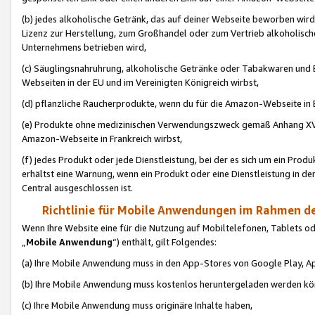
(b) jedes alkoholische Getränk, das auf deiner Webseite beworben wird
Lizenz zur Herstellung, zum Großhandel oder zum Vertrieb alkoholisch
Unternehmens betrieben wird,
(c) Säuglingsnahruhrung, alkoholische Getränke oder Tabakwaren und E
Webseiten in der EU und im Vereinigten Königreich wirbst,
(d) pflanzliche Raucherprodukte, wenn du für die Amazon-Webseite in B
(e) Produkte ohne medizinischen Verwendungszweck gemäß Anhang XVI 
Amazon-Webseite in Frankreich wirbst,
(f) jedes Produkt oder jede Dienstleistung, bei der es sich um ein Prod
erhältst eine Warnung, wenn ein Produkt oder eine Dienstleistung in de
Central ausgeschlossen ist.
Richtlinie für Mobile Anwendungen im Rahmen de
Wenn Ihre Website eine für die Nutzung auf Mobiltelefonen, Tablets 
„
Mobile Anwendung
“) enthält, gilt Folgendes:
(a) Ihre Mobile Anwendung muss in den App-Stores von Google Play, A
(b) Ihre Mobile Anwendung muss kostenlos heruntergeladen werden könn
(c) Ihre Mobile Anwendung muss originäre Inhalte haben,