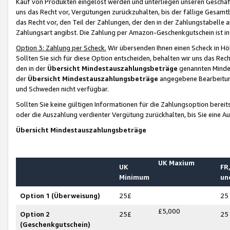
Kauf von Produkten eingelöst werden und unterliegen unseren Geschäf
uns das Recht vor, Vergütungen zurückzuhalten, bis der fällige Gesamt
das Recht vor, den Teil der Zahlungen, der den in der Zahlungstabelle 
Zahlungsart angibst. Die Zahlung per Amazon-Geschenkgutschein ist in
Option 3: Zahlung per Scheck.
Wir übersenden Ihnen einen Scheck in Höh
Sollten Sie sich für diese Option entscheiden, behalten wir uns das Rec
den in der
Übersicht Mindestauszahlungsbeträge
genannten Mindest
der
Übersicht Mindestauszahlungsbeträge
angegebene Bearbeitung
und Schweden nicht verfügbar.
Sollten Sie keine gültigen Informationen für die Zahlungsoption bereit
oder die Auszahlung verdienter Vergütung zurückhalten, bis Sie eine A
Übersicht Mindestauszahlungsbeträge
UK Maxium
UK
FR,
Minimum
un
Option 1 (Überweisung)
25£
25
£5,000
Option 2
25£
25
(Geschenkgutschein)