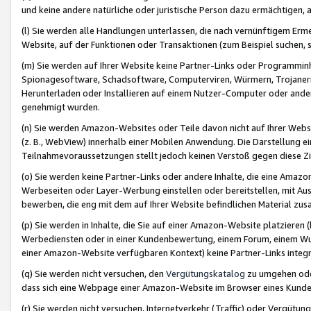
und keine andere natürliche oder juristische Person dazu ermächtigen, a
(l) Sie werden alle Handlungen unterlassen, die nach vernünftigem Erme
Website, auf der Funktionen oder Transaktionen (zum Beispiel suchen, s
(m) Sie werden auf Ihrer Website keine Partner-Links oder Programmin
Spionagesoftware, Schadsoftware, Computerviren, Würmern, Trojaner
Herunterladen oder Installieren auf einem Nutzer-Computer oder ande
genehmigt wurden.
(n) Sie werden Amazon-Websites oder Teile davon nicht auf Ihrer Websi
(z. B., WebView) innerhalb einer Mobilen Anwendung. Die Darstellung ein
Teilnahmevoraussetzungen stellt jedoch keinen Verstoß gegen diese Zif
(o) Sie werden keine Partner-Links oder andere Inhalte, die eine Am
Werbeseiten oder Layer-Werbung einstellen oder bereitstellen, mit Au
bewerben, die eng mit dem auf Ihrer Website befindlichen Material z
(p) Sie werden in Inhalte, die Sie auf einer Amazon-Website platzier
Werbediensten oder in einer Kundenbewertung, einem Forum, einem Wun
einer Amazon-Website verfügbaren Kontext) keine Partner-Links integr
(q) Sie werden nicht versuchen, den
Vergütungskatalog
zu umgehen oder
dass sich eine Webpage einer Amazon-Website im Browser eines Kunden 
(r) Sie werden nicht versuchen, Internetverkehr (Traffic) oder Vergü