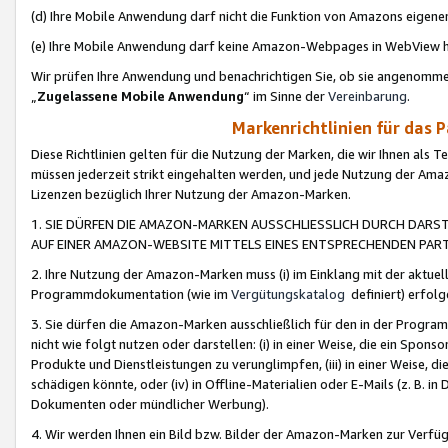
(d) Ihre Mobile Anwendung darf nicht die Funktion von Amazons eige
(e) Ihre Mobile Anwendung darf keine Amazon-Webpages in WebView 
Wir prüfen Ihre Anwendung und benachrichtigen Sie, ob sie angenomm
„
Zugelassene Mobile Anwendung
“ im Sinne der
Vereinbarung
.
Markenrichtlinien für das 
Diese Richtlinien gelten für die Nutzung der Marken, die wir Ihnen als 
müssen jederzeit strikt eingehalten werden, und jede Nutzung der Ama
Lizenzen bezüglich Ihrer Nutzung der Amazon-Marken.
1. SIE DÜRFEN DIE AMAZON-MARKEN AUSSCHLIESSLICH DURCH DARS
AUF EINER AMAZON-WEBSITE MITTELS EINES ENTSPRECHENDEN PART
2. Ihre Nutzung der Amazon-Marken muss (i) im Einklang mit der aktuells
Programmdokumentation (wie im
Vergütungskatalog
definiert) erfolg
3. Sie dürfen die Amazon-Marken ausschließlich für den in der Progr
nicht wie folgt nutzen oder darstellen: (i) in einer Weise, die ein Spo
Produkte und Dienstleistungen zu verunglimpfen, (iii) in einer Weise
schädigen könnte, oder (iv) in Offline-Materialien oder E-Mails (z. B.
Dokumenten oder mündlicher Werbung).
4. Wir werden Ihnen ein Bild bzw. Bilder der Amazon-Marken zur Verfüg