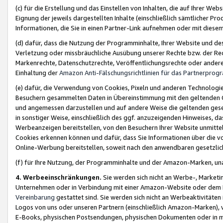
(c) für die Erstellung und das Einstellen von Inhalten, die auf Ihrer We
Eignung der jeweils dargestellten Inhalte (einschließlich sämtlicher 
Informationen, die Sie in einen Partner-Link aufnehmen oder mit diese
(d) dafür, dass die Nutzung der Programminhalte, Ihrer Website und des 
Verletzung oder missbräuchliche Ausübung unserer Rechte bzw. der Recht
Markenrechte, Datenschutzrechte, Veröffentlichungsrechte oder anderer
Einhaltung der
Amazon Anti-Fälschungsrichtlinien für das Partnerpro
(e) dafür, die Verwendung von Cookies, Pixeln und anderen Technologien
Besuchern gesammelten Daten in Übereinstimmung mit den geltenden Ge
und angemessen darzustellen und auf andere Weise die geltenden geset
in sonstiger Weise, einschließlich des ggf. anzuzeigenden Hinweises, d
Werbeanzeigen bereitstellen, von den Besuchern Ihrer Website unmitte
Cookies erkennen können und dafür, dass Sie Informationen über die v
Online-Werbung bereitstellen, soweit nach den anwendbaren gesetzlic
(f) für Ihre Nutzung, der Programminhalte und der Amazon-Marken, u
4. Werbeeinschränkungen.
Sie werden sich nicht an Werbe-, Market
Unternehmen oder in Verbindung mit einer Amazon-Website oder dem Pa
Vereinbarung
gestattet sind. Sie werden sich nicht an Werbeaktivitäten
Logos von uns oder unseren Partnern (einschließlich Amazon-Marken), 
E-Books, physischen Postsendungen, physischen Dokumenten oder in 