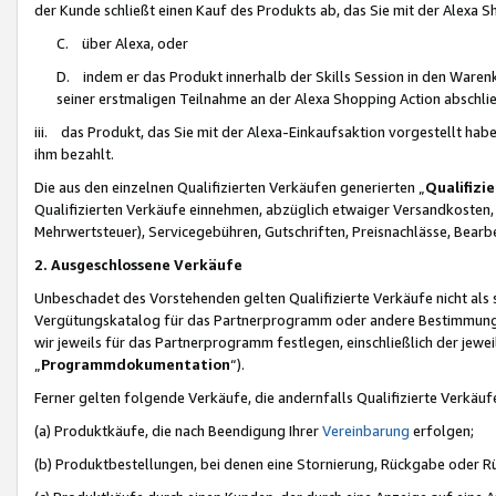
der Kunde schließt einen Kauf des Produkts ab, das Sie mit der Alexa 
C. über Alexa, oder
D. indem er das Produkt innerhalb der Skills Session in den Waren
seiner erstmaligen Teilnahme an der Alexa Shopping Action abschlie
iii. das Produkt, das Sie mit der Alexa-Einkaufsaktion vorgestellt ha
ihm bezahlt.
Die aus den einzelnen Qualifizierten Verkäufen generierten „
Qualifizi
Qualifizierten Verkäufe einnehmen, abzüglich etwaiger Versandkosten
Mehrwertsteuer), Servicegebühren, Gutschriften, Preisnachlässe, Bear
2. Ausgeschlossene Verkäufe
Unbeschadet des Vorstehenden gelten Qualifizierte Verkäufe nicht als
Vergütungskatalog für das Partnerprogramm oder andere Bestimmungen,
wir jeweils für das Partnerprogramm festlegen, einschließlich der jewe
„
Programmdokumentation
“).
Ferner gelten folgende Verkäufe, die andernfalls Qualifizierte Verkä
(a) Produktkäufe, die nach Beendigung Ihrer
Vereinbarung
erfolgen;
(b) Produktbestellungen, bei denen eine Stornierung, Rückgabe oder R