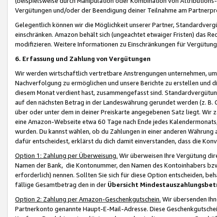
(beispielsweise durch Manipulation oder Kombination von Attributions-
Vergütungen und/oder der Beendigung deiner Teilnahme am Partnerp
Gelegentlich können wir die Möglichkeit unserer Partner, Standardv
einschränken. Amazon behält sich (ungeachtet etwaiger Fristen) das Re
modifizieren. Weitere Informationen zu Einschränkungen für Vergütung
6. Erfassung und Zahlung von Vergütungen
Wir werden wirtschaftlich vertretbare Anstrengungen unternehmen, um 
Nachverfolgung zu ermöglichen und unsere Berichte zu erstellen und di
diesem Monat verdient hast, zusammengefasst sind. Standardvergütung
auf den nächsten Betrag in der Landeswährung gerundet werden (z. B. C
über oder unter dem in deiner Preiskarte angegebenen Satz liegt. Wir
eine Amazon-Webseite etwa 60 Tage nach Ende jedes Kalendermonats, i
wurden. Du kannst wählen, ob du Zahlungen in einer anderen Währung
dafür entscheidest, erklärst du dich damit einverstanden, dass die K
Option 1: Zahlung per Überweisung.
Wir überweisen Ihre Vergütung dir
Namen der Bank, die Kontonummer, den Namen des Kontoinhabers bzw. a
erforderlich) nennen. Sollten Sie sich für diese Option entscheiden, be
fällige Gesamtbetrag den in der
Übersicht Mindestauszahlungsbet
Option 2: Zahlung per Amazon-Geschenkgutschein.
Wir übersenden Ihne
Partnerkonto genannte Haupt-E-Mail-Adresse. Diese Geschenkgutschei