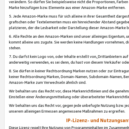
verändern. So dürfen Sie beispielsweise nicht die Proportionen, Farb
Marke hinzufügen bzw. Elemente aus einer Amazon-Marke entfernen.
5. Jede Amazon-Marke muss für sich alleine in ihrer Gesamtheit darge
grafischen oder Textelementen muss ein hinreichender Abstand gegebe
platzieren, der die Lesbarkeit oder Darstellung dieser Amazon-Marke b
6. Alle Rechte an den Amazon-Marken sind unser alleiniges Eigentum, 
kommt alleine uns zugute. Sie werden keine Handlungen vornehmen, 
stehen.
7. Du darfst kein Logo von, oder Inhalte erstellt von,
Drittanbietern au
anderweitig verwenden, es sei denn, du hast von diesem Verkäufer oder
8. Sie dürfen in keiner Rechtsordnung Marken nutzen oder zur Eintragu
keiner Rechtsordnung Marken, Domain-Namen, Subdomain-Namen, Benu
Amazon-Marke zum Verwechseln ähnlich sind.
Wir behalten uns das Recht vor, diese Markenrichtlinien und die gene
Einstellen einer Änderungsmitteilung oder überarbeiteter Markenricht
Wir behalten uns das Recht vor, gegen jede unbefugte Nutzung bzw. jede 
unserem alleinigen Ermessen angemessene Maßnahmen zu ergreifen.
IP-Lizenz- und Nutzungsan
Diese Lizenz regelt Ihre Nutzung von Programminhalten im Zusammen