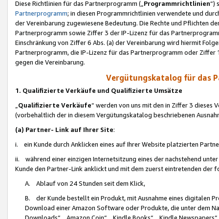
Diese Richtlinien für das Partnerprogramm („
Programmrichtlinien
“)
Partnerprogramm
; in diesen Programmrichtlinien verwendete und durch
der Vereinbarung zugewiesene Bedeutung. Die Rechte und Pflichten de
Partnerprogramm sowie Ziffer 3 der IP-Lizenz für das Partnerprogram
Einschränkung von Ziffer 6 Abs. (a) der Vereinbarung wird hiermit Fol
Partnerprogramm, die IP-Lizenz für das Partnerprogramm oder Ziffer 1
gegen die Vereinbarung.
Vergütungskatalog für das 
1. Qualifizierte Verkäufe und Qualifizierte Umsätze
„
Qualifizierte Verkäufe
“ werden von uns mit den in Ziffer 3 diese
(vorbehaltlich der in diesem Vergütungskatalog beschriebenen Ausnah
(a) Partner- Link auf Ihrer Site
:
i. ein Kunde durch Anklicken eines auf Ihrer Website platzierten Part
ii. während einer einzigen Internetsitzung eines der nachstehend unter (i)
Kunde den Partner-Link anklickt und mit dem zuerst eintretenden der f
A. Ablauf von 24 Stunden seit dem Klick,
B. der Kunde bestellt ein Produkt, mit Ausnahme eines digitalen P
Download einer Amazon Software oder Produkte, die unter dem N
Downloads“, „Amazon Coin“, „Kindle Books“, „Kindle Newspapers“, „