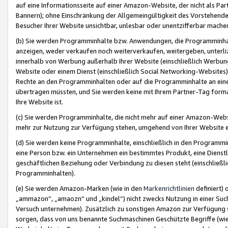
auf eine Informationsseite auf einer Amazon-Website, der nicht als Part
Bannern); ohne Einschränkung der Allgemeingültigkeit des Vorstehende
Besucher Ihrer Website unsichtbar, unlesbar oder unentzifferbar mache
(b) Sie werden Programminhalte bzw. Anwendungen, die Programminhalt
anzeigen, weder verkaufen noch weiterverkaufen, weitergeben, unterli
innerhalb von Werbung außerhalb Ihrer Website (einschließlich Werbun
Website oder einem Dienst (einschließlich Social Networking-Website
Rechte an den Programminhalten oder auf die Programminhalte an eine a
übertragen müssten, und Sie werden keine mit Ihrem Partner-Tag formati
Ihre Website ist.
(c) Sie werden Programminhalte, die nicht mehr auf einer Amazon-Websit
mehr zur Nutzung zur Verfügung stehen, umgehend von Ihrer Website e
(d) Sie werden keine Programminhalte, einschließlich in den Programmin
eine Person bzw. ein Unternehmen ein bestimmtes Produkt, eine Dienstle
geschäftlichen Beziehung oder Verbindung zu diesen steht (einschließli
Programminhalten).
(e) Sie werden Amazon-Marken (wie in den
Markenrichtlinien
definiert) 
„ammazon“, „amaozn“ und „kindel“) nicht zwecks Nutzung in einer Suc
Versuch unternehmen). Zusätzlich zu sonstigen Amazon zur Verfügung 
sorgen, dass von uns benannte Suchmaschinen Geschützte Begriffe (wie 