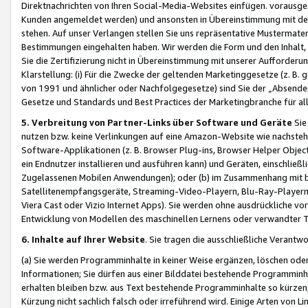
Direktnachrichten von Ihren Social-Media-Websites einfügen. vorausg
Kunden angemeldet werden) und ansonsten in Übereinstimmung mit der
stehen. Auf unser Verlangen stellen Sie uns repräsentative Mustermater
Bestimmungen eingehalten haben. Wir werden die Form und den Inhalt, di
Sie die Zertifizierung nicht in Übereinstimmung mit unserer Aufforderu
Klarstellung: (i) Für die Zwecke der geltenden Marketinggesetze (z. 
von 1991 und ähnlicher oder Nachfolgegesetze) sind Sie der „Absender“ j
Gesetze und Standards und Best Practices der Marketingbranche für 
5. Verbreitung von Partner-Links über Software und Geräte
Sie
nutzen bzw. keine Verlinkungen auf eine Amazon-Website wie nachsteh
Software-Applikationen (z. B. Browser Plug-ins, Browser Helper Objec
ein Endnutzer installieren und ausführen kann) und Geräten, einschlie
Zugelassenen Mobilen Anwendungen); oder (b) im Zusammenhang mit bzw.
Satellitenempfangsgeräte, Streaming-Video-Playern, Blu-Ray-Playern 
Viera Cast oder Vizio Internet Apps). Sie werden ohne ausdrückliche v
Entwicklung von Modellen des maschinellen Lernens oder verwandter 
6. Inhalte auf Ihrer Website
. Sie tragen die ausschließliche Verantwo
(a) Sie werden Programminhalte in keiner Weise ergänzen, löschen oder
Informationen; Sie dürfen aus einer Bilddatei bestehende Programminhal
erhalten bleiben bzw. aus Text bestehende Programminhalte so kürzen, 
Kürzung nicht sachlich falsch oder irreführend wird. Einige Arten von L