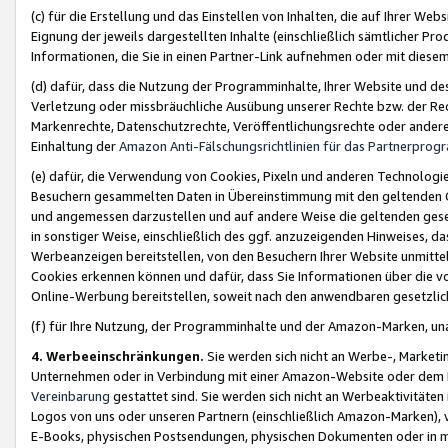
(c) für die Erstellung und das Einstellen von Inhalten, die auf Ihrer We
Eignung der jeweils dargestellten Inhalte (einschließlich sämtlicher 
Informationen, die Sie in einen Partner-Link aufnehmen oder mit diese
(d) dafür, dass die Nutzung der Programminhalte, Ihrer Website und des 
Verletzung oder missbräuchliche Ausübung unserer Rechte bzw. der Recht
Markenrechte, Datenschutzrechte, Veröffentlichungsrechte oder anderer
Einhaltung der
Amazon Anti-Fälschungsrichtlinien für das Partnerpro
(e) dafür, die Verwendung von Cookies, Pixeln und anderen Technologien
Besuchern gesammelten Daten in Übereinstimmung mit den geltenden Ge
und angemessen darzustellen und auf andere Weise die geltenden geset
in sonstiger Weise, einschließlich des ggf. anzuzeigenden Hinweises, d
Werbeanzeigen bereitstellen, von den Besuchern Ihrer Website unmitte
Cookies erkennen können und dafür, dass Sie Informationen über die v
Online-Werbung bereitstellen, soweit nach den anwendbaren gesetzlic
(f) für Ihre Nutzung, der Programminhalte und der Amazon-Marken, u
4. Werbeeinschränkungen.
Sie werden sich nicht an Werbe-, Market
Unternehmen oder in Verbindung mit einer Amazon-Website oder dem Pa
Vereinbarung
gestattet sind. Sie werden sich nicht an Werbeaktivitäten
Logos von uns oder unseren Partnern (einschließlich Amazon-Marken), 
E-Books, physischen Postsendungen, physischen Dokumenten oder in 