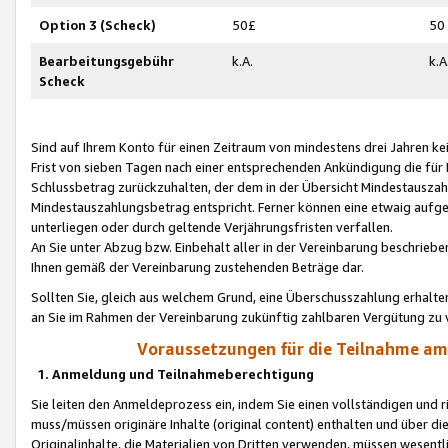
Option 3 (Scheck)
50£
50
Bearbeitungsgebühr
k.A.
k.A
Scheck
Sind auf Ihrem Konto für einen Zeitraum von mindestens drei Jahren kein
Frist von sieben Tagen nach einer entsprechenden Ankündigung die für
Schlussbetrag zurückzuhalten, der dem in der Übersicht Mindestausz
Mindestauszahlungsbetrag entspricht. Ferner können eine etwaig aufg
unterliegen oder durch geltende Verjährungsfristen verfallen.
An Sie unter Abzug bzw. Einbehalt aller in der Vereinbarung beschrieb
Ihnen gemäß der Vereinbarung zustehenden Beträge dar.
Sollten Sie, gleich aus welchem Grund, eine Überschusszahlung erhalte
an Sie im Rahmen der Vereinbarung zukünftig zahlbaren Vergütung zu 
Voraussetzungen für die Teilnahme a
1. Anmeldung und Teilnahmeberechtigung
Sie leiten den Anmeldeprozess ein, indem Sie einen vollständigen und 
muss/müssen originäre Inhalte (original content) enthalten und über d
Originalinhalte, die Materialien von Dritten verwenden, müssen wese