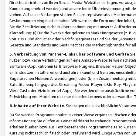
Direktnachrichten von Ihren Social-Media-Websites einfügen. vorausg
Kunden angemeldet werden) und ansonsten in Übereinstimmung mit der
stehen. Auf unser Verlangen stellen Sie uns repräsentative Mustermater
Bestimmungen eingehalten haben. Wir werden die Form und den Inhalt, di
Sie die Zertifizierung nicht in Übereinstimmung mit unserer Aufforderu
Klarstellung: (i) Für die Zwecke der geltenden Marketinggesetze (z. 
von 1991 und ähnlicher oder Nachfolgegesetze) sind Sie der „Absender“ j
Gesetze und Standards und Best Practices der Marketingbranche für 
5. Verbreitung von Partner-Links über Software und Geräte
Sie
nutzen bzw. keine Verlinkungen auf eine Amazon-Website wie nachsteh
Software-Applikationen (z. B. Browser Plug-ins, Browser Helper Objec
ein Endnutzer installieren und ausführen kann) und Geräten, einschlie
Zugelassenen Mobilen Anwendungen); oder (b) im Zusammenhang mit bzw.
Satellitenempfangsgeräte, Streaming-Video-Playern, Blu-Ray-Playern 
Viera Cast oder Vizio Internet Apps). Sie werden ohne ausdrückliche v
Entwicklung von Modellen des maschinellen Lernens oder verwandter 
6. Inhalte auf Ihrer Website
. Sie tragen die ausschließliche Verantwo
(a) Sie werden Programminhalte in keiner Weise ergänzen, löschen oder
Informationen; Sie dürfen aus einer Bilddatei bestehende Programminhal
erhalten bleiben bzw. aus Text bestehende Programminhalte so kürzen, 
Kürzung nicht sachlich falsch oder irreführend wird. Einige Arten von L