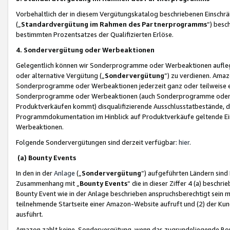
Vorbehaltlich der in diesem Vergütungskatalog beschriebenen Einschr
(„
Standardvergütung im Rahmen des Partnerprogramms
“) besc
bestimmten Prozentsatzes der Qualifizierten Erlöse.
4. Sondervergütung oder Werbeaktionen
Gelegentlich können wir Sonderprogramme oder Werbeaktionen auflegen,
oder alternative Vergütung („
Sondervergütung
”) zu verdienen. Amazo
Sonderprogramme oder Werbeaktionen jederzeit ganz oder teilweise einz
Sonderprogramme oder Werbeaktionen (auch Sonderprogramme oder We
Produktverkäufen kommt) disqualifizierende Ausschlusstatbestände, di
Programmdokumentation im Hinblick auf Produktverkäufe geltende E
Werbeaktionen.
Folgende Sondervergütungen sind derzeit verfügbar:
hier
.
(a) Bounty Events
In den in der
Anlage
(„
Sondervergütung
“) aufgeführten Ländern sind
Zusammenhang mit „
Bounty Events
“ die in dieser Ziffer 4 (a) besch
Bounty Event wie in der Anlage beschrieben anspruchsberechtigt sein mu
teilnehmende Startseite einer Amazon-Website aufruft und (2) der Kun
ausführt.
Amazon zahlt keine Sondervergütung, wenn das zugrundeliegende Boun