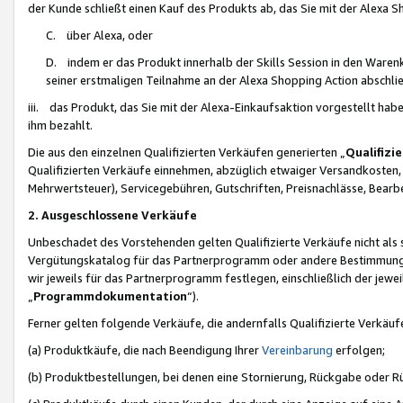
der Kunde schließt einen Kauf des Produkts ab, das Sie mit der Alexa 
C. über Alexa, oder
D. indem er das Produkt innerhalb der Skills Session in den Waren
seiner erstmaligen Teilnahme an der Alexa Shopping Action abschlie
iii. das Produkt, das Sie mit der Alexa-Einkaufsaktion vorgestellt ha
ihm bezahlt.
Die aus den einzelnen Qualifizierten Verkäufen generierten „
Qualifizi
Qualifizierten Verkäufe einnehmen, abzüglich etwaiger Versandkosten
Mehrwertsteuer), Servicegebühren, Gutschriften, Preisnachlässe, Bear
2. Ausgeschlossene Verkäufe
Unbeschadet des Vorstehenden gelten Qualifizierte Verkäufe nicht als
Vergütungskatalog für das Partnerprogramm oder andere Bestimmungen,
wir jeweils für das Partnerprogramm festlegen, einschließlich der jewe
„
Programmdokumentation
“).
Ferner gelten folgende Verkäufe, die andernfalls Qualifizierte Verkä
(a) Produktkäufe, die nach Beendigung Ihrer
Vereinbarung
erfolgen;
(b) Produktbestellungen, bei denen eine Stornierung, Rückgabe oder R