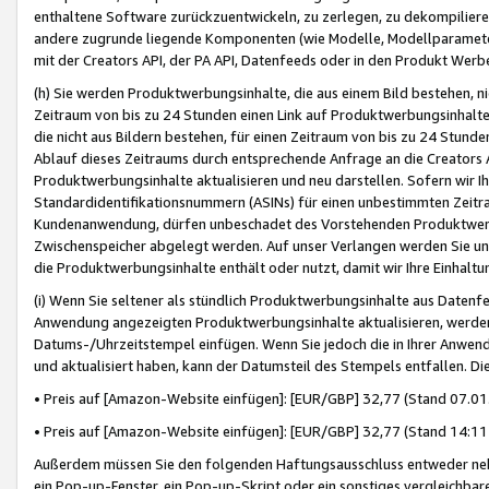
enthaltene Software zurückzuentwickeln, zu zerlegen, zu dekompilier
andere zugrunde liegende Komponenten (wie Modelle, Modellparameter
mit der Creators API, der PA API, Datenfeeds oder in den Produkt Werb
(h) Sie werden Produktwerbungsinhalte, die aus einem Bild bestehen, ni
Zeitraum von bis zu 24 Stunden einen Link auf Produktwerbungsinhalte
die nicht aus Bildern bestehen, für einen Zeitraum von bis zu 24 Stund
Ablauf dieses Zeitraums durch entsprechende Anfrage an die Creators 
Produktwerbungsinhalte aktualisieren und neu darstellen. Sofern wir Ih
Standardidentifikationsnummern (ASINs) für einen unbestimmten Zeitra
Kundenanwendung, dürfen unbeschadet des Vorstehenden Produktwerbu
Zwischenspeicher abgelegt werden. Auf unser Verlangen werden Sie un
die Produktwerbungsinhalte enthält oder nutzt, damit wir Ihre Einhalt
(i) Wenn Sie seltener als stündlich Produktwerbungsinhalte aus Datenfe
Anwendung angezeigten Produktwerbungsinhalte aktualisieren, werden 
Datums-/Uhrzeitstempel einfügen. Wenn Sie jedoch die in Ihrer Anwe
und aktualisiert haben, kann der Datumsteil des Stempels entfallen. Dies
• Preis auf [Amazon-Website einfügen]: [EUR/GBP] 32,77 (Stand 07.01.
• Preis auf [Amazon-Website einfügen]: [EUR/GBP] 32,77 (Stand 14:11 
Außerdem müssen Sie den folgenden Haftungsausschluss entweder neb
ein Pop-up-Fenster, ein Pop-up-Skript oder ein sonstiges vergleichba