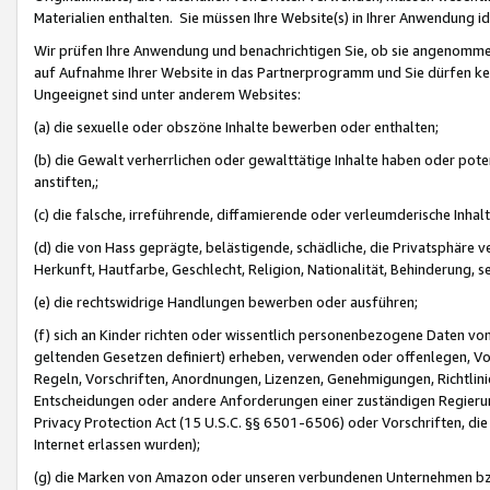
Materialien enthalten. Sie müssen Ihre Website(s) in Ihrer Anwendung ide
Wir prüfen Ihre Anwendung und benachrichtigen Sie, ob sie angenommen
auf Aufnahme Ihrer Website in das Partnerprogramm und Sie dürfen kei
Ungeeignet sind unter anderem Websites:
(a) die sexuelle oder obszöne Inhalte bewerben oder enthalten;
(b) die Gewalt verherrlichen oder gewalttätige Inhalte haben oder pot
anstiften,;
(c) die falsche, irreführende, diffamierende oder verleumderische Inha
(d) die von Hass geprägte, belästigende, schädliche, die Privatsphäre v
Herkunft, Hautfarbe, Geschlecht, Religion, Nationalität, Behinderung, 
(e) die rechtswidrige Handlungen bewerben oder ausführen;
(f) sich an Kinder richten oder wissentlich personenbezogene Daten vo
geltenden Gesetzen definiert) erheben, verwenden oder offenlegen, Vo
Regeln, Vorschriften, Anordnungen, Lizenzen, Genehmigungen, Richtlini
Entscheidungen oder andere Anforderungen einer zuständigen Regierung
Privacy Protection Act (15 U.S.C. §§ 6501-6506) oder Vorschriften, di
Internet erlassen wurden);
(g) die Marken von Amazon oder unseren verbundenen Unternehmen b