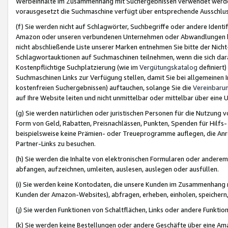
Werbeinhalte im Zusammenhang mit Suchergebnissen verwendet werden,
vorausgesetzt die Suchmaschine verfügt über entsprechende Ausschlu
(f) Sie werden nicht auf Schlagwörter, Suchbegriffe oder andere Ident
Amazon oder unseren verbundenen Unternehmen oder Abwandlungen bzw
nicht abschließende Liste unserer Marken entnehmen Sie bitte der Nich
Schlagwortauktionen auf Suchmaschinen teilnehmen, wenn die sich da
Kostenpflichtige Suchplatzierung (wie im
Vergütungskatalog
definiert
Suchmaschinen Links zur Verfügung stellen, damit Sie bei allgemeinen I
kostenfreien Suchergebnissen) auftauchen, solange Sie die
Vereinbaru
auf Ihre Website leiten und nicht unmittelbar oder mittelbar über eine
(g) Sie werden natürlichen oder juristischen Personen für die Nutzung 
Form von Geld, Rabatten, Preisnachlässen, Punkten, Spenden für Hilfs
beispielsweise keine Prämien- oder Treueprogramme auflegen, die Anrei
Partner-Links zu besuchen.
(h) Sie werden die Inhalte von elektronischen Formularen oder anderem M
abfangen, aufzeichnen, umleiten, auslesen, auslegen oder ausfüllen.
(i) Sie werden keine Kontodaten, die unsere Kunden im Zusammenhang 
Kunden der Amazon-Websites), abfragen, erheben, einholen, speichern,
(j) Sie werden Funktionen von Schaltflächen, Links oder andere Funkti
(k) Sie werden keine Bestellungen oder andere Geschäfte über eine Ama