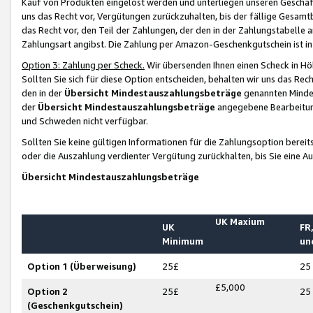
Kauf von Produkten eingelöst werden und unterliegen unseren Geschäf
uns das Recht vor, Vergütungen zurückzuhalten, bis der fällige Gesamt
das Recht vor, den Teil der Zahlungen, der den in der Zahlungstabelle 
Zahlungsart angibst. Die Zahlung per Amazon-Geschenkgutschein ist in
Option 3: Zahlung per Scheck.
Wir übersenden Ihnen einen Scheck in Höh
Sollten Sie sich für diese Option entscheiden, behalten wir uns das Rec
den in der
Übersicht Mindestauszahlungsbeträge
genannten Mindest
der
Übersicht Mindestauszahlungsbeträge
angegebene Bearbeitung
und Schweden nicht verfügbar.
Sollten Sie keine gültigen Informationen für die Zahlungsoption bereit
oder die Auszahlung verdienter Vergütung zurückhalten, bis Sie eine A
Übersicht Mindestauszahlungsbeträge
UK Maxium
UK
FR,
Minimum
un
Option 1 (Überweisung)
25£
25
£5,000
Option 2
25£
25
(Geschenkgutschein)