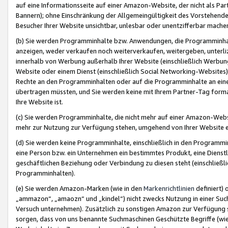
auf eine Informationsseite auf einer Amazon-Website, der nicht als Part
Bannern); ohne Einschränkung der Allgemeingültigkeit des Vorstehende
Besucher Ihrer Website unsichtbar, unlesbar oder unentzifferbar mache
(b) Sie werden Programminhalte bzw. Anwendungen, die Programminhalt
anzeigen, weder verkaufen noch weiterverkaufen, weitergeben, unterli
innerhalb von Werbung außerhalb Ihrer Website (einschließlich Werbun
Website oder einem Dienst (einschließlich Social Networking-Website
Rechte an den Programminhalten oder auf die Programminhalte an eine a
übertragen müssten, und Sie werden keine mit Ihrem Partner-Tag formati
Ihre Website ist.
(c) Sie werden Programminhalte, die nicht mehr auf einer Amazon-Websit
mehr zur Nutzung zur Verfügung stehen, umgehend von Ihrer Website e
(d) Sie werden keine Programminhalte, einschließlich in den Programmin
eine Person bzw. ein Unternehmen ein bestimmtes Produkt, eine Dienstle
geschäftlichen Beziehung oder Verbindung zu diesen steht (einschließli
Programminhalten).
(e) Sie werden Amazon-Marken (wie in den
Markenrichtlinien
definiert) 
„ammazon“, „amaozn“ und „kindel“) nicht zwecks Nutzung in einer Suc
Versuch unternehmen). Zusätzlich zu sonstigen Amazon zur Verfügung 
sorgen, dass von uns benannte Suchmaschinen Geschützte Begriffe (wie 