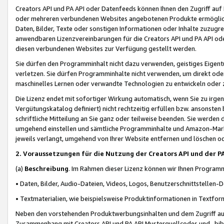
Creators API und PA API oder Datenfeeds können Ihnen den Zugriff auf D
oder mehreren verbundenen Websites angebotenen Produkte ermögliche
Daten, Bilder, Texte oder sonstigen Informationen oder Inhalte zuzugre
anwendbaren Lizenzvereinbarungen für die Creators API und PA API od
diesen verbundenen Websites zur Verfügung gestellt werden.
Sie dürfen den Programminhalt nicht dazu verwenden, geistiges Eigent
verletzen. Sie dürfen Programminhalte nicht verwenden, um direkt ode
maschinelles Lernen oder verwandte Technologien zu entwickeln oder zu
Die Lizenz endet mit sofortiger Wirkung automatisch, wenn Sie zu irg
Vergütungskatalog definiert) nicht rechtzeitig erfüllen bzw. ansonsten
schriftliche Mitteilung an Sie ganz oder teilweise beenden. Sie werden
umgehend einstellen und sämtliche Programminhalte und Amazon-Marke
jeweils verlangt, umgehend von Ihrer Website entfernen und löschen od
2. Voraussetzungen für die Nutzung der Creators API und der P
(a)
Beschreibung
. Im Rahmen dieser Lizenz können wir Ihnen Programmi
• Daten, Bilder, Audio-Dateien, Videos, Logos, Benutzerschnittstellen-
• Textmaterialien, wie beispielsweise Produktinformationen in Textfor
Neben den vorstehenden Produktwerbungsinhalten und dem Zugriff auf 
Zusammenhang mit Creators API und PA API Musterquellcodes und -bibli