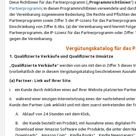
Diese Richtlinien für das Partnerprogramm („
Programmrichtlinien
“)
Partnerprogramm
; in diesen Programmrichtlinien verwendete und durch
der Vereinbarung zugewiesene Bedeutung. Die Rechte und Pflichten de
Partnerprogramm sowie Ziffer 3 der IP-Lizenz für das Partnerprogram
Einschränkung von Ziffer 6 Abs. (a) der Vereinbarung wird hiermit Fol
Partnerprogramm, die IP-Lizenz für das Partnerprogramm oder Ziffer 1
gegen die Vereinbarung.
Vergütungskatalog für das 
1. Qualifizierte Verkäufe und Qualifizierte Umsätze
„
Qualifizierte Verkäufe
“ werden von uns mit den in Ziffer 3 diese
(vorbehaltlich der in diesem Vergütungskatalog beschriebenen Ausnah
(a) Partner- Link auf Ihrer Site
:
i. ein Kunde durch Anklicken eines auf Ihrer Website platzierten Part
ii. während einer einzigen Internetsitzung eines der nachstehend unter (i)
Kunde den Partner-Link anklickt und mit dem zuerst eintretenden der f
A. Ablauf von 24 Stunden seit dem Klick,
B. der Kunde bestellt ein Produkt, mit Ausnahme eines digitalen P
Download einer Amazon Software oder Produkte, die unter dem N
Downloads“, „Amazon Coin“, „Kindle Books“, „Kindle Newspapers“, „