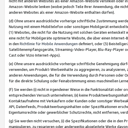
nicht mit anderen Websites als einer Amazon-Website verlinken oder i
Amazon-Website lenken (wobei jedoch Teile Ihrer Anwendung, die nich
anderen Websites als einer Amazon-Website enthalten dürfen).
(d) Ohne unsere ausdrückliche vorherige schriftliche Zustimmung werd
Nutzung mit einem Mobiltelefon oder sonstigen Mobilgerät entwickelt
(1) Websites, die nicht für die Nutzung mit solchen Geräten entwickelt
eine nicht für Mobilgeräte optimierte Website, die über einen Interne
in den
Richtlinie für Mobile Anwendungen
definiert, oder (3) Beistellge
Satellitenempfangsgeräte, Streaming-Video-Player, Blu-Ray-Player ode
Cast oder Vizio Internet-Apps).
(e) Ohne unsere ausdrückliche vorherige schriftliche Genehmigung dürfe
verwenden, um Produkt-Werbeinhalte zu aggregieren, zu analysieren, 
anderen Anwendungen, die für die Verwendung durch Personen oder Or
für die direkte Schulung oder Feinabstimmung eines maschinellen Lern
(f) Sie werden (i) nicht in irgendeiner Weise in die Funktionalität ode
entsprechenden Versuch unternehmen; (ii) keine Produktwerbungsinha
Kontaktaufnahme mit Verkäufern oder Kunden oder sonstiger Werbeaktiv
API, Datenfeeds, Produktwerbungsinhalten oder Spezifikationen erschei
Eigentumsrechte oder gewerblicher Schutzrechte, nicht entfernen, verd
(g) Sie werden nicht versuchen, (i) die Spezifikationen oder die in de
manipulieren, zu reparieren oder anderweitig abgeleitete Werke davon z