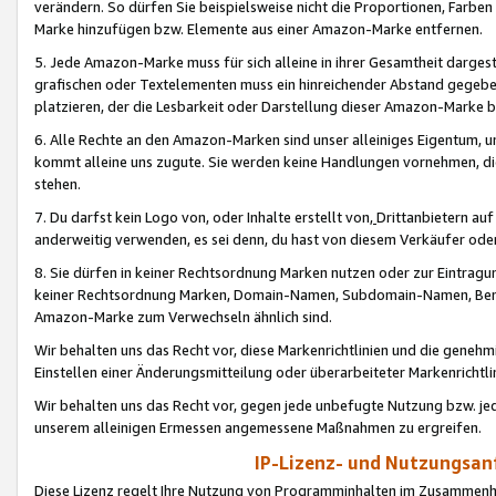
verändern. So dürfen Sie beispielsweise nicht die Proportionen, Farb
Marke hinzufügen bzw. Elemente aus einer Amazon-Marke entfernen.
5. Jede Amazon-Marke muss für sich alleine in ihrer Gesamtheit darge
grafischen oder Textelementen muss ein hinreichender Abstand gegebe
platzieren, der die Lesbarkeit oder Darstellung dieser Amazon-Marke b
6. Alle Rechte an den Amazon-Marken sind unser alleiniges Eigentum, 
kommt alleine uns zugute. Sie werden keine Handlungen vornehmen, 
stehen.
7. Du darfst kein Logo von, oder Inhalte erstellt von,
Drittanbietern au
anderweitig verwenden, es sei denn, du hast von diesem Verkäufer oder
8. Sie dürfen in keiner Rechtsordnung Marken nutzen oder zur Eintragu
keiner Rechtsordnung Marken, Domain-Namen, Subdomain-Namen, Benu
Amazon-Marke zum Verwechseln ähnlich sind.
Wir behalten uns das Recht vor, diese Markenrichtlinien und die gene
Einstellen einer Änderungsmitteilung oder überarbeiteter Markenricht
Wir behalten uns das Recht vor, gegen jede unbefugte Nutzung bzw. jede 
unserem alleinigen Ermessen angemessene Maßnahmen zu ergreifen.
IP-Lizenz- und Nutzungsan
Diese Lizenz regelt Ihre Nutzung von Programminhalten im Zusammen