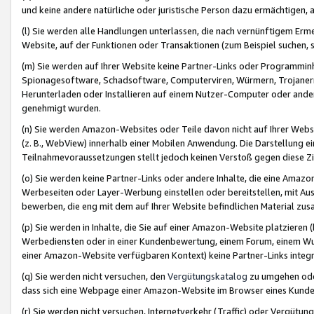
und keine andere natürliche oder juristische Person dazu ermächtigen, a
(l) Sie werden alle Handlungen unterlassen, die nach vernünftigem Erme
Website, auf der Funktionen oder Transaktionen (zum Beispiel suchen, s
(m) Sie werden auf Ihrer Website keine Partner-Links oder Programmin
Spionagesoftware, Schadsoftware, Computerviren, Würmern, Trojaner
Herunterladen oder Installieren auf einem Nutzer-Computer oder ande
genehmigt wurden.
(n) Sie werden Amazon-Websites oder Teile davon nicht auf Ihrer Websi
(z. B., WebView) innerhalb einer Mobilen Anwendung. Die Darstellung ein
Teilnahmevoraussetzungen stellt jedoch keinen Verstoß gegen diese Zif
(o) Sie werden keine Partner-Links oder andere Inhalte, die eine Am
Werbeseiten oder Layer-Werbung einstellen oder bereitstellen, mit Au
bewerben, die eng mit dem auf Ihrer Website befindlichen Material z
(p) Sie werden in Inhalte, die Sie auf einer Amazon-Website platzier
Werbediensten oder in einer Kundenbewertung, einem Forum, einem Wun
einer Amazon-Website verfügbaren Kontext) keine Partner-Links integr
(q) Sie werden nicht versuchen, den
Vergütungskatalog
zu umgehen oder
dass sich eine Webpage einer Amazon-Website im Browser eines Kunden 
(r) Sie werden nicht versuchen, Internetverkehr (Traffic) oder Vergü