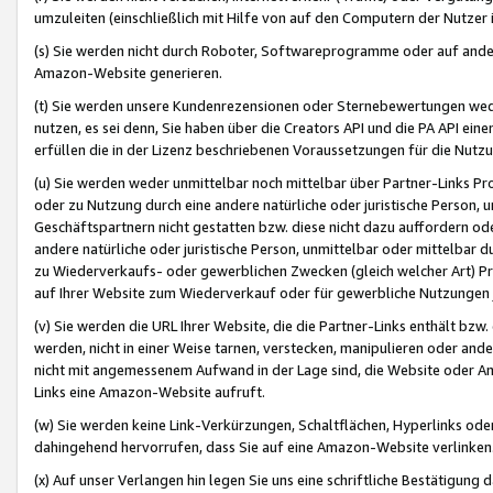
umzuleiten (einschließlich mit Hilfe von auf den Computern der Nutzer i
(s) Sie werden nicht durch Roboter, Softwareprogramme oder auf andere
Amazon-Website generieren.
(t) Sie werden unsere Kundenrezensionen oder Sternebewertungen wed
nutzen, es sei denn, Sie haben über die Creators API und die PA API e
erfüllen die in der Lizenz beschriebenen Voraussetzungen für die Nutzu
(u) Sie werden weder unmittelbar noch mittelbar über Partner-Links P
oder zu Nutzung durch eine andere natürliche oder juristische Person,
Geschäftspartnern nicht gestatten bzw. diese nicht dazu auffordern od
andere natürliche oder juristische Person, unmittelbar oder mittelbar
zu Wiederverkaufs- oder gewerblichen Zwecken (gleich welcher Art) 
auf Ihrer Website zum Wiederverkauf oder für gewerbliche Nutzungen 
(v) Sie werden die URL Ihrer Website, die die Partner-Links enthält b
werden, nicht in einer Weise tarnen, verstecken, manipulieren oder and
nicht mit angemessenem Aufwand in der Lage sind, die Website oder A
Links eine Amazon-Website aufruft.
(w) Sie werden keine Link-Verkürzungen, Schaltflächen, Hyperlinks ode
dahingehend hervorrufen, dass Sie auf eine Amazon-Website verlinken
(x) Auf unser Verlangen hin legen Sie uns eine schriftliche Bestätigung