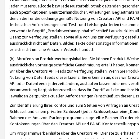
jeden Musterquellcode bzw. jede Musterbibliothek geltenden gesonder
auch Spezifikationen, Benutzerhandbücher, Anleitungen, Begleitmaterial
denen die für die ordnungsgemäße Nutzung von Creators API und PA A
technischen Anforderungen und Test- und Leistungskriterien (zusammen
verwendete Begriff „Produktwerbungsinhalte“ schließt ausdrücklich al
Lizenz zur Verfügung stellen, sowie alle von uns zur Verfügung gestel
ausdrücklich nicht auf Daten, Bilder, Texte oder sonstige Informatione
es sich nicht um eine Amazon-Website handelt.
(b) Abrufen von Produktwerbungsinhalten. Sie können Produkt-Werbein
ausdrückliche vorherige schriftliche Genehmigung erteilt haben, könn
wir über die Creators API Feeds zur Verfügung stellen. Wenn Sie Produk
Nutzung von Datenfeeds dieser Lizenz. Sie erkennen an, dass wir Creat
API oder Datenfeeds jederzeit ändern, auslaufen lassen oder neu veröffe
Verantwortung liegt, sicherzustellen, dass Ihr Zugriff auf die und Ihr
jeweiligen Zeitpunkt aktuellen Anforderungen (einschließlich dieser Liz
Zur Identifizierung Ihres Kontos und zum Stellen von Anfragen an Crea
Schlüssel und einem privaten Schlüssel (jedes Schlüsselpaar eine „Kon
Rahmen des Amazon-Partnerprogramms zugeteilte Partner-ID oder ein
Kontokennungen über den Creators API und PA API Kontoerstellungspro
Um Programmwerbeinhalte über die Creators API Dienste zu erhalten, m