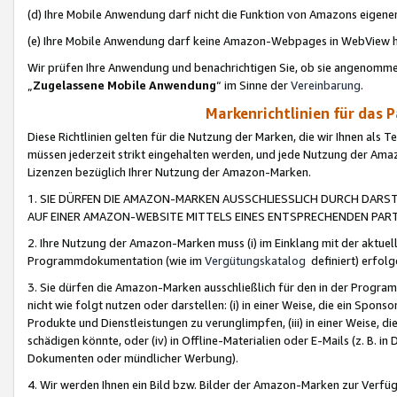
(d) Ihre Mobile Anwendung darf nicht die Funktion von Amazons eige
(e) Ihre Mobile Anwendung darf keine Amazon-Webpages in WebView 
Wir prüfen Ihre Anwendung und benachrichtigen Sie, ob sie angenomm
„
Zugelassene Mobile Anwendung
“ im Sinne der
Vereinbarung
.
Markenrichtlinien für das 
Diese Richtlinien gelten für die Nutzung der Marken, die wir Ihnen als 
müssen jederzeit strikt eingehalten werden, und jede Nutzung der Ama
Lizenzen bezüglich Ihrer Nutzung der Amazon-Marken.
1. SIE DÜRFEN DIE AMAZON-MARKEN AUSSCHLIESSLICH DURCH DARS
AUF EINER AMAZON-WEBSITE MITTELS EINES ENTSPRECHENDEN PART
2. Ihre Nutzung der Amazon-Marken muss (i) im Einklang mit der aktuells
Programmdokumentation (wie im
Vergütungskatalog
definiert) erfolg
3. Sie dürfen die Amazon-Marken ausschließlich für den in der Progr
nicht wie folgt nutzen oder darstellen: (i) in einer Weise, die ein Spo
Produkte und Dienstleistungen zu verunglimpfen, (iii) in einer Weise
schädigen könnte, oder (iv) in Offline-Materialien oder E-Mails (z. B.
Dokumenten oder mündlicher Werbung).
4. Wir werden Ihnen ein Bild bzw. Bilder der Amazon-Marken zur Verfüg