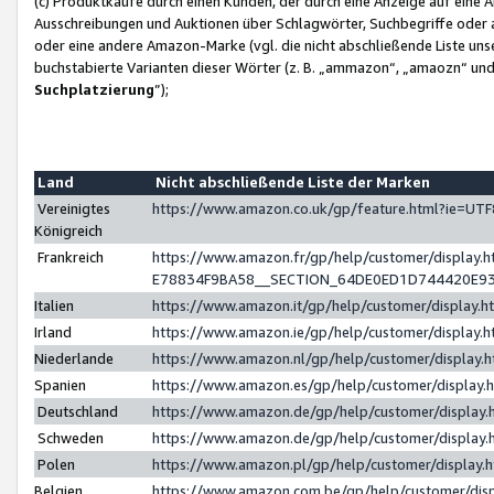
(c) Produktkäufe durch einen Kunden, der durch eine Anzeige auf eine 
Ausschreibungen und Auktionen über Schlagwörter, Suchbegriffe oder 
oder eine andere Amazon-Marke (vgl. die nicht abschließende Liste un
buchstabierte Varianten dieser Wörter (z. B. „ammazon“, „amaozn“ und „
Suchplatzierung
”);
Land
Nicht abschließende Liste der Marken
Vereinigtes
https://www.amazon.co.uk/gp/feature.html?ie=U
Königreich
Frankreich
https://www.amazon.fr/gp/help/customer/displa
E78834F9BA58__SECTION_64DE0ED1D744420E9
Italien
https://www.amazon.it/gp/help/customer/display
Irland
https://www.amazon.ie/gp/help/customer/displa
Niederlande
https://www.amazon.nl/gp/help/customer/display
Spanien
https://www.amazon.es/gp/help/customer/display
Deutschland
https://www.amazon.de/gp/help/customer/displa
Schweden
https://www.amazon.de/gp/help/customer/displa
Polen
https://www.amazon.pl/gp/help/customer/display
Belgien
https://www.amazon.com.be/gp/help/customer/d