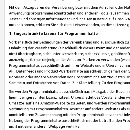
Mit dem Akzeptieren der Vereinbarung bzw. mit dem Aufrufen oder Nutz
Anwendungsprogrammierschnittstellen und anderer Tools (zusammen die
Texten und sonstigen Informationen und Inhalten in Bezug auf Produkte
nutzen können, erklären Sie sich damit einverstanden, an diese Lizenz 
1. Eingeschränkte Lizenz für Programminhalte
Vorbehaltlich der Bedingungen der Vereinbarung und ausschließlich z
Einhaltung der Vereinbarung (einschließlich dieser Lizenz und der ande
nicht übertragbare, nicht unterlizenzierbare, nicht exklusive, gebühren
anzuzeigen; (b) nur diejenigen der Amazon-Marken zu verwenden (wie in 
Programminhalte, ausschließlich auf Ihrer Website und in Übereinstimmu
API, Datenfeeds und Produkt-Werbeinhalte ausschließlich gemäß den Spe
Kopieren oder andere Verwenden von Programminhalten zugunsten Dri
Sammeln und Extrahieren von Daten. Zur Klarstellung: Zu den Program
Sie werden Programminhalte ausschließlich nach Maßgabe der Besti
hiermit eingeräumten Lizenz nutzen. Unbeschadet des Vorstehenden we
Umsätze auf eine Amazon-Website zu leiten, und werden Programminhal
Verbindung mit Programminhalten Besucher auf andere Websites als ein
unmittelbarem Zusammenhang mit den Programminhalten stehen, Links z
Nutzung der Programminhalte ausschließlich mit der betreffenden Pr
nicht mit einer anderen Webpage verlinken.