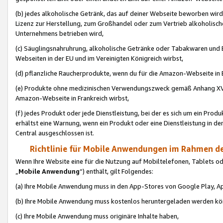
(b) jedes alkoholische Getränk, das auf deiner Webseite beworben wird
Lizenz zur Herstellung, zum Großhandel oder zum Vertrieb alkoholisch
Unternehmens betrieben wird,
(c) Säuglingsnahruhrung, alkoholische Getränke oder Tabakwaren und E
Webseiten in der EU und im Vereinigten Königreich wirbst,
(d) pflanzliche Raucherprodukte, wenn du für die Amazon-Webseite in B
(e) Produkte ohne medizinischen Verwendungszweck gemäß Anhang XVI 
Amazon-Webseite in Frankreich wirbst,
(f) jedes Produkt oder jede Dienstleistung, bei der es sich um ein Prod
erhältst eine Warnung, wenn ein Produkt oder eine Dienstleistung in de
Central ausgeschlossen ist.
Richtlinie für Mobile Anwendungen im Rahmen de
Wenn Ihre Website eine für die Nutzung auf Mobiltelefonen, Tablets 
„
Mobile Anwendung
“) enthält, gilt Folgendes:
(a) Ihre Mobile Anwendung muss in den App-Stores von Google Play, A
(b) Ihre Mobile Anwendung muss kostenlos heruntergeladen werden könn
(c) Ihre Mobile Anwendung muss originäre Inhalte haben,