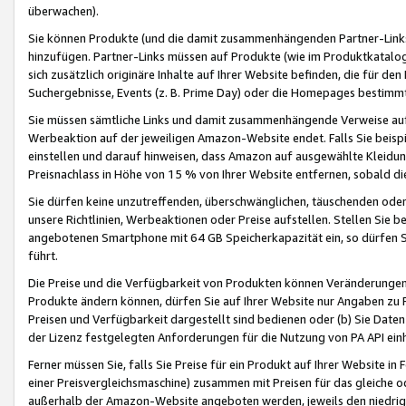
überwachen).
Sie können Produkte (und die damit zusammenhängenden Partner-Links)
hinzufügen. Partner-Links müssen auf Produkte (wie im Produktkatalog de
sich zusätzlich originäre Inhalte auf Ihrer Website befinden, die für 
Suchergebnisse, Events (z. B. Prime Day) oder die Homepages bestimmte
Sie müssen sämtliche Links und damit zusammenhängende Verweise auf z
Werbeaktion auf der jeweiligen Amazon-Website endet. Falls Sie beisp
einstellen und darauf hinweisen, dass Amazon auf ausgewählte Kleidun
Preisnachlass in Höhe von 15 % von Ihrer Website entfernen, sobald di
Sie dürfen keine unzutreffenden, überschwänglichen, täuschenden od
unsere Richtlinien, Werbeaktionen oder Preise aufstellen. Stellen Sie 
angebotenen Smartphone mit 64 GB Speicherkapazität ein, so dürfen S
führt.
Die Preise und die Verfügbarkeit von Produkten können Veränderungen 
Produkte ändern können, dürfen Sie auf Ihrer Website nur Angaben zu P
Preisen und Verfügbarkeit dargestellt sind bedienen oder (b) Sie Daten
der Lizenz festgelegten Anforderungen für die Nutzung von PA API einh
Ferner müssen Sie, falls Sie Preise für ein Produkt auf Ihrer Website in 
einer Preisvergleichsmaschine) zusammen mit Preisen für das gleiche o
außerhalb der Amazon-Website angeboten werden, jeweils den niedrigst