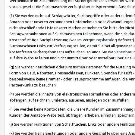
Werbeinhalte im Zusammenhang mit Suchergebnissen verwendet werden,
vorausgesetzt die Suchmaschine verfügt über entsprechende Ausschlu
(f) Sie werden nicht auf Schlagwörter, Suchbegriffe oder andere Ident
Amazon oder unseren verbundenen Unternehmen oder Abwandlungen bzw
nicht abschließende Liste unserer Marken entnehmen Sie bitte der Nich
Schlagwortauktionen auf Suchmaschinen teilnehmen, wenn die sich da
Kostenpflichtige Suchplatzierung (wie im
Vergütungskatalog
definiert
Suchmaschinen Links zur Verfügung stellen, damit Sie bei allgemeinen I
kostenfreien Suchergebnissen) auftauchen, solange Sie die
Vereinbaru
auf Ihre Website leiten und nicht unmittelbar oder mittelbar über eine
(g) Sie werden natürlichen oder juristischen Personen für die Nutzung 
Form von Geld, Rabatten, Preisnachlässen, Punkten, Spenden für Hilfs
beispielsweise keine Prämien- oder Treueprogramme auflegen, die Anrei
Partner-Links zu besuchen.
(h) Sie werden die Inhalte von elektronischen Formularen oder anderem M
abfangen, aufzeichnen, umleiten, auslesen, auslegen oder ausfüllen.
(i) Sie werden keine Kontodaten, die unsere Kunden im Zusammenhang 
Kunden der Amazon-Websites), abfragen, erheben, einholen, speichern,
(j) Sie werden Funktionen von Schaltflächen, Links oder andere Funkti
(k) Sie werden keine Bestellungen oder andere Geschäfte über eine Ama