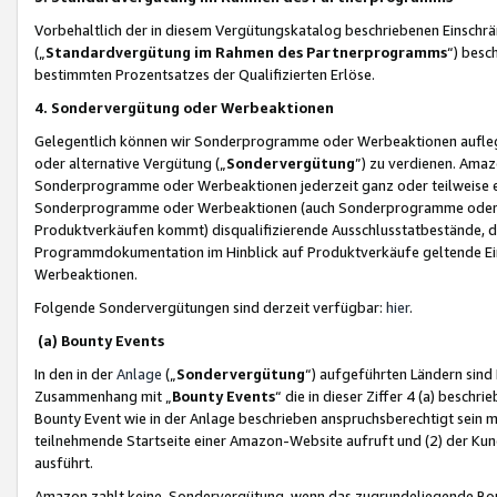
Vorbehaltlich der in diesem Vergütungskatalog beschriebenen Einschr
(„
Standardvergütung im Rahmen des Partnerprogramms
“) besc
bestimmten Prozentsatzes der Qualifizierten Erlöse.
4. Sondervergütung oder Werbeaktionen
Gelegentlich können wir Sonderprogramme oder Werbeaktionen auflegen,
oder alternative Vergütung („
Sondervergütung
”) zu verdienen. Amazo
Sonderprogramme oder Werbeaktionen jederzeit ganz oder teilweise einz
Sonderprogramme oder Werbeaktionen (auch Sonderprogramme oder We
Produktverkäufen kommt) disqualifizierende Ausschlusstatbestände, di
Programmdokumentation im Hinblick auf Produktverkäufe geltende E
Werbeaktionen.
Folgende Sondervergütungen sind derzeit verfügbar:
hier
.
(a) Bounty Events
In den in der
Anlage
(„
Sondervergütung
“) aufgeführten Ländern sind
Zusammenhang mit „
Bounty Events
“ die in dieser Ziffer 4 (a) besch
Bounty Event wie in der Anlage beschrieben anspruchsberechtigt sein mu
teilnehmende Startseite einer Amazon-Website aufruft und (2) der Kun
ausführt.
Amazon zahlt keine Sondervergütung, wenn das zugrundeliegende Boun