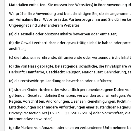
Materialien enthalten. Sie müssen Ihre Website(s) in Ihrer Anwendung ide
Wir prüfen Ihre Anwendung und benachrichtigen Sie, ob sie angenommen
auf Aufnahme Ihrer Website in das Partnerprogramm und Sie dürfen kei
Ungeeignet sind unter anderem Websites:
(a) die sexuelle oder obszöne Inhalte bewerben oder enthalten;
(b) die Gewalt verherrlichen oder gewalttätige Inhalte haben oder pot
anstiften,;
(c) die falsche, irreführende, diffamierende oder verleumderische Inha
(d) die von Hass geprägte, belästigende, schädliche, die Privatsphäre v
Herkunft, Hautfarbe, Geschlecht, Religion, Nationalität, Behinderung, 
(e) die rechtswidrige Handlungen bewerben oder ausführen;
(f) sich an Kinder richten oder wissentlich personenbezogene Daten vo
geltenden Gesetzen definiert) erheben, verwenden oder offenlegen, Vo
Regeln, Vorschriften, Anordnungen, Lizenzen, Genehmigungen, Richtlini
Entscheidungen oder andere Anforderungen einer zuständigen Regierung
Privacy Protection Act (15 U.S.C. §§ 6501-6506) oder Vorschriften, di
Internet erlassen wurden);
(g) die Marken von Amazon oder unseren verbundenen Unternehmen b