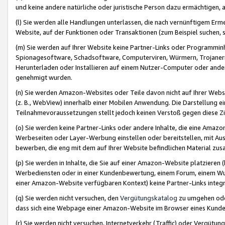
und keine andere natürliche oder juristische Person dazu ermächtigen, a
(l) Sie werden alle Handlungen unterlassen, die nach vernünftigem Erme
Website, auf der Funktionen oder Transaktionen (zum Beispiel suchen, s
(m) Sie werden auf Ihrer Website keine Partner-Links oder Programmin
Spionagesoftware, Schadsoftware, Computerviren, Würmern, Trojaner
Herunterladen oder Installieren auf einem Nutzer-Computer oder ande
genehmigt wurden.
(n) Sie werden Amazon-Websites oder Teile davon nicht auf Ihrer Websi
(z. B., WebView) innerhalb einer Mobilen Anwendung. Die Darstellung ein
Teilnahmevoraussetzungen stellt jedoch keinen Verstoß gegen diese Zif
(o) Sie werden keine Partner-Links oder andere Inhalte, die eine Am
Werbeseiten oder Layer-Werbung einstellen oder bereitstellen, mit Au
bewerben, die eng mit dem auf Ihrer Website befindlichen Material z
(p) Sie werden in Inhalte, die Sie auf einer Amazon-Website platzier
Werbediensten oder in einer Kundenbewertung, einem Forum, einem Wun
einer Amazon-Website verfügbaren Kontext) keine Partner-Links integr
(q) Sie werden nicht versuchen, den
Vergütungskatalog
zu umgehen oder
dass sich eine Webpage einer Amazon-Website im Browser eines Kunden 
(r) Sie werden nicht versuchen, Internetverkehr (Traffic) oder Vergü