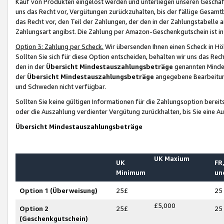
Kauf von Produkten eingelöst werden und unterliegen unseren Geschäf
uns das Recht vor, Vergütungen zurückzuhalten, bis der fällige Gesamt
das Recht vor, den Teil der Zahlungen, der den in der Zahlungstabelle 
Zahlungsart angibst. Die Zahlung per Amazon-Geschenkgutschein ist in
Option 3: Zahlung per Scheck.
Wir übersenden Ihnen einen Scheck in Höh
Sollten Sie sich für diese Option entscheiden, behalten wir uns das Rec
den in der
Übersicht Mindestauszahlungsbeträge
genannten Mindest
der
Übersicht Mindestauszahlungsbeträge
angegebene Bearbeitung
und Schweden nicht verfügbar.
Sollten Sie keine gültigen Informationen für die Zahlungsoption bereit
oder die Auszahlung verdienter Vergütung zurückhalten, bis Sie eine A
Übersicht Mindestauszahlungsbeträge
UK Maxium
UK
FR,
Minimum
un
Option 1 (Überweisung)
25£
25
£5,000
Option 2
25£
25
(Geschenkgutschein)