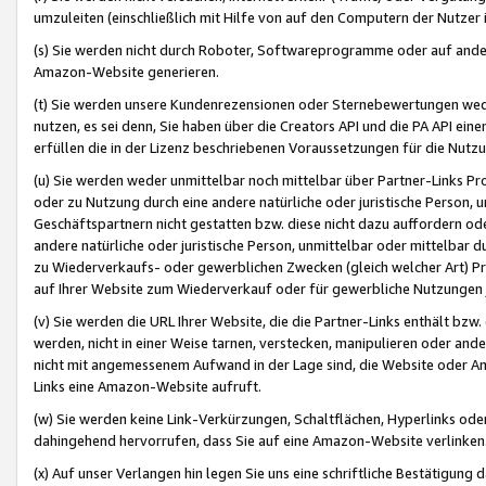
umzuleiten (einschließlich mit Hilfe von auf den Computern der Nutzer i
(s) Sie werden nicht durch Roboter, Softwareprogramme oder auf andere
Amazon-Website generieren.
(t) Sie werden unsere Kundenrezensionen oder Sternebewertungen wed
nutzen, es sei denn, Sie haben über die Creators API und die PA API e
erfüllen die in der Lizenz beschriebenen Voraussetzungen für die Nutzu
(u) Sie werden weder unmittelbar noch mittelbar über Partner-Links P
oder zu Nutzung durch eine andere natürliche oder juristische Person,
Geschäftspartnern nicht gestatten bzw. diese nicht dazu auffordern od
andere natürliche oder juristische Person, unmittelbar oder mittelbar
zu Wiederverkaufs- oder gewerblichen Zwecken (gleich welcher Art) 
auf Ihrer Website zum Wiederverkauf oder für gewerbliche Nutzungen 
(v) Sie werden die URL Ihrer Website, die die Partner-Links enthält b
werden, nicht in einer Weise tarnen, verstecken, manipulieren oder and
nicht mit angemessenem Aufwand in der Lage sind, die Website oder A
Links eine Amazon-Website aufruft.
(w) Sie werden keine Link-Verkürzungen, Schaltflächen, Hyperlinks ode
dahingehend hervorrufen, dass Sie auf eine Amazon-Website verlinken
(x) Auf unser Verlangen hin legen Sie uns eine schriftliche Bestätigung