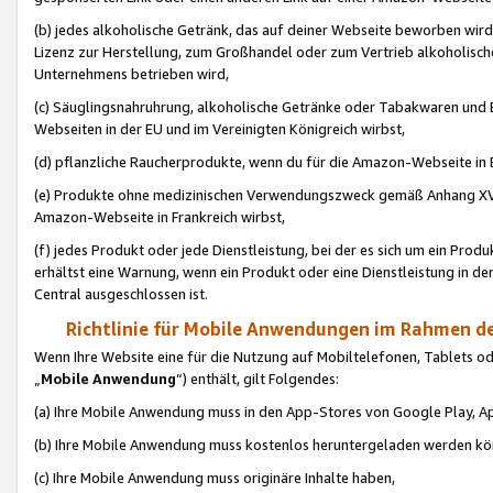
(b) jedes alkoholische Getränk, das auf deiner Webseite beworben wird
Lizenz zur Herstellung, zum Großhandel oder zum Vertrieb alkoholisch
Unternehmens betrieben wird,
(c) Säuglingsnahruhrung, alkoholische Getränke oder Tabakwaren und E
Webseiten in der EU und im Vereinigten Königreich wirbst,
(d) pflanzliche Raucherprodukte, wenn du für die Amazon-Webseite in B
(e) Produkte ohne medizinischen Verwendungszweck gemäß Anhang XVI 
Amazon-Webseite in Frankreich wirbst,
(f) jedes Produkt oder jede Dienstleistung, bei der es sich um ein Prod
erhältst eine Warnung, wenn ein Produkt oder eine Dienstleistung in de
Central ausgeschlossen ist.
Richtlinie für Mobile Anwendungen im Rahmen de
Wenn Ihre Website eine für die Nutzung auf Mobiltelefonen, Tablets 
„
Mobile Anwendung
“) enthält, gilt Folgendes:
(a) Ihre Mobile Anwendung muss in den App-Stores von Google Play, A
(b) Ihre Mobile Anwendung muss kostenlos heruntergeladen werden könn
(c) Ihre Mobile Anwendung muss originäre Inhalte haben,