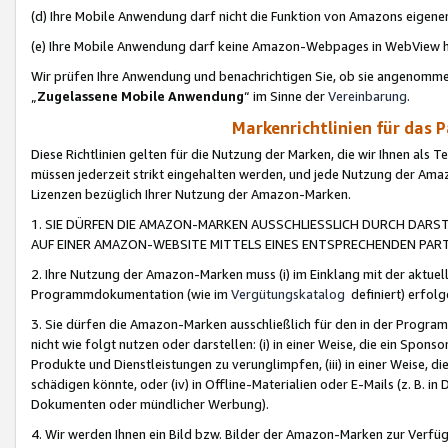
(d) Ihre Mobile Anwendung darf nicht die Funktion von Amazons eige
(e) Ihre Mobile Anwendung darf keine Amazon-Webpages in WebView 
Wir prüfen Ihre Anwendung und benachrichtigen Sie, ob sie angenomm
„
Zugelassene Mobile Anwendung
“ im Sinne der
Vereinbarung
.
Markenrichtlinien für das 
Diese Richtlinien gelten für die Nutzung der Marken, die wir Ihnen als 
müssen jederzeit strikt eingehalten werden, und jede Nutzung der Ama
Lizenzen bezüglich Ihrer Nutzung der Amazon-Marken.
1. SIE DÜRFEN DIE AMAZON-MARKEN AUSSCHLIESSLICH DURCH DARS
AUF EINER AMAZON-WEBSITE MITTELS EINES ENTSPRECHENDEN PART
2. Ihre Nutzung der Amazon-Marken muss (i) im Einklang mit der aktuells
Programmdokumentation (wie im
Vergütungskatalog
definiert) erfolg
3. Sie dürfen die Amazon-Marken ausschließlich für den in der Progr
nicht wie folgt nutzen oder darstellen: (i) in einer Weise, die ein Spo
Produkte und Dienstleistungen zu verunglimpfen, (iii) in einer Weise
schädigen könnte, oder (iv) in Offline-Materialien oder E-Mails (z. B.
Dokumenten oder mündlicher Werbung).
4. Wir werden Ihnen ein Bild bzw. Bilder der Amazon-Marken zur Verfüg