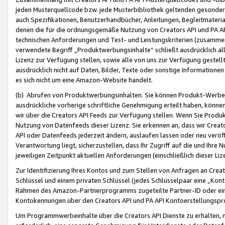
jeden Musterquellcode bzw. jede Musterbibliothek geltenden gesonder
auch Spezifikationen, Benutzerhandbücher, Anleitungen, Begleitmaterial
denen die für die ordnungsgemäße Nutzung von Creators API und PA A
technischen Anforderungen und Test- und Leistungskriterien (zusammen
verwendete Begriff „Produktwerbungsinhalte“ schließt ausdrücklich al
Lizenz zur Verfügung stellen, sowie alle von uns zur Verfügung gestel
ausdrücklich nicht auf Daten, Bilder, Texte oder sonstige Informatione
es sich nicht um eine Amazon-Website handelt.
(b) Abrufen von Produktwerbungsinhalten. Sie können Produkt-Werbein
ausdrückliche vorherige schriftliche Genehmigung erteilt haben, könn
wir über die Creators API Feeds zur Verfügung stellen. Wenn Sie Produk
Nutzung von Datenfeeds dieser Lizenz. Sie erkennen an, dass wir Creat
API oder Datenfeeds jederzeit ändern, auslaufen lassen oder neu veröffe
Verantwortung liegt, sicherzustellen, dass Ihr Zugriff auf die und Ihr
jeweiligen Zeitpunkt aktuellen Anforderungen (einschließlich dieser Liz
Zur Identifizierung Ihres Kontos und zum Stellen von Anfragen an Crea
Schlüssel und einem privaten Schlüssel (jedes Schlüsselpaar eine „Kon
Rahmen des Amazon-Partnerprogramms zugeteilte Partner-ID oder ein
Kontokennungen über den Creators API und PA API Kontoerstellungspro
Um Programmwerbeinhalte über die Creators API Dienste zu erhalten, m