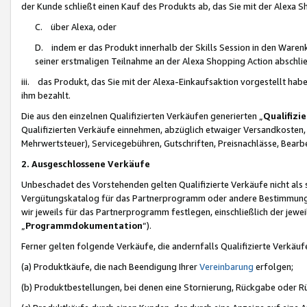
der Kunde schließt einen Kauf des Produkts ab, das Sie mit der Alexa 
C. über Alexa, oder
D. indem er das Produkt innerhalb der Skills Session in den Waren
seiner erstmaligen Teilnahme an der Alexa Shopping Action abschlie
iii. das Produkt, das Sie mit der Alexa-Einkaufsaktion vorgestellt ha
ihm bezahlt.
Die aus den einzelnen Qualifizierten Verkäufen generierten „
Qualifizi
Qualifizierten Verkäufe einnehmen, abzüglich etwaiger Versandkosten
Mehrwertsteuer), Servicegebühren, Gutschriften, Preisnachlässe, Bear
2. Ausgeschlossene Verkäufe
Unbeschadet des Vorstehenden gelten Qualifizierte Verkäufe nicht als
Vergütungskatalog für das Partnerprogramm oder andere Bestimmungen,
wir jeweils für das Partnerprogramm festlegen, einschließlich der jewe
„
Programmdokumentation
“).
Ferner gelten folgende Verkäufe, die andernfalls Qualifizierte Verkä
(a) Produktkäufe, die nach Beendigung Ihrer
Vereinbarung
erfolgen;
(b) Produktbestellungen, bei denen eine Stornierung, Rückgabe oder R