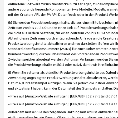
enthaltene Software zurückzuentwickeln, zu zerlegen, zu dekompilier
andere zugrunde liegende Komponenten (wie Modelle, Modellparameter
mit der Creators API, der PA API, Datenfeeds oder in den Produkt Werb
(h) Sie werden Produktwerbungsinhalte, die aus einem Bild bestehen, ni
Zeitraum von bis zu 24 Stunden einen Link auf Produktwerbungsinhalte
die nicht aus Bildern bestehen, für einen Zeitraum von bis zu 24 Stund
Ablauf dieses Zeitraums durch entsprechende Anfrage an die Creators 
Produktwerbungsinhalte aktualisieren und neu darstellen. Sofern wir Ih
Standardidentifikationsnummern (ASINs) für einen unbestimmten Zeitra
Kundenanwendung, dürfen unbeschadet des Vorstehenden Produktwerbu
Zwischenspeicher abgelegt werden. Auf unser Verlangen werden Sie un
die Produktwerbungsinhalte enthält oder nutzt, damit wir Ihre Einhalt
(i) Wenn Sie seltener als stündlich Produktwerbungsinhalte aus Datenfe
Anwendung angezeigten Produktwerbungsinhalte aktualisieren, werden 
Datums-/Uhrzeitstempel einfügen. Wenn Sie jedoch die in Ihrer Anwe
und aktualisiert haben, kann der Datumsteil des Stempels entfallen. Dies
• Preis auf [Amazon-Website einfügen]: [EUR/GBP] 32,77 (Stand 07.01.
• Preis auf [Amazon-Website einfügen]: [EUR/GBP] 32,77 (Stand 14:11 
Außerdem müssen Sie den folgenden Haftungsausschluss entweder neb
ein Pop-up-Fenster, ein Pop-up-Skript oder ein sonstiges vergleichba