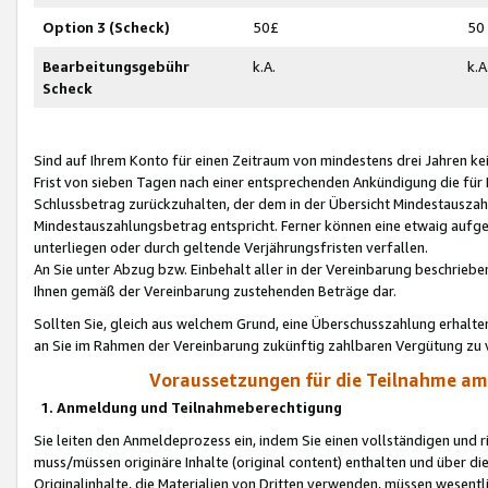
Option 3 (Scheck)
50£
50
Bearbeitungsgebühr
k.A.
k.A
Scheck
Sind auf Ihrem Konto für einen Zeitraum von mindestens drei Jahren kein
Frist von sieben Tagen nach einer entsprechenden Ankündigung die für
Schlussbetrag zurückzuhalten, der dem in der Übersicht Mindestausz
Mindestauszahlungsbetrag entspricht. Ferner können eine etwaig aufg
unterliegen oder durch geltende Verjährungsfristen verfallen.
An Sie unter Abzug bzw. Einbehalt aller in der Vereinbarung beschrieb
Ihnen gemäß der Vereinbarung zustehenden Beträge dar.
Sollten Sie, gleich aus welchem Grund, eine Überschusszahlung erhalte
an Sie im Rahmen der Vereinbarung zukünftig zahlbaren Vergütung zu 
Voraussetzungen für die Teilnahme a
1. Anmeldung und Teilnahmeberechtigung
Sie leiten den Anmeldeprozess ein, indem Sie einen vollständigen und 
muss/müssen originäre Inhalte (original content) enthalten und über d
Originalinhalte, die Materialien von Dritten verwenden, müssen wese