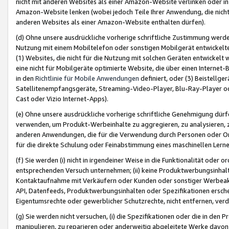
nicht mit anderen Websites als einer Amazon-Website verlinken oder i
Amazon-Website lenken (wobei jedoch Teile Ihrer Anwendung, die nich
anderen Websites als einer Amazon-Website enthalten dürfen).
(d) Ohne unsere ausdrückliche vorherige schriftliche Zustimmung werd
Nutzung mit einem Mobiltelefon oder sonstigen Mobilgerät entwickelt
(1) Websites, die nicht für die Nutzung mit solchen Geräten entwickelt
eine nicht für Mobilgeräte optimierte Website, die über einen Interne
in den
Richtlinie für Mobile Anwendungen
definiert, oder (3) Beistellge
Satellitenempfangsgeräte, Streaming-Video-Player, Blu-Ray-Player ode
Cast oder Vizio Internet-Apps).
(e) Ohne unsere ausdrückliche vorherige schriftliche Genehmigung dürfe
verwenden, um Produkt-Werbeinhalte zu aggregieren, zu analysieren, 
anderen Anwendungen, die für die Verwendung durch Personen oder Or
für die direkte Schulung oder Feinabstimmung eines maschinellen Lern
(f) Sie werden (i) nicht in irgendeiner Weise in die Funktionalität ode
entsprechenden Versuch unternehmen; (ii) keine Produktwerbungsinha
Kontaktaufnahme mit Verkäufern oder Kunden oder sonstiger Werbeaktiv
API, Datenfeeds, Produktwerbungsinhalten oder Spezifikationen erschei
Eigentumsrechte oder gewerblicher Schutzrechte, nicht entfernen, verd
(g) Sie werden nicht versuchen, (i) die Spezifikationen oder die in de
manipulieren, zu reparieren oder anderweitig abgeleitete Werke davon z