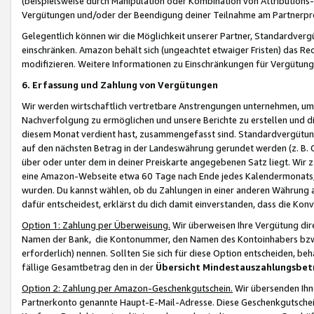
(beispielsweise durch Manipulation oder Kombination von Attributions-
Vergütungen und/oder der Beendigung deiner Teilnahme am Partnerp
Gelegentlich können wir die Möglichkeit unserer Partner, Standardv
einschränken. Amazon behält sich (ungeachtet etwaiger Fristen) das Re
modifizieren. Weitere Informationen zu Einschränkungen für Vergütung
6. Erfassung und Zahlung von Vergütungen
Wir werden wirtschaftlich vertretbare Anstrengungen unternehmen, um 
Nachverfolgung zu ermöglichen und unsere Berichte zu erstellen und di
diesem Monat verdient hast, zusammengefasst sind. Standardvergütung
auf den nächsten Betrag in der Landeswährung gerundet werden (z. B. C
über oder unter dem in deiner Preiskarte angegebenen Satz liegt. Wir
eine Amazon-Webseite etwa 60 Tage nach Ende jedes Kalendermonats, i
wurden. Du kannst wählen, ob du Zahlungen in einer anderen Währung
dafür entscheidest, erklärst du dich damit einverstanden, dass die K
Option 1: Zahlung per Überweisung.
Wir überweisen Ihre Vergütung dir
Namen der Bank, die Kontonummer, den Namen des Kontoinhabers bzw. a
erforderlich) nennen. Sollten Sie sich für diese Option entscheiden, be
fällige Gesamtbetrag den in der
Übersicht Mindestauszahlungsbet
Option 2: Zahlung per Amazon-Geschenkgutschein.
Wir übersenden Ihne
Partnerkonto genannte Haupt-E-Mail-Adresse. Diese Geschenkgutschei