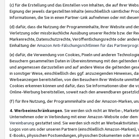
(c) für die Erstellung und das Einstellen von Inhalten, die auf Ihrer We
Eignung der jeweils dargestellten Inhalte (einschließlich sämtlicher 
Informationen, die Sie in einen Partner-Link aufnehmen oder mit diese
(d) dafür, dass die Nutzung der Programminhalte, Ihrer Website und des 
Verletzung oder missbräuchliche Ausübung unserer Rechte bzw. der Recht
Markenrechte, Datenschutzrechte, Veröffentlichungsrechte oder anderer
Einhaltung der
Amazon Anti-Fälschungsrichtlinien für das Partnerpro
(e) dafür, die Verwendung von Cookies, Pixeln und anderen Technologien
Besuchern gesammelten Daten in Übereinstimmung mit den geltenden Ge
und angemessen darzustellen und auf andere Weise die geltenden geset
in sonstiger Weise, einschließlich des ggf. anzuzeigenden Hinweises, d
Werbeanzeigen bereitstellen, von den Besuchern Ihrer Website unmitte
Cookies erkennen können und dafür, dass Sie Informationen über die v
Online-Werbung bereitstellen, soweit nach den anwendbaren gesetzlic
(f) für Ihre Nutzung, der Programminhalte und der Amazon-Marken, u
4. Werbeeinschränkungen.
Sie werden sich nicht an Werbe-, Market
Unternehmen oder in Verbindung mit einer Amazon-Website oder dem Pa
Vereinbarung
gestattet sind. Sie werden sich nicht an Werbeaktivitäten
Logos von uns oder unseren Partnern (einschließlich Amazon-Marken), 
E-Books, physischen Postsendungen, physischen Dokumenten oder in 