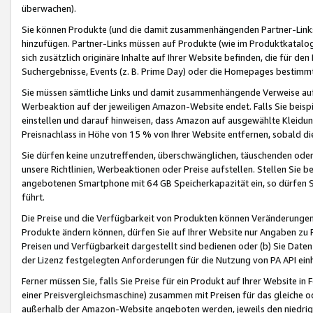
überwachen).
Sie können Produkte (und die damit zusammenhängenden Partner-Links)
hinzufügen. Partner-Links müssen auf Produkte (wie im Produktkatalog de
sich zusätzlich originäre Inhalte auf Ihrer Website befinden, die für 
Suchergebnisse, Events (z. B. Prime Day) oder die Homepages bestimmte
Sie müssen sämtliche Links und damit zusammenhängende Verweise auf z
Werbeaktion auf der jeweiligen Amazon-Website endet. Falls Sie beisp
einstellen und darauf hinweisen, dass Amazon auf ausgewählte Kleidun
Preisnachlass in Höhe von 15 % von Ihrer Website entfernen, sobald di
Sie dürfen keine unzutreffenden, überschwänglichen, täuschenden od
unsere Richtlinien, Werbeaktionen oder Preise aufstellen. Stellen Sie 
angebotenen Smartphone mit 64 GB Speicherkapazität ein, so dürfen S
führt.
Die Preise und die Verfügbarkeit von Produkten können Veränderungen 
Produkte ändern können, dürfen Sie auf Ihrer Website nur Angaben zu P
Preisen und Verfügbarkeit dargestellt sind bedienen oder (b) Sie Daten
der Lizenz festgelegten Anforderungen für die Nutzung von PA API einh
Ferner müssen Sie, falls Sie Preise für ein Produkt auf Ihrer Website in 
einer Preisvergleichsmaschine) zusammen mit Preisen für das gleiche o
außerhalb der Amazon-Website angeboten werden, jeweils den niedrigst