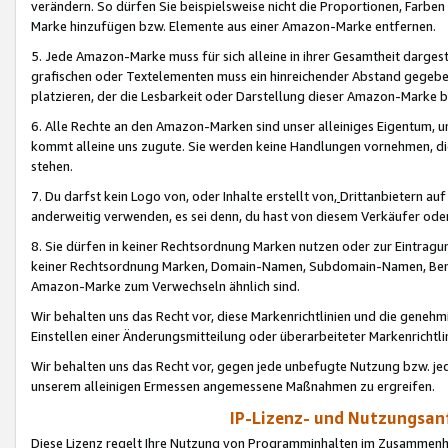
verändern. So dürfen Sie beispielsweise nicht die Proportionen, Farb
Marke hinzufügen bzw. Elemente aus einer Amazon-Marke entfernen.
5. Jede Amazon-Marke muss für sich alleine in ihrer Gesamtheit darge
grafischen oder Textelementen muss ein hinreichender Abstand gegebe
platzieren, der die Lesbarkeit oder Darstellung dieser Amazon-Marke b
6. Alle Rechte an den Amazon-Marken sind unser alleiniges Eigentum, 
kommt alleine uns zugute. Sie werden keine Handlungen vornehmen, 
stehen.
7. Du darfst kein Logo von, oder Inhalte erstellt von,
Drittanbietern au
anderweitig verwenden, es sei denn, du hast von diesem Verkäufer oder
8. Sie dürfen in keiner Rechtsordnung Marken nutzen oder zur Eintragu
keiner Rechtsordnung Marken, Domain-Namen, Subdomain-Namen, Benu
Amazon-Marke zum Verwechseln ähnlich sind.
Wir behalten uns das Recht vor, diese Markenrichtlinien und die gene
Einstellen einer Änderungsmitteilung oder überarbeiteter Markenricht
Wir behalten uns das Recht vor, gegen jede unbefugte Nutzung bzw. jede 
unserem alleinigen Ermessen angemessene Maßnahmen zu ergreifen.
IP-Lizenz- und Nutzungsan
Diese Lizenz regelt Ihre Nutzung von Programminhalten im Zusammen