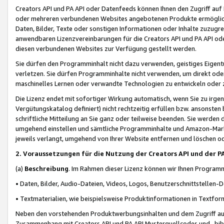
Creators API und PA API oder Datenfeeds können Ihnen den Zugriff auf D
oder mehreren verbundenen Websites angebotenen Produkte ermögliche
Daten, Bilder, Texte oder sonstigen Informationen oder Inhalte zuzugre
anwendbaren Lizenzvereinbarungen für die Creators API und PA API od
diesen verbundenen Websites zur Verfügung gestellt werden.
Sie dürfen den Programminhalt nicht dazu verwenden, geistiges Eigent
verletzen. Sie dürfen Programminhalte nicht verwenden, um direkt ode
maschinelles Lernen oder verwandte Technologien zu entwickeln oder zu
Die Lizenz endet mit sofortiger Wirkung automatisch, wenn Sie zu irg
Vergütungskatalog definiert) nicht rechtzeitig erfüllen bzw. ansonsten
schriftliche Mitteilung an Sie ganz oder teilweise beenden. Sie werden
umgehend einstellen und sämtliche Programminhalte und Amazon-Marke
jeweils verlangt, umgehend von Ihrer Website entfernen und löschen od
2. Voraussetzungen für die Nutzung der Creators API und der P
(a)
Beschreibung
. Im Rahmen dieser Lizenz können wir Ihnen Programmi
• Daten, Bilder, Audio-Dateien, Videos, Logos, Benutzerschnittstellen-
• Textmaterialien, wie beispielsweise Produktinformationen in Textfor
Neben den vorstehenden Produktwerbungsinhalten und dem Zugriff auf 
Zusammenhang mit Creators API und PA API Musterquellcodes und -bibli