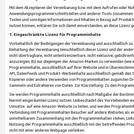
Mit dem Akzeptieren der Vereinbarung bzw. mit dem Aufrufen oder Nutz
Anwendungsprogrammierschnittstellen und anderer Tools (zusammen die
Texten und sonstigen Informationen und Inhalten in Bezug auf Produkte
nutzen können, erklären Sie sich damit einverstanden, an diese Lizenz 
1. Eingeschränkte Lizenz für Programminhalte
Vorbehaltlich der Bedingungen der Vereinbarung und ausschließlich z
Einhaltung der Vereinbarung (einschließlich dieser Lizenz und der ande
nicht übertragbare, nicht unterlizenzierbare, nicht exklusive, gebühren
anzuzeigen; (b) nur diejenigen der Amazon-Marken zu verwenden (wie in 
Programminhalte, ausschließlich auf Ihrer Website und in Übereinstimmu
API, Datenfeeds und Produkt-Werbeinhalte ausschließlich gemäß den Spe
Kopieren oder andere Verwenden von Programminhalten zugunsten Dri
Sammeln und Extrahieren von Daten. Zur Klarstellung: Zu den Program
Sie werden Programminhalte ausschließlich nach Maßgabe der Besti
hiermit eingeräumten Lizenz nutzen. Unbeschadet des Vorstehenden we
Umsätze auf eine Amazon-Website zu leiten, und werden Programminhal
Verbindung mit Programminhalten Besucher auf andere Websites als ein
unmittelbarem Zusammenhang mit den Programminhalten stehen, Links z
Nutzung der Programminhalte ausschließlich mit der betreffenden Pr
nicht mit einer anderen Webpage verlinken.