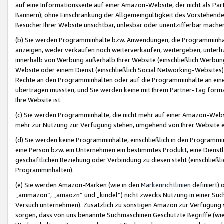
auf eine Informationsseite auf einer Amazon-Website, der nicht als Part
Bannern); ohne Einschränkung der Allgemeingültigkeit des Vorstehende
Besucher Ihrer Website unsichtbar, unlesbar oder unentzifferbar mache
(b) Sie werden Programminhalte bzw. Anwendungen, die Programminhalt
anzeigen, weder verkaufen noch weiterverkaufen, weitergeben, unterli
innerhalb von Werbung außerhalb Ihrer Website (einschließlich Werbun
Website oder einem Dienst (einschließlich Social Networking-Website
Rechte an den Programminhalten oder auf die Programminhalte an eine a
übertragen müssten, und Sie werden keine mit Ihrem Partner-Tag formati
Ihre Website ist.
(c) Sie werden Programminhalte, die nicht mehr auf einer Amazon-Websit
mehr zur Nutzung zur Verfügung stehen, umgehend von Ihrer Website e
(d) Sie werden keine Programminhalte, einschließlich in den Programmin
eine Person bzw. ein Unternehmen ein bestimmtes Produkt, eine Dienstle
geschäftlichen Beziehung oder Verbindung zu diesen steht (einschließli
Programminhalten).
(e) Sie werden Amazon-Marken (wie in den
Markenrichtlinien
definiert) 
„ammazon“, „amaozn“ und „kindel“) nicht zwecks Nutzung in einer Suc
Versuch unternehmen). Zusätzlich zu sonstigen Amazon zur Verfügung 
sorgen, dass von uns benannte Suchmaschinen Geschützte Begriffe (wie 