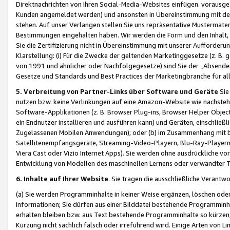
Direktnachrichten von Ihren Social-Media-Websites einfügen. vorausg
Kunden angemeldet werden) und ansonsten in Übereinstimmung mit der
stehen. Auf unser Verlangen stellen Sie uns repräsentative Mustermater
Bestimmungen eingehalten haben. Wir werden die Form und den Inhalt, di
Sie die Zertifizierung nicht in Übereinstimmung mit unserer Aufforderu
Klarstellung: (i) Für die Zwecke der geltenden Marketinggesetze (z. 
von 1991 und ähnlicher oder Nachfolgegesetze) sind Sie der „Absender“ j
Gesetze und Standards und Best Practices der Marketingbranche für 
5. Verbreitung von Partner-Links über Software und Geräte
Sie
nutzen bzw. keine Verlinkungen auf eine Amazon-Website wie nachsteh
Software-Applikationen (z. B. Browser Plug-ins, Browser Helper Objec
ein Endnutzer installieren und ausführen kann) und Geräten, einschlie
Zugelassenen Mobilen Anwendungen); oder (b) im Zusammenhang mit bzw.
Satellitenempfangsgeräte, Streaming-Video-Playern, Blu-Ray-Playern 
Viera Cast oder Vizio Internet Apps). Sie werden ohne ausdrückliche v
Entwicklung von Modellen des maschinellen Lernens oder verwandter 
6. Inhalte auf Ihrer Website
. Sie tragen die ausschließliche Verantwo
(a) Sie werden Programminhalte in keiner Weise ergänzen, löschen oder
Informationen; Sie dürfen aus einer Bilddatei bestehende Programminhal
erhalten bleiben bzw. aus Text bestehende Programminhalte so kürzen, 
Kürzung nicht sachlich falsch oder irreführend wird. Einige Arten von L