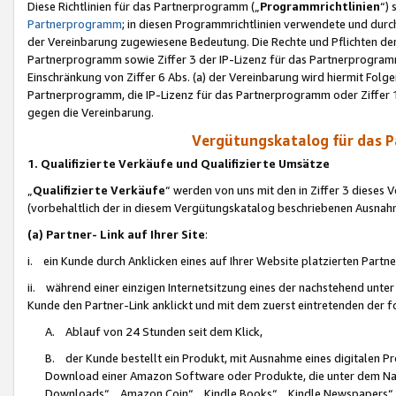
Diese Richtlinien für das Partnerprogramm („
Programmrichtlinien
“)
Partnerprogramm
; in diesen Programmrichtlinien verwendete und durch
der Vereinbarung zugewiesene Bedeutung. Die Rechte und Pflichten de
Partnerprogramm sowie Ziffer 3 der IP-Lizenz für das Partnerprogram
Einschränkung von Ziffer 6 Abs. (a) der Vereinbarung wird hiermit Fol
Partnerprogramm, die IP-Lizenz für das Partnerprogramm oder Ziffer 1
gegen die Vereinbarung.
Vergütungskatalog für das 
1. Qualifizierte Verkäufe und Qualifizierte Umsätze
„
Qualifizierte Verkäufe
“ werden von uns mit den in Ziffer 3 diese
(vorbehaltlich der in diesem Vergütungskatalog beschriebenen Ausnah
(a) Partner- Link auf Ihrer Site
:
i. ein Kunde durch Anklicken eines auf Ihrer Website platzierten Part
ii. während einer einzigen Internetsitzung eines der nachstehend unter (i)
Kunde den Partner-Link anklickt und mit dem zuerst eintretenden der f
A. Ablauf von 24 Stunden seit dem Klick,
B. der Kunde bestellt ein Produkt, mit Ausnahme eines digitalen P
Download einer Amazon Software oder Produkte, die unter dem N
Downloads“, „Amazon Coin“, „Kindle Books“, „Kindle Newspapers“, „