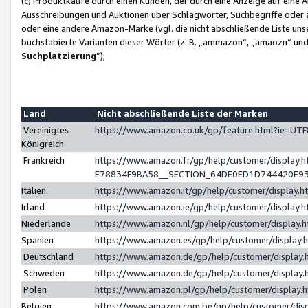
(c) Produktkäufe durch einen Kunden, der durch eine Anzeige auf eine 
Ausschreibungen und Auktionen über Schlagwörter, Suchbegriffe oder 
oder eine andere Amazon-Marke (vgl. die nicht abschließende Liste un
buchstabierte Varianten dieser Wörter (z. B. „ammazon“, „amaozn“ und „
Suchplatzierung
”);
Land
Nicht abschließende Liste der Marken
Vereinigtes
https://www.amazon.co.uk/gp/feature.html?ie=U
Königreich
Frankreich
https://www.amazon.fr/gp/help/customer/displa
E78834F9BA58__SECTION_64DE0ED1D744420E9
Italien
https://www.amazon.it/gp/help/customer/display
Irland
https://www.amazon.ie/gp/help/customer/displa
Niederlande
https://www.amazon.nl/gp/help/customer/display
Spanien
https://www.amazon.es/gp/help/customer/display
Deutschland
https://www.amazon.de/gp/help/customer/displa
Schweden
https://www.amazon.de/gp/help/customer/displa
Polen
https://www.amazon.pl/gp/help/customer/display
Belgien
https://www.amazon.com.be/gp/help/customer/d