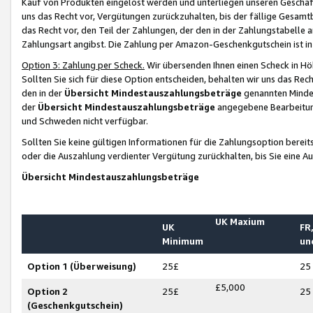
Kauf von Produkten eingelöst werden und unterliegen unseren Geschäf
uns das Recht vor, Vergütungen zurückzuhalten, bis der fällige Gesamt
das Recht vor, den Teil der Zahlungen, der den in der Zahlungstabelle 
Zahlungsart angibst. Die Zahlung per Amazon-Geschenkgutschein ist in
Option 3: Zahlung per Scheck.
Wir übersenden Ihnen einen Scheck in Höh
Sollten Sie sich für diese Option entscheiden, behalten wir uns das Rec
den in der
Übersicht Mindestauszahlungsbeträge
genannten Mindest
der
Übersicht Mindestauszahlungsbeträge
angegebene Bearbeitung
und Schweden nicht verfügbar.
Sollten Sie keine gültigen Informationen für die Zahlungsoption bereit
oder die Auszahlung verdienter Vergütung zurückhalten, bis Sie eine A
Übersicht Mindestauszahlungsbeträge
UK Maxium
UK
FR,
Minimum
un
Option 1 (Überweisung)
25£
25
£5,000
Option 2
25£
25
(Geschenkgutschein)