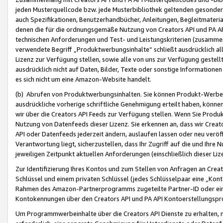
jeden Musterquellcode bzw. jede Musterbibliothek geltenden gesonder
auch Spezifikationen, Benutzerhandbücher, Anleitungen, Begleitmaterial
denen die für die ordnungsgemäße Nutzung von Creators API und PA A
technischen Anforderungen und Test- und Leistungskriterien (zusammen
verwendete Begriff „Produktwerbungsinhalte“ schließt ausdrücklich al
Lizenz zur Verfügung stellen, sowie alle von uns zur Verfügung gestel
ausdrücklich nicht auf Daten, Bilder, Texte oder sonstige Informatione
es sich nicht um eine Amazon-Website handelt.
(b) Abrufen von Produktwerbungsinhalten. Sie können Produkt-Werbein
ausdrückliche vorherige schriftliche Genehmigung erteilt haben, könn
wir über die Creators API Feeds zur Verfügung stellen. Wenn Sie Produk
Nutzung von Datenfeeds dieser Lizenz. Sie erkennen an, dass wir Creat
API oder Datenfeeds jederzeit ändern, auslaufen lassen oder neu veröffe
Verantwortung liegt, sicherzustellen, dass Ihr Zugriff auf die und Ihr
jeweiligen Zeitpunkt aktuellen Anforderungen (einschließlich dieser Liz
Zur Identifizierung Ihres Kontos und zum Stellen von Anfragen an Crea
Schlüssel und einem privaten Schlüssel (jedes Schlüsselpaar eine „Kon
Rahmen des Amazon-Partnerprogramms zugeteilte Partner-ID oder ein
Kontokennungen über den Creators API und PA API Kontoerstellungspro
Um Programmwerbeinhalte über die Creators API Dienste zu erhalten, m