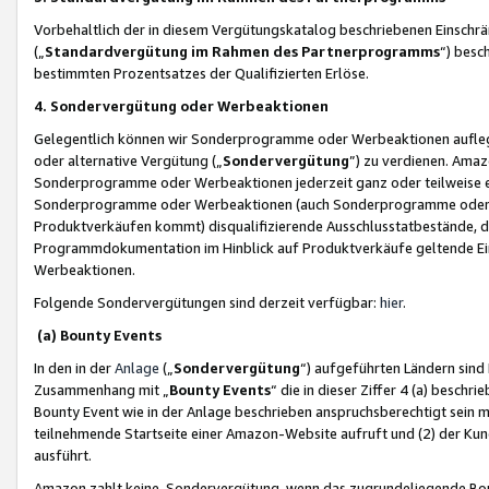
Vorbehaltlich der in diesem Vergütungskatalog beschriebenen Einschr
(„
Standardvergütung im Rahmen des Partnerprogramms
“) besc
bestimmten Prozentsatzes der Qualifizierten Erlöse.
4. Sondervergütung oder Werbeaktionen
Gelegentlich können wir Sonderprogramme oder Werbeaktionen auflegen,
oder alternative Vergütung („
Sondervergütung
”) zu verdienen. Amazo
Sonderprogramme oder Werbeaktionen jederzeit ganz oder teilweise einz
Sonderprogramme oder Werbeaktionen (auch Sonderprogramme oder We
Produktverkäufen kommt) disqualifizierende Ausschlusstatbestände, di
Programmdokumentation im Hinblick auf Produktverkäufe geltende E
Werbeaktionen.
Folgende Sondervergütungen sind derzeit verfügbar:
hier
.
(a) Bounty Events
In den in der
Anlage
(„
Sondervergütung
“) aufgeführten Ländern sind
Zusammenhang mit „
Bounty Events
“ die in dieser Ziffer 4 (a) besch
Bounty Event wie in der Anlage beschrieben anspruchsberechtigt sein mu
teilnehmende Startseite einer Amazon-Website aufruft und (2) der Kun
ausführt.
Amazon zahlt keine Sondervergütung, wenn das zugrundeliegende Boun