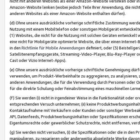
nicht mit anderen Websites als einer Amazon-Website verlinken oder i
Amazon-Website lenken (wobei jedoch Teile Ihrer Anwendung, die nich
anderen Websites als einer Amazon-Website enthalten dürfen).
(d) Ohne unsere ausdrückliche vorherige schriftliche Zustimmung werd
Nutzung mit einem Mobiltelefon oder sonstigen Mobilgerät entwickelt
(1) Websites, die nicht für die Nutzung mit solchen Geräten entwickelt
eine nicht für Mobilgeräte optimierte Website, die über einen Interne
in den
Richtlinie für Mobile Anwendungen
definiert, oder (3) Beistellge
Satellitenempfangsgeräte, Streaming-Video-Player, Blu-Ray-Player ode
Cast oder Vizio Internet-Apps).
(e) Ohne unsere ausdrückliche vorherige schriftliche Genehmigung dürfe
verwenden, um Produkt-Werbeinhalte zu aggregieren, zu analysieren, 
anderen Anwendungen, die für die Verwendung durch Personen oder Or
für die direkte Schulung oder Feinabstimmung eines maschinellen Lern
(f) Sie werden (i) nicht in irgendeiner Weise in die Funktionalität ode
entsprechenden Versuch unternehmen; (ii) keine Produktwerbungsinha
Kontaktaufnahme mit Verkäufern oder Kunden oder sonstiger Werbeaktiv
API, Datenfeeds, Produktwerbungsinhalten oder Spezifikationen erschei
Eigentumsrechte oder gewerblicher Schutzrechte, nicht entfernen, verd
(g) Sie werden nicht versuchen, (i) die Spezifikationen oder die in de
manipulieren, zu reparieren oder anderweitig abgeleitete Werke davon z