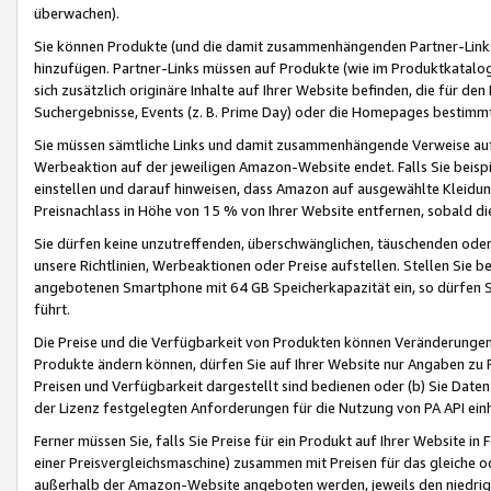
überwachen).
Sie können Produkte (und die damit zusammenhängenden Partner-Links)
hinzufügen. Partner-Links müssen auf Produkte (wie im Produktkatalog de
sich zusätzlich originäre Inhalte auf Ihrer Website befinden, die für 
Suchergebnisse, Events (z. B. Prime Day) oder die Homepages bestimmte
Sie müssen sämtliche Links und damit zusammenhängende Verweise auf z
Werbeaktion auf der jeweiligen Amazon-Website endet. Falls Sie beisp
einstellen und darauf hinweisen, dass Amazon auf ausgewählte Kleidun
Preisnachlass in Höhe von 15 % von Ihrer Website entfernen, sobald di
Sie dürfen keine unzutreffenden, überschwänglichen, täuschenden od
unsere Richtlinien, Werbeaktionen oder Preise aufstellen. Stellen Sie 
angebotenen Smartphone mit 64 GB Speicherkapazität ein, so dürfen S
führt.
Die Preise und die Verfügbarkeit von Produkten können Veränderungen 
Produkte ändern können, dürfen Sie auf Ihrer Website nur Angaben zu P
Preisen und Verfügbarkeit dargestellt sind bedienen oder (b) Sie Daten
der Lizenz festgelegten Anforderungen für die Nutzung von PA API einh
Ferner müssen Sie, falls Sie Preise für ein Produkt auf Ihrer Website in 
einer Preisvergleichsmaschine) zusammen mit Preisen für das gleiche o
außerhalb der Amazon-Website angeboten werden, jeweils den niedrigst