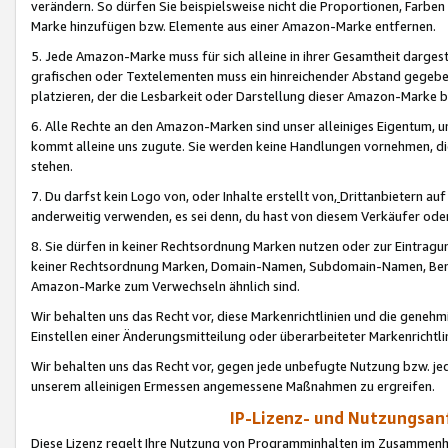
verändern. So dürfen Sie beispielsweise nicht die Proportionen, Farb
Marke hinzufügen bzw. Elemente aus einer Amazon-Marke entfernen.
5. Jede Amazon-Marke muss für sich alleine in ihrer Gesamtheit darge
grafischen oder Textelementen muss ein hinreichender Abstand gegebe
platzieren, der die Lesbarkeit oder Darstellung dieser Amazon-Marke b
6. Alle Rechte an den Amazon-Marken sind unser alleiniges Eigentum, 
kommt alleine uns zugute. Sie werden keine Handlungen vornehmen, 
stehen.
7. Du darfst kein Logo von, oder Inhalte erstellt von,
Drittanbietern au
anderweitig verwenden, es sei denn, du hast von diesem Verkäufer oder
8. Sie dürfen in keiner Rechtsordnung Marken nutzen oder zur Eintragu
keiner Rechtsordnung Marken, Domain-Namen, Subdomain-Namen, Benu
Amazon-Marke zum Verwechseln ähnlich sind.
Wir behalten uns das Recht vor, diese Markenrichtlinien und die gene
Einstellen einer Änderungsmitteilung oder überarbeiteter Markenricht
Wir behalten uns das Recht vor, gegen jede unbefugte Nutzung bzw. jede 
unserem alleinigen Ermessen angemessene Maßnahmen zu ergreifen.
IP-Lizenz- und Nutzungsan
Diese Lizenz regelt Ihre Nutzung von Programminhalten im Zusammen