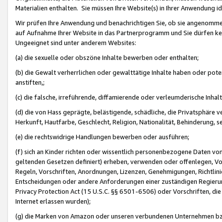
Materialien enthalten. Sie müssen Ihre Website(s) in Ihrer Anwendung ide
Wir prüfen Ihre Anwendung und benachrichtigen Sie, ob sie angenommen
auf Aufnahme Ihrer Website in das Partnerprogramm und Sie dürfen kei
Ungeeignet sind unter anderem Websites:
(a) die sexuelle oder obszöne Inhalte bewerben oder enthalten;
(b) die Gewalt verherrlichen oder gewalttätige Inhalte haben oder pot
anstiften,;
(c) die falsche, irreführende, diffamierende oder verleumderische Inha
(d) die von Hass geprägte, belästigende, schädliche, die Privatsphäre v
Herkunft, Hautfarbe, Geschlecht, Religion, Nationalität, Behinderung, 
(e) die rechtswidrige Handlungen bewerben oder ausführen;
(f) sich an Kinder richten oder wissentlich personenbezogene Daten vo
geltenden Gesetzen definiert) erheben, verwenden oder offenlegen, Vo
Regeln, Vorschriften, Anordnungen, Lizenzen, Genehmigungen, Richtlini
Entscheidungen oder andere Anforderungen einer zuständigen Regierung
Privacy Protection Act (15 U.S.C. §§ 6501-6506) oder Vorschriften, di
Internet erlassen wurden);
(g) die Marken von Amazon oder unseren verbundenen Unternehmen b