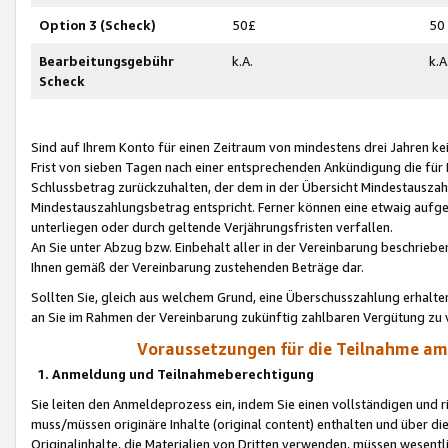
Option 3 (Scheck)
50£
50
Bearbeitungsgebühr
k.A.
k.A
Scheck
Sind auf Ihrem Konto für einen Zeitraum von mindestens drei Jahren kein
Frist von sieben Tagen nach einer entsprechenden Ankündigung die für
Schlussbetrag zurückzuhalten, der dem in der Übersicht Mindestausz
Mindestauszahlungsbetrag entspricht. Ferner können eine etwaig aufg
unterliegen oder durch geltende Verjährungsfristen verfallen.
An Sie unter Abzug bzw. Einbehalt aller in der Vereinbarung beschrieb
Ihnen gemäß der Vereinbarung zustehenden Beträge dar.
Sollten Sie, gleich aus welchem Grund, eine Überschusszahlung erhalte
an Sie im Rahmen der Vereinbarung zukünftig zahlbaren Vergütung zu 
Voraussetzungen für die Teilnahme a
1. Anmeldung und Teilnahmeberechtigung
Sie leiten den Anmeldeprozess ein, indem Sie einen vollständigen und 
muss/müssen originäre Inhalte (original content) enthalten und über d
Originalinhalte, die Materialien von Dritten verwenden, müssen wese