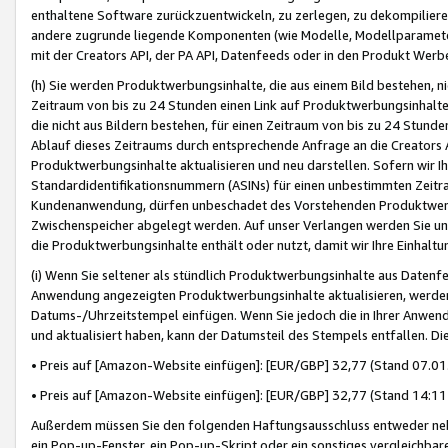
enthaltene Software zurückzuentwickeln, zu zerlegen, zu dekompilier
andere zugrunde liegende Komponenten (wie Modelle, Modellparameter
mit der Creators API, der PA API, Datenfeeds oder in den Produkt Werb
(h) Sie werden Produktwerbungsinhalte, die aus einem Bild bestehen, ni
Zeitraum von bis zu 24 Stunden einen Link auf Produktwerbungsinhalte
die nicht aus Bildern bestehen, für einen Zeitraum von bis zu 24 Stund
Ablauf dieses Zeitraums durch entsprechende Anfrage an die Creators 
Produktwerbungsinhalte aktualisieren und neu darstellen. Sofern wir Ih
Standardidentifikationsnummern (ASINs) für einen unbestimmten Zeitra
Kundenanwendung, dürfen unbeschadet des Vorstehenden Produktwerbu
Zwischenspeicher abgelegt werden. Auf unser Verlangen werden Sie un
die Produktwerbungsinhalte enthält oder nutzt, damit wir Ihre Einhalt
(i) Wenn Sie seltener als stündlich Produktwerbungsinhalte aus Datenfe
Anwendung angezeigten Produktwerbungsinhalte aktualisieren, werden 
Datums-/Uhrzeitstempel einfügen. Wenn Sie jedoch die in Ihrer Anwe
und aktualisiert haben, kann der Datumsteil des Stempels entfallen. Dies
• Preis auf [Amazon-Website einfügen]: [EUR/GBP] 32,77 (Stand 07.01.
• Preis auf [Amazon-Website einfügen]: [EUR/GBP] 32,77 (Stand 14:11 
Außerdem müssen Sie den folgenden Haftungsausschluss entweder neb
ein Pop-up-Fenster, ein Pop-up-Skript oder ein sonstiges vergleichba