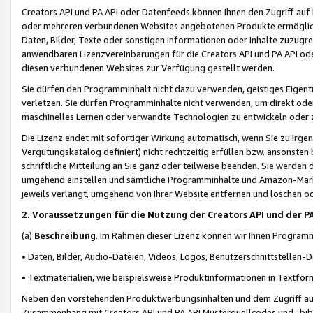
Creators API und PA API oder Datenfeeds können Ihnen den Zugriff auf D
oder mehreren verbundenen Websites angebotenen Produkte ermögliche
Daten, Bilder, Texte oder sonstigen Informationen oder Inhalte zuzugre
anwendbaren Lizenzvereinbarungen für die Creators API und PA API od
diesen verbundenen Websites zur Verfügung gestellt werden.
Sie dürfen den Programminhalt nicht dazu verwenden, geistiges Eigent
verletzen. Sie dürfen Programminhalte nicht verwenden, um direkt ode
maschinelles Lernen oder verwandte Technologien zu entwickeln oder zu
Die Lizenz endet mit sofortiger Wirkung automatisch, wenn Sie zu irg
Vergütungskatalog definiert) nicht rechtzeitig erfüllen bzw. ansonsten
schriftliche Mitteilung an Sie ganz oder teilweise beenden. Sie werden
umgehend einstellen und sämtliche Programminhalte und Amazon-Marke
jeweils verlangt, umgehend von Ihrer Website entfernen und löschen od
2. Voraussetzungen für die Nutzung der Creators API und der P
(a)
Beschreibung
. Im Rahmen dieser Lizenz können wir Ihnen Programmi
• Daten, Bilder, Audio-Dateien, Videos, Logos, Benutzerschnittstellen-
• Textmaterialien, wie beispielsweise Produktinformationen in Textfor
Neben den vorstehenden Produktwerbungsinhalten und dem Zugriff auf 
Zusammenhang mit Creators API und PA API Musterquellcodes und -bibli