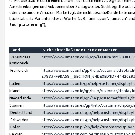
(c) Produktkäufe durch einen Kunden, der durch eine Anzeige auf eine 
Ausschreibungen und Auktionen über Schlagwörter, Suchbegriffe oder 
oder eine andere Amazon-Marke (vgl. die nicht abschließende Liste un
buchstabierte Varianten dieser Wörter (z. B. „ammazon“, „amaozn“ und „
Suchplatzierung
”);
Land
Nicht abschließende Liste der Marken
Vereinigtes
https://www.amazon.co.uk/gp/feature.html?ie=U
Königreich
Frankreich
https://www.amazon.fr/gp/help/customer/displa
E78834F9BA58__SECTION_64DE0ED1D744420E9
Italien
https://www.amazon.it/gp/help/customer/display
Irland
https://www.amazon.ie/gp/help/customer/displa
Niederlande
https://www.amazon.nl/gp/help/customer/display
Spanien
https://www.amazon.es/gp/help/customer/display
Deutschland
https://www.amazon.de/gp/help/customer/displa
Schweden
https://www.amazon.de/gp/help/customer/displa
Polen
https://www.amazon.pl/gp/help/customer/display
Belgien
https://www.amazon.com.be/gp/help/customer/d