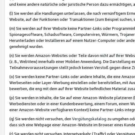
und keine andere natürliche oder juristische Person dazu ermächtigen, a
(l) Sie werden alle Handlungen unterlassen, die nach vernünftigem Erme
Website, auf der Funktionen oder Transaktionen (zum Beispiel suchen, s
(m) Sie werden auf Ihrer Website keine Partner-Links oder Programmin
Spionagesoftware, Schadsoftware, Computerviren, Würmern, Trojaner
Herunterladen oder Installieren auf einem Nutzer-Computer oder ande
genehmigt wurden.
(n) Sie werden Amazon-Websites oder Teile davon nicht auf Ihrer Websi
(z. B., WebView) innerhalb einer Mobilen Anwendung. Die Darstellung ein
Teilnahmevoraussetzungen stellt jedoch keinen Verstoß gegen diese Zif
(o) Sie werden keine Partner-Links oder andere Inhalte, die eine Am
Werbeseiten oder Layer-Werbung einstellen oder bereitstellen, mit Au
bewerben, die eng mit dem auf Ihrer Website befindlichen Material z
(p) Sie werden in Inhalte, die Sie auf einer Amazon-Website platzier
Werbediensten oder in einer Kundenbewertung, einem Forum, einem Wun
einer Amazon-Website verfügbaren Kontext) keine Partner-Links integr
(q) Sie werden nicht versuchen, den
Vergütungskatalog
zu umgehen oder
dass sich eine Webpage einer Amazon-Website im Browser eines Kunden 
(r) Sie werden nicht versuchen, Internetverkehr (Traffic) oder Vergü