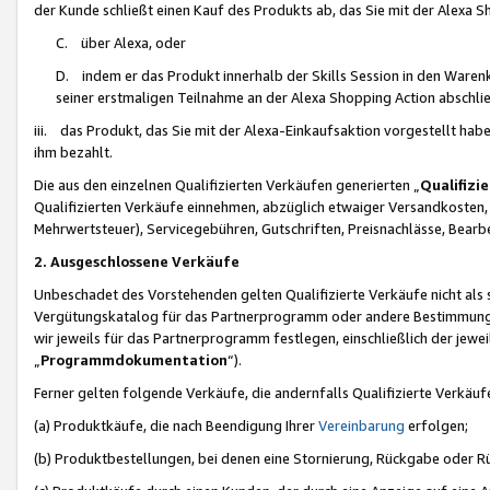
der Kunde schließt einen Kauf des Produkts ab, das Sie mit der Alexa 
C. über Alexa, oder
D. indem er das Produkt innerhalb der Skills Session in den Waren
seiner erstmaligen Teilnahme an der Alexa Shopping Action abschlie
iii. das Produkt, das Sie mit der Alexa-Einkaufsaktion vorgestellt ha
ihm bezahlt.
Die aus den einzelnen Qualifizierten Verkäufen generierten „
Qualifizi
Qualifizierten Verkäufe einnehmen, abzüglich etwaiger Versandkosten
Mehrwertsteuer), Servicegebühren, Gutschriften, Preisnachlässe, Bear
2. Ausgeschlossene Verkäufe
Unbeschadet des Vorstehenden gelten Qualifizierte Verkäufe nicht als
Vergütungskatalog für das Partnerprogramm oder andere Bestimmungen,
wir jeweils für das Partnerprogramm festlegen, einschließlich der jewe
„
Programmdokumentation
“).
Ferner gelten folgende Verkäufe, die andernfalls Qualifizierte Verkä
(a) Produktkäufe, die nach Beendigung Ihrer
Vereinbarung
erfolgen;
(b) Produktbestellungen, bei denen eine Stornierung, Rückgabe oder R