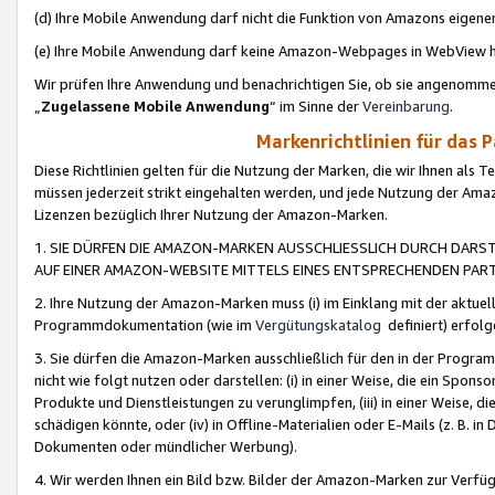
(d) Ihre Mobile Anwendung darf nicht die Funktion von Amazons eige
(e) Ihre Mobile Anwendung darf keine Amazon-Webpages in WebView 
Wir prüfen Ihre Anwendung und benachrichtigen Sie, ob sie angenomm
„
Zugelassene Mobile Anwendung
“ im Sinne der
Vereinbarung
.
Markenrichtlinien für das 
Diese Richtlinien gelten für die Nutzung der Marken, die wir Ihnen als 
müssen jederzeit strikt eingehalten werden, und jede Nutzung der Ama
Lizenzen bezüglich Ihrer Nutzung der Amazon-Marken.
1. SIE DÜRFEN DIE AMAZON-MARKEN AUSSCHLIESSLICH DURCH DARS
AUF EINER AMAZON-WEBSITE MITTELS EINES ENTSPRECHENDEN PART
2. Ihre Nutzung der Amazon-Marken muss (i) im Einklang mit der aktuells
Programmdokumentation (wie im
Vergütungskatalog
definiert) erfolg
3. Sie dürfen die Amazon-Marken ausschließlich für den in der Progr
nicht wie folgt nutzen oder darstellen: (i) in einer Weise, die ein Spo
Produkte und Dienstleistungen zu verunglimpfen, (iii) in einer Weise
schädigen könnte, oder (iv) in Offline-Materialien oder E-Mails (z. B.
Dokumenten oder mündlicher Werbung).
4. Wir werden Ihnen ein Bild bzw. Bilder der Amazon-Marken zur Verfüg