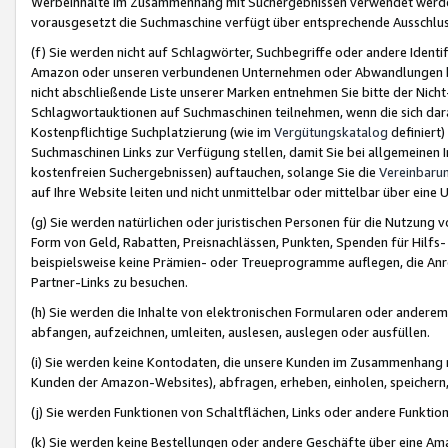
Werbeinhalte im Zusammenhang mit Suchergebnissen verwendet werden,
vorausgesetzt die Suchmaschine verfügt über entsprechende Ausschlu
(f) Sie werden nicht auf Schlagwörter, Suchbegriffe oder andere Ident
Amazon oder unseren verbundenen Unternehmen oder Abwandlungen bzw
nicht abschließende Liste unserer Marken entnehmen Sie bitte der Nich
Schlagwortauktionen auf Suchmaschinen teilnehmen, wenn die sich da
Kostenpflichtige Suchplatzierung (wie im
Vergütungskatalog
definiert
Suchmaschinen Links zur Verfügung stellen, damit Sie bei allgemeinen I
kostenfreien Suchergebnissen) auftauchen, solange Sie die
Vereinbaru
auf Ihre Website leiten und nicht unmittelbar oder mittelbar über eine
(g) Sie werden natürlichen oder juristischen Personen für die Nutzung 
Form von Geld, Rabatten, Preisnachlässen, Punkten, Spenden für Hilfs
beispielsweise keine Prämien- oder Treueprogramme auflegen, die Anrei
Partner-Links zu besuchen.
(h) Sie werden die Inhalte von elektronischen Formularen oder anderem M
abfangen, aufzeichnen, umleiten, auslesen, auslegen oder ausfüllen.
(i) Sie werden keine Kontodaten, die unsere Kunden im Zusammenhang 
Kunden der Amazon-Websites), abfragen, erheben, einholen, speichern,
(j) Sie werden Funktionen von Schaltflächen, Links oder andere Funkti
(k) Sie werden keine Bestellungen oder andere Geschäfte über eine Ama