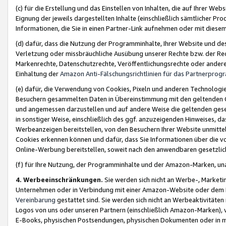
(c) für die Erstellung und das Einstellen von Inhalten, die auf Ihrer We
Eignung der jeweils dargestellten Inhalte (einschließlich sämtlicher 
Informationen, die Sie in einen Partner-Link aufnehmen oder mit diese
(d) dafür, dass die Nutzung der Programminhalte, Ihrer Website und des 
Verletzung oder missbräuchliche Ausübung unserer Rechte bzw. der Recht
Markenrechte, Datenschutzrechte, Veröffentlichungsrechte oder anderer
Einhaltung der
Amazon Anti-Fälschungsrichtlinien für das Partnerpro
(e) dafür, die Verwendung von Cookies, Pixeln und anderen Technologien
Besuchern gesammelten Daten in Übereinstimmung mit den geltenden Ge
und angemessen darzustellen und auf andere Weise die geltenden geset
in sonstiger Weise, einschließlich des ggf. anzuzeigenden Hinweises, d
Werbeanzeigen bereitstellen, von den Besuchern Ihrer Website unmitte
Cookies erkennen können und dafür, dass Sie Informationen über die v
Online-Werbung bereitstellen, soweit nach den anwendbaren gesetzlic
(f) für Ihre Nutzung, der Programminhalte und der Amazon-Marken, u
4. Werbeeinschränkungen.
Sie werden sich nicht an Werbe-, Market
Unternehmen oder in Verbindung mit einer Amazon-Website oder dem Pa
Vereinbarung
gestattet sind. Sie werden sich nicht an Werbeaktivitäten
Logos von uns oder unseren Partnern (einschließlich Amazon-Marken), 
E-Books, physischen Postsendungen, physischen Dokumenten oder in 