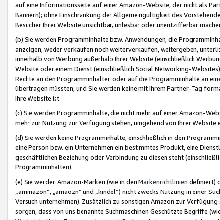
auf eine Informationsseite auf einer Amazon-Website, der nicht als Part
Bannern); ohne Einschränkung der Allgemeingültigkeit des Vorstehende
Besucher Ihrer Website unsichtbar, unlesbar oder unentzifferbar mache
(b) Sie werden Programminhalte bzw. Anwendungen, die Programminhalt
anzeigen, weder verkaufen noch weiterverkaufen, weitergeben, unterli
innerhalb von Werbung außerhalb Ihrer Website (einschließlich Werbun
Website oder einem Dienst (einschließlich Social Networking-Website
Rechte an den Programminhalten oder auf die Programminhalte an eine a
übertragen müssten, und Sie werden keine mit Ihrem Partner-Tag formati
Ihre Website ist.
(c) Sie werden Programminhalte, die nicht mehr auf einer Amazon-Websit
mehr zur Nutzung zur Verfügung stehen, umgehend von Ihrer Website e
(d) Sie werden keine Programminhalte, einschließlich in den Programmin
eine Person bzw. ein Unternehmen ein bestimmtes Produkt, eine Dienstle
geschäftlichen Beziehung oder Verbindung zu diesen steht (einschließli
Programminhalten).
(e) Sie werden Amazon-Marken (wie in den
Markenrichtlinien
definiert) 
„ammazon“, „amaozn“ und „kindel“) nicht zwecks Nutzung in einer Suc
Versuch unternehmen). Zusätzlich zu sonstigen Amazon zur Verfügung 
sorgen, dass von uns benannte Suchmaschinen Geschützte Begriffe (wie 