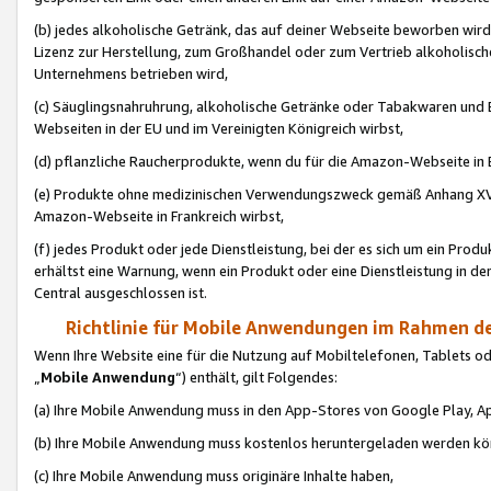
(b) jedes alkoholische Getränk, das auf deiner Webseite beworben wird
Lizenz zur Herstellung, zum Großhandel oder zum Vertrieb alkoholisch
Unternehmens betrieben wird,
(c) Säuglingsnahruhrung, alkoholische Getränke oder Tabakwaren und E
Webseiten in der EU und im Vereinigten Königreich wirbst,
(d) pflanzliche Raucherprodukte, wenn du für die Amazon-Webseite in B
(e) Produkte ohne medizinischen Verwendungszweck gemäß Anhang XVI 
Amazon-Webseite in Frankreich wirbst,
(f) jedes Produkt oder jede Dienstleistung, bei der es sich um ein Prod
erhältst eine Warnung, wenn ein Produkt oder eine Dienstleistung in de
Central ausgeschlossen ist.
Richtlinie für Mobile Anwendungen im Rahmen de
Wenn Ihre Website eine für die Nutzung auf Mobiltelefonen, Tablets 
„
Mobile Anwendung
“) enthält, gilt Folgendes:
(a) Ihre Mobile Anwendung muss in den App-Stores von Google Play, A
(b) Ihre Mobile Anwendung muss kostenlos heruntergeladen werden könn
(c) Ihre Mobile Anwendung muss originäre Inhalte haben,