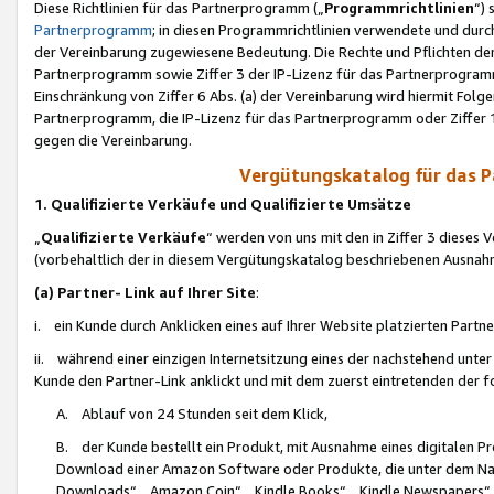
Diese Richtlinien für das Partnerprogramm („
Programmrichtlinien
“)
Partnerprogramm
; in diesen Programmrichtlinien verwendete und durch
der Vereinbarung zugewiesene Bedeutung. Die Rechte und Pflichten de
Partnerprogramm sowie Ziffer 3 der IP-Lizenz für das Partnerprogram
Einschränkung von Ziffer 6 Abs. (a) der Vereinbarung wird hiermit Fol
Partnerprogramm, die IP-Lizenz für das Partnerprogramm oder Ziffer 1
gegen die Vereinbarung.
Vergütungskatalog für das 
1. Qualifizierte Verkäufe und Qualifizierte Umsätze
„
Qualifizierte Verkäufe
“ werden von uns mit den in Ziffer 3 diese
(vorbehaltlich der in diesem Vergütungskatalog beschriebenen Ausnah
(a) Partner- Link auf Ihrer Site
:
i. ein Kunde durch Anklicken eines auf Ihrer Website platzierten Part
ii. während einer einzigen Internetsitzung eines der nachstehend unter (i)
Kunde den Partner-Link anklickt und mit dem zuerst eintretenden der f
A. Ablauf von 24 Stunden seit dem Klick,
B. der Kunde bestellt ein Produkt, mit Ausnahme eines digitalen P
Download einer Amazon Software oder Produkte, die unter dem N
Downloads“, „Amazon Coin“, „Kindle Books“, „Kindle Newspapers“, „