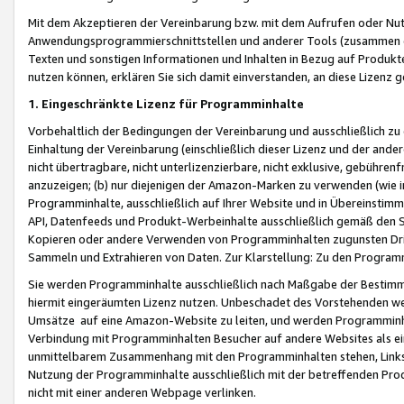
Mit dem Akzeptieren der Vereinbarung bzw. mit dem Aufrufen oder Nutz
Anwendungsprogrammierschnittstellen und anderer Tools (zusammen die
Texten und sonstigen Informationen und Inhalten in Bezug auf Produkte
nutzen können, erklären Sie sich damit einverstanden, an diese Lizenz 
1. Eingeschränkte Lizenz für Programminhalte
Vorbehaltlich der Bedingungen der Vereinbarung und ausschließlich z
Einhaltung der Vereinbarung (einschließlich dieser Lizenz und der ande
nicht übertragbare, nicht unterlizenzierbare, nicht exklusive, gebühren
anzuzeigen; (b) nur diejenigen der Amazon-Marken zu verwenden (wie in 
Programminhalte, ausschließlich auf Ihrer Website und in Übereinstimmu
API, Datenfeeds und Produkt-Werbeinhalte ausschließlich gemäß den Spe
Kopieren oder andere Verwenden von Programminhalten zugunsten Dri
Sammeln und Extrahieren von Daten. Zur Klarstellung: Zu den Program
Sie werden Programminhalte ausschließlich nach Maßgabe der Besti
hiermit eingeräumten Lizenz nutzen. Unbeschadet des Vorstehenden we
Umsätze auf eine Amazon-Website zu leiten, und werden Programminhal
Verbindung mit Programminhalten Besucher auf andere Websites als ein
unmittelbarem Zusammenhang mit den Programminhalten stehen, Links z
Nutzung der Programminhalte ausschließlich mit der betreffenden Pr
nicht mit einer anderen Webpage verlinken.