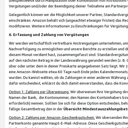
(beispielsweise durch Manipulation oder Kombination von Attributions-
Vergütungen und/oder der Beendigung deiner Teilnahme am Partnerp
Gelegentlich können wir die Möglichkeit unserer Partner, Standardv
einschränken. Amazon behält sich (ungeachtet etwaiger Fristen) das Re
modifizieren. Weitere Informationen zu Einschränkungen für Vergütung
6. Erfassung und Zahlung von Vergütungen
Wir werden wirtschaftlich vertretbare Anstrengungen unternehmen, um 
Nachverfolgung zu ermöglichen und unsere Berichte zu erstellen und di
diesem Monat verdient hast, zusammengefasst sind. Standardvergütung
auf den nächsten Betrag in der Landeswährung gerundet werden (z. B. C
über oder unter dem in deiner Preiskarte angegebenen Satz liegt. Wir
eine Amazon-Webseite etwa 60 Tage nach Ende jedes Kalendermonats, i
wurden. Du kannst wählen, ob du Zahlungen in einer anderen Währung
dafür entscheidest, erklärst du dich damit einverstanden, dass die K
Option 1: Zahlung per Überweisung.
Wir überweisen Ihre Vergütung dir
Namen der Bank, die Kontonummer, den Namen des Kontoinhabers bzw. a
erforderlich) nennen. Sollten Sie sich für diese Option entscheiden, be
fällige Gesamtbetrag den in der
Übersicht Mindestauszahlungsbet
Option 2: Zahlung per Amazon-Geschenkgutschein.
Wir übersenden Ihne
Partnerkonto genannte Haupt-E-Mail-Adresse. Diese Geschenkgutschei