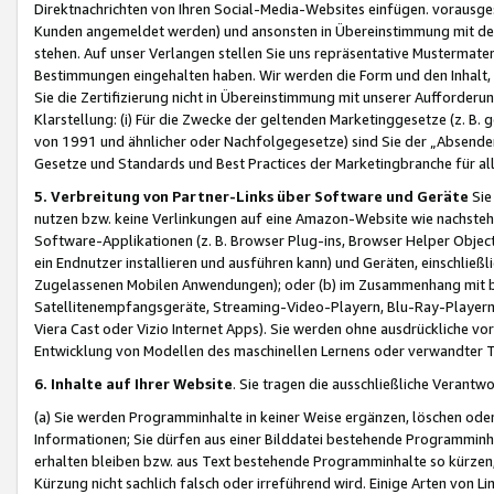
Direktnachrichten von Ihren Social-Media-Websites einfügen. vorausg
Kunden angemeldet werden) und ansonsten in Übereinstimmung mit der
stehen. Auf unser Verlangen stellen Sie uns repräsentative Mustermater
Bestimmungen eingehalten haben. Wir werden die Form und den Inhalt, di
Sie die Zertifizierung nicht in Übereinstimmung mit unserer Aufforderu
Klarstellung: (i) Für die Zwecke der geltenden Marketinggesetze (z. 
von 1991 und ähnlicher oder Nachfolgegesetze) sind Sie der „Absender“ j
Gesetze und Standards und Best Practices der Marketingbranche für 
5. Verbreitung von Partner-Links über Software und Geräte
Sie
nutzen bzw. keine Verlinkungen auf eine Amazon-Website wie nachsteh
Software-Applikationen (z. B. Browser Plug-ins, Browser Helper Objec
ein Endnutzer installieren und ausführen kann) und Geräten, einschlie
Zugelassenen Mobilen Anwendungen); oder (b) im Zusammenhang mit bzw.
Satellitenempfangsgeräte, Streaming-Video-Playern, Blu-Ray-Playern 
Viera Cast oder Vizio Internet Apps). Sie werden ohne ausdrückliche v
Entwicklung von Modellen des maschinellen Lernens oder verwandter 
6. Inhalte auf Ihrer Website
. Sie tragen die ausschließliche Verantwo
(a) Sie werden Programminhalte in keiner Weise ergänzen, löschen oder
Informationen; Sie dürfen aus einer Bilddatei bestehende Programminhal
erhalten bleiben bzw. aus Text bestehende Programminhalte so kürzen, 
Kürzung nicht sachlich falsch oder irreführend wird. Einige Arten von L