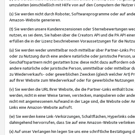
umzuleiten (einschließlich mit Hilfe von auf den Computern der Nutzer i
(s) Sie werden nicht durch Roboter, Softwareprogramme oder auf andere
Amazon-Website generieren.
(t) Sie werden unsere Kundenrezensionen oder Sternebewertungen wed
nutzen, es sei denn, Sie haben über die Creators API und die PA API e
erfüllen die in der Lizenz beschriebenen Voraussetzungen für die Nutzu
(u) Sie werden weder unmittelbar noch mittelbar über Partner-Links P
oder zu Nutzung durch eine andere natürliche oder juristische Person,
Geschäftspartnern nicht gestatten bzw. diese nicht dazu auffordern od
andere natürliche oder juristische Person, unmittelbar oder mittelbar
zu Wiederverkaufs- oder gewerblichen Zwecken (gleich welcher Art) 
auf Ihrer Website zum Wiederverkauf oder für gewerbliche Nutzungen 
(v) Sie werden die URL Ihrer Website, die die Partner-Links enthält b
werden, nicht in einer Weise tarnen, verstecken, manipulieren oder and
nicht mit angemessenem Aufwand in der Lage sind, die Website oder A
Links eine Amazon-Website aufruft.
(w) Sie werden keine Link-Verkürzungen, Schaltflächen, Hyperlinks ode
dahingehend hervorrufen, dass Sie auf eine Amazon-Website verlinken
(x) Auf unser Verlangen hin legen Sie uns eine schriftliche Bestätigung