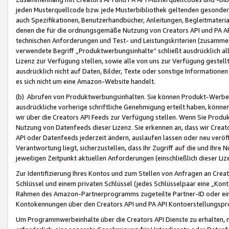
jeden Musterquellcode bzw. jede Musterbibliothek geltenden gesonder
auch Spezifikationen, Benutzerhandbücher, Anleitungen, Begleitmaterial
denen die für die ordnungsgemäße Nutzung von Creators API und PA A
technischen Anforderungen und Test- und Leistungskriterien (zusammen
verwendete Begriff „Produktwerbungsinhalte“ schließt ausdrücklich al
Lizenz zur Verfügung stellen, sowie alle von uns zur Verfügung gestel
ausdrücklich nicht auf Daten, Bilder, Texte oder sonstige Informatione
es sich nicht um eine Amazon-Website handelt.
(b) Abrufen von Produktwerbungsinhalten. Sie können Produkt-Werbein
ausdrückliche vorherige schriftliche Genehmigung erteilt haben, könn
wir über die Creators API Feeds zur Verfügung stellen. Wenn Sie Produk
Nutzung von Datenfeeds dieser Lizenz. Sie erkennen an, dass wir Creat
API oder Datenfeeds jederzeit ändern, auslaufen lassen oder neu veröffe
Verantwortung liegt, sicherzustellen, dass Ihr Zugriff auf die und Ihr
jeweiligen Zeitpunkt aktuellen Anforderungen (einschließlich dieser Liz
Zur Identifizierung Ihres Kontos und zum Stellen von Anfragen an Crea
Schlüssel und einem privaten Schlüssel (jedes Schlüsselpaar eine „Kon
Rahmen des Amazon-Partnerprogramms zugeteilte Partner-ID oder ein
Kontokennungen über den Creators API und PA API Kontoerstellungspro
Um Programmwerbeinhalte über die Creators API Dienste zu erhalten, m