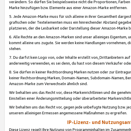
verändern. So dürfen Sie beispielsweise nicht die Proportionen, Farb
Marke hinzufügen bzw. Elemente aus einer Amazon-Marke entfernen.
5. Jede Amazon-Marke muss für sich alleine in ihrer Gesamtheit darge
grafischen oder Textelementen muss ein hinreichender Abstand gegebe
platzieren, der die Lesbarkeit oder Darstellung dieser Amazon-Marke b
6. Alle Rechte an den Amazon-Marken sind unser alleiniges Eigentum, 
kommt alleine uns zugute. Sie werden keine Handlungen vornehmen, 
stehen.
7. Du darfst kein Logo von, oder Inhalte erstellt von,
Drittanbietern au
anderweitig verwenden, es sei denn, du hast von diesem Verkäufer oder
8. Sie dürfen in keiner Rechtsordnung Marken nutzen oder zur Eintragu
keiner Rechtsordnung Marken, Domain-Namen, Subdomain-Namen, Benu
Amazon-Marke zum Verwechseln ähnlich sind.
Wir behalten uns das Recht vor, diese Markenrichtlinien und die gene
Einstellen einer Änderungsmitteilung oder überarbeiteter Markenricht
Wir behalten uns das Recht vor, gegen jede unbefugte Nutzung bzw. jede 
unserem alleinigen Ermessen angemessene Maßnahmen zu ergreifen.
IP-Lizenz- und Nutzungsan
Diese Lizenz regelt Ihre Nutzung von Programminhalten im Zusammen