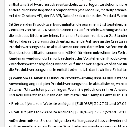
enthaltene Software zurückzuentwickeln, zu zerlegen, zu dekompilier
andere zugrunde liegende Komponenten (wie Modelle, Modellparameter
mit der Creators API, der PA API, Datenfeeds oder in den Produkt Werb
(h) Sie werden Produktwerbungsinhalte, die aus einem Bild bestehen, ni
Zeitraum von bis zu 24 Stunden einen Link auf Produktwerbungsinhalte
die nicht aus Bildern bestehen, für einen Zeitraum von bis zu 24 Stund
Ablauf dieses Zeitraums durch entsprechende Anfrage an die Creators 
Produktwerbungsinhalte aktualisieren und neu darstellen. Sofern wir Ih
Standardidentifikationsnummern (ASINs) für einen unbestimmten Zeitra
Kundenanwendung, dürfen unbeschadet des Vorstehenden Produktwerbu
Zwischenspeicher abgelegt werden. Auf unser Verlangen werden Sie un
die Produktwerbungsinhalte enthält oder nutzt, damit wir Ihre Einhalt
(i) Wenn Sie seltener als stündlich Produktwerbungsinhalte aus Datenfe
Anwendung angezeigten Produktwerbungsinhalte aktualisieren, werden 
Datums-/Uhrzeitstempel einfügen. Wenn Sie jedoch die in Ihrer Anwe
und aktualisiert haben, kann der Datumsteil des Stempels entfallen. Dies
• Preis auf [Amazon-Website einfügen]: [EUR/GBP] 32,77 (Stand 07.01.
• Preis auf [Amazon-Website einfügen]: [EUR/GBP] 32,77 (Stand 14:11 
Außerdem müssen Sie den folgenden Haftungsausschluss entweder neb
ein Pop-up-Fenster, ein Pop-up-Skript oder ein sonstiges vergleichba