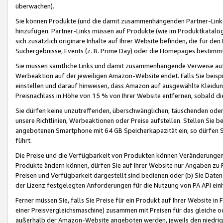
überwachen).
Sie können Produkte (und die damit zusammenhängenden Partner-Links)
hinzufügen. Partner-Links müssen auf Produkte (wie im Produktkatalog de
sich zusätzlich originäre Inhalte auf Ihrer Website befinden, die für 
Suchergebnisse, Events (z. B. Prime Day) oder die Homepages bestimmte
Sie müssen sämtliche Links und damit zusammenhängende Verweise auf z
Werbeaktion auf der jeweiligen Amazon-Website endet. Falls Sie beisp
einstellen und darauf hinweisen, dass Amazon auf ausgewählte Kleidun
Preisnachlass in Höhe von 15 % von Ihrer Website entfernen, sobald di
Sie dürfen keine unzutreffenden, überschwänglichen, täuschenden od
unsere Richtlinien, Werbeaktionen oder Preise aufstellen. Stellen Sie 
angebotenen Smartphone mit 64 GB Speicherkapazität ein, so dürfen S
führt.
Die Preise und die Verfügbarkeit von Produkten können Veränderungen 
Produkte ändern können, dürfen Sie auf Ihrer Website nur Angaben zu P
Preisen und Verfügbarkeit dargestellt sind bedienen oder (b) Sie Daten
der Lizenz festgelegten Anforderungen für die Nutzung von PA API einh
Ferner müssen Sie, falls Sie Preise für ein Produkt auf Ihrer Website in 
einer Preisvergleichsmaschine) zusammen mit Preisen für das gleiche o
außerhalb der Amazon-Website angeboten werden, jeweils den niedrigst