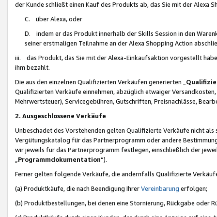
der Kunde schließt einen Kauf des Produkts ab, das Sie mit der Alexa 
C. über Alexa, oder
D. indem er das Produkt innerhalb der Skills Session in den Waren
seiner erstmaligen Teilnahme an der Alexa Shopping Action abschlie
iii. das Produkt, das Sie mit der Alexa-Einkaufsaktion vorgestellt ha
ihm bezahlt.
Die aus den einzelnen Qualifizierten Verkäufen generierten „
Qualifizi
Qualifizierten Verkäufe einnehmen, abzüglich etwaiger Versandkosten
Mehrwertsteuer), Servicegebühren, Gutschriften, Preisnachlässe, Bear
2. Ausgeschlossene Verkäufe
Unbeschadet des Vorstehenden gelten Qualifizierte Verkäufe nicht als
Vergütungskatalog für das Partnerprogramm oder andere Bestimmungen,
wir jeweils für das Partnerprogramm festlegen, einschließlich der jewe
„
Programmdokumentation
“).
Ferner gelten folgende Verkäufe, die andernfalls Qualifizierte Verkä
(a) Produktkäufe, die nach Beendigung Ihrer
Vereinbarung
erfolgen;
(b) Produktbestellungen, bei denen eine Stornierung, Rückgabe oder R