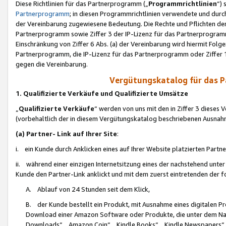
Diese Richtlinien für das Partnerprogramm („
Programmrichtlinien
“)
Partnerprogramm
; in diesen Programmrichtlinien verwendete und durch
der Vereinbarung zugewiesene Bedeutung. Die Rechte und Pflichten de
Partnerprogramm sowie Ziffer 3 der IP-Lizenz für das Partnerprogram
Einschränkung von Ziffer 6 Abs. (a) der Vereinbarung wird hiermit Fol
Partnerprogramm, die IP-Lizenz für das Partnerprogramm oder Ziffer 1
gegen die Vereinbarung.
Vergütungskatalog für das 
1. Qualifizierte Verkäufe und Qualifizierte Umsätze
„
Qualifizierte Verkäufe
“ werden von uns mit den in Ziffer 3 diese
(vorbehaltlich der in diesem Vergütungskatalog beschriebenen Ausnah
(a) Partner- Link auf Ihrer Site
:
i. ein Kunde durch Anklicken eines auf Ihrer Website platzierten Part
ii. während einer einzigen Internetsitzung eines der nachstehend unter (i)
Kunde den Partner-Link anklickt und mit dem zuerst eintretenden der f
A. Ablauf von 24 Stunden seit dem Klick,
B. der Kunde bestellt ein Produkt, mit Ausnahme eines digitalen P
Download einer Amazon Software oder Produkte, die unter dem N
Downloads“, „Amazon Coin“, „Kindle Books“, „Kindle Newspapers“, „