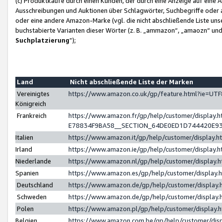
(c) Produktkäufe durch einen Kunden, der durch eine Anzeige auf eine 
Ausschreibungen und Auktionen über Schlagwörter, Suchbegriffe oder 
oder eine andere Amazon-Marke (vgl. die nicht abschließende Liste un
buchstabierte Varianten dieser Wörter (z. B. „ammazon“, „amaozn“ und „
Suchplatzierung
”);
Land
Nicht abschließende Liste der Marken
Vereinigtes
https://www.amazon.co.uk/gp/feature.html?ie=U
Königreich
Frankreich
https://www.amazon.fr/gp/help/customer/displa
E78834F9BA58__SECTION_64DE0ED1D744420E9
Italien
https://www.amazon.it/gp/help/customer/display
Irland
https://www.amazon.ie/gp/help/customer/displa
Niederlande
https://www.amazon.nl/gp/help/customer/display
Spanien
https://www.amazon.es/gp/help/customer/display
Deutschland
https://www.amazon.de/gp/help/customer/displa
Schweden
https://www.amazon.de/gp/help/customer/displa
Polen
https://www.amazon.pl/gp/help/customer/display
Belgien
https://www.amazon.com.be/gp/help/customer/d