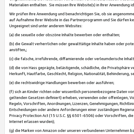
Materialien enthalten. Sie müssen Ihre Website(s) in Ihrer Anwendung ide
Wir prüfen Ihre Anwendung und benachrichtigen Sie, ob sie angenommen
auf Aufnahme Ihrer Website in das Partnerprogramm und Sie dürfen kei
Ungeeignet sind unter anderem Websites:
(a) die sexuelle oder obszöne Inhalte bewerben oder enthalten;
(b) die Gewalt verherrlichen oder gewalttätige Inhalte haben oder pot
anstiften,;
(c) die falsche, irreführende, diffamierende oder verleumderische Inha
(d) die von Hass geprägte, belästigende, schädliche, die Privatsphäre v
Herkunft, Hautfarbe, Geschlecht, Religion, Nationalität, Behinderung, 
(e) die rechtswidrige Handlungen bewerben oder ausführen;
(f) sich an Kinder richten oder wissentlich personenbezogene Daten vo
geltenden Gesetzen definiert) erheben, verwenden oder offenlegen, Vo
Regeln, Vorschriften, Anordnungen, Lizenzen, Genehmigungen, Richtlini
Entscheidungen oder andere Anforderungen einer zuständigen Regierung
Privacy Protection Act (15 U.S.C. §§ 6501-6506) oder Vorschriften, di
Internet erlassen wurden);
(g) die Marken von Amazon oder unseren verbundenen Unternehmen b