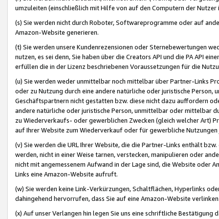
umzuleiten (einschließlich mit Hilfe von auf den Computern der Nutzer i
(s) Sie werden nicht durch Roboter, Softwareprogramme oder auf andere
Amazon-Website generieren.
(t) Sie werden unsere Kundenrezensionen oder Sternebewertungen wed
nutzen, es sei denn, Sie haben über die Creators API und die PA API e
erfüllen die in der Lizenz beschriebenen Voraussetzungen für die Nutzu
(u) Sie werden weder unmittelbar noch mittelbar über Partner-Links P
oder zu Nutzung durch eine andere natürliche oder juristische Person,
Geschäftspartnern nicht gestatten bzw. diese nicht dazu auffordern od
andere natürliche oder juristische Person, unmittelbar oder mittelbar
zu Wiederverkaufs- oder gewerblichen Zwecken (gleich welcher Art) 
auf Ihrer Website zum Wiederverkauf oder für gewerbliche Nutzungen 
(v) Sie werden die URL Ihrer Website, die die Partner-Links enthält b
werden, nicht in einer Weise tarnen, verstecken, manipulieren oder and
nicht mit angemessenem Aufwand in der Lage sind, die Website oder A
Links eine Amazon-Website aufruft.
(w) Sie werden keine Link-Verkürzungen, Schaltflächen, Hyperlinks ode
dahingehend hervorrufen, dass Sie auf eine Amazon-Website verlinken
(x) Auf unser Verlangen hin legen Sie uns eine schriftliche Bestätigung