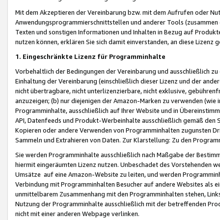
Mit dem Akzeptieren der Vereinbarung bzw. mit dem Aufrufen oder Nutz
Anwendungsprogrammierschnittstellen und anderer Tools (zusammen die
Texten und sonstigen Informationen und Inhalten in Bezug auf Produkte
nutzen können, erklären Sie sich damit einverstanden, an diese Lizenz 
1. Eingeschränkte Lizenz für Programminhalte
Vorbehaltlich der Bedingungen der Vereinbarung und ausschließlich z
Einhaltung der Vereinbarung (einschließlich dieser Lizenz und der ande
nicht übertragbare, nicht unterlizenzierbare, nicht exklusive, gebühren
anzuzeigen; (b) nur diejenigen der Amazon-Marken zu verwenden (wie in 
Programminhalte, ausschließlich auf Ihrer Website und in Übereinstimmu
API, Datenfeeds und Produkt-Werbeinhalte ausschließlich gemäß den Spe
Kopieren oder andere Verwenden von Programminhalten zugunsten Dri
Sammeln und Extrahieren von Daten. Zur Klarstellung: Zu den Program
Sie werden Programminhalte ausschließlich nach Maßgabe der Besti
hiermit eingeräumten Lizenz nutzen. Unbeschadet des Vorstehenden we
Umsätze auf eine Amazon-Website zu leiten, und werden Programminhal
Verbindung mit Programminhalten Besucher auf andere Websites als ein
unmittelbarem Zusammenhang mit den Programminhalten stehen, Links z
Nutzung der Programminhalte ausschließlich mit der betreffenden Pr
nicht mit einer anderen Webpage verlinken.