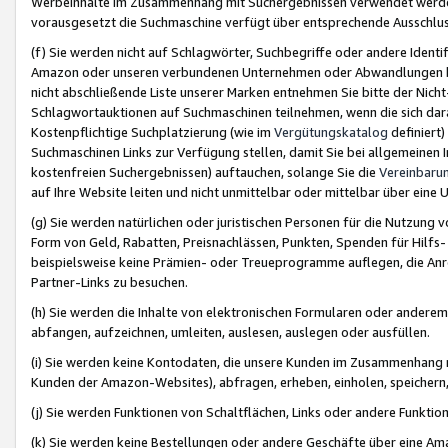
Werbeinhalte im Zusammenhang mit Suchergebnissen verwendet werden,
vorausgesetzt die Suchmaschine verfügt über entsprechende Ausschlu
(f) Sie werden nicht auf Schlagwörter, Suchbegriffe oder andere Ident
Amazon oder unseren verbundenen Unternehmen oder Abwandlungen bzw
nicht abschließende Liste unserer Marken entnehmen Sie bitte der Nich
Schlagwortauktionen auf Suchmaschinen teilnehmen, wenn die sich da
Kostenpflichtige Suchplatzierung (wie im
Vergütungskatalog
definiert
Suchmaschinen Links zur Verfügung stellen, damit Sie bei allgemeinen I
kostenfreien Suchergebnissen) auftauchen, solange Sie die
Vereinbaru
auf Ihre Website leiten und nicht unmittelbar oder mittelbar über eine
(g) Sie werden natürlichen oder juristischen Personen für die Nutzung 
Form von Geld, Rabatten, Preisnachlässen, Punkten, Spenden für Hilfs
beispielsweise keine Prämien- oder Treueprogramme auflegen, die Anrei
Partner-Links zu besuchen.
(h) Sie werden die Inhalte von elektronischen Formularen oder anderem M
abfangen, aufzeichnen, umleiten, auslesen, auslegen oder ausfüllen.
(i) Sie werden keine Kontodaten, die unsere Kunden im Zusammenhang 
Kunden der Amazon-Websites), abfragen, erheben, einholen, speichern,
(j) Sie werden Funktionen von Schaltflächen, Links oder andere Funkti
(k) Sie werden keine Bestellungen oder andere Geschäfte über eine Ama