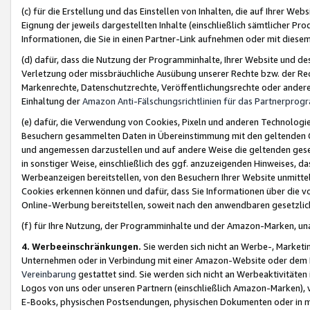
(c) für die Erstellung und das Einstellen von Inhalten, die auf Ihrer We
Eignung der jeweils dargestellten Inhalte (einschließlich sämtlicher 
Informationen, die Sie in einen Partner-Link aufnehmen oder mit diese
(d) dafür, dass die Nutzung der Programminhalte, Ihrer Website und des 
Verletzung oder missbräuchliche Ausübung unserer Rechte bzw. der Recht
Markenrechte, Datenschutzrechte, Veröffentlichungsrechte oder anderer
Einhaltung der
Amazon Anti-Fälschungsrichtlinien für das Partnerpro
(e) dafür, die Verwendung von Cookies, Pixeln und anderen Technologien
Besuchern gesammelten Daten in Übereinstimmung mit den geltenden Ge
und angemessen darzustellen und auf andere Weise die geltenden geset
in sonstiger Weise, einschließlich des ggf. anzuzeigenden Hinweises, d
Werbeanzeigen bereitstellen, von den Besuchern Ihrer Website unmitte
Cookies erkennen können und dafür, dass Sie Informationen über die v
Online-Werbung bereitstellen, soweit nach den anwendbaren gesetzlic
(f) für Ihre Nutzung, der Programminhalte und der Amazon-Marken, u
4. Werbeeinschränkungen.
Sie werden sich nicht an Werbe-, Market
Unternehmen oder in Verbindung mit einer Amazon-Website oder dem Pa
Vereinbarung
gestattet sind. Sie werden sich nicht an Werbeaktivitäten
Logos von uns oder unseren Partnern (einschließlich Amazon-Marken), 
E-Books, physischen Postsendungen, physischen Dokumenten oder in 