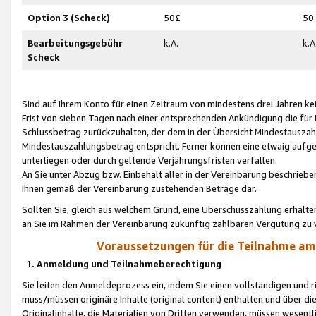
Option 3 (Scheck)
50£
50
Bearbeitungsgebühr
k.A.
k.A
Scheck
Sind auf Ihrem Konto für einen Zeitraum von mindestens drei Jahren kein
Frist von sieben Tagen nach einer entsprechenden Ankündigung die für
Schlussbetrag zurückzuhalten, der dem in der Übersicht Mindestausz
Mindestauszahlungsbetrag entspricht. Ferner können eine etwaig aufg
unterliegen oder durch geltende Verjährungsfristen verfallen.
An Sie unter Abzug bzw. Einbehalt aller in der Vereinbarung beschrieb
Ihnen gemäß der Vereinbarung zustehenden Beträge dar.
Sollten Sie, gleich aus welchem Grund, eine Überschusszahlung erhalte
an Sie im Rahmen der Vereinbarung zukünftig zahlbaren Vergütung zu 
Voraussetzungen für die Teilnahme a
1. Anmeldung und Teilnahmeberechtigung
Sie leiten den Anmeldeprozess ein, indem Sie einen vollständigen und 
muss/müssen originäre Inhalte (original content) enthalten und über d
Originalinhalte, die Materialien von Dritten verwenden, müssen wese