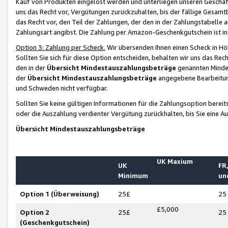
Kauf von Produkten eingelöst werden und unterliegen unseren Geschäf
uns das Recht vor, Vergütungen zurückzuhalten, bis der fällige Gesamt
das Recht vor, den Teil der Zahlungen, der den in der Zahlungstabelle 
Zahlungsart angibst. Die Zahlung per Amazon-Geschenkgutschein ist in
Option 3: Zahlung per Scheck.
Wir übersenden Ihnen einen Scheck in Höh
Sollten Sie sich für diese Option entscheiden, behalten wir uns das Rec
den in der
Übersicht Mindestauszahlungsbeträge
genannten Mindest
der
Übersicht Mindestauszahlungsbeträge
angegebene Bearbeitung
und Schweden nicht verfügbar.
Sollten Sie keine gültigen Informationen für die Zahlungsoption bereit
oder die Auszahlung verdienter Vergütung zurückhalten, bis Sie eine A
Übersicht Mindestauszahlungsbeträge
UK Maxium
UK
FR,
Minimum
un
Option 1 (Überweisung)
25£
25
£5,000
Option 2
25£
25
(Geschenkgutschein)