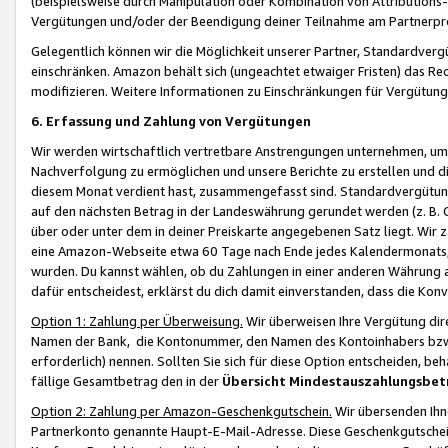
(beispielsweise durch Manipulation oder Kombination von Attributions-
Vergütungen und/oder der Beendigung deiner Teilnahme am Partnerp
Gelegentlich können wir die Möglichkeit unserer Partner, Standardv
einschränken. Amazon behält sich (ungeachtet etwaiger Fristen) das Re
modifizieren. Weitere Informationen zu Einschränkungen für Vergütung
6. Erfassung und Zahlung von Vergütungen
Wir werden wirtschaftlich vertretbare Anstrengungen unternehmen, um 
Nachverfolgung zu ermöglichen und unsere Berichte zu erstellen und di
diesem Monat verdient hast, zusammengefasst sind. Standardvergütung
auf den nächsten Betrag in der Landeswährung gerundet werden (z. B. C
über oder unter dem in deiner Preiskarte angegebenen Satz liegt. Wir
eine Amazon-Webseite etwa 60 Tage nach Ende jedes Kalendermonats, i
wurden. Du kannst wählen, ob du Zahlungen in einer anderen Währung
dafür entscheidest, erklärst du dich damit einverstanden, dass die K
Option 1: Zahlung per Überweisung.
Wir überweisen Ihre Vergütung dir
Namen der Bank, die Kontonummer, den Namen des Kontoinhabers bzw. a
erforderlich) nennen. Sollten Sie sich für diese Option entscheiden, be
fällige Gesamtbetrag den in der
Übersicht Mindestauszahlungsbet
Option 2: Zahlung per Amazon-Geschenkgutschein.
Wir übersenden Ihne
Partnerkonto genannte Haupt-E-Mail-Adresse. Diese Geschenkgutschei