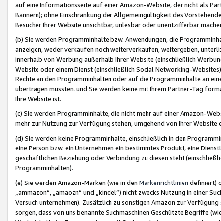
auf eine Informationsseite auf einer Amazon-Website, der nicht als Part
Bannern); ohne Einschränkung der Allgemeingültigkeit des Vorstehende
Besucher Ihrer Website unsichtbar, unlesbar oder unentzifferbar mache
(b) Sie werden Programminhalte bzw. Anwendungen, die Programminhalt
anzeigen, weder verkaufen noch weiterverkaufen, weitergeben, unterli
innerhalb von Werbung außerhalb Ihrer Website (einschließlich Werbun
Website oder einem Dienst (einschließlich Social Networking-Website
Rechte an den Programminhalten oder auf die Programminhalte an eine a
übertragen müssten, und Sie werden keine mit Ihrem Partner-Tag formati
Ihre Website ist.
(c) Sie werden Programminhalte, die nicht mehr auf einer Amazon-Websit
mehr zur Nutzung zur Verfügung stehen, umgehend von Ihrer Website e
(d) Sie werden keine Programminhalte, einschließlich in den Programmin
eine Person bzw. ein Unternehmen ein bestimmtes Produkt, eine Dienstle
geschäftlichen Beziehung oder Verbindung zu diesen steht (einschließli
Programminhalten).
(e) Sie werden Amazon-Marken (wie in den
Markenrichtlinien
definiert) 
„ammazon“, „amaozn“ und „kindel“) nicht zwecks Nutzung in einer Suc
Versuch unternehmen). Zusätzlich zu sonstigen Amazon zur Verfügung 
sorgen, dass von uns benannte Suchmaschinen Geschützte Begriffe (wie 