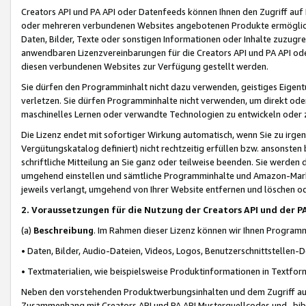
Creators API und PA API oder Datenfeeds können Ihnen den Zugriff auf D
oder mehreren verbundenen Websites angebotenen Produkte ermögliche
Daten, Bilder, Texte oder sonstigen Informationen oder Inhalte zuzugre
anwendbaren Lizenzvereinbarungen für die Creators API und PA API od
diesen verbundenen Websites zur Verfügung gestellt werden.
Sie dürfen den Programminhalt nicht dazu verwenden, geistiges Eigent
verletzen. Sie dürfen Programminhalte nicht verwenden, um direkt ode
maschinelles Lernen oder verwandte Technologien zu entwickeln oder zu
Die Lizenz endet mit sofortiger Wirkung automatisch, wenn Sie zu irg
Vergütungskatalog definiert) nicht rechtzeitig erfüllen bzw. ansonsten
schriftliche Mitteilung an Sie ganz oder teilweise beenden. Sie werden
umgehend einstellen und sämtliche Programminhalte und Amazon-Marke
jeweils verlangt, umgehend von Ihrer Website entfernen und löschen od
2. Voraussetzungen für die Nutzung der Creators API und der P
(a)
Beschreibung
. Im Rahmen dieser Lizenz können wir Ihnen Programmi
• Daten, Bilder, Audio-Dateien, Videos, Logos, Benutzerschnittstellen-
• Textmaterialien, wie beispielsweise Produktinformationen in Textfor
Neben den vorstehenden Produktwerbungsinhalten und dem Zugriff auf 
Zusammenhang mit Creators API und PA API Musterquellcodes und -bibli