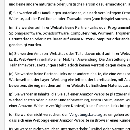
und keine andere natürliche oder juristische Person dazu ermächtigen, a
(l) Sie werden alle Handlungen unterlassen, die nach vernünftigem Erme
Website, auf der Funktionen oder Transaktionen (zum Beispiel suchen, s
(m) Sie werden auf Ihrer Website keine Partner-Links oder Programmin
Spionagesoftware, Schadsoftware, Computerviren, Würmern, Trojaner
Herunterladen oder Installieren auf einem Nutzer-Computer oder ande
genehmigt wurden.
(n) Sie werden Amazon-Websites oder Teile davon nicht auf Ihrer Websi
(z. B., WebView) innerhalb einer Mobilen Anwendung. Die Darstellung ein
Teilnahmevoraussetzungen stellt jedoch keinen Verstoß gegen diese Zif
(o) Sie werden keine Partner-Links oder andere Inhalte, die eine Am
Werbeseiten oder Layer-Werbung einstellen oder bereitstellen, mit Au
bewerben, die eng mit dem auf Ihrer Website befindlichen Material z
(p) Sie werden in Inhalte, die Sie auf einer Amazon-Website platzier
Werbediensten oder in einer Kundenbewertung, einem Forum, einem Wun
einer Amazon-Website verfügbaren Kontext) keine Partner-Links integr
(q) Sie werden nicht versuchen, den
Vergütungskatalog
zu umgehen oder
dass sich eine Webpage einer Amazon-Website im Browser eines Kunden 
(r) Sie werden nicht versuchen, Internetverkehr (Traffic) oder Vergü