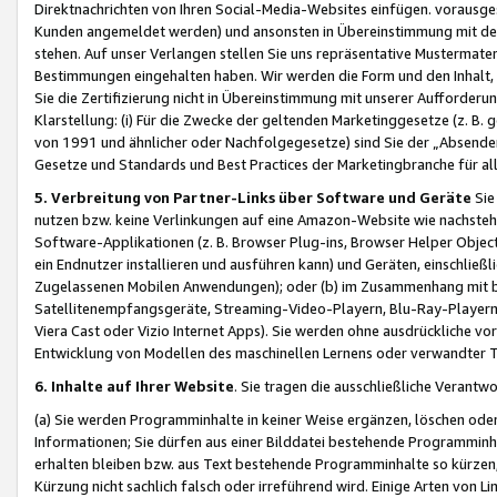
Direktnachrichten von Ihren Social-Media-Websites einfügen. vorausg
Kunden angemeldet werden) und ansonsten in Übereinstimmung mit der
stehen. Auf unser Verlangen stellen Sie uns repräsentative Mustermater
Bestimmungen eingehalten haben. Wir werden die Form und den Inhalt, di
Sie die Zertifizierung nicht in Übereinstimmung mit unserer Aufforderu
Klarstellung: (i) Für die Zwecke der geltenden Marketinggesetze (z. 
von 1991 und ähnlicher oder Nachfolgegesetze) sind Sie der „Absender“ j
Gesetze und Standards und Best Practices der Marketingbranche für 
5. Verbreitung von Partner-Links über Software und Geräte
Sie
nutzen bzw. keine Verlinkungen auf eine Amazon-Website wie nachsteh
Software-Applikationen (z. B. Browser Plug-ins, Browser Helper Objec
ein Endnutzer installieren und ausführen kann) und Geräten, einschlie
Zugelassenen Mobilen Anwendungen); oder (b) im Zusammenhang mit bzw.
Satellitenempfangsgeräte, Streaming-Video-Playern, Blu-Ray-Playern 
Viera Cast oder Vizio Internet Apps). Sie werden ohne ausdrückliche v
Entwicklung von Modellen des maschinellen Lernens oder verwandter 
6. Inhalte auf Ihrer Website
. Sie tragen die ausschließliche Verantwo
(a) Sie werden Programminhalte in keiner Weise ergänzen, löschen oder
Informationen; Sie dürfen aus einer Bilddatei bestehende Programminhal
erhalten bleiben bzw. aus Text bestehende Programminhalte so kürzen, 
Kürzung nicht sachlich falsch oder irreführend wird. Einige Arten von L