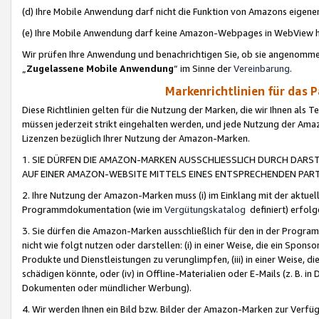
(d) Ihre Mobile Anwendung darf nicht die Funktion von Amazons eige
(e) Ihre Mobile Anwendung darf keine Amazon-Webpages in WebView 
Wir prüfen Ihre Anwendung und benachrichtigen Sie, ob sie angenomm
„
Zugelassene Mobile Anwendung
“ im Sinne der
Vereinbarung
.
Markenrichtlinien für das 
Diese Richtlinien gelten für die Nutzung der Marken, die wir Ihnen als 
müssen jederzeit strikt eingehalten werden, und jede Nutzung der Ama
Lizenzen bezüglich Ihrer Nutzung der Amazon-Marken.
1. SIE DÜRFEN DIE AMAZON-MARKEN AUSSCHLIESSLICH DURCH DARS
AUF EINER AMAZON-WEBSITE MITTELS EINES ENTSPRECHENDEN PART
2. Ihre Nutzung der Amazon-Marken muss (i) im Einklang mit der aktuells
Programmdokumentation (wie im
Vergütungskatalog
definiert) erfolg
3. Sie dürfen die Amazon-Marken ausschließlich für den in der Progr
nicht wie folgt nutzen oder darstellen: (i) in einer Weise, die ein Spo
Produkte und Dienstleistungen zu verunglimpfen, (iii) in einer Weise
schädigen könnte, oder (iv) in Offline-Materialien oder E-Mails (z. B.
Dokumenten oder mündlicher Werbung).
4. Wir werden Ihnen ein Bild bzw. Bilder der Amazon-Marken zur Verfüg