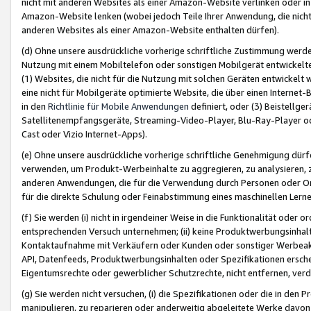
nicht mit anderen Websites als einer Amazon-Website verlinken oder i
Amazon-Website lenken (wobei jedoch Teile Ihrer Anwendung, die nich
anderen Websites als einer Amazon-Website enthalten dürfen).
(d) Ohne unsere ausdrückliche vorherige schriftliche Zustimmung werd
Nutzung mit einem Mobiltelefon oder sonstigen Mobilgerät entwickelt
(1) Websites, die nicht für die Nutzung mit solchen Geräten entwickelt
eine nicht für Mobilgeräte optimierte Website, die über einen Interne
in den
Richtlinie für Mobile Anwendungen
definiert, oder (3) Beistellge
Satellitenempfangsgeräte, Streaming-Video-Player, Blu-Ray-Player ode
Cast oder Vizio Internet-Apps).
(e) Ohne unsere ausdrückliche vorherige schriftliche Genehmigung dürfe
verwenden, um Produkt-Werbeinhalte zu aggregieren, zu analysieren, 
anderen Anwendungen, die für die Verwendung durch Personen oder Or
für die direkte Schulung oder Feinabstimmung eines maschinellen Lern
(f) Sie werden (i) nicht in irgendeiner Weise in die Funktionalität ode
entsprechenden Versuch unternehmen; (ii) keine Produktwerbungsinha
Kontaktaufnahme mit Verkäufern oder Kunden oder sonstiger Werbeaktiv
API, Datenfeeds, Produktwerbungsinhalten oder Spezifikationen erschei
Eigentumsrechte oder gewerblicher Schutzrechte, nicht entfernen, verd
(g) Sie werden nicht versuchen, (i) die Spezifikationen oder die in de
manipulieren, zu reparieren oder anderweitig abgeleitete Werke davon z