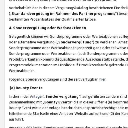
Vorbehaltlich der in diesem Vergütungskatalog beschriebenen Einschr
(„
Standardvergütung im Rahmen des Partnerprogramms
“) besc
bestimmten Prozentsatzes der Qualifizierten Erlöse.
4. Sondervergütung oder Werbeaktionen
Gelegentlich können wir Sonderprogramme oder Werbeaktionen auflegen,
oder alternative Vergütung („
Sondervergütung
”) zu verdienen. Amazo
Sonderprogramme oder Werbeaktionen jederzeit ganz oder teilweise einz
Sonderprogramme oder Werbeaktionen (auch Sonderprogramme oder We
Produktverkäufen kommt) disqualifizierende Ausschlusstatbestände, di
Programmdokumentation im Hinblick auf Produktverkäufe geltende E
Werbeaktionen.
Folgende Sondervergütungen sind derzeit verfügbar:
hier
.
(a) Bounty Events
In den in der
Anlage
(„
Sondervergütung
“) aufgeführten Ländern sind
Zusammenhang mit „
Bounty Events
“ die in dieser Ziffer 4 (a) besch
Bounty Event wie in der Anlage beschrieben anspruchsberechtigt sein mu
teilnehmende Startseite einer Amazon-Website aufruft und (2) der Kun
ausführt.
Amazon zahlt keine Sondervergütung, wenn das zugrundeliegende Boun