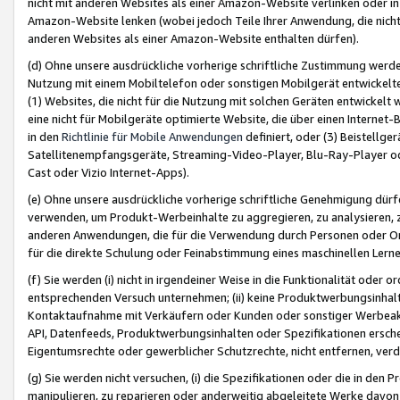
nicht mit anderen Websites als einer Amazon-Website verlinken oder i
Amazon-Website lenken (wobei jedoch Teile Ihrer Anwendung, die nich
anderen Websites als einer Amazon-Website enthalten dürfen).
(d) Ohne unsere ausdrückliche vorherige schriftliche Zustimmung werd
Nutzung mit einem Mobiltelefon oder sonstigen Mobilgerät entwickelt
(1) Websites, die nicht für die Nutzung mit solchen Geräten entwickelt
eine nicht für Mobilgeräte optimierte Website, die über einen Interne
in den
Richtlinie für Mobile Anwendungen
definiert, oder (3) Beistellge
Satellitenempfangsgeräte, Streaming-Video-Player, Blu-Ray-Player ode
Cast oder Vizio Internet-Apps).
(e) Ohne unsere ausdrückliche vorherige schriftliche Genehmigung dürfe
verwenden, um Produkt-Werbeinhalte zu aggregieren, zu analysieren, 
anderen Anwendungen, die für die Verwendung durch Personen oder Or
für die direkte Schulung oder Feinabstimmung eines maschinellen Lern
(f) Sie werden (i) nicht in irgendeiner Weise in die Funktionalität ode
entsprechenden Versuch unternehmen; (ii) keine Produktwerbungsinha
Kontaktaufnahme mit Verkäufern oder Kunden oder sonstiger Werbeaktiv
API, Datenfeeds, Produktwerbungsinhalten oder Spezifikationen erschei
Eigentumsrechte oder gewerblicher Schutzrechte, nicht entfernen, verd
(g) Sie werden nicht versuchen, (i) die Spezifikationen oder die in de
manipulieren, zu reparieren oder anderweitig abgeleitete Werke davon z