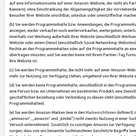
auf eine Informationsseite auf einer Amazon-Website, der nicht als Part
Bannern); ohne Einschränkung der Allgemeingültigkeit des Vorstehende
Besucher Ihrer Website unsichtbar, unlesbar oder unentzifferbar mache
(b) Sie werden Programminhalte bzw. Anwendungen, die Programminhalt
anzeigen, weder verkaufen noch weiterverkaufen, weitergeben, unterli
innerhalb von Werbung außerhalb Ihrer Website (einschließlich Werbun
Website oder einem Dienst (einschließlich Social Networking-Website
Rechte an den Programminhalten oder auf die Programminhalte an eine a
übertragen müssten, und Sie werden keine mit Ihrem Partner-Tag formati
Ihre Website ist.
(c) Sie werden Programminhalte, die nicht mehr auf einer Amazon-Websit
mehr zur Nutzung zur Verfügung stehen, umgehend von Ihrer Website e
(d) Sie werden keine Programminhalte, einschließlich in den Programmin
eine Person bzw. ein Unternehmen ein bestimmtes Produkt, eine Dienstle
geschäftlichen Beziehung oder Verbindung zu diesen steht (einschließli
Programminhalten).
(e) Sie werden Amazon-Marken (wie in den
Markenrichtlinien
definiert) 
„ammazon“, „amaozn“ und „kindel“) nicht zwecks Nutzung in einer Suc
Versuch unternehmen). Zusätzlich zu sonstigen Amazon zur Verfügung 
sorgen, dass von uns benannte Suchmaschinen Geschützte Begriffe (wie 