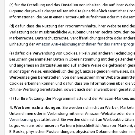
(c) für die Erstellung und das Einstellen von Inhalten, die auf Ihrer We
Eignung der jeweils dargestellten Inhalte (einschließlich sämtlicher 
Informationen, die Sie in einen Partner-Link aufnehmen oder mit diese
(d) dafür, dass die Nutzung der Programminhalte, Ihrer Website und des 
Verletzung oder missbräuchliche Ausübung unserer Rechte bzw. der Recht
Markenrechte, Datenschutzrechte, Veröffentlichungsrechte oder anderer
Einhaltung der
Amazon Anti-Fälschungsrichtlinien für das Partnerpro
(e) dafür, die Verwendung von Cookies, Pixeln und anderen Technologien
Besuchern gesammelten Daten in Übereinstimmung mit den geltenden Ge
und angemessen darzustellen und auf andere Weise die geltenden geset
in sonstiger Weise, einschließlich des ggf. anzuzeigenden Hinweises, d
Werbeanzeigen bereitstellen, von den Besuchern Ihrer Website unmitte
Cookies erkennen können und dafür, dass Sie Informationen über die v
Online-Werbung bereitstellen, soweit nach den anwendbaren gesetzlic
(f) für Ihre Nutzung, der Programminhalte und der Amazon-Marken, u
4. Werbeeinschränkungen.
Sie werden sich nicht an Werbe-, Market
Unternehmen oder in Verbindung mit einer Amazon-Website oder dem Pa
Vereinbarung
gestattet sind. Sie werden sich nicht an Werbeaktivitäten
Logos von uns oder unseren Partnern (einschließlich Amazon-Marken), 
E-Books, physischen Postsendungen, physischen Dokumenten oder in 