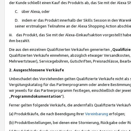
der Kunde schließt einen Kauf des Produkts ab, das Sie mit der Alexa 
C. über Alexa, oder
D. indem er das Produkt innerhalb der Skills Session in den Waren
seiner erstmaligen Teilnahme an der Alexa Shopping Action abschlie
iii. das Produkt, das Sie mit der Alexa-Einkaufsaktion vorgestellt ha
ihm bezahlt.
Die aus den einzelnen Qualifizierten Verkäufen generierten „
Qualifizi
Qualifizierten Verkäufe einnehmen, abzüglich etwaiger Versandkosten
Mehrwertsteuer), Servicegebühren, Gutschriften, Preisnachlässe, Bear
2. Ausgeschlossene Verkäufe
Unbeschadet des Vorstehenden gelten Qualifizierte Verkäufe nicht als
Vergütungskatalog für das Partnerprogramm oder andere Bestimmungen,
wir jeweils für das Partnerprogramm festlegen, einschließlich der jewe
„
Programmdokumentation
“).
Ferner gelten folgende Verkäufe, die andernfalls Qualifizierte Verkä
(a) Produktkäufe, die nach Beendigung Ihrer
Vereinbarung
erfolgen;
(b) Produktbestellungen, bei denen eine Stornierung, Rückgabe oder R