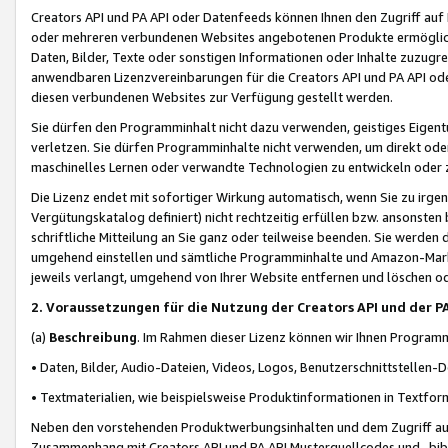
Creators API und PA API oder Datenfeeds können Ihnen den Zugriff auf D
oder mehreren verbundenen Websites angebotenen Produkte ermögliche
Daten, Bilder, Texte oder sonstigen Informationen oder Inhalte zuzugre
anwendbaren Lizenzvereinbarungen für die Creators API und PA API od
diesen verbundenen Websites zur Verfügung gestellt werden.
Sie dürfen den Programminhalt nicht dazu verwenden, geistiges Eigent
verletzen. Sie dürfen Programminhalte nicht verwenden, um direkt ode
maschinelles Lernen oder verwandte Technologien zu entwickeln oder zu
Die Lizenz endet mit sofortiger Wirkung automatisch, wenn Sie zu irg
Vergütungskatalog definiert) nicht rechtzeitig erfüllen bzw. ansonsten
schriftliche Mitteilung an Sie ganz oder teilweise beenden. Sie werden
umgehend einstellen und sämtliche Programminhalte und Amazon-Marke
jeweils verlangt, umgehend von Ihrer Website entfernen und löschen od
2. Voraussetzungen für die Nutzung der Creators API und der P
(a)
Beschreibung
. Im Rahmen dieser Lizenz können wir Ihnen Programmi
• Daten, Bilder, Audio-Dateien, Videos, Logos, Benutzerschnittstellen-
• Textmaterialien, wie beispielsweise Produktinformationen in Textfor
Neben den vorstehenden Produktwerbungsinhalten und dem Zugriff auf 
Zusammenhang mit Creators API und PA API Musterquellcodes und -bibli