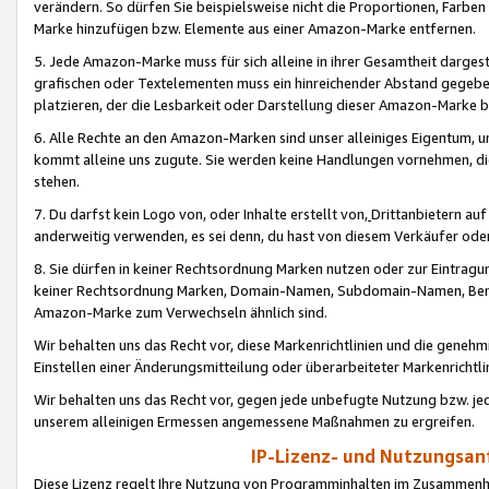
verändern. So dürfen Sie beispielsweise nicht die Proportionen, Farb
Marke hinzufügen bzw. Elemente aus einer Amazon-Marke entfernen.
5. Jede Amazon-Marke muss für sich alleine in ihrer Gesamtheit darge
grafischen oder Textelementen muss ein hinreichender Abstand gegebe
platzieren, der die Lesbarkeit oder Darstellung dieser Amazon-Marke b
6. Alle Rechte an den Amazon-Marken sind unser alleiniges Eigentum, 
kommt alleine uns zugute. Sie werden keine Handlungen vornehmen, 
stehen.
7. Du darfst kein Logo von, oder Inhalte erstellt von,
Drittanbietern au
anderweitig verwenden, es sei denn, du hast von diesem Verkäufer oder
8. Sie dürfen in keiner Rechtsordnung Marken nutzen oder zur Eintragu
keiner Rechtsordnung Marken, Domain-Namen, Subdomain-Namen, Benu
Amazon-Marke zum Verwechseln ähnlich sind.
Wir behalten uns das Recht vor, diese Markenrichtlinien und die gene
Einstellen einer Änderungsmitteilung oder überarbeiteter Markenricht
Wir behalten uns das Recht vor, gegen jede unbefugte Nutzung bzw. jede 
unserem alleinigen Ermessen angemessene Maßnahmen zu ergreifen.
IP-Lizenz- und Nutzungsan
Diese Lizenz regelt Ihre Nutzung von Programminhalten im Zusammen