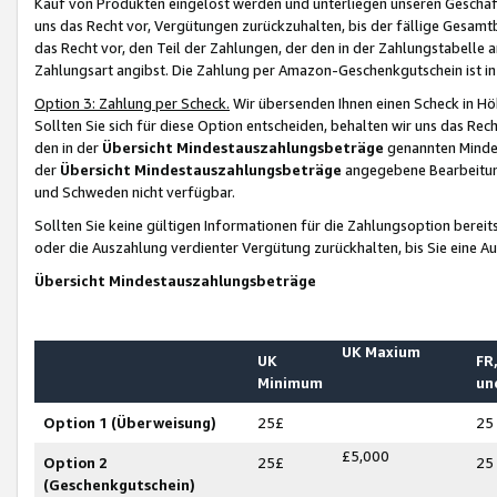
Kauf von Produkten eingelöst werden und unterliegen unseren Geschäf
uns das Recht vor, Vergütungen zurückzuhalten, bis der fällige Gesamt
das Recht vor, den Teil der Zahlungen, der den in der Zahlungstabelle 
Zahlungsart angibst. Die Zahlung per Amazon-Geschenkgutschein ist in
Option 3: Zahlung per Scheck.
Wir übersenden Ihnen einen Scheck in Höh
Sollten Sie sich für diese Option entscheiden, behalten wir uns das Rec
den in der
Übersicht Mindestauszahlungsbeträge
genannten Mindest
der
Übersicht Mindestauszahlungsbeträge
angegebene Bearbeitung
und Schweden nicht verfügbar.
Sollten Sie keine gültigen Informationen für die Zahlungsoption bereit
oder die Auszahlung verdienter Vergütung zurückhalten, bis Sie eine A
Übersicht Mindestauszahlungsbeträge
UK Maxium
UK
FR,
Minimum
un
Option 1 (Überweisung)
25£
25
£5,000
Option 2
25£
25
(Geschenkgutschein)