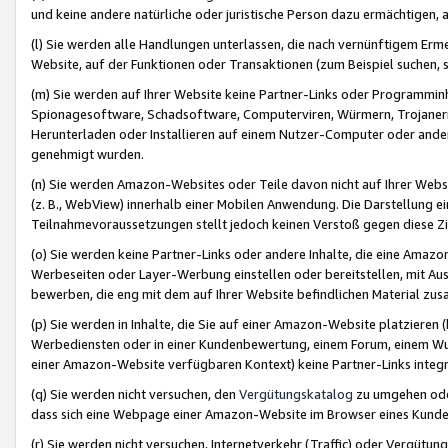
und keine andere natürliche oder juristische Person dazu ermächtigen, a
(l) Sie werden alle Handlungen unterlassen, die nach vernünftigem Erme
Website, auf der Funktionen oder Transaktionen (zum Beispiel suchen, s
(m) Sie werden auf Ihrer Website keine Partner-Links oder Programmin
Spionagesoftware, Schadsoftware, Computerviren, Würmern, Trojaner
Herunterladen oder Installieren auf einem Nutzer-Computer oder ande
genehmigt wurden.
(n) Sie werden Amazon-Websites oder Teile davon nicht auf Ihrer Websi
(z. B., WebView) innerhalb einer Mobilen Anwendung. Die Darstellung ein
Teilnahmevoraussetzungen stellt jedoch keinen Verstoß gegen diese Zif
(o) Sie werden keine Partner-Links oder andere Inhalte, die eine Am
Werbeseiten oder Layer-Werbung einstellen oder bereitstellen, mit Au
bewerben, die eng mit dem auf Ihrer Website befindlichen Material z
(p) Sie werden in Inhalte, die Sie auf einer Amazon-Website platzier
Werbediensten oder in einer Kundenbewertung, einem Forum, einem Wun
einer Amazon-Website verfügbaren Kontext) keine Partner-Links integr
(q) Sie werden nicht versuchen, den
Vergütungskatalog
zu umgehen oder
dass sich eine Webpage einer Amazon-Website im Browser eines Kunden 
(r) Sie werden nicht versuchen, Internetverkehr (Traffic) oder Vergü