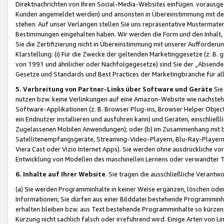
Direktnachrichten von Ihren Social-Media-Websites einfügen. vorausg
Kunden angemeldet werden) und ansonsten in Übereinstimmung mit der
stehen. Auf unser Verlangen stellen Sie uns repräsentative Mustermater
Bestimmungen eingehalten haben. Wir werden die Form und den Inhalt, di
Sie die Zertifizierung nicht in Übereinstimmung mit unserer Aufforderu
Klarstellung: (i) Für die Zwecke der geltenden Marketinggesetze (z. 
von 1991 und ähnlicher oder Nachfolgegesetze) sind Sie der „Absender“ j
Gesetze und Standards und Best Practices der Marketingbranche für 
5. Verbreitung von Partner-Links über Software und Geräte
Sie
nutzen bzw. keine Verlinkungen auf eine Amazon-Website wie nachsteh
Software-Applikationen (z. B. Browser Plug-ins, Browser Helper Objec
ein Endnutzer installieren und ausführen kann) und Geräten, einschlie
Zugelassenen Mobilen Anwendungen); oder (b) im Zusammenhang mit bzw.
Satellitenempfangsgeräte, Streaming-Video-Playern, Blu-Ray-Playern 
Viera Cast oder Vizio Internet Apps). Sie werden ohne ausdrückliche v
Entwicklung von Modellen des maschinellen Lernens oder verwandter 
6. Inhalte auf Ihrer Website
. Sie tragen die ausschließliche Verantwo
(a) Sie werden Programminhalte in keiner Weise ergänzen, löschen oder
Informationen; Sie dürfen aus einer Bilddatei bestehende Programminhal
erhalten bleiben bzw. aus Text bestehende Programminhalte so kürzen, 
Kürzung nicht sachlich falsch oder irreführend wird. Einige Arten von L