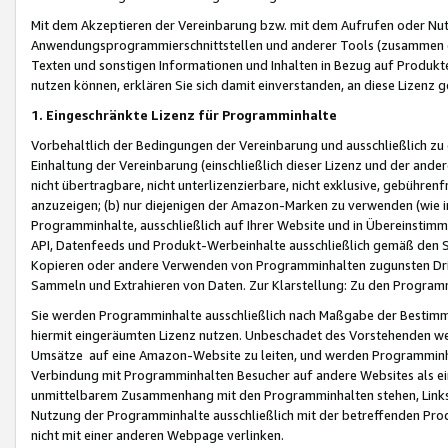
Mit dem Akzeptieren der Vereinbarung bzw. mit dem Aufrufen oder Nutz
Anwendungsprogrammierschnittstellen und anderer Tools (zusammen die
Texten und sonstigen Informationen und Inhalten in Bezug auf Produkte
nutzen können, erklären Sie sich damit einverstanden, an diese Lizenz 
1. Eingeschränkte Lizenz für Programminhalte
Vorbehaltlich der Bedingungen der Vereinbarung und ausschließlich z
Einhaltung der Vereinbarung (einschließlich dieser Lizenz und der ande
nicht übertragbare, nicht unterlizenzierbare, nicht exklusive, gebühren
anzuzeigen; (b) nur diejenigen der Amazon-Marken zu verwenden (wie in 
Programminhalte, ausschließlich auf Ihrer Website und in Übereinstimmu
API, Datenfeeds und Produkt-Werbeinhalte ausschließlich gemäß den Spe
Kopieren oder andere Verwenden von Programminhalten zugunsten Dri
Sammeln und Extrahieren von Daten. Zur Klarstellung: Zu den Program
Sie werden Programminhalte ausschließlich nach Maßgabe der Besti
hiermit eingeräumten Lizenz nutzen. Unbeschadet des Vorstehenden we
Umsätze auf eine Amazon-Website zu leiten, und werden Programminhal
Verbindung mit Programminhalten Besucher auf andere Websites als ein
unmittelbarem Zusammenhang mit den Programminhalten stehen, Links z
Nutzung der Programminhalte ausschließlich mit der betreffenden Pr
nicht mit einer anderen Webpage verlinken.