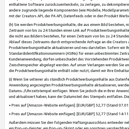
enthaltene Software zurückzuentwickeln, zu zerlegen, zu dekompilier
andere zugrunde liegende Komponenten (wie Modelle, Modellparameter
mit der Creators API, der PA API, Datenfeeds oder in den Produkt Werb
(h) Sie werden Produktwerbungsinhalte, die aus einem Bild bestehen, ni
Zeitraum von bis zu 24 Stunden einen Link auf Produktwerbungsinhalte
die nicht aus Bildern bestehen, für einen Zeitraum von bis zu 24 Stund
Ablauf dieses Zeitraums durch entsprechende Anfrage an die Creators 
Produktwerbungsinhalte aktualisieren und neu darstellen. Sofern wir Ih
Standardidentifikationsnummern (ASINs) für einen unbestimmten Zeitra
Kundenanwendung, dürfen unbeschadet des Vorstehenden Produktwerbu
Zwischenspeicher abgelegt werden. Auf unser Verlangen werden Sie un
die Produktwerbungsinhalte enthält oder nutzt, damit wir Ihre Einhalt
(i) Wenn Sie seltener als stündlich Produktwerbungsinhalte aus Datenfe
Anwendung angezeigten Produktwerbungsinhalte aktualisieren, werden 
Datums-/Uhrzeitstempel einfügen. Wenn Sie jedoch die in Ihrer Anwe
und aktualisiert haben, kann der Datumsteil des Stempels entfallen. Dies
• Preis auf [Amazon-Website einfügen]: [EUR/GBP] 32,77 (Stand 07.01.
• Preis auf [Amazon-Website einfügen]: [EUR/GBP] 32,77 (Stand 14:11 
Außerdem müssen Sie den folgenden Haftungsausschluss entweder neb
ein Pop-up-Fenster, ein Pop-up-Skript oder ein sonstiges vergleichba