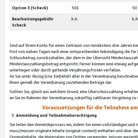
Option 3 (Scheck)
50£
50
Bearbeitungsgebühr
k.A.
k.A
Scheck
Sind auf Ihrem Konto für einen Zeitraum von mindestens drei Jahren kein
Frist von sieben Tagen nach einer entsprechenden Ankündigung die für
Schlussbetrag zurückzuhalten, der dem in der Übersicht Mindestausz
Mindestauszahlungsbetrag entspricht. Ferner können eine etwaig aufg
unterliegen oder durch geltende Verjährungsfristen verfallen.
An Sie unter Abzug bzw. Einbehalt aller in der Vereinbarung beschrieb
Ihnen gemäß der Vereinbarung zustehenden Beträge dar.
Sollten Sie, gleich aus welchem Grund, eine Überschusszahlung erhalte
an Sie im Rahmen der Vereinbarung zukünftig zahlbaren Vergütung zu 
Voraussetzungen für die Teilnahme a
1. Anmeldung und Teilnahmeberechtigung
Sie leiten den Anmeldeprozess ein, indem Sie einen vollständigen und 
muss/müssen originäre Inhalte (original content) enthalten und über d
Originalinhalte, die Materialien von Dritten verwenden, müssen wese