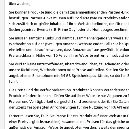
überwachen).
Sie können Produkte (und die damit zusammenhängenden Partner-Links)
hinzufügen. Partner-Links müssen auf Produkte (wie im Produktkatalog de
sich zusätzlich originäre Inhalte auf Ihrer Website befinden, die für 
Suchergebnisse, Events (z. B. Prime Day) oder die Homepages bestimmte
Sie müssen sämtliche Links und damit zusammenhängende Verweise auf z
Werbeaktion auf der jeweiligen Amazon-Website endet. Falls Sie beisp
einstellen und darauf hinweisen, dass Amazon auf ausgewählte Kleidun
Preisnachlass in Höhe von 15 % von Ihrer Website entfernen, sobald di
Sie dürfen keine unzutreffenden, überschwänglichen, täuschenden od
unsere Richtlinien, Werbeaktionen oder Preise aufstellen. Stellen Sie 
angebotenen Smartphone mit 64 GB Speicherkapazität ein, so dürfen S
führt.
Die Preise und die Verfügbarkeit von Produkten können Veränderungen 
Produkte ändern können, dürfen Sie auf Ihrer Website nur Angaben zu P
Preisen und Verfügbarkeit dargestellt sind bedienen oder (b) Sie Daten
der Lizenz festgelegten Anforderungen für die Nutzung von PA API einh
Ferner müssen Sie, falls Sie Preise für ein Produkt auf Ihrer Website in 
einer Preisvergleichsmaschine) zusammen mit Preisen für das gleiche o
außerhalb der Amazon-Website angeboten werden, jeweils den niedrigst