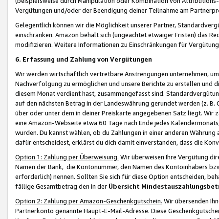
(beispielsweise durch Manipulation oder Kombination von Attributions-
Vergütungen und/oder der Beendigung deiner Teilnahme am Partnerp
Gelegentlich können wir die Möglichkeit unserer Partner, Standardv
einschränken. Amazon behält sich (ungeachtet etwaiger Fristen) das Re
modifizieren. Weitere Informationen zu Einschränkungen für Vergütung
6. Erfassung und Zahlung von Vergütungen
Wir werden wirtschaftlich vertretbare Anstrengungen unternehmen, um 
Nachverfolgung zu ermöglichen und unsere Berichte zu erstellen und di
diesem Monat verdient hast, zusammengefasst sind. Standardvergütung
auf den nächsten Betrag in der Landeswährung gerundet werden (z. B. C
über oder unter dem in deiner Preiskarte angegebenen Satz liegt. Wir
eine Amazon-Webseite etwa 60 Tage nach Ende jedes Kalendermonats, i
wurden. Du kannst wählen, ob du Zahlungen in einer anderen Währung
dafür entscheidest, erklärst du dich damit einverstanden, dass die K
Option 1: Zahlung per Überweisung.
Wir überweisen Ihre Vergütung dir
Namen der Bank, die Kontonummer, den Namen des Kontoinhabers bzw. a
erforderlich) nennen. Sollten Sie sich für diese Option entscheiden, be
fällige Gesamtbetrag den in der
Übersicht Mindestauszahlungsbet
Option 2: Zahlung per Amazon-Geschenkgutschein.
Wir übersenden Ihne
Partnerkonto genannte Haupt-E-Mail-Adresse. Diese Geschenkgutschei