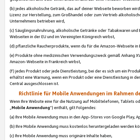
(b) jedes alkoholische Getränk, das auf deiner Webseite beworben wird
Lizenz zur Herstellung, zum Großhandel oder zum Vertrieb alkoholisch
Unternehmens betrieben wird,
(c) Säuglingsnahruhrung, alkoholische Getränke oder Tabakwaren und E
Webseiten in der EU und im Vereinigten Königreich wirbst,
(d) pflanzliche Raucherprodukte, wenn du für die Amazon-Webseite in B
(e) Produkte ohne medizinischen Verwendungszweck gemäß Anhang XVI 
Amazon-Webseite in Frankreich wirbst,
(f) jedes Produkt oder jede Dienstleistung, bei der es sich um ein Prod
erhältst eine Warnung, wenn ein Produkt oder eine Dienstleistung in de
Central ausgeschlossen ist.
Richtlinie für Mobile Anwendungen im Rahmen de
Wenn Ihre Website eine für die Nutzung auf Mobiltelefonen, Tablets 
„
Mobile Anwendung
“) enthält, gilt Folgendes:
(a) Ihre Mobile Anwendung muss in den App-Stores von Google Play, A
(b) Ihre Mobile Anwendung muss kostenlos heruntergeladen werden könn
(c) Ihre Mobile Anwendung muss originäre Inhalte haben,