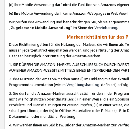
(d) Ihre Mobile Anwendung darf nicht die Funktion von Amazons eige
(e) Ihre Mobile Anwendung darf keine Amazon-Webpages in WebView 
Wir prüfen Ihre Anwendung und benachrichtigen Sie, ob sie angenomm
„
Zugelassene Mobile Anwendung
“ im Sinne der
Vereinbarung
.
Markenrichtlinien für das 
Diese Richtlinien gelten für die Nutzung der Marken, die wir Ihnen als 
müssen jederzeit strikt eingehalten werden, und jede Nutzung der Ama
Lizenzen bezüglich Ihrer Nutzung der Amazon-Marken.
1. SIE DÜRFEN DIE AMAZON-MARKEN AUSSCHLIESSLICH DURCH DARS
AUF EINER AMAZON-WEBSITE MITTELS EINES ENTSPRECHENDEN PART
2. Ihre Nutzung der Amazon-Marken muss (i) im Einklang mit der aktuells
Programmdokumentation (wie im
Vergütungskatalog
definiert) erfolg
3. Sie dürfen die Amazon-Marken ausschließlich für den in der Progr
nicht wie folgt nutzen oder darstellen: (i) in einer Weise, die ein Spo
Produkte und Dienstleistungen zu verunglimpfen, (iii) in einer Weise
schädigen könnte, oder (iv) in Offline-Materialien oder E-Mails (z. B.
Dokumenten oder mündlicher Werbung).
4. Wir werden Ihnen ein Bild bzw. Bilder der Amazon-Marken zur Verfüg