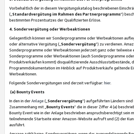
Vorbehaltlich der in diesem Vergütungskatalog beschriebenen Einschr
(„
Standardvergütung im Rahmen des Partnerprogramms
“) besc
bestimmten Prozentsatzes der Qualifizierten Erlöse.
4. Sondervergütung oder Werbeaktionen
Gelegentlich können wir Sonderprogramme oder Werbeaktionen auflegen,
oder alternative Vergütung („
Sondervergütung
”) zu verdienen. Amazo
Sonderprogramme oder Werbeaktionen jederzeit ganz oder teilweise einz
Sonderprogramme oder Werbeaktionen (auch Sonderprogramme oder We
Produktverkäufen kommt) disqualifizierende Ausschlusstatbestände, di
Programmdokumentation im Hinblick auf Produktverkäufe geltende E
Werbeaktionen.
Folgende Sondervergütungen sind derzeit verfügbar:
hier
.
(a) Bounty Events
In den in der
Anlage
(„
Sondervergütung
“) aufgeführten Ländern sind
Zusammenhang mit „
Bounty Events
“ die in dieser Ziffer 4 (a) besch
Bounty Event wie in der Anlage beschrieben anspruchsberechtigt sein mu
teilnehmende Startseite einer Amazon-Website aufruft und (2) der Kun
ausführt.
Amazon zahlt keine Sondervergütung, wenn das zugrundeliegende Boun