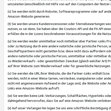
umzuleiten (einschließlich mit Hilfe von auf den Computern der Nutzer i
(s) Sie werden nicht durch Roboter, Softwareprogramme oder auf andere
Amazon-Website generieren.
(t) Sie werden unsere Kundenrezensionen oder Sternebewertungen wed
nutzen, es sei denn, Sie haben über die Creators API und die PA API e
erfüllen die in der Lizenz beschriebenen Voraussetzungen für die Nutzu
(u) Sie werden weder unmittelbar noch mittelbar über Partner-Links P
oder zu Nutzung durch eine andere natürliche oder juristische Person,
Geschäftspartnern nicht gestatten bzw. diese nicht dazu auffordern od
andere natürliche oder juristische Person, unmittelbar oder mittelbar
zu Wiederverkaufs- oder gewerblichen Zwecken (gleich welcher Art) 
auf Ihrer Website zum Wiederverkauf oder für gewerbliche Nutzungen 
(v) Sie werden die URL Ihrer Website, die die Partner-Links enthält b
werden, nicht in einer Weise tarnen, verstecken, manipulieren oder and
nicht mit angemessenem Aufwand in der Lage sind, die Website oder A
Links eine Amazon-Website aufruft.
(w) Sie werden keine Link-Verkürzungen, Schaltflächen, Hyperlinks ode
dahingehend hervorrufen, dass Sie auf eine Amazon-Website verlinken
(x) Auf unser Verlangen hin legen Sie uns eine schriftliche Bestätigung