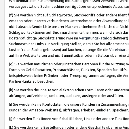
Werbeinhalte im Zusammenhang mit Suchergebnissen verwendet werden,
vorausgesetzt die Suchmaschine verfügt über entsprechende Ausschlu
(f) Sie werden nicht auf Schlagwörter, Suchbegriffe oder andere Ident
Amazon oder unseren verbundenen Unternehmen oder Abwandlungen bzw
nicht abschließende Liste unserer Marken entnehmen Sie bitte der Nich
Schlagwortauktionen auf Suchmaschinen teilnehmen, wenn die sich da
Kostenpflichtige Suchplatzierung (wie im
Vergütungskatalog
definiert
Suchmaschinen Links zur Verfügung stellen, damit Sie bei allgemeinen I
kostenfreien Suchergebnissen) auftauchen, solange Sie die
Vereinbaru
auf Ihre Website leiten und nicht unmittelbar oder mittelbar über eine
(g) Sie werden natürlichen oder juristischen Personen für die Nutzung 
Form von Geld, Rabatten, Preisnachlässen, Punkten, Spenden für Hilfs
beispielsweise keine Prämien- oder Treueprogramme auflegen, die Anrei
Partner-Links zu besuchen.
(h) Sie werden die Inhalte von elektronischen Formularen oder anderem M
abfangen, aufzeichnen, umleiten, auslesen, auslegen oder ausfüllen.
(i) Sie werden keine Kontodaten, die unsere Kunden im Zusammenhang 
Kunden der Amazon-Websites), abfragen, erheben, einholen, speichern,
(j) Sie werden Funktionen von Schaltflächen, Links oder andere Funkti
(k) Sie werden keine Bestellungen oder andere Geschäfte über eine Ama