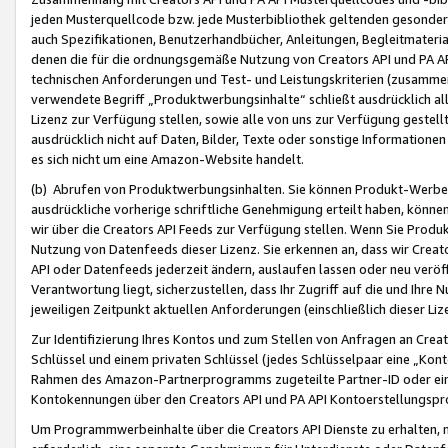
jeden Musterquellcode bzw. jede Musterbibliothek geltenden gesonder
auch Spezifikationen, Benutzerhandbücher, Anleitungen, Begleitmaterial
denen die für die ordnungsgemäße Nutzung von Creators API und PA A
technischen Anforderungen und Test- und Leistungskriterien (zusammen
verwendete Begriff „Produktwerbungsinhalte“ schließt ausdrücklich al
Lizenz zur Verfügung stellen, sowie alle von uns zur Verfügung gestel
ausdrücklich nicht auf Daten, Bilder, Texte oder sonstige Informatione
es sich nicht um eine Amazon-Website handelt.
(b) Abrufen von Produktwerbungsinhalten. Sie können Produkt-Werbein
ausdrückliche vorherige schriftliche Genehmigung erteilt haben, könn
wir über die Creators API Feeds zur Verfügung stellen. Wenn Sie Produk
Nutzung von Datenfeeds dieser Lizenz. Sie erkennen an, dass wir Creat
API oder Datenfeeds jederzeit ändern, auslaufen lassen oder neu veröffe
Verantwortung liegt, sicherzustellen, dass Ihr Zugriff auf die und Ihr
jeweiligen Zeitpunkt aktuellen Anforderungen (einschließlich dieser Liz
Zur Identifizierung Ihres Kontos und zum Stellen von Anfragen an Crea
Schlüssel und einem privaten Schlüssel (jedes Schlüsselpaar eine „Kon
Rahmen des Amazon-Partnerprogramms zugeteilte Partner-ID oder ein
Kontokennungen über den Creators API und PA API Kontoerstellungspro
Um Programmwerbeinhalte über die Creators API Dienste zu erhalten, m