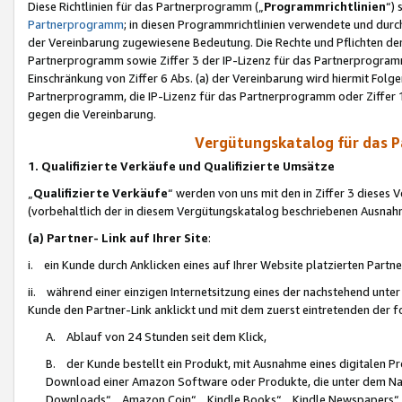
Diese Richtlinien für das Partnerprogramm („
Programmrichtlinien
“)
Partnerprogramm
; in diesen Programmrichtlinien verwendete und durch
der Vereinbarung zugewiesene Bedeutung. Die Rechte und Pflichten de
Partnerprogramm sowie Ziffer 3 der IP-Lizenz für das Partnerprogram
Einschränkung von Ziffer 6 Abs. (a) der Vereinbarung wird hiermit Fol
Partnerprogramm, die IP-Lizenz für das Partnerprogramm oder Ziffer 1
gegen die Vereinbarung.
Vergütungskatalog für das 
1. Qualifizierte Verkäufe und Qualifizierte Umsätze
„
Qualifizierte Verkäufe
“ werden von uns mit den in Ziffer 3 diese
(vorbehaltlich der in diesem Vergütungskatalog beschriebenen Ausnah
(a) Partner- Link auf Ihrer Site
:
i. ein Kunde durch Anklicken eines auf Ihrer Website platzierten Part
ii. während einer einzigen Internetsitzung eines der nachstehend unter (i)
Kunde den Partner-Link anklickt und mit dem zuerst eintretenden der f
A. Ablauf von 24 Stunden seit dem Klick,
B. der Kunde bestellt ein Produkt, mit Ausnahme eines digitalen P
Download einer Amazon Software oder Produkte, die unter dem N
Downloads“, „Amazon Coin“, „Kindle Books“, „Kindle Newspapers“, „