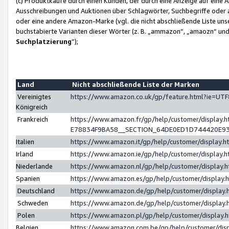
(c) Produktkäufe durch einen Kunden, der durch eine Anzeige auf eine 
Ausschreibungen und Auktionen über Schlagwörter, Suchbegriffe oder 
oder eine andere Amazon-Marke (vgl. die nicht abschließende Liste un
buchstabierte Varianten dieser Wörter (z. B. „ammazon“, „amaozn“ und „
Suchplatzierung
”);
Land
Nicht abschließende Liste der Marken
Vereinigtes
https://www.amazon.co.uk/gp/feature.html?ie=U
Königreich
Frankreich
https://www.amazon.fr/gp/help/customer/displa
E78834F9BA58__SECTION_64DE0ED1D744420E9
Italien
https://www.amazon.it/gp/help/customer/display
Irland
https://www.amazon.ie/gp/help/customer/displa
Niederlande
https://www.amazon.nl/gp/help/customer/display
Spanien
https://www.amazon.es/gp/help/customer/display
Deutschland
https://www.amazon.de/gp/help/customer/displa
Schweden
https://www.amazon.de/gp/help/customer/displa
Polen
https://www.amazon.pl/gp/help/customer/display
Belgien
https://www.amazon.com.be/gp/help/customer/d