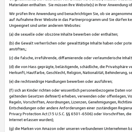
Materialien enthalten. Sie müssen Ihre Website(s) in Ihrer Anwendung ide
Wir prüfen Ihre Anwendung und benachrichtigen Sie, ob sie angenommen
auf Aufnahme Ihrer Website in das Partnerprogramm und Sie dürfen kei
Ungeeignet sind unter anderem Websites:
(a) die sexuelle oder obszöne Inhalte bewerben oder enthalten;
(b) die Gewalt verherrlichen oder gewalttätige Inhalte haben oder pot
anstiften,;
(c) die falsche, irreführende, diffamierende oder verleumderische Inha
(d) die von Hass geprägte, belästigende, schädliche, die Privatsphäre v
Herkunft, Hautfarbe, Geschlecht, Religion, Nationalität, Behinderung, 
(e) die rechtswidrige Handlungen bewerben oder ausführen;
(f) sich an Kinder richten oder wissentlich personenbezogene Daten vo
geltenden Gesetzen definiert) erheben, verwenden oder offenlegen, Vo
Regeln, Vorschriften, Anordnungen, Lizenzen, Genehmigungen, Richtlini
Entscheidungen oder andere Anforderungen einer zuständigen Regierung
Privacy Protection Act (15 U.S.C. §§ 6501-6506) oder Vorschriften, di
Internet erlassen wurden);
(g) die Marken von Amazon oder unseren verbundenen Unternehmen b