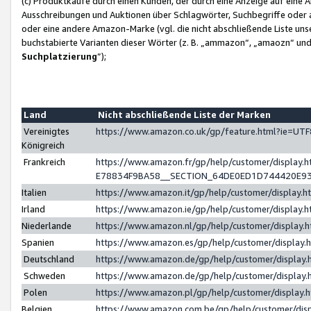
(c) Produktkäufe durch einen Kunden, der durch eine Anzeige auf eine 
Ausschreibungen und Auktionen über Schlagwörter, Suchbegriffe oder 
oder eine andere Amazon-Marke (vgl. die nicht abschließende Liste un
buchstabierte Varianten dieser Wörter (z. B. „ammazon“, „amaozn“ und „
Suchplatzierung
”);
Land
Nicht abschließende Liste der Marken
Vereinigtes
https://www.amazon.co.uk/gp/feature.html?ie=U
Königreich
Frankreich
https://www.amazon.fr/gp/help/customer/displa
E78834F9BA58__SECTION_64DE0ED1D744420E9
Italien
https://www.amazon.it/gp/help/customer/display
Irland
https://www.amazon.ie/gp/help/customer/displa
Niederlande
https://www.amazon.nl/gp/help/customer/display
Spanien
https://www.amazon.es/gp/help/customer/display
Deutschland
https://www.amazon.de/gp/help/customer/displa
Schweden
https://www.amazon.de/gp/help/customer/displa
Polen
https://www.amazon.pl/gp/help/customer/display
Belgien
https://www.amazon.com.be/gp/help/customer/d