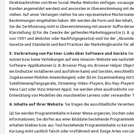
Direktnachrichten von Ihren Social-Media-Websites einfügen. vorausg
Kunden angemeldet werden) und ansonsten in Übereinstimmung mit der
stehen. Auf unser Verlangen stellen Sie uns repräsentative Mustermater
Bestimmungen eingehalten haben. Wir werden die Form und den Inhalt, di
Sie die Zertifizierung nicht in Übereinstimmung mit unserer Aufforderu
Klarstellung: (i) Für die Zwecke der geltenden Marketinggesetze (z. 
von 1991 und ähnlicher oder Nachfolgegesetze) sind Sie der „Absender“ j
Gesetze und Standards und Best Practices der Marketingbranche für 
5. Verbreitung von Partner-Links über Software und Geräte
Sie
nutzen bzw. keine Verlinkungen auf eine Amazon-Website wie nachsteh
Software-Applikationen (z. B. Browser Plug-ins, Browser Helper Objec
ein Endnutzer installieren und ausführen kann) und Geräten, einschlie
Zugelassenen Mobilen Anwendungen); oder (b) im Zusammenhang mit bzw.
Satellitenempfangsgeräte, Streaming-Video-Playern, Blu-Ray-Playern 
Viera Cast oder Vizio Internet Apps). Sie werden ohne ausdrückliche v
Entwicklung von Modellen des maschinellen Lernens oder verwandter 
6. Inhalte auf Ihrer Website
. Sie tragen die ausschließliche Verantwo
(a) Sie werden Programminhalte in keiner Weise ergänzen, löschen oder
Informationen; Sie dürfen aus einer Bilddatei bestehende Programminhal
erhalten bleiben bzw. aus Text bestehende Programminhalte so kürzen, 
Kürzung nicht sachlich falsch oder irreführend wird. Einige Arten von L