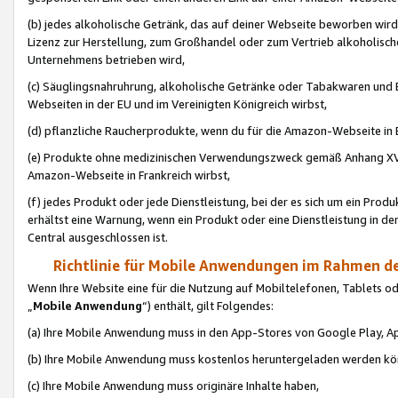
(b) jedes alkoholische Getränk, das auf deiner Webseite beworben wird
Lizenz zur Herstellung, zum Großhandel oder zum Vertrieb alkoholisch
Unternehmens betrieben wird,
(c) Säuglingsnahruhrung, alkoholische Getränke oder Tabakwaren und E
Webseiten in der EU und im Vereinigten Königreich wirbst,
(d) pflanzliche Raucherprodukte, wenn du für die Amazon-Webseite in B
(e) Produkte ohne medizinischen Verwendungszweck gemäß Anhang XVI 
Amazon-Webseite in Frankreich wirbst,
(f) jedes Produkt oder jede Dienstleistung, bei der es sich um ein Prod
erhältst eine Warnung, wenn ein Produkt oder eine Dienstleistung in de
Central ausgeschlossen ist.
Richtlinie für Mobile Anwendungen im Rahmen de
Wenn Ihre Website eine für die Nutzung auf Mobiltelefonen, Tablets 
„
Mobile Anwendung
“) enthält, gilt Folgendes:
(a) Ihre Mobile Anwendung muss in den App-Stores von Google Play, A
(b) Ihre Mobile Anwendung muss kostenlos heruntergeladen werden könn
(c) Ihre Mobile Anwendung muss originäre Inhalte haben,