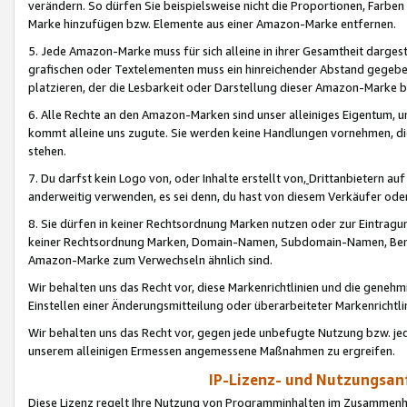
verändern. So dürfen Sie beispielsweise nicht die Proportionen, Farb
Marke hinzufügen bzw. Elemente aus einer Amazon-Marke entfernen.
5. Jede Amazon-Marke muss für sich alleine in ihrer Gesamtheit darge
grafischen oder Textelementen muss ein hinreichender Abstand gegebe
platzieren, der die Lesbarkeit oder Darstellung dieser Amazon-Marke b
6. Alle Rechte an den Amazon-Marken sind unser alleiniges Eigentum, 
kommt alleine uns zugute. Sie werden keine Handlungen vornehmen, 
stehen.
7. Du darfst kein Logo von, oder Inhalte erstellt von,
Drittanbietern au
anderweitig verwenden, es sei denn, du hast von diesem Verkäufer oder
8. Sie dürfen in keiner Rechtsordnung Marken nutzen oder zur Eintragu
keiner Rechtsordnung Marken, Domain-Namen, Subdomain-Namen, Benu
Amazon-Marke zum Verwechseln ähnlich sind.
Wir behalten uns das Recht vor, diese Markenrichtlinien und die gene
Einstellen einer Änderungsmitteilung oder überarbeiteter Markenricht
Wir behalten uns das Recht vor, gegen jede unbefugte Nutzung bzw. jede 
unserem alleinigen Ermessen angemessene Maßnahmen zu ergreifen.
IP-Lizenz- und Nutzungsan
Diese Lizenz regelt Ihre Nutzung von Programminhalten im Zusammen