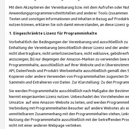
Mit dem Akzeptieren der Vereinbarung bzw. mit dem Aufrufen oder Nutz
Anwendungsprogrammierschnittstellen und anderer Tools (zusammen die
Texten und sonstigen Informationen und Inhalten in Bezug auf Produkte
nutzen können, erklären Sie sich damit einverstanden, an diese Lizenz 
1. Eingeschränkte Lizenz für Programminhalte
Vorbehaltlich der Bedingungen der Vereinbarung und ausschließlich z
Einhaltung der Vereinbarung (einschließlich dieser Lizenz und der ande
nicht übertragbare, nicht unterlizenzierbare, nicht exklusive, gebühren
anzuzeigen; (b) nur diejenigen der Amazon-Marken zu verwenden (wie in 
Programminhalte, ausschließlich auf Ihrer Website und in Übereinstimmu
API, Datenfeeds und Produkt-Werbeinhalte ausschließlich gemäß den Spe
Kopieren oder andere Verwenden von Programminhalten zugunsten Dri
Sammeln und Extrahieren von Daten. Zur Klarstellung: Zu den Program
Sie werden Programminhalte ausschließlich nach Maßgabe der Besti
hiermit eingeräumten Lizenz nutzen. Unbeschadet des Vorstehenden we
Umsätze auf eine Amazon-Website zu leiten, und werden Programminhal
Verbindung mit Programminhalten Besucher auf andere Websites als ein
unmittelbarem Zusammenhang mit den Programminhalten stehen, Links z
Nutzung der Programminhalte ausschließlich mit der betreffenden Pr
nicht mit einer anderen Webpage verlinken.