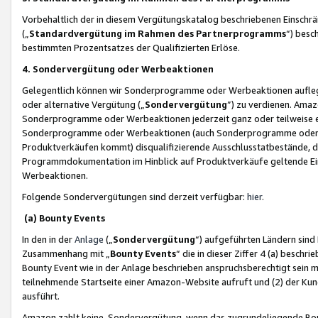
Vorbehaltlich der in diesem Vergütungskatalog beschriebenen Einschr
(„
Standardvergütung im Rahmen des Partnerprogramms
“) besc
bestimmten Prozentsatzes der Qualifizierten Erlöse.
4. Sondervergütung oder Werbeaktionen
Gelegentlich können wir Sonderprogramme oder Werbeaktionen auflegen,
oder alternative Vergütung („
Sondervergütung
”) zu verdienen. Amazo
Sonderprogramme oder Werbeaktionen jederzeit ganz oder teilweise einz
Sonderprogramme oder Werbeaktionen (auch Sonderprogramme oder We
Produktverkäufen kommt) disqualifizierende Ausschlusstatbestände, di
Programmdokumentation im Hinblick auf Produktverkäufe geltende E
Werbeaktionen.
Folgende Sondervergütungen sind derzeit verfügbar:
hier
.
(a) Bounty Events
In den in der
Anlage
(„
Sondervergütung
“) aufgeführten Ländern sind
Zusammenhang mit „
Bounty Events
“ die in dieser Ziffer 4 (a) besch
Bounty Event wie in der Anlage beschrieben anspruchsberechtigt sein mu
teilnehmende Startseite einer Amazon-Website aufruft und (2) der Kun
ausführt.
Amazon zahlt keine Sondervergütung, wenn das zugrundeliegende Boun