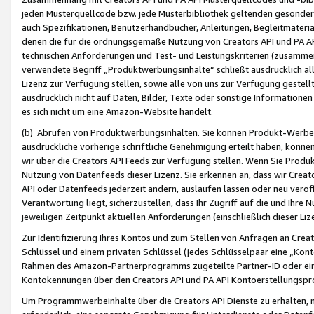
jeden Musterquellcode bzw. jede Musterbibliothek geltenden gesonder
auch Spezifikationen, Benutzerhandbücher, Anleitungen, Begleitmaterial
denen die für die ordnungsgemäße Nutzung von Creators API und PA A
technischen Anforderungen und Test- und Leistungskriterien (zusammen
verwendete Begriff „Produktwerbungsinhalte“ schließt ausdrücklich al
Lizenz zur Verfügung stellen, sowie alle von uns zur Verfügung gestel
ausdrücklich nicht auf Daten, Bilder, Texte oder sonstige Informatione
es sich nicht um eine Amazon-Website handelt.
(b) Abrufen von Produktwerbungsinhalten. Sie können Produkt-Werbein
ausdrückliche vorherige schriftliche Genehmigung erteilt haben, könn
wir über die Creators API Feeds zur Verfügung stellen. Wenn Sie Produk
Nutzung von Datenfeeds dieser Lizenz. Sie erkennen an, dass wir Creat
API oder Datenfeeds jederzeit ändern, auslaufen lassen oder neu veröffe
Verantwortung liegt, sicherzustellen, dass Ihr Zugriff auf die und Ihr
jeweiligen Zeitpunkt aktuellen Anforderungen (einschließlich dieser Liz
Zur Identifizierung Ihres Kontos und zum Stellen von Anfragen an Crea
Schlüssel und einem privaten Schlüssel (jedes Schlüsselpaar eine „Kon
Rahmen des Amazon-Partnerprogramms zugeteilte Partner-ID oder ein
Kontokennungen über den Creators API und PA API Kontoerstellungspro
Um Programmwerbeinhalte über die Creators API Dienste zu erhalten, m