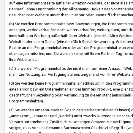
auf eine Informationsseite auf einer Amazon-Website, der nicht als Part
Bannern); ohne Einschränkung der Allgemeingültigkeit des Vorstehende
Besucher Ihrer Website unsichtbar, unlesbar oder unentzifferbar mache
(b) Sie werden Programminhalte bzw. Anwendungen, die Programminhalt
anzeigen, weder verkaufen noch weiterverkaufen, weitergeben, unterli
innerhalb von Werbung außerhalb Ihrer Website (einschließlich Werbun
Website oder einem Dienst (einschließlich Social Networking-Website
Rechte an den Programminhalten oder auf die Programminhalte an eine a
übertragen müssten, und Sie werden keine mit Ihrem Partner-Tag formati
Ihre Website ist.
(c) Sie werden Programminhalte, die nicht mehr auf einer Amazon-Websit
mehr zur Nutzung zur Verfügung stehen, umgehend von Ihrer Website e
(d) Sie werden keine Programminhalte, einschließlich in den Programmin
eine Person bzw. ein Unternehmen ein bestimmtes Produkt, eine Dienstle
geschäftlichen Beziehung oder Verbindung zu diesen steht (einschließli
Programminhalten).
(e) Sie werden Amazon-Marken (wie in den
Markenrichtlinien
definiert) 
„ammazon“, „amaozn“ und „kindel“) nicht zwecks Nutzung in einer Suc
Versuch unternehmen). Zusätzlich zu sonstigen Amazon zur Verfügung 
sorgen, dass von uns benannte Suchmaschinen Geschützte Begriffe (wie 