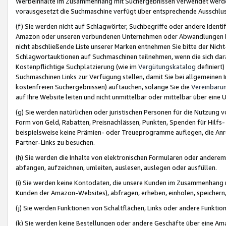
Werbeinhalte im Zusammenhang mit Suchergebnissen verwendet werden,
vorausgesetzt die Suchmaschine verfügt über entsprechende Ausschlu
(f) Sie werden nicht auf Schlagwörter, Suchbegriffe oder andere Ident
Amazon oder unseren verbundenen Unternehmen oder Abwandlungen bzw
nicht abschließende Liste unserer Marken entnehmen Sie bitte der Nich
Schlagwortauktionen auf Suchmaschinen teilnehmen, wenn die sich da
Kostenpflichtige Suchplatzierung (wie im
Vergütungskatalog
definiert
Suchmaschinen Links zur Verfügung stellen, damit Sie bei allgemeinen I
kostenfreien Suchergebnissen) auftauchen, solange Sie die
Vereinbaru
auf Ihre Website leiten und nicht unmittelbar oder mittelbar über eine
(g) Sie werden natürlichen oder juristischen Personen für die Nutzung 
Form von Geld, Rabatten, Preisnachlässen, Punkten, Spenden für Hilfs
beispielsweise keine Prämien- oder Treueprogramme auflegen, die Anrei
Partner-Links zu besuchen.
(h) Sie werden die Inhalte von elektronischen Formularen oder anderem M
abfangen, aufzeichnen, umleiten, auslesen, auslegen oder ausfüllen.
(i) Sie werden keine Kontodaten, die unsere Kunden im Zusammenhang 
Kunden der Amazon-Websites), abfragen, erheben, einholen, speichern,
(j) Sie werden Funktionen von Schaltflächen, Links oder andere Funkti
(k) Sie werden keine Bestellungen oder andere Geschäfte über eine Ama