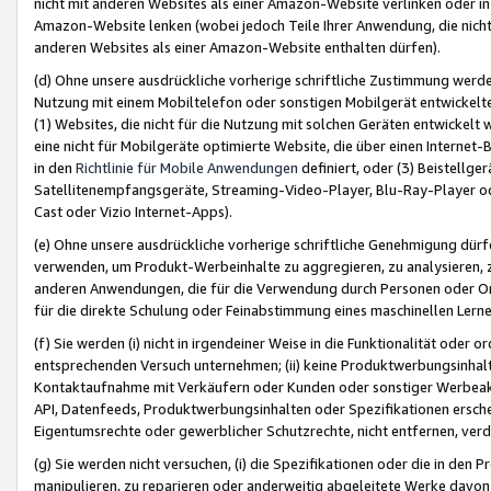
nicht mit anderen Websites als einer Amazon-Website verlinken oder i
Amazon-Website lenken (wobei jedoch Teile Ihrer Anwendung, die nich
anderen Websites als einer Amazon-Website enthalten dürfen).
(d) Ohne unsere ausdrückliche vorherige schriftliche Zustimmung werd
Nutzung mit einem Mobiltelefon oder sonstigen Mobilgerät entwickelt
(1) Websites, die nicht für die Nutzung mit solchen Geräten entwickelt
eine nicht für Mobilgeräte optimierte Website, die über einen Interne
in den
Richtlinie für Mobile Anwendungen
definiert, oder (3) Beistellge
Satellitenempfangsgeräte, Streaming-Video-Player, Blu-Ray-Player ode
Cast oder Vizio Internet-Apps).
(e) Ohne unsere ausdrückliche vorherige schriftliche Genehmigung dürfe
verwenden, um Produkt-Werbeinhalte zu aggregieren, zu analysieren, 
anderen Anwendungen, die für die Verwendung durch Personen oder Or
für die direkte Schulung oder Feinabstimmung eines maschinellen Lern
(f) Sie werden (i) nicht in irgendeiner Weise in die Funktionalität ode
entsprechenden Versuch unternehmen; (ii) keine Produktwerbungsinha
Kontaktaufnahme mit Verkäufern oder Kunden oder sonstiger Werbeaktiv
API, Datenfeeds, Produktwerbungsinhalten oder Spezifikationen erschei
Eigentumsrechte oder gewerblicher Schutzrechte, nicht entfernen, verd
(g) Sie werden nicht versuchen, (i) die Spezifikationen oder die in de
manipulieren, zu reparieren oder anderweitig abgeleitete Werke davon z