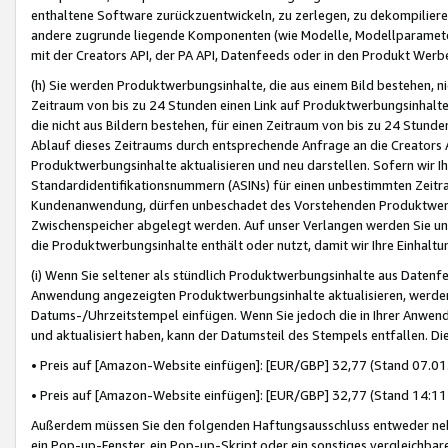
enthaltene Software zurückzuentwickeln, zu zerlegen, zu dekompilier
andere zugrunde liegende Komponenten (wie Modelle, Modellparameter
mit der Creators API, der PA API, Datenfeeds oder in den Produkt Werb
(h) Sie werden Produktwerbungsinhalte, die aus einem Bild bestehen, ni
Zeitraum von bis zu 24 Stunden einen Link auf Produktwerbungsinhalte
die nicht aus Bildern bestehen, für einen Zeitraum von bis zu 24 Stund
Ablauf dieses Zeitraums durch entsprechende Anfrage an die Creators 
Produktwerbungsinhalte aktualisieren und neu darstellen. Sofern wir Ih
Standardidentifikationsnummern (ASINs) für einen unbestimmten Zeitra
Kundenanwendung, dürfen unbeschadet des Vorstehenden Produktwerbu
Zwischenspeicher abgelegt werden. Auf unser Verlangen werden Sie un
die Produktwerbungsinhalte enthält oder nutzt, damit wir Ihre Einhalt
(i) Wenn Sie seltener als stündlich Produktwerbungsinhalte aus Datenfe
Anwendung angezeigten Produktwerbungsinhalte aktualisieren, werden 
Datums-/Uhrzeitstempel einfügen. Wenn Sie jedoch die in Ihrer Anwe
und aktualisiert haben, kann der Datumsteil des Stempels entfallen. Dies
• Preis auf [Amazon-Website einfügen]: [EUR/GBP] 32,77 (Stand 07.01.
• Preis auf [Amazon-Website einfügen]: [EUR/GBP] 32,77 (Stand 14:11 
Außerdem müssen Sie den folgenden Haftungsausschluss entweder neb
ein Pop-up-Fenster, ein Pop-up-Skript oder ein sonstiges vergleichba