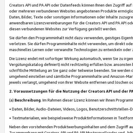
Creators API und PA API oder Datenfeeds können Ihnen den Zugriff auf D
oder mehreren verbundenen Websites angebotenen Produkte ermögliche
Daten, Bilder, Texte oder sonstigen Informationen oder Inhalte zuzugre
anwendbaren Lizenzvereinbarungen für die Creators API und PA API od
diesen verbundenen Websites zur Verfügung gestellt werden.
Sie dürfen den Programminhalt nicht dazu verwenden, geistiges Eigent
verletzen. Sie dürfen Programminhalte nicht verwenden, um direkt ode
maschinelles Lernen oder verwandte Technologien zu entwickeln oder zu
Die Lizenz endet mit sofortiger Wirkung automatisch, wenn Sie zu irg
Vergütungskatalog definiert) nicht rechtzeitig erfüllen bzw. ansonsten
schriftliche Mitteilung an Sie ganz oder teilweise beenden. Sie werden
umgehend einstellen und sämtliche Programminhalte und Amazon-Marke
jeweils verlangt, umgehend von Ihrer Website entfernen und löschen od
2. Voraussetzungen für die Nutzung der Creators API und der P
(a)
Beschreibung
. Im Rahmen dieser Lizenz können wir Ihnen Programmi
• Daten, Bilder, Audio-Dateien, Videos, Logos, Benutzerschnittstellen-
• Textmaterialien, wie beispielsweise Produktinformationen in Textfor
Neben den vorstehenden Produktwerbungsinhalten und dem Zugriff auf 
Zusammenhang mit Creators API und PA API Musterquellcodes und -bibli