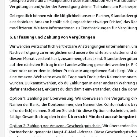
(beispielsweise durch Manipulation oder Kombination von Attributions-
Vergütungen und/oder der Beendigung deiner Teilnahme am Partnerp
Gelegentlich können wir die Möglichkeit unserer Partner, Standardv
einschränken. Amazon behält sich (ungeachtet etwaiger Fristen) das Re
modifizieren. Weitere Informationen zu Einschränkungen für Vergütung
6. Erfassung und Zahlung von Vergütungen
Wir werden wirtschaftlich vertretbare Anstrengungen unternehmen, um 
Nachverfolgung zu ermöglichen und unsere Berichte zu erstellen und di
diesem Monat verdient hast, zusammengefasst sind. Standardvergütung
auf den nächsten Betrag in der Landeswährung gerundet werden (z. B. C
über oder unter dem in deiner Preiskarte angegebenen Satz liegt. Wir
eine Amazon-Webseite etwa 60 Tage nach Ende jedes Kalendermonats, i
wurden. Du kannst wählen, ob du Zahlungen in einer anderen Währung
dafür entscheidest, erklärst du dich damit einverstanden, dass die K
Option 1: Zahlung per Überweisung.
Wir überweisen Ihre Vergütung dir
Namen der Bank, die Kontonummer, den Namen des Kontoinhabers bzw. a
erforderlich) nennen. Sollten Sie sich für diese Option entscheiden, be
fällige Gesamtbetrag den in der
Übersicht Mindestauszahlungsbet
Option 2: Zahlung per Amazon-Geschenkgutschein.
Wir übersenden Ihne
Partnerkonto genannte Haupt-E-Mail-Adresse. Diese Geschenkgutschei