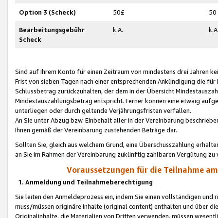
Option 3 (Scheck)
50£
50
Bearbeitungsgebühr
k.A.
k.A
Scheck
Sind auf Ihrem Konto für einen Zeitraum von mindestens drei Jahren kein
Frist von sieben Tagen nach einer entsprechenden Ankündigung die für
Schlussbetrag zurückzuhalten, der dem in der Übersicht Mindestausz
Mindestauszahlungsbetrag entspricht. Ferner können eine etwaig aufg
unterliegen oder durch geltende Verjährungsfristen verfallen.
An Sie unter Abzug bzw. Einbehalt aller in der Vereinbarung beschrieb
Ihnen gemäß der Vereinbarung zustehenden Beträge dar.
Sollten Sie, gleich aus welchem Grund, eine Überschusszahlung erhalte
an Sie im Rahmen der Vereinbarung zukünftig zahlbaren Vergütung zu 
Voraussetzungen für die Teilnahme a
1. Anmeldung und Teilnahmeberechtigung
Sie leiten den Anmeldeprozess ein, indem Sie einen vollständigen und 
muss/müssen originäre Inhalte (original content) enthalten und über d
Originalinhalte, die Materialien von Dritten verwenden, müssen wese