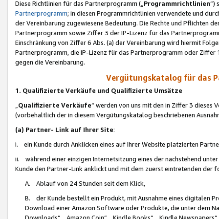
Diese Richtlinien für das Partnerprogramm („
Programmrichtlinien
“)
Partnerprogramm
; in diesen Programmrichtlinien verwendete und durch
der Vereinbarung zugewiesene Bedeutung. Die Rechte und Pflichten de
Partnerprogramm sowie Ziffer 3 der IP-Lizenz für das Partnerprogram
Einschränkung von Ziffer 6 Abs. (a) der Vereinbarung wird hiermit Fol
Partnerprogramm, die IP-Lizenz für das Partnerprogramm oder Ziffer 1
gegen die Vereinbarung.
Vergütungskatalog für das 
1. Qualifizierte Verkäufe und Qualifizierte Umsätze
„
Qualifizierte Verkäufe
“ werden von uns mit den in Ziffer 3 diese
(vorbehaltlich der in diesem Vergütungskatalog beschriebenen Ausnah
(a) Partner- Link auf Ihrer Site
:
i. ein Kunde durch Anklicken eines auf Ihrer Website platzierten Part
ii. während einer einzigen Internetsitzung eines der nachstehend unter (i)
Kunde den Partner-Link anklickt und mit dem zuerst eintretenden der f
A. Ablauf von 24 Stunden seit dem Klick,
B. der Kunde bestellt ein Produkt, mit Ausnahme eines digitalen P
Download einer Amazon Software oder Produkte, die unter dem N
Downloads“, „Amazon Coin“, „Kindle Books“, „Kindle Newspapers“, „