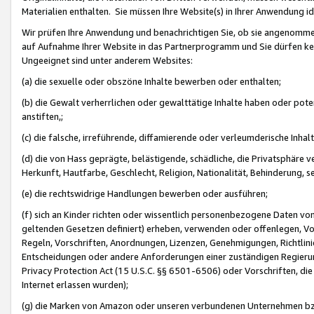
Materialien enthalten. Sie müssen Ihre Website(s) in Ihrer Anwendung ide
Wir prüfen Ihre Anwendung und benachrichtigen Sie, ob sie angenommen
auf Aufnahme Ihrer Website in das Partnerprogramm und Sie dürfen kei
Ungeeignet sind unter anderem Websites:
(a) die sexuelle oder obszöne Inhalte bewerben oder enthalten;
(b) die Gewalt verherrlichen oder gewalttätige Inhalte haben oder pot
anstiften,;
(c) die falsche, irreführende, diffamierende oder verleumderische Inha
(d) die von Hass geprägte, belästigende, schädliche, die Privatsphäre v
Herkunft, Hautfarbe, Geschlecht, Religion, Nationalität, Behinderung, 
(e) die rechtswidrige Handlungen bewerben oder ausführen;
(f) sich an Kinder richten oder wissentlich personenbezogene Daten vo
geltenden Gesetzen definiert) erheben, verwenden oder offenlegen, Vo
Regeln, Vorschriften, Anordnungen, Lizenzen, Genehmigungen, Richtlini
Entscheidungen oder andere Anforderungen einer zuständigen Regierung
Privacy Protection Act (15 U.S.C. §§ 6501-6506) oder Vorschriften, di
Internet erlassen wurden);
(g) die Marken von Amazon oder unseren verbundenen Unternehmen b