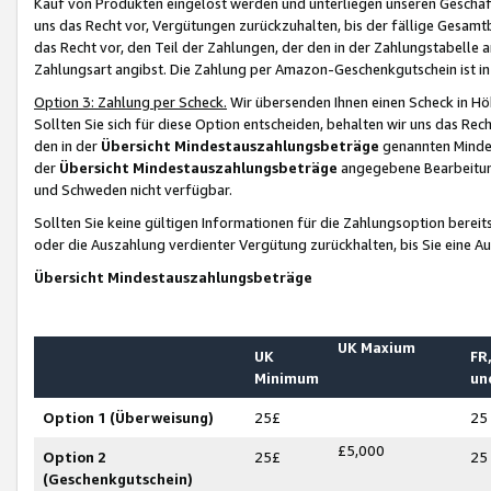
Kauf von Produkten eingelöst werden und unterliegen unseren Geschäf
uns das Recht vor, Vergütungen zurückzuhalten, bis der fällige Gesamt
das Recht vor, den Teil der Zahlungen, der den in der Zahlungstabelle 
Zahlungsart angibst. Die Zahlung per Amazon-Geschenkgutschein ist in
Option 3: Zahlung per Scheck.
Wir übersenden Ihnen einen Scheck in Höh
Sollten Sie sich für diese Option entscheiden, behalten wir uns das Rec
den in der
Übersicht Mindestauszahlungsbeträge
genannten Mindest
der
Übersicht Mindestauszahlungsbeträge
angegebene Bearbeitung
und Schweden nicht verfügbar.
Sollten Sie keine gültigen Informationen für die Zahlungsoption bereit
oder die Auszahlung verdienter Vergütung zurückhalten, bis Sie eine A
Übersicht Mindestauszahlungsbeträge
UK Maxium
UK
FR,
Minimum
un
Option 1 (Überweisung)
25£
25
£5,000
Option 2
25£
25
(Geschenkgutschein)