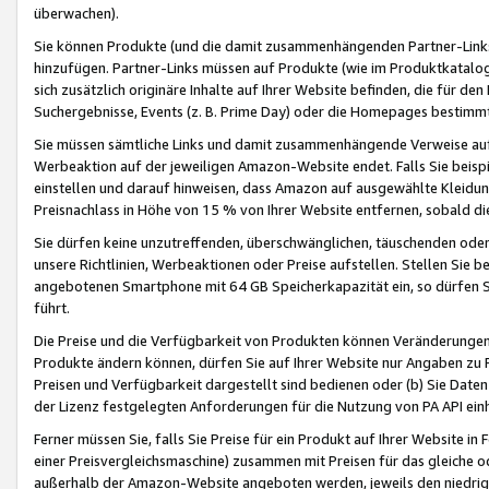
überwachen).
Sie können Produkte (und die damit zusammenhängenden Partner-Links)
hinzufügen. Partner-Links müssen auf Produkte (wie im Produktkatalog de
sich zusätzlich originäre Inhalte auf Ihrer Website befinden, die für 
Suchergebnisse, Events (z. B. Prime Day) oder die Homepages bestimmte
Sie müssen sämtliche Links und damit zusammenhängende Verweise auf z
Werbeaktion auf der jeweiligen Amazon-Website endet. Falls Sie beisp
einstellen und darauf hinweisen, dass Amazon auf ausgewählte Kleidun
Preisnachlass in Höhe von 15 % von Ihrer Website entfernen, sobald di
Sie dürfen keine unzutreffenden, überschwänglichen, täuschenden od
unsere Richtlinien, Werbeaktionen oder Preise aufstellen. Stellen Sie 
angebotenen Smartphone mit 64 GB Speicherkapazität ein, so dürfen S
führt.
Die Preise und die Verfügbarkeit von Produkten können Veränderungen 
Produkte ändern können, dürfen Sie auf Ihrer Website nur Angaben zu P
Preisen und Verfügbarkeit dargestellt sind bedienen oder (b) Sie Daten
der Lizenz festgelegten Anforderungen für die Nutzung von PA API einh
Ferner müssen Sie, falls Sie Preise für ein Produkt auf Ihrer Website in 
einer Preisvergleichsmaschine) zusammen mit Preisen für das gleiche o
außerhalb der Amazon-Website angeboten werden, jeweils den niedrigst