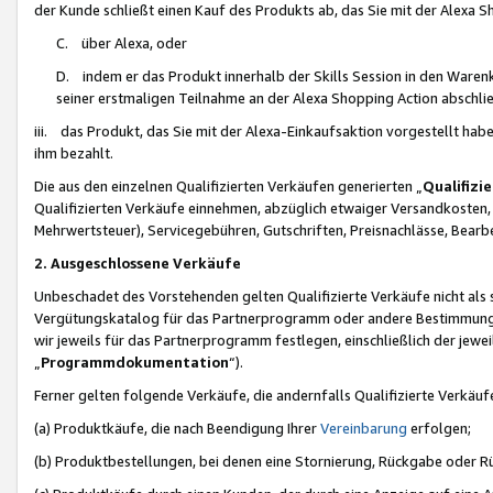
der Kunde schließt einen Kauf des Produkts ab, das Sie mit der Alexa 
C. über Alexa, oder
D. indem er das Produkt innerhalb der Skills Session in den Waren
seiner erstmaligen Teilnahme an der Alexa Shopping Action abschlie
iii. das Produkt, das Sie mit der Alexa-Einkaufsaktion vorgestellt ha
ihm bezahlt.
Die aus den einzelnen Qualifizierten Verkäufen generierten „
Qualifizi
Qualifizierten Verkäufe einnehmen, abzüglich etwaiger Versandkosten
Mehrwertsteuer), Servicegebühren, Gutschriften, Preisnachlässe, Bear
2. Ausgeschlossene Verkäufe
Unbeschadet des Vorstehenden gelten Qualifizierte Verkäufe nicht als
Vergütungskatalog für das Partnerprogramm oder andere Bestimmungen,
wir jeweils für das Partnerprogramm festlegen, einschließlich der jewe
„
Programmdokumentation
“).
Ferner gelten folgende Verkäufe, die andernfalls Qualifizierte Verkä
(a) Produktkäufe, die nach Beendigung Ihrer
Vereinbarung
erfolgen;
(b) Produktbestellungen, bei denen eine Stornierung, Rückgabe oder R