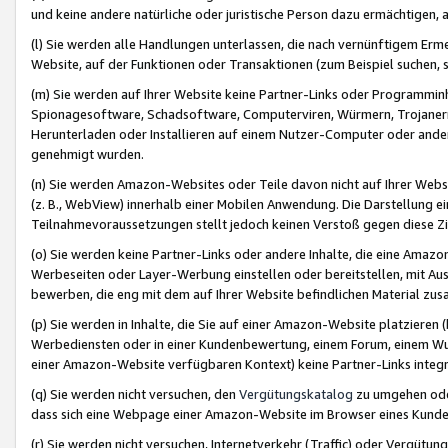
und keine andere natürliche oder juristische Person dazu ermächtigen, a
(l) Sie werden alle Handlungen unterlassen, die nach vernünftigem Erme
Website, auf der Funktionen oder Transaktionen (zum Beispiel suchen, s
(m) Sie werden auf Ihrer Website keine Partner-Links oder Programmin
Spionagesoftware, Schadsoftware, Computerviren, Würmern, Trojaner
Herunterladen oder Installieren auf einem Nutzer-Computer oder ande
genehmigt wurden.
(n) Sie werden Amazon-Websites oder Teile davon nicht auf Ihrer Websi
(z. B., WebView) innerhalb einer Mobilen Anwendung. Die Darstellung ein
Teilnahmevoraussetzungen stellt jedoch keinen Verstoß gegen diese Zif
(o) Sie werden keine Partner-Links oder andere Inhalte, die eine Am
Werbeseiten oder Layer-Werbung einstellen oder bereitstellen, mit Au
bewerben, die eng mit dem auf Ihrer Website befindlichen Material z
(p) Sie werden in Inhalte, die Sie auf einer Amazon-Website platzier
Werbediensten oder in einer Kundenbewertung, einem Forum, einem Wun
einer Amazon-Website verfügbaren Kontext) keine Partner-Links integr
(q) Sie werden nicht versuchen, den
Vergütungskatalog
zu umgehen oder
dass sich eine Webpage einer Amazon-Website im Browser eines Kunden 
(r) Sie werden nicht versuchen, Internetverkehr (Traffic) oder Vergü