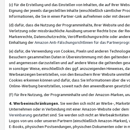
(c) für die Erstellung und das Einstellen von Inhalten, die auf Ihrer We
Eignung der jeweils dargestellten Inhalte (einschließlich sämtlicher 
Informationen, die Sie in einen Partner-Link aufnehmen oder mit diese
(d) dafür, dass die Nutzung der Programminhalte, Ihrer Website und des 
Verletzung oder missbräuchliche Ausübung unserer Rechte bzw. der Recht
Markenrechte, Datenschutzrechte, Veröffentlichungsrechte oder anderer
Einhaltung der
Amazon Anti-Fälschungsrichtlinien für das Partnerpro
(e) dafür, die Verwendung von Cookies, Pixeln und anderen Technologien
Besuchern gesammelten Daten in Übereinstimmung mit den geltenden Ge
und angemessen darzustellen und auf andere Weise die geltenden geset
in sonstiger Weise, einschließlich des ggf. anzuzeigenden Hinweises, d
Werbeanzeigen bereitstellen, von den Besuchern Ihrer Website unmitte
Cookies erkennen können und dafür, dass Sie Informationen über die v
Online-Werbung bereitstellen, soweit nach den anwendbaren gesetzlic
(f) für Ihre Nutzung, der Programminhalte und der Amazon-Marken, u
4. Werbeeinschränkungen.
Sie werden sich nicht an Werbe-, Market
Unternehmen oder in Verbindung mit einer Amazon-Website oder dem Pa
Vereinbarung
gestattet sind. Sie werden sich nicht an Werbeaktivitäten
Logos von uns oder unseren Partnern (einschließlich Amazon-Marken), 
E-Books, physischen Postsendungen, physischen Dokumenten oder in 