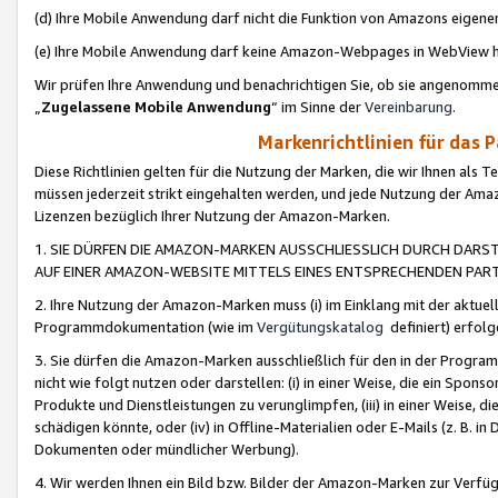
(d) Ihre Mobile Anwendung darf nicht die Funktion von Amazons eige
(e) Ihre Mobile Anwendung darf keine Amazon-Webpages in WebView 
Wir prüfen Ihre Anwendung und benachrichtigen Sie, ob sie angenomm
„
Zugelassene Mobile Anwendung
“ im Sinne der
Vereinbarung
.
Markenrichtlinien für das 
Diese Richtlinien gelten für die Nutzung der Marken, die wir Ihnen als 
müssen jederzeit strikt eingehalten werden, und jede Nutzung der Ama
Lizenzen bezüglich Ihrer Nutzung der Amazon-Marken.
1. SIE DÜRFEN DIE AMAZON-MARKEN AUSSCHLIESSLICH DURCH DARS
AUF EINER AMAZON-WEBSITE MITTELS EINES ENTSPRECHENDEN PART
2. Ihre Nutzung der Amazon-Marken muss (i) im Einklang mit der aktuells
Programmdokumentation (wie im
Vergütungskatalog
definiert) erfolg
3. Sie dürfen die Amazon-Marken ausschließlich für den in der Progr
nicht wie folgt nutzen oder darstellen: (i) in einer Weise, die ein Spo
Produkte und Dienstleistungen zu verunglimpfen, (iii) in einer Weise
schädigen könnte, oder (iv) in Offline-Materialien oder E-Mails (z. B.
Dokumenten oder mündlicher Werbung).
4. Wir werden Ihnen ein Bild bzw. Bilder der Amazon-Marken zur Verfüg