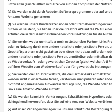
umzuleiten (einschließlich mit Hilfe von auf den Computern der Nutzer i
(s) Sie werden nicht durch Roboter, Softwareprogramme oder auf andere
Amazon-Website generieren.
(t) Sie werden unsere Kundenrezensionen oder Sternebewertungen wed
nutzen, es sei denn, Sie haben über die Creators API und die PA API e
erfüllen die in der Lizenz beschriebenen Voraussetzungen für die Nutzu
(u) Sie werden weder unmittelbar noch mittelbar über Partner-Links P
oder zu Nutzung durch eine andere natürliche oder juristische Person,
Geschäftspartnern nicht gestatten bzw. diese nicht dazu auffordern od
andere natürliche oder juristische Person, unmittelbar oder mittelbar
zu Wiederverkaufs- oder gewerblichen Zwecken (gleich welcher Art) 
auf Ihrer Website zum Wiederverkauf oder für gewerbliche Nutzungen 
(v) Sie werden die URL Ihrer Website, die die Partner-Links enthält b
werden, nicht in einer Weise tarnen, verstecken, manipulieren oder and
nicht mit angemessenem Aufwand in der Lage sind, die Website oder A
Links eine Amazon-Website aufruft.
(w) Sie werden keine Link-Verkürzungen, Schaltflächen, Hyperlinks ode
dahingehend hervorrufen, dass Sie auf eine Amazon-Website verlinken
(x) Auf unser Verlangen hin legen Sie uns eine schriftliche Bestätigung