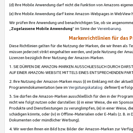
(d) Ihre Mobile Anwendung darf nicht die Funktion von Amazons eige
(e) Ihre Mobile Anwendung darf keine Amazon-Webpages in WebView 
Wir prüfen Ihre Anwendung und benachrichtigen Sie, ob sie angenomm
„
Zugelassene Mobile Anwendung
“ im Sinne der
Vereinbarung
.
Markenrichtlinien für das 
Diese Richtlinien gelten für die Nutzung der Marken, die wir Ihnen als 
müssen jederzeit strikt eingehalten werden, und jede Nutzung der Ama
Lizenzen bezüglich Ihrer Nutzung der Amazon-Marken.
1. SIE DÜRFEN DIE AMAZON-MARKEN AUSSCHLIESSLICH DURCH DARS
AUF EINER AMAZON-WEBSITE MITTELS EINES ENTSPRECHENDEN PART
2. Ihre Nutzung der Amazon-Marken muss (i) im Einklang mit der aktuells
Programmdokumentation (wie im
Vergütungskatalog
definiert) erfolg
3. Sie dürfen die Amazon-Marken ausschließlich für den in der Progr
nicht wie folgt nutzen oder darstellen: (i) in einer Weise, die ein Spo
Produkte und Dienstleistungen zu verunglimpfen, (iii) in einer Weise
schädigen könnte, oder (iv) in Offline-Materialien oder E-Mails (z. B.
Dokumenten oder mündlicher Werbung).
4. Wir werden Ihnen ein Bild bzw. Bilder der Amazon-Marken zur Verfüg