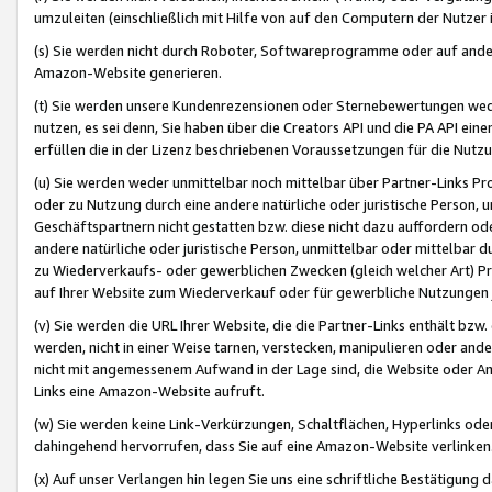
umzuleiten (einschließlich mit Hilfe von auf den Computern der Nutzer i
(s) Sie werden nicht durch Roboter, Softwareprogramme oder auf andere
Amazon-Website generieren.
(t) Sie werden unsere Kundenrezensionen oder Sternebewertungen wed
nutzen, es sei denn, Sie haben über die Creators API und die PA API e
erfüllen die in der Lizenz beschriebenen Voraussetzungen für die Nutzu
(u) Sie werden weder unmittelbar noch mittelbar über Partner-Links P
oder zu Nutzung durch eine andere natürliche oder juristische Person,
Geschäftspartnern nicht gestatten bzw. diese nicht dazu auffordern od
andere natürliche oder juristische Person, unmittelbar oder mittelbar
zu Wiederverkaufs- oder gewerblichen Zwecken (gleich welcher Art) 
auf Ihrer Website zum Wiederverkauf oder für gewerbliche Nutzungen 
(v) Sie werden die URL Ihrer Website, die die Partner-Links enthält b
werden, nicht in einer Weise tarnen, verstecken, manipulieren oder and
nicht mit angemessenem Aufwand in der Lage sind, die Website oder A
Links eine Amazon-Website aufruft.
(w) Sie werden keine Link-Verkürzungen, Schaltflächen, Hyperlinks ode
dahingehend hervorrufen, dass Sie auf eine Amazon-Website verlinken
(x) Auf unser Verlangen hin legen Sie uns eine schriftliche Bestätigung