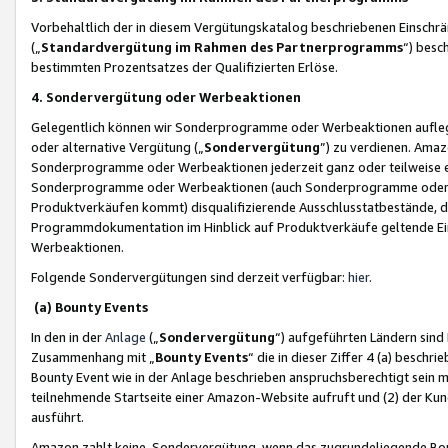
Vorbehaltlich der in diesem Vergütungskatalog beschriebenen Einschr
(„
Standardvergütung im Rahmen des Partnerprogramms
“) besc
bestimmten Prozentsatzes der Qualifizierten Erlöse.
4. Sondervergütung oder Werbeaktionen
Gelegentlich können wir Sonderprogramme oder Werbeaktionen auflegen,
oder alternative Vergütung („
Sondervergütung
”) zu verdienen. Amazo
Sonderprogramme oder Werbeaktionen jederzeit ganz oder teilweise einz
Sonderprogramme oder Werbeaktionen (auch Sonderprogramme oder We
Produktverkäufen kommt) disqualifizierende Ausschlusstatbestände, di
Programmdokumentation im Hinblick auf Produktverkäufe geltende E
Werbeaktionen.
Folgende Sondervergütungen sind derzeit verfügbar:
hier
.
(a) Bounty Events
In den in der
Anlage
(„
Sondervergütung
“) aufgeführten Ländern sind
Zusammenhang mit „
Bounty Events
“ die in dieser Ziffer 4 (a) besch
Bounty Event wie in der Anlage beschrieben anspruchsberechtigt sein mu
teilnehmende Startseite einer Amazon-Website aufruft und (2) der Kun
ausführt.
Amazon zahlt keine Sondervergütung, wenn das zugrundeliegende Boun