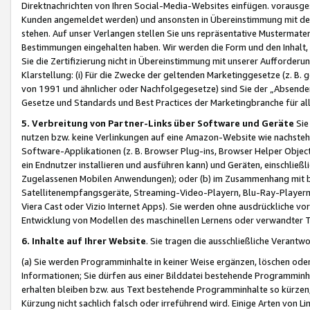
Direktnachrichten von Ihren Social-Media-Websites einfügen. vorausg
Kunden angemeldet werden) und ansonsten in Übereinstimmung mit der
stehen. Auf unser Verlangen stellen Sie uns repräsentative Mustermater
Bestimmungen eingehalten haben. Wir werden die Form und den Inhalt, di
Sie die Zertifizierung nicht in Übereinstimmung mit unserer Aufforderu
Klarstellung: (i) Für die Zwecke der geltenden Marketinggesetze (z. 
von 1991 und ähnlicher oder Nachfolgegesetze) sind Sie der „Absender“ j
Gesetze und Standards und Best Practices der Marketingbranche für 
5. Verbreitung von Partner-Links über Software und Geräte
Sie
nutzen bzw. keine Verlinkungen auf eine Amazon-Website wie nachsteh
Software-Applikationen (z. B. Browser Plug-ins, Browser Helper Objec
ein Endnutzer installieren und ausführen kann) und Geräten, einschlie
Zugelassenen Mobilen Anwendungen); oder (b) im Zusammenhang mit bzw.
Satellitenempfangsgeräte, Streaming-Video-Playern, Blu-Ray-Playern 
Viera Cast oder Vizio Internet Apps). Sie werden ohne ausdrückliche v
Entwicklung von Modellen des maschinellen Lernens oder verwandter 
6. Inhalte auf Ihrer Website
. Sie tragen die ausschließliche Verantwo
(a) Sie werden Programminhalte in keiner Weise ergänzen, löschen oder
Informationen; Sie dürfen aus einer Bilddatei bestehende Programminhal
erhalten bleiben bzw. aus Text bestehende Programminhalte so kürzen, 
Kürzung nicht sachlich falsch oder irreführend wird. Einige Arten von L