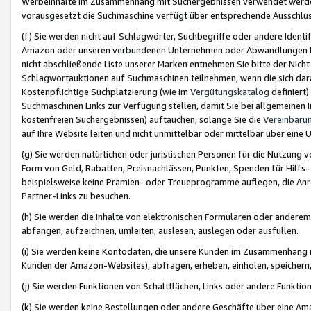
Werbeinhalte im Zusammenhang mit Suchergebnissen verwendet werden,
vorausgesetzt die Suchmaschine verfügt über entsprechende Ausschlu
(f) Sie werden nicht auf Schlagwörter, Suchbegriffe oder andere Ident
Amazon oder unseren verbundenen Unternehmen oder Abwandlungen bzw
nicht abschließende Liste unserer Marken entnehmen Sie bitte der Nich
Schlagwortauktionen auf Suchmaschinen teilnehmen, wenn die sich da
Kostenpflichtige Suchplatzierung (wie im
Vergütungskatalog
definiert
Suchmaschinen Links zur Verfügung stellen, damit Sie bei allgemeinen I
kostenfreien Suchergebnissen) auftauchen, solange Sie die
Vereinbaru
auf Ihre Website leiten und nicht unmittelbar oder mittelbar über eine
(g) Sie werden natürlichen oder juristischen Personen für die Nutzung 
Form von Geld, Rabatten, Preisnachlässen, Punkten, Spenden für Hilfs
beispielsweise keine Prämien- oder Treueprogramme auflegen, die Anrei
Partner-Links zu besuchen.
(h) Sie werden die Inhalte von elektronischen Formularen oder anderem M
abfangen, aufzeichnen, umleiten, auslesen, auslegen oder ausfüllen.
(i) Sie werden keine Kontodaten, die unsere Kunden im Zusammenhang 
Kunden der Amazon-Websites), abfragen, erheben, einholen, speichern,
(j) Sie werden Funktionen von Schaltflächen, Links oder andere Funkti
(k) Sie werden keine Bestellungen oder andere Geschäfte über eine Ama