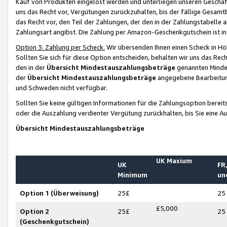
Kauf von Produkten eingelöst werden und unterliegen unseren Geschäf
uns das Recht vor, Vergütungen zurückzuhalten, bis der fällige Gesamt
das Recht vor, den Teil der Zahlungen, der den in der Zahlungstabelle 
Zahlungsart angibst. Die Zahlung per Amazon-Geschenkgutschein ist in
Option 3: Zahlung per Scheck.
Wir übersenden Ihnen einen Scheck in Höh
Sollten Sie sich für diese Option entscheiden, behalten wir uns das Rec
den in der
Übersicht Mindestauszahlungsbeträge
genannten Mindest
der
Übersicht Mindestauszahlungsbeträge
angegebene Bearbeitung
und Schweden nicht verfügbar.
Sollten Sie keine gültigen Informationen für die Zahlungsoption bereit
oder die Auszahlung verdienter Vergütung zurückhalten, bis Sie eine A
Übersicht Mindestauszahlungsbeträge
UK Maxium
UK
FR,
Minimum
un
Option 1 (Überweisung)
25£
25
£5,000
Option 2
25£
25
(Geschenkgutschein)