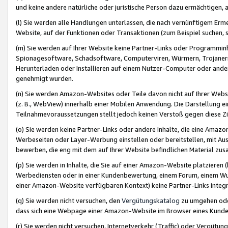
und keine andere natürliche oder juristische Person dazu ermächtigen, a
(l) Sie werden alle Handlungen unterlassen, die nach vernünftigem Erme
Website, auf der Funktionen oder Transaktionen (zum Beispiel suchen, s
(m) Sie werden auf Ihrer Website keine Partner-Links oder Programmin
Spionagesoftware, Schadsoftware, Computerviren, Würmern, Trojaner
Herunterladen oder Installieren auf einem Nutzer-Computer oder ande
genehmigt wurden.
(n) Sie werden Amazon-Websites oder Teile davon nicht auf Ihrer Websi
(z. B., WebView) innerhalb einer Mobilen Anwendung. Die Darstellung ein
Teilnahmevoraussetzungen stellt jedoch keinen Verstoß gegen diese Zif
(o) Sie werden keine Partner-Links oder andere Inhalte, die eine Am
Werbeseiten oder Layer-Werbung einstellen oder bereitstellen, mit Au
bewerben, die eng mit dem auf Ihrer Website befindlichen Material z
(p) Sie werden in Inhalte, die Sie auf einer Amazon-Website platzier
Werbediensten oder in einer Kundenbewertung, einem Forum, einem Wun
einer Amazon-Website verfügbaren Kontext) keine Partner-Links integr
(q) Sie werden nicht versuchen, den
Vergütungskatalog
zu umgehen oder
dass sich eine Webpage einer Amazon-Website im Browser eines Kunden 
(r) Sie werden nicht versuchen, Internetverkehr (Traffic) oder Vergü