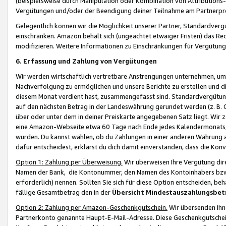
(beispielsweise durch Manipulation oder Kombination von Attributions-
Vergütungen und/oder der Beendigung deiner Teilnahme am Partnerp
Gelegentlich können wir die Möglichkeit unserer Partner, Standardv
einschränken. Amazon behält sich (ungeachtet etwaiger Fristen) das Re
modifizieren. Weitere Informationen zu Einschränkungen für Vergütung
6. Erfassung und Zahlung von Vergütungen
Wir werden wirtschaftlich vertretbare Anstrengungen unternehmen, um 
Nachverfolgung zu ermöglichen und unsere Berichte zu erstellen und di
diesem Monat verdient hast, zusammengefasst sind. Standardvergütung
auf den nächsten Betrag in der Landeswährung gerundet werden (z. B. C
über oder unter dem in deiner Preiskarte angegebenen Satz liegt. Wir
eine Amazon-Webseite etwa 60 Tage nach Ende jedes Kalendermonats, i
wurden. Du kannst wählen, ob du Zahlungen in einer anderen Währung
dafür entscheidest, erklärst du dich damit einverstanden, dass die K
Option 1: Zahlung per Überweisung.
Wir überweisen Ihre Vergütung dir
Namen der Bank, die Kontonummer, den Namen des Kontoinhabers bzw. a
erforderlich) nennen. Sollten Sie sich für diese Option entscheiden, be
fällige Gesamtbetrag den in der
Übersicht Mindestauszahlungsbet
Option 2: Zahlung per Amazon-Geschenkgutschein.
Wir übersenden Ihne
Partnerkonto genannte Haupt-E-Mail-Adresse. Diese Geschenkgutschei