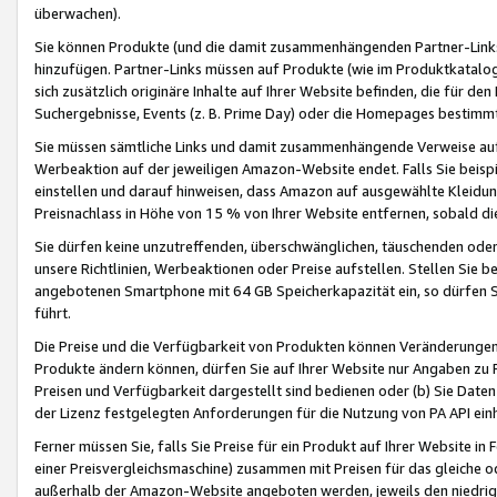
überwachen).
Sie können Produkte (und die damit zusammenhängenden Partner-Links)
hinzufügen. Partner-Links müssen auf Produkte (wie im Produktkatalog de
sich zusätzlich originäre Inhalte auf Ihrer Website befinden, die für 
Suchergebnisse, Events (z. B. Prime Day) oder die Homepages bestimmte
Sie müssen sämtliche Links und damit zusammenhängende Verweise auf z
Werbeaktion auf der jeweiligen Amazon-Website endet. Falls Sie beisp
einstellen und darauf hinweisen, dass Amazon auf ausgewählte Kleidun
Preisnachlass in Höhe von 15 % von Ihrer Website entfernen, sobald di
Sie dürfen keine unzutreffenden, überschwänglichen, täuschenden od
unsere Richtlinien, Werbeaktionen oder Preise aufstellen. Stellen Sie 
angebotenen Smartphone mit 64 GB Speicherkapazität ein, so dürfen S
führt.
Die Preise und die Verfügbarkeit von Produkten können Veränderungen 
Produkte ändern können, dürfen Sie auf Ihrer Website nur Angaben zu P
Preisen und Verfügbarkeit dargestellt sind bedienen oder (b) Sie Daten
der Lizenz festgelegten Anforderungen für die Nutzung von PA API einh
Ferner müssen Sie, falls Sie Preise für ein Produkt auf Ihrer Website in 
einer Preisvergleichsmaschine) zusammen mit Preisen für das gleiche o
außerhalb der Amazon-Website angeboten werden, jeweils den niedrigst