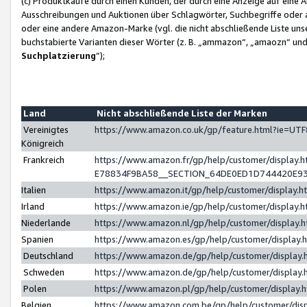
(c) Produktkäufe durch einen Kunden, der durch eine Anzeige auf eine 
Ausschreibungen und Auktionen über Schlagwörter, Suchbegriffe oder 
oder eine andere Amazon-Marke (vgl. die nicht abschließende Liste un
buchstabierte Varianten dieser Wörter (z. B. „ammazon“, „amaozn“ und „
Suchplatzierung
”);
Land
Nicht abschließende Liste der Marken
Vereinigtes
https://www.amazon.co.uk/gp/feature.html?ie=U
Königreich
Frankreich
https://www.amazon.fr/gp/help/customer/displa
E78834F9BA58__SECTION_64DE0ED1D744420E9
Italien
https://www.amazon.it/gp/help/customer/display
Irland
https://www.amazon.ie/gp/help/customer/displa
Niederlande
https://www.amazon.nl/gp/help/customer/display
Spanien
https://www.amazon.es/gp/help/customer/display
Deutschland
https://www.amazon.de/gp/help/customer/displa
Schweden
https://www.amazon.de/gp/help/customer/displa
Polen
https://www.amazon.pl/gp/help/customer/display
Belgien
https://www.amazon.com.be/gp/help/customer/d