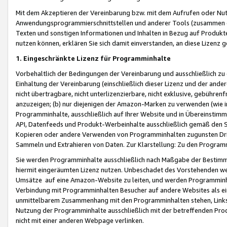
Mit dem Akzeptieren der Vereinbarung bzw. mit dem Aufrufen oder Nutz
Anwendungsprogrammierschnittstellen und anderer Tools (zusammen die
Texten und sonstigen Informationen und Inhalten in Bezug auf Produkte
nutzen können, erklären Sie sich damit einverstanden, an diese Lizenz 
1. Eingeschränkte Lizenz für Programminhalte
Vorbehaltlich der Bedingungen der Vereinbarung und ausschließlich z
Einhaltung der Vereinbarung (einschließlich dieser Lizenz und der ande
nicht übertragbare, nicht unterlizenzierbare, nicht exklusive, gebühren
anzuzeigen; (b) nur diejenigen der Amazon-Marken zu verwenden (wie in 
Programminhalte, ausschließlich auf Ihrer Website und in Übereinstimmu
API, Datenfeeds und Produkt-Werbeinhalte ausschließlich gemäß den Spe
Kopieren oder andere Verwenden von Programminhalten zugunsten Dri
Sammeln und Extrahieren von Daten. Zur Klarstellung: Zu den Program
Sie werden Programminhalte ausschließlich nach Maßgabe der Besti
hiermit eingeräumten Lizenz nutzen. Unbeschadet des Vorstehenden we
Umsätze auf eine Amazon-Website zu leiten, und werden Programminhal
Verbindung mit Programminhalten Besucher auf andere Websites als ein
unmittelbarem Zusammenhang mit den Programminhalten stehen, Links z
Nutzung der Programminhalte ausschließlich mit der betreffenden Pr
nicht mit einer anderen Webpage verlinken.