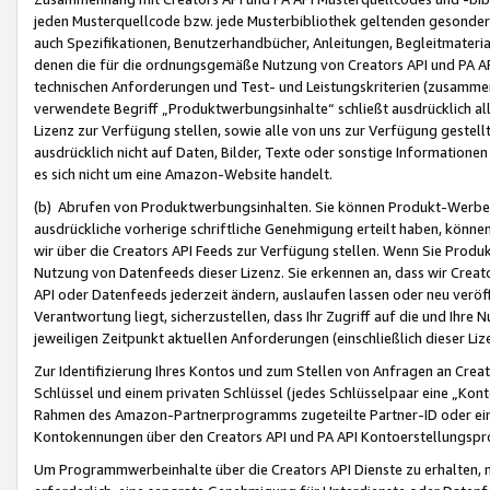
jeden Musterquellcode bzw. jede Musterbibliothek geltenden gesonder
auch Spezifikationen, Benutzerhandbücher, Anleitungen, Begleitmaterial
denen die für die ordnungsgemäße Nutzung von Creators API und PA A
technischen Anforderungen und Test- und Leistungskriterien (zusammen
verwendete Begriff „Produktwerbungsinhalte“ schließt ausdrücklich al
Lizenz zur Verfügung stellen, sowie alle von uns zur Verfügung gestel
ausdrücklich nicht auf Daten, Bilder, Texte oder sonstige Informatione
es sich nicht um eine Amazon-Website handelt.
(b) Abrufen von Produktwerbungsinhalten. Sie können Produkt-Werbein
ausdrückliche vorherige schriftliche Genehmigung erteilt haben, könn
wir über die Creators API Feeds zur Verfügung stellen. Wenn Sie Produk
Nutzung von Datenfeeds dieser Lizenz. Sie erkennen an, dass wir Creat
API oder Datenfeeds jederzeit ändern, auslaufen lassen oder neu veröffe
Verantwortung liegt, sicherzustellen, dass Ihr Zugriff auf die und Ihr
jeweiligen Zeitpunkt aktuellen Anforderungen (einschließlich dieser Liz
Zur Identifizierung Ihres Kontos und zum Stellen von Anfragen an Crea
Schlüssel und einem privaten Schlüssel (jedes Schlüsselpaar eine „Kon
Rahmen des Amazon-Partnerprogramms zugeteilte Partner-ID oder ein
Kontokennungen über den Creators API und PA API Kontoerstellungspro
Um Programmwerbeinhalte über die Creators API Dienste zu erhalten, m