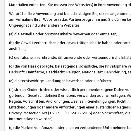
Materialien enthalten. Sie müssen Ihre Website(s) in Ihrer Anwendung ide
Wir prüfen Ihre Anwendung und benachrichtigen Sie, ob sie angenommen
auf Aufnahme Ihrer Website in das Partnerprogramm und Sie dürfen kei
Ungeeignet sind unter anderem Websites:
(a) die sexuelle oder obszöne Inhalte bewerben oder enthalten;
(b) die Gewalt verherrlichen oder gewalttätige Inhalte haben oder pot
anstiften,;
(c) die falsche, irreführende, diffamierende oder verleumderische Inha
(d) die von Hass geprägte, belästigende, schädliche, die Privatsphäre v
Herkunft, Hautfarbe, Geschlecht, Religion, Nationalität, Behinderung, 
(e) die rechtswidrige Handlungen bewerben oder ausführen;
(f) sich an Kinder richten oder wissentlich personenbezogene Daten vo
geltenden Gesetzen definiert) erheben, verwenden oder offenlegen, Vo
Regeln, Vorschriften, Anordnungen, Lizenzen, Genehmigungen, Richtlini
Entscheidungen oder andere Anforderungen einer zuständigen Regierung
Privacy Protection Act (15 U.S.C. §§ 6501-6506) oder Vorschriften, di
Internet erlassen wurden);
(g) die Marken von Amazon oder unseren verbundenen Unternehmen b