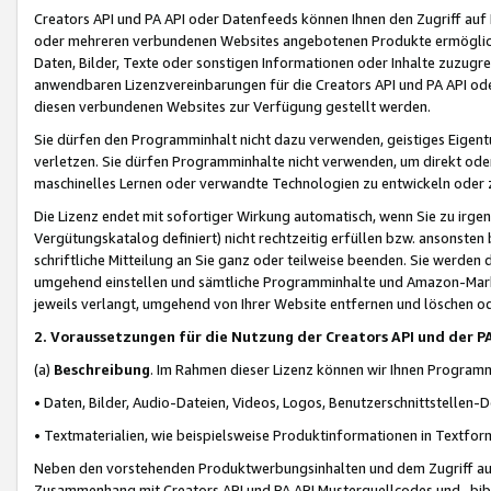
Creators API und PA API oder Datenfeeds können Ihnen den Zugriff auf D
oder mehreren verbundenen Websites angebotenen Produkte ermögliche
Daten, Bilder, Texte oder sonstigen Informationen oder Inhalte zuzugre
anwendbaren Lizenzvereinbarungen für die Creators API und PA API od
diesen verbundenen Websites zur Verfügung gestellt werden.
Sie dürfen den Programminhalt nicht dazu verwenden, geistiges Eigent
verletzen. Sie dürfen Programminhalte nicht verwenden, um direkt ode
maschinelles Lernen oder verwandte Technologien zu entwickeln oder zu
Die Lizenz endet mit sofortiger Wirkung automatisch, wenn Sie zu irg
Vergütungskatalog definiert) nicht rechtzeitig erfüllen bzw. ansonsten
schriftliche Mitteilung an Sie ganz oder teilweise beenden. Sie werden
umgehend einstellen und sämtliche Programminhalte und Amazon-Marke
jeweils verlangt, umgehend von Ihrer Website entfernen und löschen od
2. Voraussetzungen für die Nutzung der Creators API und der P
(a)
Beschreibung
. Im Rahmen dieser Lizenz können wir Ihnen Programmi
• Daten, Bilder, Audio-Dateien, Videos, Logos, Benutzerschnittstellen-
• Textmaterialien, wie beispielsweise Produktinformationen in Textfor
Neben den vorstehenden Produktwerbungsinhalten und dem Zugriff auf 
Zusammenhang mit Creators API und PA API Musterquellcodes und -bibli