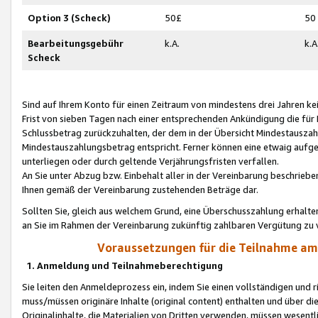
Option 3 (Scheck)
50£
50
Bearbeitungsgebühr
k.A.
k.A
Scheck
Sind auf Ihrem Konto für einen Zeitraum von mindestens drei Jahren kein
Frist von sieben Tagen nach einer entsprechenden Ankündigung die für
Schlussbetrag zurückzuhalten, der dem in der Übersicht Mindestausz
Mindestauszahlungsbetrag entspricht. Ferner können eine etwaig aufg
unterliegen oder durch geltende Verjährungsfristen verfallen.
An Sie unter Abzug bzw. Einbehalt aller in der Vereinbarung beschrieb
Ihnen gemäß der Vereinbarung zustehenden Beträge dar.
Sollten Sie, gleich aus welchem Grund, eine Überschusszahlung erhalte
an Sie im Rahmen der Vereinbarung zukünftig zahlbaren Vergütung zu 
Voraussetzungen für die Teilnahme a
1. Anmeldung und Teilnahmeberechtigung
Sie leiten den Anmeldeprozess ein, indem Sie einen vollständigen und 
muss/müssen originäre Inhalte (original content) enthalten und über d
Originalinhalte, die Materialien von Dritten verwenden, müssen wese