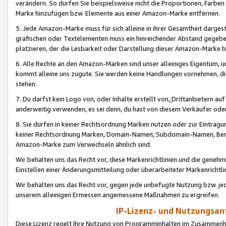
verändern. So dürfen Sie beispielsweise nicht die Proportionen, Farb
Marke hinzufügen bzw. Elemente aus einer Amazon-Marke entfernen.
5. Jede Amazon-Marke muss für sich alleine in ihrer Gesamtheit darge
grafischen oder Textelementen muss ein hinreichender Abstand gegebe
platzieren, der die Lesbarkeit oder Darstellung dieser Amazon-Marke b
6. Alle Rechte an den Amazon-Marken sind unser alleiniges Eigentum, 
kommt alleine uns zugute. Sie werden keine Handlungen vornehmen, 
stehen.
7. Du darfst kein Logo von, oder Inhalte erstellt von,
Drittanbietern au
anderweitig verwenden, es sei denn, du hast von diesem Verkäufer oder
8. Sie dürfen in keiner Rechtsordnung Marken nutzen oder zur Eintragu
keiner Rechtsordnung Marken, Domain-Namen, Subdomain-Namen, Benu
Amazon-Marke zum Verwechseln ähnlich sind.
Wir behalten uns das Recht vor, diese Markenrichtlinien und die gene
Einstellen einer Änderungsmitteilung oder überarbeiteter Markenricht
Wir behalten uns das Recht vor, gegen jede unbefugte Nutzung bzw. jede 
unserem alleinigen Ermessen angemessene Maßnahmen zu ergreifen.
IP-Lizenz- und Nutzungsan
Diese Lizenz regelt Ihre Nutzung von Programminhalten im Zusammen