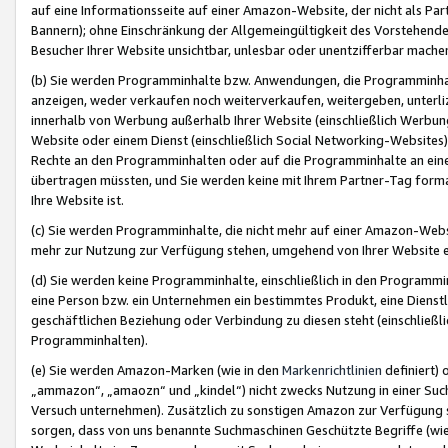
auf eine Informationsseite auf einer Amazon-Website, der nicht als Part
Bannern); ohne Einschränkung der Allgemeingültigkeit des Vorstehende
Besucher Ihrer Website unsichtbar, unlesbar oder unentzifferbar mache
(b) Sie werden Programminhalte bzw. Anwendungen, die Programminhalt
anzeigen, weder verkaufen noch weiterverkaufen, weitergeben, unterli
innerhalb von Werbung außerhalb Ihrer Website (einschließlich Werbun
Website oder einem Dienst (einschließlich Social Networking-Website
Rechte an den Programminhalten oder auf die Programminhalte an eine a
übertragen müssten, und Sie werden keine mit Ihrem Partner-Tag formati
Ihre Website ist.
(c) Sie werden Programminhalte, die nicht mehr auf einer Amazon-Websit
mehr zur Nutzung zur Verfügung stehen, umgehend von Ihrer Website e
(d) Sie werden keine Programminhalte, einschließlich in den Programmin
eine Person bzw. ein Unternehmen ein bestimmtes Produkt, eine Dienstle
geschäftlichen Beziehung oder Verbindung zu diesen steht (einschließli
Programminhalten).
(e) Sie werden Amazon-Marken (wie in den
Markenrichtlinien
definiert) 
„ammazon“, „amaozn“ und „kindel“) nicht zwecks Nutzung in einer Suc
Versuch unternehmen). Zusätzlich zu sonstigen Amazon zur Verfügung 
sorgen, dass von uns benannte Suchmaschinen Geschützte Begriffe (wie 