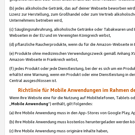
(b) jedes alkoholische Getränk, das auf deiner Webseite beworben wird
Lizenz zur Herstellung, zum Großhandel oder zum Vertrieb alkoholisch
Unternehmens betrieben wird,
(c) Säuglingsnahruhrung, alkoholische Getränke oder Tabakwaren und E
Webseiten in der EU und im Vereinigten Königreich wirbst,
(d) pflanzliche Raucherprodukte, wenn du für die Amazon-Webseite in B
(e) Produkte ohne medizinischen Verwendungszweck gemäß Anhang XVI 
Amazon-Webseite in Frankreich wirbst,
(f) jedes Produkt oder jede Dienstleistung, bei der es sich um ein Prod
erhältst eine Warnung, wenn ein Produkt oder eine Dienstleistung in de
Central ausgeschlossen ist.
Richtlinie für Mobile Anwendungen im Rahmen de
Wenn Ihre Website eine für die Nutzung auf Mobiltelefonen, Tablets 
„
Mobile Anwendung
“) enthält, gilt Folgendes:
(a) Ihre Mobile Anwendung muss in den App-Stores von Google Play, A
(b) Ihre Mobile Anwendung muss kostenlos heruntergeladen werden könn
(c) Ihre Mobile Anwendung muss originäre Inhalte haben,