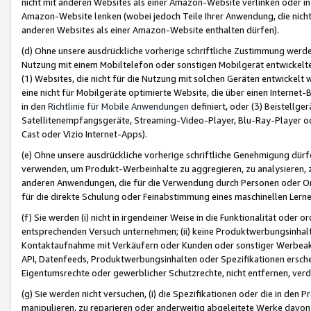
nicht mit anderen Websites als einer Amazon-Website verlinken oder i
Amazon-Website lenken (wobei jedoch Teile Ihrer Anwendung, die nich
anderen Websites als einer Amazon-Website enthalten dürfen).
(d) Ohne unsere ausdrückliche vorherige schriftliche Zustimmung werd
Nutzung mit einem Mobiltelefon oder sonstigen Mobilgerät entwickelt
(1) Websites, die nicht für die Nutzung mit solchen Geräten entwickelt
eine nicht für Mobilgeräte optimierte Website, die über einen Interne
in den
Richtlinie für Mobile Anwendungen
definiert, oder (3) Beistellge
Satellitenempfangsgeräte, Streaming-Video-Player, Blu-Ray-Player ode
Cast oder Vizio Internet-Apps).
(e) Ohne unsere ausdrückliche vorherige schriftliche Genehmigung dürfe
verwenden, um Produkt-Werbeinhalte zu aggregieren, zu analysieren, 
anderen Anwendungen, die für die Verwendung durch Personen oder Or
für die direkte Schulung oder Feinabstimmung eines maschinellen Lern
(f) Sie werden (i) nicht in irgendeiner Weise in die Funktionalität ode
entsprechenden Versuch unternehmen; (ii) keine Produktwerbungsinha
Kontaktaufnahme mit Verkäufern oder Kunden oder sonstiger Werbeaktiv
API, Datenfeeds, Produktwerbungsinhalten oder Spezifikationen erschei
Eigentumsrechte oder gewerblicher Schutzrechte, nicht entfernen, verd
(g) Sie werden nicht versuchen, (i) die Spezifikationen oder die in de
manipulieren, zu reparieren oder anderweitig abgeleitete Werke davon z