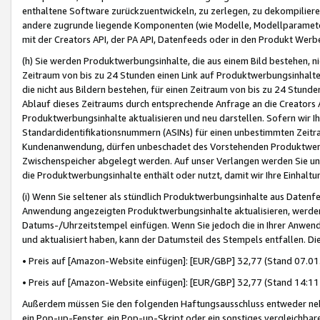
enthaltene Software zurückzuentwickeln, zu zerlegen, zu dekompilier
andere zugrunde liegende Komponenten (wie Modelle, Modellparameter
mit der Creators API, der PA API, Datenfeeds oder in den Produkt Werb
(h) Sie werden Produktwerbungsinhalte, die aus einem Bild bestehen, ni
Zeitraum von bis zu 24 Stunden einen Link auf Produktwerbungsinhalte
die nicht aus Bildern bestehen, für einen Zeitraum von bis zu 24 Stund
Ablauf dieses Zeitraums durch entsprechende Anfrage an die Creators 
Produktwerbungsinhalte aktualisieren und neu darstellen. Sofern wir Ih
Standardidentifikationsnummern (ASINs) für einen unbestimmten Zeitra
Kundenanwendung, dürfen unbeschadet des Vorstehenden Produktwerbu
Zwischenspeicher abgelegt werden. Auf unser Verlangen werden Sie un
die Produktwerbungsinhalte enthält oder nutzt, damit wir Ihre Einhalt
(i) Wenn Sie seltener als stündlich Produktwerbungsinhalte aus Datenfe
Anwendung angezeigten Produktwerbungsinhalte aktualisieren, werden 
Datums-/Uhrzeitstempel einfügen. Wenn Sie jedoch die in Ihrer Anwe
und aktualisiert haben, kann der Datumsteil des Stempels entfallen. Dies
• Preis auf [Amazon-Website einfügen]: [EUR/GBP] 32,77 (Stand 07.01.
• Preis auf [Amazon-Website einfügen]: [EUR/GBP] 32,77 (Stand 14:11 
Außerdem müssen Sie den folgenden Haftungsausschluss entweder neb
ein Pop-up-Fenster, ein Pop-up-Skript oder ein sonstiges vergleichba