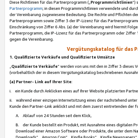
Diese Richtlinien für das Partnerprogramm („
Programmrichtlinien
“)
Partnerprogramm
; in diesen Programmrichtlinien verwendete und durch
der Vereinbarung zugewiesene Bedeutung. Die Rechte und Pflichten de
Partnerprogramm sowie Ziffer 3 der IP-Lizenz für das Partnerprogram
Einschränkung von Ziffer 6 Abs. (a) der Vereinbarung wird hiermit Fol
Partnerprogramm, die IP-Lizenz für das Partnerprogramm oder Ziffer 1
gegen die Vereinbarung.
Vergütungskatalog für das 
1. Qualifizierte Verkäufe und Qualifizierte Umsätze
„
Qualifizierte Verkäufe
“ werden von uns mit den in Ziffer 3 diese
(vorbehaltlich der in diesem Vergütungskatalog beschriebenen Ausnah
(a) Partner- Link auf Ihrer Site
:
i. ein Kunde durch Anklicken eines auf Ihrer Website platzierten Part
ii. während einer einzigen Internetsitzung eines der nachstehend unter (i)
Kunde den Partner-Link anklickt und mit dem zuerst eintretenden der f
A. Ablauf von 24 Stunden seit dem Klick,
B. der Kunde bestellt ein Produkt, mit Ausnahme eines digitalen P
Download einer Amazon Software oder Produkte, die unter dem N
Downloads“, „Amazon Coin“, „Kindle Books“, „Kindle Newspapers“, „