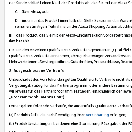
der Kunde schließt einen Kauf des Produkts ab, das Sie mit der Alexa 
C. über Alexa, oder
D. indem er das Produkt innerhalb der Skills Session in den Waren
seiner erstmaligen Teilnahme an der Alexa Shopping Action abschlie
iii. das Produkt, das Sie mit der Alexa-Einkaufsaktion vorgestellt ha
ihm bezahlt.
Die aus den einzelnen Qualifizierten Verkäufen generierten „
Qualifizi
Qualifizierten Verkäufe einnehmen, abzüglich etwaiger Versandkosten
Mehrwertsteuer), Servicegebühren, Gutschriften, Preisnachlässe, Bear
2. Ausgeschlossene Verkäufe
Unbeschadet des Vorstehenden gelten Qualifizierte Verkäufe nicht als
Vergütungskatalog für das Partnerprogramm oder andere Bestimmungen,
wir jeweils für das Partnerprogramm festlegen, einschließlich der jewe
„
Programmdokumentation
“).
Ferner gelten folgende Verkäufe, die andernfalls Qualifizierte Verkä
(a) Produktkäufe, die nach Beendigung Ihrer
Vereinbarung
erfolgen;
(b) Produktbestellungen, bei denen eine Stornierung, Rückgabe oder R