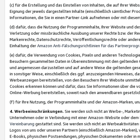
(c) für die Erstellung und das Einstellen von Inhalten, die auf Ihrer We
Eignung der jeweils dargestellten Inhalte (einschließlich sämtlicher 
Informationen, die Sie in einen Partner-Link aufnehmen oder mit diese
(d) dafür, dass die Nutzung der Programminhalte, Ihrer Website und des 
Verletzung oder missbräuchliche Ausübung unserer Rechte bzw. der Recht
Markenrechte, Datenschutzrechte, Veröffentlichungsrechte oder anderer
Einhaltung der
Amazon Anti-Fälschungsrichtlinien für das Partnerpro
(e) dafür, die Verwendung von Cookies, Pixeln und anderen Technologien
Besuchern gesammelten Daten in Übereinstimmung mit den geltenden Ge
und angemessen darzustellen und auf andere Weise die geltenden geset
in sonstiger Weise, einschließlich des ggf. anzuzeigenden Hinweises, d
Werbeanzeigen bereitstellen, von den Besuchern Ihrer Website unmitte
Cookies erkennen können und dafür, dass Sie Informationen über die v
Online-Werbung bereitstellen, soweit nach den anwendbaren gesetzlic
(f) für Ihre Nutzung, der Programminhalte und der Amazon-Marken, u
4. Werbeeinschränkungen.
Sie werden sich nicht an Werbe-, Market
Unternehmen oder in Verbindung mit einer Amazon-Website oder dem Pa
Vereinbarung
gestattet sind. Sie werden sich nicht an Werbeaktivitäten
Logos von uns oder unseren Partnern (einschließlich Amazon-Marken), 
E-Books, physischen Postsendungen, physischen Dokumenten oder in 