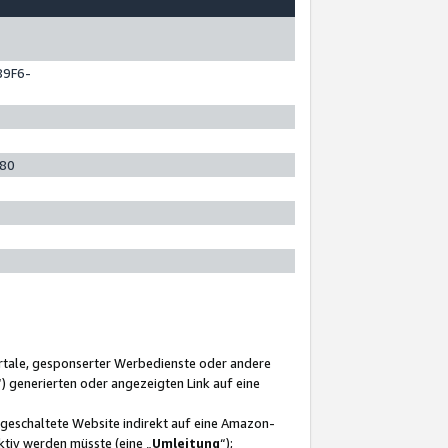
89F6-
280
ortale, gesponserter Werbedienste oder andere
“) generierten oder angezeigten Link auf eine
ngeschaltete Website indirekt auf eine Amazon-
ktiv werden müsste (eine „
Umleitung
“);