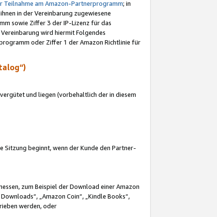
ur Teilnahme am Amazon-Partnerprogramm
; in
 ihnen in der Vereinbarung zugewiesene
m sowie Ziffer 3 der IP-Lizenz für das
 Vereinbarung wird hiermit Folgendes
programm oder Ziffer 1 der Amazon Richtlinie für
talog“)
ergütet und liegen (vorbehaltlich der in diesem
i die Sitzung beginnt, wenn der Kunde den Partner-
Ermessen, zum Beispiel der Download einer Amazon
 Downloads“, „Amazon Coin“, „Kindle Books“,
trieben werden, oder