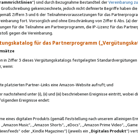
rammrichtlinien
“) sind durch Bezugnahme Bestandteil der
Vereinbarung z
Großschreibung gekennzeichnete, jedoch nicht definierte Begriffe haben die
 gemäß Ziffern 3 und 6 der Teilnahmevoraussetzungen für das Partnerprogram
nbarung fort. Vorsorglich und ohne Einschränkung von Ziffer 6 Abs. (a) der
ungen für die Teilnahme am Partnerprogramm, die IP-Lizenz für das Partner
rstoß gegen die Vereinbarung.
ungskatalog für das Partnerprogramm („Vergütungska
 Umsätze
n in Ziffer 3 dieses Vergütungskatalogs festgelegten Standardvergütungen v
r, wenn:
ite platzierten Partner-Links eine Amazon-Website aufruft; und
r nachstehend unter (i), (ii) und (iii) beschriebenen Ereignisse eintritt, wobe
 folgenden Ereignisse endet:
hme eines digitalen Produkts (gemäß Feststellung nach unserem alleinigen 
 „Amazon Music“, „Amazon Shorts“, „eDocs“, „Amazon Prime Video“, „Game
Newsfeeds“ oder „Kindle Magazines“) (jeweils ein „
Digitales Produkt
“) ver