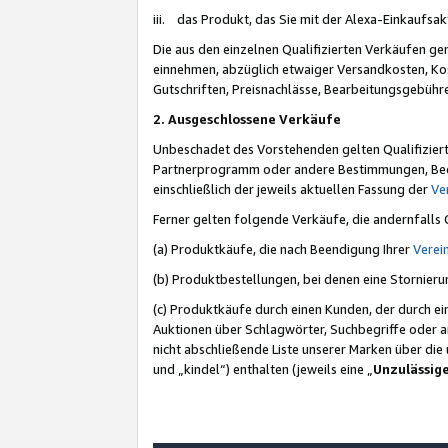
iii. das Produkt, das Sie mit der Alexa-Einkaufsa
Die aus den einzelnen Qualifizierten Verkäufen gen
einnehmen, abzüglich etwaiger Versandkosten, Ko
Gutschriften, Preisnachlässe, Bearbeitungsgebühr
2. Ausgeschlossene Verkäufe
Unbeschadet des Vorstehenden gelten Qualifiziert
Partnerprogramm oder andere Bestimmungen, Beding
einschließlich der jeweils aktuellen Fassung der
Ve
Ferner gelten folgende Verkäufe, die andernfalls
(a) Produktkäufe, die nach Beendigung Ihrer
Verei
(b) Produktbestellungen, bei denen eine Stornier
(c) Produktkäufe durch einen Kunden, der durch e
Auktionen über Schlagwörter, Suchbegriffe oder a
nicht abschließende Liste unserer Marken über di
und „kindel“) enthalten (jeweils eine „
Unzulässig