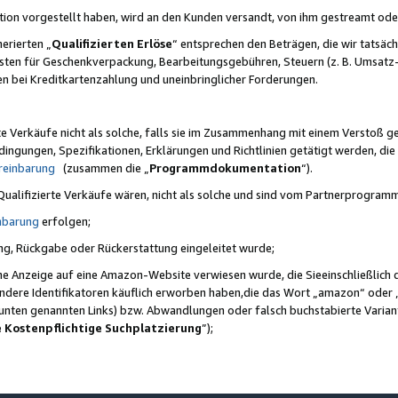
ktion vorgestellt haben, wird an den Kunden versandt, von ihm gestreamt od
erierten „
Qualifizierten Erlöse
“ entsprechen den Beträgen, die wir tatsäch
sten für Geschenkverpackung, Bearbeitungsgebühren, Steuern (z. B. Umsatz-
en bei Kreditkartenzahlung und uneinbringlicher Forderungen.
e Verkäufe nicht als solche, falls sie im Zusammenhang mit einem Verstoß 
ungen, Spezifikationen, Erklärungen und Richtlinien getätigt werden, die 
reinbarung
(zusammen die „
Programmdokumentation
“).
 Qualifizierte Verkäufe wären, nicht als solche und sind vom Partnerprogra
nbarung
erfolgen;
ung, Rückgabe oder Rückerstattung eingeleitet wurde;
ine Anzeige auf eine Amazon-Website verwiesen wurde, die Sieeinschließlich
ndere Identifikatoren käuflich erworben haben,die das Wort „amazon“ oder 
e unten genannten Links) bzw. Abwandlungen oder falsch buchstabierte Varia
e Kostenpflichtige Suchplatzierung
”);