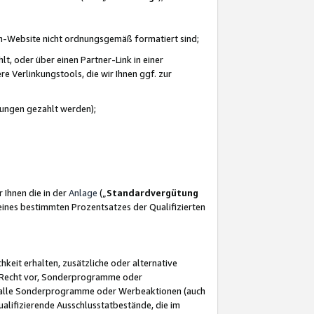
azon-Website nicht ordnungsgemäß formatiert sind;
, oder über einen Partner-Link in einer
e Verlinkungstools, die wir Ihnen ggf. zur
ütungen gezahlt werden);
 Ihnen die in der
Anlage
(„
Standardvergütung
ines bestimmten Prozentsatzes der Qualifizierten
eit erhalten, zusätzliche oder alternative
as Recht vor, Sonderprogramme oder
für alle Sonderprogramme oder Werbeaktionen (auch
lifizierende Ausschlusstatbestände, die im