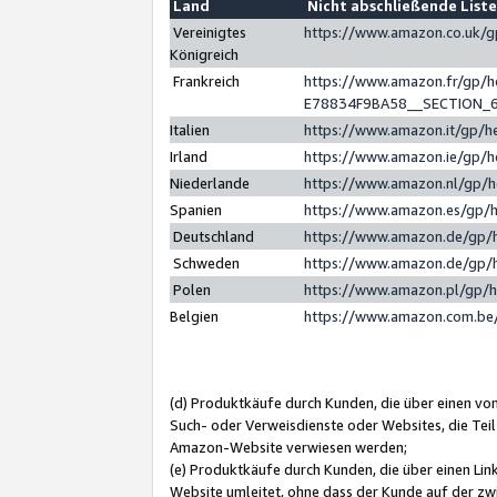
Land
Nicht abschließende List
Vereinigtes
https://www.amazon.co.uk/
Königreich
Frankreich
https://www.amazon.fr/gp/
E78834F9BA58__SECTION_
Italien
https://www.amazon.it/gp/h
Irland
https://www.amazon.ie/gp/
Niederlande
https://www.amazon.nl/gp/
Spanien
https://www.amazon.es/gp/
Deutschland
https://www.amazon.de/gp/
Schweden
https://www.amazon.de/gp/
Polen
https://www.amazon.pl/gp/
Belgien
https://www.amazon.com.be
(d) Produktkäufe durch Kunden, die über einen vo
Such- oder Verweisdienste oder Websites, die Teil
Amazon-Website verwiesen werden;
(e) Produktkäufe durch Kunden, die über einen Li
Website umleitet, ohne dass der Kunde auf der zw