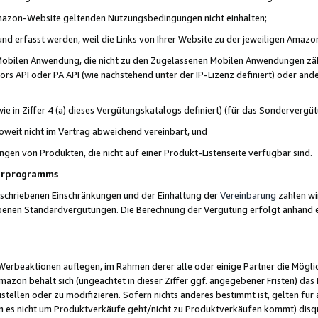
 Amazon-Website geltenden Nutzungsbedingungen nicht einhalten;
t und erfasst werden, weil die Links von Ihrer Website zu der jeweiligen Am
 Mobilen Anwendung, die nicht zu den Zugelassenen Mobilen Anwendungen zählt
s API oder PA API (wie nachstehend unter der IP-Lizenz definiert) oder ander
ie in Ziffer 4 (a) dieses Vergütungskatalogs definiert) (für das Sonderverg
weit nicht im Vertrag abweichend vereinbart, und
ngen von Produkten, die nicht auf einer Produkt-Listenseite verfügbar sind.
nerprogramms
eschriebenen Einschränkungen und der Einhaltung der
Vereinbarung
zahlen wir
ebenen Standardvergütungen. Die Berechnung der Vergütung erfolgt anhand e
beaktionen auflegen, im Rahmen derer alle oder einige Partner die Möglichk
Amazon behält sich (ungeachtet in dieser Ziffer ggf. angegebener Fristen) d
ustellen oder zu modifizieren. Sofern nichts anderes bestimmt ist, gelten 
s nicht um Produktverkäufe geht/nicht zu Produktverkäufen kommt) disqua