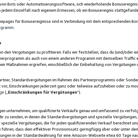
 von Bots oder Automatisierungssoftware, sich wiederholende Bonusereignisse
n jedem Einzelfall nach eigenem Ermessen, ob ein Bonusereignis stattgefund
epages für Bonusereignisse sind in Verbindung mit dem entsprechenden Bonu
rogramm
.
n
den Vergütungen zu profitieren. Falls wir feststellen, dass du (und/oder ein
erprogramm als auch von einem anderen Programm mit demselben Traffic ei
n wir Maßnahmen ergreifen, einschließlich der Einbehaltung von Vergütunge
r Partner, Standardvergütungen im Rahmen des Partnerprogramms oder Sonde
ht vor, Einschränkungen jederzeit ganz oder teilweise aufzuheben oder zu mod
ge
(„
Einschränkungen für Vergütungen
“).
ngen unternehmen, um qualifizierte Verkäufe genau und umfassend zu verfol
dir zu senden, in denen die Standardvergütungen und spezielle Vergütungen, 
pezielle Vergütungen, die für jeden qualifizierenden Verkauf berechnet un
 führen, dass dein effektiver Provisionssatz geringfügig über oder unter dem
ungen in der Standardwährung für eine Amazon-Webseite etwa 60 Tage nach