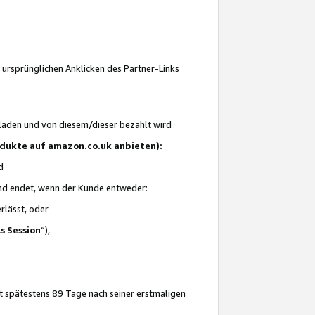
 ursprünglichen Anklicken des Partner-Links
laden und von diesem/dieser bezahlt wird
rodukte auf amazon.co.uk anbieten):
d
 und endet, wenn der Kunde entweder:
erlässt, oder
ls Session
“),
t spätestens 89 Tage nach seiner erstmaligen