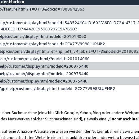
e der Marken
gp/feature.html?ie=UTF8&docId=1000642963
help/customer/display.html?nodeId=548524#GUID-602FA6E8-D724-4317-
64DE0ED1D744420E933ED292E5A7B3D3
elp/customer/display.html?nodeId=201014060
help/customer/display.html?nodeId=GCX77V9988LUPMB2
help/customer/display.html/ref=hp_left_v4_sib?ie=UTF8&nodeId=201909
help/customer/display.html/?nodeId=201014060
help/customer/display.html?nodeId=200975440
help/customer/display.html?nodeId=200975440
help/customer/display.html?nodeId=200975440
/gp/help/customer/display.html?nodeId=GCX77V9988LUPMB2
n einer Suchmaschine (einschließlich Google, Yahoo, Bing oder andere Webp
 des Netzwerkes solcher Suchmaschinen sind), (jeweils eine „
Suchmaschine
nk auf eine Amazon-Website verwiesen werden, der Nutzer über eine zwische
ischengeschalteten Website einen Link anklicken oder anderweitig bewusst a