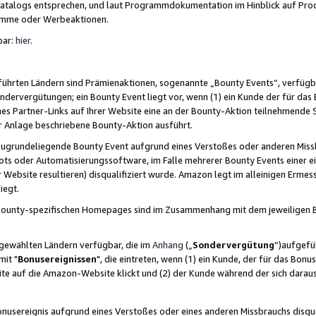
skatalogs entsprechen, und laut Programmdokumentation im Hinblick auf Pr
amme oder Werbeaktionen.
bar:
hier
.
führten Ländern sind Prämienaktionen, sogenannte „Bounty Events“, verfügb
Sondervergütungen; ein Bounty Event liegt vor, wenn (1) ein Kunde der für da
nes Partner-Links auf Ihrer Website eine an der Bounty-Aktion teilnehmende 
er Anlage beschriebene Bounty-Aktion ausführt.
ugrundeliegende Bounty Event aufgrund eines Verstoßes oder anderen Miss
ots oder Automatisierungssoftware, im Falle mehrerer Bounty Events einer e
r Website resultieren) disqualifiziert wurde. Amazon legt im alleinigen Ermess
iegt.
n Bounty-spezifischen Homepages sind im Zusammenhang mit dem jeweiligen
sgewählten Ländern verfügbar, die im
Anhang
(„
Sondervergütung
“)aufgefüh
it "
Bonusereignissen
", die eintreten, wenn (1) ein Kunde, der für das Bon
bsite auf die Amazon-Website klickt und (2) der Kunde während der sich dar
usereignis aufgrund eines Verstoßes oder eines anderen Missbrauchs disqua