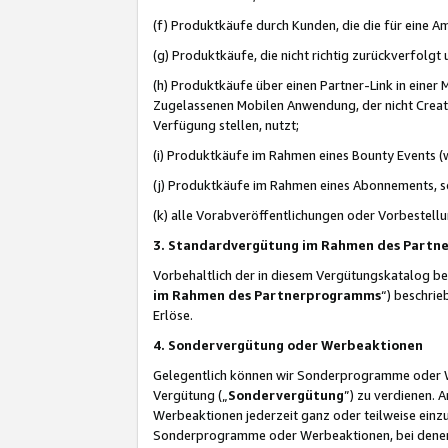
(f) Produktkäufe durch Kunden, die die für eine
(g) Produktkäufe, die nicht richtig zurückverfolg
(h) Produktkäufe über einen Partner-Link in einer
Zugelassenen Mobilen Anwendung, der nicht Creator
Verfügung stellen, nutzt;
(i) Produktkäufe im Rahmen eines Bounty Events (w
(j) Produktkäufe im Rahmen eines Abonnements, so
(k) alle Vorabveröffentlichungen oder Vorbestellu
3. Standardvergütung im Rahmen des Part
Vorbehaltlich der in diesem Vergütungskatalog b
im Rahmen des Partnerprogramms
“) beschri
Erlöse.
4. Sondervergütung oder Werbeaktionen
Gelegentlich können wir Sonderprogramme oder Wer
Vergütung („
Sondervergütung
”) zu verdienen. 
Werbeaktionen jederzeit ganz oder teilweise einz
Sonderprogramme oder Werbeaktionen, bei denen e