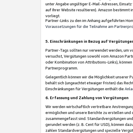
unter Angabe ungültiger E-Mail-Adressen, Einsatz
auf Ihrer Website resultieren). Amazon bestimmt i
vorliegt.
Partner-Links zu den im Anhang aufgeführten Hom
Voraussetzungen für die Teilnahme am Partnerp
5. Einschränkungen in Bezug auf Vergütunge
Partner-Tags sollten nur verwendet werden, um von 
versuchst, Vergütungen sowohl vom Amazon Partn
oder Kombination von Attributions-Links), könne
Partnerprogramm.
Gelegentlich können wir die Möglichkeit unsere
behält sich (ungeachtet etwaiger Fristen) das Rec
Einschränkungen für Vergütungen enthält die
Anla
6. Erfassung und Zahlung von Vergütungen
Wir werden wirtschaftlich vertretbare Anstrengu
ermöglichen und unsere Berichte zu erstellen und 
zusammengefasst sind. Standardvergütungen und s
gerundet werden (z. B. Cent für USD), können dazu
zahlen Standardvergütungen und spezielle Vergüt