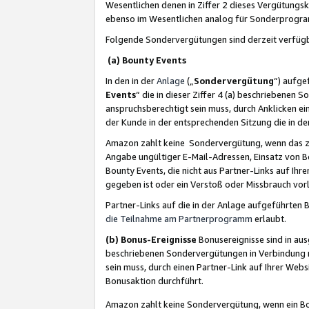
Wesentlichen denen in Ziffer 2 dieses Vergütung
ebenso im Wesentlichen analog für Sonderprogr
Folgende Sondervergütungen sind derzeit verfüg
(a) Bounty Events
In den in der
Anlage
(„
Sondervergütung
“) aufge
Events
“ die in dieser Ziffer 4 (a) beschriebenen 
anspruchsberechtigt sein muss, durch Anklicken ei
der Kunde in der entsprechenden Sitzung die in d
Amazon zahlt keine Sondervergütung, wenn das z
Angabe ungültiger E-Mail-Adressen, Einsatz von B
Bounty Events, die nicht aus Partner-Links auf Ihre
gegeben ist oder ein Verstoß oder Missbrauch vorl
Partner-Links auf die in der Anlage aufgeführte
die Teilnahme am Partnerprogramm
erlaubt.
(b) Bonus-Ereignisse
Bonusereignisse sind in au
beschriebenen Sondervergütungen in Verbindung m
sein muss, durch einen Partner-Link auf Ihrer We
Bonusaktion durchführt.
Amazon zahlt keine Sondervergütung, wenn ein Bon