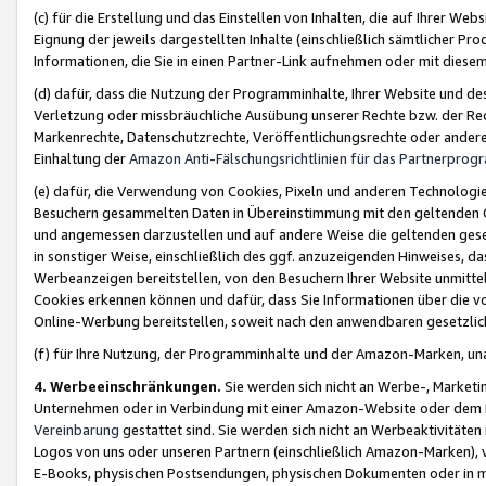
(c) für die Erstellung und das Einstellen von Inhalten, die auf Ihrer We
Eignung der jeweils dargestellten Inhalte (einschließlich sämtlicher 
Informationen, die Sie in einen Partner-Link aufnehmen oder mit diese
(d) dafür, dass die Nutzung der Programminhalte, Ihrer Website und des 
Verletzung oder missbräuchliche Ausübung unserer Rechte bzw. der Recht
Markenrechte, Datenschutzrechte, Veröffentlichungsrechte oder anderer
Einhaltung der
Amazon Anti-Fälschungsrichtlinien für das Partnerpro
(e) dafür, die Verwendung von Cookies, Pixeln und anderen Technologien
Besuchern gesammelten Daten in Übereinstimmung mit den geltenden Ge
und angemessen darzustellen und auf andere Weise die geltenden geset
in sonstiger Weise, einschließlich des ggf. anzuzeigenden Hinweises, d
Werbeanzeigen bereitstellen, von den Besuchern Ihrer Website unmitte
Cookies erkennen können und dafür, dass Sie Informationen über die v
Online-Werbung bereitstellen, soweit nach den anwendbaren gesetzlic
(f) für Ihre Nutzung, der Programminhalte und der Amazon-Marken, u
4. Werbeeinschränkungen.
Sie werden sich nicht an Werbe-, Market
Unternehmen oder in Verbindung mit einer Amazon-Website oder dem Pa
Vereinbarung
gestattet sind. Sie werden sich nicht an Werbeaktivitäten
Logos von uns oder unseren Partnern (einschließlich Amazon-Marken), 
E-Books, physischen Postsendungen, physischen Dokumenten oder in 