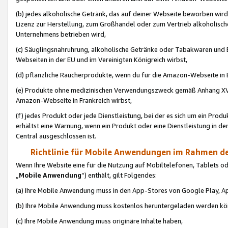
(b) jedes alkoholische Getränk, das auf deiner Webseite beworben wird
Lizenz zur Herstellung, zum Großhandel oder zum Vertrieb alkoholisch
Unternehmens betrieben wird,
(c) Säuglingsnahruhrung, alkoholische Getränke oder Tabakwaren und E
Webseiten in der EU und im Vereinigten Königreich wirbst,
(d) pflanzliche Raucherprodukte, wenn du für die Amazon-Webseite in B
(e) Produkte ohne medizinischen Verwendungszweck gemäß Anhang XVI 
Amazon-Webseite in Frankreich wirbst,
(f) jedes Produkt oder jede Dienstleistung, bei der es sich um ein Prod
erhältst eine Warnung, wenn ein Produkt oder eine Dienstleistung in de
Central ausgeschlossen ist.
Richtlinie für Mobile Anwendungen im Rahmen de
Wenn Ihre Website eine für die Nutzung auf Mobiltelefonen, Tablets 
„
Mobile Anwendung
“) enthält, gilt Folgendes:
(a) Ihre Mobile Anwendung muss in den App-Stores von Google Play, A
(b) Ihre Mobile Anwendung muss kostenlos heruntergeladen werden könn
(c) Ihre Mobile Anwendung muss originäre Inhalte haben,