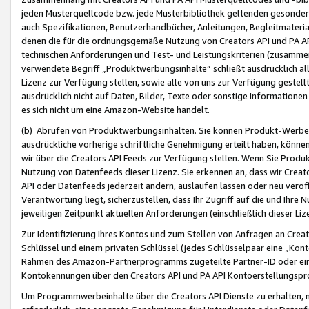
jeden Musterquellcode bzw. jede Musterbibliothek geltenden gesonder
auch Spezifikationen, Benutzerhandbücher, Anleitungen, Begleitmaterial
denen die für die ordnungsgemäße Nutzung von Creators API und PA A
technischen Anforderungen und Test- und Leistungskriterien (zusammen
verwendete Begriff „Produktwerbungsinhalte“ schließt ausdrücklich al
Lizenz zur Verfügung stellen, sowie alle von uns zur Verfügung gestel
ausdrücklich nicht auf Daten, Bilder, Texte oder sonstige Informatione
es sich nicht um eine Amazon-Website handelt.
(b) Abrufen von Produktwerbungsinhalten. Sie können Produkt-Werbein
ausdrückliche vorherige schriftliche Genehmigung erteilt haben, könn
wir über die Creators API Feeds zur Verfügung stellen. Wenn Sie Produk
Nutzung von Datenfeeds dieser Lizenz. Sie erkennen an, dass wir Creat
API oder Datenfeeds jederzeit ändern, auslaufen lassen oder neu veröffe
Verantwortung liegt, sicherzustellen, dass Ihr Zugriff auf die und Ihr
jeweiligen Zeitpunkt aktuellen Anforderungen (einschließlich dieser Liz
Zur Identifizierung Ihres Kontos und zum Stellen von Anfragen an Crea
Schlüssel und einem privaten Schlüssel (jedes Schlüsselpaar eine „Kon
Rahmen des Amazon-Partnerprogramms zugeteilte Partner-ID oder ein
Kontokennungen über den Creators API und PA API Kontoerstellungspro
Um Programmwerbeinhalte über die Creators API Dienste zu erhalten, m