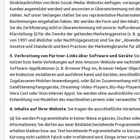
Direktnachrichten von Ihren Social-Media-Websites einfügen. vorausg
Kunden angemeldet werden) und ansonsten in Übereinstimmung mit der
stehen. Auf unser Verlangen stellen Sie uns repräsentative Mustermater
Bestimmungen eingehalten haben. Wir werden die Form und den Inhalt, di
Sie die Zertifizierung nicht in Übereinstimmung mit unserer Aufforderu
Klarstellung: (i) Für die Zwecke der geltenden Marketinggesetze (z. 
von 1991 und ähnlicher oder Nachfolgegesetze) sind Sie der „Absender“ j
Gesetze und Standards und Best Practices der Marketingbranche für 
5. Verbreitung von Partner-Links über Software und Geräte
Sie
nutzen bzw. keine Verlinkungen auf eine Amazon-Website wie nachsteh
Software-Applikationen (z. B. Browser Plug-ins, Browser Helper Objec
ein Endnutzer installieren und ausführen kann) und Geräten, einschlie
Zugelassenen Mobilen Anwendungen); oder (b) im Zusammenhang mit bzw.
Satellitenempfangsgeräte, Streaming-Video-Playern, Blu-Ray-Playern 
Viera Cast oder Vizio Internet Apps). Sie werden ohne ausdrückliche v
Entwicklung von Modellen des maschinellen Lernens oder verwandter 
6. Inhalte auf Ihrer Website
. Sie tragen die ausschließliche Verantwo
(a) Sie werden Programminhalte in keiner Weise ergänzen, löschen oder
Informationen; Sie dürfen aus einer Bilddatei bestehende Programminhal
erhalten bleiben bzw. aus Text bestehende Programminhalte so kürzen, 
Kürzung nicht sachlich falsch oder irreführend wird. Einige Arten von L