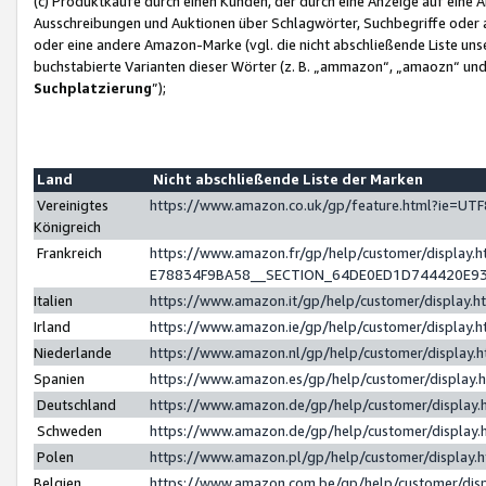
(c) Produktkäufe durch einen Kunden, der durch eine Anzeige auf eine 
Ausschreibungen und Auktionen über Schlagwörter, Suchbegriffe oder 
oder eine andere Amazon-Marke (vgl. die nicht abschließende Liste un
buchstabierte Varianten dieser Wörter (z. B. „ammazon“, „amaozn“ und „
Suchplatzierung
”);
Land
Nicht abschließende Liste der Marken
Vereinigtes
https://www.amazon.co.uk/gp/feature.html?ie=U
Königreich
Frankreich
https://www.amazon.fr/gp/help/customer/displa
E78834F9BA58__SECTION_64DE0ED1D744420E9
Italien
https://www.amazon.it/gp/help/customer/display
Irland
https://www.amazon.ie/gp/help/customer/displa
Niederlande
https://www.amazon.nl/gp/help/customer/display
Spanien
https://www.amazon.es/gp/help/customer/display
Deutschland
https://www.amazon.de/gp/help/customer/displa
Schweden
https://www.amazon.de/gp/help/customer/displa
Polen
https://www.amazon.pl/gp/help/customer/display
Belgien
https://www.amazon.com.be/gp/help/customer/d