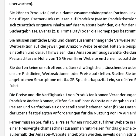
überwachen).
Sie können Produkte (und die damit zusammenhängenden Partner-Links)
hinzufügen. Partner-Links müssen auf Produkte (wie im Produktkatalog de
sich zusätzlich originäre Inhalte auf Ihrer Website befinden, die für 
Suchergebnisse, Events (z. B. Prime Day) oder die Homepages bestimmte
Sie müssen sämtliche Links und damit zusammenhängende Verweise auf z
Werbeaktion auf der jeweiligen Amazon-Website endet. Falls Sie beisp
einstellen und darauf hinweisen, dass Amazon auf ausgewählte Kleidun
Preisnachlass in Höhe von 15 % von Ihrer Website entfernen, sobald di
Sie dürfen keine unzutreffenden, überschwänglichen, täuschenden od
unsere Richtlinien, Werbeaktionen oder Preise aufstellen. Stellen Sie 
angebotenen Smartphone mit 64 GB Speicherkapazität ein, so dürfen S
führt.
Die Preise und die Verfügbarkeit von Produkten können Veränderungen 
Produkte ändern können, dürfen Sie auf Ihrer Website nur Angaben zu P
Preisen und Verfügbarkeit dargestellt sind bedienen oder (b) Sie Daten
der Lizenz festgelegten Anforderungen für die Nutzung von PA API einh
Ferner müssen Sie, falls Sie Preise für ein Produkt auf Ihrer Website in 
einer Preisvergleichsmaschine) zusammen mit Preisen für das gleiche o
außerhalb der Amazon-Website angeboten werden, jeweils den niedrigst