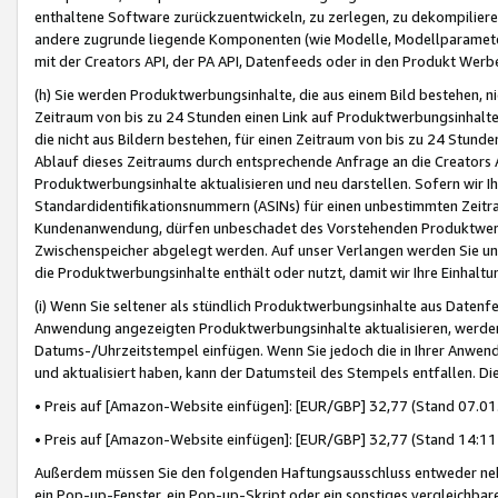
enthaltene Software zurückzuentwickeln, zu zerlegen, zu dekompilier
andere zugrunde liegende Komponenten (wie Modelle, Modellparameter
mit der Creators API, der PA API, Datenfeeds oder in den Produkt Werb
(h) Sie werden Produktwerbungsinhalte, die aus einem Bild bestehen, ni
Zeitraum von bis zu 24 Stunden einen Link auf Produktwerbungsinhalte
die nicht aus Bildern bestehen, für einen Zeitraum von bis zu 24 Stund
Ablauf dieses Zeitraums durch entsprechende Anfrage an die Creators 
Produktwerbungsinhalte aktualisieren und neu darstellen. Sofern wir Ih
Standardidentifikationsnummern (ASINs) für einen unbestimmten Zeitra
Kundenanwendung, dürfen unbeschadet des Vorstehenden Produktwerbu
Zwischenspeicher abgelegt werden. Auf unser Verlangen werden Sie un
die Produktwerbungsinhalte enthält oder nutzt, damit wir Ihre Einhalt
(i) Wenn Sie seltener als stündlich Produktwerbungsinhalte aus Datenfe
Anwendung angezeigten Produktwerbungsinhalte aktualisieren, werden 
Datums-/Uhrzeitstempel einfügen. Wenn Sie jedoch die in Ihrer Anwe
und aktualisiert haben, kann der Datumsteil des Stempels entfallen. Dies
• Preis auf [Amazon-Website einfügen]: [EUR/GBP] 32,77 (Stand 07.01.
• Preis auf [Amazon-Website einfügen]: [EUR/GBP] 32,77 (Stand 14:11 
Außerdem müssen Sie den folgenden Haftungsausschluss entweder neb
ein Pop-up-Fenster, ein Pop-up-Skript oder ein sonstiges vergleichba