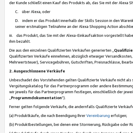
der Kunde schließt einen Kauf des Produkts ab, das Sie mit der Alexa 
C. über Alexa, oder
D. indem er das Produkt innerhalb der Skills Session in den Waren
seiner erstmaligen Teilnahme an der Alexa Shopping Action abschlie
iii. das Produkt, das Sie mit der Alexa-Einkaufsaktion vorgestellt ha
ihm bezahlt.
Die aus den einzelnen Qualifizierten Verkäufen generierten „
Qualifizi
Qualifizierten Verkäufe einnehmen, abzüglich etwaiger Versandkosten
Mehrwertsteuer), Servicegebühren, Gutschriften, Preisnachlässe, Bear
2. Ausgeschlossene Verkäufe
Unbeschadet des Vorstehenden gelten Qualifizierte Verkäufe nicht als
Vergütungskatalog für das Partnerprogramm oder andere Bestimmungen,
wir jeweils für das Partnerprogramm festlegen, einschließlich der jewe
„
Programmdokumentation
“).
Ferner gelten folgende Verkäufe, die andernfalls Qualifizierte Verkä
(a) Produktkäufe, die nach Beendigung Ihrer
Vereinbarung
erfolgen;
(b) Produktbestellungen, bei denen eine Stornierung, Rückgabe oder R