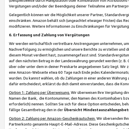
(beispielsweise durch Manipulation oder Kombination von Attributions-
Vergütungen und/oder der Beendigung deiner Teilnahme am Partnerp
Gelegentlich können wir die Möglichkeit unserer Partner, Standardv
einschränken. Amazon behält sich (ungeachtet etwaiger Fristen) das Re
modifizieren. Weitere Informationen zu Einschränkungen für Vergütung
6. Erfassung und Zahlung von Vergütungen
Wir werden wirtschaftlich vertretbare Anstrengungen unternehmen, um 
Nachverfolgung zu ermöglichen und unsere Berichte zu erstellen und di
diesem Monat verdient hast, zusammengefasst sind. Standardvergütung
auf den nächsten Betrag in der Landeswährung gerundet werden (z. B. C
über oder unter dem in deiner Preiskarte angegebenen Satz liegt. Wir
eine Amazon-Webseite etwa 60 Tage nach Ende jedes Kalendermonats, i
wurden. Du kannst wählen, ob du Zahlungen in einer anderen Währung
dafür entscheidest, erklärst du dich damit einverstanden, dass die K
Option 1: Zahlung per Überweisung.
Wir überweisen Ihre Vergütung dir
Namen der Bank, die Kontonummer, den Namen des Kontoinhabers bzw. a
erforderlich) nennen. Sollten Sie sich für diese Option entscheiden, be
fällige Gesamtbetrag den in der
Übersicht Mindestauszahlungsbet
Option 2: Zahlung per Amazon-Geschenkgutschein.
Wir übersenden Ihne
Partnerkonto genannte Haupt-E-Mail-Adresse. Diese Geschenkgutschei