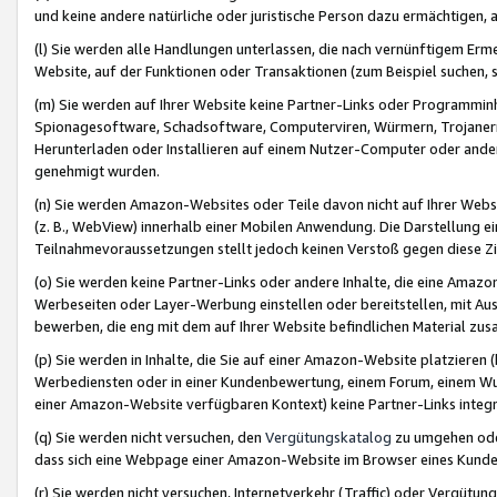
und keine andere natürliche oder juristische Person dazu ermächtigen, a
(l) Sie werden alle Handlungen unterlassen, die nach vernünftigem Erme
Website, auf der Funktionen oder Transaktionen (zum Beispiel suchen, s
(m) Sie werden auf Ihrer Website keine Partner-Links oder Programmin
Spionagesoftware, Schadsoftware, Computerviren, Würmern, Trojaner
Herunterladen oder Installieren auf einem Nutzer-Computer oder ande
genehmigt wurden.
(n) Sie werden Amazon-Websites oder Teile davon nicht auf Ihrer Websi
(z. B., WebView) innerhalb einer Mobilen Anwendung. Die Darstellung ein
Teilnahmevoraussetzungen stellt jedoch keinen Verstoß gegen diese Zif
(o) Sie werden keine Partner-Links oder andere Inhalte, die eine Am
Werbeseiten oder Layer-Werbung einstellen oder bereitstellen, mit Au
bewerben, die eng mit dem auf Ihrer Website befindlichen Material z
(p) Sie werden in Inhalte, die Sie auf einer Amazon-Website platzier
Werbediensten oder in einer Kundenbewertung, einem Forum, einem Wun
einer Amazon-Website verfügbaren Kontext) keine Partner-Links integr
(q) Sie werden nicht versuchen, den
Vergütungskatalog
zu umgehen oder
dass sich eine Webpage einer Amazon-Website im Browser eines Kunden 
(r) Sie werden nicht versuchen, Internetverkehr (Traffic) oder Vergü