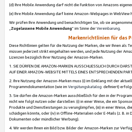
(d) Ihre Mobile Anwendung darf nicht die Funktion von Amazons eige
(e) Ihre Mobile Anwendung darf keine Amazon-Webpages in WebView 
Wir prüfen Ihre Anwendung und benachrichtigen Sie, ob sie angenomm
„
Zugelassene Mobile Anwendung
“ im Sinne der
Vereinbarung
.
Markenrichtlinien für das 
Diese Richtlinien gelten für die Nutzung der Marken, die wir Ihnen als 
müssen jederzeit strikt eingehalten werden, und jede Nutzung der Ama
Lizenzen bezüglich Ihrer Nutzung der Amazon-Marken.
1. SIE DÜRFEN DIE AMAZON-MARKEN AUSSCHLIESSLICH DURCH DARS
AUF EINER AMAZON-WEBSITE MITTELS EINES ENTSPRECHENDEN PART
2. Ihre Nutzung der Amazon-Marken muss (i) im Einklang mit der aktuells
Programmdokumentation (wie im
Vergütungskatalog
definiert) erfolg
3. Sie dürfen die Amazon-Marken ausschließlich für den in der Progr
nicht wie folgt nutzen oder darstellen: (i) in einer Weise, die ein Spo
Produkte und Dienstleistungen zu verunglimpfen, (iii) in einer Weise
schädigen könnte, oder (iv) in Offline-Materialien oder E-Mails (z. B.
Dokumenten oder mündlicher Werbung).
4. Wir werden Ihnen ein Bild bzw. Bilder der Amazon-Marken zur Verfüg