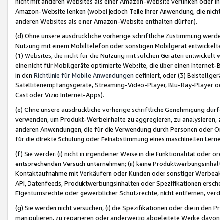
nicht mit anderen Websites als einer Amazon-Website verlinken oder i
Amazon-Website lenken (wobei jedoch Teile Ihrer Anwendung, die nich
anderen Websites als einer Amazon-Website enthalten dürfen).
(d) Ohne unsere ausdrückliche vorherige schriftliche Zustimmung werd
Nutzung mit einem Mobiltelefon oder sonstigen Mobilgerät entwickelt
(1) Websites, die nicht für die Nutzung mit solchen Geräten entwickelt
eine nicht für Mobilgeräte optimierte Website, die über einen Interne
in den
Richtlinie für Mobile Anwendungen
definiert, oder (3) Beistellge
Satellitenempfangsgeräte, Streaming-Video-Player, Blu-Ray-Player ode
Cast oder Vizio Internet-Apps).
(e) Ohne unsere ausdrückliche vorherige schriftliche Genehmigung dürfe
verwenden, um Produkt-Werbeinhalte zu aggregieren, zu analysieren, 
anderen Anwendungen, die für die Verwendung durch Personen oder Or
für die direkte Schulung oder Feinabstimmung eines maschinellen Lern
(f) Sie werden (i) nicht in irgendeiner Weise in die Funktionalität ode
entsprechenden Versuch unternehmen; (ii) keine Produktwerbungsinha
Kontaktaufnahme mit Verkäufern oder Kunden oder sonstiger Werbeaktiv
API, Datenfeeds, Produktwerbungsinhalten oder Spezifikationen erschei
Eigentumsrechte oder gewerblicher Schutzrechte, nicht entfernen, verd
(g) Sie werden nicht versuchen, (i) die Spezifikationen oder die in de
manipulieren, zu reparieren oder anderweitig abgeleitete Werke davon z