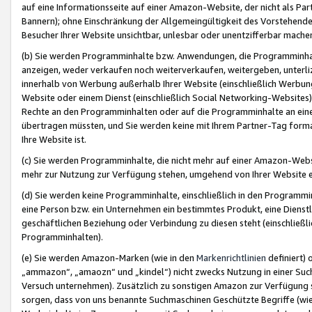
auf eine Informationsseite auf einer Amazon-Website, der nicht als Part
Bannern); ohne Einschränkung der Allgemeingültigkeit des Vorstehende
Besucher Ihrer Website unsichtbar, unlesbar oder unentzifferbar mache
(b) Sie werden Programminhalte bzw. Anwendungen, die Programminhalt
anzeigen, weder verkaufen noch weiterverkaufen, weitergeben, unterli
innerhalb von Werbung außerhalb Ihrer Website (einschließlich Werbun
Website oder einem Dienst (einschließlich Social Networking-Website
Rechte an den Programminhalten oder auf die Programminhalte an eine a
übertragen müssten, und Sie werden keine mit Ihrem Partner-Tag formati
Ihre Website ist.
(c) Sie werden Programminhalte, die nicht mehr auf einer Amazon-Websit
mehr zur Nutzung zur Verfügung stehen, umgehend von Ihrer Website e
(d) Sie werden keine Programminhalte, einschließlich in den Programmin
eine Person bzw. ein Unternehmen ein bestimmtes Produkt, eine Dienstle
geschäftlichen Beziehung oder Verbindung zu diesen steht (einschließli
Programminhalten).
(e) Sie werden Amazon-Marken (wie in den
Markenrichtlinien
definiert) 
„ammazon“, „amaozn“ und „kindel“) nicht zwecks Nutzung in einer Suc
Versuch unternehmen). Zusätzlich zu sonstigen Amazon zur Verfügung 
sorgen, dass von uns benannte Suchmaschinen Geschützte Begriffe (wie 