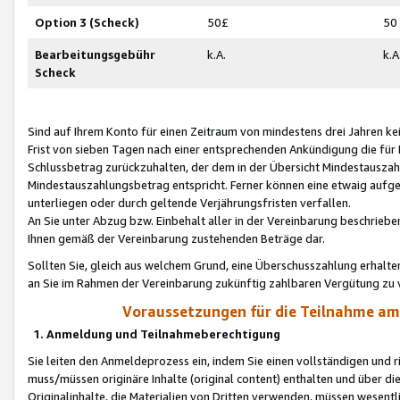
Option 3 (Scheck)
50£
50
Bearbeitungsgebühr
k.A.
k.A
Scheck
Sind auf Ihrem Konto für einen Zeitraum von mindestens drei Jahren kein
Frist von sieben Tagen nach einer entsprechenden Ankündigung die für
Schlussbetrag zurückzuhalten, der dem in der Übersicht Mindestausz
Mindestauszahlungsbetrag entspricht. Ferner können eine etwaig aufg
unterliegen oder durch geltende Verjährungsfristen verfallen.
An Sie unter Abzug bzw. Einbehalt aller in der Vereinbarung beschrieb
Ihnen gemäß der Vereinbarung zustehenden Beträge dar.
Sollten Sie, gleich aus welchem Grund, eine Überschusszahlung erhalte
an Sie im Rahmen der Vereinbarung zukünftig zahlbaren Vergütung zu 
Voraussetzungen für die Teilnahme a
1. Anmeldung und Teilnahmeberechtigung
Sie leiten den Anmeldeprozess ein, indem Sie einen vollständigen und 
muss/müssen originäre Inhalte (original content) enthalten und über d
Originalinhalte, die Materialien von Dritten verwenden, müssen wese