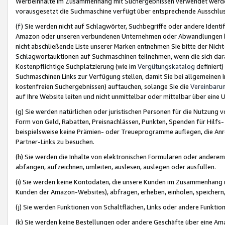
Werbeinhalte im Zusammenhang mit Suchergebnissen verwendet werden,
vorausgesetzt die Suchmaschine verfügt über entsprechende Ausschlu
(f) Sie werden nicht auf Schlagwörter, Suchbegriffe oder andere Ident
Amazon oder unseren verbundenen Unternehmen oder Abwandlungen bzw
nicht abschließende Liste unserer Marken entnehmen Sie bitte der Nich
Schlagwortauktionen auf Suchmaschinen teilnehmen, wenn die sich da
Kostenpflichtige Suchplatzierung (wie im
Vergütungskatalog
definiert
Suchmaschinen Links zur Verfügung stellen, damit Sie bei allgemeinen I
kostenfreien Suchergebnissen) auftauchen, solange Sie die
Vereinbaru
auf Ihre Website leiten und nicht unmittelbar oder mittelbar über eine
(g) Sie werden natürlichen oder juristischen Personen für die Nutzung 
Form von Geld, Rabatten, Preisnachlässen, Punkten, Spenden für Hilfs
beispielsweise keine Prämien- oder Treueprogramme auflegen, die Anrei
Partner-Links zu besuchen.
(h) Sie werden die Inhalte von elektronischen Formularen oder anderem M
abfangen, aufzeichnen, umleiten, auslesen, auslegen oder ausfüllen.
(i) Sie werden keine Kontodaten, die unsere Kunden im Zusammenhang 
Kunden der Amazon-Websites), abfragen, erheben, einholen, speichern,
(j) Sie werden Funktionen von Schaltflächen, Links oder andere Funkti
(k) Sie werden keine Bestellungen oder andere Geschäfte über eine Ama