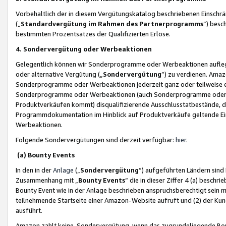
Vorbehaltlich der in diesem Vergütungskatalog beschriebenen Einschr
(„
Standardvergütung im Rahmen des Partnerprogramms
“) besc
bestimmten Prozentsatzes der Qualifizierten Erlöse.
4. Sondervergütung oder Werbeaktionen
Gelegentlich können wir Sonderprogramme oder Werbeaktionen auflegen,
oder alternative Vergütung („
Sondervergütung
”) zu verdienen. Amazo
Sonderprogramme oder Werbeaktionen jederzeit ganz oder teilweise einz
Sonderprogramme oder Werbeaktionen (auch Sonderprogramme oder We
Produktverkäufen kommt) disqualifizierende Ausschlusstatbestände, di
Programmdokumentation im Hinblick auf Produktverkäufe geltende E
Werbeaktionen.
Folgende Sondervergütungen sind derzeit verfügbar:
hier
.
(a) Bounty Events
In den in der
Anlage
(„
Sondervergütung
“) aufgeführten Ländern sind
Zusammenhang mit „
Bounty Events
“ die in dieser Ziffer 4 (a) besch
Bounty Event wie in der Anlage beschrieben anspruchsberechtigt sein mu
teilnehmende Startseite einer Amazon-Website aufruft und (2) der Kun
ausführt.
Amazon zahlt keine Sondervergütung, wenn das zugrundeliegende Boun