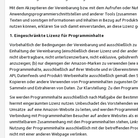
Mit dem Akzeptieren der Vereinbarung bzw. mit dem Aufrufen oder Nutz
Anwendungsprogrammierschnittstellen und anderer Tools (zusammen die
Texten und sonstigen Informationen und Inhalten in Bezug auf Produkte
nutzen können, erklären Sie sich damit einverstanden, an diese Lizenz 
1. Eingeschränkte Lizenz für Programminhalte
Vorbehaltlich der Bedingungen der Vereinbarung und ausschließlich z
Einhaltung der Vereinbarung (einschließlich dieser Lizenz und der ande
nicht übertragbare, nicht unterlizenzierbare, nicht exklusive, gebühren
anzuzeigen; (b) nur diejenigen der Amazon-Marken zu verwenden (wie in 
Programminhalte, ausschließlich auf Ihrer Website und in Übereinstimmu
API, Datenfeeds und Produkt-Werbeinhalte ausschließlich gemäß den Spe
Kopieren oder andere Verwenden von Programminhalten zugunsten Dri
Sammeln und Extrahieren von Daten. Zur Klarstellung: Zu den Program
Sie werden Programminhalte ausschließlich nach Maßgabe der Besti
hiermit eingeräumten Lizenz nutzen. Unbeschadet des Vorstehenden we
Umsätze auf eine Amazon-Website zu leiten, und werden Programminhal
Verbindung mit Programminhalten Besucher auf andere Websites als ein
unmittelbarem Zusammenhang mit den Programminhalten stehen, Links z
Nutzung der Programminhalte ausschließlich mit der betreffenden Pr
nicht mit einer anderen Webpage verlinken.