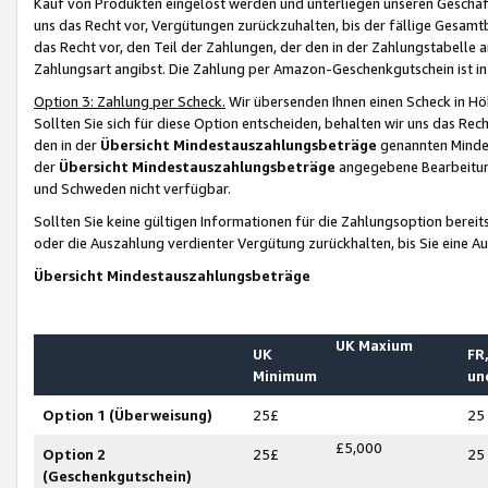
Kauf von Produkten eingelöst werden und unterliegen unseren Geschäf
uns das Recht vor, Vergütungen zurückzuhalten, bis der fällige Gesamt
das Recht vor, den Teil der Zahlungen, der den in der Zahlungstabelle 
Zahlungsart angibst. Die Zahlung per Amazon-Geschenkgutschein ist in
Option 3: Zahlung per Scheck.
Wir übersenden Ihnen einen Scheck in Höh
Sollten Sie sich für diese Option entscheiden, behalten wir uns das Rec
den in der
Übersicht Mindestauszahlungsbeträge
genannten Mindest
der
Übersicht Mindestauszahlungsbeträge
angegebene Bearbeitung
und Schweden nicht verfügbar.
Sollten Sie keine gültigen Informationen für die Zahlungsoption bereit
oder die Auszahlung verdienter Vergütung zurückhalten, bis Sie eine A
Übersicht Mindestauszahlungsbeträge
UK Maxium
UK
FR,
Minimum
un
Option 1 (Überweisung)
25£
25
£5,000
Option 2
25£
25
(Geschenkgutschein)