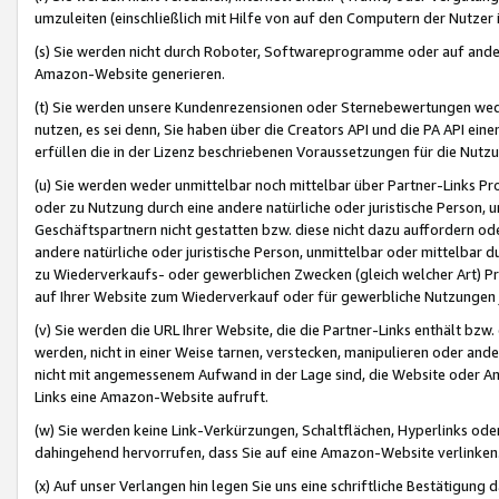
umzuleiten (einschließlich mit Hilfe von auf den Computern der Nutzer i
(s) Sie werden nicht durch Roboter, Softwareprogramme oder auf andere
Amazon-Website generieren.
(t) Sie werden unsere Kundenrezensionen oder Sternebewertungen wed
nutzen, es sei denn, Sie haben über die Creators API und die PA API e
erfüllen die in der Lizenz beschriebenen Voraussetzungen für die Nutzu
(u) Sie werden weder unmittelbar noch mittelbar über Partner-Links P
oder zu Nutzung durch eine andere natürliche oder juristische Person,
Geschäftspartnern nicht gestatten bzw. diese nicht dazu auffordern od
andere natürliche oder juristische Person, unmittelbar oder mittelbar
zu Wiederverkaufs- oder gewerblichen Zwecken (gleich welcher Art) 
auf Ihrer Website zum Wiederverkauf oder für gewerbliche Nutzungen 
(v) Sie werden die URL Ihrer Website, die die Partner-Links enthält b
werden, nicht in einer Weise tarnen, verstecken, manipulieren oder and
nicht mit angemessenem Aufwand in der Lage sind, die Website oder A
Links eine Amazon-Website aufruft.
(w) Sie werden keine Link-Verkürzungen, Schaltflächen, Hyperlinks ode
dahingehend hervorrufen, dass Sie auf eine Amazon-Website verlinken
(x) Auf unser Verlangen hin legen Sie uns eine schriftliche Bestätigung