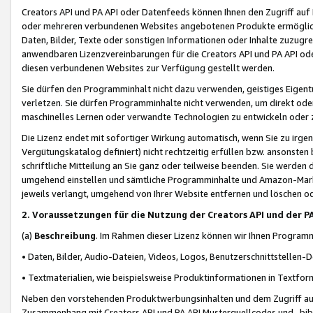
Creators API und PA API oder Datenfeeds können Ihnen den Zugriff auf D
oder mehreren verbundenen Websites angebotenen Produkte ermögliche
Daten, Bilder, Texte oder sonstigen Informationen oder Inhalte zuzugre
anwendbaren Lizenzvereinbarungen für die Creators API und PA API od
diesen verbundenen Websites zur Verfügung gestellt werden.
Sie dürfen den Programminhalt nicht dazu verwenden, geistiges Eigent
verletzen. Sie dürfen Programminhalte nicht verwenden, um direkt ode
maschinelles Lernen oder verwandte Technologien zu entwickeln oder zu
Die Lizenz endet mit sofortiger Wirkung automatisch, wenn Sie zu irg
Vergütungskatalog definiert) nicht rechtzeitig erfüllen bzw. ansonsten
schriftliche Mitteilung an Sie ganz oder teilweise beenden. Sie werden
umgehend einstellen und sämtliche Programminhalte und Amazon-Marke
jeweils verlangt, umgehend von Ihrer Website entfernen und löschen od
2. Voraussetzungen für die Nutzung der Creators API und der P
(a)
Beschreibung
. Im Rahmen dieser Lizenz können wir Ihnen Programmi
• Daten, Bilder, Audio-Dateien, Videos, Logos, Benutzerschnittstellen-
• Textmaterialien, wie beispielsweise Produktinformationen in Textfor
Neben den vorstehenden Produktwerbungsinhalten und dem Zugriff auf 
Zusammenhang mit Creators API und PA API Musterquellcodes und -bibli