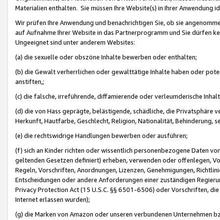
Materialien enthalten. Sie müssen Ihre Website(s) in Ihrer Anwendung ide
Wir prüfen Ihre Anwendung und benachrichtigen Sie, ob sie angenommen
auf Aufnahme Ihrer Website in das Partnerprogramm und Sie dürfen kei
Ungeeignet sind unter anderem Websites:
(a) die sexuelle oder obszöne Inhalte bewerben oder enthalten;
(b) die Gewalt verherrlichen oder gewalttätige Inhalte haben oder pot
anstiften,;
(c) die falsche, irreführende, diffamierende oder verleumderische Inha
(d) die von Hass geprägte, belästigende, schädliche, die Privatsphäre v
Herkunft, Hautfarbe, Geschlecht, Religion, Nationalität, Behinderung, 
(e) die rechtswidrige Handlungen bewerben oder ausführen;
(f) sich an Kinder richten oder wissentlich personenbezogene Daten vo
geltenden Gesetzen definiert) erheben, verwenden oder offenlegen, Vo
Regeln, Vorschriften, Anordnungen, Lizenzen, Genehmigungen, Richtlini
Entscheidungen oder andere Anforderungen einer zuständigen Regierung
Privacy Protection Act (15 U.S.C. §§ 6501-6506) oder Vorschriften, di
Internet erlassen wurden);
(g) die Marken von Amazon oder unseren verbundenen Unternehmen b