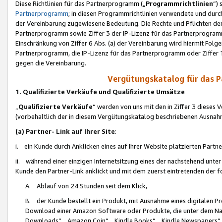
Diese Richtlinien für das Partnerprogramm („
Programmrichtlinien
“)
Partnerprogramm
; in diesen Programmrichtlinien verwendete und durch
der Vereinbarung zugewiesene Bedeutung. Die Rechte und Pflichten de
Partnerprogramm sowie Ziffer 3 der IP-Lizenz für das Partnerprogram
Einschränkung von Ziffer 6 Abs. (a) der Vereinbarung wird hiermit Fol
Partnerprogramm, die IP-Lizenz für das Partnerprogramm oder Ziffer 1
gegen die Vereinbarung.
Vergütungskatalog für das 
1. Qualifizierte Verkäufe und Qualifizierte Umsätze
„
Qualifizierte Verkäufe
“ werden von uns mit den in Ziffer 3 diese
(vorbehaltlich der in diesem Vergütungskatalog beschriebenen Ausnah
(a) Partner- Link auf Ihrer Site
:
i. ein Kunde durch Anklicken eines auf Ihrer Website platzierten Part
ii. während einer einzigen Internetsitzung eines der nachstehend unter (i)
Kunde den Partner-Link anklickt und mit dem zuerst eintretenden der f
A. Ablauf von 24 Stunden seit dem Klick,
B. der Kunde bestellt ein Produkt, mit Ausnahme eines digitalen P
Download einer Amazon Software oder Produkte, die unter dem N
Downloads“, „Amazon Coin“, „Kindle Books“, „Kindle Newspapers“, „