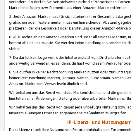
verändern. So dürfen Sie beispielsweise nicht die Proportionen, Farb
Marke hinzufügen bzw. Elemente aus einer Amazon-Marke entfernen.
5. Jede Amazon-Marke muss für sich alleine in ihrer Gesamtheit darge
grafischen oder Textelementen muss ein hinreichender Abstand gegebe
platzieren, der die Lesbarkeit oder Darstellung dieser Amazon-Marke b
6. Alle Rechte an den Amazon-Marken sind unser alleiniges Eigentum, 
kommt alleine uns zugute. Sie werden keine Handlungen vornehmen, 
stehen.
7. Du darfst kein Logo von, oder Inhalte erstellt von,
Drittanbietern au
anderweitig verwenden, es sei denn, du hast von diesem Verkäufer oder
8. Sie dürfen in keiner Rechtsordnung Marken nutzen oder zur Eintragu
keiner Rechtsordnung Marken, Domain-Namen, Subdomain-Namen, Benu
Amazon-Marke zum Verwechseln ähnlich sind.
Wir behalten uns das Recht vor, diese Markenrichtlinien und die gene
Einstellen einer Änderungsmitteilung oder überarbeiteter Markenricht
Wir behalten uns das Recht vor, gegen jede unbefugte Nutzung bzw. jede 
unserem alleinigen Ermessen angemessene Maßnahmen zu ergreifen.
IP-Lizenz- und Nutzungsan
Diese Lizenz regelt Ihre Nutzung von Programminhalten im Zusammen