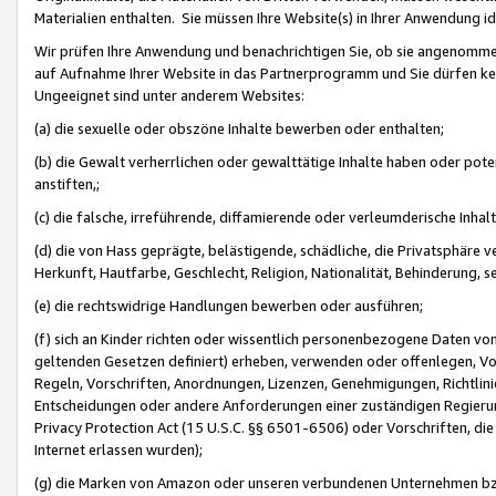
Materialien enthalten. Sie müssen Ihre Website(s) in Ihrer Anwendung ide
Wir prüfen Ihre Anwendung und benachrichtigen Sie, ob sie angenommen
auf Aufnahme Ihrer Website in das Partnerprogramm und Sie dürfen kei
Ungeeignet sind unter anderem Websites:
(a) die sexuelle oder obszöne Inhalte bewerben oder enthalten;
(b) die Gewalt verherrlichen oder gewalttätige Inhalte haben oder pot
anstiften,;
(c) die falsche, irreführende, diffamierende oder verleumderische Inha
(d) die von Hass geprägte, belästigende, schädliche, die Privatsphäre v
Herkunft, Hautfarbe, Geschlecht, Religion, Nationalität, Behinderung, 
(e) die rechtswidrige Handlungen bewerben oder ausführen;
(f) sich an Kinder richten oder wissentlich personenbezogene Daten vo
geltenden Gesetzen definiert) erheben, verwenden oder offenlegen, Vo
Regeln, Vorschriften, Anordnungen, Lizenzen, Genehmigungen, Richtlini
Entscheidungen oder andere Anforderungen einer zuständigen Regierung
Privacy Protection Act (15 U.S.C. §§ 6501-6506) oder Vorschriften, di
Internet erlassen wurden);
(g) die Marken von Amazon oder unseren verbundenen Unternehmen b