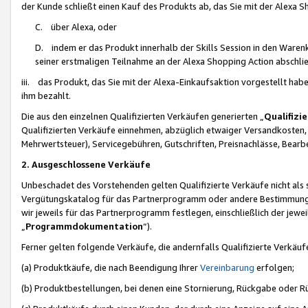
der Kunde schließt einen Kauf des Produkts ab, das Sie mit der Alexa 
C. über Alexa, oder
D. indem er das Produkt innerhalb der Skills Session in den Waren
seiner erstmaligen Teilnahme an der Alexa Shopping Action abschlie
iii. das Produkt, das Sie mit der Alexa-Einkaufsaktion vorgestellt ha
ihm bezahlt.
Die aus den einzelnen Qualifizierten Verkäufen generierten „
Qualifizi
Qualifizierten Verkäufe einnehmen, abzüglich etwaiger Versandkosten
Mehrwertsteuer), Servicegebühren, Gutschriften, Preisnachlässe, Bear
2. Ausgeschlossene Verkäufe
Unbeschadet des Vorstehenden gelten Qualifizierte Verkäufe nicht als
Vergütungskatalog für das Partnerprogramm oder andere Bestimmungen,
wir jeweils für das Partnerprogramm festlegen, einschließlich der jewe
„
Programmdokumentation
“).
Ferner gelten folgende Verkäufe, die andernfalls Qualifizierte Verkä
(a) Produktkäufe, die nach Beendigung Ihrer
Vereinbarung
erfolgen;
(b) Produktbestellungen, bei denen eine Stornierung, Rückgabe oder R