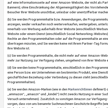
auf eine Informationsseite auf einer Amazon-Website, der nicht als Part
Bannern); ohne Einschränkung der Allgemeingültigkeit des Vorstehende
Besucher Ihrer Website unsichtbar, unlesbar oder unentzifferbar mache
(b) Sie werden Programminhalte bzw. Anwendungen, die Programminhalt
anzeigen, weder verkaufen noch weiterverkaufen, weitergeben, unterli
innerhalb von Werbung außerhalb Ihrer Website (einschließlich Werbun
Website oder einem Dienst (einschließlich Social Networking-Website
Rechte an den Programminhalten oder auf die Programminhalte an eine a
übertragen müssten, und Sie werden keine mit Ihrem Partner-Tag formati
Ihre Website ist.
(c) Sie werden Programminhalte, die nicht mehr auf einer Amazon-Websit
mehr zur Nutzung zur Verfügung stehen, umgehend von Ihrer Website e
(d) Sie werden keine Programminhalte, einschließlich in den Programmin
eine Person bzw. ein Unternehmen ein bestimmtes Produkt, eine Dienstle
geschäftlichen Beziehung oder Verbindung zu diesen steht (einschließli
Programminhalten).
(e) Sie werden Amazon-Marken (wie in den
Markenrichtlinien
definiert) 
„ammazon“, „amaozn“ und „kindel“) nicht zwecks Nutzung in einer Suc
Versuch unternehmen). Zusätzlich zu sonstigen Amazon zur Verfügung 
sorgen, dass von uns benannte Suchmaschinen Geschützte Begriffe (wie 