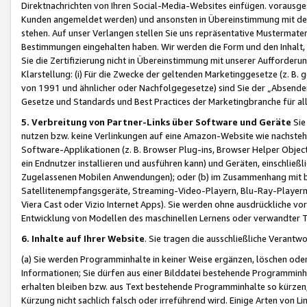
Direktnachrichten von Ihren Social-Media-Websites einfügen. vorausg
Kunden angemeldet werden) und ansonsten in Übereinstimmung mit der
stehen. Auf unser Verlangen stellen Sie uns repräsentative Mustermater
Bestimmungen eingehalten haben. Wir werden die Form und den Inhalt, di
Sie die Zertifizierung nicht in Übereinstimmung mit unserer Aufforderu
Klarstellung: (i) Für die Zwecke der geltenden Marketinggesetze (z. 
von 1991 und ähnlicher oder Nachfolgegesetze) sind Sie der „Absender“ j
Gesetze und Standards und Best Practices der Marketingbranche für 
5. Verbreitung von Partner-Links über Software und Geräte
Sie
nutzen bzw. keine Verlinkungen auf eine Amazon-Website wie nachsteh
Software-Applikationen (z. B. Browser Plug-ins, Browser Helper Objec
ein Endnutzer installieren und ausführen kann) und Geräten, einschlie
Zugelassenen Mobilen Anwendungen); oder (b) im Zusammenhang mit bzw.
Satellitenempfangsgeräte, Streaming-Video-Playern, Blu-Ray-Playern 
Viera Cast oder Vizio Internet Apps). Sie werden ohne ausdrückliche v
Entwicklung von Modellen des maschinellen Lernens oder verwandter 
6. Inhalte auf Ihrer Website
. Sie tragen die ausschließliche Verantwo
(a) Sie werden Programminhalte in keiner Weise ergänzen, löschen oder
Informationen; Sie dürfen aus einer Bilddatei bestehende Programminhal
erhalten bleiben bzw. aus Text bestehende Programminhalte so kürzen, 
Kürzung nicht sachlich falsch oder irreführend wird. Einige Arten von L