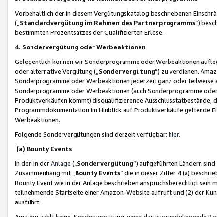
Vorbehaltlich der in diesem Vergütungskatalog beschriebenen Einschr
(„
Standardvergütung im Rahmen des Partnerprogramms
“) besc
bestimmten Prozentsatzes der Qualifizierten Erlöse.
4. Sondervergütung oder Werbeaktionen
Gelegentlich können wir Sonderprogramme oder Werbeaktionen auflegen,
oder alternative Vergütung („
Sondervergütung
”) zu verdienen. Amazo
Sonderprogramme oder Werbeaktionen jederzeit ganz oder teilweise einz
Sonderprogramme oder Werbeaktionen (auch Sonderprogramme oder We
Produktverkäufen kommt) disqualifizierende Ausschlusstatbestände, di
Programmdokumentation im Hinblick auf Produktverkäufe geltende E
Werbeaktionen.
Folgende Sondervergütungen sind derzeit verfügbar:
hier
.
(a) Bounty Events
In den in der
Anlage
(„
Sondervergütung
“) aufgeführten Ländern sind
Zusammenhang mit „
Bounty Events
“ die in dieser Ziffer 4 (a) besch
Bounty Event wie in der Anlage beschrieben anspruchsberechtigt sein mu
teilnehmende Startseite einer Amazon-Website aufruft und (2) der Kun
ausführt.
Amazon zahlt keine Sondervergütung, wenn das zugrundeliegende Boun