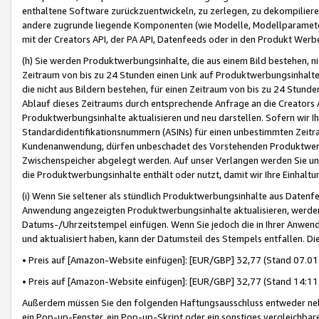
enthaltene Software zurückzuentwickeln, zu zerlegen, zu dekompilier
andere zugrunde liegende Komponenten (wie Modelle, Modellparameter
mit der Creators API, der PA API, Datenfeeds oder in den Produkt Werb
(h) Sie werden Produktwerbungsinhalte, die aus einem Bild bestehen, ni
Zeitraum von bis zu 24 Stunden einen Link auf Produktwerbungsinhalte
die nicht aus Bildern bestehen, für einen Zeitraum von bis zu 24 Stund
Ablauf dieses Zeitraums durch entsprechende Anfrage an die Creators 
Produktwerbungsinhalte aktualisieren und neu darstellen. Sofern wir Ih
Standardidentifikationsnummern (ASINs) für einen unbestimmten Zeitra
Kundenanwendung, dürfen unbeschadet des Vorstehenden Produktwerbu
Zwischenspeicher abgelegt werden. Auf unser Verlangen werden Sie un
die Produktwerbungsinhalte enthält oder nutzt, damit wir Ihre Einhalt
(i) Wenn Sie seltener als stündlich Produktwerbungsinhalte aus Datenfe
Anwendung angezeigten Produktwerbungsinhalte aktualisieren, werden 
Datums-/Uhrzeitstempel einfügen. Wenn Sie jedoch die in Ihrer Anwe
und aktualisiert haben, kann der Datumsteil des Stempels entfallen. Dies
• Preis auf [Amazon-Website einfügen]: [EUR/GBP] 32,77 (Stand 07.01.
• Preis auf [Amazon-Website einfügen]: [EUR/GBP] 32,77 (Stand 14:11 
Außerdem müssen Sie den folgenden Haftungsausschluss entweder neb
ein Pop-up-Fenster, ein Pop-up-Skript oder ein sonstiges vergleichba