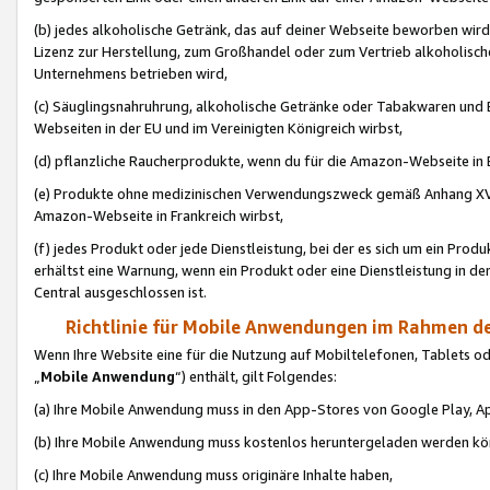
(b) jedes alkoholische Getränk, das auf deiner Webseite beworben wird
Lizenz zur Herstellung, zum Großhandel oder zum Vertrieb alkoholisch
Unternehmens betrieben wird,
(c) Säuglingsnahruhrung, alkoholische Getränke oder Tabakwaren und E
Webseiten in der EU und im Vereinigten Königreich wirbst,
(d) pflanzliche Raucherprodukte, wenn du für die Amazon-Webseite in B
(e) Produkte ohne medizinischen Verwendungszweck gemäß Anhang XVI 
Amazon-Webseite in Frankreich wirbst,
(f) jedes Produkt oder jede Dienstleistung, bei der es sich um ein Prod
erhältst eine Warnung, wenn ein Produkt oder eine Dienstleistung in de
Central ausgeschlossen ist.
Richtlinie für Mobile Anwendungen im Rahmen de
Wenn Ihre Website eine für die Nutzung auf Mobiltelefonen, Tablets 
„
Mobile Anwendung
“) enthält, gilt Folgendes:
(a) Ihre Mobile Anwendung muss in den App-Stores von Google Play, A
(b) Ihre Mobile Anwendung muss kostenlos heruntergeladen werden könn
(c) Ihre Mobile Anwendung muss originäre Inhalte haben,