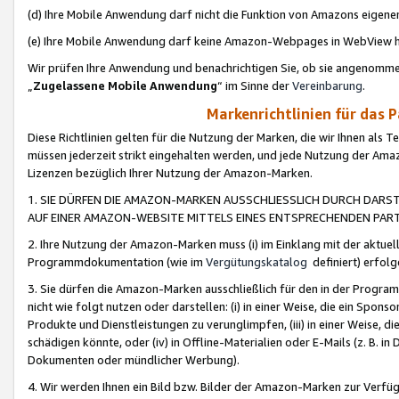
(d) Ihre Mobile Anwendung darf nicht die Funktion von Amazons eige
(e) Ihre Mobile Anwendung darf keine Amazon-Webpages in WebView 
Wir prüfen Ihre Anwendung und benachrichtigen Sie, ob sie angenomm
„
Zugelassene Mobile Anwendung
“ im Sinne der
Vereinbarung
.
Markenrichtlinien für das 
Diese Richtlinien gelten für die Nutzung der Marken, die wir Ihnen als 
müssen jederzeit strikt eingehalten werden, und jede Nutzung der Ama
Lizenzen bezüglich Ihrer Nutzung der Amazon-Marken.
1. SIE DÜRFEN DIE AMAZON-MARKEN AUSSCHLIESSLICH DURCH DARS
AUF EINER AMAZON-WEBSITE MITTELS EINES ENTSPRECHENDEN PART
2. Ihre Nutzung der Amazon-Marken muss (i) im Einklang mit der aktuells
Programmdokumentation (wie im
Vergütungskatalog
definiert) erfolg
3. Sie dürfen die Amazon-Marken ausschließlich für den in der Progr
nicht wie folgt nutzen oder darstellen: (i) in einer Weise, die ein Spo
Produkte und Dienstleistungen zu verunglimpfen, (iii) in einer Weise
schädigen könnte, oder (iv) in Offline-Materialien oder E-Mails (z. B.
Dokumenten oder mündlicher Werbung).
4. Wir werden Ihnen ein Bild bzw. Bilder der Amazon-Marken zur Verfüg