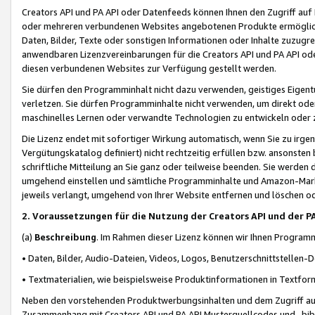
Creators API und PA API oder Datenfeeds können Ihnen den Zugriff auf D
oder mehreren verbundenen Websites angebotenen Produkte ermögliche
Daten, Bilder, Texte oder sonstigen Informationen oder Inhalte zuzugre
anwendbaren Lizenzvereinbarungen für die Creators API und PA API od
diesen verbundenen Websites zur Verfügung gestellt werden.
Sie dürfen den Programminhalt nicht dazu verwenden, geistiges Eigent
verletzen. Sie dürfen Programminhalte nicht verwenden, um direkt ode
maschinelles Lernen oder verwandte Technologien zu entwickeln oder zu
Die Lizenz endet mit sofortiger Wirkung automatisch, wenn Sie zu irg
Vergütungskatalog definiert) nicht rechtzeitig erfüllen bzw. ansonsten
schriftliche Mitteilung an Sie ganz oder teilweise beenden. Sie werden
umgehend einstellen und sämtliche Programminhalte und Amazon-Marke
jeweils verlangt, umgehend von Ihrer Website entfernen und löschen od
2. Voraussetzungen für die Nutzung der Creators API und der P
(a)
Beschreibung
. Im Rahmen dieser Lizenz können wir Ihnen Programmi
• Daten, Bilder, Audio-Dateien, Videos, Logos, Benutzerschnittstellen-
• Textmaterialien, wie beispielsweise Produktinformationen in Textfor
Neben den vorstehenden Produktwerbungsinhalten und dem Zugriff auf 
Zusammenhang mit Creators API und PA API Musterquellcodes und -bibli