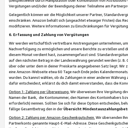
(beispielsweise durch Manipulation oder Kombination von Attributions-
Vergütungen und/oder der Beendigung deiner Teilnahme am Partnerp
Gelegentlich können wir die Möglichkeit unserer Partner, Standardv
einschränken. Amazon behält sich (ungeachtet etwaiger Fristen) das Re
modifizieren. Weitere Informationen zu Einschränkungen für Vergütung
6. Erfassung und Zahlung von Vergütungen
Wir werden wirtschaftlich vertretbare Anstrengungen unternehmen, um 
Nachverfolgung zu ermöglichen und unsere Berichte zu erstellen und di
diesem Monat verdient hast, zusammengefasst sind. Standardvergütung
auf den nächsten Betrag in der Landeswährung gerundet werden (z. B. C
über oder unter dem in deiner Preiskarte angegebenen Satz liegt. Wir
eine Amazon-Webseite etwa 60 Tage nach Ende jedes Kalendermonats, i
wurden. Du kannst wählen, ob du Zahlungen in einer anderen Währung
dafür entscheidest, erklärst du dich damit einverstanden, dass die K
Option 1: Zahlung per Überweisung.
Wir überweisen Ihre Vergütung dir
Namen der Bank, die Kontonummer, den Namen des Kontoinhabers bzw. a
erforderlich) nennen. Sollten Sie sich für diese Option entscheiden, be
fällige Gesamtbetrag den in der
Übersicht Mindestauszahlungsbet
Option 2: Zahlung per Amazon-Geschenkgutschein.
Wir übersenden Ihne
Partnerkonto genannte Haupt-E-Mail-Adresse. Diese Geschenkgutschei