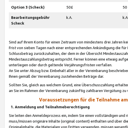
Option 3 (Scheck)
50£
50
Bearbeitungsgebühr
k.A.
k.A
Scheck
Sind auf Ihrem Konto für einen Zeitraum von mindestens drei Jahren kein
Frist von sieben Tagen nach einer entsprechenden Ankündigung die für
Schlussbetrag zurückzuhalten, der dem in der Übersicht Mindestausz
Mindestauszahlungsbetrag entspricht. Ferner können eine etwaig aufg
unterliegen oder durch geltende Verjährungsfristen verfallen.
An Sie unter Abzug bzw. Einbehalt aller in der Vereinbarung beschrieb
Ihnen gemäß der Vereinbarung zustehenden Beträge dar.
Sollten Sie, gleich aus welchem Grund, eine Überschusszahlung erhalte
an Sie im Rahmen der Vereinbarung zukünftig zahlbaren Vergütung zu 
Voraussetzungen für die Teilnahme a
1. Anmeldung und Teilnahmeberechtigung
Sie leiten den Anmeldeprozess ein, indem Sie einen vollständigen und 
muss/müssen originäre Inhalte (original content) enthalten und über d
Originalinhalte, die Materialien von Dritten verwenden, müssen wese