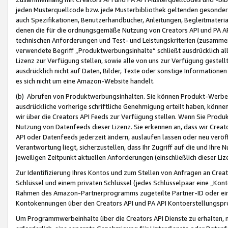
jeden Musterquellcode bzw. jede Musterbibliothek geltenden gesonder
auch Spezifikationen, Benutzerhandbücher, Anleitungen, Begleitmaterial
denen die für die ordnungsgemäße Nutzung von Creators API und PA A
technischen Anforderungen und Test- und Leistungskriterien (zusammen
verwendete Begriff „Produktwerbungsinhalte“ schließt ausdrücklich al
Lizenz zur Verfügung stellen, sowie alle von uns zur Verfügung gestel
ausdrücklich nicht auf Daten, Bilder, Texte oder sonstige Informatione
es sich nicht um eine Amazon-Website handelt.
(b) Abrufen von Produktwerbungsinhalten. Sie können Produkt-Werbein
ausdrückliche vorherige schriftliche Genehmigung erteilt haben, könn
wir über die Creators API Feeds zur Verfügung stellen. Wenn Sie Produk
Nutzung von Datenfeeds dieser Lizenz. Sie erkennen an, dass wir Creat
API oder Datenfeeds jederzeit ändern, auslaufen lassen oder neu veröffe
Verantwortung liegt, sicherzustellen, dass Ihr Zugriff auf die und Ihr
jeweiligen Zeitpunkt aktuellen Anforderungen (einschließlich dieser Liz
Zur Identifizierung Ihres Kontos und zum Stellen von Anfragen an Crea
Schlüssel und einem privaten Schlüssel (jedes Schlüsselpaar eine „Kon
Rahmen des Amazon-Partnerprogramms zugeteilte Partner-ID oder ein
Kontokennungen über den Creators API und PA API Kontoerstellungspro
Um Programmwerbeinhalte über die Creators API Dienste zu erhalten, m