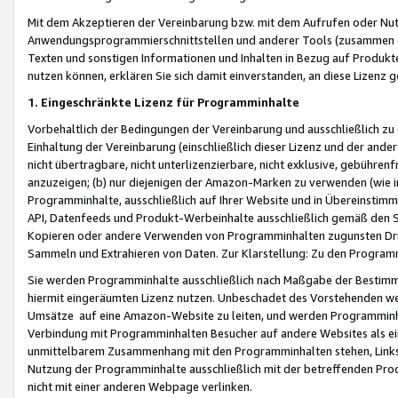
Mit dem Akzeptieren der Vereinbarung bzw. mit dem Aufrufen oder Nutz
Anwendungsprogrammierschnittstellen und anderer Tools (zusammen die
Texten und sonstigen Informationen und Inhalten in Bezug auf Produkte
nutzen können, erklären Sie sich damit einverstanden, an diese Lizenz 
1. Eingeschränkte Lizenz für Programminhalte
Vorbehaltlich der Bedingungen der Vereinbarung und ausschließlich z
Einhaltung der Vereinbarung (einschließlich dieser Lizenz und der ande
nicht übertragbare, nicht unterlizenzierbare, nicht exklusive, gebühren
anzuzeigen; (b) nur diejenigen der Amazon-Marken zu verwenden (wie in 
Programminhalte, ausschließlich auf Ihrer Website und in Übereinstimmu
API, Datenfeeds und Produkt-Werbeinhalte ausschließlich gemäß den Spe
Kopieren oder andere Verwenden von Programminhalten zugunsten Dri
Sammeln und Extrahieren von Daten. Zur Klarstellung: Zu den Program
Sie werden Programminhalte ausschließlich nach Maßgabe der Besti
hiermit eingeräumten Lizenz nutzen. Unbeschadet des Vorstehenden we
Umsätze auf eine Amazon-Website zu leiten, und werden Programminhal
Verbindung mit Programminhalten Besucher auf andere Websites als ein
unmittelbarem Zusammenhang mit den Programminhalten stehen, Links z
Nutzung der Programminhalte ausschließlich mit der betreffenden Pr
nicht mit einer anderen Webpage verlinken.