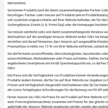
überwachen).
Sie können Produkte (und die damit zusammenhängenden Partner-Links)
hinzufügen. Partner-Links müssen auf Produkte (wie im Produktkatalog de
sich zusätzlich originäre Inhalte auf Ihrer Website befinden, die für 
Suchergebnisse, Events (z. B. Prime Day) oder die Homepages bestimmte
Sie müssen sämtliche Links und damit zusammenhängende Verweise auf z
Werbeaktion auf der jeweiligen Amazon-Website endet. Falls Sie beisp
einstellen und darauf hinweisen, dass Amazon auf ausgewählte Kleidun
Preisnachlass in Höhe von 15 % von Ihrer Website entfernen, sobald di
Sie dürfen keine unzutreffenden, überschwänglichen, täuschenden od
unsere Richtlinien, Werbeaktionen oder Preise aufstellen. Stellen Sie 
angebotenen Smartphone mit 64 GB Speicherkapazität ein, so dürfen S
führt.
Die Preise und die Verfügbarkeit von Produkten können Veränderungen 
Produkte ändern können, dürfen Sie auf Ihrer Website nur Angaben zu P
Preisen und Verfügbarkeit dargestellt sind bedienen oder (b) Sie Daten
der Lizenz festgelegten Anforderungen für die Nutzung von PA API einh
Ferner müssen Sie, falls Sie Preise für ein Produkt auf Ihrer Website in 
einer Preisvergleichsmaschine) zusammen mit Preisen für das gleiche o
außerhalb der Amazon-Website angeboten werden, jeweils den niedrigst