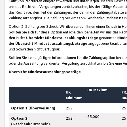
Kauf von Produkten eingelöst werden und unterliegen unseren Geschäf
uns das Recht vor, Vergütungen zurückzuhalten, bis der fällige Gesamt
das Recht vor, den Teil der Zahlungen, der den in der Zahlungstabelle 
Zahlungsart angibst. Die Zahlung per Amazon-Geschenkgutschein ist in
Option 3: Zahlung per Scheck.
Wir übersenden Ihnen einen Scheck in Höh
Sollten Sie sich für diese Option entscheiden, behalten wir uns das Rec
den in der
Übersicht Mindestauszahlungsbeträge
genannten Mindest
der
Übersicht Mindestauszahlungsbeträge
angegebene Bearbeitung
und Schweden nicht verfügbar.
Sollten Sie keine gültigen Informationen für die Zahlungsoption bereit
oder die Auszahlung verdienter Vergütung zurückhalten, bis Sie eine A
Übersicht Mindestauszahlungsbeträge
UK Maxium
UK
FR,
Minimum
un
Option 1 (Überweisung)
25£
25
£5,000
Option 2
25£
25
(Geschenkgutschein)