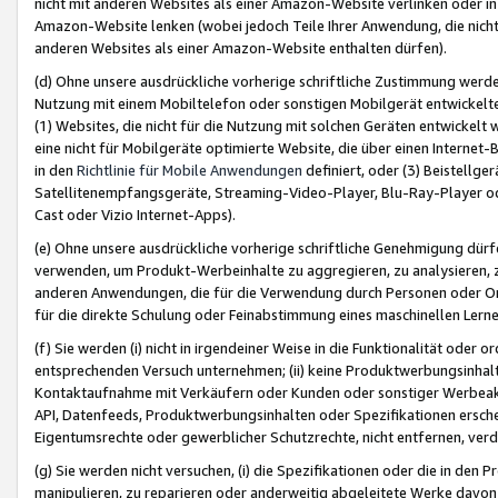
nicht mit anderen Websites als einer Amazon-Website verlinken oder i
Amazon-Website lenken (wobei jedoch Teile Ihrer Anwendung, die nich
anderen Websites als einer Amazon-Website enthalten dürfen).
(d) Ohne unsere ausdrückliche vorherige schriftliche Zustimmung werd
Nutzung mit einem Mobiltelefon oder sonstigen Mobilgerät entwickelt
(1) Websites, die nicht für die Nutzung mit solchen Geräten entwickelt
eine nicht für Mobilgeräte optimierte Website, die über einen Interne
in den
Richtlinie für Mobile Anwendungen
definiert, oder (3) Beistellge
Satellitenempfangsgeräte, Streaming-Video-Player, Blu-Ray-Player ode
Cast oder Vizio Internet-Apps).
(e) Ohne unsere ausdrückliche vorherige schriftliche Genehmigung dürfe
verwenden, um Produkt-Werbeinhalte zu aggregieren, zu analysieren, 
anderen Anwendungen, die für die Verwendung durch Personen oder Or
für die direkte Schulung oder Feinabstimmung eines maschinellen Lern
(f) Sie werden (i) nicht in irgendeiner Weise in die Funktionalität ode
entsprechenden Versuch unternehmen; (ii) keine Produktwerbungsinha
Kontaktaufnahme mit Verkäufern oder Kunden oder sonstiger Werbeaktiv
API, Datenfeeds, Produktwerbungsinhalten oder Spezifikationen erschei
Eigentumsrechte oder gewerblicher Schutzrechte, nicht entfernen, verd
(g) Sie werden nicht versuchen, (i) die Spezifikationen oder die in de
manipulieren, zu reparieren oder anderweitig abgeleitete Werke davon z