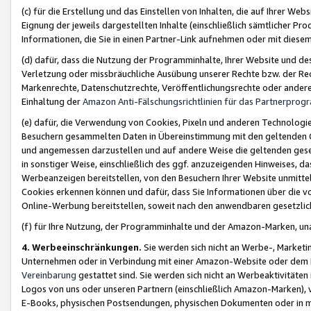
(c) für die Erstellung und das Einstellen von Inhalten, die auf Ihrer We
Eignung der jeweils dargestellten Inhalte (einschließlich sämtlicher 
Informationen, die Sie in einen Partner-Link aufnehmen oder mit diese
(d) dafür, dass die Nutzung der Programminhalte, Ihrer Website und des 
Verletzung oder missbräuchliche Ausübung unserer Rechte bzw. der Recht
Markenrechte, Datenschutzrechte, Veröffentlichungsrechte oder anderer
Einhaltung der
Amazon Anti-Fälschungsrichtlinien für das Partnerpro
(e) dafür, die Verwendung von Cookies, Pixeln und anderen Technologien
Besuchern gesammelten Daten in Übereinstimmung mit den geltenden Ge
und angemessen darzustellen und auf andere Weise die geltenden geset
in sonstiger Weise, einschließlich des ggf. anzuzeigenden Hinweises, d
Werbeanzeigen bereitstellen, von den Besuchern Ihrer Website unmitte
Cookies erkennen können und dafür, dass Sie Informationen über die v
Online-Werbung bereitstellen, soweit nach den anwendbaren gesetzlic
(f) für Ihre Nutzung, der Programminhalte und der Amazon-Marken, u
4. Werbeeinschränkungen.
Sie werden sich nicht an Werbe-, Market
Unternehmen oder in Verbindung mit einer Amazon-Website oder dem Pa
Vereinbarung
gestattet sind. Sie werden sich nicht an Werbeaktivitäten
Logos von uns oder unseren Partnern (einschließlich Amazon-Marken), 
E-Books, physischen Postsendungen, physischen Dokumenten oder in 