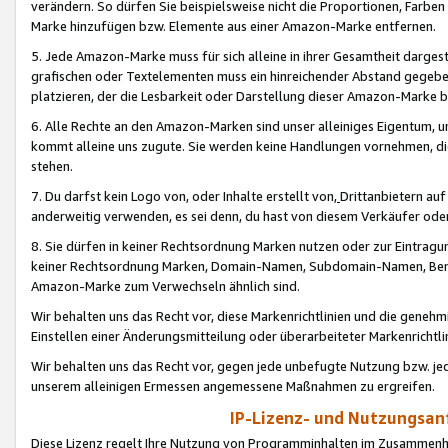
verändern. So dürfen Sie beispielsweise nicht die Proportionen, Farb
Marke hinzufügen bzw. Elemente aus einer Amazon-Marke entfernen.
5. Jede Amazon-Marke muss für sich alleine in ihrer Gesamtheit darge
grafischen oder Textelementen muss ein hinreichender Abstand gegebe
platzieren, der die Lesbarkeit oder Darstellung dieser Amazon-Marke b
6. Alle Rechte an den Amazon-Marken sind unser alleiniges Eigentum, 
kommt alleine uns zugute. Sie werden keine Handlungen vornehmen, 
stehen.
7. Du darfst kein Logo von, oder Inhalte erstellt von,
Drittanbietern au
anderweitig verwenden, es sei denn, du hast von diesem Verkäufer oder
8. Sie dürfen in keiner Rechtsordnung Marken nutzen oder zur Eintragu
keiner Rechtsordnung Marken, Domain-Namen, Subdomain-Namen, Benu
Amazon-Marke zum Verwechseln ähnlich sind.
Wir behalten uns das Recht vor, diese Markenrichtlinien und die gene
Einstellen einer Änderungsmitteilung oder überarbeiteter Markenricht
Wir behalten uns das Recht vor, gegen jede unbefugte Nutzung bzw. jede 
unserem alleinigen Ermessen angemessene Maßnahmen zu ergreifen.
IP-Lizenz- und Nutzungsan
Diese Lizenz regelt Ihre Nutzung von Programminhalten im Zusammen