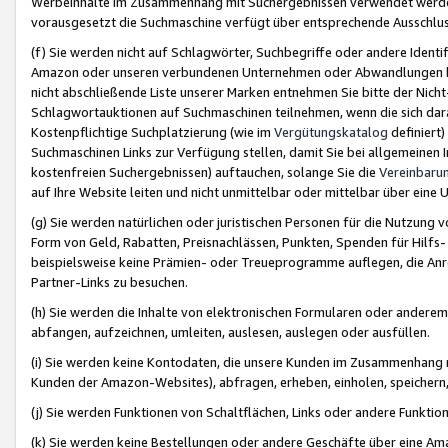
Werbeinhalte im Zusammenhang mit Suchergebnissen verwendet werden,
vorausgesetzt die Suchmaschine verfügt über entsprechende Ausschlu
(f) Sie werden nicht auf Schlagwörter, Suchbegriffe oder andere Ident
Amazon oder unseren verbundenen Unternehmen oder Abwandlungen bzw
nicht abschließende Liste unserer Marken entnehmen Sie bitte der Nich
Schlagwortauktionen auf Suchmaschinen teilnehmen, wenn die sich da
Kostenpflichtige Suchplatzierung (wie im
Vergütungskatalog
definiert
Suchmaschinen Links zur Verfügung stellen, damit Sie bei allgemeinen I
kostenfreien Suchergebnissen) auftauchen, solange Sie die
Vereinbaru
auf Ihre Website leiten und nicht unmittelbar oder mittelbar über eine
(g) Sie werden natürlichen oder juristischen Personen für die Nutzung 
Form von Geld, Rabatten, Preisnachlässen, Punkten, Spenden für Hilfs
beispielsweise keine Prämien- oder Treueprogramme auflegen, die Anrei
Partner-Links zu besuchen.
(h) Sie werden die Inhalte von elektronischen Formularen oder anderem M
abfangen, aufzeichnen, umleiten, auslesen, auslegen oder ausfüllen.
(i) Sie werden keine Kontodaten, die unsere Kunden im Zusammenhang 
Kunden der Amazon-Websites), abfragen, erheben, einholen, speichern,
(j) Sie werden Funktionen von Schaltflächen, Links oder andere Funkti
(k) Sie werden keine Bestellungen oder andere Geschäfte über eine Ama