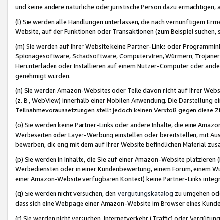
und keine andere natürliche oder juristische Person dazu ermächtigen, a
(l) Sie werden alle Handlungen unterlassen, die nach vernünftigem Erme
Website, auf der Funktionen oder Transaktionen (zum Beispiel suchen, s
(m) Sie werden auf Ihrer Website keine Partner-Links oder Programmin
Spionagesoftware, Schadsoftware, Computerviren, Würmern, Trojaner
Herunterladen oder Installieren auf einem Nutzer-Computer oder ande
genehmigt wurden.
(n) Sie werden Amazon-Websites oder Teile davon nicht auf Ihrer Websi
(z. B., WebView) innerhalb einer Mobilen Anwendung. Die Darstellung ein
Teilnahmevoraussetzungen stellt jedoch keinen Verstoß gegen diese Zif
(o) Sie werden keine Partner-Links oder andere Inhalte, die eine Am
Werbeseiten oder Layer-Werbung einstellen oder bereitstellen, mit Au
bewerben, die eng mit dem auf Ihrer Website befindlichen Material z
(p) Sie werden in Inhalte, die Sie auf einer Amazon-Website platzier
Werbediensten oder in einer Kundenbewertung, einem Forum, einem Wun
einer Amazon-Website verfügbaren Kontext) keine Partner-Links integr
(q) Sie werden nicht versuchen, den
Vergütungskatalog
zu umgehen oder
dass sich eine Webpage einer Amazon-Website im Browser eines Kunden 
(r) Sie werden nicht versuchen, Internetverkehr (Traffic) oder Vergü