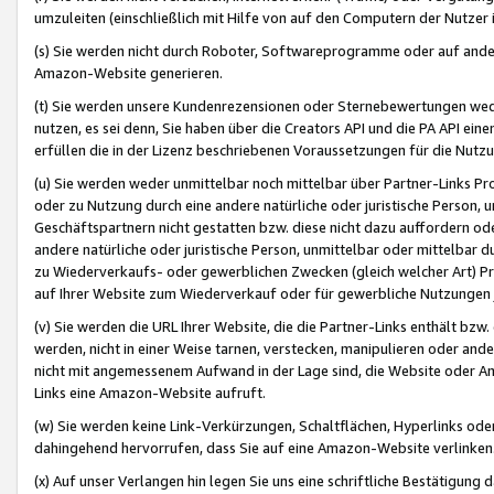
umzuleiten (einschließlich mit Hilfe von auf den Computern der Nutzer i
(s) Sie werden nicht durch Roboter, Softwareprogramme oder auf andere
Amazon-Website generieren.
(t) Sie werden unsere Kundenrezensionen oder Sternebewertungen wed
nutzen, es sei denn, Sie haben über die Creators API und die PA API e
erfüllen die in der Lizenz beschriebenen Voraussetzungen für die Nutzu
(u) Sie werden weder unmittelbar noch mittelbar über Partner-Links P
oder zu Nutzung durch eine andere natürliche oder juristische Person,
Geschäftspartnern nicht gestatten bzw. diese nicht dazu auffordern od
andere natürliche oder juristische Person, unmittelbar oder mittelbar
zu Wiederverkaufs- oder gewerblichen Zwecken (gleich welcher Art) 
auf Ihrer Website zum Wiederverkauf oder für gewerbliche Nutzungen 
(v) Sie werden die URL Ihrer Website, die die Partner-Links enthält b
werden, nicht in einer Weise tarnen, verstecken, manipulieren oder and
nicht mit angemessenem Aufwand in der Lage sind, die Website oder A
Links eine Amazon-Website aufruft.
(w) Sie werden keine Link-Verkürzungen, Schaltflächen, Hyperlinks ode
dahingehend hervorrufen, dass Sie auf eine Amazon-Website verlinken
(x) Auf unser Verlangen hin legen Sie uns eine schriftliche Bestätigung