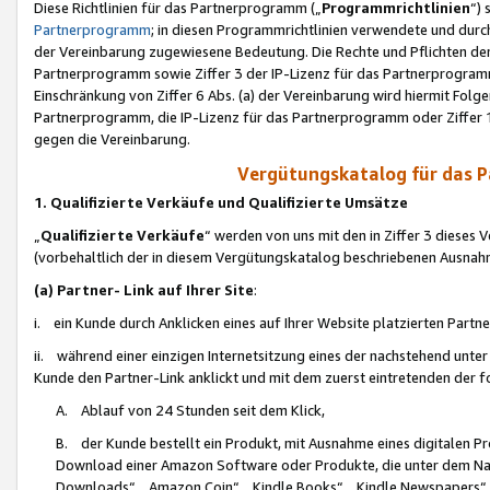
Diese Richtlinien für das Partnerprogramm („
Programmrichtlinien
“)
Partnerprogramm
; in diesen Programmrichtlinien verwendete und durch
der Vereinbarung zugewiesene Bedeutung. Die Rechte und Pflichten de
Partnerprogramm sowie Ziffer 3 der IP-Lizenz für das Partnerprogram
Einschränkung von Ziffer 6 Abs. (a) der Vereinbarung wird hiermit Fol
Partnerprogramm, die IP-Lizenz für das Partnerprogramm oder Ziffer 1
gegen die Vereinbarung.
Vergütungskatalog für das 
1. Qualifizierte Verkäufe und Qualifizierte Umsätze
„
Qualifizierte Verkäufe
“ werden von uns mit den in Ziffer 3 diese
(vorbehaltlich der in diesem Vergütungskatalog beschriebenen Ausnah
(a) Partner- Link auf Ihrer Site
:
i. ein Kunde durch Anklicken eines auf Ihrer Website platzierten Part
ii. während einer einzigen Internetsitzung eines der nachstehend unter (i)
Kunde den Partner-Link anklickt und mit dem zuerst eintretenden der f
A. Ablauf von 24 Stunden seit dem Klick,
B. der Kunde bestellt ein Produkt, mit Ausnahme eines digitalen P
Download einer Amazon Software oder Produkte, die unter dem N
Downloads“, „Amazon Coin“, „Kindle Books“, „Kindle Newspapers“, „