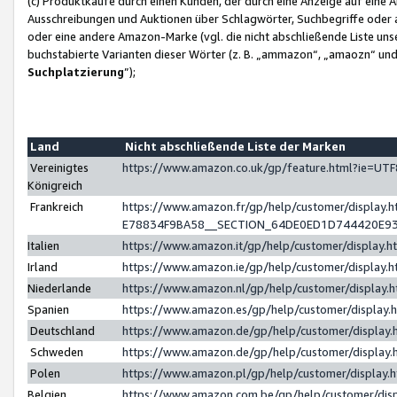
(c) Produktkäufe durch einen Kunden, der durch eine Anzeige auf eine 
Ausschreibungen und Auktionen über Schlagwörter, Suchbegriffe oder 
oder eine andere Amazon-Marke (vgl. die nicht abschließende Liste un
buchstabierte Varianten dieser Wörter (z. B. „ammazon“, „amaozn“ und „
Suchplatzierung
”);
Land
Nicht abschließende Liste der Marken
Vereinigtes
https://www.amazon.co.uk/gp/feature.html?ie=U
Königreich
Frankreich
https://www.amazon.fr/gp/help/customer/displa
E78834F9BA58__SECTION_64DE0ED1D744420E9
Italien
https://www.amazon.it/gp/help/customer/display
Irland
https://www.amazon.ie/gp/help/customer/displa
Niederlande
https://www.amazon.nl/gp/help/customer/display
Spanien
https://www.amazon.es/gp/help/customer/display
Deutschland
https://www.amazon.de/gp/help/customer/displa
Schweden
https://www.amazon.de/gp/help/customer/displa
Polen
https://www.amazon.pl/gp/help/customer/display
Belgien
https://www.amazon.com.be/gp/help/customer/d