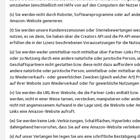
umzuleiten (einschließlich mit Hilfe von auf den Computern der Nutzer i
(s) Sie werden nicht durch Roboter, Softwareprogramme oder auf andere
Amazon-Website generieren.
(t) Sie werden unsere Kundenrezensionen oder Sternebewertungen wed
nutzen, es sei denn, Sie haben über die Creators API und die PA API e
erfüllen die in der Lizenz beschriebenen Voraussetzungen für die Nutzu
(u) Sie werden weder unmittelbar noch mittelbar über Partner-Links P
oder zu Nutzung durch eine andere natürliche oder juristische Person,
Geschäftspartnern nicht gestatten bzw. diese nicht dazu auffordern od
andere natürliche oder juristische Person, unmittelbar oder mittelbar
zu Wiederverkaufs- oder gewerblichen Zwecken (gleich welcher Art) 
auf Ihrer Website zum Wiederverkauf oder für gewerbliche Nutzungen 
(v) Sie werden die URL Ihrer Website, die die Partner-Links enthält b
werden, nicht in einer Weise tarnen, verstecken, manipulieren oder and
nicht mit angemessenem Aufwand in der Lage sind, die Website oder A
Links eine Amazon-Website aufruft.
(w) Sie werden keine Link-Verkürzungen, Schaltflächen, Hyperlinks ode
dahingehend hervorrufen, dass Sie auf eine Amazon-Website verlinken
(x) Auf unser Verlangen hin legen Sie uns eine schriftliche Bestätigung