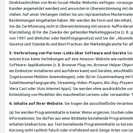
Direktnachrichten von Ihren Social-Media-Websites einfügen. vorausg
Kunden angemeldet werden) und ansonsten in Übereinstimmung mit der
stehen. Auf unser Verlangen stellen Sie uns repräsentative Mustermater
Bestimmungen eingehalten haben. Wir werden die Form und den Inhalt, di
Sie die Zertifizierung nicht in Übereinstimmung mit unserer Aufforderu
Klarstellung: (i) Für die Zwecke der geltenden Marketinggesetze (z. 
von 1991 und ähnlicher oder Nachfolgegesetze) sind Sie der „Absender“ j
Gesetze und Standards und Best Practices der Marketingbranche für 
5. Verbreitung von Partner-Links über Software und Geräte
Sie
nutzen bzw. keine Verlinkungen auf eine Amazon-Website wie nachsteh
Software-Applikationen (z. B. Browser Plug-ins, Browser Helper Objec
ein Endnutzer installieren und ausführen kann) und Geräten, einschlie
Zugelassenen Mobilen Anwendungen); oder (b) im Zusammenhang mit bzw.
Satellitenempfangsgeräte, Streaming-Video-Playern, Blu-Ray-Playern 
Viera Cast oder Vizio Internet Apps). Sie werden ohne ausdrückliche v
Entwicklung von Modellen des maschinellen Lernens oder verwandter 
6. Inhalte auf Ihrer Website
. Sie tragen die ausschließliche Verantwo
(a) Sie werden Programminhalte in keiner Weise ergänzen, löschen oder
Informationen; Sie dürfen aus einer Bilddatei bestehende Programminhal
erhalten bleiben bzw. aus Text bestehende Programminhalte so kürzen, 
Kürzung nicht sachlich falsch oder irreführend wird. Einige Arten von L