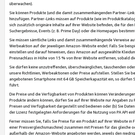
überwachen).
Sie können Produkte (und die damit zusammenhängenden Partner-Links)
hinzufügen. Partner-Links müssen auf Produkte (wie im Produktkatalog de
sich zusätzlich originäre Inhalte auf Ihrer Website befinden, die für 
Suchergebnisse, Events (z. B. Prime Day) oder die Homepages bestimmte
Sie müssen sämtliche Links und damit zusammenhängende Verweise auf z
Werbeaktion auf der jeweiligen Amazon-Website endet. Falls Sie beisp
einstellen und darauf hinweisen, dass Amazon auf ausgewählte Kleidun
Preisnachlass in Höhe von 15 % von Ihrer Website entfernen, sobald di
Sie dürfen keine unzutreffenden, überschwänglichen, täuschenden od
unsere Richtlinien, Werbeaktionen oder Preise aufstellen. Stellen Sie 
angebotenen Smartphone mit 64 GB Speicherkapazität ein, so dürfen S
führt.
Die Preise und die Verfügbarkeit von Produkten können Veränderungen 
Produkte ändern können, dürfen Sie auf Ihrer Website nur Angaben zu P
Preisen und Verfügbarkeit dargestellt sind bedienen oder (b) Sie Daten
der Lizenz festgelegten Anforderungen für die Nutzung von PA API einh
Ferner müssen Sie, falls Sie Preise für ein Produkt auf Ihrer Website in 
einer Preisvergleichsmaschine) zusammen mit Preisen für das gleiche o
außerhalb der Amazon-Website angeboten werden, jeweils den niedrigst