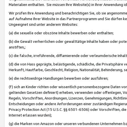
Materialien enthalten. Sie müssen Ihre Website(s) in Ihrer Anwendung ide
Wir prüfen Ihre Anwendung und benachrichtigen Sie, ob sie angenommen
auf Aufnahme Ihrer Website in das Partnerprogramm und Sie dürfen kei
Ungeeignet sind unter anderem Websites:
(a) die sexuelle oder obszöne Inhalte bewerben oder enthalten;
(b) die Gewalt verherrlichen oder gewalttätige Inhalte haben oder pot
anstiften,;
(c) die falsche, irreführende, diffamierende oder verleumderische Inha
(d) die von Hass geprägte, belästigende, schädliche, die Privatsphäre v
Herkunft, Hautfarbe, Geschlecht, Religion, Nationalität, Behinderung, 
(e) die rechtswidrige Handlungen bewerben oder ausführen;
(f) sich an Kinder richten oder wissentlich personenbezogene Daten vo
geltenden Gesetzen definiert) erheben, verwenden oder offenlegen, Vo
Regeln, Vorschriften, Anordnungen, Lizenzen, Genehmigungen, Richtlini
Entscheidungen oder andere Anforderungen einer zuständigen Regierung
Privacy Protection Act (15 U.S.C. §§ 6501-6506) oder Vorschriften, di
Internet erlassen wurden);
(g) die Marken von Amazon oder unseren verbundenen Unternehmen b