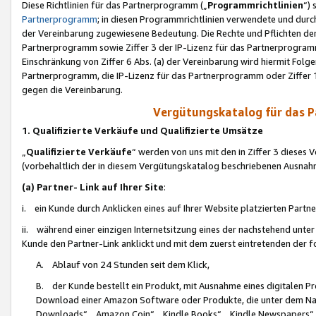
Diese Richtlinien für das Partnerprogramm („
Programmrichtlinien
“)
Partnerprogramm
; in diesen Programmrichtlinien verwendete und durch
der Vereinbarung zugewiesene Bedeutung. Die Rechte und Pflichten de
Partnerprogramm sowie Ziffer 3 der IP-Lizenz für das Partnerprogram
Einschränkung von Ziffer 6 Abs. (a) der Vereinbarung wird hiermit Fol
Partnerprogramm, die IP-Lizenz für das Partnerprogramm oder Ziffer 1
gegen die Vereinbarung.
Vergütungskatalog für das 
1. Qualifizierte Verkäufe und Qualifizierte Umsätze
„
Qualifizierte Verkäufe
“ werden von uns mit den in Ziffer 3 diese
(vorbehaltlich der in diesem Vergütungskatalog beschriebenen Ausnah
(a) Partner- Link auf Ihrer Site
:
i. ein Kunde durch Anklicken eines auf Ihrer Website platzierten Part
ii. während einer einzigen Internetsitzung eines der nachstehend unter (i)
Kunde den Partner-Link anklickt und mit dem zuerst eintretenden der f
A. Ablauf von 24 Stunden seit dem Klick,
B. der Kunde bestellt ein Produkt, mit Ausnahme eines digitalen P
Download einer Amazon Software oder Produkte, die unter dem N
Downloads“, „Amazon Coin“, „Kindle Books“, „Kindle Newspapers“, „