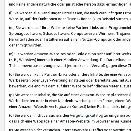
und keine andere natürliche oder juristische Person dazu ermächtigen, a
(l) Sie werden alle Handlungen unterlassen, die nach vernünftigem Erme
Website, auf der Funktionen oder Transaktionen (zum Beispiel suchen, s
(m) Sie werden auf Ihrer Website keine Partner-Links oder Programmin
Spionagesoftware, Schadsoftware, Computerviren, Würmern, Trojaner
Herunterladen oder Installieren auf einem Nutzer-Computer oder ande
genehmigt wurden.
(n) Sie werden Amazon-Websites oder Teile davon nicht auf Ihrer Websi
(z. B., WebView) innerhalb einer Mobilen Anwendung. Die Darstellung ein
Teilnahmevoraussetzungen stellt jedoch keinen Verstoß gegen diese Zif
(o) Sie werden keine Partner-Links oder andere Inhalte, die eine Am
Werbeseiten oder Layer-Werbung einstellen oder bereitstellen, mit Au
bewerben, die eng mit dem auf Ihrer Website befindlichen Material z
(p) Sie werden in Inhalte, die Sie auf einer Amazon-Website platzier
Werbediensten oder in einer Kundenbewertung, einem Forum, einem Wun
einer Amazon-Website verfügbaren Kontext) keine Partner-Links integr
(q) Sie werden nicht versuchen, den
Vergütungskatalog
zu umgehen oder
dass sich eine Webpage einer Amazon-Website im Browser eines Kunden 
(r) Sie werden nicht versuchen, Internetverkehr (Traffic) oder Vergü