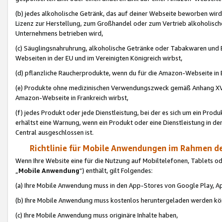
(b) jedes alkoholische Getränk, das auf deiner Webseite beworben wird
Lizenz zur Herstellung, zum Großhandel oder zum Vertrieb alkoholisch
Unternehmens betrieben wird,
(c) Säuglingsnahruhrung, alkoholische Getränke oder Tabakwaren und E
Webseiten in der EU und im Vereinigten Königreich wirbst,
(d) pflanzliche Raucherprodukte, wenn du für die Amazon-Webseite in B
(e) Produkte ohne medizinischen Verwendungszweck gemäß Anhang XVI 
Amazon-Webseite in Frankreich wirbst,
(f) jedes Produkt oder jede Dienstleistung, bei der es sich um ein Prod
erhältst eine Warnung, wenn ein Produkt oder eine Dienstleistung in de
Central ausgeschlossen ist.
Richtlinie für Mobile Anwendungen im Rahmen de
Wenn Ihre Website eine für die Nutzung auf Mobiltelefonen, Tablets 
„
Mobile Anwendung
“) enthält, gilt Folgendes:
(a) Ihre Mobile Anwendung muss in den App-Stores von Google Play, A
(b) Ihre Mobile Anwendung muss kostenlos heruntergeladen werden könn
(c) Ihre Mobile Anwendung muss originäre Inhalte haben,