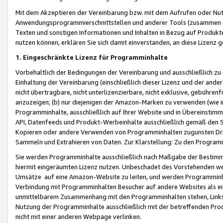
Mit dem Akzeptieren der Vereinbarung bzw. mit dem Aufrufen oder Nutz
Anwendungsprogrammierschnittstellen und anderer Tools (zusammen die
Texten und sonstigen Informationen und Inhalten in Bezug auf Produkte
nutzen können, erklären Sie sich damit einverstanden, an diese Lizenz 
1. Eingeschränkte Lizenz für Programminhalte
Vorbehaltlich der Bedingungen der Vereinbarung und ausschließlich z
Einhaltung der Vereinbarung (einschließlich dieser Lizenz und der ande
nicht übertragbare, nicht unterlizenzierbare, nicht exklusive, gebühren
anzuzeigen; (b) nur diejenigen der Amazon-Marken zu verwenden (wie in 
Programminhalte, ausschließlich auf Ihrer Website und in Übereinstimmu
API, Datenfeeds und Produkt-Werbeinhalte ausschließlich gemäß den Spe
Kopieren oder andere Verwenden von Programminhalten zugunsten Dri
Sammeln und Extrahieren von Daten. Zur Klarstellung: Zu den Program
Sie werden Programminhalte ausschließlich nach Maßgabe der Besti
hiermit eingeräumten Lizenz nutzen. Unbeschadet des Vorstehenden we
Umsätze auf eine Amazon-Website zu leiten, und werden Programminhal
Verbindung mit Programminhalten Besucher auf andere Websites als ein
unmittelbarem Zusammenhang mit den Programminhalten stehen, Links z
Nutzung der Programminhalte ausschließlich mit der betreffenden Pr
nicht mit einer anderen Webpage verlinken.