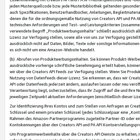
jeden Musterquellcode bzw. jede Musterbibliothek geltenden gesonder
auch Spezifikationen, Benutzerhandbücher, Anleitungen, Begleitmaterial
denen die für die ordnungsgemäße Nutzung von Creators API und PA A
technischen Anforderungen und Test- und Leistungskriterien (zusammen
verwendete Begriff „Produktwerbungsinhalte“ schließt ausdrücklich al
Lizenz zur Verfügung stellen, sowie alle von uns zur Verfügung gestel
ausdrücklich nicht auf Daten, Bilder, Texte oder sonstige Informatione
es sich nicht um eine Amazon-Website handelt.
(b) Abrufen von Produktwerbungsinhalten. Sie können Produkt-Werbein
ausdrückliche vorherige schriftliche Genehmigung erteilt haben, könn
wir über die Creators API Feeds zur Verfügung stellen. Wenn Sie Produk
Nutzung von Datenfeeds dieser Lizenz. Sie erkennen an, dass wir Creat
API oder Datenfeeds jederzeit ändern, auslaufen lassen oder neu veröffe
Verantwortung liegt, sicherzustellen, dass Ihr Zugriff auf die und Ihr
jeweiligen Zeitpunkt aktuellen Anforderungen (einschließlich dieser Liz
Zur Identifizierung Ihres Kontos und zum Stellen von Anfragen an Crea
Schlüssel und einem privaten Schlüssel (jedes Schlüsselpaar eine „Kon
Rahmen des Amazon-Partnerprogramms zugeteilte Partner-ID oder ein
Kontokennungen über den Creators API und PA API Kontoerstellungspro
Um Programmwerbeinhalte über die Creators API Dienste zu erhalten, m