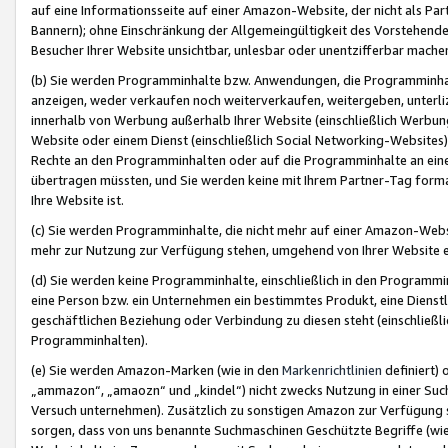
auf eine Informationsseite auf einer Amazon-Website, der nicht als Part
Bannern); ohne Einschränkung der Allgemeingültigkeit des Vorstehende
Besucher Ihrer Website unsichtbar, unlesbar oder unentzifferbar mache
(b) Sie werden Programminhalte bzw. Anwendungen, die Programminhalt
anzeigen, weder verkaufen noch weiterverkaufen, weitergeben, unterli
innerhalb von Werbung außerhalb Ihrer Website (einschließlich Werbun
Website oder einem Dienst (einschließlich Social Networking-Website
Rechte an den Programminhalten oder auf die Programminhalte an eine a
übertragen müssten, und Sie werden keine mit Ihrem Partner-Tag formati
Ihre Website ist.
(c) Sie werden Programminhalte, die nicht mehr auf einer Amazon-Websit
mehr zur Nutzung zur Verfügung stehen, umgehend von Ihrer Website e
(d) Sie werden keine Programminhalte, einschließlich in den Programmin
eine Person bzw. ein Unternehmen ein bestimmtes Produkt, eine Dienstle
geschäftlichen Beziehung oder Verbindung zu diesen steht (einschließli
Programminhalten).
(e) Sie werden Amazon-Marken (wie in den
Markenrichtlinien
definiert) 
„ammazon“, „amaozn“ und „kindel“) nicht zwecks Nutzung in einer Suc
Versuch unternehmen). Zusätzlich zu sonstigen Amazon zur Verfügung 
sorgen, dass von uns benannte Suchmaschinen Geschützte Begriffe (wie 