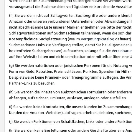
Werbeinhalte im Zusammenhang mit Suchergebnissen verwendet werden,
vorausgesetzt die Suchmaschine verfügt über entsprechende Ausschlu
(f) Sie werden nicht auf Schlagwörter, Suchbegriffe oder andere Ident
Amazon oder unseren verbundenen Unternehmen oder Abwandlungen bzw
nicht abschließende Liste unserer Marken entnehmen Sie bitte der Nich
Schlagwortauktionen auf Suchmaschinen teilnehmen, wenn die sich da
Kostenpflichtige Suchplatzierung (wie im
Vergütungskatalog
definiert
Suchmaschinen Links zur Verfügung stellen, damit Sie bei allgemeinen I
kostenfreien Suchergebnissen) auftauchen, solange Sie die
Vereinbaru
auf Ihre Website leiten und nicht unmittelbar oder mittelbar über eine
(g) Sie werden natürlichen oder juristischen Personen für die Nutzung 
Form von Geld, Rabatten, Preisnachlässen, Punkten, Spenden für Hilfs
beispielsweise keine Prämien- oder Treueprogramme auflegen, die Anrei
Partner-Links zu besuchen.
(h) Sie werden die Inhalte von elektronischen Formularen oder anderem M
abfangen, aufzeichnen, umleiten, auslesen, auslegen oder ausfüllen.
(i) Sie werden keine Kontodaten, die unsere Kunden im Zusammenhang 
Kunden der Amazon-Websites), abfragen, erheben, einholen, speichern,
(j) Sie werden Funktionen von Schaltflächen, Links oder andere Funkti
(k) Sie werden keine Bestellungen oder andere Geschäfte über eine Ama