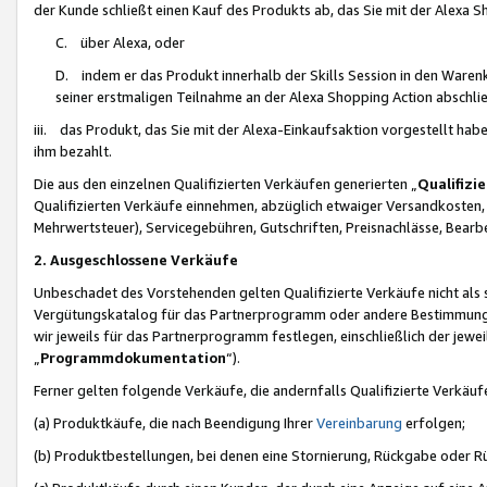
der Kunde schließt einen Kauf des Produkts ab, das Sie mit der Alexa 
C. über Alexa, oder
D. indem er das Produkt innerhalb der Skills Session in den Waren
seiner erstmaligen Teilnahme an der Alexa Shopping Action abschlie
iii. das Produkt, das Sie mit der Alexa-Einkaufsaktion vorgestellt ha
ihm bezahlt.
Die aus den einzelnen Qualifizierten Verkäufen generierten „
Qualifizi
Qualifizierten Verkäufe einnehmen, abzüglich etwaiger Versandkosten
Mehrwertsteuer), Servicegebühren, Gutschriften, Preisnachlässe, Bear
2. Ausgeschlossene Verkäufe
Unbeschadet des Vorstehenden gelten Qualifizierte Verkäufe nicht als
Vergütungskatalog für das Partnerprogramm oder andere Bestimmungen,
wir jeweils für das Partnerprogramm festlegen, einschließlich der jewe
„
Programmdokumentation
“).
Ferner gelten folgende Verkäufe, die andernfalls Qualifizierte Verkä
(a) Produktkäufe, die nach Beendigung Ihrer
Vereinbarung
erfolgen;
(b) Produktbestellungen, bei denen eine Stornierung, Rückgabe oder R