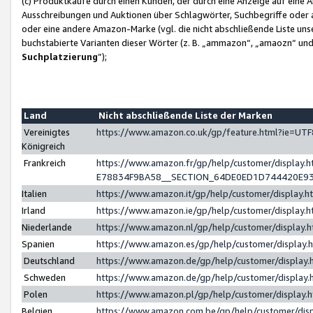
(c) Produktkäufe durch einen Kunden, der durch eine Anzeige auf eine 
Ausschreibungen und Auktionen über Schlagwörter, Suchbegriffe oder 
oder eine andere Amazon-Marke (vgl. die nicht abschließende Liste un
buchstabierte Varianten dieser Wörter (z. B. „ammazon“, „amaozn“ und „
Suchplatzierung
”);
Land
Nicht abschließende Liste der Marken
Vereinigtes
https://www.amazon.co.uk/gp/feature.html?ie=U
Königreich
Frankreich
https://www.amazon.fr/gp/help/customer/displa
E78834F9BA58__SECTION_64DE0ED1D744420E9
Italien
https://www.amazon.it/gp/help/customer/display
Irland
https://www.amazon.ie/gp/help/customer/displa
Niederlande
https://www.amazon.nl/gp/help/customer/display
Spanien
https://www.amazon.es/gp/help/customer/display
Deutschland
https://www.amazon.de/gp/help/customer/displa
Schweden
https://www.amazon.de/gp/help/customer/displa
Polen
https://www.amazon.pl/gp/help/customer/display
Belgien
https://www.amazon.com.be/gp/help/customer/d