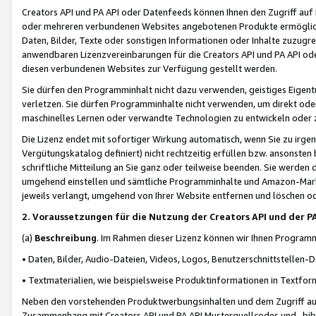
Creators API und PA API oder Datenfeeds können Ihnen den Zugriff auf D
oder mehreren verbundenen Websites angebotenen Produkte ermögliche
Daten, Bilder, Texte oder sonstigen Informationen oder Inhalte zuzugre
anwendbaren Lizenzvereinbarungen für die Creators API und PA API od
diesen verbundenen Websites zur Verfügung gestellt werden.
Sie dürfen den Programminhalt nicht dazu verwenden, geistiges Eigent
verletzen. Sie dürfen Programminhalte nicht verwenden, um direkt ode
maschinelles Lernen oder verwandte Technologien zu entwickeln oder zu
Die Lizenz endet mit sofortiger Wirkung automatisch, wenn Sie zu irg
Vergütungskatalog definiert) nicht rechtzeitig erfüllen bzw. ansonsten
schriftliche Mitteilung an Sie ganz oder teilweise beenden. Sie werden
umgehend einstellen und sämtliche Programminhalte und Amazon-Marke
jeweils verlangt, umgehend von Ihrer Website entfernen und löschen od
2. Voraussetzungen für die Nutzung der Creators API und der P
(a)
Beschreibung
. Im Rahmen dieser Lizenz können wir Ihnen Programmi
• Daten, Bilder, Audio-Dateien, Videos, Logos, Benutzerschnittstellen-
• Textmaterialien, wie beispielsweise Produktinformationen in Textfor
Neben den vorstehenden Produktwerbungsinhalten und dem Zugriff auf 
Zusammenhang mit Creators API und PA API Musterquellcodes und -bibli