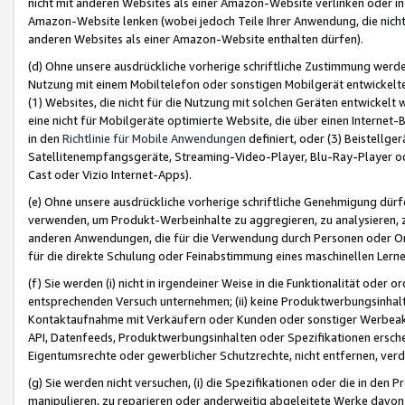
nicht mit anderen Websites als einer Amazon-Website verlinken oder i
Amazon-Website lenken (wobei jedoch Teile Ihrer Anwendung, die nich
anderen Websites als einer Amazon-Website enthalten dürfen).
(d) Ohne unsere ausdrückliche vorherige schriftliche Zustimmung werd
Nutzung mit einem Mobiltelefon oder sonstigen Mobilgerät entwickelt
(1) Websites, die nicht für die Nutzung mit solchen Geräten entwickelt
eine nicht für Mobilgeräte optimierte Website, die über einen Interne
in den
Richtlinie für Mobile Anwendungen
definiert, oder (3) Beistellge
Satellitenempfangsgeräte, Streaming-Video-Player, Blu-Ray-Player ode
Cast oder Vizio Internet-Apps).
(e) Ohne unsere ausdrückliche vorherige schriftliche Genehmigung dürfe
verwenden, um Produkt-Werbeinhalte zu aggregieren, zu analysieren, 
anderen Anwendungen, die für die Verwendung durch Personen oder Or
für die direkte Schulung oder Feinabstimmung eines maschinellen Lern
(f) Sie werden (i) nicht in irgendeiner Weise in die Funktionalität ode
entsprechenden Versuch unternehmen; (ii) keine Produktwerbungsinha
Kontaktaufnahme mit Verkäufern oder Kunden oder sonstiger Werbeaktiv
API, Datenfeeds, Produktwerbungsinhalten oder Spezifikationen erschei
Eigentumsrechte oder gewerblicher Schutzrechte, nicht entfernen, verd
(g) Sie werden nicht versuchen, (i) die Spezifikationen oder die in de
manipulieren, zu reparieren oder anderweitig abgeleitete Werke davon z