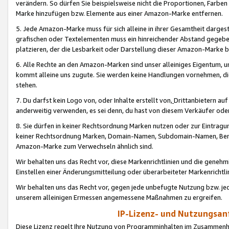
verändern. So dürfen Sie beispielsweise nicht die Proportionen, Farb
Marke hinzufügen bzw. Elemente aus einer Amazon-Marke entfernen.
5. Jede Amazon-Marke muss für sich alleine in ihrer Gesamtheit darge
grafischen oder Textelementen muss ein hinreichender Abstand gegebe
platzieren, der die Lesbarkeit oder Darstellung dieser Amazon-Marke b
6. Alle Rechte an den Amazon-Marken sind unser alleiniges Eigentum, 
kommt alleine uns zugute. Sie werden keine Handlungen vornehmen, 
stehen.
7. Du darfst kein Logo von, oder Inhalte erstellt von,
Drittanbietern au
anderweitig verwenden, es sei denn, du hast von diesem Verkäufer oder
8. Sie dürfen in keiner Rechtsordnung Marken nutzen oder zur Eintragu
keiner Rechtsordnung Marken, Domain-Namen, Subdomain-Namen, Benu
Amazon-Marke zum Verwechseln ähnlich sind.
Wir behalten uns das Recht vor, diese Markenrichtlinien und die gene
Einstellen einer Änderungsmitteilung oder überarbeiteter Markenricht
Wir behalten uns das Recht vor, gegen jede unbefugte Nutzung bzw. jede 
unserem alleinigen Ermessen angemessene Maßnahmen zu ergreifen.
IP-Lizenz- und Nutzungsan
Diese Lizenz regelt Ihre Nutzung von Programminhalten im Zusammen