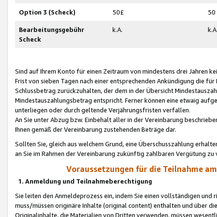
Option 3 (Scheck)
50£
50
Bearbeitungsgebühr
k.A.
k.A
Scheck
Sind auf Ihrem Konto für einen Zeitraum von mindestens drei Jahren kein
Frist von sieben Tagen nach einer entsprechenden Ankündigung die für
Schlussbetrag zurückzuhalten, der dem in der Übersicht Mindestausz
Mindestauszahlungsbetrag entspricht. Ferner können eine etwaig aufg
unterliegen oder durch geltende Verjährungsfristen verfallen.
An Sie unter Abzug bzw. Einbehalt aller in der Vereinbarung beschrieb
Ihnen gemäß der Vereinbarung zustehenden Beträge dar.
Sollten Sie, gleich aus welchem Grund, eine Überschusszahlung erhalte
an Sie im Rahmen der Vereinbarung zukünftig zahlbaren Vergütung zu 
Voraussetzungen für die Teilnahme a
1. Anmeldung und Teilnahmeberechtigung
Sie leiten den Anmeldeprozess ein, indem Sie einen vollständigen und 
muss/müssen originäre Inhalte (original content) enthalten und über d
Originalinhalte, die Materialien von Dritten verwenden, müssen wese