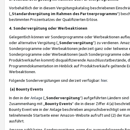
Vorbehaltlich der in diesem Vergütungskatalog beschriebenen Einschr
(„
Standardvergütung im Rahmen des Partnerprogramms
“) besc
bestimmten Prozentsatzes der Qualifizierten Erlöse.
4. Sondervergütung oder Werbeaktionen
Gelegentlich können wir Sonderprogramme oder Werbeaktionen auflegen,
oder alternative Vergütung („
Sondervergütung
”) zu verdienen. Amazo
Sonderprogramme oder Werbeaktionen jederzeit ganz oder teilweise einz
Sonderprogramme oder Werbeaktionen (auch Sonderprogramme oder We
Produktverkäufen kommt) disqualifizierende Ausschlusstatbestände, di
Programmdokumentation im Hinblick auf Produktverkäufe geltende E
Werbeaktionen.
Folgende Sondervergütungen sind derzeit verfügbar:
hier
.
(a) Bounty Events
In den in der
Anlage
(„
Sondervergütung
“) aufgeführten Ländern sind
Zusammenhang mit „
Bounty Events
“ die in dieser Ziffer 4 (a) besch
Bounty Event wie in der Anlage beschrieben anspruchsberechtigt sein mu
teilnehmende Startseite einer Amazon-Website aufruft und (2) der Kun
ausführt.
Amazon zahlt keine Sondervergütung, wenn das zugrundeliegende Boun