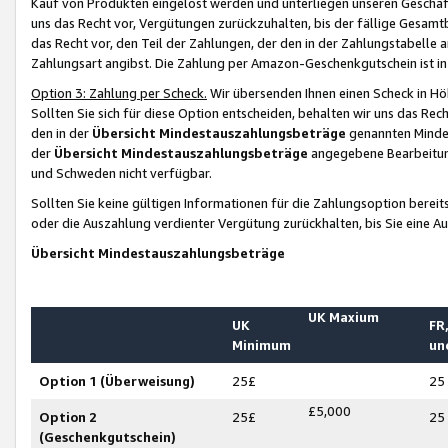
Kauf von Produkten eingelöst werden und unterliegen unseren Geschäf
uns das Recht vor, Vergütungen zurückzuhalten, bis der fällige Gesamt
das Recht vor, den Teil der Zahlungen, der den in der Zahlungstabelle 
Zahlungsart angibst. Die Zahlung per Amazon-Geschenkgutschein ist in
Option 3: Zahlung per Scheck.
Wir übersenden Ihnen einen Scheck in Höh
Sollten Sie sich für diese Option entscheiden, behalten wir uns das Rec
den in der
Übersicht Mindestauszahlungsbeträge
genannten Mindest
der
Übersicht Mindestauszahlungsbeträge
angegebene Bearbeitung
und Schweden nicht verfügbar.
Sollten Sie keine gültigen Informationen für die Zahlungsoption bereit
oder die Auszahlung verdienter Vergütung zurückhalten, bis Sie eine A
Übersicht Mindestauszahlungsbeträge
UK Maxium
UK
FR,
Minimum
un
Option 1 (Überweisung)
25£
25
£5,000
Option 2
25£
25
(Geschenkgutschein)