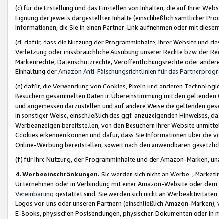
(c) für die Erstellung und das Einstellen von Inhalten, die auf Ihrer We
Eignung der jeweils dargestellten Inhalte (einschließlich sämtlicher 
Informationen, die Sie in einen Partner-Link aufnehmen oder mit diese
(d) dafür, dass die Nutzung der Programminhalte, Ihrer Website und des 
Verletzung oder missbräuchliche Ausübung unserer Rechte bzw. der Recht
Markenrechte, Datenschutzrechte, Veröffentlichungsrechte oder anderer
Einhaltung der
Amazon Anti-Fälschungsrichtlinien für das Partnerpro
(e) dafür, die Verwendung von Cookies, Pixeln und anderen Technologien
Besuchern gesammelten Daten in Übereinstimmung mit den geltenden Ge
und angemessen darzustellen und auf andere Weise die geltenden geset
in sonstiger Weise, einschließlich des ggf. anzuzeigenden Hinweises, d
Werbeanzeigen bereitstellen, von den Besuchern Ihrer Website unmitte
Cookies erkennen können und dafür, dass Sie Informationen über die v
Online-Werbung bereitstellen, soweit nach den anwendbaren gesetzlic
(f) für Ihre Nutzung, der Programminhalte und der Amazon-Marken, u
4. Werbeeinschränkungen.
Sie werden sich nicht an Werbe-, Market
Unternehmen oder in Verbindung mit einer Amazon-Website oder dem Pa
Vereinbarung
gestattet sind. Sie werden sich nicht an Werbeaktivitäten
Logos von uns oder unseren Partnern (einschließlich Amazon-Marken), 
E-Books, physischen Postsendungen, physischen Dokumenten oder in 