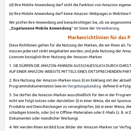
(d) Ihre Mobile Anwendung darf nicht die Funktion von Amazons eige
(e) Ihre Mobile Anwendung darf keine Amazon-Webpages in WebView 
Wir prüfen Ihre Anwendung und benachrichtigen Sie, ob sie angenomm
„
Zugelassene Mobile Anwendung
“ im Sinne der
Vereinbarung
.
Markenrichtlinien für das 
Diese Richtlinien gelten für die Nutzung der Marken, die wir Ihnen als 
müssen jederzeit strikt eingehalten werden, und jede Nutzung der Ama
Lizenzen bezüglich Ihrer Nutzung der Amazon-Marken.
1. SIE DÜRFEN DIE AMAZON-MARKEN AUSSCHLIESSLICH DURCH DARS
AUF EINER AMAZON-WEBSITE MITTELS EINES ENTSPRECHENDEN PART
2. Ihre Nutzung der Amazon-Marken muss (i) im Einklang mit der aktuells
Programmdokumentation (wie im
Vergütungskatalog
definiert) erfolg
3. Sie dürfen die Amazon-Marken ausschließlich für den in der Progr
nicht wie folgt nutzen oder darstellen: (i) in einer Weise, die ein Spo
Produkte und Dienstleistungen zu verunglimpfen, (iii) in einer Weise
schädigen könnte, oder (iv) in Offline-Materialien oder E-Mails (z. B.
Dokumenten oder mündlicher Werbung).
4. Wir werden Ihnen ein Bild bzw. Bilder der Amazon-Marken zur Verfüg