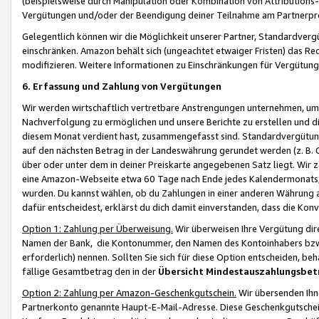
(beispielsweise durch Manipulation oder Kombination von Attributions-
Vergütungen und/oder der Beendigung deiner Teilnahme am Partnerp
Gelegentlich können wir die Möglichkeit unserer Partner, Standardv
einschränken. Amazon behält sich (ungeachtet etwaiger Fristen) das Re
modifizieren. Weitere Informationen zu Einschränkungen für Vergütung
6. Erfassung und Zahlung von Vergütungen
Wir werden wirtschaftlich vertretbare Anstrengungen unternehmen, um 
Nachverfolgung zu ermöglichen und unsere Berichte zu erstellen und di
diesem Monat verdient hast, zusammengefasst sind. Standardvergütung
auf den nächsten Betrag in der Landeswährung gerundet werden (z. B. C
über oder unter dem in deiner Preiskarte angegebenen Satz liegt. Wir
eine Amazon-Webseite etwa 60 Tage nach Ende jedes Kalendermonats, i
wurden. Du kannst wählen, ob du Zahlungen in einer anderen Währung
dafür entscheidest, erklärst du dich damit einverstanden, dass die K
Option 1: Zahlung per Überweisung.
Wir überweisen Ihre Vergütung dir
Namen der Bank, die Kontonummer, den Namen des Kontoinhabers bzw. a
erforderlich) nennen. Sollten Sie sich für diese Option entscheiden, be
fällige Gesamtbetrag den in der
Übersicht Mindestauszahlungsbet
Option 2: Zahlung per Amazon-Geschenkgutschein.
Wir übersenden Ihne
Partnerkonto genannte Haupt-E-Mail-Adresse. Diese Geschenkgutschei