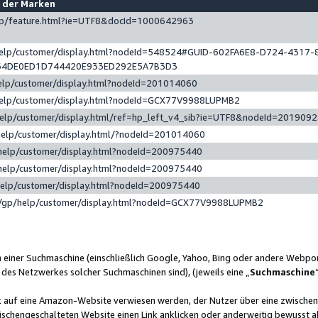
e der Marken
gp/feature.html?ie=UTF8&docId=1000642963
help/customer/display.html?nodeId=548524#GUID-602FA6E8-D724-4317-
64DE0ED1D744420E933ED292E5A7B3D3
elp/customer/display.html?nodeId=201014060
help/customer/display.html?nodeId=GCX77V9988LUPMB2
help/customer/display.html/ref=hp_left_v4_sib?ie=UTF8&nodeId=201909
help/customer/display.html/?nodeId=201014060
help/customer/display.html?nodeId=200975440
help/customer/display.html?nodeId=200975440
help/customer/display.html?nodeId=200975440
/gp/help/customer/display.html?nodeId=GCX77V9988LUPMB2
n einer Suchmaschine (einschließlich Google, Yahoo, Bing oder andere Webp
 des Netzwerkes solcher Suchmaschinen sind), (jeweils eine „
Suchmaschine
nk auf eine Amazon-Website verwiesen werden, der Nutzer über eine zwische
ischengeschalteten Website einen Link anklicken oder anderweitig bewusst a