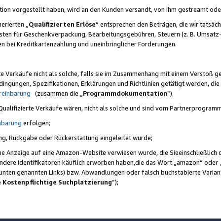
ktion vorgestellt haben, wird an den Kunden versandt, von ihm gestreamt od
erierten „
Qualifizierten Erlöse
“ entsprechen den Beträgen, die wir tatsäch
sten für Geschenkverpackung, Bearbeitungsgebühren, Steuern (z. B. Umsatz-
en bei Kreditkartenzahlung und uneinbringlicher Forderungen.
e Verkäufe nicht als solche, falls sie im Zusammenhang mit einem Verstoß 
ungen, Spezifikationen, Erklärungen und Richtlinien getätigt werden, die 
reinbarung
(zusammen die „
Programmdokumentation
“).
 Qualifizierte Verkäufe wären, nicht als solche und sind vom Partnerprogra
nbarung
erfolgen;
ung, Rückgabe oder Rückerstattung eingeleitet wurde;
ine Anzeige auf eine Amazon-Website verwiesen wurde, die Sieeinschließlich
ndere Identifikatoren käuflich erworben haben,die das Wort „amazon“ oder 
e unten genannten Links) bzw. Abwandlungen oder falsch buchstabierte Varia
e Kostenpflichtige Suchplatzierung
”);