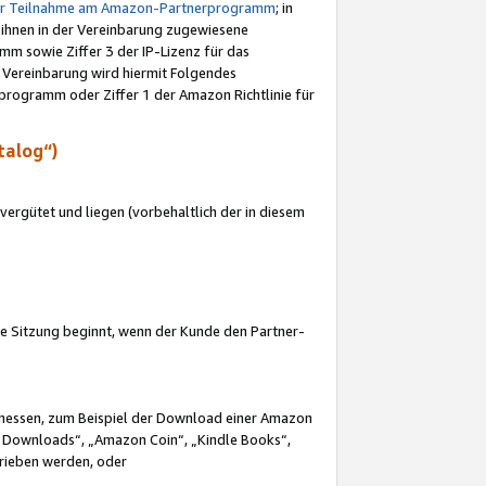
ur Teilnahme am Amazon-Partnerprogramm
; in
 ihnen in der Vereinbarung zugewiesene
m sowie Ziffer 3 der IP-Lizenz für das
 Vereinbarung wird hiermit Folgendes
programm oder Ziffer 1 der Amazon Richtlinie für
talog“)
ergütet und liegen (vorbehaltlich der in diesem
i die Sitzung beginnt, wenn der Kunde den Partner-
Ermessen, zum Beispiel der Download einer Amazon
 Downloads“, „Amazon Coin“, „Kindle Books“,
trieben werden, oder