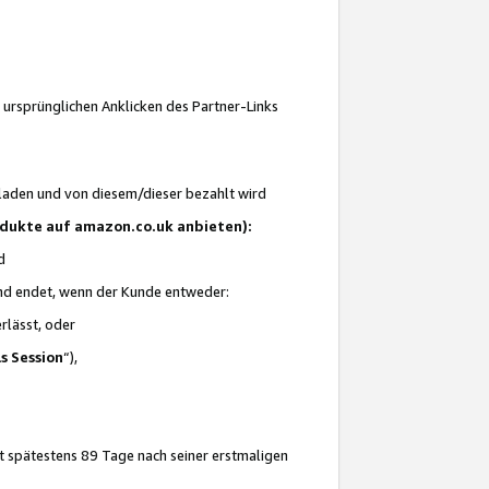
 ursprünglichen Anklicken des Partner-Links
laden und von diesem/dieser bezahlt wird
rodukte auf amazon.co.uk anbieten):
d
 und endet, wenn der Kunde entweder:
erlässt, oder
ls Session
“),
t spätestens 89 Tage nach seiner erstmaligen