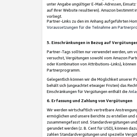
unter Angabe ungültiger E-Mail-Adressen, Einsatz
auf Ihrer Website resultieren). Amazon bestimmt i
vorliegt.
Partner-Links zu den im Anhang aufgeführten Hom
Voraussetzungen für die Teilnahme am Partnerp
5. Einschränkungen in Bezug auf Vergütunge
Partner-Tags sollten nur verwendet werden, um von 
versuchst, Vergütungen sowohl vom Amazon Partn
oder Kombination von Attributions-Links), könne
Partnerprogramm.
Gelegentlich können wir die Möglichkeit unsere
behält sich (ungeachtet etwaiger Fristen) das Rec
Einschränkungen für Vergütungen enthält die
Anla
6. Erfassung und Zahlung von Vergütungen
Wir werden wirtschaftlich vertretbare Anstrengu
ermöglichen und unsere Berichte zu erstellen und 
zusammengefasst sind. Standardvergütungen und s
gerundet werden (z. B. Cent für USD), können dazu
zahlen Standardvergütungen und spezielle Vergüt