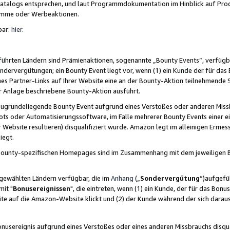
skatalogs entsprechen, und laut Programmdokumentation im Hinblick auf Pr
amme oder Werbeaktionen.
bar:
hier
.
führten Ländern sind Prämienaktionen, sogenannte „Bounty Events“, verfügb
Sondervergütungen; ein Bounty Event liegt vor, wenn (1) ein Kunde der für da
nes Partner-Links auf Ihrer Website eine an der Bounty-Aktion teilnehmende 
er Anlage beschriebene Bounty-Aktion ausführt.
ugrundeliegende Bounty Event aufgrund eines Verstoßes oder anderen Miss
ots oder Automatisierungssoftware, im Falle mehrerer Bounty Events einer e
r Website resultieren) disqualifiziert wurde. Amazon legt im alleinigen Ermess
iegt.
n Bounty-spezifischen Homepages sind im Zusammenhang mit dem jeweiligen
sgewählten Ländern verfügbar, die im
Anhang
(„
Sondervergütung
“)aufgefüh
it "
Bonusereignissen
", die eintreten, wenn (1) ein Kunde, der für das Bon
bsite auf die Amazon-Website klickt und (2) der Kunde während der sich dar
usereignis aufgrund eines Verstoßes oder eines anderen Missbrauchs disqua