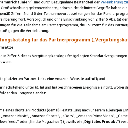
rammrichtlinien
“) sind durch Bezugnahme Bestandteil der
Vereinbarung z
Großschreibung gekennzeichnete, jedoch nicht definierte Begriffe haben die
 gemäß Ziffern 3 und 6 der Teilnahmevoraussetzungen für das Partnerprogram
nbarung fort. Vorsorglich und ohne Einschränkung von Ziffer 6 Abs. (a) der
ungen für die Teilnahme am Partnerprogramm, die IP-Lizenz für das Partner
rstoß gegen die Vereinbarung.
ungskatalog für das Partnerprogramm („Vergütungska
 Umsätze
n in Ziffer 3 dieses Vergütungskatalogs festgelegten Standardvergütungen v
r, wenn:
ite platzierten Partner-Links eine Amazon-Website aufruft; und
r nachstehend unter (i), (ii) und (iii) beschriebenen Ereignisse eintritt, wobe
 folgenden Ereignisse endet:
hme eines digitalen Produkts (gemäß Feststellung nach unserem alleinigen 
 „Amazon Music“, „Amazon Shorts“, „eDocs“, „Amazon Prime Video“, „Game
Newsfeeds“ oder „Kindle Magazines“) (jeweils ein „
Digitales Produkt
“) ver