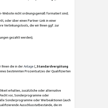
azon-Website nicht ordnungsgemäß formatiert sind;
, oder über einen Partner-Link in einer
e Verlinkungstools, die wir Ihnen ggf. zur
ütungen gezahlt werden);
 Ihnen die in der
Anlage
(„
Standardvergütung
ines bestimmten Prozentsatzes der Qualifizierten
eit erhalten, zusätzliche oder alternative
as Recht vor, Sonderprogramme oder
für alle Sonderprogramme oder Werbeaktionen (auch
lifizierende Ausschlusstatbestände, die im