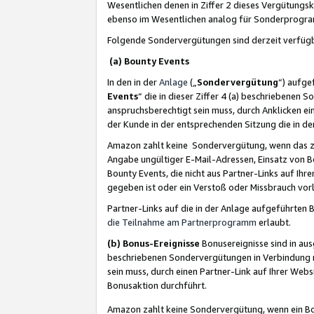
Wesentlichen denen in Ziffer 2 dieses Vergütung
ebenso im Wesentlichen analog für Sonderprogr
Folgende Sondervergütungen sind derzeit verfüg
(a) Bounty Events
In den in der
Anlage
(„
Sondervergütung
“) aufge
Events
“ die in dieser Ziffer 4 (a) beschriebenen 
anspruchsberechtigt sein muss, durch Anklicken ei
der Kunde in der entsprechenden Sitzung die in d
Amazon zahlt keine Sondervergütung, wenn das z
Angabe ungültiger E-Mail-Adressen, Einsatz von B
Bounty Events, die nicht aus Partner-Links auf Ihre
gegeben ist oder ein Verstoß oder Missbrauch vorl
Partner-Links auf die in der Anlage aufgeführte
die Teilnahme am Partnerprogramm
erlaubt.
(b) Bonus-Ereignisse
Bonusereignisse sind in au
beschriebenen Sondervergütungen in Verbindung m
sein muss, durch einen Partner-Link auf Ihrer We
Bonusaktion durchführt.
Amazon zahlt keine Sondervergütung, wenn ein Bon