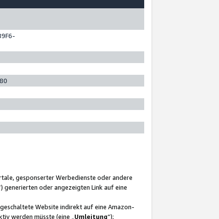
89F6-
280
ortale, gesponserter Werbedienste oder andere
“) generierten oder angezeigten Link auf eine
ngeschaltete Website indirekt auf eine Amazon-
ktiv werden müsste (eine „
Umleitung
“);