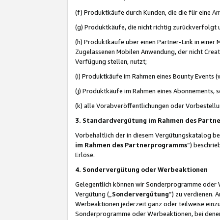
(f) Produktkäufe durch Kunden, die die für eine
(g) Produktkäufe, die nicht richtig zurückverfolg
(h) Produktkäufe über einen Partner-Link in einer
Zugelassenen Mobilen Anwendung, der nicht Creator
Verfügung stellen, nutzt;
(i) Produktkäufe im Rahmen eines Bounty Events (w
(j) Produktkäufe im Rahmen eines Abonnements, so
(k) alle Vorabveröffentlichungen oder Vorbestellu
3. Standardvergütung im Rahmen des Part
Vorbehaltlich der in diesem Vergütungskatalog b
im Rahmen des Partnerprogramms
“) beschri
Erlöse.
4. Sondervergütung oder Werbeaktionen
Gelegentlich können wir Sonderprogramme oder Wer
Vergütung („
Sondervergütung
”) zu verdienen. 
Werbeaktionen jederzeit ganz oder teilweise einz
Sonderprogramme oder Werbeaktionen, bei denen e