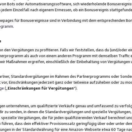
 von Bots oder Automatisierungssoftware, sich wiederholende Bonusereignisse
n jedem Einzelfall nach eigenem Ermessen, ob ein Bonusereignis stattgefund
epages für Bonusereignisse sind in Verbindung mit dem entsprechenden Bonu
rogramm
.
n
den Vergütungen zu profitieren. Falls wir feststellen, dass du (und/oder ein
erprogramm als auch von einem anderen Programm mit demselben Traffic ei
n wir Maßnahmen ergreifen, einschließlich der Einbehaltung von Vergütunge
r Partner, Standardvergütungen im Rahmen des Partnerprogramms oder Sonde
ht vor, Einschränkungen jederzeit ganz oder teilweise aufzuheben oder zu mod
ge
(„
Einschränkungen für Vergütungen
“).
ngen unternehmen, um qualifizierte Verkäufe genau und umfassend zu verfol
dir zu senden, in denen die Standardvergütungen und spezielle Vergütungen, 
pezielle Vergütungen, die für jeden qualifizierenden Verkauf berechnet un
 führen, dass dein effektiver Provisionssatz geringfügig über oder unter dem
ungen in der Standardwährung für eine Amazon-Webseite etwa 60 Tage nach