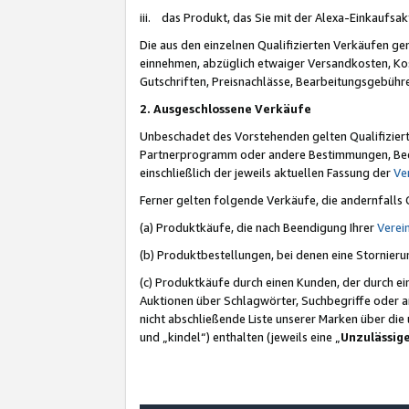
iii. das Produkt, das Sie mit der Alexa-Einkaufsa
Die aus den einzelnen Qualifizierten Verkäufen gen
einnehmen, abzüglich etwaiger Versandkosten, Ko
Gutschriften, Preisnachlässe, Bearbeitungsgebühr
2. Ausgeschlossene Verkäufe
Unbeschadet des Vorstehenden gelten Qualifiziert
Partnerprogramm oder andere Bestimmungen, Beding
einschließlich der jeweils aktuellen Fassung der
Ve
Ferner gelten folgende Verkäufe, die andernfalls
(a) Produktkäufe, die nach Beendigung Ihrer
Verei
(b) Produktbestellungen, bei denen eine Stornier
(c) Produktkäufe durch einen Kunden, der durch e
Auktionen über Schlagwörter, Suchbegriffe oder a
nicht abschließende Liste unserer Marken über di
und „kindel“) enthalten (jeweils eine „
Unzulässig