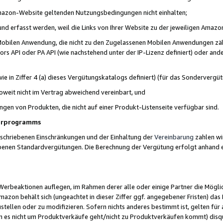
 Amazon-Website geltenden Nutzungsbedingungen nicht einhalten;
t und erfasst werden, weil die Links von Ihrer Website zu der jeweiligen Am
 Mobilen Anwendung, die nicht zu den Zugelassenen Mobilen Anwendungen zählt
s API oder PA API (wie nachstehend unter der IP-Lizenz definiert) oder ander
ie in Ziffer 4 (a) dieses Vergütungskatalogs definiert) (für das Sonderverg
weit nicht im Vertrag abweichend vereinbart, und
ngen von Produkten, die nicht auf einer Produkt-Listenseite verfügbar sind.
nerprogramms
eschriebenen Einschränkungen und der Einhaltung der
Vereinbarung
zahlen wir
ebenen Standardvergütungen. Die Berechnung der Vergütung erfolgt anhand e
beaktionen auflegen, im Rahmen derer alle oder einige Partner die Möglichk
Amazon behält sich (ungeachtet in dieser Ziffer ggf. angegebener Fristen) d
ustellen oder zu modifizieren. Sofern nichts anderes bestimmt ist, gelten 
s nicht um Produktverkäufe geht/nicht zu Produktverkäufen kommt) disqua