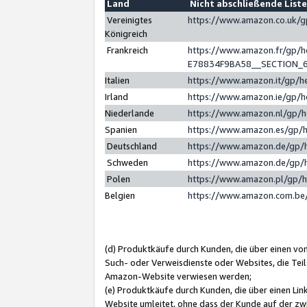
Land
Nicht abschließende List
Vereinigtes
https://www.amazon.co.uk/
Königreich
Frankreich
https://www.amazon.fr/gp/
E78834F9BA58__SECTION_
Italien
https://www.amazon.it/gp/h
Irland
https://www.amazon.ie/gp/
Niederlande
https://www.amazon.nl/gp/
Spanien
https://www.amazon.es/gp/
Deutschland
https://www.amazon.de/gp/
Schweden
https://www.amazon.de/gp/
Polen
https://www.amazon.pl/gp/
Belgien
https://www.amazon.com.be
(d) Produktkäufe durch Kunden, die über einen vo
Such- oder Verweisdienste oder Websites, die Teil
Amazon-Website verwiesen werden;
(e) Produktkäufe durch Kunden, die über einen Li
Website umleitet, ohne dass der Kunde auf der zw