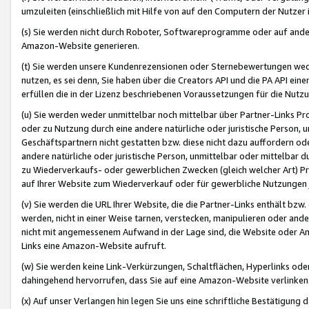
umzuleiten (einschließlich mit Hilfe von auf den Computern der Nutzer i
(s) Sie werden nicht durch Roboter, Softwareprogramme oder auf andere
Amazon-Website generieren.
(t) Sie werden unsere Kundenrezensionen oder Sternebewertungen wed
nutzen, es sei denn, Sie haben über die Creators API und die PA API e
erfüllen die in der Lizenz beschriebenen Voraussetzungen für die Nutzu
(u) Sie werden weder unmittelbar noch mittelbar über Partner-Links P
oder zu Nutzung durch eine andere natürliche oder juristische Person,
Geschäftspartnern nicht gestatten bzw. diese nicht dazu auffordern od
andere natürliche oder juristische Person, unmittelbar oder mittelbar
zu Wiederverkaufs- oder gewerblichen Zwecken (gleich welcher Art) 
auf Ihrer Website zum Wiederverkauf oder für gewerbliche Nutzungen 
(v) Sie werden die URL Ihrer Website, die die Partner-Links enthält b
werden, nicht in einer Weise tarnen, verstecken, manipulieren oder and
nicht mit angemessenem Aufwand in der Lage sind, die Website oder A
Links eine Amazon-Website aufruft.
(w) Sie werden keine Link-Verkürzungen, Schaltflächen, Hyperlinks ode
dahingehend hervorrufen, dass Sie auf eine Amazon-Website verlinken
(x) Auf unser Verlangen hin legen Sie uns eine schriftliche Bestätigung