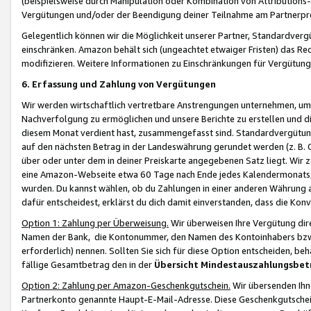
(beispielsweise durch Manipulation oder Kombination von Attributions-
Vergütungen und/oder der Beendigung deiner Teilnahme am Partnerp
Gelegentlich können wir die Möglichkeit unserer Partner, Standardv
einschränken. Amazon behält sich (ungeachtet etwaiger Fristen) das Re
modifizieren. Weitere Informationen zu Einschränkungen für Vergütung
6. Erfassung und Zahlung von Vergütungen
Wir werden wirtschaftlich vertretbare Anstrengungen unternehmen, um 
Nachverfolgung zu ermöglichen und unsere Berichte zu erstellen und di
diesem Monat verdient hast, zusammengefasst sind. Standardvergütung
auf den nächsten Betrag in der Landeswährung gerundet werden (z. B. C
über oder unter dem in deiner Preiskarte angegebenen Satz liegt. Wir
eine Amazon-Webseite etwa 60 Tage nach Ende jedes Kalendermonats, i
wurden. Du kannst wählen, ob du Zahlungen in einer anderen Währung
dafür entscheidest, erklärst du dich damit einverstanden, dass die K
Option 1: Zahlung per Überweisung.
Wir überweisen Ihre Vergütung dir
Namen der Bank, die Kontonummer, den Namen des Kontoinhabers bzw. a
erforderlich) nennen. Sollten Sie sich für diese Option entscheiden, be
fällige Gesamtbetrag den in der
Übersicht Mindestauszahlungsbet
Option 2: Zahlung per Amazon-Geschenkgutschein.
Wir übersenden Ihne
Partnerkonto genannte Haupt-E-Mail-Adresse. Diese Geschenkgutschei