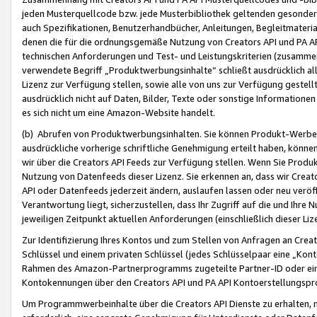
jeden Musterquellcode bzw. jede Musterbibliothek geltenden gesonder
auch Spezifikationen, Benutzerhandbücher, Anleitungen, Begleitmaterial
denen die für die ordnungsgemäße Nutzung von Creators API und PA A
technischen Anforderungen und Test- und Leistungskriterien (zusammen
verwendete Begriff „Produktwerbungsinhalte“ schließt ausdrücklich al
Lizenz zur Verfügung stellen, sowie alle von uns zur Verfügung gestel
ausdrücklich nicht auf Daten, Bilder, Texte oder sonstige Informatione
es sich nicht um eine Amazon-Website handelt.
(b) Abrufen von Produktwerbungsinhalten. Sie können Produkt-Werbein
ausdrückliche vorherige schriftliche Genehmigung erteilt haben, könn
wir über die Creators API Feeds zur Verfügung stellen. Wenn Sie Produk
Nutzung von Datenfeeds dieser Lizenz. Sie erkennen an, dass wir Creat
API oder Datenfeeds jederzeit ändern, auslaufen lassen oder neu veröffe
Verantwortung liegt, sicherzustellen, dass Ihr Zugriff auf die und Ihr
jeweiligen Zeitpunkt aktuellen Anforderungen (einschließlich dieser Liz
Zur Identifizierung Ihres Kontos und zum Stellen von Anfragen an Crea
Schlüssel und einem privaten Schlüssel (jedes Schlüsselpaar eine „Kon
Rahmen des Amazon-Partnerprogramms zugeteilte Partner-ID oder ein
Kontokennungen über den Creators API und PA API Kontoerstellungspro
Um Programmwerbeinhalte über die Creators API Dienste zu erhalten, m