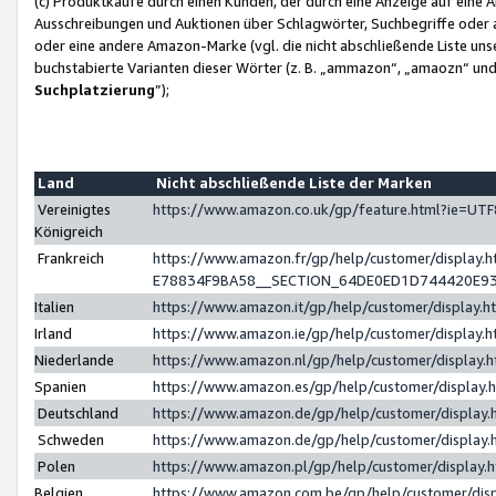
(c) Produktkäufe durch einen Kunden, der durch eine Anzeige auf eine 
Ausschreibungen und Auktionen über Schlagwörter, Suchbegriffe oder 
oder eine andere Amazon-Marke (vgl. die nicht abschließende Liste un
buchstabierte Varianten dieser Wörter (z. B. „ammazon“, „amaozn“ und „
Suchplatzierung
”);
Land
Nicht abschließende Liste der Marken
Vereinigtes
https://www.amazon.co.uk/gp/feature.html?ie=U
Königreich
Frankreich
https://www.amazon.fr/gp/help/customer/displa
E78834F9BA58__SECTION_64DE0ED1D744420E9
Italien
https://www.amazon.it/gp/help/customer/display
Irland
https://www.amazon.ie/gp/help/customer/displa
Niederlande
https://www.amazon.nl/gp/help/customer/display
Spanien
https://www.amazon.es/gp/help/customer/display
Deutschland
https://www.amazon.de/gp/help/customer/displa
Schweden
https://www.amazon.de/gp/help/customer/displa
Polen
https://www.amazon.pl/gp/help/customer/display
Belgien
https://www.amazon.com.be/gp/help/customer/d