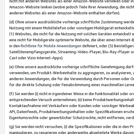
nicht mit anderen Websites als einer Amazon-Website verlinken oder i
Amazon-Website lenken (wobei jedoch Teile Ihrer Anwendung, die nich
anderen Websites als einer Amazon-Website enthalten dürfen).
(d) Ohne unsere ausdrückliche vorherige schriftliche Zustimmung werd
Nutzung mit einem Mobiltelefon oder sonstigen Mobilgerät entwickelt
(1) Websites, die nicht für die Nutzung mit solchen Geräten entwickelt
eine nicht für Mobilgeräte optimierte Website, die über einen Interne
in den
Richtlinie für Mobile Anwendungen
definiert, oder (3) Beistellge
Satellitenempfangsgeräte, Streaming-Video-Player, Blu-Ray-Player ode
Cast oder Vizio Internet-Apps).
(e) Ohne unsere ausdrückliche vorherige schriftliche Genehmigung dürfe
verwenden, um Produkt-Werbeinhalte zu aggregieren, zu analysieren, 
anderen Anwendungen, die für die Verwendung durch Personen oder Or
für die direkte Schulung oder Feinabstimmung eines maschinellen Lern
(f) Sie werden (i) nicht in irgendeiner Weise in die Funktionalität ode
entsprechenden Versuch unternehmen; (ii) keine Produktwerbungsinha
Kontaktaufnahme mit Verkäufern oder Kunden oder sonstiger Werbeaktiv
API, Datenfeeds, Produktwerbungsinhalten oder Spezifikationen erschei
Eigentumsrechte oder gewerblicher Schutzrechte, nicht entfernen, verd
(g) Sie werden nicht versuchen, (i) die Spezifikationen oder die in de
manipulieren, zu reparieren oder anderweitig abgeleitete Werke davon z