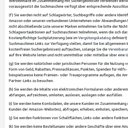
Werbeinhalte im Zusammenhang mit Suchergebnissen verwendet werden,
vorausgesetzt die Suchmaschine verfügt über entsprechende Ausschlu
(f) Sie werden nicht auf Schlagwörter, Suchbegriffe oder andere Ident
Amazon oder unseren verbundenen Unternehmen oder Abwandlungen bzw
nicht abschließende Liste unserer Marken entnehmen Sie bitte der Nich
Schlagwortauktionen auf Suchmaschinen teilnehmen, wenn die sich da
Kostenpflichtige Suchplatzierung (wie im
Vergütungskatalog
definiert
Suchmaschinen Links zur Verfügung stellen, damit Sie bei allgemeinen I
kostenfreien Suchergebnissen) auftauchen, solange Sie die
Vereinbaru
auf Ihre Website leiten und nicht unmittelbar oder mittelbar über eine
(g) Sie werden natürlichen oder juristischen Personen für die Nutzung 
Form von Geld, Rabatten, Preisnachlässen, Punkten, Spenden für Hilfs
beispielsweise keine Prämien- oder Treueprogramme auflegen, die Anrei
Partner-Links zu besuchen.
(h) Sie werden die Inhalte von elektronischen Formularen oder anderem M
abfangen, aufzeichnen, umleiten, auslesen, auslegen oder ausfüllen.
(i) Sie werden keine Kontodaten, die unsere Kunden im Zusammenhang 
Kunden der Amazon-Websites), abfragen, erheben, einholen, speichern,
(j) Sie werden Funktionen von Schaltflächen, Links oder andere Funkti
(k) Sie werden keine Bestellungen oder andere Geschäfte über eine Ama