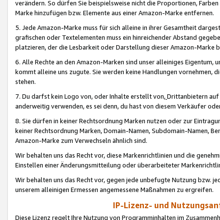
verändern. So dürfen Sie beispielsweise nicht die Proportionen, Farb
Marke hinzufügen bzw. Elemente aus einer Amazon-Marke entfernen.
5. Jede Amazon-Marke muss für sich alleine in ihrer Gesamtheit darge
grafischen oder Textelementen muss ein hinreichender Abstand gegebe
platzieren, der die Lesbarkeit oder Darstellung dieser Amazon-Marke b
6. Alle Rechte an den Amazon-Marken sind unser alleiniges Eigentum, 
kommt alleine uns zugute. Sie werden keine Handlungen vornehmen, 
stehen.
7. Du darfst kein Logo von, oder Inhalte erstellt von,
Drittanbietern au
anderweitig verwenden, es sei denn, du hast von diesem Verkäufer oder
8. Sie dürfen in keiner Rechtsordnung Marken nutzen oder zur Eintragu
keiner Rechtsordnung Marken, Domain-Namen, Subdomain-Namen, Benu
Amazon-Marke zum Verwechseln ähnlich sind.
Wir behalten uns das Recht vor, diese Markenrichtlinien und die gene
Einstellen einer Änderungsmitteilung oder überarbeiteter Markenricht
Wir behalten uns das Recht vor, gegen jede unbefugte Nutzung bzw. jede 
unserem alleinigen Ermessen angemessene Maßnahmen zu ergreifen.
IP-Lizenz- und Nutzungsan
Diese Lizenz regelt Ihre Nutzung von Programminhalten im Zusammen