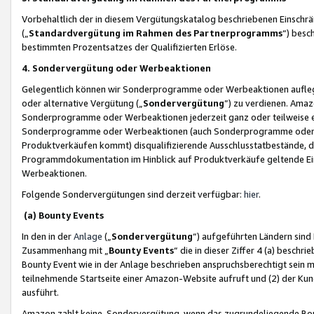
Vorbehaltlich der in diesem Vergütungskatalog beschriebenen Einschr
(„
Standardvergütung im Rahmen des Partnerprogramms
“) besc
bestimmten Prozentsatzes der Qualifizierten Erlöse.
4. Sondervergütung oder Werbeaktionen
Gelegentlich können wir Sonderprogramme oder Werbeaktionen auflegen,
oder alternative Vergütung („
Sondervergütung
”) zu verdienen. Amazo
Sonderprogramme oder Werbeaktionen jederzeit ganz oder teilweise einz
Sonderprogramme oder Werbeaktionen (auch Sonderprogramme oder We
Produktverkäufen kommt) disqualifizierende Ausschlusstatbestände, di
Programmdokumentation im Hinblick auf Produktverkäufe geltende E
Werbeaktionen.
Folgende Sondervergütungen sind derzeit verfügbar:
hier
.
(a) Bounty Events
In den in der
Anlage
(„
Sondervergütung
“) aufgeführten Ländern sind
Zusammenhang mit „
Bounty Events
“ die in dieser Ziffer 4 (a) besch
Bounty Event wie in der Anlage beschrieben anspruchsberechtigt sein mu
teilnehmende Startseite einer Amazon-Website aufruft und (2) der Kun
ausführt.
Amazon zahlt keine Sondervergütung, wenn das zugrundeliegende Boun