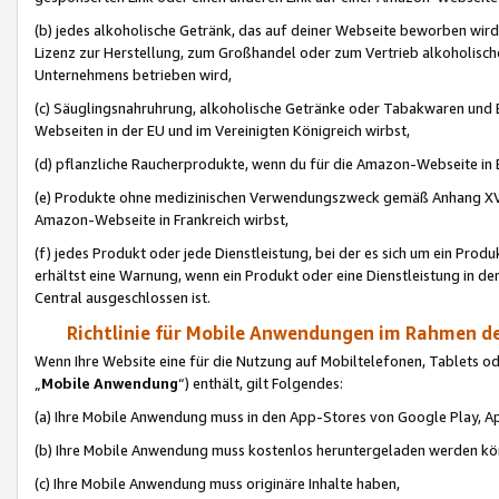
(b) jedes alkoholische Getränk, das auf deiner Webseite beworben wird
Lizenz zur Herstellung, zum Großhandel oder zum Vertrieb alkoholisch
Unternehmens betrieben wird,
(c) Säuglingsnahruhrung, alkoholische Getränke oder Tabakwaren und E
Webseiten in der EU und im Vereinigten Königreich wirbst,
(d) pflanzliche Raucherprodukte, wenn du für die Amazon-Webseite in B
(e) Produkte ohne medizinischen Verwendungszweck gemäß Anhang XVI 
Amazon-Webseite in Frankreich wirbst,
(f) jedes Produkt oder jede Dienstleistung, bei der es sich um ein Prod
erhältst eine Warnung, wenn ein Produkt oder eine Dienstleistung in de
Central ausgeschlossen ist.
Richtlinie für Mobile Anwendungen im Rahmen de
Wenn Ihre Website eine für die Nutzung auf Mobiltelefonen, Tablets 
„
Mobile Anwendung
“) enthält, gilt Folgendes:
(a) Ihre Mobile Anwendung muss in den App-Stores von Google Play, A
(b) Ihre Mobile Anwendung muss kostenlos heruntergeladen werden könn
(c) Ihre Mobile Anwendung muss originäre Inhalte haben,