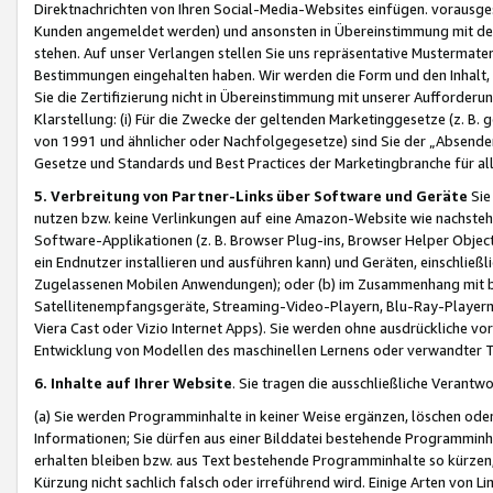
Direktnachrichten von Ihren Social-Media-Websites einfügen. vorausg
Kunden angemeldet werden) und ansonsten in Übereinstimmung mit der
stehen. Auf unser Verlangen stellen Sie uns repräsentative Mustermater
Bestimmungen eingehalten haben. Wir werden die Form und den Inhalt, di
Sie die Zertifizierung nicht in Übereinstimmung mit unserer Aufforderu
Klarstellung: (i) Für die Zwecke der geltenden Marketinggesetze (z. 
von 1991 und ähnlicher oder Nachfolgegesetze) sind Sie der „Absender“ j
Gesetze und Standards und Best Practices der Marketingbranche für 
5. Verbreitung von Partner-Links über Software und Geräte
Sie
nutzen bzw. keine Verlinkungen auf eine Amazon-Website wie nachsteh
Software-Applikationen (z. B. Browser Plug-ins, Browser Helper Objec
ein Endnutzer installieren und ausführen kann) und Geräten, einschlie
Zugelassenen Mobilen Anwendungen); oder (b) im Zusammenhang mit bzw.
Satellitenempfangsgeräte, Streaming-Video-Playern, Blu-Ray-Playern 
Viera Cast oder Vizio Internet Apps). Sie werden ohne ausdrückliche v
Entwicklung von Modellen des maschinellen Lernens oder verwandter 
6. Inhalte auf Ihrer Website
. Sie tragen die ausschließliche Verantwo
(a) Sie werden Programminhalte in keiner Weise ergänzen, löschen oder
Informationen; Sie dürfen aus einer Bilddatei bestehende Programminhal
erhalten bleiben bzw. aus Text bestehende Programminhalte so kürzen, 
Kürzung nicht sachlich falsch oder irreführend wird. Einige Arten von L