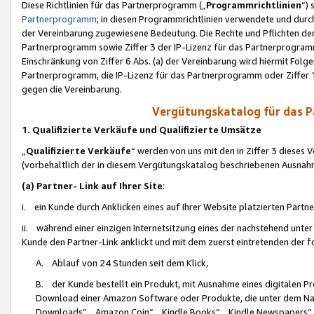
Diese Richtlinien für das Partnerprogramm („
Programmrichtlinien
“)
Partnerprogramm
; in diesen Programmrichtlinien verwendete und durch
der Vereinbarung zugewiesene Bedeutung. Die Rechte und Pflichten de
Partnerprogramm sowie Ziffer 3 der IP-Lizenz für das Partnerprogram
Einschränkung von Ziffer 6 Abs. (a) der Vereinbarung wird hiermit Fol
Partnerprogramm, die IP-Lizenz für das Partnerprogramm oder Ziffer 1
gegen die Vereinbarung.
Vergütungskatalog für das 
1. Qualifizierte Verkäufe und Qualifizierte Umsätze
„
Qualifizierte Verkäufe
“ werden von uns mit den in Ziffer 3 diese
(vorbehaltlich der in diesem Vergütungskatalog beschriebenen Ausnah
(a) Partner- Link auf Ihrer Site
:
i. ein Kunde durch Anklicken eines auf Ihrer Website platzierten Part
ii. während einer einzigen Internetsitzung eines der nachstehend unter (i)
Kunde den Partner-Link anklickt und mit dem zuerst eintretenden der f
A. Ablauf von 24 Stunden seit dem Klick,
B. der Kunde bestellt ein Produkt, mit Ausnahme eines digitalen P
Download einer Amazon Software oder Produkte, die unter dem N
Downloads“, „Amazon Coin“, „Kindle Books“, „Kindle Newspapers“, „