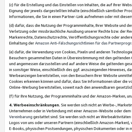
(c) für die Erstellung und das Einstellen von Inhalten, die auf Ihrer We
Eignung der jeweils dargestellten Inhalte (einschließlich sämtlicher 
Informationen, die Sie in einen Partner-Link aufnehmen oder mit diese
(d) dafür, dass die Nutzung der Programminhalte, Ihrer Website und des 
Verletzung oder missbräuchliche Ausübung unserer Rechte bzw. der Recht
Markenrechte, Datenschutzrechte, Veröffentlichungsrechte oder anderer
Einhaltung der
Amazon Anti-Fälschungsrichtlinien für das Partnerpro
(e) dafür, die Verwendung von Cookies, Pixeln und anderen Technologien
Besuchern gesammelten Daten in Übereinstimmung mit den geltenden Ge
und angemessen darzustellen und auf andere Weise die geltenden geset
in sonstiger Weise, einschließlich des ggf. anzuzeigenden Hinweises, d
Werbeanzeigen bereitstellen, von den Besuchern Ihrer Website unmitte
Cookies erkennen können und dafür, dass Sie Informationen über die v
Online-Werbung bereitstellen, soweit nach den anwendbaren gesetzlic
(f) für Ihre Nutzung, der Programminhalte und der Amazon-Marken, u
4. Werbeeinschränkungen.
Sie werden sich nicht an Werbe-, Market
Unternehmen oder in Verbindung mit einer Amazon-Website oder dem Pa
Vereinbarung
gestattet sind. Sie werden sich nicht an Werbeaktivitäten
Logos von uns oder unseren Partnern (einschließlich Amazon-Marken), 
E-Books, physischen Postsendungen, physischen Dokumenten oder in 