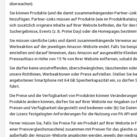
überwachen).
Sie können Produkte (und die damit zusammenhängenden Partner-Links)
hinzufügen. Partner-Links müssen auf Produkte (wie im Produktkatalog de
sich zusätzlich originäre Inhalte auf Ihrer Website befinden, die für 
Suchergebnisse, Events (z. B. Prime Day) oder die Homepages bestimmte
Sie müssen sämtliche Links und damit zusammenhängende Verweise auf z
Werbeaktion auf der jeweiligen Amazon-Website endet. Falls Sie beisp
einstellen und darauf hinweisen, dass Amazon auf ausgewählte Kleidun
Preisnachlass in Höhe von 15 % von Ihrer Website entfernen, sobald di
Sie dürfen keine unzutreffenden, überschwänglichen, täuschenden od
unsere Richtlinien, Werbeaktionen oder Preise aufstellen. Stellen Sie 
angebotenen Smartphone mit 64 GB Speicherkapazität ein, so dürfen S
führt.
Die Preise und die Verfügbarkeit von Produkten können Veränderungen 
Produkte ändern können, dürfen Sie auf Ihrer Website nur Angaben zu P
Preisen und Verfügbarkeit dargestellt sind bedienen oder (b) Sie Daten
der Lizenz festgelegten Anforderungen für die Nutzung von PA API einh
Ferner müssen Sie, falls Sie Preise für ein Produkt auf Ihrer Website in 
einer Preisvergleichsmaschine) zusammen mit Preisen für das gleiche o
außerhalb der Amazon-Website angeboten werden, jeweils den niedrigst