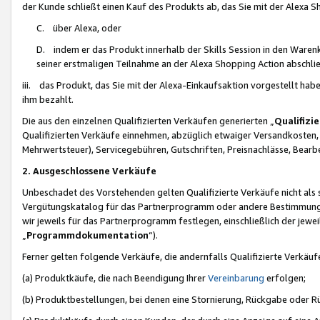
der Kunde schließt einen Kauf des Produkts ab, das Sie mit der Alexa 
C. über Alexa, oder
D. indem er das Produkt innerhalb der Skills Session in den Waren
seiner erstmaligen Teilnahme an der Alexa Shopping Action abschlie
iii. das Produkt, das Sie mit der Alexa-Einkaufsaktion vorgestellt ha
ihm bezahlt.
Die aus den einzelnen Qualifizierten Verkäufen generierten „
Qualifizi
Qualifizierten Verkäufe einnehmen, abzüglich etwaiger Versandkosten
Mehrwertsteuer), Servicegebühren, Gutschriften, Preisnachlässe, Bear
2. Ausgeschlossene Verkäufe
Unbeschadet des Vorstehenden gelten Qualifizierte Verkäufe nicht als
Vergütungskatalog für das Partnerprogramm oder andere Bestimmungen,
wir jeweils für das Partnerprogramm festlegen, einschließlich der jewe
„
Programmdokumentation
“).
Ferner gelten folgende Verkäufe, die andernfalls Qualifizierte Verkä
(a) Produktkäufe, die nach Beendigung Ihrer
Vereinbarung
erfolgen;
(b) Produktbestellungen, bei denen eine Stornierung, Rückgabe oder R