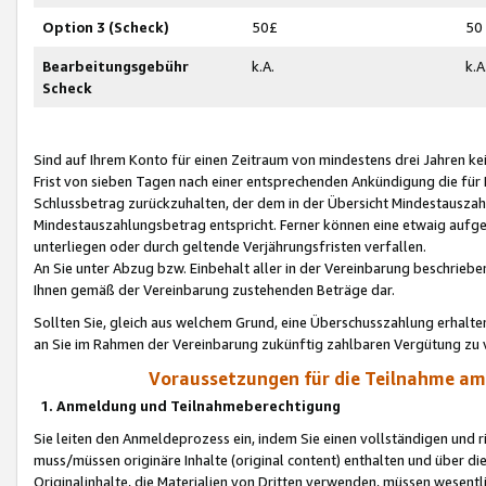
Option 3 (Scheck)
50£
50
Bearbeitungsgebühr
k.A.
k.A
Scheck
Sind auf Ihrem Konto für einen Zeitraum von mindestens drei Jahren kein
Frist von sieben Tagen nach einer entsprechenden Ankündigung die für
Schlussbetrag zurückzuhalten, der dem in der Übersicht Mindestausz
Mindestauszahlungsbetrag entspricht. Ferner können eine etwaig aufg
unterliegen oder durch geltende Verjährungsfristen verfallen.
An Sie unter Abzug bzw. Einbehalt aller in der Vereinbarung beschrieb
Ihnen gemäß der Vereinbarung zustehenden Beträge dar.
Sollten Sie, gleich aus welchem Grund, eine Überschusszahlung erhalte
an Sie im Rahmen der Vereinbarung zukünftig zahlbaren Vergütung zu 
Voraussetzungen für die Teilnahme a
1. Anmeldung und Teilnahmeberechtigung
Sie leiten den Anmeldeprozess ein, indem Sie einen vollständigen und 
muss/müssen originäre Inhalte (original content) enthalten und über d
Originalinhalte, die Materialien von Dritten verwenden, müssen wese