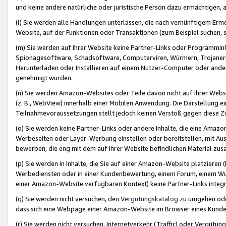
und keine andere natürliche oder juristische Person dazu ermächtigen, a
(l) Sie werden alle Handlungen unterlassen, die nach vernünftigem Erme
Website, auf der Funktionen oder Transaktionen (zum Beispiel suchen, s
(m) Sie werden auf Ihrer Website keine Partner-Links oder Programmin
Spionagesoftware, Schadsoftware, Computerviren, Würmern, Trojaner
Herunterladen oder Installieren auf einem Nutzer-Computer oder ande
genehmigt wurden.
(n) Sie werden Amazon-Websites oder Teile davon nicht auf Ihrer Websi
(z. B., WebView) innerhalb einer Mobilen Anwendung. Die Darstellung ein
Teilnahmevoraussetzungen stellt jedoch keinen Verstoß gegen diese Zif
(o) Sie werden keine Partner-Links oder andere Inhalte, die eine Am
Werbeseiten oder Layer-Werbung einstellen oder bereitstellen, mit Au
bewerben, die eng mit dem auf Ihrer Website befindlichen Material z
(p) Sie werden in Inhalte, die Sie auf einer Amazon-Website platzier
Werbediensten oder in einer Kundenbewertung, einem Forum, einem Wun
einer Amazon-Website verfügbaren Kontext) keine Partner-Links integr
(q) Sie werden nicht versuchen, den
Vergütungskatalog
zu umgehen oder
dass sich eine Webpage einer Amazon-Website im Browser eines Kunden 
(r) Sie werden nicht versuchen, Internetverkehr (Traffic) oder Vergü