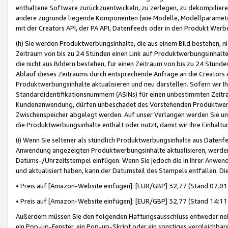
enthaltene Software zurückzuentwickeln, zu zerlegen, zu dekompilier
andere zugrunde liegende Komponenten (wie Modelle, Modellparameter
mit der Creators API, der PA API, Datenfeeds oder in den Produkt Werb
(h) Sie werden Produktwerbungsinhalte, die aus einem Bild bestehen, ni
Zeitraum von bis zu 24 Stunden einen Link auf Produktwerbungsinhalte
die nicht aus Bildern bestehen, für einen Zeitraum von bis zu 24 Stund
Ablauf dieses Zeitraums durch entsprechende Anfrage an die Creators 
Produktwerbungsinhalte aktualisieren und neu darstellen. Sofern wir Ih
Standardidentifikationsnummern (ASINs) für einen unbestimmten Zeitra
Kundenanwendung, dürfen unbeschadet des Vorstehenden Produktwerbu
Zwischenspeicher abgelegt werden. Auf unser Verlangen werden Sie un
die Produktwerbungsinhalte enthält oder nutzt, damit wir Ihre Einhalt
(i) Wenn Sie seltener als stündlich Produktwerbungsinhalte aus Datenfe
Anwendung angezeigten Produktwerbungsinhalte aktualisieren, werden 
Datums-/Uhrzeitstempel einfügen. Wenn Sie jedoch die in Ihrer Anwe
und aktualisiert haben, kann der Datumsteil des Stempels entfallen. Dies
• Preis auf [Amazon-Website einfügen]: [EUR/GBP] 32,77 (Stand 07.01.
• Preis auf [Amazon-Website einfügen]: [EUR/GBP] 32,77 (Stand 14:11 
Außerdem müssen Sie den folgenden Haftungsausschluss entweder neb
ein Pop-up-Fenster, ein Pop-up-Skript oder ein sonstiges vergleichba