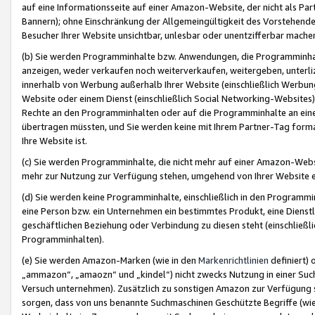
auf eine Informationsseite auf einer Amazon-Website, der nicht als Part
Bannern); ohne Einschränkung der Allgemeingültigkeit des Vorstehende
Besucher Ihrer Website unsichtbar, unlesbar oder unentzifferbar mache
(b) Sie werden Programminhalte bzw. Anwendungen, die Programminhalt
anzeigen, weder verkaufen noch weiterverkaufen, weitergeben, unterli
innerhalb von Werbung außerhalb Ihrer Website (einschließlich Werbun
Website oder einem Dienst (einschließlich Social Networking-Website
Rechte an den Programminhalten oder auf die Programminhalte an eine a
übertragen müssten, und Sie werden keine mit Ihrem Partner-Tag formati
Ihre Website ist.
(c) Sie werden Programminhalte, die nicht mehr auf einer Amazon-Websit
mehr zur Nutzung zur Verfügung stehen, umgehend von Ihrer Website e
(d) Sie werden keine Programminhalte, einschließlich in den Programmin
eine Person bzw. ein Unternehmen ein bestimmtes Produkt, eine Dienstle
geschäftlichen Beziehung oder Verbindung zu diesen steht (einschließli
Programminhalten).
(e) Sie werden Amazon-Marken (wie in den
Markenrichtlinien
definiert) 
„ammazon“, „amaozn“ und „kindel“) nicht zwecks Nutzung in einer Suc
Versuch unternehmen). Zusätzlich zu sonstigen Amazon zur Verfügung 
sorgen, dass von uns benannte Suchmaschinen Geschützte Begriffe (wie 