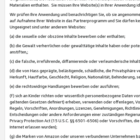
Materialien enthalten. Sie müssen Ihre Website(s) in Ihrer Anwendung ide
Wir prüfen Ihre Anwendung und benachrichtigen Sie, ob sie angenommen
auf Aufnahme Ihrer Website in das Partnerprogramm und Sie dürfen kei
Ungeeignet sind unter anderem Websites:
(a) die sexuelle oder obszöne Inhalte bewerben oder enthalten;
(b) die Gewalt verherrlichen oder gewalttätige Inhalte haben oder pot
anstiften,;
(c) die falsche, irreführende, diffamierende oder verleumderische Inha
(d) die von Hass geprägte, belästigende, schädliche, die Privatsphäre v
Herkunft, Hautfarbe, Geschlecht, Religion, Nationalität, Behinderung, 
(e) die rechtswidrige Handlungen bewerben oder ausführen;
(f) sich an Kinder richten oder wissentlich personenbezogene Daten vo
geltenden Gesetzen definiert) erheben, verwenden oder offenlegen, Vo
Regeln, Vorschriften, Anordnungen, Lizenzen, Genehmigungen, Richtlini
Entscheidungen oder andere Anforderungen einer zuständigen Regierung
Privacy Protection Act (15 U.S.C. §§ 6501-6506) oder Vorschriften, di
Internet erlassen wurden);
(g) die Marken von Amazon oder unseren verbundenen Unternehmen b