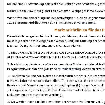
(d) Ihre Mobile Anwendung darf nicht die Funktion von Amazons eige
(e) Ihre Mobile Anwendung darf keine Amazon-Webpages in WebView 
Wir prüfen Ihre Anwendung und benachrichtigen Sie, ob sie angenomm
„
Zugelassene Mobile Anwendung
“ im Sinne der
Vereinbarung
.
Markenrichtlinien für das 
Diese Richtlinien gelten für die Nutzung der Marken, die wir Ihnen als 
müssen jederzeit strikt eingehalten werden, und jede Nutzung der Ama
Lizenzen bezüglich Ihrer Nutzung der Amazon-Marken.
1. SIE DÜRFEN DIE AMAZON-MARKEN AUSSCHLIESSLICH DURCH DARS
AUF EINER AMAZON-WEBSITE MITTELS EINES ENTSPRECHENDEN PART
2. Ihre Nutzung der Amazon-Marken muss (i) im Einklang mit der aktuells
Programmdokumentation (wie im
Vergütungskatalog
definiert) erfolg
3. Sie dürfen die Amazon-Marken ausschließlich für den in der Progr
nicht wie folgt nutzen oder darstellen: (i) in einer Weise, die ein Spo
Produkte und Dienstleistungen zu verunglimpfen, (iii) in einer Weise
schädigen könnte, oder (iv) in Offline-Materialien oder E-Mails (z. B.
Dokumenten oder mündlicher Werbung).
4. Wir werden Ihnen ein Bild bzw. Bilder der Amazon-Marken zur Verfüg