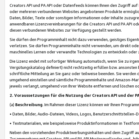
Creators API und PA API oder Datenfeeds können Ihnen den Zugriff auf D
oder mehreren verbundenen Websites angebotenen Produkte ermögliche
Daten, Bilder, Texte oder sonstigen Informationen oder Inhalte zuzugre
anwendbaren Lizenzvereinbarungen für die Creators API und PA API od
diesen verbundenen Websites zur Verfügung gestellt werden.
Sie dürfen den Programminhalt nicht dazu verwenden, geistiges Eigent
verletzen. Sie dürfen Programminhalte nicht verwenden, um direkt ode
maschinelles Lernen oder verwandte Technologien zu entwickeln oder zu
Die Lizenz endet mit sofortiger Wirkung automatisch, wenn Sie zu irg
Vergütungskatalog definiert) nicht rechtzeitig erfüllen bzw. ansonsten
schriftliche Mitteilung an Sie ganz oder teilweise beenden. Sie werden
umgehend einstellen und sämtliche Programminhalte und Amazon-Marke
jeweils verlangt, umgehend von Ihrer Website entfernen und löschen od
2. Voraussetzungen für die Nutzung der Creators API und der P
(a)
Beschreibung
. Im Rahmen dieser Lizenz können wir Ihnen Programmi
• Daten, Bilder, Audio-Dateien, Videos, Logos, Benutzerschnittstellen-
• Textmaterialien, wie beispielsweise Produktinformationen in Textfor
Neben den vorstehenden Produktwerbungsinhalten und dem Zugriff auf 
Zusammenhang mit Creators API und PA API Musterquellcodes und -bibli