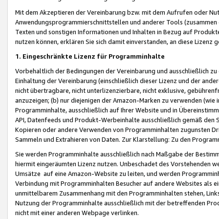
Mit dem Akzeptieren der Vereinbarung bzw. mit dem Aufrufen oder Nutz
Anwendungsprogrammierschnittstellen und anderer Tools (zusammen die
Texten und sonstigen Informationen und Inhalten in Bezug auf Produkte
nutzen können, erklären Sie sich damit einverstanden, an diese Lizenz 
1. Eingeschränkte Lizenz für Programminhalte
Vorbehaltlich der Bedingungen der Vereinbarung und ausschließlich z
Einhaltung der Vereinbarung (einschließlich dieser Lizenz und der ande
nicht übertragbare, nicht unterlizenzierbare, nicht exklusive, gebühren
anzuzeigen; (b) nur diejenigen der Amazon-Marken zu verwenden (wie in 
Programminhalte, ausschließlich auf Ihrer Website und in Übereinstimmu
API, Datenfeeds und Produkt-Werbeinhalte ausschließlich gemäß den Spe
Kopieren oder andere Verwenden von Programminhalten zugunsten Dri
Sammeln und Extrahieren von Daten. Zur Klarstellung: Zu den Program
Sie werden Programminhalte ausschließlich nach Maßgabe der Besti
hiermit eingeräumten Lizenz nutzen. Unbeschadet des Vorstehenden we
Umsätze auf eine Amazon-Website zu leiten, und werden Programminhal
Verbindung mit Programminhalten Besucher auf andere Websites als ein
unmittelbarem Zusammenhang mit den Programminhalten stehen, Links z
Nutzung der Programminhalte ausschließlich mit der betreffenden Pr
nicht mit einer anderen Webpage verlinken.