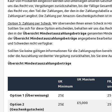
Kauf von Produkten eingelöst werden und unterliegen unseren Geschäf
uns das Recht vor, Vergütungen zurückzuhalten, bis der fällige Gesamt
das Recht vor, den Teil der Zahlungen, der den in der Zahlungstabelle 
Zahlungsart angibst. Die Zahlung per Amazon-Geschenkgutschein ist in
Option 3: Zahlung per Scheck.
Wir übersenden Ihnen einen Scheck in Höh
Sollten Sie sich für diese Option entscheiden, behalten wir uns das Rec
den in der
Übersicht Mindestauszahlungsbeträge
genannten Mindest
der
Übersicht Mindestauszahlungsbeträge
angegebene Bearbeitung
und Schweden nicht verfügbar.
Sollten Sie keine gültigen Informationen für die Zahlungsoption bereit
oder die Auszahlung verdienter Vergütung zurückhalten, bis Sie eine A
Übersicht Mindestauszahlungsbeträge
UK Maxium
UK
FR,
Minimum
un
Option 1 (Überweisung)
25£
25
£5,000
Option 2
25£
25
(Geschenkgutschein)