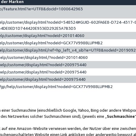
e der Marken
gp/feature.html?ie=UTF8&docId=1000642963
help/customer/display.html?nodeId=548524#GUID-602FA6E8-D724-4317-
64DE0ED1D744420E933ED292E5A7B3D3
elp/customer/display.html?nodeId=201014060
help/customer/display.html?nodeId=GCX77V9988LUPMB2
help/customer/display.html/ref=hp_left_v4_sib?ie=UTF8&nodeId=201909
help/customer/display.html/?nodeId=201014060
help/customer/display.html?nodeId=200975440
help/customer/display.html?nodeId=200975440
help/customer/display.html?nodeId=200975440
/gp/help/customer/display.html?nodeId=GCX77V9988LUPMB2
n einer Suchmaschine (einschließlich Google, Yahoo, Bing oder andere Webp
 des Netzwerkes solcher Suchmaschinen sind), (jeweils eine „
Suchmaschine
nk auf eine Amazon-Website verwiesen werden, der Nutzer über eine zwische
ischengeschalteten Website einen Link anklicken oder anderweitig bewusst a