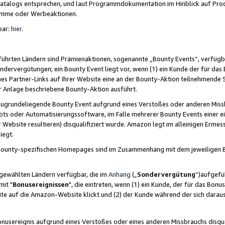
skatalogs entsprechen, und laut Programmdokumentation im Hinblick auf Pr
amme oder Werbeaktionen.
bar:
hier
.
führten Ländern sind Prämienaktionen, sogenannte „Bounty Events“, verfügb
Sondervergütungen; ein Bounty Event liegt vor, wenn (1) ein Kunde der für da
nes Partner-Links auf Ihrer Website eine an der Bounty-Aktion teilnehmende 
er Anlage beschriebene Bounty-Aktion ausführt.
ugrundeliegende Bounty Event aufgrund eines Verstoßes oder anderen Miss
ots oder Automatisierungssoftware, im Falle mehrerer Bounty Events einer e
r Website resultieren) disqualifiziert wurde. Amazon legt im alleinigen Ermess
iegt.
n Bounty-spezifischen Homepages sind im Zusammenhang mit dem jeweiligen
sgewählten Ländern verfügbar, die im
Anhang
(„
Sondervergütung
“)aufgefüh
it "
Bonusereignissen
", die eintreten, wenn (1) ein Kunde, der für das Bon
bsite auf die Amazon-Website klickt und (2) der Kunde während der sich dar
usereignis aufgrund eines Verstoßes oder eines anderen Missbrauchs disqua