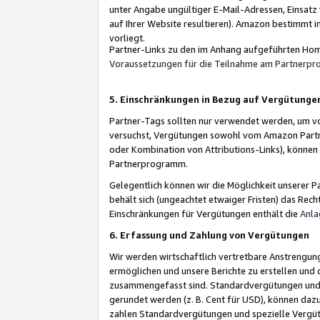
unter Angabe ungültiger E-Mail-Adressen, Einsatz
auf Ihrer Website resultieren). Amazon bestimmt i
vorliegt.
Partner-Links zu den im Anhang aufgeführten Hom
Voraussetzungen für die Teilnahme am Partnerp
5. Einschränkungen in Bezug auf Vergütunge
Partner-Tags sollten nur verwendet werden, um von 
versuchst, Vergütungen sowohl vom Amazon Partn
oder Kombination von Attributions-Links), könne
Partnerprogramm.
Gelegentlich können wir die Möglichkeit unsere
behält sich (ungeachtet etwaiger Fristen) das Rec
Einschränkungen für Vergütungen enthält die
Anla
6. Erfassung und Zahlung von Vergütungen
Wir werden wirtschaftlich vertretbare Anstrengu
ermöglichen und unsere Berichte zu erstellen und 
zusammengefasst sind. Standardvergütungen und s
gerundet werden (z. B. Cent für USD), können dazu
zahlen Standardvergütungen und spezielle Vergüt