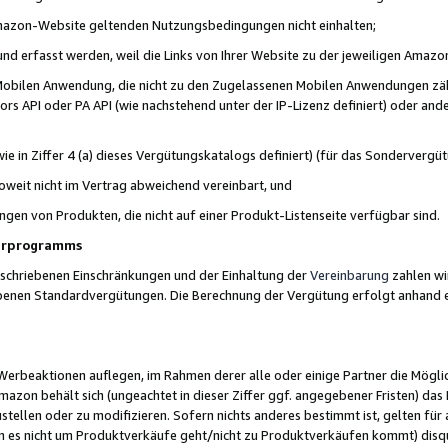
 Amazon-Website geltenden Nutzungsbedingungen nicht einhalten;
t und erfasst werden, weil die Links von Ihrer Website zu der jeweiligen Am
 Mobilen Anwendung, die nicht zu den Zugelassenen Mobilen Anwendungen zählt
s API oder PA API (wie nachstehend unter der IP-Lizenz definiert) oder ander
ie in Ziffer 4 (a) dieses Vergütungskatalogs definiert) (für das Sonderverg
weit nicht im Vertrag abweichend vereinbart, und
ngen von Produkten, die nicht auf einer Produkt-Listenseite verfügbar sind.
nerprogramms
eschriebenen Einschränkungen und der Einhaltung der
Vereinbarung
zahlen wir
ebenen Standardvergütungen. Die Berechnung der Vergütung erfolgt anhand e
beaktionen auflegen, im Rahmen derer alle oder einige Partner die Möglichk
Amazon behält sich (ungeachtet in dieser Ziffer ggf. angegebener Fristen) d
ustellen oder zu modifizieren. Sofern nichts anderes bestimmt ist, gelten 
s nicht um Produktverkäufe geht/nicht zu Produktverkäufen kommt) disqua