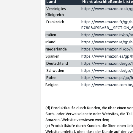
Land
Nicht abschließende List
Vereinigtes
https://www.amazon.co.uk/
Königreich
Frankreich
https://www.amazon.fr/gp/
E78834F9BA58__SECTION_
Italien
https://www.amazon.it/gp/h
Irland
https://www.amazon.ie/gp/
Niederlande
https://www.amazon.nl/gp/
Spanien
https://www.amazon.es/gp/
Deutschland
https://www.amazon.de/gp/
Schweden
https://www.amazon.de/gp/
Polen
https://www.amazon.pl/gp/
Belgien
https://www.amazon.com.be
(d) Produktkäufe durch Kunden, die über einen vo
Such- oder Verweisdienste oder Websites, die Teil
Amazon-Website verwiesen werden;
(e) Produktkäufe durch Kunden, die über einen Li
Website umleitet, ohne dass der Kunde auf der zw