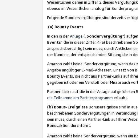
Wesentlichen denen in Ziffer 2 dieses Vergütung
ebenso im Wesentlichen analog für Sonderprogr
Folgende Sondervergütungen sind derzeit verfüg
(a) Bounty Events
In den in der
Anlage
(„
Sondervergütung
“) aufge
Events
“ die in dieser Ziffer 4 (a) beschriebenen 
anspruchsberechtigt sein muss, durch Anklicken ei
der Kunde in der entsprechenden Sitzung die in d
Amazon zahlt keine Sondervergütung, wenn das z
Angabe ungültiger E-Mail-Adressen, Einsatz von B
Bounty Events, die nicht aus Partner-Links auf Ihre
gegeben ist oder ein Verstoß oder Missbrauch vorl
Partner-Links auf die in der Anlage aufgeführte
die Teilnahme am Partnerprogramm
erlaubt.
(b) Bonus-Ereignisse
Bonusereignisse sind in au
beschriebenen Sondervergütungen in Verbindung m
sein muss, durch einen Partner-Link auf Ihrer We
Bonusaktion durchführt.
Amazon zahlt keine Sondervergütung, wenn ein Bon