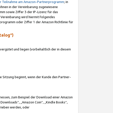
ur Teilnahme am Amazon-Partnerprogramm
; in
 ihnen in der Vereinbarung zugewiesene
m sowie Ziffer 3 der IP-Lizenz für das
 Vereinbarung wird hiermit Folgendes
programm oder Ziffer 1 der Amazon Richtlinie für
talog“)
ergütet und liegen (vorbehaltlich der in diesem
i die Sitzung beginnt, wenn der Kunde den Partner-
Ermessen, zum Beispiel der Download einer Amazon
 Downloads“, „Amazon Coin“, „Kindle Books“,
trieben werden, oder