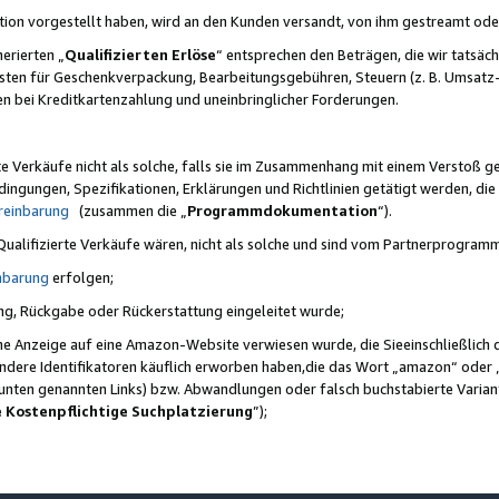
ktion vorgestellt haben, wird an den Kunden versandt, von ihm gestreamt od
erierten „
Qualifizierten Erlöse
“ entsprechen den Beträgen, die wir tatsäch
sten für Geschenkverpackung, Bearbeitungsgebühren, Steuern (z. B. Umsatz-
en bei Kreditkartenzahlung und uneinbringlicher Forderungen.
e Verkäufe nicht als solche, falls sie im Zusammenhang mit einem Verstoß 
ungen, Spezifikationen, Erklärungen und Richtlinien getätigt werden, die 
reinbarung
(zusammen die „
Programmdokumentation
“).
 Qualifizierte Verkäufe wären, nicht als solche und sind vom Partnerprogra
nbarung
erfolgen;
ung, Rückgabe oder Rückerstattung eingeleitet wurde;
ine Anzeige auf eine Amazon-Website verwiesen wurde, die Sieeinschließlich
ndere Identifikatoren käuflich erworben haben,die das Wort „amazon“ oder 
e unten genannten Links) bzw. Abwandlungen oder falsch buchstabierte Varia
e Kostenpflichtige Suchplatzierung
”);