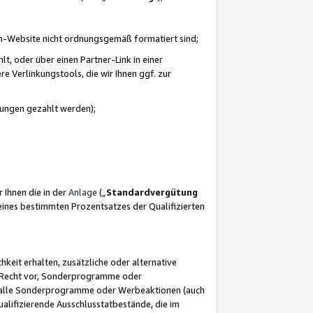
azon-Website nicht ordnungsgemäß formatiert sind;
, oder über einen Partner-Link in einer
e Verlinkungstools, die wir Ihnen ggf. zur
ütungen gezahlt werden);
 Ihnen die in der
Anlage
(„
Standardvergütung
ines bestimmten Prozentsatzes der Qualifizierten
eit erhalten, zusätzliche oder alternative
as Recht vor, Sonderprogramme oder
für alle Sonderprogramme oder Werbeaktionen (auch
lifizierende Ausschlusstatbestände, die im