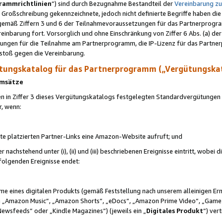
rammrichtlinien
“) sind durch Bezugnahme Bestandteil der
Vereinbarung z
Großschreibung gekennzeichnete, jedoch nicht definierte Begriffe haben die
 gemäß Ziffern 3 und 6 der Teilnahmevoraussetzungen für das Partnerprogram
nbarung fort. Vorsorglich und ohne Einschränkung von Ziffer 6 Abs. (a) der
ungen für die Teilnahme am Partnerprogramm, die IP-Lizenz für das Partner
rstoß gegen die Vereinbarung.
ungskatalog für das Partnerprogramm („Vergütungska
 Umsätze
n in Ziffer 3 dieses Vergütungskatalogs festgelegten Standardvergütungen v
r, wenn:
ite platzierten Partner-Links eine Amazon-Website aufruft; und
r nachstehend unter (i), (ii) und (iii) beschriebenen Ereignisse eintritt, wobe
 folgenden Ereignisse endet:
hme eines digitalen Produkts (gemäß Feststellung nach unserem alleinigen 
 „Amazon Music“, „Amazon Shorts“, „eDocs“, „Amazon Prime Video“, „Game
Newsfeeds“ oder „Kindle Magazines“) (jeweils ein „
Digitales Produkt
“) ver