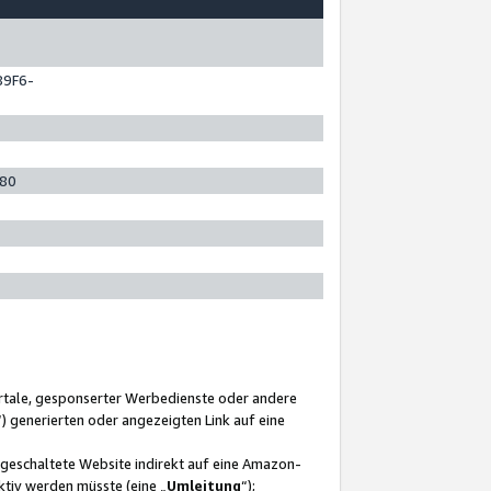
89F6-
280
ortale, gesponserter Werbedienste oder andere
“) generierten oder angezeigten Link auf eine
ngeschaltete Website indirekt auf eine Amazon-
ktiv werden müsste (eine „
Umleitung
“);