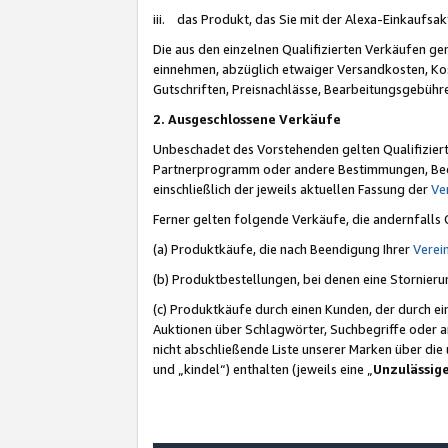
iii. das Produkt, das Sie mit der Alexa-Einkaufsa
Die aus den einzelnen Qualifizierten Verkäufen gen
einnehmen, abzüglich etwaiger Versandkosten, Ko
Gutschriften, Preisnachlässe, Bearbeitungsgebühr
2. Ausgeschlossene Verkäufe
Unbeschadet des Vorstehenden gelten Qualifiziert
Partnerprogramm oder andere Bestimmungen, Beding
einschließlich der jeweils aktuellen Fassung der
Ve
Ferner gelten folgende Verkäufe, die andernfalls
(a) Produktkäufe, die nach Beendigung Ihrer
Verei
(b) Produktbestellungen, bei denen eine Stornier
(c) Produktkäufe durch einen Kunden, der durch e
Auktionen über Schlagwörter, Suchbegriffe oder a
nicht abschließende Liste unserer Marken über di
und „kindel“) enthalten (jeweils eine „
Unzulässig