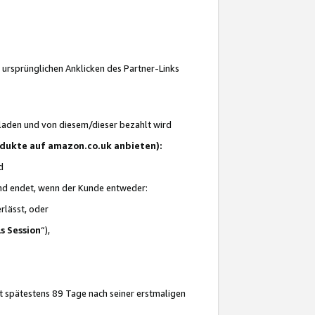
 ursprünglichen Anklicken des Partner-Links
laden und von diesem/dieser bezahlt wird
rodukte auf amazon.co.uk anbieten):
d
 und endet, wenn der Kunde entweder:
erlässt, oder
ls Session
“),
t spätestens 89 Tage nach seiner erstmaligen