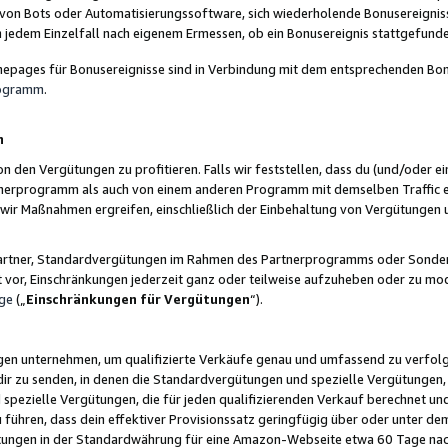
 von Bots oder Automatisierungssoftware, sich wiederholende Bonusereignisse
n jedem Einzelfall nach eigenem Ermessen, ob ein Bonusereignis stattgefund
epages für Bonusereignisse sind in Verbindung mit dem entsprechenden Bonu
rogramm
.
n
den Vergütungen zu profitieren. Falls wir feststellen, dass du (und/oder ein
erprogramm als auch von einem anderen Programm mit demselben Traffic ei
n wir Maßnahmen ergreifen, einschließlich der Einbehaltung von Vergütunge
r Partner, Standardvergütungen im Rahmen des Partnerprogramms oder Sonde
ht vor, Einschränkungen jederzeit ganz oder teilweise aufzuheben oder zu mod
ge
(„
Einschränkungen für Vergütungen
“).
ngen unternehmen, um qualifizierte Verkäufe genau und umfassend zu verfol
dir zu senden, in denen die Standardvergütungen und spezielle Vergütungen, 
pezielle Vergütungen, die für jeden qualifizierenden Verkauf berechnet un
 führen, dass dein effektiver Provisionssatz geringfügig über oder unter dem
ungen in der Standardwährung für eine Amazon-Webseite etwa 60 Tage nach