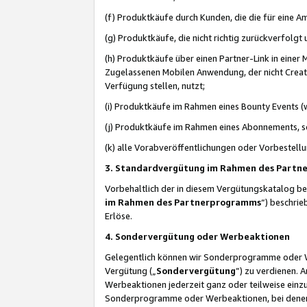
(f) Produktkäufe durch Kunden, die die für eine
(g) Produktkäufe, die nicht richtig zurückverfolg
(h) Produktkäufe über einen Partner-Link in einer
Zugelassenen Mobilen Anwendung, der nicht Creator
Verfügung stellen, nutzt;
(i) Produktkäufe im Rahmen eines Bounty Events (w
(j) Produktkäufe im Rahmen eines Abonnements, so
(k) alle Vorabveröffentlichungen oder Vorbestellu
3. Standardvergütung im Rahmen des Part
Vorbehaltlich der in diesem Vergütungskatalog b
im Rahmen des Partnerprogramms
“) beschri
Erlöse.
4. Sondervergütung oder Werbeaktionen
Gelegentlich können wir Sonderprogramme oder Wer
Vergütung („
Sondervergütung
”) zu verdienen. 
Werbeaktionen jederzeit ganz oder teilweise einz
Sonderprogramme oder Werbeaktionen, bei denen e