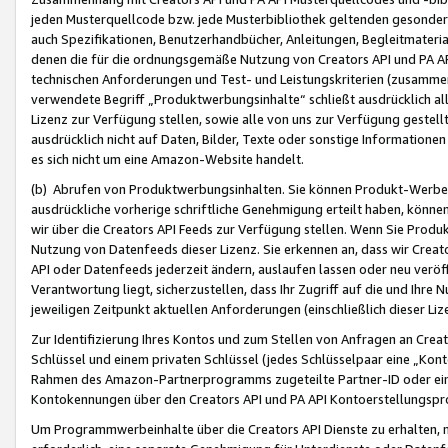
jeden Musterquellcode bzw. jede Musterbibliothek geltenden gesonder
auch Spezifikationen, Benutzerhandbücher, Anleitungen, Begleitmaterial
denen die für die ordnungsgemäße Nutzung von Creators API und PA A
technischen Anforderungen und Test- und Leistungskriterien (zusammen
verwendete Begriff „Produktwerbungsinhalte“ schließt ausdrücklich al
Lizenz zur Verfügung stellen, sowie alle von uns zur Verfügung gestel
ausdrücklich nicht auf Daten, Bilder, Texte oder sonstige Informatione
es sich nicht um eine Amazon-Website handelt.
(b) Abrufen von Produktwerbungsinhalten. Sie können Produkt-Werbein
ausdrückliche vorherige schriftliche Genehmigung erteilt haben, könn
wir über die Creators API Feeds zur Verfügung stellen. Wenn Sie Produk
Nutzung von Datenfeeds dieser Lizenz. Sie erkennen an, dass wir Creat
API oder Datenfeeds jederzeit ändern, auslaufen lassen oder neu veröffe
Verantwortung liegt, sicherzustellen, dass Ihr Zugriff auf die und Ihr
jeweiligen Zeitpunkt aktuellen Anforderungen (einschließlich dieser Liz
Zur Identifizierung Ihres Kontos und zum Stellen von Anfragen an Crea
Schlüssel und einem privaten Schlüssel (jedes Schlüsselpaar eine „Kon
Rahmen des Amazon-Partnerprogramms zugeteilte Partner-ID oder ein
Kontokennungen über den Creators API und PA API Kontoerstellungspro
Um Programmwerbeinhalte über die Creators API Dienste zu erhalten, m