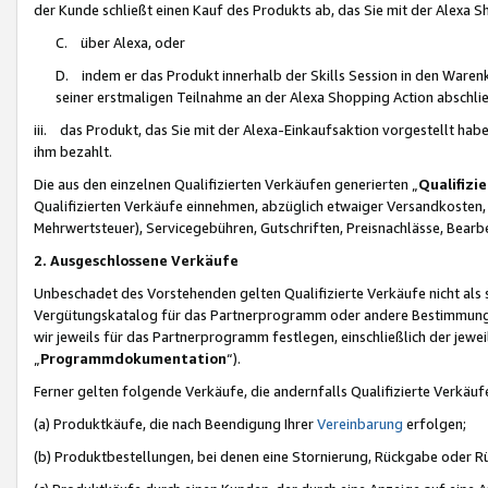
der Kunde schließt einen Kauf des Produkts ab, das Sie mit der Alexa 
C. über Alexa, oder
D. indem er das Produkt innerhalb der Skills Session in den Waren
seiner erstmaligen Teilnahme an der Alexa Shopping Action abschlie
iii. das Produkt, das Sie mit der Alexa-Einkaufsaktion vorgestellt ha
ihm bezahlt.
Die aus den einzelnen Qualifizierten Verkäufen generierten „
Qualifizi
Qualifizierten Verkäufe einnehmen, abzüglich etwaiger Versandkosten
Mehrwertsteuer), Servicegebühren, Gutschriften, Preisnachlässe, Bear
2. Ausgeschlossene Verkäufe
Unbeschadet des Vorstehenden gelten Qualifizierte Verkäufe nicht als
Vergütungskatalog für das Partnerprogramm oder andere Bestimmungen,
wir jeweils für das Partnerprogramm festlegen, einschließlich der jewe
„
Programmdokumentation
“).
Ferner gelten folgende Verkäufe, die andernfalls Qualifizierte Verkä
(a) Produktkäufe, die nach Beendigung Ihrer
Vereinbarung
erfolgen;
(b) Produktbestellungen, bei denen eine Stornierung, Rückgabe oder R