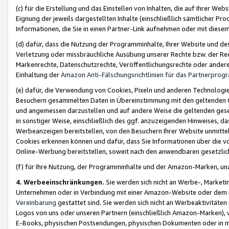
(c) für die Erstellung und das Einstellen von Inhalten, die auf Ihrer We
Eignung der jeweils dargestellten Inhalte (einschließlich sämtlicher 
Informationen, die Sie in einen Partner-Link aufnehmen oder mit diese
(d) dafür, dass die Nutzung der Programminhalte, Ihrer Website und des 
Verletzung oder missbräuchliche Ausübung unserer Rechte bzw. der Recht
Markenrechte, Datenschutzrechte, Veröffentlichungsrechte oder anderer
Einhaltung der
Amazon Anti-Fälschungsrichtlinien für das Partnerpro
(e) dafür, die Verwendung von Cookies, Pixeln und anderen Technologien
Besuchern gesammelten Daten in Übereinstimmung mit den geltenden Ge
und angemessen darzustellen und auf andere Weise die geltenden geset
in sonstiger Weise, einschließlich des ggf. anzuzeigenden Hinweises, d
Werbeanzeigen bereitstellen, von den Besuchern Ihrer Website unmitte
Cookies erkennen können und dafür, dass Sie Informationen über die v
Online-Werbung bereitstellen, soweit nach den anwendbaren gesetzlic
(f) für Ihre Nutzung, der Programminhalte und der Amazon-Marken, u
4. Werbeeinschränkungen.
Sie werden sich nicht an Werbe-, Market
Unternehmen oder in Verbindung mit einer Amazon-Website oder dem Pa
Vereinbarung
gestattet sind. Sie werden sich nicht an Werbeaktivitäten
Logos von uns oder unseren Partnern (einschließlich Amazon-Marken), 
E-Books, physischen Postsendungen, physischen Dokumenten oder in 