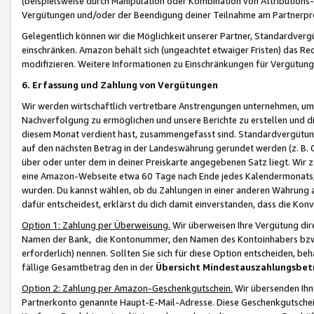
(beispielsweise durch Manipulation oder Kombination von Attributions-
Vergütungen und/oder der Beendigung deiner Teilnahme am Partnerp
Gelegentlich können wir die Möglichkeit unserer Partner, Standardv
einschränken. Amazon behält sich (ungeachtet etwaiger Fristen) das Re
modifizieren. Weitere Informationen zu Einschränkungen für Vergütung
6. Erfassung und Zahlung von Vergütungen
Wir werden wirtschaftlich vertretbare Anstrengungen unternehmen, um 
Nachverfolgung zu ermöglichen und unsere Berichte zu erstellen und di
diesem Monat verdient hast, zusammengefasst sind. Standardvergütung
auf den nächsten Betrag in der Landeswährung gerundet werden (z. B. C
über oder unter dem in deiner Preiskarte angegebenen Satz liegt. Wir
eine Amazon-Webseite etwa 60 Tage nach Ende jedes Kalendermonats, i
wurden. Du kannst wählen, ob du Zahlungen in einer anderen Währung
dafür entscheidest, erklärst du dich damit einverstanden, dass die K
Option 1: Zahlung per Überweisung.
Wir überweisen Ihre Vergütung dir
Namen der Bank, die Kontonummer, den Namen des Kontoinhabers bzw. a
erforderlich) nennen. Sollten Sie sich für diese Option entscheiden, be
fällige Gesamtbetrag den in der
Übersicht Mindestauszahlungsbet
Option 2: Zahlung per Amazon-Geschenkgutschein.
Wir übersenden Ihne
Partnerkonto genannte Haupt-E-Mail-Adresse. Diese Geschenkgutschei