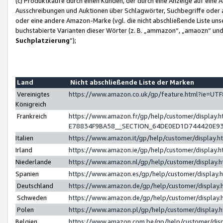
(c) Produktkäufe durch einen Kunden, der durch eine Anzeige auf eine 
Ausschreibungen und Auktionen über Schlagwörter, Suchbegriffe oder 
oder eine andere Amazon-Marke (vgl. die nicht abschließende Liste un
buchstabierte Varianten dieser Wörter (z. B. „ammazon“, „amaozn“ und „
Suchplatzierung
”);
Land
Nicht abschließende Liste der Marken
Vereinigtes
https://www.amazon.co.uk/gp/feature.html?ie=U
Königreich
Frankreich
https://www.amazon.fr/gp/help/customer/displa
E78834F9BA58__SECTION_64DE0ED1D744420E9
Italien
https://www.amazon.it/gp/help/customer/display
Irland
https://www.amazon.ie/gp/help/customer/displa
Niederlande
https://www.amazon.nl/gp/help/customer/display
Spanien
https://www.amazon.es/gp/help/customer/display
Deutschland
https://www.amazon.de/gp/help/customer/displa
Schweden
https://www.amazon.de/gp/help/customer/displa
Polen
https://www.amazon.pl/gp/help/customer/display
Belgien
https://www.amazon.com.be/gp/help/customer/d