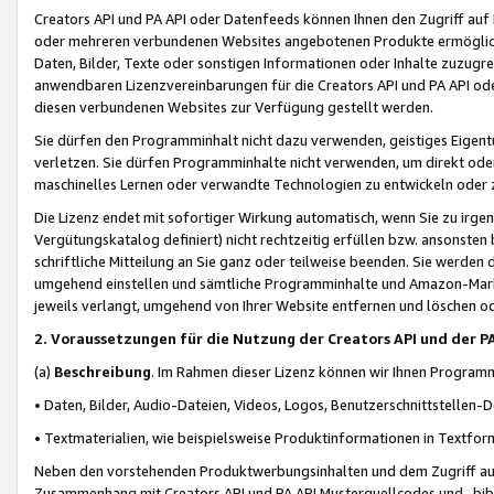
Creators API und PA API oder Datenfeeds können Ihnen den Zugriff auf D
oder mehreren verbundenen Websites angebotenen Produkte ermögliche
Daten, Bilder, Texte oder sonstigen Informationen oder Inhalte zuzugre
anwendbaren Lizenzvereinbarungen für die Creators API und PA API od
diesen verbundenen Websites zur Verfügung gestellt werden.
Sie dürfen den Programminhalt nicht dazu verwenden, geistiges Eigent
verletzen. Sie dürfen Programminhalte nicht verwenden, um direkt ode
maschinelles Lernen oder verwandte Technologien zu entwickeln oder zu
Die Lizenz endet mit sofortiger Wirkung automatisch, wenn Sie zu irg
Vergütungskatalog definiert) nicht rechtzeitig erfüllen bzw. ansonsten
schriftliche Mitteilung an Sie ganz oder teilweise beenden. Sie werden
umgehend einstellen und sämtliche Programminhalte und Amazon-Marke
jeweils verlangt, umgehend von Ihrer Website entfernen und löschen od
2. Voraussetzungen für die Nutzung der Creators API und der P
(a)
Beschreibung
. Im Rahmen dieser Lizenz können wir Ihnen Programmi
• Daten, Bilder, Audio-Dateien, Videos, Logos, Benutzerschnittstellen-
• Textmaterialien, wie beispielsweise Produktinformationen in Textfor
Neben den vorstehenden Produktwerbungsinhalten und dem Zugriff auf 
Zusammenhang mit Creators API und PA API Musterquellcodes und -bibli