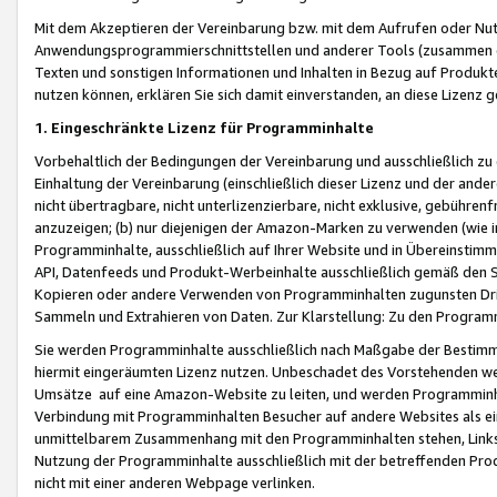
Mit dem Akzeptieren der Vereinbarung bzw. mit dem Aufrufen oder Nutz
Anwendungsprogrammierschnittstellen und anderer Tools (zusammen die
Texten und sonstigen Informationen und Inhalten in Bezug auf Produkte
nutzen können, erklären Sie sich damit einverstanden, an diese Lizenz 
1. Eingeschränkte Lizenz für Programminhalte
Vorbehaltlich der Bedingungen der Vereinbarung und ausschließlich z
Einhaltung der Vereinbarung (einschließlich dieser Lizenz und der ande
nicht übertragbare, nicht unterlizenzierbare, nicht exklusive, gebühren
anzuzeigen; (b) nur diejenigen der Amazon-Marken zu verwenden (wie in 
Programminhalte, ausschließlich auf Ihrer Website und in Übereinstimmu
API, Datenfeeds und Produkt-Werbeinhalte ausschließlich gemäß den Spe
Kopieren oder andere Verwenden von Programminhalten zugunsten Dri
Sammeln und Extrahieren von Daten. Zur Klarstellung: Zu den Program
Sie werden Programminhalte ausschließlich nach Maßgabe der Besti
hiermit eingeräumten Lizenz nutzen. Unbeschadet des Vorstehenden we
Umsätze auf eine Amazon-Website zu leiten, und werden Programminhal
Verbindung mit Programminhalten Besucher auf andere Websites als ein
unmittelbarem Zusammenhang mit den Programminhalten stehen, Links z
Nutzung der Programminhalte ausschließlich mit der betreffenden Pr
nicht mit einer anderen Webpage verlinken.