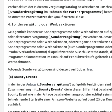
Vorbehaltlich der in diesem Vergütungskatalog beschriebenen Einschr
(„
Standardvergütung im Rahmen des Partnerprogramms
“) besc
bestimmten Prozentsatzes der Qualifizierten Erlöse.
4. Sondervergütung oder Werbeaktionen
Gelegentlich können wir Sonderprogramme oder Werbeaktionen auflegen,
oder alternative Vergütung („
Sondervergütung
”) zu verdienen. Amazo
Sonderprogramme oder Werbeaktionen jederzeit ganz oder teilweise einz
Sonderprogramme oder Werbeaktionen (auch Sonderprogramme oder We
Produktverkäufen kommt) disqualifizierende Ausschlusstatbestände, di
Programmdokumentation im Hinblick auf Produktverkäufe geltende E
Werbeaktionen.
Folgende Sondervergütungen sind derzeit verfügbar:
hier
.
(a) Bounty Events
In den in der
Anlage
(„
Sondervergütung
“) aufgeführten Ländern sind
Zusammenhang mit „
Bounty Events
“ die in dieser Ziffer 4 (a) besch
Bounty Event wie in der Anlage beschrieben anspruchsberechtigt sein mu
teilnehmende Startseite einer Amazon-Website aufruft und (2) der Kun
ausführt.
Amazon zahlt keine Sondervergütung, wenn das zugrundeliegende Boun