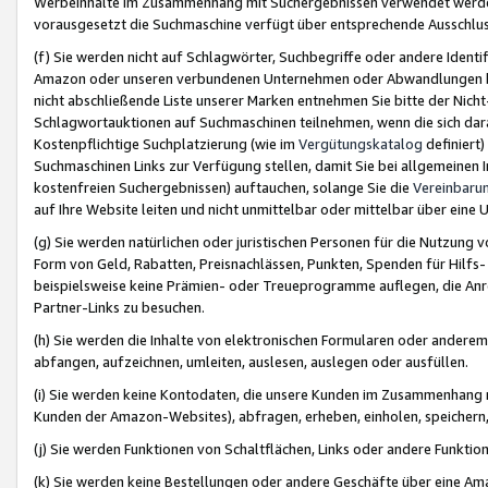
Werbeinhalte im Zusammenhang mit Suchergebnissen verwendet werden,
vorausgesetzt die Suchmaschine verfügt über entsprechende Ausschlu
(f) Sie werden nicht auf Schlagwörter, Suchbegriffe oder andere Ident
Amazon oder unseren verbundenen Unternehmen oder Abwandlungen bzw
nicht abschließende Liste unserer Marken entnehmen Sie bitte der Nich
Schlagwortauktionen auf Suchmaschinen teilnehmen, wenn die sich da
Kostenpflichtige Suchplatzierung (wie im
Vergütungskatalog
definiert
Suchmaschinen Links zur Verfügung stellen, damit Sie bei allgemeinen I
kostenfreien Suchergebnissen) auftauchen, solange Sie die
Vereinbaru
auf Ihre Website leiten und nicht unmittelbar oder mittelbar über eine
(g) Sie werden natürlichen oder juristischen Personen für die Nutzung 
Form von Geld, Rabatten, Preisnachlässen, Punkten, Spenden für Hilfs
beispielsweise keine Prämien- oder Treueprogramme auflegen, die Anrei
Partner-Links zu besuchen.
(h) Sie werden die Inhalte von elektronischen Formularen oder anderem M
abfangen, aufzeichnen, umleiten, auslesen, auslegen oder ausfüllen.
(i) Sie werden keine Kontodaten, die unsere Kunden im Zusammenhang 
Kunden der Amazon-Websites), abfragen, erheben, einholen, speichern,
(j) Sie werden Funktionen von Schaltflächen, Links oder andere Funkti
(k) Sie werden keine Bestellungen oder andere Geschäfte über eine Ama