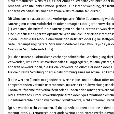
nicht mit anderen Websites als einer Amazon-Website verlinken oder i
Amazon-Website lenken (wobei jedoch Teile Ihrer Anwendung, die nich
anderen Websites als einer Amazon-Website enthalten dürfen).
(d) Ohne unsere ausdrückliche vorherige schriftliche Zustimmung werd
Nutzung mit einem Mobiltelefon oder sonstigen Mobilgerät entwickelt
(1) Websites, die nicht für die Nutzung mit solchen Geräten entwickelt
eine nicht für Mobilgeräte optimierte Website, die über einen Interne
in den
Richtlinie für Mobile Anwendungen
definiert, oder (3) Beistellge
Satellitenempfangsgeräte, Streaming-Video-Player, Blu-Ray-Player ode
Cast oder Vizio Internet-Apps).
(e) Ohne unsere ausdrückliche vorherige schriftliche Genehmigung dürfe
verwenden, um Produkt-Werbeinhalte zu aggregieren, zu analysieren, 
anderen Anwendungen, die für die Verwendung durch Personen oder Or
für die direkte Schulung oder Feinabstimmung eines maschinellen Lern
(f) Sie werden (i) nicht in irgendeiner Weise in die Funktionalität ode
entsprechenden Versuch unternehmen; (ii) keine Produktwerbungsinha
Kontaktaufnahme mit Verkäufern oder Kunden oder sonstiger Werbeaktiv
API, Datenfeeds, Produktwerbungsinhalten oder Spezifikationen erschei
Eigentumsrechte oder gewerblicher Schutzrechte, nicht entfernen, verd
(g) Sie werden nicht versuchen, (i) die Spezifikationen oder die in de
manipulieren, zu reparieren oder anderweitig abgeleitete Werke davon z