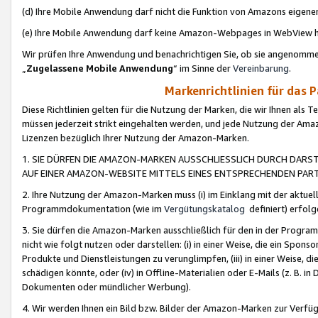
(d) Ihre Mobile Anwendung darf nicht die Funktion von Amazons eige
(e) Ihre Mobile Anwendung darf keine Amazon-Webpages in WebView 
Wir prüfen Ihre Anwendung und benachrichtigen Sie, ob sie angenomm
„
Zugelassene Mobile Anwendung
“ im Sinne der
Vereinbarung
.
Markenrichtlinien für das 
Diese Richtlinien gelten für die Nutzung der Marken, die wir Ihnen als 
müssen jederzeit strikt eingehalten werden, und jede Nutzung der Ama
Lizenzen bezüglich Ihrer Nutzung der Amazon-Marken.
1. SIE DÜRFEN DIE AMAZON-MARKEN AUSSCHLIESSLICH DURCH DARS
AUF EINER AMAZON-WEBSITE MITTELS EINES ENTSPRECHENDEN PART
2. Ihre Nutzung der Amazon-Marken muss (i) im Einklang mit der aktuells
Programmdokumentation (wie im
Vergütungskatalog
definiert) erfolg
3. Sie dürfen die Amazon-Marken ausschließlich für den in der Progr
nicht wie folgt nutzen oder darstellen: (i) in einer Weise, die ein Spo
Produkte und Dienstleistungen zu verunglimpfen, (iii) in einer Weise
schädigen könnte, oder (iv) in Offline-Materialien oder E-Mails (z. B.
Dokumenten oder mündlicher Werbung).
4. Wir werden Ihnen ein Bild bzw. Bilder der Amazon-Marken zur Verfüg