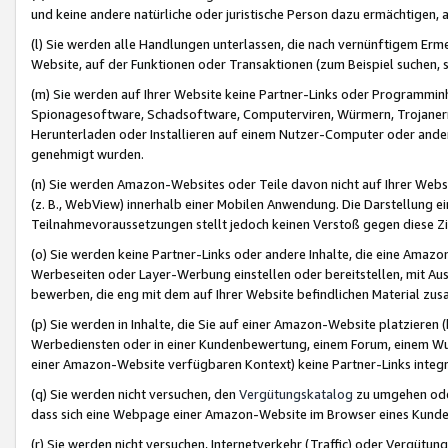
und keine andere natürliche oder juristische Person dazu ermächtigen, a
(l) Sie werden alle Handlungen unterlassen, die nach vernünftigem Erme
Website, auf der Funktionen oder Transaktionen (zum Beispiel suchen, s
(m) Sie werden auf Ihrer Website keine Partner-Links oder Programmin
Spionagesoftware, Schadsoftware, Computerviren, Würmern, Trojaner
Herunterladen oder Installieren auf einem Nutzer-Computer oder ande
genehmigt wurden.
(n) Sie werden Amazon-Websites oder Teile davon nicht auf Ihrer Websi
(z. B., WebView) innerhalb einer Mobilen Anwendung. Die Darstellung ein
Teilnahmevoraussetzungen stellt jedoch keinen Verstoß gegen diese Zif
(o) Sie werden keine Partner-Links oder andere Inhalte, die eine Am
Werbeseiten oder Layer-Werbung einstellen oder bereitstellen, mit Au
bewerben, die eng mit dem auf Ihrer Website befindlichen Material z
(p) Sie werden in Inhalte, die Sie auf einer Amazon-Website platzier
Werbediensten oder in einer Kundenbewertung, einem Forum, einem Wun
einer Amazon-Website verfügbaren Kontext) keine Partner-Links integr
(q) Sie werden nicht versuchen, den
Vergütungskatalog
zu umgehen oder
dass sich eine Webpage einer Amazon-Website im Browser eines Kunden 
(r) Sie werden nicht versuchen, Internetverkehr (Traffic) oder Vergü