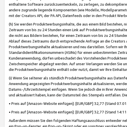
enthaltene Software zurückzuentwickeln, zu zerlegen, zu dekompilier
andere zugrunde liegende Komponenten (wie Modelle, Modellparameter
mit der Creators API, der PA API, Datenfeeds oder in den Produkt Werb
(h) Sie werden Produktwerbungsinhalte, die aus einem Bild bestehen, ni
Zeitraum von bis zu 24 Stunden einen Link auf Produktwerbungsinhalte
die nicht aus Bildern bestehen, für einen Zeitraum von bis zu 24 Stund
Ablauf dieses Zeitraums durch entsprechende Anfrage an die Creators 
Produktwerbungsinhalte aktualisieren und neu darstellen. Sofern wir Ih
Standardidentifikationsnummern (ASINs) für einen unbestimmten Zeitra
Kundenanwendung, dürfen unbeschadet des Vorstehenden Produktwerbu
Zwischenspeicher abgelegt werden. Auf unser Verlangen werden Sie un
die Produktwerbungsinhalte enthält oder nutzt, damit wir Ihre Einhalt
(i) Wenn Sie seltener als stündlich Produktwerbungsinhalte aus Datenfe
Anwendung angezeigten Produktwerbungsinhalte aktualisieren, werden 
Datums-/Uhrzeitstempel einfügen. Wenn Sie jedoch die in Ihrer Anwe
und aktualisiert haben, kann der Datumsteil des Stempels entfallen. Dies
• Preis auf [Amazon-Website einfügen]: [EUR/GBP] 32,77 (Stand 07.01.
• Preis auf [Amazon-Website einfügen]: [EUR/GBP] 32,77 (Stand 14:11 
Außerdem müssen Sie den folgenden Haftungsausschluss entweder neb
ein Pop-up-Fenster, ein Pop-up-Skript oder ein sonstiges vergleichba