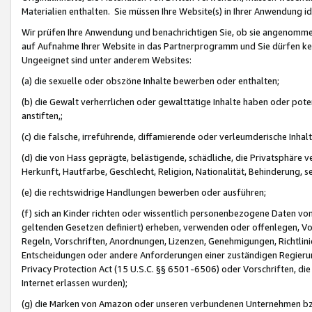
Materialien enthalten. Sie müssen Ihre Website(s) in Ihrer Anwendung ide
Wir prüfen Ihre Anwendung und benachrichtigen Sie, ob sie angenommen
auf Aufnahme Ihrer Website in das Partnerprogramm und Sie dürfen kei
Ungeeignet sind unter anderem Websites:
(a) die sexuelle oder obszöne Inhalte bewerben oder enthalten;
(b) die Gewalt verherrlichen oder gewalttätige Inhalte haben oder pot
anstiften,;
(c) die falsche, irreführende, diffamierende oder verleumderische Inha
(d) die von Hass geprägte, belästigende, schädliche, die Privatsphäre v
Herkunft, Hautfarbe, Geschlecht, Religion, Nationalität, Behinderung, 
(e) die rechtswidrige Handlungen bewerben oder ausführen;
(f) sich an Kinder richten oder wissentlich personenbezogene Daten vo
geltenden Gesetzen definiert) erheben, verwenden oder offenlegen, Vo
Regeln, Vorschriften, Anordnungen, Lizenzen, Genehmigungen, Richtlini
Entscheidungen oder andere Anforderungen einer zuständigen Regierung
Privacy Protection Act (15 U.S.C. §§ 6501-6506) oder Vorschriften, di
Internet erlassen wurden);
(g) die Marken von Amazon oder unseren verbundenen Unternehmen b