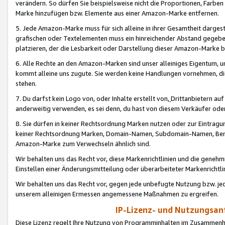
verändern. So dürfen Sie beispielsweise nicht die Proportionen, Farb
Marke hinzufügen bzw. Elemente aus einer Amazon-Marke entfernen.
5. Jede Amazon-Marke muss für sich alleine in ihrer Gesamtheit darge
grafischen oder Textelementen muss ein hinreichender Abstand gegebe
platzieren, der die Lesbarkeit oder Darstellung dieser Amazon-Marke b
6. Alle Rechte an den Amazon-Marken sind unser alleiniges Eigentum, 
kommt alleine uns zugute. Sie werden keine Handlungen vornehmen, 
stehen.
7. Du darfst kein Logo von, oder Inhalte erstellt von,
Drittanbietern au
anderweitig verwenden, es sei denn, du hast von diesem Verkäufer oder
8. Sie dürfen in keiner Rechtsordnung Marken nutzen oder zur Eintragu
keiner Rechtsordnung Marken, Domain-Namen, Subdomain-Namen, Benu
Amazon-Marke zum Verwechseln ähnlich sind.
Wir behalten uns das Recht vor, diese Markenrichtlinien und die gene
Einstellen einer Änderungsmitteilung oder überarbeiteter Markenricht
Wir behalten uns das Recht vor, gegen jede unbefugte Nutzung bzw. jede 
unserem alleinigen Ermessen angemessene Maßnahmen zu ergreifen.
IP-Lizenz- und Nutzungsan
Diese Lizenz regelt Ihre Nutzung von Programminhalten im Zusammen