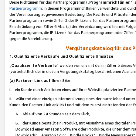
Diese Richtlinien für das Partnerprogramm („
Programmrichtlinien
“)
Partnerprogramm
; in diesen Programmrichtlinien verwendete und durch
der Vereinbarung zugewiesene Bedeutung. Die Rechte und Pflichten de
Partnerprogramm sowie Ziffer 3 der IP-Lizenz für das Partnerprogram
Einschränkung von Ziffer 6 Abs. (a) der Vereinbarung wird hiermit Fol
Partnerprogramm, die IP-Lizenz für das Partnerprogramm oder Ziffer 1
gegen die Vereinbarung.
Vergütungskatalog für das 
1. Qualifizierte Verkäufe und Qualifizierte Umsätze
„
Qualifizierte Verkäufe
“ werden von uns mit den in Ziffer 3 diese
(vorbehaltlich der in diesem Vergütungskatalog beschriebenen Ausnah
(a) Partner- Link auf Ihrer Site
:
i. ein Kunde durch Anklicken eines auf Ihrer Website platzierten Part
ii. während einer einzigen Internetsitzung eines der nachstehend unter (i)
Kunde den Partner-Link anklickt und mit dem zuerst eintretenden der f
A. Ablauf von 24 Stunden seit dem Klick,
B. der Kunde bestellt ein Produkt, mit Ausnahme eines digitalen P
Download einer Amazon Software oder Produkte, die unter dem N
Downloads“, „Amazon Coin“, „Kindle Books“, „Kindle Newspapers“, „