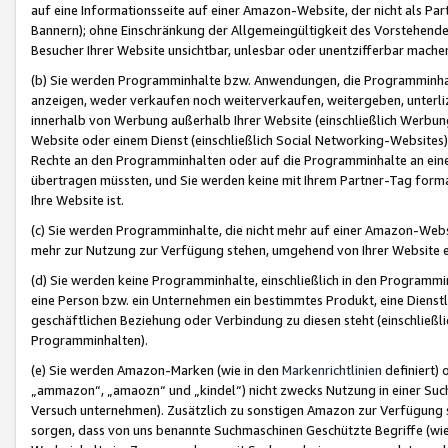
auf eine Informationsseite auf einer Amazon-Website, der nicht als Part
Bannern); ohne Einschränkung der Allgemeingültigkeit des Vorstehende
Besucher Ihrer Website unsichtbar, unlesbar oder unentzifferbar mache
(b) Sie werden Programminhalte bzw. Anwendungen, die Programminhalt
anzeigen, weder verkaufen noch weiterverkaufen, weitergeben, unterli
innerhalb von Werbung außerhalb Ihrer Website (einschließlich Werbun
Website oder einem Dienst (einschließlich Social Networking-Website
Rechte an den Programminhalten oder auf die Programminhalte an eine a
übertragen müssten, und Sie werden keine mit Ihrem Partner-Tag formati
Ihre Website ist.
(c) Sie werden Programminhalte, die nicht mehr auf einer Amazon-Websit
mehr zur Nutzung zur Verfügung stehen, umgehend von Ihrer Website e
(d) Sie werden keine Programminhalte, einschließlich in den Programmin
eine Person bzw. ein Unternehmen ein bestimmtes Produkt, eine Dienstle
geschäftlichen Beziehung oder Verbindung zu diesen steht (einschließli
Programminhalten).
(e) Sie werden Amazon-Marken (wie in den
Markenrichtlinien
definiert) 
„ammazon“, „amaozn“ und „kindel“) nicht zwecks Nutzung in einer Suc
Versuch unternehmen). Zusätzlich zu sonstigen Amazon zur Verfügung 
sorgen, dass von uns benannte Suchmaschinen Geschützte Begriffe (wie 