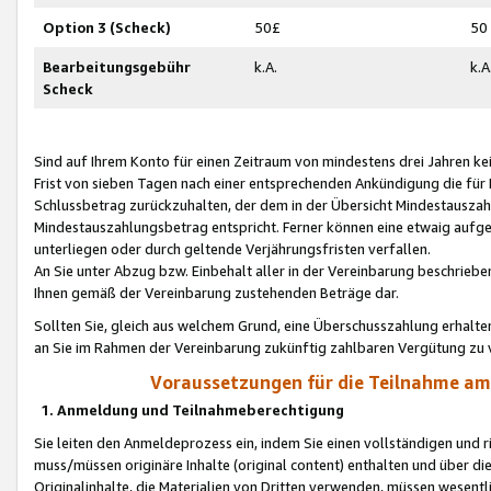
Option 3 (Scheck)
50£
50
Bearbeitungsgebühr
k.A.
k.A
Scheck
Sind auf Ihrem Konto für einen Zeitraum von mindestens drei Jahren kein
Frist von sieben Tagen nach einer entsprechenden Ankündigung die für
Schlussbetrag zurückzuhalten, der dem in der Übersicht Mindestausz
Mindestauszahlungsbetrag entspricht. Ferner können eine etwaig aufg
unterliegen oder durch geltende Verjährungsfristen verfallen.
An Sie unter Abzug bzw. Einbehalt aller in der Vereinbarung beschrieb
Ihnen gemäß der Vereinbarung zustehenden Beträge dar.
Sollten Sie, gleich aus welchem Grund, eine Überschusszahlung erhalte
an Sie im Rahmen der Vereinbarung zukünftig zahlbaren Vergütung zu 
Voraussetzungen für die Teilnahme a
1. Anmeldung und Teilnahmeberechtigung
Sie leiten den Anmeldeprozess ein, indem Sie einen vollständigen und 
muss/müssen originäre Inhalte (original content) enthalten und über d
Originalinhalte, die Materialien von Dritten verwenden, müssen wese