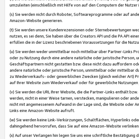
umzuleiten (einschließlich mit Hilfe von auf den Computern der Nutzer i
(s) Sie werden nicht durch Roboter, Softwareprogramme oder auf andere
Amazon-Website generieren.
(t) Sie werden unsere Kundenrezensionen oder Sternebewertungen wed
nutzen, es sei denn, Sie haben über die Creators API und die PA API e
erfüllen die in der Lizenz beschriebenen Voraussetzungen für die Nutzu
(u) Sie werden weder unmittelbar noch mittelbar über Partner-Links P
oder zu Nutzung durch eine andere natürliche oder juristische Person,
Geschäftspartnern nicht gestatten bzw. diese nicht dazu auffordern od
andere natürliche oder juristische Person, unmittelbar oder mittelbar
zu Wiederverkaufs- oder gewerblichen Zwecken (gleich welcher Art) 
auf Ihrer Website zum Wiederverkauf oder für gewerbliche Nutzungen 
(v) Sie werden die URL Ihrer Website, die die Partner-Links enthält b
werden, nicht in einer Weise tarnen, verstecken, manipulieren oder and
nicht mit angemessenem Aufwand in der Lage sind, die Website oder A
Links eine Amazon-Website aufruft.
(w) Sie werden keine Link-Verkürzungen, Schaltflächen, Hyperlinks ode
dahingehend hervorrufen, dass Sie auf eine Amazon-Website verlinken
(x) Auf unser Verlangen hin legen Sie uns eine schriftliche Bestätigung