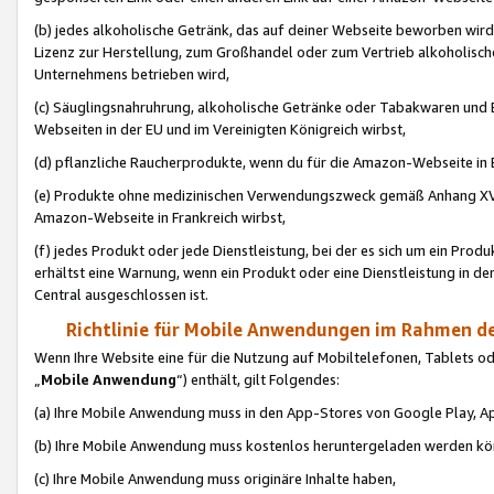
(b) jedes alkoholische Getränk, das auf deiner Webseite beworben wird
Lizenz zur Herstellung, zum Großhandel oder zum Vertrieb alkoholisch
Unternehmens betrieben wird,
(c) Säuglingsnahruhrung, alkoholische Getränke oder Tabakwaren und E
Webseiten in der EU und im Vereinigten Königreich wirbst,
(d) pflanzliche Raucherprodukte, wenn du für die Amazon-Webseite in B
(e) Produkte ohne medizinischen Verwendungszweck gemäß Anhang XVI 
Amazon-Webseite in Frankreich wirbst,
(f) jedes Produkt oder jede Dienstleistung, bei der es sich um ein Prod
erhältst eine Warnung, wenn ein Produkt oder eine Dienstleistung in de
Central ausgeschlossen ist.
Richtlinie für Mobile Anwendungen im Rahmen de
Wenn Ihre Website eine für die Nutzung auf Mobiltelefonen, Tablets 
„
Mobile Anwendung
“) enthält, gilt Folgendes:
(a) Ihre Mobile Anwendung muss in den App-Stores von Google Play, A
(b) Ihre Mobile Anwendung muss kostenlos heruntergeladen werden könn
(c) Ihre Mobile Anwendung muss originäre Inhalte haben,