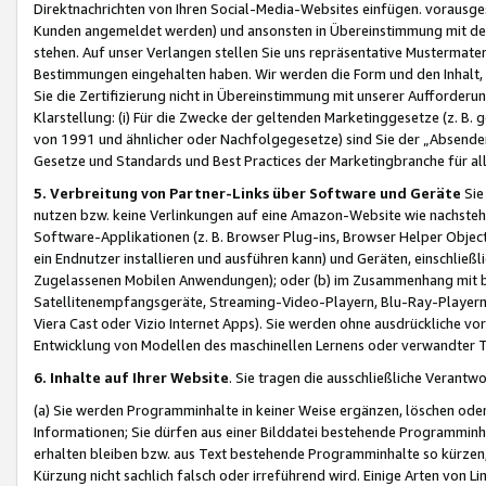
Direktnachrichten von Ihren Social-Media-Websites einfügen. vorausg
Kunden angemeldet werden) und ansonsten in Übereinstimmung mit der
stehen. Auf unser Verlangen stellen Sie uns repräsentative Mustermater
Bestimmungen eingehalten haben. Wir werden die Form und den Inhalt, di
Sie die Zertifizierung nicht in Übereinstimmung mit unserer Aufforderu
Klarstellung: (i) Für die Zwecke der geltenden Marketinggesetze (z. 
von 1991 und ähnlicher oder Nachfolgegesetze) sind Sie der „Absender“ j
Gesetze und Standards und Best Practices der Marketingbranche für 
5. Verbreitung von Partner-Links über Software und Geräte
Sie
nutzen bzw. keine Verlinkungen auf eine Amazon-Website wie nachsteh
Software-Applikationen (z. B. Browser Plug-ins, Browser Helper Objec
ein Endnutzer installieren und ausführen kann) und Geräten, einschlie
Zugelassenen Mobilen Anwendungen); oder (b) im Zusammenhang mit bzw.
Satellitenempfangsgeräte, Streaming-Video-Playern, Blu-Ray-Playern 
Viera Cast oder Vizio Internet Apps). Sie werden ohne ausdrückliche v
Entwicklung von Modellen des maschinellen Lernens oder verwandter 
6. Inhalte auf Ihrer Website
. Sie tragen die ausschließliche Verantwo
(a) Sie werden Programminhalte in keiner Weise ergänzen, löschen oder
Informationen; Sie dürfen aus einer Bilddatei bestehende Programminhal
erhalten bleiben bzw. aus Text bestehende Programminhalte so kürzen, 
Kürzung nicht sachlich falsch oder irreführend wird. Einige Arten von L