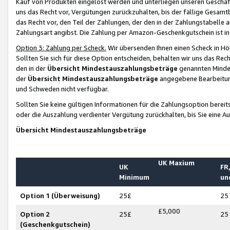
Kauf von Produkten eingelöst werden und unterliegen unseren Geschäf
uns das Recht vor, Vergütungen zurückzuhalten, bis der fällige Gesamt
das Recht vor, den Teil der Zahlungen, der den in der Zahlungstabelle 
Zahlungsart angibst. Die Zahlung per Amazon-Geschenkgutschein ist in
Option 3: Zahlung per Scheck.
Wir übersenden Ihnen einen Scheck in Höh
Sollten Sie sich für diese Option entscheiden, behalten wir uns das Rec
den in der
Übersicht Mindestauszahlungsbeträge
genannten Mindest
der
Übersicht Mindestauszahlungsbeträge
angegebene Bearbeitung
und Schweden nicht verfügbar.
Sollten Sie keine gültigen Informationen für die Zahlungsoption bereit
oder die Auszahlung verdienter Vergütung zurückhalten, bis Sie eine A
Übersicht Mindestauszahlungsbeträge
UK Maxium
UK
FR,
Minimum
un
Option 1 (Überweisung)
25£
25
£5,000
Option 2
25£
25
(Geschenkgutschein)