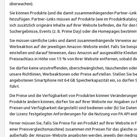
überwachen).
Sie können Produkte (und die damit zusammenhängenden Partner-Links)
hinzufügen. Partner-Links müssen auf Produkte (wie im Produktkatalog de
sich zusätzlich originäre Inhalte auf Ihrer Website befinden, die für 
Suchergebnisse, Events (z. B. Prime Day) oder die Homepages bestimmte
Sie müssen sämtliche Links und damit zusammenhängende Verweise auf z
Werbeaktion auf der jeweiligen Amazon-Website endet. Falls Sie beisp
einstellen und darauf hinweisen, dass Amazon auf ausgewählte Kleidun
Preisnachlass in Höhe von 15 % von Ihrer Website entfernen, sobald di
Sie dürfen keine unzutreffenden, überschwänglichen, täuschenden od
unsere Richtlinien, Werbeaktionen oder Preise aufstellen. Stellen Sie 
angebotenen Smartphone mit 64 GB Speicherkapazität ein, so dürfen S
führt.
Die Preise und die Verfügbarkeit von Produkten können Veränderungen 
Produkte ändern können, dürfen Sie auf Ihrer Website nur Angaben zu P
Preisen und Verfügbarkeit dargestellt sind bedienen oder (b) Sie Daten
der Lizenz festgelegten Anforderungen für die Nutzung von PA API einh
Ferner müssen Sie, falls Sie Preise für ein Produkt auf Ihrer Website in 
einer Preisvergleichsmaschine) zusammen mit Preisen für das gleiche o
außerhalb der Amazon-Website angeboten werden, jeweils den niedrigst