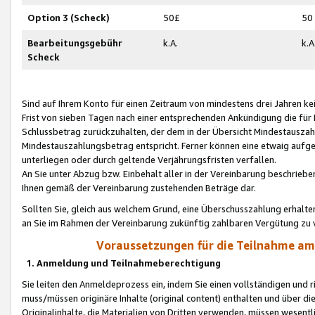
Option 3 (Scheck)
50£
50
Bearbeitungsgebühr
k.A.
k.A
Scheck
Sind auf Ihrem Konto für einen Zeitraum von mindestens drei Jahren kein
Frist von sieben Tagen nach einer entsprechenden Ankündigung die für
Schlussbetrag zurückzuhalten, der dem in der Übersicht Mindestausz
Mindestauszahlungsbetrag entspricht. Ferner können eine etwaig aufg
unterliegen oder durch geltende Verjährungsfristen verfallen.
An Sie unter Abzug bzw. Einbehalt aller in der Vereinbarung beschrieb
Ihnen gemäß der Vereinbarung zustehenden Beträge dar.
Sollten Sie, gleich aus welchem Grund, eine Überschusszahlung erhalte
an Sie im Rahmen der Vereinbarung zukünftig zahlbaren Vergütung zu 
Voraussetzungen für die Teilnahme a
1. Anmeldung und Teilnahmeberechtigung
Sie leiten den Anmeldeprozess ein, indem Sie einen vollständigen und 
muss/müssen originäre Inhalte (original content) enthalten und über d
Originalinhalte, die Materialien von Dritten verwenden, müssen wese