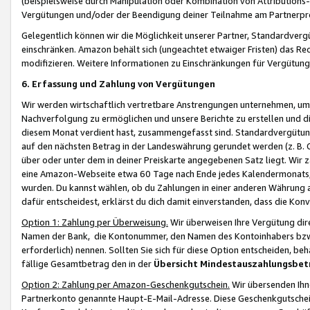
(beispielsweise durch Manipulation oder Kombination von Attributions-
Vergütungen und/oder der Beendigung deiner Teilnahme am Partnerp
Gelegentlich können wir die Möglichkeit unserer Partner, Standardv
einschränken. Amazon behält sich (ungeachtet etwaiger Fristen) das Re
modifizieren. Weitere Informationen zu Einschränkungen für Vergütung
6. Erfassung und Zahlung von Vergütungen
Wir werden wirtschaftlich vertretbare Anstrengungen unternehmen, um 
Nachverfolgung zu ermöglichen und unsere Berichte zu erstellen und di
diesem Monat verdient hast, zusammengefasst sind. Standardvergütung
auf den nächsten Betrag in der Landeswährung gerundet werden (z. B. C
über oder unter dem in deiner Preiskarte angegebenen Satz liegt. Wir
eine Amazon-Webseite etwa 60 Tage nach Ende jedes Kalendermonats, i
wurden. Du kannst wählen, ob du Zahlungen in einer anderen Währung
dafür entscheidest, erklärst du dich damit einverstanden, dass die K
Option 1: Zahlung per Überweisung.
Wir überweisen Ihre Vergütung dir
Namen der Bank, die Kontonummer, den Namen des Kontoinhabers bzw. a
erforderlich) nennen. Sollten Sie sich für diese Option entscheiden, be
fällige Gesamtbetrag den in der
Übersicht Mindestauszahlungsbet
Option 2: Zahlung per Amazon-Geschenkgutschein.
Wir übersenden Ihne
Partnerkonto genannte Haupt-E-Mail-Adresse. Diese Geschenkgutschei