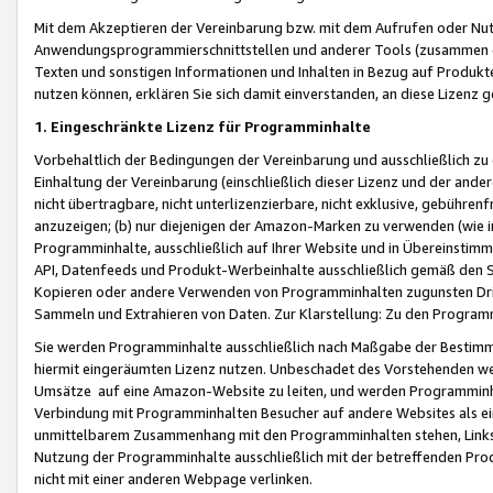
Mit dem Akzeptieren der Vereinbarung bzw. mit dem Aufrufen oder Nutz
Anwendungsprogrammierschnittstellen und anderer Tools (zusammen die
Texten und sonstigen Informationen und Inhalten in Bezug auf Produkte
nutzen können, erklären Sie sich damit einverstanden, an diese Lizenz 
1. Eingeschränkte Lizenz für Programminhalte
Vorbehaltlich der Bedingungen der Vereinbarung und ausschließlich z
Einhaltung der Vereinbarung (einschließlich dieser Lizenz und der ande
nicht übertragbare, nicht unterlizenzierbare, nicht exklusive, gebühren
anzuzeigen; (b) nur diejenigen der Amazon-Marken zu verwenden (wie in 
Programminhalte, ausschließlich auf Ihrer Website und in Übereinstimmu
API, Datenfeeds und Produkt-Werbeinhalte ausschließlich gemäß den Spe
Kopieren oder andere Verwenden von Programminhalten zugunsten Dri
Sammeln und Extrahieren von Daten. Zur Klarstellung: Zu den Program
Sie werden Programminhalte ausschließlich nach Maßgabe der Besti
hiermit eingeräumten Lizenz nutzen. Unbeschadet des Vorstehenden we
Umsätze auf eine Amazon-Website zu leiten, und werden Programminhal
Verbindung mit Programminhalten Besucher auf andere Websites als ein
unmittelbarem Zusammenhang mit den Programminhalten stehen, Links z
Nutzung der Programminhalte ausschließlich mit der betreffenden Pr
nicht mit einer anderen Webpage verlinken.