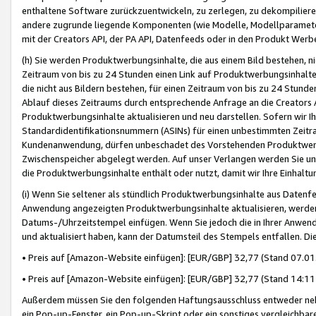
enthaltene Software zurückzuentwickeln, zu zerlegen, zu dekompilier
andere zugrunde liegende Komponenten (wie Modelle, Modellparameter
mit der Creators API, der PA API, Datenfeeds oder in den Produkt Werb
(h) Sie werden Produktwerbungsinhalte, die aus einem Bild bestehen, ni
Zeitraum von bis zu 24 Stunden einen Link auf Produktwerbungsinhalte
die nicht aus Bildern bestehen, für einen Zeitraum von bis zu 24 Stund
Ablauf dieses Zeitraums durch entsprechende Anfrage an die Creators 
Produktwerbungsinhalte aktualisieren und neu darstellen. Sofern wir Ih
Standardidentifikationsnummern (ASINs) für einen unbestimmten Zeitra
Kundenanwendung, dürfen unbeschadet des Vorstehenden Produktwerbu
Zwischenspeicher abgelegt werden. Auf unser Verlangen werden Sie un
die Produktwerbungsinhalte enthält oder nutzt, damit wir Ihre Einhalt
(i) Wenn Sie seltener als stündlich Produktwerbungsinhalte aus Datenfe
Anwendung angezeigten Produktwerbungsinhalte aktualisieren, werden 
Datums-/Uhrzeitstempel einfügen. Wenn Sie jedoch die in Ihrer Anwe
und aktualisiert haben, kann der Datumsteil des Stempels entfallen. Dies
• Preis auf [Amazon-Website einfügen]: [EUR/GBP] 32,77 (Stand 07.01.
• Preis auf [Amazon-Website einfügen]: [EUR/GBP] 32,77 (Stand 14:11 
Außerdem müssen Sie den folgenden Haftungsausschluss entweder neb
ein Pop-up-Fenster, ein Pop-up-Skript oder ein sonstiges vergleichba