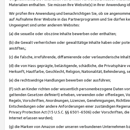
Materialien enthalten. Sie müssen Ihre Website(s) in Ihrer Anwendung ide
Wir prüfen Ihre Anwendung und benachrichtigen Sie, ob sie angenommen
auf Aufnahme Ihrer Website in das Partnerprogramm und Sie dürfen kei
Ungeeignet sind unter anderem Websites:
(a) die sexuelle oder obszöne Inhalte bewerben oder enthalten;
(b) die Gewalt verherrlichen oder gewalttätige Inhalte haben oder pot
anstiften,;
(c) die falsche, irreführende, diffamierende oder verleumderische Inha
(d) die von Hass geprägte, belästigende, schädliche, die Privatsphäre v
Herkunft, Hautfarbe, Geschlecht, Religion, Nationalität, Behinderung, 
(e) die rechtswidrige Handlungen bewerben oder ausführen;
(f) sich an Kinder richten oder wissentlich personenbezogene Daten vo
geltenden Gesetzen definiert) erheben, verwenden oder offenlegen, Vo
Regeln, Vorschriften, Anordnungen, Lizenzen, Genehmigungen, Richtlini
Entscheidungen oder andere Anforderungen einer zuständigen Regierung
Privacy Protection Act (15 U.S.C. §§ 6501-6506) oder Vorschriften, di
Internet erlassen wurden);
(g) die Marken von Amazon oder unseren verbundenen Unternehmen b