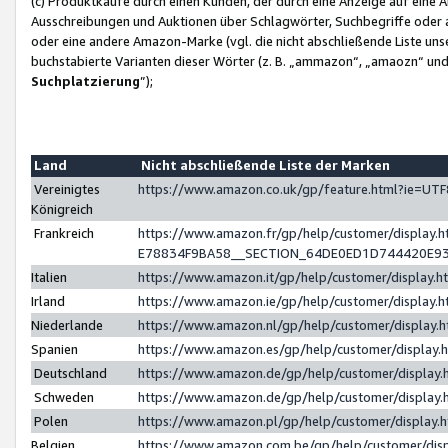
(c) Produktkäufe durch einen Kunden, der durch eine Anzeige auf eine 
Ausschreibungen und Auktionen über Schlagwörter, Suchbegriffe oder 
oder eine andere Amazon-Marke (vgl. die nicht abschließende Liste un
buchstabierte Varianten dieser Wörter (z. B. „ammazon“, „amaozn“ und „
Suchplatzierung
”);
Land
Nicht abschließende Liste der Marken
Vereinigtes
https://www.amazon.co.uk/gp/feature.html?ie=U
Königreich
Frankreich
https://www.amazon.fr/gp/help/customer/displa
E78834F9BA58__SECTION_64DE0ED1D744420E9
Italien
https://www.amazon.it/gp/help/customer/display
Irland
https://www.amazon.ie/gp/help/customer/displa
Niederlande
https://www.amazon.nl/gp/help/customer/display
Spanien
https://www.amazon.es/gp/help/customer/display
Deutschland
https://www.amazon.de/gp/help/customer/displa
Schweden
https://www.amazon.de/gp/help/customer/displa
Polen
https://www.amazon.pl/gp/help/customer/display
Belgien
https://www.amazon.com.be/gp/help/customer/d