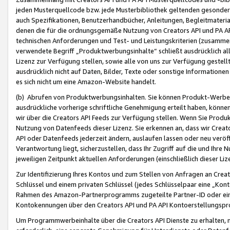
jeden Musterquellcode bzw. jede Musterbibliothek geltenden gesonder
auch Spezifikationen, Benutzerhandbücher, Anleitungen, Begleitmaterial
denen die für die ordnungsgemäße Nutzung von Creators API und PA A
technischen Anforderungen und Test- und Leistungskriterien (zusammen
verwendete Begriff „Produktwerbungsinhalte“ schließt ausdrücklich al
Lizenz zur Verfügung stellen, sowie alle von uns zur Verfügung gestel
ausdrücklich nicht auf Daten, Bilder, Texte oder sonstige Informatione
es sich nicht um eine Amazon-Website handelt.
(b) Abrufen von Produktwerbungsinhalten. Sie können Produkt-Werbein
ausdrückliche vorherige schriftliche Genehmigung erteilt haben, könn
wir über die Creators API Feeds zur Verfügung stellen. Wenn Sie Produk
Nutzung von Datenfeeds dieser Lizenz. Sie erkennen an, dass wir Creat
API oder Datenfeeds jederzeit ändern, auslaufen lassen oder neu veröffe
Verantwortung liegt, sicherzustellen, dass Ihr Zugriff auf die und Ihr
jeweiligen Zeitpunkt aktuellen Anforderungen (einschließlich dieser Liz
Zur Identifizierung Ihres Kontos und zum Stellen von Anfragen an Crea
Schlüssel und einem privaten Schlüssel (jedes Schlüsselpaar eine „Kon
Rahmen des Amazon-Partnerprogramms zugeteilte Partner-ID oder ein
Kontokennungen über den Creators API und PA API Kontoerstellungspro
Um Programmwerbeinhalte über die Creators API Dienste zu erhalten, m