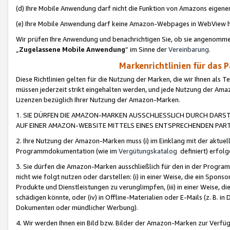
(d) Ihre Mobile Anwendung darf nicht die Funktion von Amazons eige
(e) Ihre Mobile Anwendung darf keine Amazon-Webpages in WebView 
Wir prüfen Ihre Anwendung und benachrichtigen Sie, ob sie angenomm
„
Zugelassene Mobile Anwendung
“ im Sinne der
Vereinbarung
.
Markenrichtlinien für das 
Diese Richtlinien gelten für die Nutzung der Marken, die wir Ihnen als 
müssen jederzeit strikt eingehalten werden, und jede Nutzung der Ama
Lizenzen bezüglich Ihrer Nutzung der Amazon-Marken.
1. SIE DÜRFEN DIE AMAZON-MARKEN AUSSCHLIESSLICH DURCH DARS
AUF EINER AMAZON-WEBSITE MITTELS EINES ENTSPRECHENDEN PART
2. Ihre Nutzung der Amazon-Marken muss (i) im Einklang mit der aktuells
Programmdokumentation (wie im
Vergütungskatalog
definiert) erfolg
3. Sie dürfen die Amazon-Marken ausschließlich für den in der Progr
nicht wie folgt nutzen oder darstellen: (i) in einer Weise, die ein Spo
Produkte und Dienstleistungen zu verunglimpfen, (iii) in einer Weise
schädigen könnte, oder (iv) in Offline-Materialien oder E-Mails (z. B.
Dokumenten oder mündlicher Werbung).
4. Wir werden Ihnen ein Bild bzw. Bilder der Amazon-Marken zur Verfüg