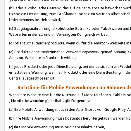
(b) jedes alkoholische Getränk, das auf deiner Webseite beworben wird
Lizenz zur Herstellung, zum Großhandel oder zum Vertrieb alkoholisch
Unternehmens betrieben wird,
(c) Säuglingsnahruhrung, alkoholische Getränke oder Tabakwaren und E
Webseiten in der EU und im Vereinigten Königreich wirbst,
(d) pflanzliche Raucherprodukte, wenn du für die Amazon-Webseite in B
(e) Produkte ohne medizinischen Verwendungszweck gemäß Anhang XVI 
Amazon-Webseite in Frankreich wirbst,
(f) jedes Produkt oder jede Dienstleistung, bei der es sich um ein Prod
erhältst eine Warnung, wenn ein Produkt oder eine Dienstleistung in de
Central ausgeschlossen ist.
Richtlinie für Mobile Anwendungen im Rahmen de
Wenn Ihre Website eine für die Nutzung auf Mobiltelefonen, Tablets 
„
Mobile Anwendung
“) enthält, gilt Folgendes:
(a) Ihre Mobile Anwendung muss in den App-Stores von Google Play, A
(b) Ihre Mobile Anwendung muss kostenlos heruntergeladen werden könn
(c) Ihre Mobile Anwendung muss originäre Inhalte haben,