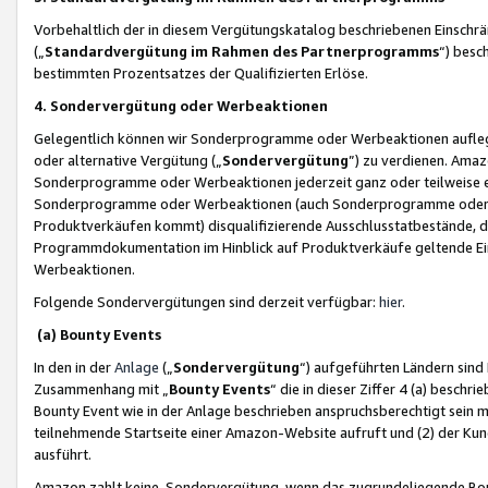
Vorbehaltlich der in diesem Vergütungskatalog beschriebenen Einschr
(„
Standardvergütung im Rahmen des Partnerprogramms
“) besc
bestimmten Prozentsatzes der Qualifizierten Erlöse.
4. Sondervergütung oder Werbeaktionen
Gelegentlich können wir Sonderprogramme oder Werbeaktionen auflegen,
oder alternative Vergütung („
Sondervergütung
”) zu verdienen. Amazo
Sonderprogramme oder Werbeaktionen jederzeit ganz oder teilweise einz
Sonderprogramme oder Werbeaktionen (auch Sonderprogramme oder We
Produktverkäufen kommt) disqualifizierende Ausschlusstatbestände, di
Programmdokumentation im Hinblick auf Produktverkäufe geltende E
Werbeaktionen.
Folgende Sondervergütungen sind derzeit verfügbar:
hier
.
(a) Bounty Events
In den in der
Anlage
(„
Sondervergütung
“) aufgeführten Ländern sind
Zusammenhang mit „
Bounty Events
“ die in dieser Ziffer 4 (a) besch
Bounty Event wie in der Anlage beschrieben anspruchsberechtigt sein mu
teilnehmende Startseite einer Amazon-Website aufruft und (2) der Kun
ausführt.
Amazon zahlt keine Sondervergütung, wenn das zugrundeliegende Boun