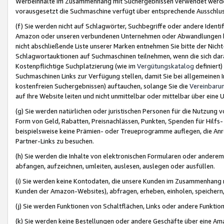
Werbeinhalte im Zusammenhang mit Suchergebnissen verwendet werden,
vorausgesetzt die Suchmaschine verfügt über entsprechende Ausschlu
(f) Sie werden nicht auf Schlagwörter, Suchbegriffe oder andere Ident
Amazon oder unseren verbundenen Unternehmen oder Abwandlungen bzw
nicht abschließende Liste unserer Marken entnehmen Sie bitte der Nich
Schlagwortauktionen auf Suchmaschinen teilnehmen, wenn die sich da
Kostenpflichtige Suchplatzierung (wie im
Vergütungskatalog
definiert
Suchmaschinen Links zur Verfügung stellen, damit Sie bei allgemeinen I
kostenfreien Suchergebnissen) auftauchen, solange Sie die
Vereinbaru
auf Ihre Website leiten und nicht unmittelbar oder mittelbar über eine
(g) Sie werden natürlichen oder juristischen Personen für die Nutzung 
Form von Geld, Rabatten, Preisnachlässen, Punkten, Spenden für Hilfs
beispielsweise keine Prämien- oder Treueprogramme auflegen, die Anrei
Partner-Links zu besuchen.
(h) Sie werden die Inhalte von elektronischen Formularen oder anderem M
abfangen, aufzeichnen, umleiten, auslesen, auslegen oder ausfüllen.
(i) Sie werden keine Kontodaten, die unsere Kunden im Zusammenhang 
Kunden der Amazon-Websites), abfragen, erheben, einholen, speichern,
(j) Sie werden Funktionen von Schaltflächen, Links oder andere Funkti
(k) Sie werden keine Bestellungen oder andere Geschäfte über eine Ama