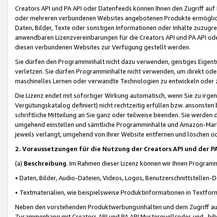
Creators API und PA API oder Datenfeeds können Ihnen den Zugriff auf D
oder mehreren verbundenen Websites angebotenen Produkte ermögliche
Daten, Bilder, Texte oder sonstigen Informationen oder Inhalte zuzugre
anwendbaren Lizenzvereinbarungen für die Creators API und PA API od
diesen verbundenen Websites zur Verfügung gestellt werden.
Sie dürfen den Programminhalt nicht dazu verwenden, geistiges Eigent
verletzen. Sie dürfen Programminhalte nicht verwenden, um direkt ode
maschinelles Lernen oder verwandte Technologien zu entwickeln oder zu
Die Lizenz endet mit sofortiger Wirkung automatisch, wenn Sie zu irg
Vergütungskatalog definiert) nicht rechtzeitig erfüllen bzw. ansonsten
schriftliche Mitteilung an Sie ganz oder teilweise beenden. Sie werden
umgehend einstellen und sämtliche Programminhalte und Amazon-Marke
jeweils verlangt, umgehend von Ihrer Website entfernen und löschen od
2. Voraussetzungen für die Nutzung der Creators API und der P
(a)
Beschreibung
. Im Rahmen dieser Lizenz können wir Ihnen Programmi
• Daten, Bilder, Audio-Dateien, Videos, Logos, Benutzerschnittstellen-
• Textmaterialien, wie beispielsweise Produktinformationen in Textfor
Neben den vorstehenden Produktwerbungsinhalten und dem Zugriff auf 
Zusammenhang mit Creators API und PA API Musterquellcodes und -bibli