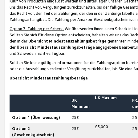
Kauf von Produkten eingelöst werden und unterliegen unseren Geschäf
uns das Recht vor, Vergütungen zurückzuhalten, bis der fällige Gesamt
das Recht vor, den Teil der Zahlungen, der den in der Zahlungstabelle 
Zahlungsart angibst. Die Zahlung per Amazon-Geschenkgutschein ist in
Option 3: Zahlung per Scheck.
Wir übersenden Ihnen einen Scheck in Höh
Sollten Sie sich für diese Option entscheiden, behalten wir uns das Rec
den in der
Übersicht Mindestauszahlungsbeträge
genannten Mindest
der
Übersicht Mindestauszahlungsbeträge
angegebene Bearbeitung
und Schweden nicht verfügbar.
Sollten Sie keine gültigen Informationen für die Zahlungsoption bereit
oder die Auszahlung verdienter Vergütung zurückhalten, bis Sie eine A
Übersicht Mindestauszahlungsbeträge
UK Maxium
UK
FR,
Minimum
un
Option 1 (Überweisung)
25£
25
£5,000
Option 2
25£
25
(Geschenkgutschein)