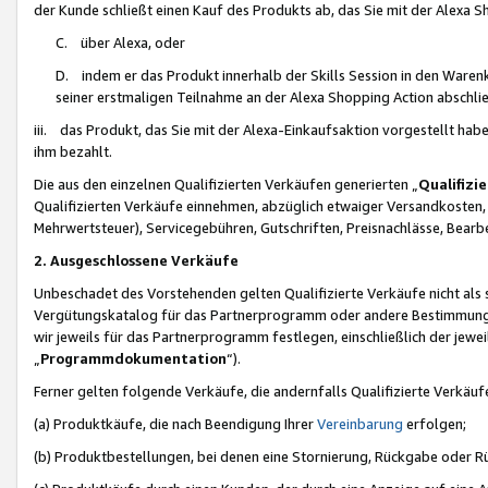
der Kunde schließt einen Kauf des Produkts ab, das Sie mit der Alexa 
C. über Alexa, oder
D. indem er das Produkt innerhalb der Skills Session in den Waren
seiner erstmaligen Teilnahme an der Alexa Shopping Action abschlie
iii. das Produkt, das Sie mit der Alexa-Einkaufsaktion vorgestellt ha
ihm bezahlt.
Die aus den einzelnen Qualifizierten Verkäufen generierten „
Qualifizi
Qualifizierten Verkäufe einnehmen, abzüglich etwaiger Versandkosten
Mehrwertsteuer), Servicegebühren, Gutschriften, Preisnachlässe, Bear
2. Ausgeschlossene Verkäufe
Unbeschadet des Vorstehenden gelten Qualifizierte Verkäufe nicht als
Vergütungskatalog für das Partnerprogramm oder andere Bestimmungen,
wir jeweils für das Partnerprogramm festlegen, einschließlich der jewe
„
Programmdokumentation
“).
Ferner gelten folgende Verkäufe, die andernfalls Qualifizierte Verkä
(a) Produktkäufe, die nach Beendigung Ihrer
Vereinbarung
erfolgen;
(b) Produktbestellungen, bei denen eine Stornierung, Rückgabe oder R