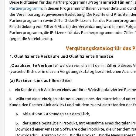
Diese Richtlinien für das Partnerprogramm („
Programmrichtlinien
“)
Partnerprogramm
; in diesen Programmrichtlinien verwendete und durch
der Vereinbarung zugewiesene Bedeutung. Die Rechte und Pflichten de
Partnerprogramm sowie Ziffer 3 der IP-Lizenz für das Partnerprogram
Einschränkung von Ziffer 6 Abs. (a) der Vereinbarung wird hiermit Fol
Partnerprogramm, die IP-Lizenz für das Partnerprogramm oder Ziffer 1
gegen die Vereinbarung.
Vergütungskatalog für das 
1. Qualifizierte Verkäufe und Qualifizierte Umsätze
„
Qualifizierte Verkäufe
“ werden von uns mit den in Ziffer 3 diese
(vorbehaltlich der in diesem Vergütungskatalog beschriebenen Ausnah
(a) Partner- Link auf Ihrer Site
:
i. ein Kunde durch Anklicken eines auf Ihrer Website platzierten Part
ii. während einer einzigen Internetsitzung eines der nachstehend unter (i)
Kunde den Partner-Link anklickt und mit dem zuerst eintretenden der f
A. Ablauf von 24 Stunden seit dem Klick,
B. der Kunde bestellt ein Produkt, mit Ausnahme eines digitalen P
Download einer Amazon Software oder Produkte, die unter dem N
Downloads“, „Amazon Coin“, „Kindle Books“, „Kindle Newspapers“, „