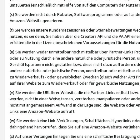
umzuleiten (einschließlich mit Hilfe von auf den Computern der Nutzer i
(s) Sie werden nicht durch Roboter, Softwareprogramme oder auf andere
Amazon-Website generieren.
(t) Sie werden unsere Kundenrezensionen oder Sternebewertungen wed
nutzen, es sei denn, Sie haben über die Creators API und die PA API e
erfüllen die in der Lizenz beschriebenen Voraussetzungen für die Nutzu
(u) Sie werden weder unmittelbar noch mittelbar über Partner-Links P
oder zu Nutzung durch eine andere natürliche oder juristische Person,
Geschäftspartnern nicht gestatten bzw. diese nicht dazu auffordern od
andere natürliche oder juristische Person, unmittelbar oder mittelbar
zu Wiederverkaufs- oder gewerblichen Zwecken (gleich welcher Art) 
auf Ihrer Website zum Wiederverkauf oder für gewerbliche Nutzungen 
(v) Sie werden die URL Ihrer Website, die die Partner-Links enthält b
werden, nicht in einer Weise tarnen, verstecken, manipulieren oder and
nicht mit angemessenem Aufwand in der Lage sind, die Website oder A
Links eine Amazon-Website aufruft.
(w) Sie werden keine Link-Verkürzungen, Schaltflächen, Hyperlinks ode
dahingehend hervorrufen, dass Sie auf eine Amazon-Website verlinken
(x) Auf unser Verlangen hin legen Sie uns eine schriftliche Bestätigung