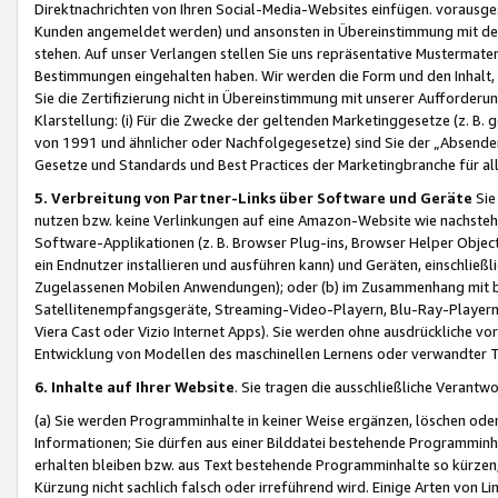
Direktnachrichten von Ihren Social-Media-Websites einfügen. vorausg
Kunden angemeldet werden) und ansonsten in Übereinstimmung mit der
stehen. Auf unser Verlangen stellen Sie uns repräsentative Mustermater
Bestimmungen eingehalten haben. Wir werden die Form und den Inhalt, di
Sie die Zertifizierung nicht in Übereinstimmung mit unserer Aufforderu
Klarstellung: (i) Für die Zwecke der geltenden Marketinggesetze (z. 
von 1991 und ähnlicher oder Nachfolgegesetze) sind Sie der „Absender“ j
Gesetze und Standards und Best Practices der Marketingbranche für 
5. Verbreitung von Partner-Links über Software und Geräte
Sie
nutzen bzw. keine Verlinkungen auf eine Amazon-Website wie nachsteh
Software-Applikationen (z. B. Browser Plug-ins, Browser Helper Objec
ein Endnutzer installieren und ausführen kann) und Geräten, einschlie
Zugelassenen Mobilen Anwendungen); oder (b) im Zusammenhang mit bzw.
Satellitenempfangsgeräte, Streaming-Video-Playern, Blu-Ray-Playern 
Viera Cast oder Vizio Internet Apps). Sie werden ohne ausdrückliche v
Entwicklung von Modellen des maschinellen Lernens oder verwandter 
6. Inhalte auf Ihrer Website
. Sie tragen die ausschließliche Verantwo
(a) Sie werden Programminhalte in keiner Weise ergänzen, löschen oder
Informationen; Sie dürfen aus einer Bilddatei bestehende Programminhal
erhalten bleiben bzw. aus Text bestehende Programminhalte so kürzen, 
Kürzung nicht sachlich falsch oder irreführend wird. Einige Arten von L