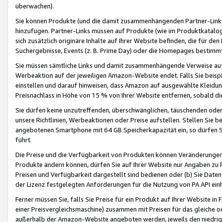
überwachen).
Sie können Produkte (und die damit zusammenhängenden Partner-Links)
hinzufügen. Partner-Links müssen auf Produkte (wie im Produktkatalog de
sich zusätzlich originäre Inhalte auf Ihrer Website befinden, die für 
Suchergebnisse, Events (z. B. Prime Day) oder die Homepages bestimmte
Sie müssen sämtliche Links und damit zusammenhängende Verweise auf z
Werbeaktion auf der jeweiligen Amazon-Website endet. Falls Sie beisp
einstellen und darauf hinweisen, dass Amazon auf ausgewählte Kleidun
Preisnachlass in Höhe von 15 % von Ihrer Website entfernen, sobald di
Sie dürfen keine unzutreffenden, überschwänglichen, täuschenden od
unsere Richtlinien, Werbeaktionen oder Preise aufstellen. Stellen Sie 
angebotenen Smartphone mit 64 GB Speicherkapazität ein, so dürfen S
führt.
Die Preise und die Verfügbarkeit von Produkten können Veränderungen 
Produkte ändern können, dürfen Sie auf Ihrer Website nur Angaben zu P
Preisen und Verfügbarkeit dargestellt sind bedienen oder (b) Sie Daten
der Lizenz festgelegten Anforderungen für die Nutzung von PA API einh
Ferner müssen Sie, falls Sie Preise für ein Produkt auf Ihrer Website in 
einer Preisvergleichsmaschine) zusammen mit Preisen für das gleiche o
außerhalb der Amazon-Website angeboten werden, jeweils den niedrigst