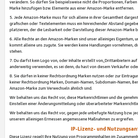
verändern. So dürfen Sie beispielsweise nicht die Proportionen, Farb
Marke hinzufügen bzw. Elemente aus einer Amazon-Marke entfernen.
5. Jede Amazon-Marke muss für sich alleine in ihrer Gesamtheit darge
grafischen oder Textelementen muss ein hinreichender Abstand gegebe
platzieren, der die Lesbarkeit oder Darstellung dieser Amazon-Marke b
6. Alle Rechte an den Amazon-Marken sind unser alleiniges Eigentum, 
kommt alleine uns zugute. Sie werden keine Handlungen vornehmen, 
stehen.
7. Du darfst kein Logo von, oder Inhalte erstellt von,
Drittanbietern au
anderweitig verwenden, es sei denn, du hast von diesem Verkäufer oder
8. Sie dürfen in keiner Rechtsordnung Marken nutzen oder zur Eintragu
keiner Rechtsordnung Marken, Domain-Namen, Subdomain-Namen, Benu
Amazon-Marke zum Verwechseln ähnlich sind.
Wir behalten uns das Recht vor, diese Markenrichtlinien und die gene
Einstellen einer Änderungsmitteilung oder überarbeiteter Markenricht
Wir behalten uns das Recht vor, gegen jede unbefugte Nutzung bzw. jede 
unserem alleinigen Ermessen angemessene Maßnahmen zu ergreifen.
IP-Lizenz- und Nutzungsan
Diese Lizenz regelt Ihre Nutzung von Programminhalten im Zusammen