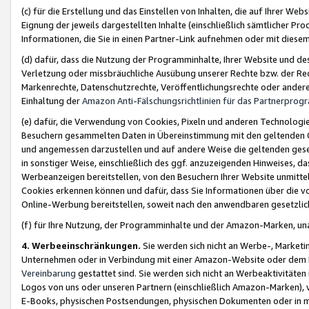
(c) für die Erstellung und das Einstellen von Inhalten, die auf Ihrer We
Eignung der jeweils dargestellten Inhalte (einschließlich sämtlicher 
Informationen, die Sie in einen Partner-Link aufnehmen oder mit diese
(d) dafür, dass die Nutzung der Programminhalte, Ihrer Website und des 
Verletzung oder missbräuchliche Ausübung unserer Rechte bzw. der Recht
Markenrechte, Datenschutzrechte, Veröffentlichungsrechte oder anderer
Einhaltung der
Amazon Anti-Fälschungsrichtlinien für das Partnerpro
(e) dafür, die Verwendung von Cookies, Pixeln und anderen Technologien
Besuchern gesammelten Daten in Übereinstimmung mit den geltenden Ge
und angemessen darzustellen und auf andere Weise die geltenden geset
in sonstiger Weise, einschließlich des ggf. anzuzeigenden Hinweises, d
Werbeanzeigen bereitstellen, von den Besuchern Ihrer Website unmitte
Cookies erkennen können und dafür, dass Sie Informationen über die v
Online-Werbung bereitstellen, soweit nach den anwendbaren gesetzlic
(f) für Ihre Nutzung, der Programminhalte und der Amazon-Marken, u
4. Werbeeinschränkungen.
Sie werden sich nicht an Werbe-, Market
Unternehmen oder in Verbindung mit einer Amazon-Website oder dem Pa
Vereinbarung
gestattet sind. Sie werden sich nicht an Werbeaktivitäten
Logos von uns oder unseren Partnern (einschließlich Amazon-Marken), 
E-Books, physischen Postsendungen, physischen Dokumenten oder in 