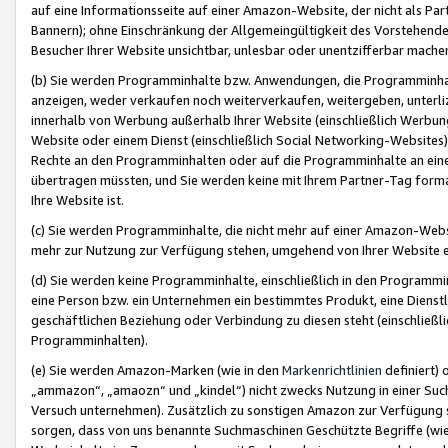
auf eine Informationsseite auf einer Amazon-Website, der nicht als Part
Bannern); ohne Einschränkung der Allgemeingültigkeit des Vorstehende
Besucher Ihrer Website unsichtbar, unlesbar oder unentzifferbar mache
(b) Sie werden Programminhalte bzw. Anwendungen, die Programminhalt
anzeigen, weder verkaufen noch weiterverkaufen, weitergeben, unterli
innerhalb von Werbung außerhalb Ihrer Website (einschließlich Werbun
Website oder einem Dienst (einschließlich Social Networking-Website
Rechte an den Programminhalten oder auf die Programminhalte an eine a
übertragen müssten, und Sie werden keine mit Ihrem Partner-Tag formati
Ihre Website ist.
(c) Sie werden Programminhalte, die nicht mehr auf einer Amazon-Websit
mehr zur Nutzung zur Verfügung stehen, umgehend von Ihrer Website e
(d) Sie werden keine Programminhalte, einschließlich in den Programmin
eine Person bzw. ein Unternehmen ein bestimmtes Produkt, eine Dienstle
geschäftlichen Beziehung oder Verbindung zu diesen steht (einschließli
Programminhalten).
(e) Sie werden Amazon-Marken (wie in den
Markenrichtlinien
definiert) 
„ammazon“, „amaozn“ und „kindel“) nicht zwecks Nutzung in einer Suc
Versuch unternehmen). Zusätzlich zu sonstigen Amazon zur Verfügung 
sorgen, dass von uns benannte Suchmaschinen Geschützte Begriffe (wie 