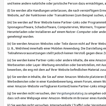
und keine andere natürliche oder juristische Person dazu ermächtigen, a
(l) Sie werden alle Handlungen unterlassen, die nach vernünftigem Erme
Website, auf der Funktionen oder Transaktionen (zum Beispiel suchen, s
(m) Sie werden auf Ihrer Website keine Partner-Links oder Programmin
Spionagesoftware, Schadsoftware, Computerviren, Würmern, Trojaner
Herunterladen oder Installieren auf einem Nutzer-Computer oder ande
genehmigt wurden.
(n) Sie werden Amazon-Websites oder Teile davon nicht auf Ihrer Websi
(z. B., WebView) innerhalb einer Mobilen Anwendung. Die Darstellung ein
Teilnahmevoraussetzungen stellt jedoch keinen Verstoß gegen diese Zif
(o) Sie werden keine Partner-Links oder andere Inhalte, die eine Am
Werbeseiten oder Layer-Werbung einstellen oder bereitstellen, mit Au
bewerben, die eng mit dem auf Ihrer Website befindlichen Material z
(p) Sie werden in Inhalte, die Sie auf einer Amazon-Website platzier
Werbediensten oder in einer Kundenbewertung, einem Forum, einem Wun
einer Amazon-Website verfügbaren Kontext) keine Partner-Links integr
(q) Sie werden nicht versuchen, den
Vergütungskatalog
zu umgehen oder
dass sich eine Webpage einer Amazon-Website im Browser eines Kunden 
(r) Sie werden nicht versuchen, Internetverkehr (Traffic) oder Vergü