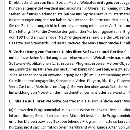
Direktnachrichten von Ihren Social-Media-Websites einfügen. vorausg
Kunden angemeldet werden) und ansonsten in Übereinstimmung mit der
stehen. Auf unser Verlangen stellen Sie uns repräsentative Mustermater
Bestimmungen eingehalten haben. Wir werden die Form und den Inhalt, di
Sie die Zertifizierung nicht in Übereinstimmung mit unserer Aufforderu
Klarstellung: (i) Für die Zwecke der geltenden Marketinggesetze (z. 
von 1991 und ähnlicher oder Nachfolgegesetze) sind Sie der „Absender“ j
Gesetze und Standards und Best Practices der Marketingbranche für 
5. Verbreitung von Partner-Links über Software und Geräte
Sie
nutzen bzw. keine Verlinkungen auf eine Amazon-Website wie nachsteh
Software-Applikationen (z. B. Browser Plug-ins, Browser Helper Objec
ein Endnutzer installieren und ausführen kann) und Geräten, einschlie
Zugelassenen Mobilen Anwendungen); oder (b) im Zusammenhang mit bzw.
Satellitenempfangsgeräte, Streaming-Video-Playern, Blu-Ray-Playern 
Viera Cast oder Vizio Internet Apps). Sie werden ohne ausdrückliche v
Entwicklung von Modellen des maschinellen Lernens oder verwandter 
6. Inhalte auf Ihrer Website
. Sie tragen die ausschließliche Verantwo
(a) Sie werden Programminhalte in keiner Weise ergänzen, löschen oder
Informationen; Sie dürfen aus einer Bilddatei bestehende Programminhal
erhalten bleiben bzw. aus Text bestehende Programminhalte so kürzen, 
Kürzung nicht sachlich falsch oder irreführend wird. Einige Arten von L