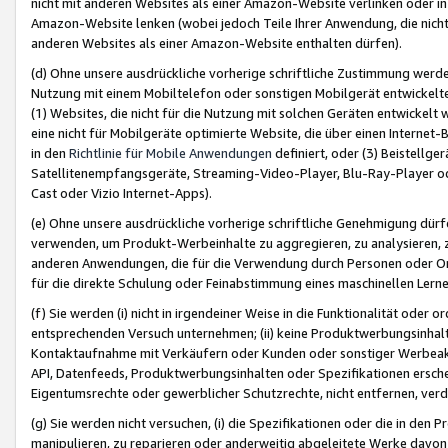
nicht mit anderen Websites als einer Amazon-Website verlinken oder i
Amazon-Website lenken (wobei jedoch Teile Ihrer Anwendung, die nich
anderen Websites als einer Amazon-Website enthalten dürfen).
(d) Ohne unsere ausdrückliche vorherige schriftliche Zustimmung werd
Nutzung mit einem Mobiltelefon oder sonstigen Mobilgerät entwickelt
(1) Websites, die nicht für die Nutzung mit solchen Geräten entwickelt
eine nicht für Mobilgeräte optimierte Website, die über einen Interne
in den
Richtlinie für Mobile Anwendungen
definiert, oder (3) Beistellge
Satellitenempfangsgeräte, Streaming-Video-Player, Blu-Ray-Player ode
Cast oder Vizio Internet-Apps).
(e) Ohne unsere ausdrückliche vorherige schriftliche Genehmigung dürfe
verwenden, um Produkt-Werbeinhalte zu aggregieren, zu analysieren, 
anderen Anwendungen, die für die Verwendung durch Personen oder Or
für die direkte Schulung oder Feinabstimmung eines maschinellen Lern
(f) Sie werden (i) nicht in irgendeiner Weise in die Funktionalität ode
entsprechenden Versuch unternehmen; (ii) keine Produktwerbungsinha
Kontaktaufnahme mit Verkäufern oder Kunden oder sonstiger Werbeaktiv
API, Datenfeeds, Produktwerbungsinhalten oder Spezifikationen erschei
Eigentumsrechte oder gewerblicher Schutzrechte, nicht entfernen, verd
(g) Sie werden nicht versuchen, (i) die Spezifikationen oder die in de
manipulieren, zu reparieren oder anderweitig abgeleitete Werke davon z