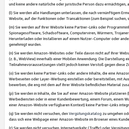
und keine andere natürliche oder juristische Person dazu ermächtigen, a
(l) Sie werden alle Handlungen unterlassen, die nach vernünftigem Erme
Website, auf der Funktionen oder Transaktionen (zum Beispiel suchen, s
(m) Sie werden auf Ihrer Website keine Partner-Links oder Programmin
Spionagesoftware, Schadsoftware, Computerviren, Würmern, Trojaner
Herunterladen oder Installieren auf einem Nutzer-Computer oder ande
genehmigt wurden.
(n) Sie werden Amazon-Websites oder Teile davon nicht auf Ihrer Websi
(z. B., WebView) innerhalb einer Mobilen Anwendung. Die Darstellung ein
Teilnahmevoraussetzungen stellt jedoch keinen Verstoß gegen diese Zif
(o) Sie werden keine Partner-Links oder andere Inhalte, die eine Am
Werbeseiten oder Layer-Werbung einstellen oder bereitstellen, mit Au
bewerben, die eng mit dem auf Ihrer Website befindlichen Material z
(p) Sie werden in Inhalte, die Sie auf einer Amazon-Website platzier
Werbediensten oder in einer Kundenbewertung, einem Forum, einem Wun
einer Amazon-Website verfügbaren Kontext) keine Partner-Links integr
(q) Sie werden nicht versuchen, den
Vergütungskatalog
zu umgehen oder
dass sich eine Webpage einer Amazon-Website im Browser eines Kunden 
(r) Sie werden nicht versuchen, Internetverkehr (Traffic) oder Vergü