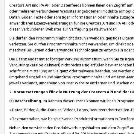
Creators API und PA API oder Datenfeeds können Ihnen den Zugriff auf D
oder mehreren verbundenen Websites angebotenen Produkte ermögliche
Daten, Bilder, Texte oder sonstigen Informationen oder Inhalte zuzugre
anwendbaren Lizenzvereinbarungen für die Creators API und PA API od
diesen verbundenen Websites zur Verfügung gestellt werden.
Sie dürfen den Programminhalt nicht dazu verwenden, geistiges Eigent
verletzen. Sie dürfen Programminhalte nicht verwenden, um direkt ode
maschinelles Lernen oder verwandte Technologien zu entwickeln oder zu
Die Lizenz endet mit sofortiger Wirkung automatisch, wenn Sie zu irg
Vergütungskatalog definiert) nicht rechtzeitig erfüllen bzw. ansonsten
schriftliche Mitteilung an Sie ganz oder teilweise beenden. Sie werden
umgehend einstellen und sämtliche Programminhalte und Amazon-Marke
jeweils verlangt, umgehend von Ihrer Website entfernen und löschen od
2. Voraussetzungen für die Nutzung der Creators API und der P
(a)
Beschreibung
. Im Rahmen dieser Lizenz können wir Ihnen Programmi
• Daten, Bilder, Audio-Dateien, Videos, Logos, Benutzerschnittstellen-
• Textmaterialien, wie beispielsweise Produktinformationen in Textfor
Neben den vorstehenden Produktwerbungsinhalten und dem Zugriff auf 
Zusammenhang mit Creators API und PA API Musterquellcodes und -bibli