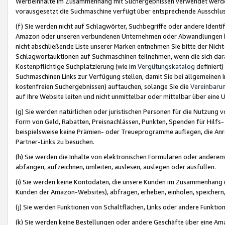
Werbeinhalte im Zusammenhang mit Suchergebnissen verwendet werden,
vorausgesetzt die Suchmaschine verfügt über entsprechende Ausschlu
(f) Sie werden nicht auf Schlagwörter, Suchbegriffe oder andere Ident
Amazon oder unseren verbundenen Unternehmen oder Abwandlungen bzw
nicht abschließende Liste unserer Marken entnehmen Sie bitte der Nich
Schlagwortauktionen auf Suchmaschinen teilnehmen, wenn die sich da
Kostenpflichtige Suchplatzierung (wie im
Vergütungskatalog
definiert
Suchmaschinen Links zur Verfügung stellen, damit Sie bei allgemeinen I
kostenfreien Suchergebnissen) auftauchen, solange Sie die
Vereinbaru
auf Ihre Website leiten und nicht unmittelbar oder mittelbar über eine
(g) Sie werden natürlichen oder juristischen Personen für die Nutzung 
Form von Geld, Rabatten, Preisnachlässen, Punkten, Spenden für Hilfs
beispielsweise keine Prämien- oder Treueprogramme auflegen, die Anrei
Partner-Links zu besuchen.
(h) Sie werden die Inhalte von elektronischen Formularen oder anderem M
abfangen, aufzeichnen, umleiten, auslesen, auslegen oder ausfüllen.
(i) Sie werden keine Kontodaten, die unsere Kunden im Zusammenhang 
Kunden der Amazon-Websites), abfragen, erheben, einholen, speichern,
(j) Sie werden Funktionen von Schaltflächen, Links oder andere Funkti
(k) Sie werden keine Bestellungen oder andere Geschäfte über eine Ama