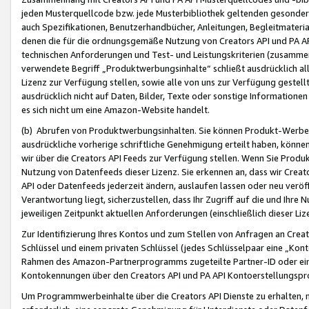
jeden Musterquellcode bzw. jede Musterbibliothek geltenden gesonder
auch Spezifikationen, Benutzerhandbücher, Anleitungen, Begleitmaterial
denen die für die ordnungsgemäße Nutzung von Creators API und PA A
technischen Anforderungen und Test- und Leistungskriterien (zusammen
verwendete Begriff „Produktwerbungsinhalte“ schließt ausdrücklich al
Lizenz zur Verfügung stellen, sowie alle von uns zur Verfügung gestel
ausdrücklich nicht auf Daten, Bilder, Texte oder sonstige Informatione
es sich nicht um eine Amazon-Website handelt.
(b) Abrufen von Produktwerbungsinhalten. Sie können Produkt-Werbein
ausdrückliche vorherige schriftliche Genehmigung erteilt haben, könn
wir über die Creators API Feeds zur Verfügung stellen. Wenn Sie Produk
Nutzung von Datenfeeds dieser Lizenz. Sie erkennen an, dass wir Creat
API oder Datenfeeds jederzeit ändern, auslaufen lassen oder neu veröffe
Verantwortung liegt, sicherzustellen, dass Ihr Zugriff auf die und Ihr
jeweiligen Zeitpunkt aktuellen Anforderungen (einschließlich dieser Liz
Zur Identifizierung Ihres Kontos und zum Stellen von Anfragen an Crea
Schlüssel und einem privaten Schlüssel (jedes Schlüsselpaar eine „Kon
Rahmen des Amazon-Partnerprogramms zugeteilte Partner-ID oder ein
Kontokennungen über den Creators API und PA API Kontoerstellungspro
Um Programmwerbeinhalte über die Creators API Dienste zu erhalten, m