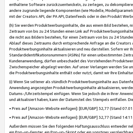
enthaltene Software zurückzuentwickeln, zu zerlegen, zu dekompilier
andere zugrunde liegende Komponenten (wie Modelle, Modellparameter
mit der Creators API, der PA API, Datenfeeds oder in den Produkt Werb
(h) Sie werden Produktwerbungsinhalte, die aus einem Bild bestehen, ni
Zeitraum von bis zu 24 Stunden einen Link auf Produktwerbungsinhalte
die nicht aus Bildern bestehen, für einen Zeitraum von bis zu 24 Stund
Ablauf dieses Zeitraums durch entsprechende Anfrage an die Creators 
Produktwerbungsinhalte aktualisieren und neu darstellen. Sofern wir Ih
Standardidentifikationsnummern (ASINs) für einen unbestimmten Zeitra
Kundenanwendung, dürfen unbeschadet des Vorstehenden Produktwerbu
Zwischenspeicher abgelegt werden. Auf unser Verlangen werden Sie un
die Produktwerbungsinhalte enthält oder nutzt, damit wir Ihre Einhalt
(i) Wenn Sie seltener als stündlich Produktwerbungsinhalte aus Datenfe
Anwendung angezeigten Produktwerbungsinhalte aktualisieren, werden 
Datums-/Uhrzeitstempel einfügen. Wenn Sie jedoch die in Ihrer Anwe
und aktualisiert haben, kann der Datumsteil des Stempels entfallen. Dies
• Preis auf [Amazon-Website einfügen]: [EUR/GBP] 32,77 (Stand 07.01.
• Preis auf [Amazon-Website einfügen]: [EUR/GBP] 32,77 (Stand 14:11 
Außerdem müssen Sie den folgenden Haftungsausschluss entweder neb
ein Pop-up-Fenster, ein Pop-up-Skript oder ein sonstiges vergleichba