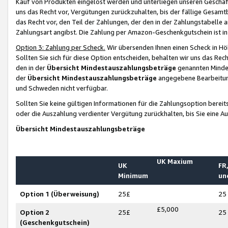
Kauf von Produkten eingelöst werden und unterliegen unseren Geschäf
uns das Recht vor, Vergütungen zurückzuhalten, bis der fällige Gesamt
das Recht vor, den Teil der Zahlungen, der den in der Zahlungstabelle 
Zahlungsart angibst. Die Zahlung per Amazon-Geschenkgutschein ist in
Option 3: Zahlung per Scheck.
Wir übersenden Ihnen einen Scheck in Höh
Sollten Sie sich für diese Option entscheiden, behalten wir uns das Rec
den in der
Übersicht Mindestauszahlungsbeträge
genannten Mindest
der
Übersicht Mindestauszahlungsbeträge
angegebene Bearbeitung
und Schweden nicht verfügbar.
Sollten Sie keine gültigen Informationen für die Zahlungsoption bereit
oder die Auszahlung verdienter Vergütung zurückhalten, bis Sie eine A
Übersicht Mindestauszahlungsbeträge
UK Maxium
UK
FR,
Minimum
un
Option 1 (Überweisung)
25£
25
£5,000
Option 2
25£
25
(Geschenkgutschein)