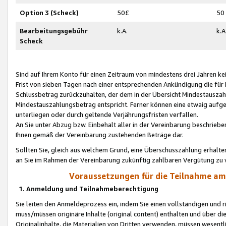
Option 3 (Scheck)
50£
50
Bearbeitungsgebühr
k.A.
k.A
Scheck
Sind auf Ihrem Konto für einen Zeitraum von mindestens drei Jahren kein
Frist von sieben Tagen nach einer entsprechenden Ankündigung die für
Schlussbetrag zurückzuhalten, der dem in der Übersicht Mindestausz
Mindestauszahlungsbetrag entspricht. Ferner können eine etwaig aufg
unterliegen oder durch geltende Verjährungsfristen verfallen.
An Sie unter Abzug bzw. Einbehalt aller in der Vereinbarung beschrieb
Ihnen gemäß der Vereinbarung zustehenden Beträge dar.
Sollten Sie, gleich aus welchem Grund, eine Überschusszahlung erhalte
an Sie im Rahmen der Vereinbarung zukünftig zahlbaren Vergütung zu 
Voraussetzungen für die Teilnahme a
1. Anmeldung und Teilnahmeberechtigung
Sie leiten den Anmeldeprozess ein, indem Sie einen vollständigen und 
muss/müssen originäre Inhalte (original content) enthalten und über d
Originalinhalte, die Materialien von Dritten verwenden, müssen wese