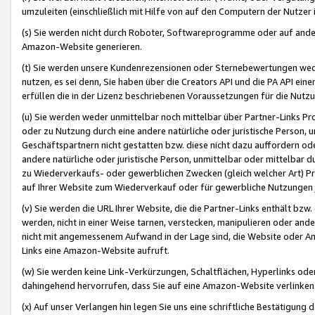
umzuleiten (einschließlich mit Hilfe von auf den Computern der Nutzer i
(s) Sie werden nicht durch Roboter, Softwareprogramme oder auf andere
Amazon-Website generieren.
(t) Sie werden unsere Kundenrezensionen oder Sternebewertungen wed
nutzen, es sei denn, Sie haben über die Creators API und die PA API e
erfüllen die in der Lizenz beschriebenen Voraussetzungen für die Nutzu
(u) Sie werden weder unmittelbar noch mittelbar über Partner-Links P
oder zu Nutzung durch eine andere natürliche oder juristische Person,
Geschäftspartnern nicht gestatten bzw. diese nicht dazu auffordern od
andere natürliche oder juristische Person, unmittelbar oder mittelbar
zu Wiederverkaufs- oder gewerblichen Zwecken (gleich welcher Art) 
auf Ihrer Website zum Wiederverkauf oder für gewerbliche Nutzungen 
(v) Sie werden die URL Ihrer Website, die die Partner-Links enthält b
werden, nicht in einer Weise tarnen, verstecken, manipulieren oder and
nicht mit angemessenem Aufwand in der Lage sind, die Website oder A
Links eine Amazon-Website aufruft.
(w) Sie werden keine Link-Verkürzungen, Schaltflächen, Hyperlinks ode
dahingehend hervorrufen, dass Sie auf eine Amazon-Website verlinken
(x) Auf unser Verlangen hin legen Sie uns eine schriftliche Bestätigung