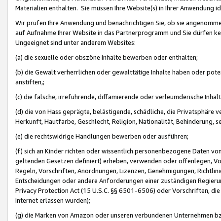
Materialien enthalten. Sie müssen Ihre Website(s) in Ihrer Anwendung ide
Wir prüfen Ihre Anwendung und benachrichtigen Sie, ob sie angenommen
auf Aufnahme Ihrer Website in das Partnerprogramm und Sie dürfen kei
Ungeeignet sind unter anderem Websites:
(a) die sexuelle oder obszöne Inhalte bewerben oder enthalten;
(b) die Gewalt verherrlichen oder gewalttätige Inhalte haben oder pot
anstiften,;
(c) die falsche, irreführende, diffamierende oder verleumderische Inha
(d) die von Hass geprägte, belästigende, schädliche, die Privatsphäre v
Herkunft, Hautfarbe, Geschlecht, Religion, Nationalität, Behinderung, 
(e) die rechtswidrige Handlungen bewerben oder ausführen;
(f) sich an Kinder richten oder wissentlich personenbezogene Daten vo
geltenden Gesetzen definiert) erheben, verwenden oder offenlegen, Vo
Regeln, Vorschriften, Anordnungen, Lizenzen, Genehmigungen, Richtlini
Entscheidungen oder andere Anforderungen einer zuständigen Regierung
Privacy Protection Act (15 U.S.C. §§ 6501-6506) oder Vorschriften, di
Internet erlassen wurden);
(g) die Marken von Amazon oder unseren verbundenen Unternehmen b