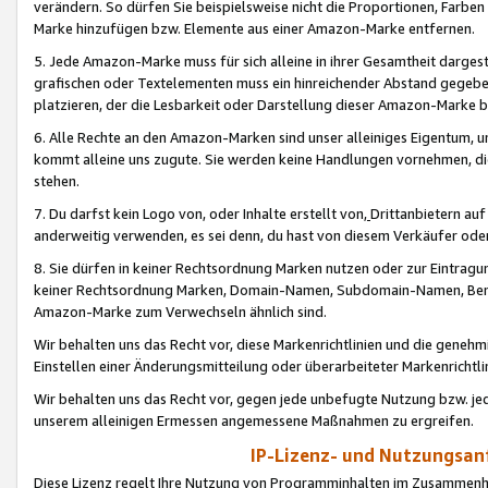
verändern. So dürfen Sie beispielsweise nicht die Proportionen, Farb
Marke hinzufügen bzw. Elemente aus einer Amazon-Marke entfernen.
5. Jede Amazon-Marke muss für sich alleine in ihrer Gesamtheit darge
grafischen oder Textelementen muss ein hinreichender Abstand gegebe
platzieren, der die Lesbarkeit oder Darstellung dieser Amazon-Marke b
6. Alle Rechte an den Amazon-Marken sind unser alleiniges Eigentum, 
kommt alleine uns zugute. Sie werden keine Handlungen vornehmen, 
stehen.
7. Du darfst kein Logo von, oder Inhalte erstellt von,
Drittanbietern au
anderweitig verwenden, es sei denn, du hast von diesem Verkäufer oder
8. Sie dürfen in keiner Rechtsordnung Marken nutzen oder zur Eintragu
keiner Rechtsordnung Marken, Domain-Namen, Subdomain-Namen, Benu
Amazon-Marke zum Verwechseln ähnlich sind.
Wir behalten uns das Recht vor, diese Markenrichtlinien und die gene
Einstellen einer Änderungsmitteilung oder überarbeiteter Markenricht
Wir behalten uns das Recht vor, gegen jede unbefugte Nutzung bzw. jede 
unserem alleinigen Ermessen angemessene Maßnahmen zu ergreifen.
IP-Lizenz- und Nutzungsan
Diese Lizenz regelt Ihre Nutzung von Programminhalten im Zusammen