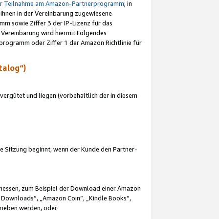
ur Teilnahme am Amazon-Partnerprogramm
; in
 ihnen in der Vereinbarung zugewiesene
m sowie Ziffer 3 der IP-Lizenz für das
 Vereinbarung wird hiermit Folgendes
programm oder Ziffer 1 der Amazon Richtlinie für
talog“)
ergütet und liegen (vorbehaltlich der in diesem
i die Sitzung beginnt, wenn der Kunde den Partner-
Ermessen, zum Beispiel der Download einer Amazon
 Downloads“, „Amazon Coin“, „Kindle Books“,
trieben werden, oder