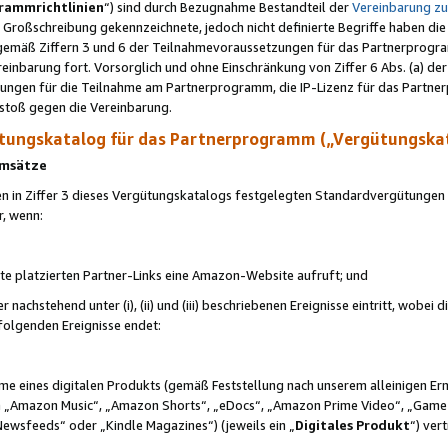
rammrichtlinien
“) sind durch Bezugnahme Bestandteil der
Vereinbarung z
Großschreibung gekennzeichnete, jedoch nicht definierte Begriffe haben die
 gemäß Ziffern 3 und 6 der Teilnahmevoraussetzungen für das Partnerprogram
nbarung fort. Vorsorglich und ohne Einschränkung von Ziffer 6 Abs. (a) der
ungen für die Teilnahme am Partnerprogramm, die IP-Lizenz für das Partner
rstoß gegen die Vereinbarung.
ungskatalog für das Partnerprogramm („Vergütungska
 Umsätze
n in Ziffer 3 dieses Vergütungskatalogs festgelegten Standardvergütungen v
r, wenn:
ite platzierten Partner-Links eine Amazon-Website aufruft; und
r nachstehend unter (i), (ii) und (iii) beschriebenen Ereignisse eintritt, wobe
 folgenden Ereignisse endet:
hme eines digitalen Produkts (gemäß Feststellung nach unserem alleinigen 
 „Amazon Music“, „Amazon Shorts“, „eDocs“, „Amazon Prime Video“, „Game
Newsfeeds“ oder „Kindle Magazines“) (jeweils ein „
Digitales Produkt
“) ver