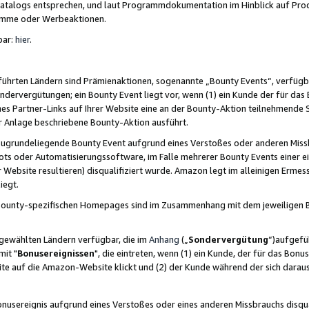
skatalogs entsprechen, und laut Programmdokumentation im Hinblick auf Pr
amme oder Werbeaktionen.
bar:
hier
.
führten Ländern sind Prämienaktionen, sogenannte „Bounty Events“, verfügb
Sondervergütungen; ein Bounty Event liegt vor, wenn (1) ein Kunde der für da
nes Partner-Links auf Ihrer Website eine an der Bounty-Aktion teilnehmende 
er Anlage beschriebene Bounty-Aktion ausführt.
ugrundeliegende Bounty Event aufgrund eines Verstoßes oder anderen Miss
ots oder Automatisierungssoftware, im Falle mehrerer Bounty Events einer e
r Website resultieren) disqualifiziert wurde. Amazon legt im alleinigen Ermess
iegt.
n Bounty-spezifischen Homepages sind im Zusammenhang mit dem jeweiligen
sgewählten Ländern verfügbar, die im
Anhang
(„
Sondervergütung
“)aufgefüh
it "
Bonusereignissen
", die eintreten, wenn (1) ein Kunde, der für das Bon
bsite auf die Amazon-Website klickt und (2) der Kunde während der sich dar
usereignis aufgrund eines Verstoßes oder eines anderen Missbrauchs disqua