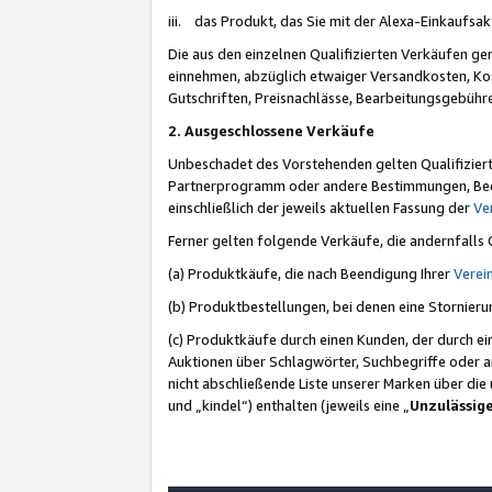
iii. das Produkt, das Sie mit der Alexa-Einkaufsa
Die aus den einzelnen Qualifizierten Verkäufen gen
einnehmen, abzüglich etwaiger Versandkosten, Ko
Gutschriften, Preisnachlässe, Bearbeitungsgebühr
2. Ausgeschlossene Verkäufe
Unbeschadet des Vorstehenden gelten Qualifiziert
Partnerprogramm oder andere Bestimmungen, Beding
einschließlich der jeweils aktuellen Fassung der
Ve
Ferner gelten folgende Verkäufe, die andernfalls
(a) Produktkäufe, die nach Beendigung Ihrer
Verei
(b) Produktbestellungen, bei denen eine Stornier
(c) Produktkäufe durch einen Kunden, der durch e
Auktionen über Schlagwörter, Suchbegriffe oder a
nicht abschließende Liste unserer Marken über di
und „kindel“) enthalten (jeweils eine „
Unzulässig