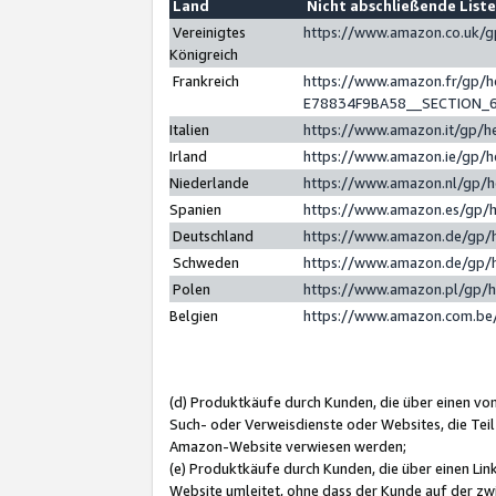
Land
Nicht abschließende List
Vereinigtes
https://www.amazon.co.uk/
Königreich
Frankreich
https://www.amazon.fr/gp/
E78834F9BA58__SECTION_
Italien
https://www.amazon.it/gp/h
Irland
https://www.amazon.ie/gp/
Niederlande
https://www.amazon.nl/gp/
Spanien
https://www.amazon.es/gp/
Deutschland
https://www.amazon.de/gp/
Schweden
https://www.amazon.de/gp/
Polen
https://www.amazon.pl/gp/
Belgien
https://www.amazon.com.be
(d) Produktkäufe durch Kunden, die über einen vo
Such- oder Verweisdienste oder Websites, die Teil
Amazon-Website verwiesen werden;
(e) Produktkäufe durch Kunden, die über einen Li
Website umleitet, ohne dass der Kunde auf der zw