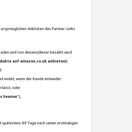
 ursprünglichen Anklicken des Partner-Links
laden und von diesem/dieser bezahlt wird
rodukte auf amazon.co.uk anbieten):
d
 und endet, wenn der Kunde entweder:
erlässt, oder
ls Session
“),
t spätestens 89 Tage nach seiner erstmaligen