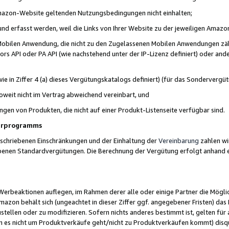
 Amazon-Website geltenden Nutzungsbedingungen nicht einhalten;
t und erfasst werden, weil die Links von Ihrer Website zu der jeweiligen Am
 Mobilen Anwendung, die nicht zu den Zugelassenen Mobilen Anwendungen zählt
s API oder PA API (wie nachstehend unter der IP-Lizenz definiert) oder ander
ie in Ziffer 4 (a) dieses Vergütungskatalogs definiert) (für das Sonderverg
weit nicht im Vertrag abweichend vereinbart, und
ngen von Produkten, die nicht auf einer Produkt-Listenseite verfügbar sind.
nerprogramms
eschriebenen Einschränkungen und der Einhaltung der
Vereinbarung
zahlen wir
ebenen Standardvergütungen. Die Berechnung der Vergütung erfolgt anhand e
beaktionen auflegen, im Rahmen derer alle oder einige Partner die Möglichk
Amazon behält sich (ungeachtet in dieser Ziffer ggf. angegebener Fristen) d
ustellen oder zu modifizieren. Sofern nichts anderes bestimmt ist, gelten 
s nicht um Produktverkäufe geht/nicht zu Produktverkäufen kommt) disqua