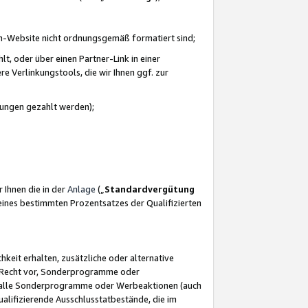
azon-Website nicht ordnungsgemäß formatiert sind;
, oder über einen Partner-Link in einer
e Verlinkungstools, die wir Ihnen ggf. zur
ütungen gezahlt werden);
 Ihnen die in der
Anlage
(„
Standardvergütung
ines bestimmten Prozentsatzes der Qualifizierten
eit erhalten, zusätzliche oder alternative
as Recht vor, Sonderprogramme oder
für alle Sonderprogramme oder Werbeaktionen (auch
lifizierende Ausschlusstatbestände, die im