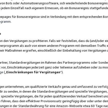
 von Bots oder Automatisierungssoftware, sich wiederholende Bonusereignisse
n jedem Einzelfall nach eigenem Ermessen, ob ein Bonusereignis stattgefund
epages für Bonusereignisse sind in Verbindung mit dem entsprechenden Bonu
rogramm
.
n
den Vergütungen zu profitieren. Falls wir feststellen, dass du (und/oder ein
erprogramm als auch von einem anderen Programm mit demselben Traffic ei
n wir Maßnahmen ergreifen, einschließlich der Einbehaltung von Vergütunge
r Partner, Standardvergütungen im Rahmen des Partnerprogramms oder Sonde
ht vor, Einschränkungen jederzeit ganz oder teilweise aufzuheben oder zu mod
ge
(„
Einschränkungen für Vergütungen
“).
ngen unternehmen, um qualifizierte Verkäufe genau und umfassend zu verfol
dir zu senden, in denen die Standardvergütungen und spezielle Vergütungen, 
pezielle Vergütungen, die für jeden qualifizierenden Verkauf berechnet un
 führen, dass dein effektiver Provisionssatz geringfügig über oder unter dem
ungen in der Standardwährung für eine Amazon-Webseite etwa 60 Tage nach