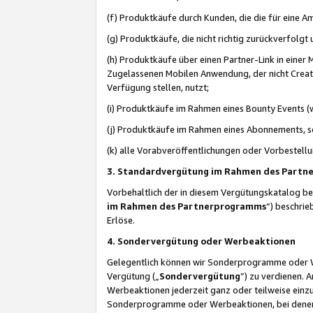
(f) Produktkäufe durch Kunden, die die für eine
(g) Produktkäufe, die nicht richtig zurückverfolg
(h) Produktkäufe über einen Partner-Link in einer
Zugelassenen Mobilen Anwendung, der nicht Creator
Verfügung stellen, nutzt;
(i) Produktkäufe im Rahmen eines Bounty Events (w
(j) Produktkäufe im Rahmen eines Abonnements, so
(k) alle Vorabveröffentlichungen oder Vorbestellu
3. Standardvergütung im Rahmen des Part
Vorbehaltlich der in diesem Vergütungskatalog b
im Rahmen des Partnerprogramms
“) beschri
Erlöse.
4. Sondervergütung oder Werbeaktionen
Gelegentlich können wir Sonderprogramme oder Wer
Vergütung („
Sondervergütung
”) zu verdienen. 
Werbeaktionen jederzeit ganz oder teilweise einz
Sonderprogramme oder Werbeaktionen, bei denen e