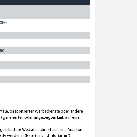
89F6-
280
ortale, gesponserter Werbedienste oder andere
“) generierten oder angezeigten Link auf eine
ngeschaltete Website indirekt auf eine Amazon-
ktiv werden müsste (eine „
Umleitung
“);