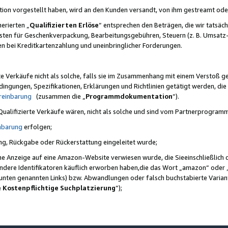
ktion vorgestellt haben, wird an den Kunden versandt, von ihm gestreamt od
erierten „
Qualifizierten Erlöse
“ entsprechen den Beträgen, die wir tatsäch
sten für Geschenkverpackung, Bearbeitungsgebühren, Steuern (z. B. Umsatz-
en bei Kreditkartenzahlung und uneinbringlicher Forderungen.
e Verkäufe nicht als solche, falls sie im Zusammenhang mit einem Verstoß 
ungen, Spezifikationen, Erklärungen und Richtlinien getätigt werden, die 
reinbarung
(zusammen die „
Programmdokumentation
“).
 Qualifizierte Verkäufe wären, nicht als solche und sind vom Partnerprogra
nbarung
erfolgen;
ung, Rückgabe oder Rückerstattung eingeleitet wurde;
ine Anzeige auf eine Amazon-Website verwiesen wurde, die Sieeinschließlich
ndere Identifikatoren käuflich erworben haben,die das Wort „amazon“ oder 
e unten genannten Links) bzw. Abwandlungen oder falsch buchstabierte Varia
e Kostenpflichtige Suchplatzierung
”);