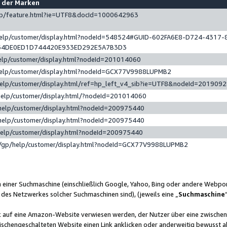
e der Marken
gp/feature.html?ie=UTF8&docId=1000642963
help/customer/display.html?nodeId=548524#GUID-602FA6E8-D724-4317-
64DE0ED1D744420E933ED292E5A7B3D3
elp/customer/display.html?nodeId=201014060
help/customer/display.html?nodeId=GCX77V9988LUPMB2
help/customer/display.html/ref=hp_left_v4_sib?ie=UTF8&nodeId=201909
help/customer/display.html/?nodeId=201014060
help/customer/display.html?nodeId=200975440
help/customer/display.html?nodeId=200975440
help/customer/display.html?nodeId=200975440
/gp/help/customer/display.html?nodeId=GCX77V9988LUPMB2
n einer Suchmaschine (einschließlich Google, Yahoo, Bing oder andere Webp
 des Netzwerkes solcher Suchmaschinen sind), (jeweils eine „
Suchmaschine
nk auf eine Amazon-Website verwiesen werden, der Nutzer über eine zwische
ischengeschalteten Website einen Link anklicken oder anderweitig bewusst a