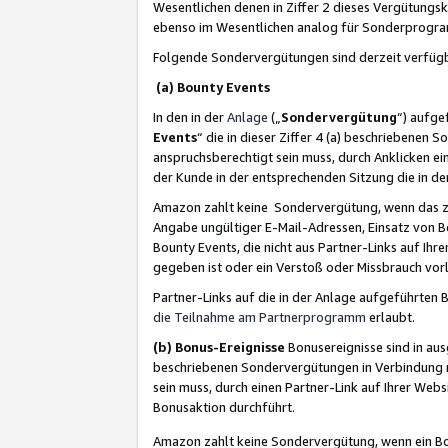
Wesentlichen denen in Ziffer 2 dieses Vergütung
ebenso im Wesentlichen analog für Sonderprogr
Folgende Sondervergütungen sind derzeit verfüg
(a) Bounty Events
In den in der
Anlage
(„
Sondervergütung
“) aufge
Events
“ die in dieser Ziffer 4 (a) beschriebenen 
anspruchsberechtigt sein muss, durch Anklicken ei
der Kunde in der entsprechenden Sitzung die in d
Amazon zahlt keine Sondervergütung, wenn das z
Angabe ungültiger E-Mail-Adressen, Einsatz von B
Bounty Events, die nicht aus Partner-Links auf Ihre
gegeben ist oder ein Verstoß oder Missbrauch vorl
Partner-Links auf die in der Anlage aufgeführte
die Teilnahme am Partnerprogramm
erlaubt.
(b) Bonus-Ereignisse
Bonusereignisse sind in au
beschriebenen Sondervergütungen in Verbindung m
sein muss, durch einen Partner-Link auf Ihrer We
Bonusaktion durchführt.
Amazon zahlt keine Sondervergütung, wenn ein Bon