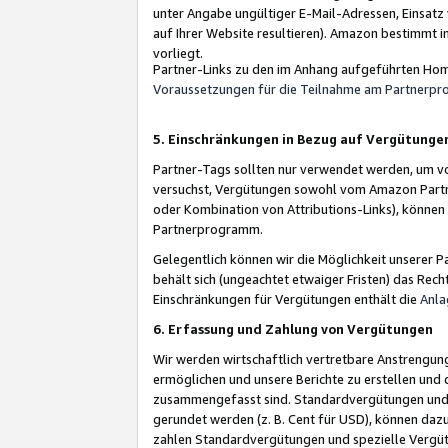
unter Angabe ungültiger E-Mail-Adressen, Einsatz
auf Ihrer Website resultieren). Amazon bestimmt i
vorliegt.
Partner-Links zu den im Anhang aufgeführten Hom
Voraussetzungen für die Teilnahme am Partnerp
5. Einschränkungen in Bezug auf Vergütunge
Partner-Tags sollten nur verwendet werden, um von 
versuchst, Vergütungen sowohl vom Amazon Partn
oder Kombination von Attributions-Links), könne
Partnerprogramm.
Gelegentlich können wir die Möglichkeit unsere
behält sich (ungeachtet etwaiger Fristen) das Rec
Einschränkungen für Vergütungen enthält die
Anla
6. Erfassung und Zahlung von Vergütungen
Wir werden wirtschaftlich vertretbare Anstrengu
ermöglichen und unsere Berichte zu erstellen und 
zusammengefasst sind. Standardvergütungen und s
gerundet werden (z. B. Cent für USD), können dazu
zahlen Standardvergütungen und spezielle Vergüt